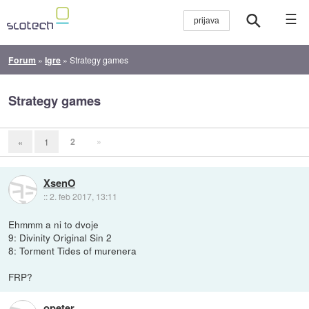
☰
Forum
»
Igre
»
Strategy games
Strategy games
2
»
«
1
XsenO
::
2. feb 2017, 13:11
Ehmmm a ni to dvoje
9: Divinity Original Sin 2
8: Torment Tides of murenera
FRP?
opeter