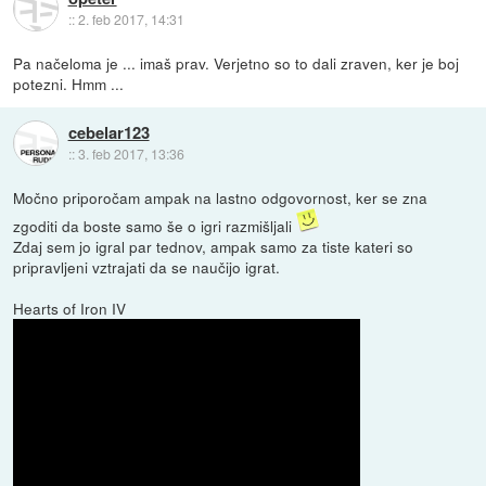
::
2. feb 2017, 14:31
Pa načeloma je ... imaš prav. Verjetno so to dali zraven, ker je boj
potezni. Hmm ...
cebelar123
::
3. feb 2017, 13:36
Močno priporočam ampak na lastno odgovornost, ker se zna
zgoditi da boste samo še o igri razmišljali
Zdaj sem jo igral par tednov, ampak samo za tiste kateri so
pripravljeni vztrajati da se naučijo igrat.
Hearts of Iron IV