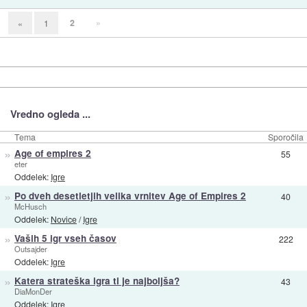
2
»
«
1
Vredno ogleda ...
Tema
Sporočila
»
Age of empires 2
55
eter
Oddelek:
Igre
»
Po dveh desetletjih velika vrnitev Age of Empires 2
40
McHusch
Oddelek:
Novice
/
Igre
»
Vaših 5 igr vseh časov
222
Outsajder
Oddelek:
Igre
»
Katera strateška igra ti je najboljša?
43
DiaMonDer
Oddelek:
Igre