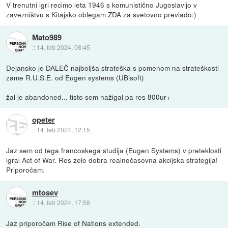
V trenutni igri recimo leta 1946 s komunistično Jugoslavijo v
zavezništvu s Kitajsko oblegam ZDA za svetovno prevlado:)
Mato989
::
14. feb 2024, 08:45
Dejansko je DALEČ najboljša strateška s pomenom na strateškosti
zame R.U.S.E. od Eugen systems (UBisoft)
žal je abandoned... tisto sem nažigal pa res 800ur+
opeter
::
14. feb 2024, 12:15
Jaz sem od tega francoskega studija (Eugen Systems) v preteklosti
igral Act of War. Res zelo dobra realnočasovna akcijska strategija!
Priporočam.
mtosev
::
14. feb 2024, 17:56
Jaz priporočam Rise of Nations extended.