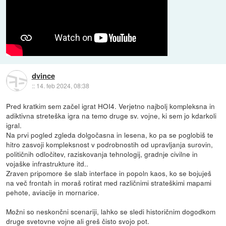
dvince
::
14. feb 2024, 08:38
Pred kratkim sem začel igrat HOI4. Verjetno najbolj kompleksna in
adiktivna streteška igra na temo druge sv. vojne, ki sem jo kdarkoli
igral.
Na prvi pogled zgleda dolgočasna in lesena, ko pa se poglobiš te
hitro zasvoji kompleksnost v podrobnostih od upravljanja surovin,
političnih odločitev, raziskovanja tehnologij, gradnje civilne in
vojaške infrastrukture itd..
Zraven pripomore še slab interface in popoln kaos, ko se bojuješ
na več frontah in moraš rotirat med različnimi strateškimi mapami
pehote, aviacije in mornarice.
Možni so neskončni scenariji, lahko se sledi historičnim dogodkom
druge svetovne vojne ali greš čisto svojo pot.