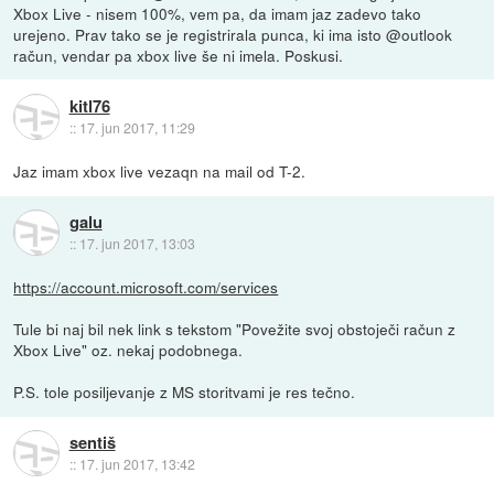
Xbox Live - nisem 100%, vem pa, da imam jaz zadevo tako
urejeno. Prav tako se je registrirala punca, ki ima isto @outlook
račun, vendar pa xbox live še ni imela. Poskusi.
kitl76
::
17. jun 2017, 11:29
Jaz imam xbox live vezaqn na mail od T-2.
galu
::
17. jun 2017, 13:03
https://account.microsoft.com/services
Tule bi naj bil nek link s tekstom "Povežite svoj obstoječi račun z
Xbox Live" oz. nekaj podobnega.
P.S. tole posiljevanje z MS storitvami je res tečno.
sentiš
::
17. jun 2017, 13:42