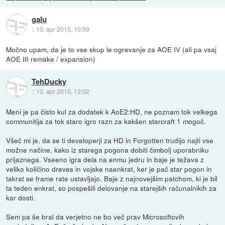
galu
::
10. apr 2015, 10:59
Močno upam, da je to vse skup le ogrevanje za AOE IV (ali pa vsaj
AOE III remake / expansion)
TehDucky
::
10. apr 2015, 12:02
Meni je pa čisto kul za dodatek k AoE2:HD, ne poznam tok velkega
communitija za tok staro igro razn za kakšen starcraft 1 mogoč.
Všeč mi je, da se ti developerji za HD in Forgotten trudijo najti vse
možne načine, kako iz starega pogona dobiti čimbolj uporabniku
prijaznega. Vseeno igra dela na enmu jedru in baje je težava z
veliko količino dreves in vojske naenkrat, ker je pač star pogon in
takrat se frame rate ustavljajo. Baje z najnovejšim patchom, ki je bil
ta teden enkrat, so pospešili delovanje na starejših računalnikih za
kar dosti.
Sem pa še bral da verjetno ne bo več prav Microsoftovih