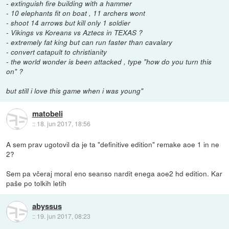
- extinguish fire building with a hammer
- 10 elephants fit on boat , 11 archers wont
- shoot 14 arrows but kill only 1 soldier
- Vikings vs Koreans vs Aztecs in TEXAS ?
- extremely fat king but can run faster than cavalary
- convert catapult to christianity
- the world wonder is been attacked , type "how do you turn this
on" ?
but still i love this game when i was young"
matobeli
::
18. jun 2017, 18:56
A sem prav ugotovil da je ta "definitive edition" remake aoe 1 in ne
2?
Sem pa včeraj moral eno seanso nardit enega aoe2 hd edition. Kar
paše po tolkih letih
abyssus
::
19. jun 2017, 08:23