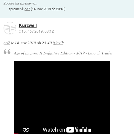
Zgodovina sprememb…
spremenil:
oo7
(
14. nov 2019 ob 23:40
)
Kurzweil
::
15. nov 2019, 03:12
oo7
je
14. nov 2019 ob 23:40
izjavil
:
Age of Empires II Definitive Edition - X019 - Launch Trailer