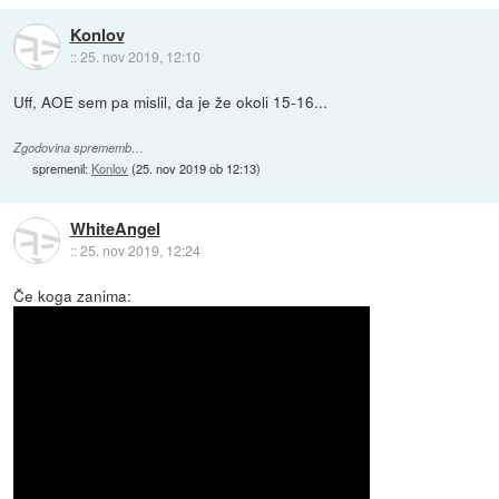
Konlov
::
25. nov 2019, 12:10
Uff, AOE sem pa mislil, da je že okoli 15-16...
Zgodovina sprememb…
spremenil:
Konlov
(
25. nov 2019 ob 12:13
)
WhiteAngel
::
25. nov 2019, 12:24
Če koga zanima: