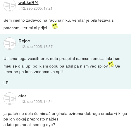
waLkeR^!
::
12. sep 2005, 17:21
Sem imel to zadevco na računalniku, vendar je bila težava s
patchom, ker mi ni prijel...
Dejcc
::
12. sep 2005, 18:57
Uff smo tega vcasih prek neta prespilal na msn zone.... takrt sm
meu se dial up, pol k sm dobu pa adsl pa nism vec spilov
Se
zmer se pa lahk zmenmo za spil!
LP!
eter
::
13. sep 2005, 14:54
ja patch ne dela če nimaš originala oziroma dobrega cracka=) ki ga
pa loh dokaj preprosto najdeš.
a kdo pozna all seeing eye?