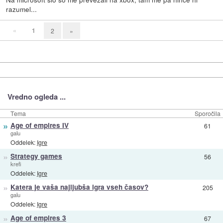
razumel...
«
1
2
»
Vredno ogleda ...
Tema
Sporočila
»
Age of empires IV
61
galu
Oddelek:
Igre
»
Strategy games
56
krefi
Oddelek:
Igre
»
Katera je vaša najljubša igra vseh časov?
205
galu
Oddelek:
Igre
»
Age of empires 3
67