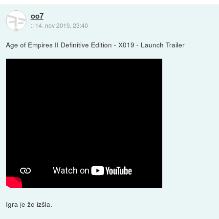
oo7
::
14. nov 2019, 23:40
Age of Empires II Definitive Edition - X019 - Launch Trailer
Igra je že izšla.