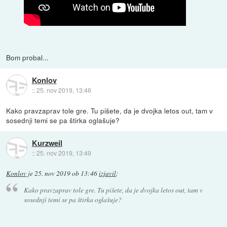
Bom probal...
Konlov
::
25. nov 2019, 13:46
Kako pravzaprav tole gre. Tu pišete, da je dvojka letos out, tam v
sosednji temi se pa štirka oglašuje?
Kurzweil
::
25. nov 2019, 13:49
Konlov
je
25. nov 2019 ob 13:46
izjavil
:
Kako pravzaprav tole gre. Tu pišete, da je dvojka letos out, tam v
sosednji temi se pa štirka oglašuje?