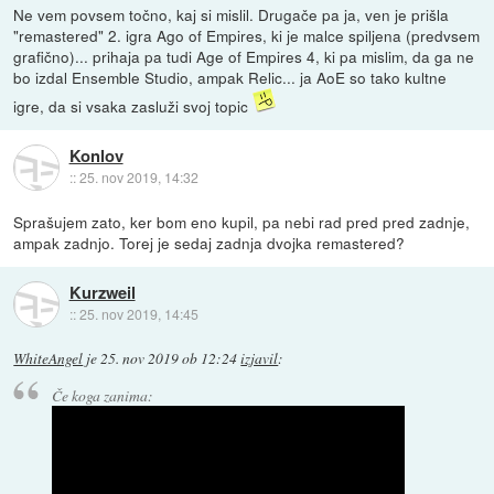
Ne vem povsem točno, kaj si mislil. Drugače pa ja, ven je prišla
"remastered" 2. igra Ago of Empires, ki je malce spiljena (predvsem
grafično)... prihaja pa tudi Age of Empires 4, ki pa mislim, da ga ne
bo izdal Ensemble Studio, ampak Relic... ja AoE so tako kultne
igre, da si vsaka zasluži svoj topic
Konlov
::
25. nov 2019, 14:32
Sprašujem zato, ker bom eno kupil, pa nebi rad pred pred zadnje,
ampak zadnjo. Torej je sedaj zadnja dvojka remastered?
Kurzweil
::
25. nov 2019, 14:45
WhiteAngel
je
25. nov 2019 ob 12:24
izjavil
:
Če koga zanima: