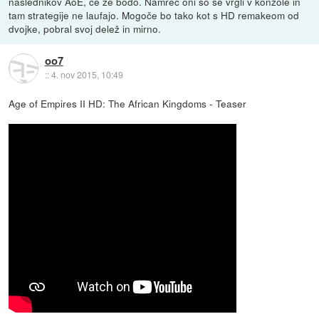
naslednikov AoE, če že bodo. Namreč oni so se vrgli v konzole in
tam strategije ne laufajo. Mogoče bo tako kot s HD remakeom od
dvojke, pobral svoj delež in mirno.
oo7
::
4. nov 2015, 10:49
Age of Empires II HD: The African Kingdoms - Teaser