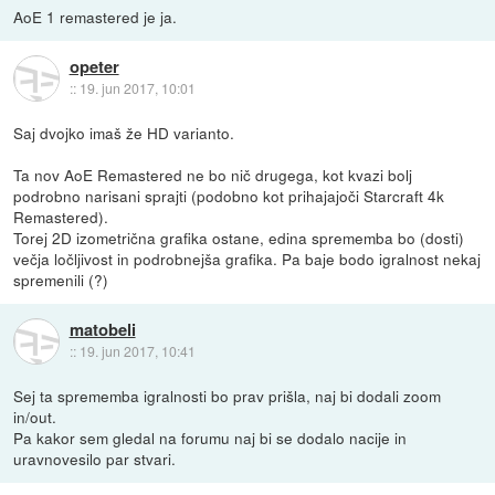
AoE 1 remastered je ja.
opeter
::
19. jun 2017, 10:01
Saj dvojko imaš že HD varianto.
Ta nov AoE Remastered ne bo nič drugega, kot kvazi bolj
podrobno narisani sprajti (podobno kot prihajajoči Starcraft 4k
Remastered).
Torej 2D izometrična grafika ostane, edina sprememba bo (dosti)
večja ločljivost in podrobnejša grafika. Pa baje bodo igralnost nekaj
spremenili (?)
matobeli
::
19. jun 2017, 10:41
Sej ta sprememba igralnosti bo prav prišla, naj bi dodali zoom
in/out.
Pa kakor sem gledal na forumu naj bi se dodalo nacije in
uravnovesilo par stvari.