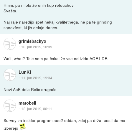
Hmm, pa ni blo že enih kup retouchov.
Svašta.
Naj raje naredijo spet nekaj kvalitetnega, ne pa te grinding
snoozfest, ki jih delajo danes.
grimisbackyo
::
10. jun 2019, 10:39
Wait, what? Tole sem pa čakal že vse od izida AOE1 DE.
LunKi
::
11. jun 2019, 19:34
Novi AoE dela Relic drugače
matobeli
::
12. jun 2019, 00:11
Survey za insider program aoe2 oddan, zdej pa držat pesti da me
izberejo