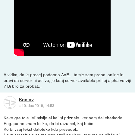
A vidim, da je precej podobno AoE... tamle sem probal online in
pravi da server ni active, je kdaj server available pri tej alpha verziji
? Bi bilo za probat...
Konlov
::
10. dec 2019, 14:53
Kako gre tole. Mi misije al kaj ni priznalo, ker sem dal chatkode.
Eng. pa ne znam toliko, da bi razumel, kaj hoče.
Ko bi vsaj tekst datoteke kdo prevedel...
Na microsoft slo so me prevezali na xbox, tam me pa nihče ni