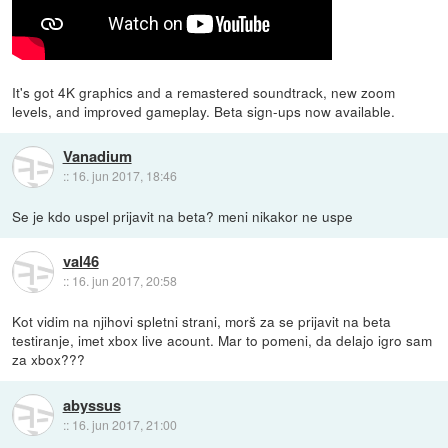
It's got 4K graphics and a remastered soundtrack, new zoom
levels, and improved gameplay. Beta sign-ups now available.
Vanadium
::
16. jun 2017, 18:46
Se je kdo uspel prijavit na beta? meni nikakor ne uspe
val46
::
16. jun 2017, 20:58
Kot vidim na njihovi spletni strani, morš za se prijavit na beta
testiranje, imet xbox live acount. Mar to pomeni, da delajo igro sam
za xbox???
abyssus
::
16. jun 2017, 21:00