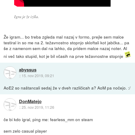
Igra je že izšla.
Že igram... bo treba zgleda mal nazaj v formo, prejle sem malce
testiral in so me na 2. težavnostno stopnjo skloftali kot jabčka... pa
še z namenom sem dal na lahko, da pridem malce nazaj noter. AI
ni več tako stupid, kot je bil včasih na prve težavnostne stopnje
abyssus
::
15. nov 2019, 09:21
AoE2 so naštancali sedaj že v dveh različicah a? AoM pa nočejo. :/
DonMatejo
::
25. nov 2019, 11:26
če bi kdo igral, ping me: fearless_mm on steam
sem zelo casual player