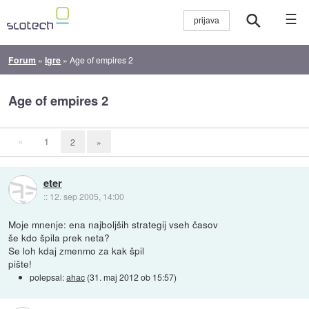
☰
Forum
»
Igre
»
Age of empires 2
Age of empires 2
«
1
2
»
eter
::
12. sep 2005, 14:00
Moje mnenje: ena najboljših strategij vseh časov
še kdo špila prek neta?
Se loh kdaj zmenmo za kak špil
pište!
polepsal:
ahac
(
31. maj 2012 ob 15:57
)