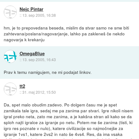
Nejc Pintar
::
13. sep 2005, 16:38
hm, je to prepovedana beseda, mislim da stvar samo ne sme biti
zahtevana/poslana/nagovarjanje, lahko pa zakleneš če nekdo
nagovarja k krekanju
OmegaBlue
::
13. sep 2005, 16:43
Prav k temu namigujem, ne mi podajat linkov.
tt2
::
31. maj 2012, 15:50
Da, spet malo obudim zadevo. Po dolgem času me je spet
zamikala tale igra, sedaj me pa zanima par stvari. Igre nikoli nisem
igral preko neta, zato me zanima, a je kakšna stran ali kako se da
sploh najti igralce za igranje po netu. Potem me še zanima (tisti, ki
igro res poznate v nulo), katere civilizacije so najmočnejše za
igranje 1vs1, katere 2vs2 in nato še 4vs4. Res, da ima vsaka