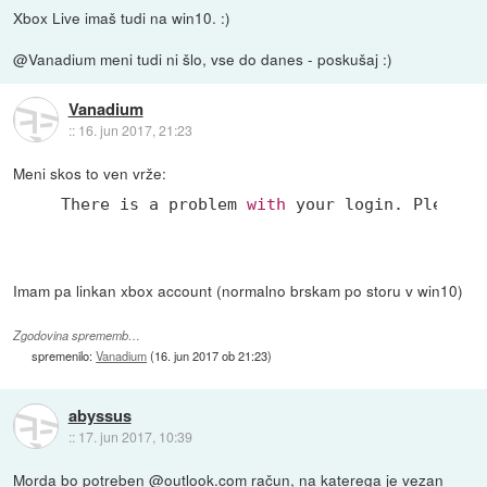
Xbox Live imaš tudi na win10. :)
@Vanadium meni tudi ni šlo, vse do danes - poskušaj :)
Vanadium
::
16. jun 2017, 21:23
Meni skos to ven vrže:
There is a problem 
with
 your login. Please 
Imam pa linkan xbox account (normalno brskam po storu v win10)
Zgodovina sprememb…
spremenilo:
Vanadium
(
16. jun 2017 ob 21:23
)
abyssus
::
17. jun 2017, 10:39
Morda bo potreben @outlook.com račun, na katerega je vezan