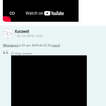
Kurzweil
::
25. nov 2019, 13:20
WhiteAngel
je
25. nov 2019 ob 12:24
izjavil
:
Če koga zanima: