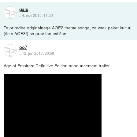
galu
::
4. nov 2015, 11:20
Te priredbe originalnega AOE2 theme songa, za vsak paket kultur
(še v AOE3!) so prav fantastične.
oo7
::
12. jun 2017, 20:59
Age of Empires: Definitive Edition announcement trailer