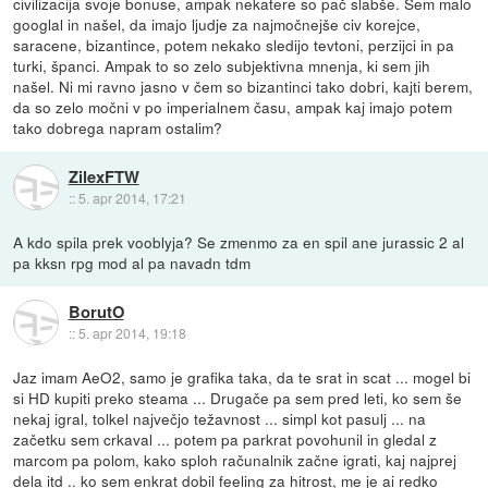
civilizacija svoje bonuse, ampak nekatere so pač slabše. Sem malo
googlal in našel, da imajo ljudje za najmočnejše civ korejce,
saracene, bizantince, potem nekako sledijo tevtoni, perzijci in pa
turki, španci. Ampak to so zelo subjektivna mnenja, ki sem jih
našel. Ni mi ravno jasno v čem so bizantinci tako dobri, kajti berem,
da so zelo močni v po imperialnem času, ampak kaj imajo potem
tako dobrega napram ostalim?
ZilexFTW
::
5. apr 2014, 17:21
A kdo spila prek vooblyja? Se zmenmo za en spil ane jurassic 2 al
pa kksn rpg mod al pa navadn tdm
BorutO
::
5. apr 2014, 19:18
Jaz imam AeO2, samo je grafika taka, da te srat in scat ... mogel bi
si HD kupiti preko steama ... Drugače pa sem pred leti, ko sem še
nekaj igral, tolkel največjo težavnost ... simpl kot pasulj ... na
začetku sem crkaval ... potem pa parkrat povohunil in gledal z
marcom pa polom, kako sploh računalnik začne igrati, kaj najprej
dela itd .. ko sem enkrat dobil feeling za hitrost, me je ai redko