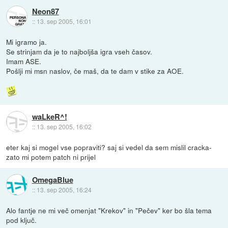
Neon87
::
13. sep 2005, 16:01
Mi igramo ja.
Se strinjam da je to najboljša igra vseh časov.
Imam ASE.
Pošlji mi msn naslov, če maš, da te dam v stike za AOE.
waLkeR^!
::
13. sep 2005, 16:02
eter kaj si mogel vse popraviti? saj si vedel da sem mislil cracka-
zato mi potem patch ni prijel
OmegaBlue
::
13. sep 2005, 16:24
Alo fantje ne mi več omenjat "Krekov" in "Pečev" ker bo šla tema
pod ključ.