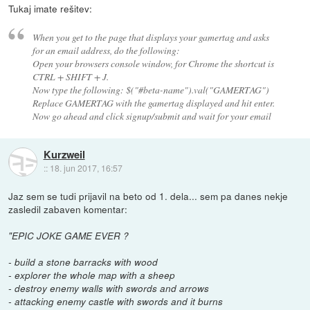
Tukaj imate rešitev:
When you get to the page that displays your gamertag and asks
for an email address, do the following:
Open your browsers console window, for Chrome the shortcut is
CTRL + SHIFT + J.
Now type the following: $("#beta-name").val("GAMERTAG")
Replace GAMERTAG with the gamertag displayed and hit enter.
Now go ahead and click signup/submit and wait for your email
Kurzweil
::
18. jun 2017, 16:57
Jaz sem se tudi prijavil na beto od 1. dela... sem pa danes nekje
zasledil zabaven komentar:
"EPIC JOKE GAME EVER ?
- build a stone barracks with wood
- explorer the whole map with a sheep
- destroy enemy walls with swords and arrows
- attacking enemy castle with swords and it burns