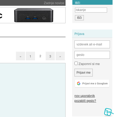
Išči:
Zadnje novice
Prijava
2
«
1
3
»
Zapomni si me
nov uporabnik
pozabili geslo?