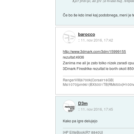
Kjer pravijo, da gre za nvidia bug. Ampak
Če bo še kdo imel kaj podobnega, meni je te
barocco
::
11. nov 2016, 17:42
http://www.3dmark.com/3dm/15999155
rezultat:4936
Zanima me ali je zato tolko nizek zaradi cpu
3Dmark Firestrike rezultat le borih okoli 85
RangerVIII|6700k|Corsair16GB|
Msi1070|pm961|BX5001TB|RM650x|H100iv
D3m
::
11. nov 2016, 17:45
Kako pa igre delujejo
|HP EliteBook|R7 8840U|