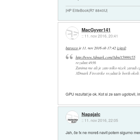
|HP EliteBook|R7 8840U|
MacGyver141
::
11. nov 2016, 20:41
barocco
je
11. nov 2016 ob 17:42
izjavil
:
http://www.3dmark.com/3dm/15999155
rezultat:4936
Zanima me ali je zato tolko nizek zaradi c
3Dmark Firestrike rezultat le borih okoli
GPU rezultat je ok. Kot si ze sam ugotovil, 
Napajalc
::
11. nov 2016, 22:05
Jah, če fx ne moreš navit potem sigurno me