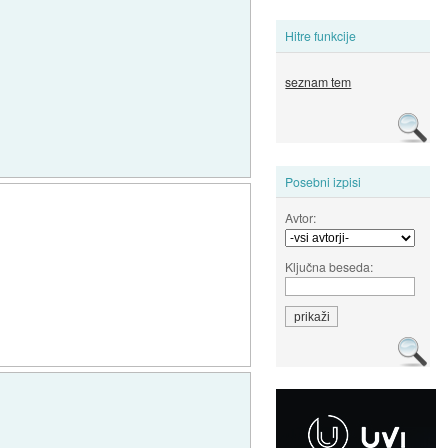
Hitre funkcije
seznam tem
Posebni izpisi
Avtor:
Ključna beseda: