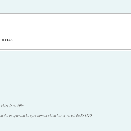
ormance..
 rider je na 99%..
o al tko in upam,da bo sprememba vidna,ker se mi zdi da Fx8120