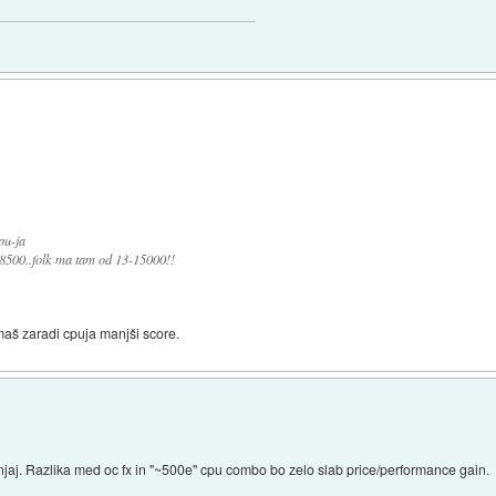
pu-ja
 8500..folk ma tam od 13-15000!!
imaš zaradi cpuja manjši score.
njaj. Razlika med oc fx in "~500e" cpu combo bo zelo slab price/performance gain.