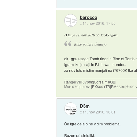
barocco
::
11. nov 2016, 17:55
D3m
je
11. nov 2016 ob 17:45
izjavil
:
Kako pa igre delujejo
ok ..gpu usage Tomb rider in Rise of Tomb r
Igram ,ko je cajt le B1 in war thunder..
za nov leto mislim menjati na i76700K tko 
RangerVIII|6700k|Corsair16GB|
Msi1070|pm961|BX5001TB|RM650x|H100iv
D3m
::
11. nov 2016, 18:01
Če igre delajo ne vidim problema.
Razen pri sintetiki.