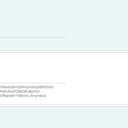
e69VStubGbmQHrh5pe2fnpNDhEhX5
F6KUSJyFZ99QKU8phCn
o.nz/Register?referrer=Anymalus