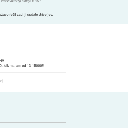
 kateri driverji nimajo težav?
žavo rešil zadnji update driverjev.
-ja
00..folk ma tam od 13-15000!!
2|