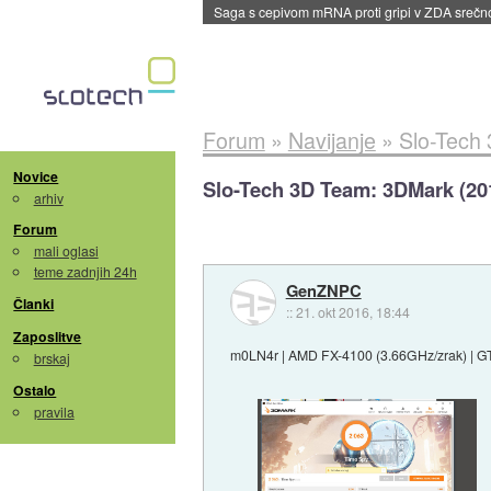
BMW v vozilih začel predvajati reklame
::
dane
Forum
»
Navijanje
»
Slo-Tech
Novice
Slo-Tech 3D Team: 3DMark (20
arhiv
Forum
mali oglasi
teme zadnjih 24h
GenZNPC
Članki
::
21. okt 2016, 18:44
Zaposlitve
m0LN4r | AMD FX-4100 (3.66GHz/zrak) | GT
brskaj
Ostalo
pravila