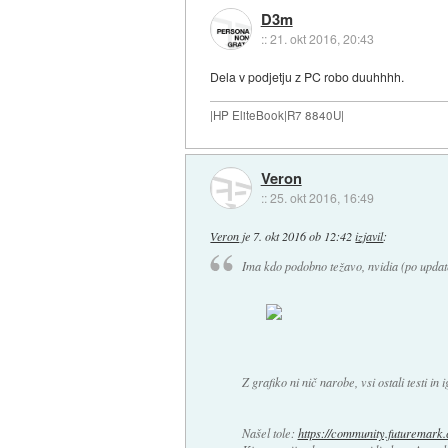
D3m
::
21. okt 2016, 20:43
Dela v podjetju z PC robo duuhhhh.
|HP EliteBook|R7 8840U|
Veron
::
25. okt 2016, 16:49
Veron
je
7. okt 2016 ob 12:42
izjavil
:
Ima kdo podobno težavo, nvidia (po update 
Z grafiko ni nič narobe, vsi ostali testi in
Našel tole:
https://community.futuremark.