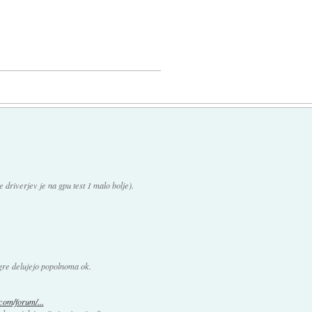
driverjev je na gpu test 1 malo bolje).
 igre delujejo popolnoma ok.
com/forum/...