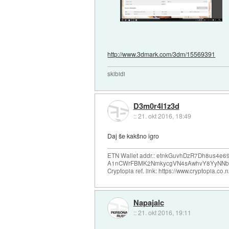
http://www.3dmark.com/3dm/15569391
skibidi
D3m0r4l1z3d
::
21. okt 2016, 18:49
Daj še kakšno igro
ETN Wallet addr.: etnkGuvhDzR7Dh8us4
A1nCWrFBMK2NmkycgVN4sAwhvY8YyNNb
Cryptopia ref. link: https://www.cryptopia.c
Napajalc
::
21. okt 2016, 19:11