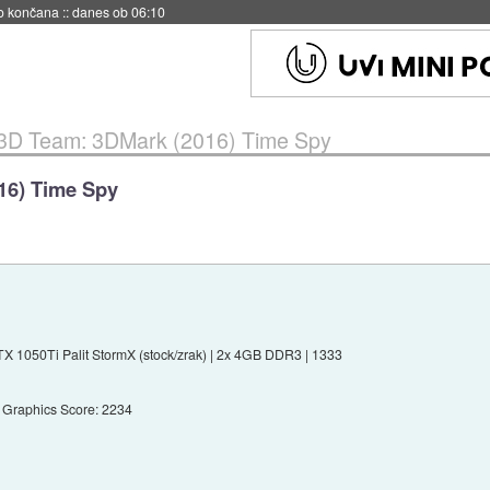
s ob 06:09
 3D Team: 3DMark (2016) Time Spy
16) Time Spy
X 1050Ti Palit StormX (stock/zrak) | 2x 4GB DDR3 | 1333
Graphics Score: 2234