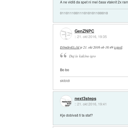
A ne vidiš da spet ni mel časa vtaknit 2x r
011011100111010101100010
GenZNPC
::
21. okt 2016, 19:35
D3m0r4l1z3d
je
21. okt 2016 ob 18:49
izjavil
:
Daj še kakšno igro
Bo bo
skibidi
next3steps
::
21. okt 2016, 19:41
Kje dobivaš ti ta staf?