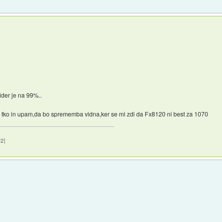
ider je na 99%..
al tko in upam,da bo sprememba vidna,ker se mi zdi da Fx8120 ni best za 1070
2|