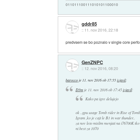
011011100111010101100010
gddr85
::
11. nov 2016, 22:18
predvsem se bo poznalo v single core perf
GenZNPC
::
12. nov 2016, 08:20
barocco
je
11. nov 2016 ob 17:55
izjavil
:
D3m
je
11. nov 2016 ob 17:45
izjavil
:
Kako pa igre delujejo
ok ..gpu usage Tomb rider in Rise of Tomb
Igram ,ko je cajt le B1 in war thunder..
za nov leto mislim menjati na i76700K tk
ni best za 1070