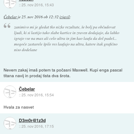
::
25. nov 2016, 15:43
Čebelar
je
25. nov 2016 ob 12:32
izjavil
:
zanimivo mi je gledat tko nizke rezultate, še bolj pa občudovat
ljudi, ki si lastijo tako slabe kartice in zraven dodajajo, da lahko
igrajo vse na max ali celo ultra in jim kao laufa da dol padeš...
mogoče zastarele špile res laufajo na ultra, katere itak grafično
niso dodelane
Nevem zakaj imaš potem ta počasni Maxwell. Kupi enga pascal
titana navij in prodaj tista dva šrota.
Čebelar
::
25. nov 2016, 15:54
Hvala za nasvet
D3m0r4l1z3d
::
25. nov 2016, 17:15