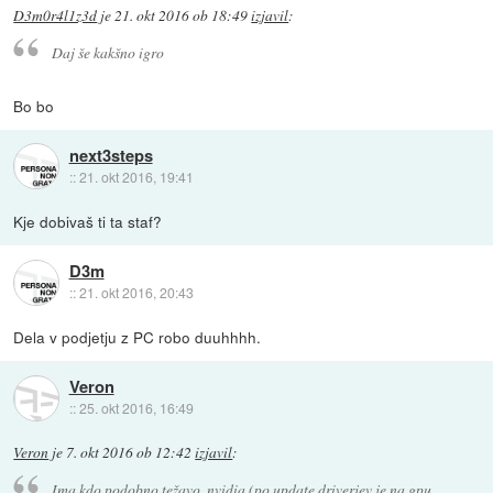
D3m0r4l1z3d
je
21. okt 2016 ob 18:49
izjavil
:
Daj še kakšno igro
Bo bo
next3steps
::
21. okt 2016, 19:41
Kje dobivaš ti ta staf?
D3m
::
21. okt 2016, 20:43
Dela v podjetju z PC robo duuhhhh.
Veron
::
25. okt 2016, 16:49
Veron
je
7. okt 2016 ob 12:42
izjavil
:
Ima kdo podobno težavo, nvidia (po update driverjev je na gpu