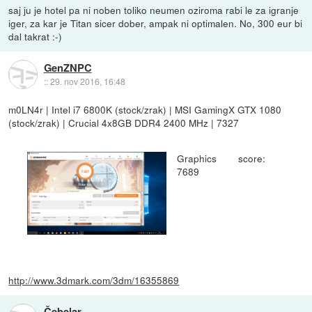
saj ju je hotel pa ni noben toliko neumen oziroma rabi le za igranje
iger, za kar je Titan sicer dober, ampak ni optimalen. No, 300 eur bi
dal takrat :-)
GenZNPC
::
29. nov 2016, 16:48
m0LN4r | Intel i7 6800K (stock/zrak) | MSI GamingX GTX 1080
(stock/zrak) | Crucial 4x8GB DDR4 2400 MHz | 7327
Graphics score:
7689
http://www.3dmark.com/3dm/16355869
Čebelar