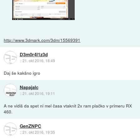
http://www.3dmark.com/3dm/15569391
D3m0r4l1z3d
::
21. okt 2016, 18:49
Daj še kakšno igro
Napajalc
::
21. okt 2016, 19:11
A ne vidiš da spet ni mel časa vtaknit 2x ram plačko v primeru RX
460.
GenZNPC
::
21. okt 2016, 19:35