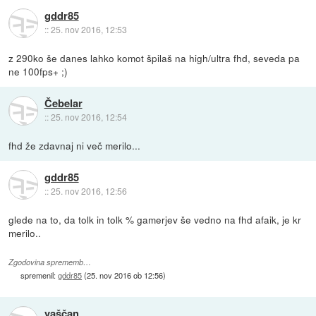
gddr85
::
25. nov 2016, 12:53
z 290ko še danes lahko komot špilaš na high/ultra fhd, seveda pa
ne 100fps+ ;)
Čebelar
::
25. nov 2016, 12:54
fhd že zdavnaj ni več merilo...
gddr85
::
25. nov 2016, 12:56
glede na to, da tolk in tolk % gamerjev še vedno na fhd afaik, je kr
merilo..
Zgodovina sprememb…
spremenil:
gddr85
(
25. nov 2016 ob 12:56
)
vaščan