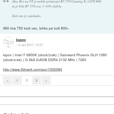
Aha. Ker na YT je nekdo primerjal R7 370 Gaming X z GTX 960
in je bila R7 370 cca. 5-10% slabša.
Zato me je zanimalo.
960 ima 750 tock vec, lahko pa tudi 800+
lopov
::
4. jan 2017, 15:57
lopov | Intel i7 6800K (stock/zrak) | Gainward Phoenix GLH 1080
(stock/zrak) | G.Skill 2x8GB DDR4 2132 MHz | 7260
http://www.3dmark.com/spy/1002084
2
«
1
3
»