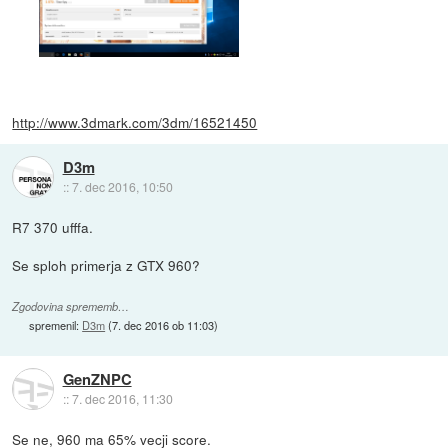
http://www.3dmark.com/3dm/16521450
D3m
::
7. dec 2016, 10:50
R7 370 ufffa.
Se sploh primerja z GTX 960?
Zgodovina sprememb…
spremenil:
D3m
(
7. dec 2016 ob 11:03
)
GenZNPC
::
7. dec 2016, 11:30
Se ne, 960 ma 65% vecji score.