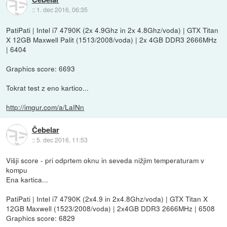
::
1. dec 2016, 06:35
PatiPati | Intel i7 4790K (2x 4.9Ghz in 2x 4.8Ghz/voda) | GTX Titan
X 12GB Maxwell Palit (1513/2008/voda) | 2x 4GB DDR3 2666MHz
| 6404
Graphics score: 6693
Tokrat test z eno kartico...
http://imgur.com/a/LaINn
Čebelar
::
5. dec 2016, 11:53
Višji score - pri odprtem oknu in seveda nižjim temperaturam v
kompu
Ena kartica...
PatiPati | Intel i7 4790K (2x4.9 in 2x4.8Ghz/voda) | GTX Titan X
12GB Maxwell (1523/2008/voda) | 2x4GB DDR3 2666MHz | 6508
Graphics score: 6829