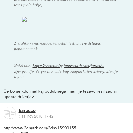
test 1 malo bolje).
Z grafiko ni nič narobe, vsi ostali testi in igre delujejo
popolnoma ok.
Našel tole:
https://community.futuremark.com/forum/...
Kjer pravijo, da gre za nvidia bug. Ampak kateri driverji nimajo
težav?
Če bo še kdo imel kaj podobnega, meni je težavo rešil zadnji
update driverjev.
barocco
::
11. nov 2016, 17:42
http://www.3dmark.com/3dm/15999155