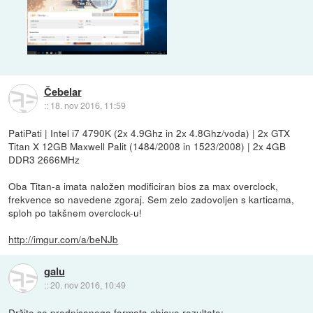
Čebelar
::
18. nov 2016, 11:59
PatiPati | Intel i7 4790K (2x 4.9Ghz in 2x 4.8Ghz/voda) | 2x GTX
Titan X 12GB Maxwell Palit (1484/2008 in 1523/2008) | 2x 4GB
DDR3 2666MHz
Oba Titan-a imata naložen modificiran bios za max overclock,
frekvence so navedene zgoraj. Sem zelo zadovoljen s karticama,
sploh po takšnem overclock-u!
http://imgur.com/a/beNJb
galu
::
20. nov 2016, 10:49
Držite se predpisanega formata objave rezultata: