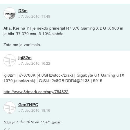
D3m
::
7. dec 2016, 11:48
Aha. Ker na YT je nekdo primerjal R7 370 Gaming X z GTX 960 in
je bila R7 370 cca. 5-10% slabša.
Zato me je zanimalo.
igi82m
::
7. dec 2016, 16:22
igi82m | i7-6700K (4.0GHz/stock/zrak) | Gigabyte G1 Gaming GTX
1070 (stock/zrak) | G.Skill 2x8GB DDR4@2133 | 5915
http://www.3dmark.com/spy/784822
GenZNPC
::
7. dec 2016, 18:16
D3m
je
7. dec 2016 ob 11:48
izjavil
: