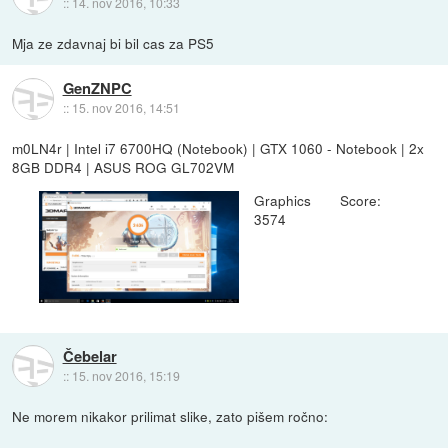
::
14. nov 2016, 10:33
Mja ze zdavnaj bi bil cas za PS5
GenZNPC
::
15. nov 2016, 14:51
m0LN4r | Intel i7 6700HQ (Notebook) | GTX 1060 - Notebook | 2x
8GB DDR4 | ASUS ROG GL702VM
Graphics Score:
3574
Čebelar
::
15. nov 2016, 15:19
Ne morem nikakor prilimat slike, zato pišem ročno: