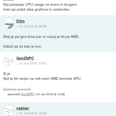
Naj pokazejo CPU usage na enem in drugem.
Intel spi polek take graficne in nastavitev.
D3m
::
13. nov 2016, 09:58
Zdaj je pa igra kriva par ur nazaj je bil pa AMD.
Odloči se že kdo je kriv.
GenZNPC
::
13. nov 2016, 10:01
Sj je.
Spil je bil narjen za nek svoh AMD konzole APU.
Zgodovina sprememb…
spremenil:
GenZNPC
(
13. nov 2016 ob 10:02
)
vaščan
::
13. nov 2016, 10:28