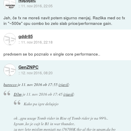
::
11. nov 2016, 22:05
Jah, če fx ne moreš navit potem sigurno menjaj. Razlika med oc fx
in "~500e" cpu combo bo zelo slab price/performance gain.
gddr85
::
11. nov 2016, 22:18
predvsem se bo poznalo v single core performance..
GenZNPC
::
12. nov 2016, 08:20
barocco
je
11. nov 2016 ob 17:55
izjavil
:
D3m
je
11. nov 2016 ob 17:45
izjavil
:
Kako pa igre delujejo
ok ..gpu usage Tomb rider in Rise of Tomb rider je na 99%..
Igram ,ko je cajt le B1 in war thunder..
za nov leto mislim menjati na i76700K tko al tko in upam,da bo