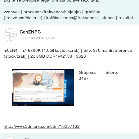
vzdevek | procesor (frekvenca/hlajenje) | grafična
(frekvenca/hlajenje) | količina_rama@frekvenca , latenca | rezultat
GenZNPC
::
25. nov 2016, 09:41
m0LN4r | i7-6700K (4.0GHz/stockzrak) | GTX 970 manli reference
(stock/zrak) | 2x 8GB DDR4@2133 | 3628
Graphics Score:
3467
http://www.3dmark.com/3dm/16257132