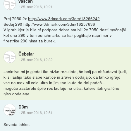
vaščan
::
25. nov 2016, 10:21
Prej 7950 2x
http://www.3dmark.com/3dm/13266242
Sedaj 290
http://www.3dmark.com/3dm/16257636
V igrah kjer je bila cf podpora dobra sta bili 2x 7950 dosti močnejši
kot ena 290 v tem benchmarku se kar poglihajo naprimer v
firestrike 290 nima za burek.
Čebelar
::
25. nov 2016, 12:32
zanimivo mi je gledat tko nizke rezultate, še bolj pa občudovat ljudi,
ki si lastijo tako slabe kartice in zraven dodajajo, da lahko igrajo
vse na max ali celo ultra in jim kao laufa da dol padeš...
mogoče zastarele špile res laufajo na ultra, katere itak grafično
niso dodelane
D3m
::
25. nov 2016, 12:51
Seveda lahko.