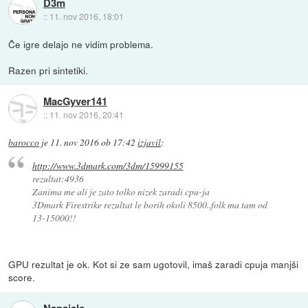
D3m
::
11. nov 2016, 18:01
Če igre delajo ne vidim problema.
Razen pri sintetiki.
MacGyver141
::
11. nov 2016, 20:41
barocco
je
11. nov 2016 ob 17:42
izjavil
:
http://www.3dmark.com/3dm/15999155
rezultat:4936
Zanima me ali je zato tolko nizek zaradi cpu-ja
3Dmark Firestrike rezultat le borih okoli 8500..folk ma tam od
13-15000!!
GPU rezultat je ok. Kot si ze sam ugotovil, imaš zaradi cpuja manjši
score.
Napajalc