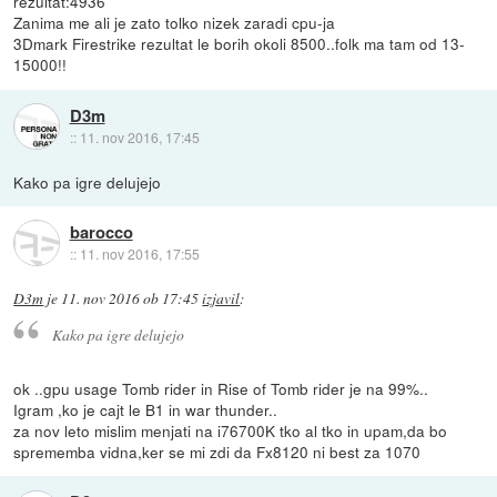
rezultat:4936
Zanima me ali je zato tolko nizek zaradi cpu-ja
3Dmark Firestrike rezultat le borih okoli 8500..folk ma tam od 13-
15000!!
D3m
::
11. nov 2016, 17:45
Kako pa igre delujejo
barocco
::
11. nov 2016, 17:55
D3m
je
11. nov 2016 ob 17:45
izjavil
:
Kako pa igre delujejo
ok ..gpu usage Tomb rider in Rise of Tomb rider je na 99%..
Igram ,ko je cajt le B1 in war thunder..
za nov leto mislim menjati na i76700K tko al tko in upam,da bo
sprememba vidna,ker se mi zdi da Fx8120 ni best za 1070