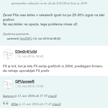
sprememba vidna,ker se mi zdi da Fx8120 ni best za 1070
Zarad FXa mas lahko v nekaterih igrah tut po 25-30% izgub na taki
graficni.
No sej dokler ne opazis, tega problema nimas xD
Zgodovina sprememb…
spremenil:
GenZNPC
(
12. nov 2016 ob 08:20
)
D3m0r4l1z3d
::
12. nov 2016, 09:45
FX je krš, kot je bila FX serija grafičnih iz 2004, predlagam firmam,
da nehajo uporabljati FX prefix
GPUpoweR
::
12. nov 2016, 10:49
barocco
je
11. nov 2016 ob 17:55
izjavil
:
D3m
je
11. nov 2016 ob 17:45
izjavil
: