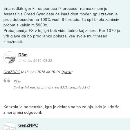
Ena redkih iger ki res ponuca i7 procesor na maximum je
Assassin's Creed Syndicate če imaš dost močen gpu zraven je
proc dobesedno na 100% vseh 8 threads. Ta špil bi blo zanimiv
probat s kakšnim 5960x.
Probaj amdja FX v tej igri boš videl točno kaj zmore. Ker 1070 je
vrh glave da bo proc lahko pokazal vse svoje multithread
zmožnosti.
D3m
::
14. nov 2016, 08:22
GenZNPC
je
13. nov 2016 ob 10:01
izjavil
:
Sj je.
Spil je bil narjen za nek svoh AMD konzole APU.
Konzola je namenska, igra je delana samo za njo, kdo je kriv še
zmeraj nisi odgovoril.
GenZNPC