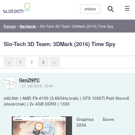
☰
Forum
»
Navijanje
»
Slo-Tech 3D Team: 3DMark (2016) Time Spy
Slo-Tech 3D Team: 3DMark (2016) Time Spy
2
«
1
3
»
GenZNPC
::
21. okt 2016, 18:44
m0LN4r | AMD FX-4100 (3.66GHz/zrak) | GTX 1050Ti Palit StormX
(stock/zrak) | 2x 4GB DDR3 | 1333
Graphics Score:
2234