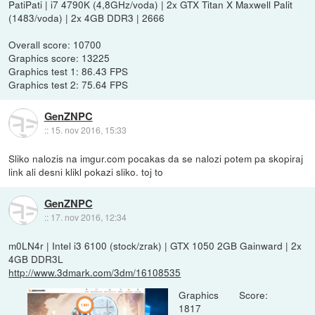
PatiPati | i7 4790K (4,8GHz/voda) | 2x GTX Titan X Maxwell Palit
(1483/voda) | 2x 4GB DDR3 | 2666
Overall score: 10700
Graphics score: 13225
Graphics test 1: 86.43 FPS
Graphics test 2: 75.64 FPS
GenZNPC
::
15. nov 2016, 15:33
Sliko nalozis na imgur.com pocakas da se nalozi potem pa skopiraj
link ali desni klikl pokazi sliko. toj to
GenZNPC
::
17. nov 2016, 12:34
m0LN4r | Intel i3 6100 (stock/zrak) | GTX 1050 2GB Gainward | 2x
4GB DDR3L
http://www.3dmark.com/3dm/16108535
Graphics Score:
1817