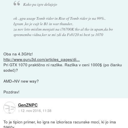
Kako pa igre delujejo
ok ..gpu usage Tomb rider in Rise of Tomb rider je na 99%..
Igram ,ko je cajt le B1 in war thunder..
za nov leto mislim menjati na i76700K tko al tko in upam,da bo
sprememba vidna,ker se mi zdi da Fx8120 ni best za 1070
Oba na 4.3GHz!
http://www.guru3d.com/articles_pages/di...
Pri GTX 1070 praktično ni razlike. Razlika v ceni 1000$ (po članku
sodeč)?
AMD+NV new way?
Pozdrav!
GenZNPC
::
12. nov 2016, 11:38
To je tipicn primer, ko igra ne izkorisca racunske moci, ki jo ima
5960x.