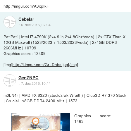
http://imgur.com/A3xpIkF
Čebelar
::
6. dec 2016, 07:04
PatiPati | Intel i7 4790K (2x4.9 in 2x4.8Ghz/voda) | 2x GTX Titan X
12GB Maxwell (1523/2023 + 1503/2023/voda) | 2x4GB DDR3
2666MHz | 10799
Graphics score: 13409
[img]
http://i.imgur.com/GrLDnbs.jpg[/img]
GenZNPC
::
7. dec 2016, 10:44
m0LN4r | AMD FX 8320 (stock/zrak Wraith) | Club3D R7 370 Stock
| Crucial 1x8GB DDR4 2400 MHz | 1573
Graphics score:
1463