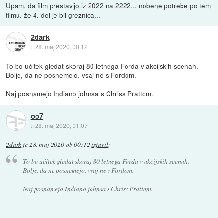
Upam, da film prestavijo iz 2022 na 2222... nobene potrebe po tem
filmu, že 4. del je bil greznica...
2dark
::
28. maj 2020, 00:12
To bo ućitek gledat skoraj 80 letnega Forda v akcijskih scenah.
Bolje, da ne posnemejo. vsaj ne s Fordom.
Naj posnamejo Indiano johnsa s Chriss Prattom.
oo7
::
28. maj 2020, 01:07
2dark
je
28. maj 2020 ob 00:12
izjavil
:
To bo ućitek gledat skoraj 80 letnega Forda v akcijskih scenah.
Bolje, da ne posnemejo. vsaj ne s Fordom.
Naj posnamejo Indiano johnsa s Chriss Prattom.