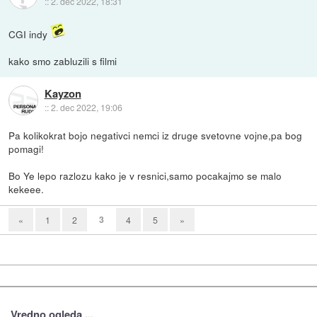
::
2. dec 2022, 18:31
CGI indy
kako smo zabluzili s filmi
Kayzon
::
2. dec 2022, 19:06
Pa kolikokrat bojo negativci nemci iz druge svetovne vojne,pa bog
pomagi!
Bo Ye lepo razlozu kako je v resnici,samo pocakajmo se malo
kekeee.
3
«
1
2
4
5
»
Vredno ogleda ...