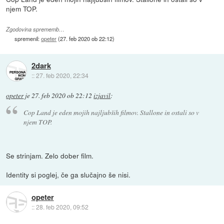
njem TOP.
Zgodovina sprememb…
spremenil:
opeter
(
27. feb 2020 ob 22:12
)
2dark
::
27. feb 2020, 22:34
opeter
je
27. feb 2020 ob 22:12
izjavil
:
Cop Land je eden mojih najljubših filmov. Stallone in ostali so v
njem TOP.
Se strinjam. Zelo dober film.
Identity si poglej, če ga slučajno še nisi.
opeter
::
28. feb 2020, 09:52