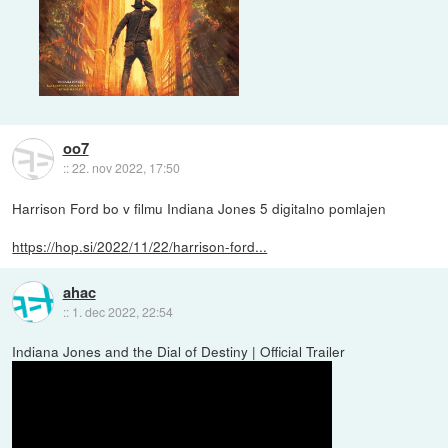
oo7
::
22. nov 2022, 17:50
Harrison Ford bo v filmu Indiana Jones 5 digitalno pomlajen
https://hop.si/2022/11/22/harrison-ford...
ahac
::
1. dec 2022, 22:54
Indiana Jones and the Dial of Destiny | Official Trailer