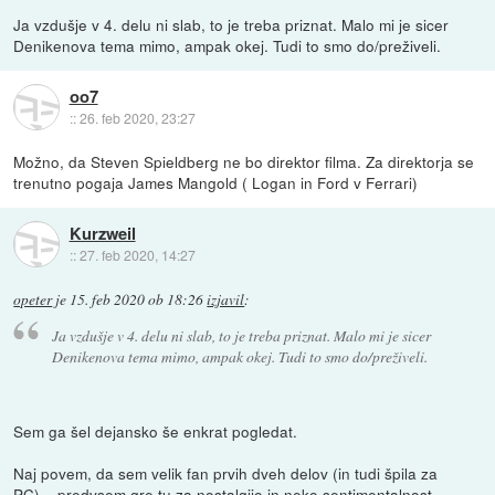
Ja vzdušje v 4. delu ni slab, to je treba priznat. Malo mi je sicer
Denikenova tema mimo, ampak okej. Tudi to smo do/preživeli.
oo7
::
26. feb 2020, 23:27
Možno, da Steven Spieldberg ne bo direktor filma. Za direktorja se
trenutno pogaja James Mangold ( Logan in Ford v Ferrari)
Kurzweil
::
27. feb 2020, 14:27
opeter
je
15. feb 2020 ob 18:26
izjavil
:
Ja vzdušje v 4. delu ni slab, to je treba priznat. Malo mi je sicer
Denikenova tema mimo, ampak okej. Tudi to smo do/preživeli.
Sem ga šel dejansko še enkrat pogledat.
Naj povem, da sem velik fan prvih dveh delov (in tudi špila za
PC)... predvsem gre tu za nostalgijo in neko sentimentalnost.