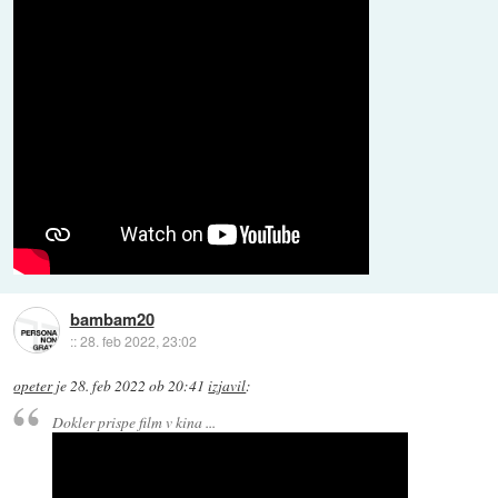
bambam20
::
28. feb 2022, 23:02
opeter
je
28. feb 2022 ob 20:41
izjavil
:
Dokler prispe film v kina ...