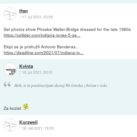
Han
::
17. jul 2021, 23:29
Set photos show Phoebe Waller-Bridge dressed for the late 1960s
https://collider.com/indiana-jones-5-se...
Ekipi se je pridružil Antonio Banderas...
https://deadline.com/2021/07/indiana-jo...
Kvinta
::
18. jul 2021, 00:01
Heh, si že predstavljam skoraj 80-letnika z bičem v roki.
Za kozlat
Kurzweil
::
18. okt 2021, 19:35