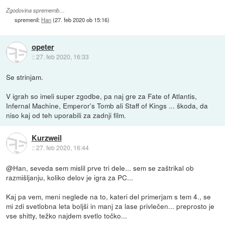
Zgodovina sprememb…
spremenil:
Han
(
27. feb 2020 ob 15:16
)
opeter
::
27. feb 2020, 16:33
Se strinjam.
V igrah so imeli super zgodbe, pa naj gre za Fate of Atlantis,
Infernal Machine, Emperor's Tomb ali Staff of Kings ... škoda, da
niso kaj od teh uporabili za zadnji film.
Kurzweil
::
27. feb 2020, 16:44
@Han, seveda sem mislil prve tri dele... sem se zaštrikal ob
razmišljanju, koliko delov je igra za PC...
Kaj pa vem, meni neglede na to, kateri del primerjam s tem 4., se
mi zdi svetlobna leta boljši in manj za lase privlečen... preprosto je
vse shitty, težko najdem svetlo točko...