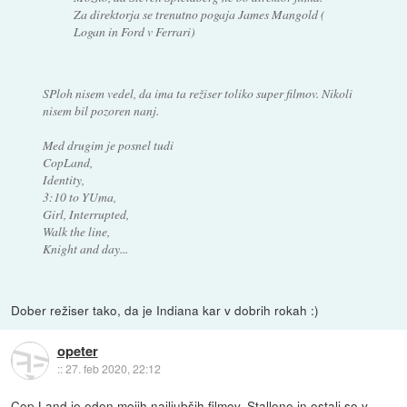
Za direktorja se trenutno pogaja James Mangold (
Logan in Ford v Ferrari)
SPloh nisem vedel, da ima ta režiser toliko super filmov. Nikoli
nisem bil pozoren nanj.
Med drugim je posnel tudi
CopLand,
Identity,
3:10 to YUma,
Girl, Interrupted,
Walk the line,
Knight and day...
Dober režiser tako, da je Indiana kar v dobrih rokah :)
opeter
::
27. feb 2020, 22:12
Cop Land je eden mojih najljubših filmov. Stallone in ostali so v