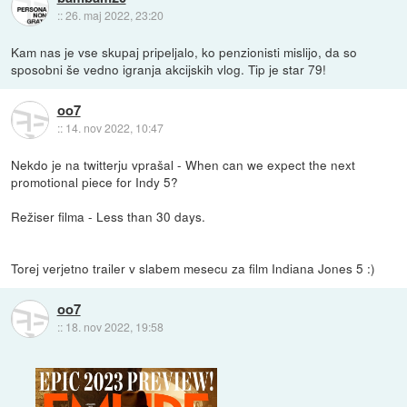
::
26. maj 2022, 23:20
Kam nas je vse skupaj pripeljalo, ko penzionisti mislijo, da so
sposobni še vedno igranja akcijskih vlog. Tip je star 79!
oo7
::
14. nov 2022, 10:47
Nekdo je na twitterju vprašal - When can we expect the next
promotional piece for Indy 5?
Režiser filma - Less than 30 days.
Torej verjetno trailer v slabem mesecu za film Indiana Jones 5 :)
oo7
::
18. nov 2022, 19:58