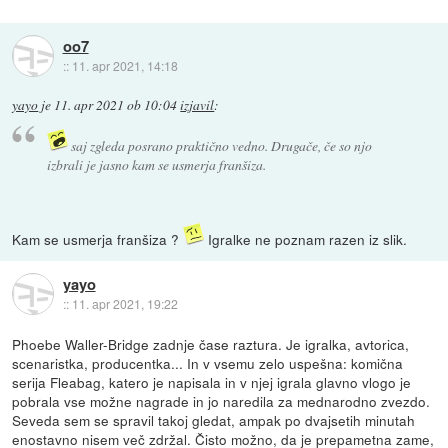
oo7
::
11. apr 2021, 14:18
yayo
je
11. apr 2021 ob 10:04
izjavil
:
saj zgleda posrano praktično vedno. Drugače, če so njo
izbrali je jasno kam se usmerja franšiza.
Kam se usmerja franšiza ?
Igralke ne poznam razen iz slik.
yayo
::
11. apr 2021, 19:22
Phoebe Waller-Bridge zadnje čase raztura. Je igralka, avtorica,
scenaristka, producentka... In v vsemu zelo uspešna: komična
serija Fleabag, katero je napisala in v njej igrala glavno vlogo je
pobrala vse možne nagrade in jo naredila za mednarodno zvezdo.
Seveda sem se spravil takoj gledat, ampak po dvajsetih minutah
enostavno nisem več zdržal. Čisto možno, da je prepametna zame,