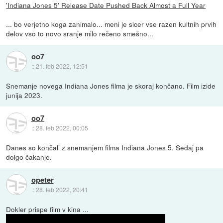
'Indiana Jones 5' Release Date Pushed Back Almost a Full Year
... bo verjetno koga zanimalo... meni je sicer vse razen kultnih prvih
delov vso to novo sranje milo rečeno smešno...
oo7
::
21. feb 2022, 12:51
Snemanje novega Indiana Jones filma je skoraj končano. Film izide
junija 2023.
oo7
::
28. feb 2022, 00:05
Danes so končali z snemanjem filma Indiana Jones 5. Sedaj pa
dolgo čakanje.
opeter
::
28. feb 2022, 20:41
Dokler prispe film v kina ...