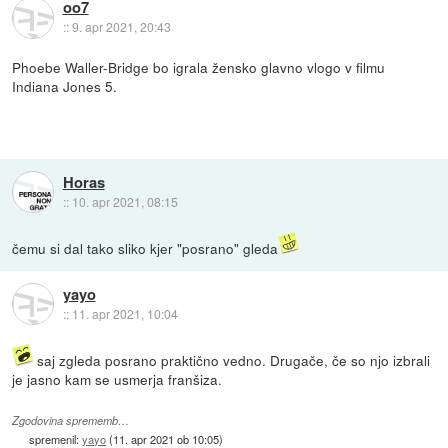
oo7
::
9. apr 2021, 20:43
Phoebe Waller-Bridge bo igrala žensko glavno vlogo v filmu
Indiana Jones 5.
Horas
::
10. apr 2021, 08:15
čemu si dal tako sliko kjer "posrano" gleda
yayo
::
11. apr 2021, 10:04
saj zgleda posrano praktično vedno. Drugače, če so njo izbrali
je jasno kam se usmerja franšiza.
Zgodovina sprememb…
spremenil:
yayo
(
11. apr 2021 ob 10:05
)