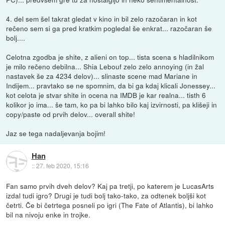
4. del sem šel takrat gledat v kino in bil zelo razočaran in kot
rečeno sem si ga pred kratkim pogledal še enkrat... razočaran še
bolj....
Celotna zgodba je shite, z alieni on top... tista scena s hladilnikom
je milo rečeno debilna... Shia Lebouf zelo zelo annoying (in žal
nastavek še za 4234 delov)... slinaste scene mad Mariane in
Indijem... pravtako se ne spomnim, da bi ga kdaj klicali Jonessey...
kot celota je stvar shite in ocena na IMDB je kar realna... tisth 6
kolikor jo ima... še tam, ko pa bi lahko bilo kaj izvirnosti, pa klišeji in
copy/paste od prvih delov... overall shite!
Jaz se tega nadaljevanja bojim!
Han
::
27. feb 2020, 15:16
Fan samo prvih dveh delov? Kaj pa tretji, po katerem je LucasArts
izdal tudi igro? Drugi je tudi bolj tako-tako, za odtenek boljši kot
četrti. Če bi četrtega posneli po igri (The Fate of Atlantis), bi lahko
bil na nivoju enke in trojke.