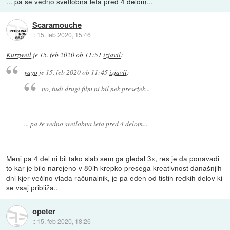
... pa še vedno svetlobna leta pred 4 delom...
Scaramouche
::
15. feb 2020, 15:46
Kurzweil
je
15. feb 2020 ob 11:51
izjavil
:
yayo
je
15. feb 2020 ob 11:45
izjavil
:
no, tudi drugi film ni bil nek presežek...
... pa še vedno svetlobna leta pred 4 delom...
Meni pa 4 del ni bil tako slab sem ga gledal 3x, res je da ponavadi
to kar je bilo narejeno v 80ih krepko presega kreativnost današnjih
dni kjer večino vlada računalnik, je pa eden od tistih redkih delov ki
se vsaj približa..
opeter
::
15. feb 2020, 18:26