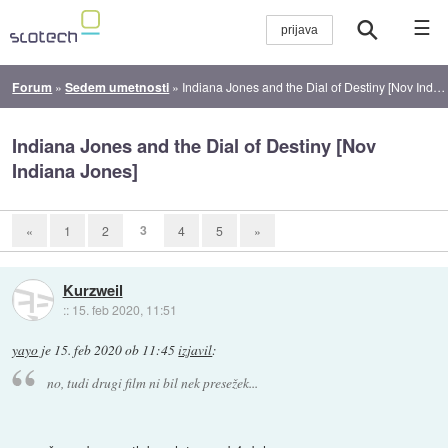
☰
Forum
»
Sedem umetnosti
»
Indiana Jones and the Dial of Destiny [Nov Indiana Jones]
Indiana Jones and the Dial of Destiny [Nov
Indiana Jones]
3
«
1
2
4
5
»
Kurzweil
::
15. feb 2020, 11:51
yayo
je
15. feb 2020 ob 11:45
izjavil
:
no, tudi drugi film ni bil nek presežek...