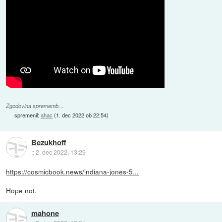
Zgodovina sprememb…
spremenil:
ahac
(
1. dec 2022 ob 22:54
)
Bezukhoff
::
2. dec 2022, 13:29
https://cosmicbook.news/indiana-jones-5...
Hope not.
mahone