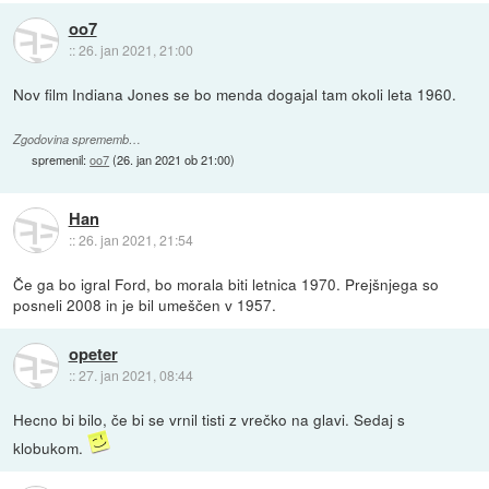
oo7
::
26. jan 2021, 21:00
Nov film Indiana Jones se bo menda dogajal tam okoli leta 1960.
Zgodovina sprememb…
spremenil:
oo7
(
26. jan 2021 ob 21:00
)
Han
::
26. jan 2021, 21:54
Če ga bo igral Ford, bo morala biti letnica 1970. Prejšnjega so
posneli 2008 in je bil umeščen v 1957.
opeter
::
27. jan 2021, 08:44
Hecno bi bilo, če bi se vrnil tisti z vrečko na glavi. Sedaj s
klobukom.