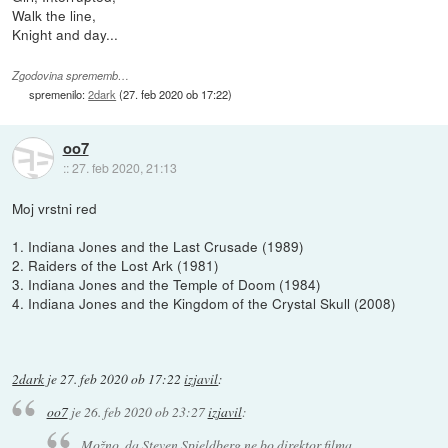
Walk the line,
Knight and day...
Zgodovina sprememb…
spremenilo:
2dark
(
27. feb 2020 ob 17:22
)
oo7
::
27. feb 2020, 21:13
Moj vrstni red
1. Indiana Jones and the Last Crusade (1989)
2. Raiders of the Lost Ark (1981)
3. Indiana Jones and the Temple of Doom (1984)
4. Indiana Jones and the Kingdom of the Crystal Skull (2008)
2dark
je
27. feb 2020 ob 17:22
izjavil
:
oo7
je
26. feb 2020 ob 23:27
izjavil
:
Možno, da Steven Spieldberg ne bo direktor filma.