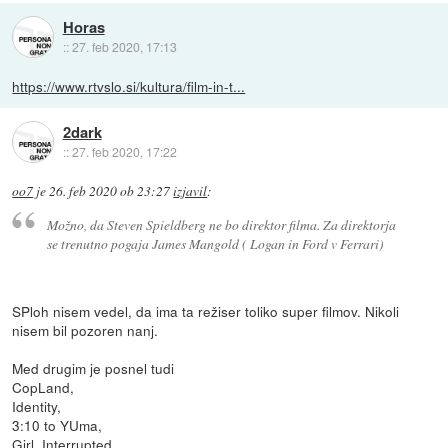
Horas
::
27. feb 2020, 17:13
https://www.rtvslo.si/kultura/film-in-t...
2dark
::
27. feb 2020, 17:22
oo7
je
26. feb 2020 ob 23:27
izjavil
:
Možno, da Steven Spieldberg ne bo direktor filma. Za direktorja
se trenutno pogaja James Mangold ( Logan in Ford v Ferrari)
SPloh nisem vedel, da ima ta režiser toliko super filmov. Nikoli
nisem bil pozoren nanj.
Med drugim je posnel tudi
CopLand,
Identity,
3:10 to YUma,
Girl, Interrupted,