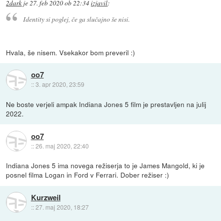
2dark
je
27. feb 2020 ob 22:34
izjavil
:
Identity si poglej, če ga slučajno še nisi.
Hvala, še nisem. Vsekakor bom preveril :)
oo7
::
3. apr 2020, 23:59
Ne boste verjeli ampak Indiana Jones 5 film je prestavljen na julij
2022.
oo7
::
26. maj 2020, 22:40
Indiana Jones 5 ima novega režiserja to je James Mangold, ki je
posnel filma Logan in Ford v Ferrari. Dober režiser :)
Kurzweil
::
27. maj 2020, 18:27