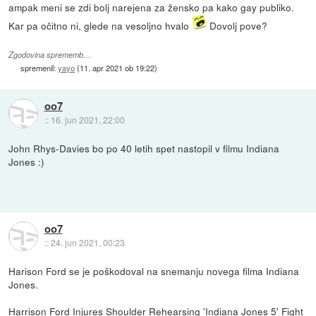
ampak meni se zdi bolj narejena za žensko pa kako gay publiko.
Kar pa očitno ni, glede na vesoljno hvalo
Dovolj pove?
Zgodovina sprememb…
spremenil:
yayo
(
11. apr 2021 ob 19:22
)
oo7
::
16. jun 2021, 22:00
John Rhys-Davies bo po 40 letih spet nastopil v filmu Indiana
Jones :)
oo7
::
24. jun 2021, 00:23
Harison Ford se je poškodoval na snemanju novega filma Indiana
Jones.
Harrison Ford Injures Shoulder Rehearsing 'Indiana Jones 5' Fight