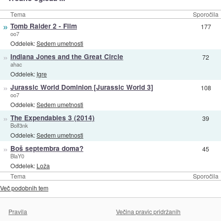
Tema
Sporočila
»
Tomb Raider 2 - Film
177
oo7
Oddelek:
Sedem umetnosti
»
Indiana Jones and the Great Circle
72
ahac
Oddelek:
Igre
»
Jurassic World Dominion [Jurassic World 3]
108
oo7
Oddelek:
Sedem umetnosti
»
The Expendables 3 (2014)
39
Bolf3nk
Oddelek:
Sedem umetnosti
»
Boš septembra doma?
45
BlaY0
Oddelek:
Loža
Tema
Sporočila
Več podobnih tem
Pravila
Večina pravic pridržanih