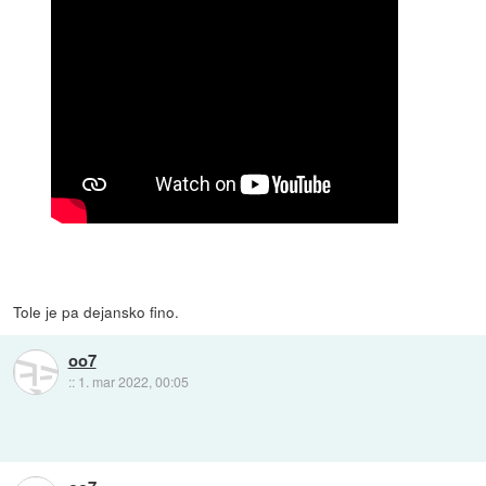
Tole je pa dejansko fino.
oo7
::
1. mar 2022, 00:05