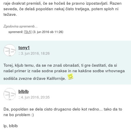
raje dvakrat premisli, če se hočeš še pravno izpostavljati. Razen
seveda, če delaš popoldan nekaj čisto tretjega, potem sploh ni
težave.
Zgodovina sprememb…
spremenil:
[SkA]
(
3. jun 2016 ob 11:26
)
tony1
::
3. jun 2016, 18:26
Torej, kljub temu, da se ne znaš obnašati, ti gre čestitati, da si
našel primer iz naše sodne prakse in ne kakšne sodbe vrhovnega
sodišča zvezne države Kalifornije.
blblb
::
4. jun 2016, 20:35
Da, popoldan se dela cisto drugacno delo kot redno... tako da to
ne bo problem :)
lp, blblb