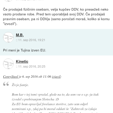
Če prodajaš fizičnim osebam, velja kupčev DDV, ko presežeš neko
vsoto prodane robe. Pred tem uporabljaš svoj DDV. Če prodajaš
pravnim osebam, pa ni DDVja (samo poročati moraš, koliko si komu
"izvozil").
M.B.
::
11. sep 2016, 19:21
Pri meni je Tujina izven EU.
Kinetic
::
11. sep 2016, 20:25
CoreySteel
je
6. sep 2016 ob 11:06
izjavil
:
Živjo fantje.
Bom kar v tej temi vprašal, glede na to, da sem vse o s.p.-ju itak
izvedel s prebiranjem Slotecha :D
Za EU bom opravljal freelance storitve, zato sem odprl
normirani s.p., zdaj pa bi moral oddati še "Zahtevek za izdajo