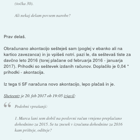
(točka 30).
Ali nekaj delam povsem narobe?
Prav delaš.
Obračunano akontacijo sešteješ sam (poglej v ebanko ali na
kartico zavezanca) in jo vpišeš notri. pazi le, da seštevaš tiste za
davčno leto 2016 (torej plačane od februarja 2016 - januarja
2017). Prihodki so seštevek izdanih računov. Doplačilo je 0,04 *
prihodki - akontacija.
Iz tega ti SF naračuna novo akontacijo, lepo plačaš in je.
Sheteentz
je
20. feb 2017 ob 19:05
izjavil
:
Podobni vprašanji:
1. Marca lani sem dobil na poslovni račun vrnjeno preplačano
dohodnino za 2015. Se ta znesek v izračunu dohodnine za 2016
kam prišteje, odšteje?