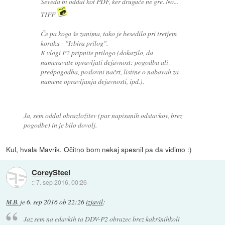
Seveda bi oddal kot PDF, ker drugače ne gre. No...
TIFF
Če pa koga še zanima, tako je besedilo pri tretjem
koraku - "Izbira prilog".
K vlogi P2 pripnite prilogo (dokazilo, da
nameravate opravljati dejavnost: pogodba ali
predpogodba, poslovni načrt, listine o nabavah za
namene opravljanja dejavnosti, ipd.).
Ja, sem oddal obrazložitev (par napisanih odstavkov, brez
pogodbe) in je bilo dovolj.
Kul, hvala Mavrik. Očitno bom nekaj spesnil pa da vidimo :)
CoreySteel
::
7. sep 2016, 00:26
M.B.
je
6. sep 2016 ob 22:26
izjavil
:
Jaz sem na edavkih ta DDV-P2 obrazec brez kakršnihkoli