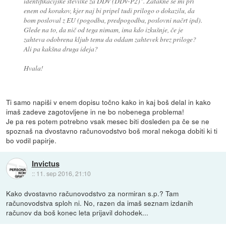
identifikacijske številke za DDV (DDV-P2)". Zatakne se mi pri
enem od korakov, kjer naj bi pripel tudi prilogo o dokazilu, da
bom posloval z EU (pogodba, predpogodba, poslovni načrt ipd).
Glede na to, da nič od tega nimam, ima kdo izkušnje, če je
zahteva odobrena kljub temu da oddam zahtevek brez priloge?
Ali pa kakšna druga ideja?
Hvala!
Ti samo napiši v enem dopisu točno kako in kaj boš delal in kako
imaš zadeve zagotovljene in ne bo nobenega problema!
Je pa res potem potrebno vsak mesec biti dosleden pa če se ne
spoznaš na dvostavno računovodstvo boš moral nekoga dobiti ki ti
bo vodil papirje.
Invictus
::
11. sep 2016, 21:10
Kako dvostavno računovodstvo za normiran s.p.? Tam
računovodstva sploh ni. No, razen da imaš seznam izdanih
računov da boš konec leta prijavil dohodek...