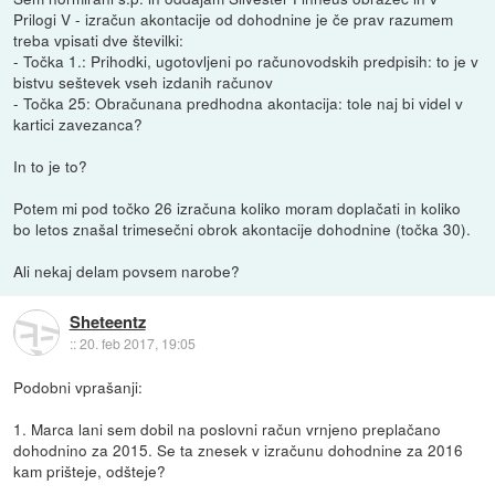
Prilogi V - izračun akontacije od dohodnine je če prav razumem
treba vpisati dve številki:
- Točka 1.: Prihodki, ugotovljeni po računovodskih predpisih: to je v
bistvu seštevek vseh izdanih računov
- Točka 25: Obračunana predhodna akontacija: tole naj bi videl v
kartici zavezanca?
In to je to?
Potem mi pod točko 26 izračuna koliko moram doplačati in koliko
bo letos znašal trimesečni obrok akontacije dohodnine (točka 30).
Ali nekaj delam povsem narobe?
Sheteentz
::
20. feb 2017, 19:05
Podobni vprašanji:
1. Marca lani sem dobil na poslovni račun vrnjeno preplačano
dohodnino za 2015. Se ta znesek v izračunu dohodnine za 2016
kam prišteje, odšteje?