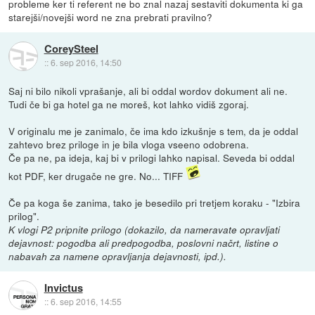
probleme ker ti referent ne bo znal nazaj sestaviti dokumenta ki ga
starejši/novejši word ne zna prebrati pravilno?
CoreySteel
::
6. sep 2016, 14:50
Saj ni bilo nikoli vprašanje, ali bi oddal wordov dokument ali ne.
Tudi če bi ga hotel ga ne moreš, kot lahko vidiš zgoraj.
V originalu me je zanimalo, če ima kdo izkušnje s tem, da je oddal
zahtevo brez priloge in je bila vloga vseeno odobrena.
Če pa ne, pa ideja, kaj bi v prilogi lahko napisal. Seveda bi oddal
kot PDF, ker drugače ne gre. No... TIFF
Če pa koga še zanima, tako je besedilo pri tretjem koraku - "Izbira
prilog".
K vlogi P2 pripnite prilogo (dokazilo, da nameravate opravljati
dejavnost: pogodba ali predpogodba, poslovni načrt, listine o
nabavah za namene opravljanja dejavnosti, ipd.).
Invictus
::
6. sep 2016, 14:55