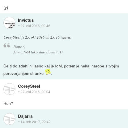
(y)
Invictus
::
27. okt 2016, 09:46
CoreySteel
je
25. okt 2016 ob 23:15
izjavil
:
Nope :)
A ima IoM tako slab sloves? :D
Če ti do zdahj ni jasno kaj je IoM, potem je nekaj narobe s tvojim
poreverjanjem stranke
.
CoreySteel
::
27. okt 2016, 20:04
Huh?
Dajarra
::
14. feb 2017, 22:42