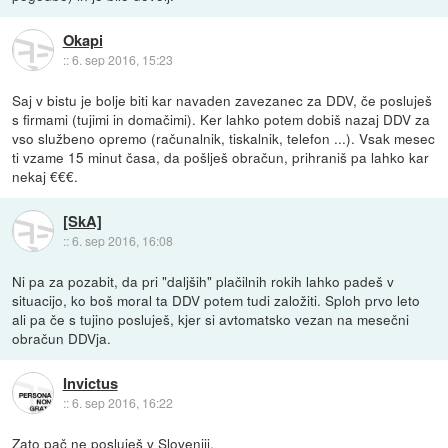
Okapi
::
6. sep 2016, 15:23
Saj v bistu je bolje biti kar navaden zavezanec za DDV, če posluješ
s firmami (tujimi in domačimi). Ker lahko potem dobiš nazaj DDV za
vso službeno opremo (računalnik, tiskalnik, telefon ...). Vsak mesec
ti vzame 15 minut časa, da pošlješ obračun, prihraniš pa lahko kar
nekaj €€€.
[SkA]
::
6. sep 2016, 16:08
Ni pa za pozabit, da pri "daljših" plačilnih rokih lahko padeš v
situacijo, ko boš moral ta DDV potem tudi založiti. Sploh prvo leto
ali pa če s tujino posluješ, kjer si avtomatsko vezan na mesečni
obračun DDVja.
Invictus
::
6. sep 2016, 16:22
Zato pač ne posluješ v Sloveniji.