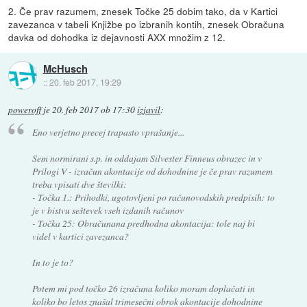
2. Če prav razumem, znesek Točke 25 dobim tako, da v Kartici
zavezanca v tabeli Knjižbe po izbranih kontih, znesek Obračuna
davka od dohodka iz dejavnosti AXX množim z 12.
McHusch
::
20. feb 2017, 19:29
poweroff
je
20. feb 2017 ob 17:30
izjavil
:
Eno verjetno precej trapasto vprašanje...
Sem normirani s.p. in oddajam Silvester Finneus obrazec in v
Prilogi V - izračun akontacije od dohodnine je če prav razumem
treba vpisati dve številki:
- Točka 1.: Prihodki, ugotovljeni po računovodskih predpisih: to
je v bistvu seštevek vseh izdanih računov
- Točka 25: Obračunana predhodna akontacija: tole naj bi
videl v kartici zavezanca?
In to je to?
Potem mi pod točko 26 izračuna koliko moram doplačati in
koliko bo letos znašal trimesečni obrok akontacije dohodnine