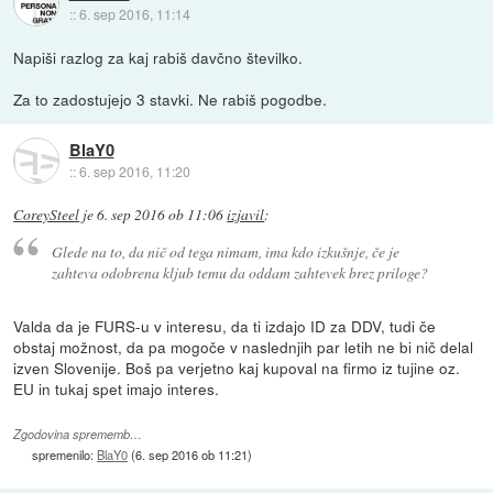
::
6. sep 2016, 11:14
Napiši razlog za kaj rabiš davčno številko.
Za to zadostujejo 3 stavki. Ne rabiš pogodbe.
BlaY0
::
6. sep 2016, 11:20
CoreySteel
je
6. sep 2016 ob 11:06
izjavil
:
Glede na to, da nič od tega nimam, ima kdo izkušnje, če je
zahteva odobrena kljub temu da oddam zahtevek brez priloge?
Valda da je FURS-u v interesu, da ti izdajo ID za DDV, tudi če
obstaj možnost, da pa mogoče v naslednjih par letih ne bi nič delal
izven Slovenije. Boš pa verjetno kaj kupoval na firmo iz tujine oz.
EU in tukaj spet imajo interes.
Zgodovina sprememb…
spremenilo:
BlaY0
(
6. sep 2016 ob 11:21
)