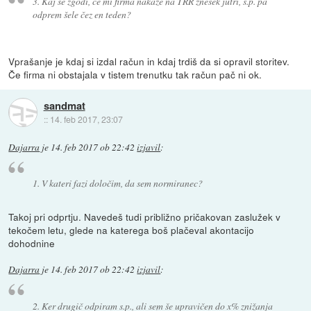
3. Kaj se zgodi, če mi firma nakaže na TRR znesek jutri, s.p. pa
odprem šele čez en teden?
Vprašanje je kdaj si izdal račun in kdaj trdiš da si opravil storitev.
Če firma ni obstajala v tistem trenutku tak račun pač ni ok.
sandmat
::
14. feb 2017, 23:07
Dajarra
je
14. feb 2017 ob 22:42
izjavil
:
1. V kateri fazi določim, da sem normiranec?
Takoj pri odprtju. Navedeš tudi približno pričakovan zaslužek v
tekočem letu, glede na katerega boš plačeval akontacijo
dohodnine
Dajarra
je
14. feb 2017 ob 22:42
izjavil
:
2. Ker drugič odpiram s.p., ali sem še upravičen do x% znižanja