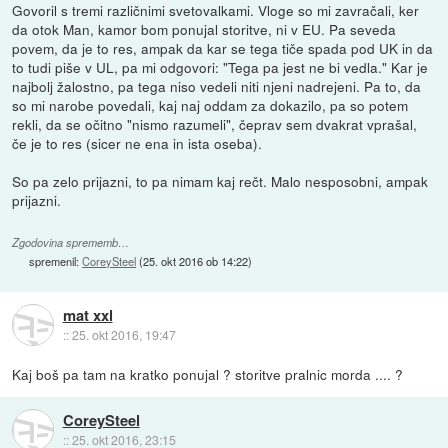
Govoril s tremi različnimi svetovalkami. Vloge so mi zavračali, ker
da otok Man, kamor bom ponujal storitve, ni v EU. Pa seveda
povem, da je to res, ampak da kar se tega tiče spada pod UK in da
to tudi piše v UL, pa mi odgovori: "Tega pa jest ne bi vedla." Kar je
najbolj žalostno, pa tega niso vedeli niti njeni nadrejeni. Pa to, da
so mi narobe povedali, kaj naj oddam za dokazilo, pa so potem
rekli, da se očitno "nismo razumeli", čeprav sem dvakrat vprašal,
če je to res (sicer ne ena in ista oseba).
So pa zelo prijazni, to pa nimam kaj rečt. Malo nesposobni, ampak
prijazni.
Zgodovina sprememb…
spremenil:
CoreySteel
(
25. okt 2016 ob 14:22
)
mat xxl
::
25. okt 2016, 19:47
Kaj boš pa tam na kratko ponujal ? storitve pralnic morda .... ?
CoreySteel
::
25. okt 2016, 23:15