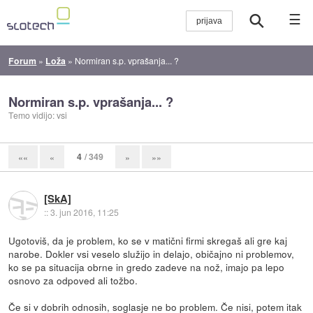
☰
Forum
»
Loža
»
Normiran s.p. vprašanja... ?
Normiran s.p. vprašanja... ?
Temo vidijo: vsi
4
/ 349
««
«
»
»»
[SkA]
::
3. jun 2016, 11:25
Ugotoviš, da je problem, ko se v matični firmi skregaš ali gre kaj
narobe. Dokler vsi veselo služijo in delajo, običajno ni problemov,
ko se pa situacija obrne in gredo zadeve na nož, imajo pa lepo
osnovo za odpoved ali tožbo.
Če si v dobrih odnosih, soglasje ne bo problem. Če nisi, potem itak