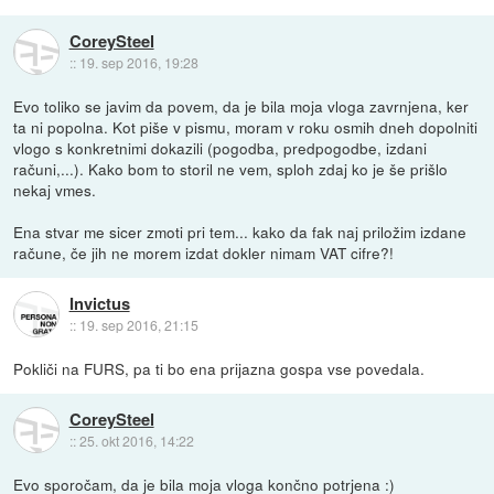
CoreySteel
::
19. sep 2016, 19:28
Evo toliko se javim da povem, da je bila moja vloga zavrnjena, ker
ta ni popolna. Kot piše v pismu, moram v roku osmih dneh dopolniti
vlogo s konkretnimi dokazili (pogodba, predpogodbe, izdani
računi,...). Kako bom to storil ne vem, sploh zdaj ko je še prišlo
nekaj vmes.
Ena stvar me sicer zmoti pri tem... kako da fak naj priložim izdane
račune, če jih ne morem izdat dokler nimam VAT cifre?!
Invictus
::
19. sep 2016, 21:15
Pokliči na FURS, pa ti bo ena prijazna gospa vse povedala.
CoreySteel
::
25. okt 2016, 14:22
Evo sporočam, da je bila moja vloga končno potrjena :)