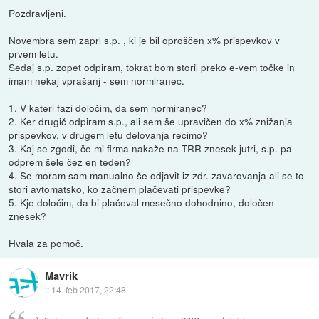
Pozdravljeni.
Novembra sem zaprl s.p. , ki je bil oproščen x% prispevkov v
prvem letu.
Sedaj s.p. zopet odpiram, tokrat bom storil preko e-vem točke in
imam nekaj vprašanj - sem normiranec.
1. V kateri fazi določim, da sem normiranec?
2. Ker drugič odpiram s.p., ali sem še upravičen do x% znižanja
prispevkov, v drugem letu delovanja recimo?
3. Kaj se zgodi, če mi firma nakaže na TRR znesek jutri, s.p. pa
odprem šele čez en teden?
4. Se moram sam manualno še odjavit iz zdr. zavarovanja ali se to
stori avtomatsko, ko začnem plačevati prispevke?
5. Kje določim, da bi plačeval mesečno dohodnino, določen
znesek?
Hvala za pomoč.
Mavrik
::
14. feb 2017, 22:48