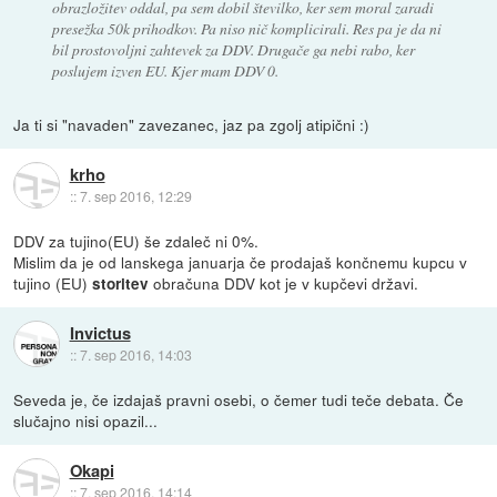
obrazložitev oddal, pa sem dobil številko, ker sem moral zaradi
presežka 50k prihodkov. Pa niso nič komplicirali. Res pa je da ni
bil prostovoljni zahtevek za DDV. Drugače ga nebi rabo, ker
poslujem izven EU. Kjer mam DDV 0.
Ja ti si "navaden" zavezanec, jaz pa zgolj atipični :)
krho
::
7. sep 2016, 12:29
DDV za tujino(EU) še zdaleč ni 0%.
Mislim da je od lanskega januarja če prodajaš končnemu kupcu v
tujino (EU)
obračuna DDV kot je v kupčevi državi.
storitev
Invictus
::
7. sep 2016, 14:03
Seveda je, če izdajaš pravni osebi, o čemer tudi teče debata. Če
slučajno nisi opazil...
Okapi
::
7. sep 2016, 14:14