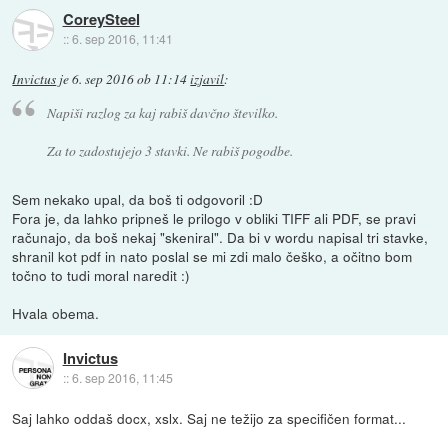
CoreySteel
::
6. sep 2016, 11:41
Invictus
je
6. sep 2016 ob 11:14
izjavil
:
Napiši razlog za kaj rabiš davčno številko.
Za to zadostujejo 3 stavki. Ne rabiš pogodbe.
Sem nekako upal, da boš ti odgovoril :D
Fora je, da lahko pripneš le prilogo v obliki TIFF ali PDF, se pravi
računajo, da boš nekaj "skeniral". Da bi v wordu napisal tri stavke,
shranil kot pdf in nato poslal se mi zdi malo češko, a očitno bom
točno to tudi moral naredit :)
Hvala obema.
Invictus
::
6. sep 2016, 11:45
Saj lahko oddaš docx, xslx. Saj ne težijo za specifičen format...