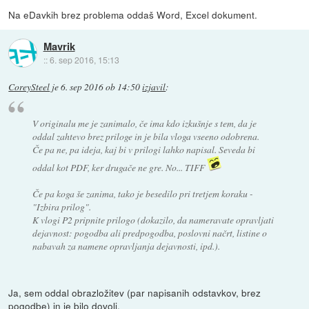
Na eDavkih brez problema oddaš Word, Excel dokument.
Mavrik
::
6. sep 2016, 15:13
CoreySteel
je
6. sep 2016 ob 14:50
izjavil
:
V originalu me je zanimalo, če ima kdo izkušnje s tem, da je
oddal zahtevo brez priloge in je bila vloga vseeno odobrena.
Če pa ne, pa ideja, kaj bi v prilogi lahko napisal. Seveda bi
oddal kot PDF, ker drugače ne gre. No... TIFF
Če pa koga še zanima, tako je besedilo pri tretjem koraku -
"Izbira prilog".
K vlogi P2 pripnite prilogo (dokazilo, da nameravate opravljati
dejavnost: pogodba ali predpogodba, poslovni načrt, listine o
nabavah za namene opravljanja dejavnosti, ipd.).
Ja, sem oddal obrazložitev (par napisanih odstavkov, brez
pogodbe) in je bilo dovolj.