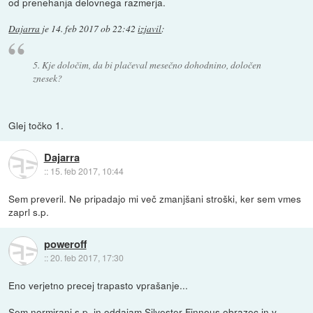
od prenehanja delovnega razmerja.
Dajarra
je
14. feb 2017 ob 22:42
izjavil
:
5. Kje določim, da bi plačeval mesečno dohodnino, določen
znesek?
Glej točko 1.
Dajarra
::
15. feb 2017, 10:44
Sem preveril. Ne pripadajo mi več zmanjšani stroški, ker sem vmes
zaprl s.p.
poweroff
::
20. feb 2017, 17:30
Eno verjetno precej trapasto vprašanje...
Sem normirani s.p. in oddajam Silvester Finneus obrazec in v