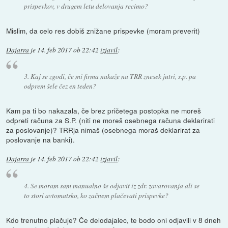
prispevkov, v drugem letu delovanja recimo?
Mislim, da celo res dobiš znižane prispevke (moram preverit)
Dajarra
je
14. feb 2017 ob 22:42
izjavil
:
3. Kaj se zgodi, če mi firma nakaže na TRR znesek jutri, s.p. pa
odprem šele čez en teden?
Kam pa ti bo nakazala, če brez pričetega postopka ne moreš
odpreti računa za S.P. (niti ne moreš osebnega računa deklarirati
za poslovanje)? TRRja nimaš (osebnega moraš deklarirat za
poslovanje na banki).
Dajarra
je
14. feb 2017 ob 22:42
izjavil
:
4. Se moram sam manualno še odjavit iz zdr. zavarovanja ali se
to stori avtomatsko, ko začnem plačevati prispevke?
Kdo trenutno plačuje? Če delodajalec, te bodo oni odjavili v 8 dneh