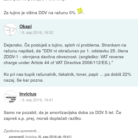
Za tujino je višina DDV na računu 0%
.
Okapi
::
6. sep 2016, 19:32
Dejansko. Če posluješ s tujino, sploh ni problema. Strankam na
računu napišeš, da "DDV ni obračunan po 1. odstavku 25. člena
ZDDV-1 - obrnjena davčna obveznost. (angleško: VAT reverse
charge under Article 44 of VAT Directive 2006/112/ES.)."
Ko pri nas kupiš računalnik, tiskalnik, toner, papir ... pa dobiš 22%
nazaj. Se kar pozna.
Invictus
::
6. sep 2016, 19:41
Samo ne pozabit, da je amortizacijska doba za DDV 5 let. Če
zapreš s.p. prej, moraš doplačati razliko.
Zgodovina sprememb…
spremenil:
Invictus
(
6. sep 2016 ob 19:41
)