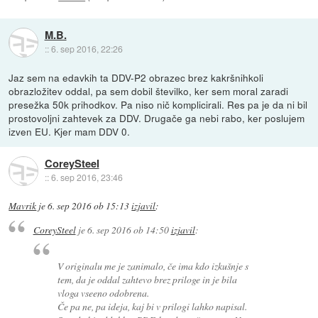
M.B.
::
6. sep 2016, 22:26
Jaz sem na edavkih ta DDV-P2 obrazec brez kakršnihkoli
obrazložitev oddal, pa sem dobil številko, ker sem moral zaradi
presežka 50k prihodkov. Pa niso nič komplicirali. Res pa je da ni bil
prostovoljni zahtevek za DDV. Drugače ga nebi rabo, ker poslujem
izven EU. Kjer mam DDV 0.
CoreySteel
::
6. sep 2016, 23:46
Mavrik
je
6. sep 2016 ob 15:13
izjavil
:
CoreySteel
je
6. sep 2016 ob 14:50
izjavil
:
V originalu me je zanimalo, če ima kdo izkušnje s
tem, da je oddal zahtevo brez priloge in je bila
vloga vseeno odobrena.
Če pa ne, pa ideja, kaj bi v prilogi lahko napisal.