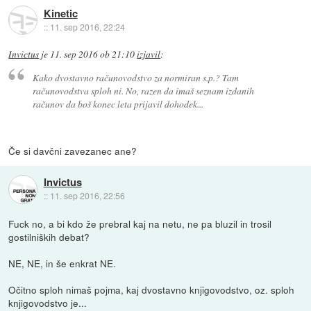
Kinetic
::
11. sep 2016, 22:24
Invictus
je
11. sep 2016 ob 21:10
izjavil
:
Kako dvostavno računovodstvo za normiran s.p.? Tam
računovodstva sploh ni. No, razen da imaš seznam izdanih
računov da boš konec leta prijavil dohodek...
Če si davčni zavezanec ane?
Invictus
::
11. sep 2016, 22:56
Fuck no, a bi kdo že prebral kaj na netu, ne pa bluzil in trosil
gostilniških debat?
NE, NE, in še enkrat NE.
Očitno sploh nimaš pojma, kaj dvostavno knjigovodstvo, oz. sploh
knjigovodstvo je...