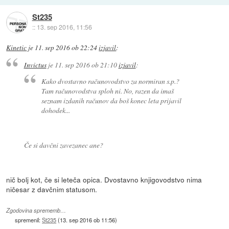
St235
::
13. sep 2016, 11:56
Kinetic
je
11. sep 2016 ob 22:24
izjavil
:
Invictus
je
11. sep 2016 ob 21:10
izjavil
:
Kako dvostavno računovodstvo za normiran s.p.?
Tam računovodstva sploh ni. No, razen da imaš
seznam izdanih računov da boš konec leta prijavil
dohodek...
Če si davčni zavezanec ane?
nič bolj kot, če si leteča opica. Dvostavno knjigovodstvo nima
ničesar z davčnim statusom.
Zgodovina sprememb…
spremenil:
St235
(
13. sep 2016 ob 11:56
)