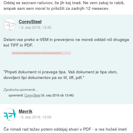
Oddaj se seznam računov, če jih kaj imaš. Ne vem zakaj to rabiš,
ampak sam sem moral to priložiti za zadnjih 12 mesecev.
CoreySteel
::
6. sep 2016, 13:45
Delam vse preko e-VEM in preverjeno ne moreš oddati nič drugega
kot TIFF in PDF.
"Pripeti dokument ni pravega tipa. Vaš dokument je tipa xlsm,
dovoljeni tipi dokumentov pa so tif, tiff, pdf."
Zgodovina sprememb…
spremenil:
CoreySteel
(
6. sep 2016 ob 13:46
)
Mavrik
::
6. sep 2016, 13:59
Če nimaš rad težav potem oddajaj stvari v PDF - a res hočeš imeti