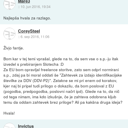
Mare3
::
10. jun 2016, 19:34
Najlepša hvala za razlago.
CoreySteel
::
6. sep 2016, 11:06
Živjo fantje.
Bom kar v tej temi vprašal, glede na to, da sem vse o s.p.-ju itak
izvedel s prebiranjem Slotecha :D
Za EU bom opravljal freelance storitve, zato sem odprl normirani
s.p., zdaj pa bi moral oddati še "Zahtevek za izdajo identifikacijske
številke za DDV (DDV-P2)". Zatakne se mi pri enem od korakov,
kjer naj bi pripel tudi prilogo o dokazilu, da bom posloval z EU
(pogodba, predpogodba, poslovni načrt ipd). Glede na to, da nič
od tega nimam, ima kdo izkušnje, če je zahteva odobrena kljub
temu da oddam zahtevek brez priloge? Ali pa kakšna druga ideja?
Hvala!
Invictus