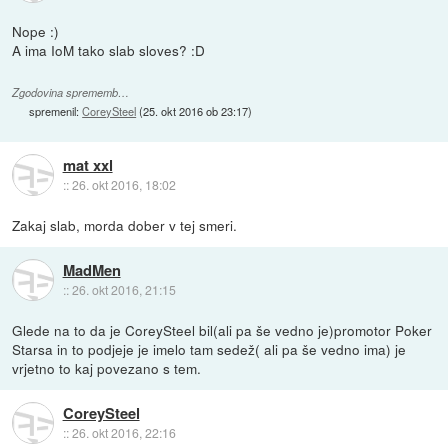
Nope :)
A ima IoM tako slab sloves? :D
Zgodovina sprememb…
spremenil:
CoreySteel
(
25. okt 2016 ob 23:17
)
mat xxl
::
26. okt 2016, 18:02
Zakaj slab, morda dober v tej smeri.
MadMen
::
26. okt 2016, 21:15
Glede na to da je CoreySteel bil(ali pa še vedno je)promotor Poker
Starsa in to podjeje je imelo tam sedež( ali pa še vedno ima) je
vrjetno to kaj povezano s tem.
CoreySteel
::
26. okt 2016, 22:16