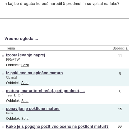
In kaj bo drugače ko boš naredil 5 predmet in se vpisal na faks?
Vredno ogleda ...
Tema
Sporočila
»
Izobraževanje naprej
11
FiReFTW
Oddelek:
Loža
»
Iz poklicne na splošno maturo
8
Cizimizi
Oddelek:
Šola
»
matura, maturitetni tečaj, peti predmet, ...
6
Tear_DR0P
Oddelek:
Šola
»
ponavljanje poklicne mature
15
frenk
Oddelek:
Šola
»
Kako je s pogojno pozitivno oceno na poklicni maturi?
22