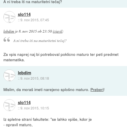
A ni treba iti na maturitetni tečaj?
slo114
::
9. nov 2015, 07:45
lebdim
je
8. nov 2015 ob 23:50
izjavil
:
A ni treba iti na maturitetni tečaj?
Za vpis naprej naj bi potreboval poklicno maturo ter peti predmet
matematika.
lebdim
::
9. nov 2015, 08:18
Mislim, da moraš imeti narejeno splošno maturo.
Preberi
!
slo114
::
9. nov 2015, 10:15
Iz spletne strani fakultete: "se lahko vpiše, kdor je
- opravil maturo,