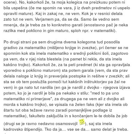
ocene). No, kakorkoli že, ta moja kolegica na preizkusu potem ni
bila uspešna (če me spomin ne vara, ji iz dveh predmetov ni uspelo
opraviti mature). Kaj in zakaj ne, ne vem. Kok je v resnici delala
zato tut ne vem. Verjamem pa, da se da. Samo še vedno sem
mnenja, da je treba za to konkretno garati (enostavno pač je neka
razlika med poklicno in gim maturo, sploh npr. v matematiki).
Po drugi strani pa sem drugima dvema kolegoma tud posodila
gradivo za matematiko (mišljeno knjige in zvezke), pri čemer se ne
spomnim kok sta imela matematiko v srednji poklicni šoli, zagotovo
pa vem, da v njej nista blestela (na pamet bi rekla, da sta imela
kakšno trojko). Kakorkoli že, za ta peti predmet (ki sta ga opravljala
vporedno s poklicno maturom) sta potem garala (vem, da sta prav
delala naloge iz knjig in preverjala postopke in rešitve v zvezkih; ali
sta se ob tem poslužila pomoči tut kakšnih inštruktorjev pa žal ne
vem) in ga nato tut nardila (en ga je nardil z dvojko - njegova izjava
potem, ko jo je nardil je bila pa nekako v stilu: "med to pa uno
matematiko ni primerjave", za drugega pa ne vem ali z dvojko ali
morda s kakšno trojko), se vpisala na želen faks (kjer sta imela ob
štartu tut oba težave ravno zaradi pomanjkljive podlage iz
matematike), fakulteto zaključila in s končanjem le-te dobila že job
(drugi se je ravno nedavno osamosvojil
), saj sta imela
kadrovsko štipendijo. Tko da ja… vse se da… samo delat je treba.