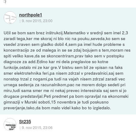
:)
northpole1
::
9. nov 2015, 23:00
Učil se bom sam brez inštrukcij.Matematiko v srednji sem imel 2,3
zaradi tega,ker me skoraj ni blo nic na pouku,seveda,ko sem se
vsedel zraven sem gladko dobil 4,sem pa imel hude probleme s
koncentracijo ze od malega in se se zdaj bojujem s tem,moram res
spiti veliko kave,da se skoncentriram,prav tako sem v postopku
diagnoze za add.Edino kar mi dela preglavice so kotne
funkcije,ostalo mi ze kar gre.V bistvu sem bil ze vpisan na faks
smer elektrotehnika feri,pa nisem zdrzal v predavalnici,saj sem
nonstop trzal z nogami,pa tudi na vajah nisem zdrzal zaradi vec
urnega sedenja za racunalnikom,pac ne morem dolgo sedeti pri
miru,tudi sama smer me ni nekaj prevec interesirala saj sem si jo
drugace predstavljal.Peti predmet pa bom opravljal na ekonomski
gimnaziji v Murski soboti,15 novembra je tudi poskusno
preverjanje,tako,da bom malo videl kako bo to izgledalo.
St235
::
9. nov 2015, 23:06