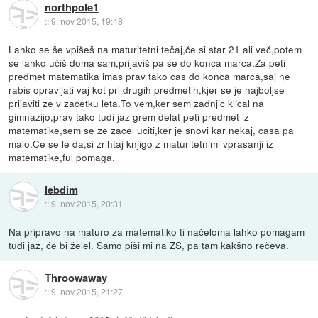
northpole1
::
9. nov 2015, 19:48
Lahko se še vpišeš na maturitetni tečaj,če si star 21 ali več,potem
se lahko učiš doma sam,prijaviš pa se do konca marca.Za peti
predmet matematika imas prav tako cas do konca marca,saj ne
rabis opravljati vaj kot pri drugih predmetih,kjer se je najboljse
prijaviti ze v zacetku leta.To vem,ker sem zadnjic klical na
gimnazijo,prav tako tudi jaz grem delat peti predmet iz
matematike,sem se ze zacel uciti,ker je snovi kar nekaj, casa pa
malo.Ce se le da,si zrihtaj knjigo z maturitetnimi vprasanji iz
matematike,ful pomaga.
lebdim
::
9. nov 2015, 20:31
Na pripravo na maturo za matematiko ti načeloma lahko pomagam
tudi jaz, če bi želel. Samo piši mi na ZS, pa tam kakšno rečeva.
Throowaway
::
9. nov 2015, 21:27