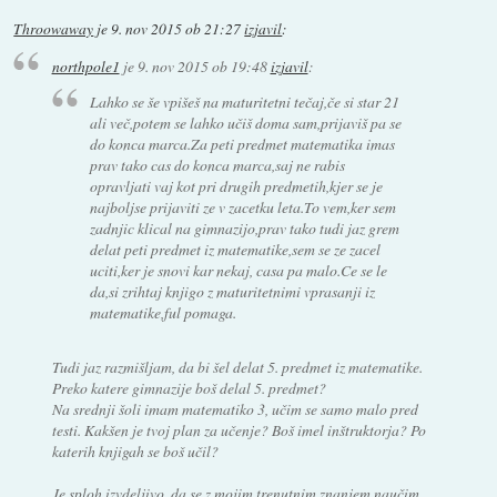
Throowaway
je
9. nov 2015 ob 21:27
izjavil
:
northpole1
je
9. nov 2015 ob 19:48
izjavil
:
Lahko se še vpišeš na maturitetni tečaj,če si star 21
ali več,potem se lahko učiš doma sam,prijaviš pa se
do konca marca.Za peti predmet matematika imas
prav tako cas do konca marca,saj ne rabis
opravljati vaj kot pri drugih predmetih,kjer se je
najboljse prijaviti ze v zacetku leta.To vem,ker sem
zadnjic klical na gimnazijo,prav tako tudi jaz grem
delat peti predmet iz matematike,sem se ze zacel
uciti,ker je snovi kar nekaj, casa pa malo.Ce se le
da,si zrihtaj knjigo z maturitetnimi vprasanji iz
matematike,ful pomaga.
Tudi jaz razmišljam, da bi šel delat 5. predmet iz matematike.
Preko katere gimnazije boš delal 5. predmet?
Na srednji šoli imam matematiko 3, učim se samo malo pred
testi. Kakšen je tvoj plan za učenje? Boš imel inštruktorja? Po
katerih knjigah se boš učil?
Je sploh izvdeljivo, da se z mojim trenutnim znanjem naučim