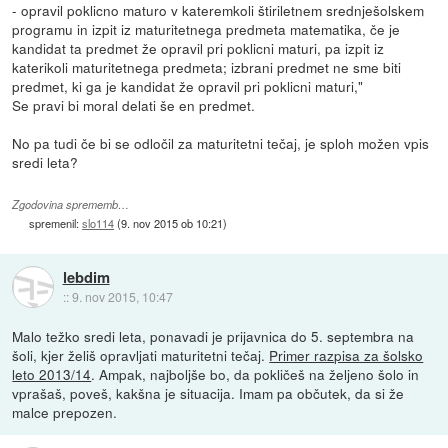
- opravil poklicno maturo v kateremkoli štiriletnem srednješolskem
programu in izpit iz maturitetnega predmeta matematika, če je
kandidat ta predmet že opravil pri poklicni maturi, pa izpit iz
katerikoli maturitetnega predmeta; izbrani predmet ne sme biti
predmet, ki ga je kandidat že opravil pri poklicni maturi,"
Se pravi bi moral delati še en predmet.
No pa tudi če bi se odločil za maturitetni tečaj, je sploh možen vpis
sredi leta?
Zgodovina sprememb…
spremenil:
slo114
(
9. nov 2015 ob 10:21
)
lebdim
::
9. nov 2015, 10:47
Malo težko sredi leta, ponavadi je prijavnica do 5. septembra na
šoli, kjer želiš opravljati maturitetni tečaj.
Primer razpisa za šolsko
leto 2013/14
. Ampak, najboljše bo, da pokličeš na željeno šolo in
vprašaš, poveš, kakšna je situacija. Imam pa občutek, da si že
malce prepozen.