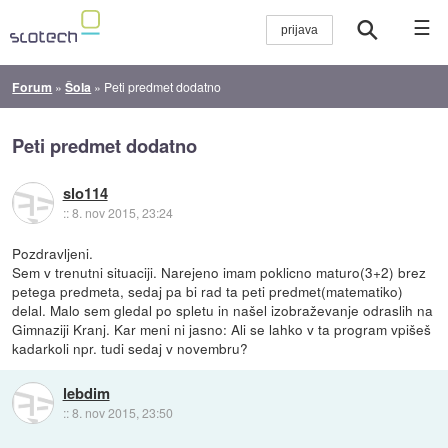
☰
Forum
»
Šola
»
Peti predmet dodatno
Peti predmet dodatno
slo114
::
8. nov 2015, 23:24
Pozdravljeni.
Sem v trenutni situaciji. Narejeno imam poklicno maturo(3+2) brez
petega predmeta, sedaj pa bi rad ta peti predmet(matematiko)
delal. Malo sem gledal po spletu in našel izobraževanje odraslih na
Gimnaziji Kranj. Kar meni ni jasno: Ali se lahko v ta program vpišeš
kadarkoli npr. tudi sedaj v novembru?
lebdim
::
8. nov 2015, 23:50