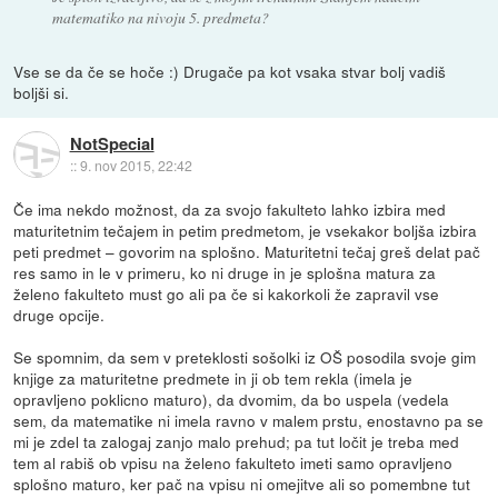
matematiko na nivoju 5. predmeta?
Vse se da če se hoče :) Drugače pa kot vsaka stvar bolj vadiš
boljši si.
NotSpecial
::
9. nov 2015, 22:42
Če ima nekdo možnost, da za svojo fakulteto lahko izbira med
maturitetnim tečajem in petim predmetom, je vsekakor boljša izbira
peti predmet – govorim na splošno. Maturitetni tečaj greš delat pač
res samo in le v primeru, ko ni druge in je splošna matura za
želeno fakulteto must go ali pa če si kakorkoli že zapravil vse
druge opcije.
Se spomnim, da sem v preteklosti sošolki iz OŠ posodila svoje gim
knjige za maturitetne predmete in ji ob tem rekla (imela je
opravljeno poklicno maturo), da dvomim, da bo uspela (vedela
sem, da matematike ni imela ravno v malem prstu, enostavno pa se
mi je zdel ta zalogaj zanjo malo prehud; pa tut ločit je treba med
tem al rabiš ob vpisu na želeno fakulteto imeti samo opravljeno
splošno maturo, ker pač na vpisu ni omejitve ali so pomembne tut