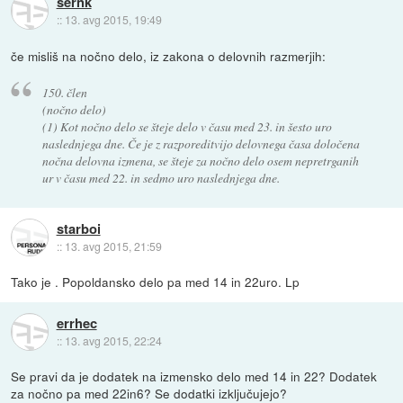
šernk
::
13. avg 2015, 19:49
če misliš na nočno delo, iz zakona o delovnih razmerjih:
150. člen
(nočno delo)
(1) Kot nočno delo se šteje delo v času med 23. in šesto uro
naslednjega dne. Če je z razporeditvijo delovnega časa določena
nočna delovna izmena, se šteje za nočno delo osem nepretrganih
ur v času med 22. in sedmo uro naslednjega dne.
starboi
::
13. avg 2015, 21:59
Tako je . Popoldansko delo pa med 14 in 22uro. Lp
errhec
::
13. avg 2015, 22:24
Se pravi da je dodatek na izmensko delo med 14 in 22? Dodatek
za nočno pa med 22in6? Se dodatki izključujejo?