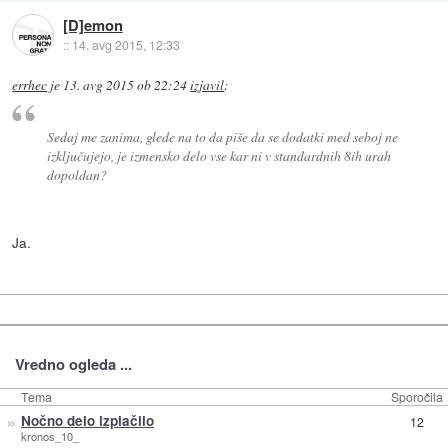
[D]emon
::
14. avg 2015, 12:33
errhec
je
13. avg 2015 ob 22:24
izjavil
:
Sedaj me zanima, glede na to da piše da se dodatki med seboj ne
izključujejo, je izmensko delo vse kar ni v standardnih 8ih urah
dopoldan?
Ja.
Vredno ogleda ...
Tema
Sporočila
»
Nočno delo izplačilo
12
kronos_10_