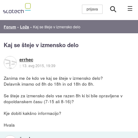
☰
Forum
»
Loža
»
Kaj se šteje v izmensko delo
Kaj se šteje v izmensko delo
errhec
::
13. avg 2015, 19:39
Zanima me če kdo ve kaj se šteje v izmensko delo?
Delavnik imamo od 8h do 18h in od 18h do 8h.
Se šteje za izmensko delo vse razen 8h ki bi bile opravljene v
dopoldanskem času (7-15 ali 8-16)?
Kje dobiti kakšno informacijo?
Hvala