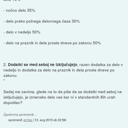
- nočno delo 35%
- delo preko polnega delovnega časa 30%
- delo v nedeljo 50%
- delo na praznik in dela proste dneve po zakonu 50%
2.
, razen dodatka za delo v
Dodatki se med seboj ne izključujejo
nedeljo in dodatka za delo na praznik in dela proste dneve po
zakonu.
"
Sedaj me zanima, glede na to da piše da se dodatki med seboj ne
izključujejo, je izmensko delo vse kar ni v standardnih 8ih urah
dopoldan?
Zgodovina sprememb…
spremenil:
errhec
(
13. avg 2015 ob 22:56
)