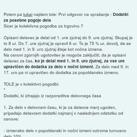
Potem pa
tukaj
najdem tole: Prvi odgovor na vprašanje :
Dodatki
za posebne pogoje dela
Sicer je kolektivna pogodba za trgovino.?
Opisani delavec je delal od 1. ure zjutraj do 9. ure zjutraj. Skupaj je
to 8 ur. Do 7. ure zjutraj je opravil 6 ur. To je 75 % ur, dovolj, da se
delo med 1. in 9. uro zjutraj šteje kot nočna izmena.
Na osnovi zgornjih ugotovitev je mogoče zaključiti, da je opisani
delavec za čas,
ko je delal med 1. in 9. uro zjutraj, za vse ure
Za delo med 9. in
upravičen do dodatka za delo v nočni izmeni.
17. uro pa ni upravičen do dodatka za popoldansko izmeno.
TOLE je v kolektivni pogodbi:
"
Dodatki, ki izhajajo iz razporeditve delovnega časa
1. Za delo v delovnem času, ki je za delavce manj ugoden,
pripadajo delavcem dodatki najmanj v naslednjem odstotku od
osnove:
- izmensko delo v popoldanski in nočni izmeni oziroma turnusno
delo 10%