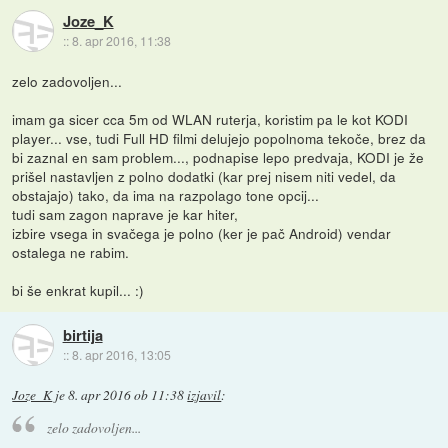
Joze_K
::
8. apr 2016, 11:38
zelo zadovoljen...
imam ga sicer cca 5m od WLAN ruterja, koristim pa le kot KODI
player... vse, tudi Full HD filmi delujejo popolnoma tekoče, brez da
bi zaznal en sam problem..., podnapise lepo predvaja, KODI je že
prišel nastavljen z polno dodatki (kar prej nisem niti vedel, da
obstajajo) tako, da ima na razpolago tone opcij...
tudi sam zagon naprave je kar hiter,
izbire vsega in svačega je polno (ker je pač Android) vendar
ostalega ne rabim.
bi še enkrat kupil... :)
birtija
::
8. apr 2016, 13:05
Joze_K
je
8. apr 2016 ob 11:38
izjavil
:
zelo zadovoljen...