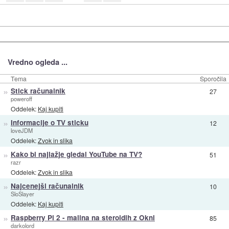
Vredno ogleda ...
Tema
Sporočila
»
Stick računalnik
27
poweroff
Oddelek:
Kaj kupiti
»
Informacije o TV sticku
12
loveJDM
Oddelek:
Zvok in slika
»
Kako bi najlažje gledal YouTube na TV?
51
razr
Oddelek:
Zvok in slika
»
Najcenejši računalnik
10
SloSlayer
Oddelek:
Kaj kupiti
»
Raspberry Pi 2 - malina na steroidih z Okni
85
darkolord