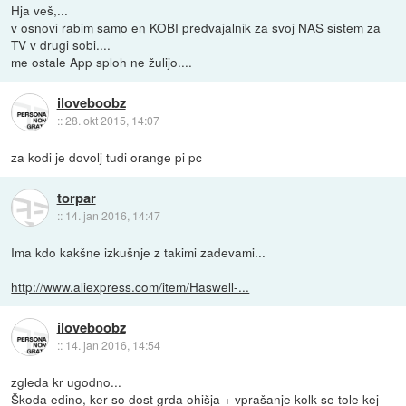
Hja veš,...
v osnovi rabim samo en KOBI predvajalnik za svoj NAS sistem za
TV v drugi sobi....
me ostale App sploh ne žulijo....
iloveboobz
::
28. okt 2015, 14:07
za kodi je dovolj tudi orange pi pc
torpar
::
14. jan 2016, 14:47
Ima kdo kakšne izkušnje z takimi zadevami...
http://www.aliexpress.com/item/Haswell-...
iloveboobz
::
14. jan 2016, 14:54
zgleda kr ugodno...
Škoda edino, ker so dost grda ohišja + vprašanje kolk se tole kej