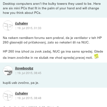
Desktop computers aren't the bulky towers they used to be. Here
are six mini PCs that fit in the palm of your hand and will change
how you think about PCs.
čuhalev
::
19. jul 2015, 01:33
Na nekem nemškem forumu sem prebral, da je ventilator v teh HP
260 glasnejši od pričakovanj, zato so nekateri šli na NUC.
HP 260 ima izhod za zvok zadaj, NUC ga ima samo spredaj. Glede
da imam zvočnike in ne slušak me vhod spredaj precej moti.
iloveboobz
::
19. jul 2015, 08:45
kupiš usb zvočno, pa je.
čuhalev
::
19. jul 2015, 08:48