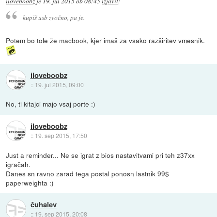
iloveboobz
je
19. jul 2015 ob 08:45
izjavil
:
kupiš usb zvočno, pa je.
Potem bo tole že macbook, kjer imaš za vsako razširitev vmesnik.
iloveboobz
::
19. jul 2015, 09:00
No, ti kitajci majo vsaj porte :)
iloveboobz
::
19. sep 2015, 17:50
Just a reminder... Ne se igrat z bios nastavitvami pri teh z37xx
igračah.
Danes sn ravno zarad tega postal ponosn lastnik 99$
paperweighta :)
čuhalev
::
19. sep 2015, 20:08