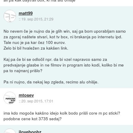
matt99
::
19. sep 2015, 21:29
No nevem če je nujno da je glih win, saj ga bom uporabljam samo
za zgoraj naštete stvari, kot tv box, ni brskanja po internetu ipd.
Tale nuc je pa kar čez 100 eurov.
Zelo bi bil hvaležen za kakšen link.
Kaj pa če bi se odločil npr. da bi vzel napravco samo za
predvajanje glasbe in ne filmov in program isto kodi, koliko bi me
pa to najmanj prišlo?
Pa ni nujno, da nekaj lep zgleda, recimo alu ohišje.
mtosev
::
20. sep 2015, 17:01
ima kdo mogoče kakšno idejo kolk bodo prišli core m pc sticki?
podobne cene kot 3735 sedaj?
iloveboobz