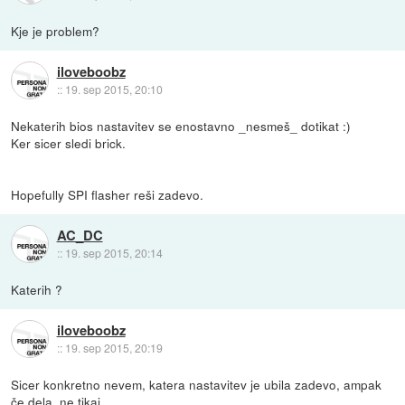
Kje je problem?
iloveboobz
::
19. sep 2015, 20:10
Nekaterih bios nastavitev se enostavno _nesmeš_ dotikat :)
Ker sicer sledi brick.
Hopefully SPI flasher reši zadevo.
AC_DC
::
19. sep 2015, 20:14
Katerih ?
iloveboobz
::
19. sep 2015, 20:19
Sicer konkretno nevem, katera nastavitev je ubila zadevo, ampak
če dela, ne tikaj.