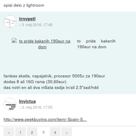
opisi delo z lightroom
trnvpeti
::
3. maj 2016, 17:48
to pride kaksnih
190eur na dom
fanless skatla, napajalnik, procesor 5005u za 190eur
dodas 8 ali 16G rama (30,60eur)
das notri en ali dva mSata ssdja in/ali 2.5"ssd/hdd
Invictus
::
3. maj 2016, 17:55
http://www.geekbuying.com/item/-Spain-S...
3
«
1
2
4
»