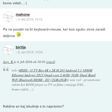
bomo videli... :)
mahone
::
4. feb 2016, 19:12
Pa ne pozabi na bt keyboard+mouse, ker bos zgubu zivce zaradi
daljinca
birtija
::
8. apr 2016, 10:54
Joze_K
je
4. feb 2016 ob 10:01
izjavil
:
tole (
MXIII - G TV Box 4K x 2K H.265 Android 5.1 1000M
Ethernet Amlogic S812 Quad-core 2.4GHz 5GHz Dual-Band
WiFi Bluetooth HDMI - EU (2GB+8GB)
) sem vzel - prvenstveno
rabim kot KODI player za TV za filme z mojega NAS...
bomo videli... :)
Kakšne so kaj izkušnje s to napravico?