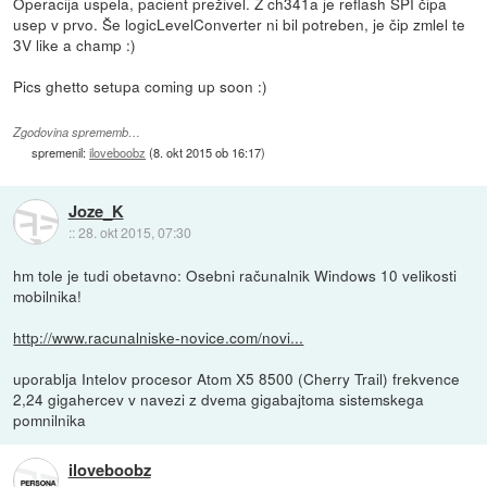
Operacija uspela, pacient preživel. Z ch341a je reflash SPI čipa
usep v prvo. Še logicLevelConverter ni bil potreben, je čip zmlel te
3V like a champ :)
Pics ghetto setupa coming up soon :)
Zgodovina sprememb…
spremenil:
iloveboobz
(
8. okt 2015 ob 16:17
)
Joze_K
::
28. okt 2015, 07:30
hm tole je tudi obetavno: Osebni računalnik Windows 10 velikosti
mobilnika!
http://www.racunalniske-novice.com/novi...
uporablja Intelov procesor Atom X5 8500 (Cherry Trail) frekvence
2,24 gigahercev v navezi z dvema gigabajtoma sistemskega
pomnilnika
iloveboobz