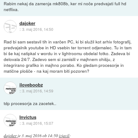
Rabim nekaj da zamenja mk808b, ker mi noče predvajati full hd
netflixa.
dajoker
::
3. maj 2016, 14:50
Rad bi sam sestavil tih in varčen PC, ki bi služil kot arhiv fotografij,
predvajalnik youtube in HD vsebin ter torrent odjemalec. Tu in tam
bi še kaj natipkal v wordu in v lightroomu obdelal fotko. Zadeva bi
delovala 24/7. Zadevo sem si zamislil v majhnem ohišju, z
integrirano grafiko in majhno porabo. Ko gledam procesorje in
matične plošče - na kaj moram biti pozoren?
iloveboobz
::
3. maj 2016, 14:59
tdp procesorja za zacetek..
Invictus
::
3. maj 2016, 15:07
dajoker
je
3. maj 2016 ob 14:50
izjavil
: