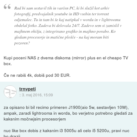
Rad bi sam sestavil tih in varčen PC, ki bi služil kot arhiv
fotografij, predvajalnik youtube in HD vsebin ter torrent
odjemalec. Tu in tam bi še kaj natipkal v wordu in v lightroomu
obdelal fotko. Zadeva bi delovala 24/7. Zadevo sem si zamislil v
majhnem ohišju, z integrirano grafiko in majhno porabo. Ko
gledam procesorje in matične plošče - na kaj moram biti
pozoren?
Kupi poceni NAS z dvema diskoma (mirror) plus en el cheapo TV
box.
Če ne rabiš 4k, dobiš pod 30 EUR.
trnvpeti
::
3. maj 2016, 15:09
za opisano bi bil recimo primeren J1900(aio 5w, sestavljen 10W),
ampak, zaradi lightrooma in worda, bo verjetno potrebno gledati za
kaksnim močnejsim procesorjem
nuc like box dobis z kaksnim i3 5005u ali celo i5 5200u, pravi nuc
bo drazji