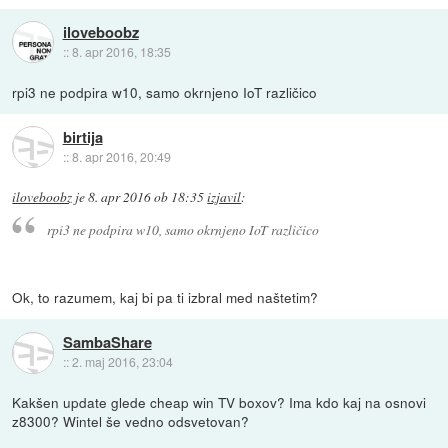
iloveboobz
::
8. apr 2016, 18:35
rpi3 ne podpira w10, samo okrnjeno IoT različico
birtija
::
8. apr 2016, 20:49
iloveboobz
je
8. apr 2016 ob 18:35
izjavil
:
rpi3 ne podpira w10, samo okrnjeno IoT različico
Ok, to razumem, kaj bi pa ti izbral med naštetim?
SambaShare
::
2. maj 2016, 23:04
Kakšen update glede cheap win TV boxov? Ima kdo kaj na osnovi
z8300? Wintel še vedno odsvetovan?