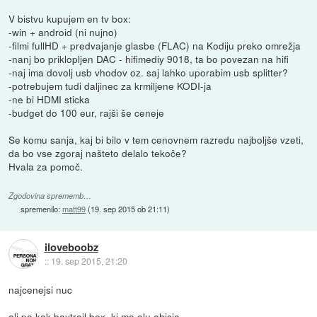
V bistvu kupujem en tv box:
-win + android (ni nujno)
-filmi fullHD + predvajanje glasbe (FLAC) na Kodiju preko omrežja
-nanj bo priklopljen DAC - hifimediy 9018, ta bo povezan na hifi
-naj ima dovolj usb vhodov oz. saj lahko uporabim usb splitter?
-potrebujem tudi daljinec za krmiljene KODI-ja
-ne bi HDMI sticka
-budget do 100 eur, rajši še ceneje
Se komu sanja, kaj bi bilo v tem cenovnem razredu najboljše vzeti,
da bo vse zgoraj našteto delalo tekoče?
Hvala za pomoč.
Zgodovina sprememb…
spremenilo:
matt99
(
19. sep 2015 ob 21:11
)
iloveboobz
::
19. sep 2015, 21:20
najcenejsi nuc
ali pa kak baytrail box, ki ma alu ohisje