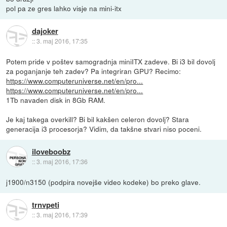
pol pa ze gres lahko visje na mini-itx
dajoker
::
3. maj 2016, 17:35
Potem pride v poštev samogradnja miniITX zadeve. Bi i3 bil dovolj
za poganjanje teh zadev? Pa integriran GPU? Recimo:
https://www.computeruniverse.net/en/pro...
https://www.computeruniverse.net/en/pro...
1Tb navaden disk in 8Gb RAM.
Je kaj takega overkill? Bi bil kakšen celeron dovolj? Stara
generacija i3 procesorja? Vidim, da takšne stvari niso poceni.
iloveboobz
::
3. maj 2016, 17:36
j1900/n3150 (podpira novejše video kodeke) bo preko glave.
trnvpeti
::
3. maj 2016, 17:39