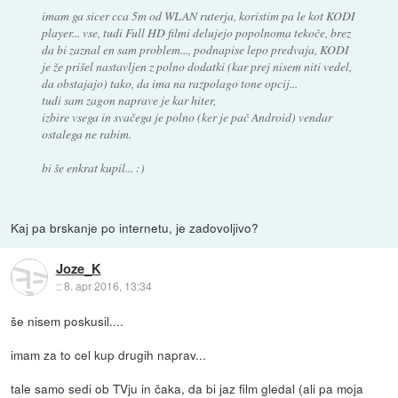
imam ga sicer cca 5m od WLAN ruterja, koristim pa le kot KODI
player... vse, tudi Full HD filmi delujejo popolnoma tekoče, brez
da bi zaznal en sam problem..., podnapise lepo predvaja, KODI
je že prišel nastavljen z polno dodatki (kar prej nisem niti vedel,
da obstajajo) tako, da ima na razpolago tone opcij...
tudi sam zagon naprave je kar hiter,
izbire vsega in svačega je polno (ker je pač Android) vendar
ostalega ne rabim.
bi še enkrat kupil... :)
Kaj pa brskanje po internetu, je zadovoljivo?
Joze_K
::
8. apr 2016, 13:34
še nisem poskusil....
imam za to cel kup drugih naprav...
tale samo sedi ob TVju in čaka, da bi jaz film gledal (ali pa moja