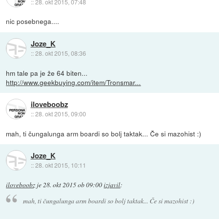
::
28. okt 2015, 07:48
nic posebnega....
Joze_K
::
28. okt 2015, 08:36
hm tale pa je že 64 biten...
http://www.geekbuying.com/item/Tronsmar...
iloveboobz
::
28. okt 2015, 09:00
mah, ti čungalunga arm boardi so bolj taktak... Če si mazohist :)
Joze_K
::
28. okt 2015, 10:11
iloveboobz
je
28. okt 2015 ob 09:00
izjavil
:
mah, ti čungalunga arm boardi so bolj taktak... Če si mazohist :)