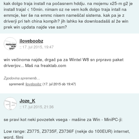
kak dolgo traja install na počasnem hddju. na mojemu x25-m g2 je
install trajal < 10min. nimam oz ne vem kolk dolgo traja intall na
emmcje, ker še na emmc nisem nameščal sistema. kak pa je z
driverji pri teh china kompih? jih lahko ke downloadašš al že win
prek win updata najde vse sam?
iloveboobz
::
17. jul 2015, 19:47
win večinoma najde, drgač pa za Wintel W8 sn prpravo paket
driverjov... Maš na freaktab.com
Zgodovina sprememb…
spremenil:
iloveboobz
(
17. jul 2015 ob 19:47
)
Joze_K
::
17. jul 2015, 21:36
se pravi kot neki povzetek vsega - mašine za Win - MiniPC-ji:
Low range: Z3775, Z3735F, Z3736F (nekje do 100EUR) internet,
word, filmi