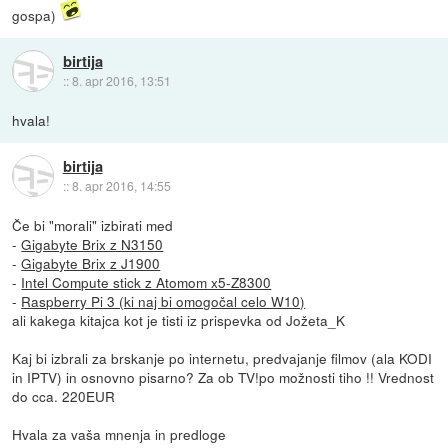
gospa)
birtija
::
8. apr 2016, 13:51
hvala!
birtija
::
8. apr 2016, 14:55
Če bi "morali" izbirati med
-
Gigabyte Brix z N3150
-
Gigabyte Brix z J1900
-
Intel Compute stick z Atomom x5-Z8300
-
Raspberry Pi 3 (ki naj bi omogočal celo W10)
ali kakega kitajca kot je tisti iz prispevka od Jožeta_K
Kaj bi izbrali za brskanje po internetu, predvajanje filmov (ala KODI
in IPTV) in osnovno pisarno? Za ob TV!po možnosti tiho !! Vrednost
do cca. 220EUR
Hvala za vaša mnenja in predloge