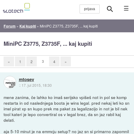
☰
Forum
»
Kaj kupiti
»
MiniPC Z3775, Z3735F, ... kaj kupiti
MiniPC Z3775, Z3735F, ... kaj kupiti
3
«
1
2
4
»
mtosev
::
17. jul 2015, 18:30
mene zanima, če lahko ko imaš serijsko vpišeš not in pol se komp
restarta in od naslednjega boota je wins legal. pred nekaj leti ko sn
imel pirat xp sn kupo prek ms paket za legalizacijo in not je bil nek
tool kateri je lepo convertiral os v legal brez, da sn jaz rabil kaj
delati.
aja 5-10 minut je na emmcju setup? no jaz sn si primarno zapomnil