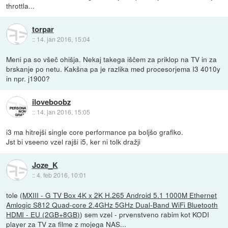
throttla...
torpar
::
14. jan 2016, 15:04
Meni pa so všeč ohišja. Nekaj takega iščem za priklop na TV in za
brskanje po netu. Kakšna pa je razlika med procesorjema I3 4010y
in npr. j1900?
iloveboobz
::
14. jan 2016, 15:05
i3 ma hitrejši single core performance pa boljšo grafiko.
Jst bi vseeno vzel rajši i5, ker ni tolk dražji
Joze_K
::
4. feb 2016, 10:01
tole (
MXIII - G TV Box 4K x 2K H.265 Android 5.1 1000M Ethernet
Amlogic S812 Quad-core 2.4GHz 5GHz Dual-Band WiFi Bluetooth
HDMI - EU (2GB+8GB)
) sem vzel - prvenstveno rabim kot KODI
player za TV za filme z mojega NAS...