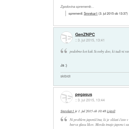
Zgodovina sprememb…
spremenil:
Smrekar1
(
3. jul 2015 ob 13:37
)
GenZNPC
::
3. jul 2015, 13:41
podobno kot kak Scooby doo, ki tudi ni ra
Ja :)
skibidi
pegasus
::
3. jul 2015, 13:44
Smrekar1
je
1. jul 2015 ob 10:48
izjavil
:
Ni problem japonščina, ki je slišati čisto 
barva glasu likov. Morda imajo japonci s