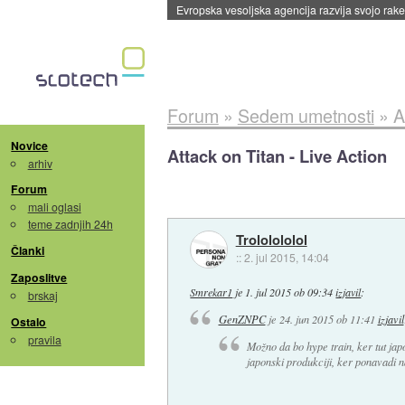
Evropska vesoljska agencija razvija svojo rak
Forum
»
Sedem umetnosti
»
A
Novice
Attack on Titan - Live Action
arhiv
Forum
mali oglasi
teme zadnjih 24h
Trololololol
Članki
::
2. jul 2015, 14:04
Zaposlitve
Smrekar1
je
1. jul 2015 ob 09:34
izjavil
:
brskaj
GenZNPC
je
24. jun 2015 ob 11:41
izjavil
Ostalo
pravila
Možno da bo hype train, ker tut j
japonski produkciji, ker ponavadi n