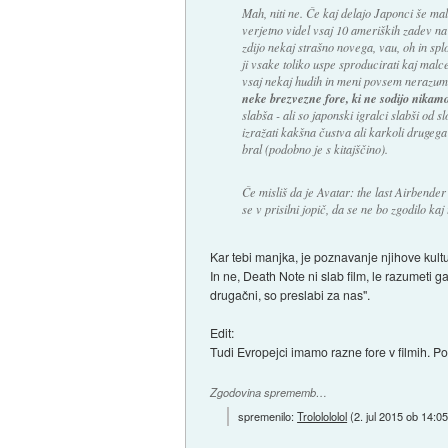
Mah, niti ne. Če kaj delajo Japonci še mal
verjetno videl vsaj 10 ameriških zadev na
zdijo nekaj strašno novega, vau, oh in spl
ji vsake toliko uspe sproducirati kaj malce
vsaj nekaj hudih in meni povsem nerazuml
neke brezvezne fore, ki ne sodijo nikam
slabša - ali so japonski igralci slabši od 
izražati kakšna čustva ali karkoli drugeg
bral (podobno je s kitajščino).
Če misliš da je A
vatar: the last Airbender
se v prisilni jopič, da se ne bo zgodilo kaj
Kar tebi manjka, je poznavanje njihove kulture
In ne, Death Note ni slab film, le razumeti g
drugačni, so preslabi za nas".
Edit:
Tudi Evropejci imamo razne fore v filmih. Pog
Zgodovina sprememb…
spremenilo:
Trololololol
(
2. jul 2015 ob 14:0