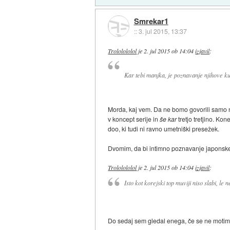
Smrekar1
::
3. jul 2015, 13:37
Trololololol
je
2. jul 2015 ob 14:04
izjavil
:
Kar tebi manjka, je poznavanje njihove kul
Morda, kaj vem. Da ne bomo govorili samo na
v koncept serije in
še kar
tretjo tretjino. K
doo, ki tudi ni ravno umetniški presežek.
Dvomim, da bi intimno poznavanje japonske 
Trololololol
je
2. jul 2015 ob 14:04
izjavil
:
Isto kot korejski top muviji niso slabi, le
Do sedaj sem gledal enega, če se ne motim j