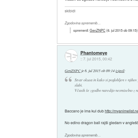
skibidi
Zgodovina sprememb…
spremenil:
GenZNPC
(
6. jul 2015 ob 09:15
)
Phantomeye
::
7. jul 2015, 00:42
GenZNPC
je
6. jul 2015 ob 09:14
izjavil
:
Stvar okusa in kako si poglobljen v njihov 
slabi.
Včasih še zgodbo naredijo nesmiselno z n
Baccano je ima kul dub
http://myanimelist.
No edino dragon ball rajši gledam v anglešči
Zgodovina sprememb…