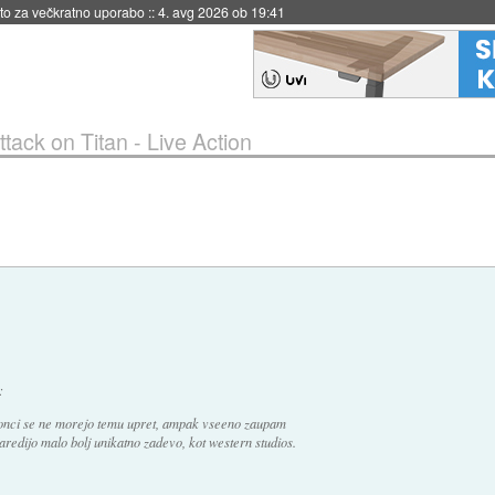
eto za večkratno uporabo
::
4. avg 2026 ob 19:41
ttack on Titan - Live Action
:
aponci se ne morejo temu upret, ampak vseeno zaupam
aredijo malo bolj unikatno zadevo, kot western studios.