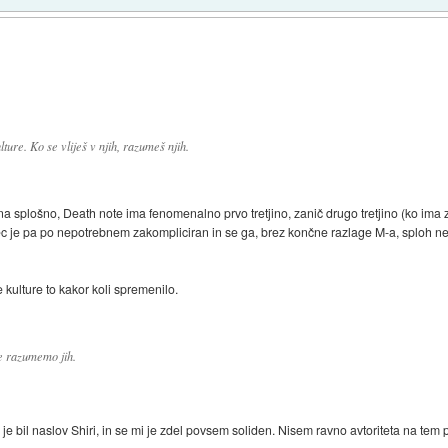
ture. Ko se vliješ v njih, razumeš njih.
 splošno, Death note ima fenomenalno prvo tretjino, zanič drugo tretjino (ko ima zv
onec je pa po nepotrebnem zakompliciran in se ga, brez končne razlage M-a, sploh 
kulture to kakor koli spremenilo.
 ne razumemo jih.
e bil naslov Shiri, in se mi je zdel povsem soliden. Nisem ravno avtoriteta na tem