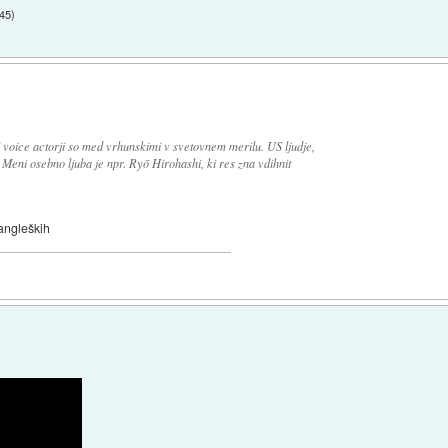
:45
)
 voice actorji so med vrhunskimi v svetovnem merilu. US ljudje,
 Meni osebno ljuba je npr. Ryō Hirohashi, ki res zna vdihnit
 angleških