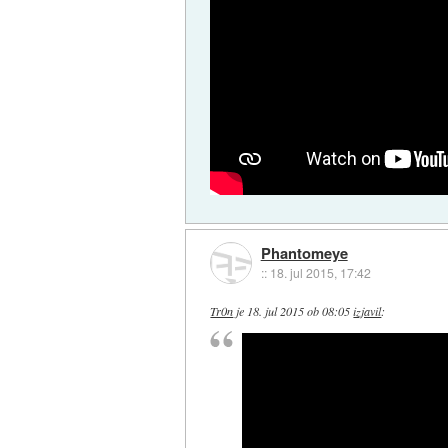
Phantomeye
::
18. jul 2015, 17:42
Tr0n
je
18. jul 2015 ob 08:05
izjavil
: