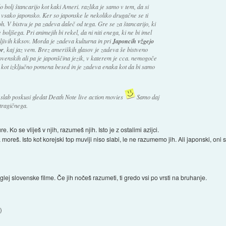
o bolj štancarijo kot kaki Ameri. razlika je samo v tem, da si
 vsako japonsko. Ker so japonske le nekoliko drugačne se ti
oh. V bistvu je pa zadeva daleč od tega. Gre se za štancarijo, ki
 boljšega. Pri animejih bi rekel, da ni niti enega, ki ne bi imel
jivih kiksov. Morda je zadeva kulturna in pri
Japoncih vžgejo
or
, kaj jaz vem. Brez ameriških glasov je zadeva še bistveno
slovenskih ali pa je japonščina jezik, v katerem je cca. nemogoče
a kot izključno pomena besed in je zadeva enaka kot da bi samo
slab poskusi gledat
Death Note live action movies
Samo daj
 tragičnega.
. Ko se vliješ v njih, razumeš njih. Isto je z ostalimi azijci.
a moreš. Isto kot korejski top muviji niso slabi, le ne razumemo jih. Ali japonski, oni
lej slovenske filme. Če jih nočeš razumeti, ti gredo vsi po vrsti na bruhanje.
5
)