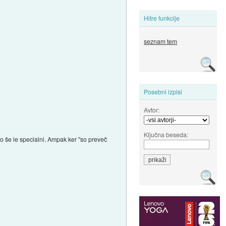
Hitre funkcije
seznam tem
Posebni izpisi
Avtor:
Ključna beseda:
 so še le specialni. Ampak ker "so preveč