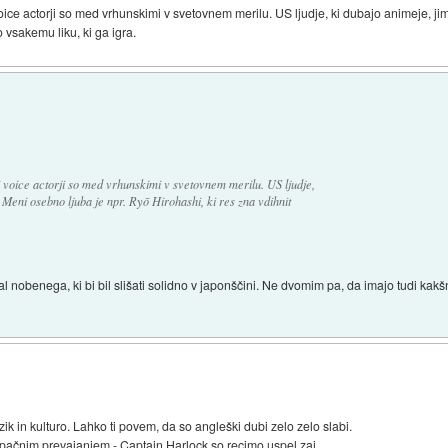
oice actorji so med vrhunskimi v svetovnem merilu. US ljudje, ki dubajo animeje, j
o vsakemu liku, ki ga igra.
 voice actorji so med vrhunskimi v svetovnem merilu. US ljudje,
 Meni osebno ljuba je npr. Ryō Hirohashi, ki res zna vdihnit
l nobenega, ki bi bil slišati solidno v japonščini. Ne dvomim pa, da imajo tudi kak
zik in kulturo. Lahko ti povem, da so angleški dubi zelo zelo slabi.
pačnim prevajanjem - Captain Harlock so recimo uspel zaj.