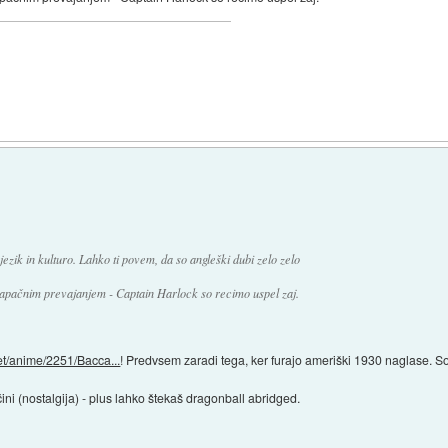
jezik in kulturo. Lahko ti povem, da so angleški dubi zelo zelo
apačnim prevajanjem - Captain Harlock so recimo uspel zaj.
net/anime/2251/Bacca...
! Predvsem zaradi tega, ker furajo ameriški 1930 naglase. So 
ni (nostalgija) - plus lahko štekaš dragonball abridged.