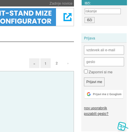
Išči:
Zadnje novice
Prijava
2
»
«
1
Zapomni si me
nov uporabnik
pozabili geslo?