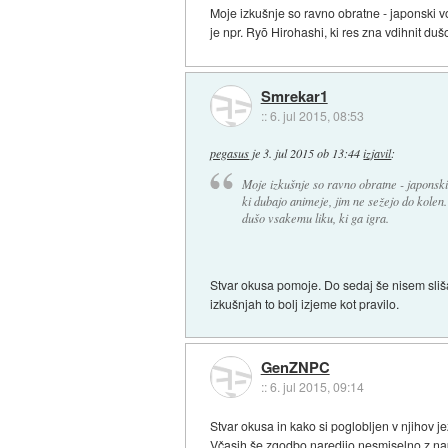
Moje izkušnje so ravno obratne - japonski v
je npr. Ryō Hirohashi, ki res zna vdihnit duš
Smrekar1
::
6. jul 2015, 08:53
pegasus
je
3. jul 2015 ob 13:44
izjavil
:
Moje izkušnje so ravno obratne - japonski
ki dubajo animeje, jim ne sežejo do kolen.
dušo vsakemu liku, ki ga igra.
Stvar okusa pomoje. Do sedaj še nisem sliša
izkušnjah to bolj izjeme kot pravilo.
GenZNPC
::
6. jul 2015, 09:14
Stvar okusa in kako si poglobljen v njihov je
Včasih še zgodbo naredijo nesmiselno z na