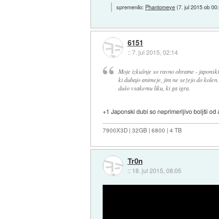
spremenilo:
Phantomeye
(
7. jul 2015 ob 00
6151
::
7. jul 2015, 02:14
Moje izkušnje so ravno obratne - japonski
ki dubajo animeje, jim ne sežejo do kolen.
dušo vsakemu liku, ki ga igra.
+1 Japonski dubi so neprimerljivo boljši od
7900X3D | 32GB | 6800 | 4 TB
Tr0n
::
18. jul 2015, 08:05