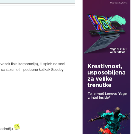
ezek tista korporacija), ki sploh ne sodi
ne da razumeti - podobno kot kak Scooby
 področju