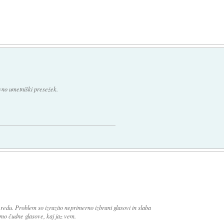
vno umetniški presežek.
v redu. Problem so izrazito neprimerno izbrani glasovi in slaba
amo čudne glasove, kaj jaz vem.