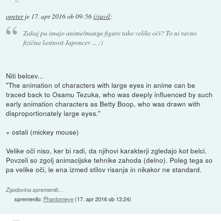
opeter
je
17. apr 2016 ob 09:56
izjavil
:
Zakaj pa imajo anime/manga figure tako velike oči? To ni ravno
fizična lastnost Japoncev ... ;)
Niti belcev...
"The animation of characters with large eyes in anime can be
traced back to Osamu Tezuka, who was deeply influenced by such
early animation characters as Betty Boop, who was drawn with
disproportionately large eyes."
+ ostali (mickey mouse)
Velike oči niso, ker bi radi, da njihovi karakterji zgledajo kot belci.
Povzeli so zgolj animacijske tehnike zahoda (delno). Poleg tega so
pa velike oči, le ena izmed stilov risanja in nikakor ne standard.
Zgodovina sprememb…
spremenilo:
Phantomeye
(
17. apr 2016 ob 13:24
)