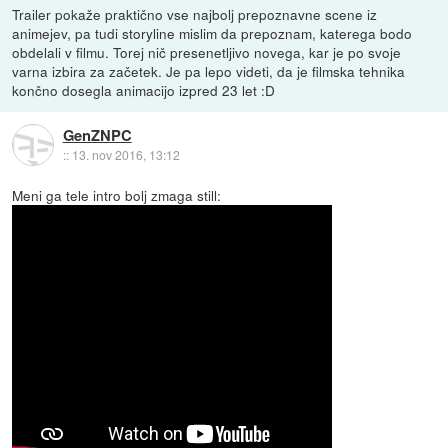
Trailer pokaže praktično vse najbolj prepoznavne scene iz
animejev, pa tudi storyline mislim da prepoznam, katerega bodo
obdelali v filmu. Torej nič presenetljivo novega, kar je po svoje
varna izbira za začetek. Je pa lepo videti, da je filmska tehnika
končno dosegla animacijo izpred 23 let :D
GenZNPC
::
13. nov 2016, 13:12
Meni ga tele intro bolj zmaga still: