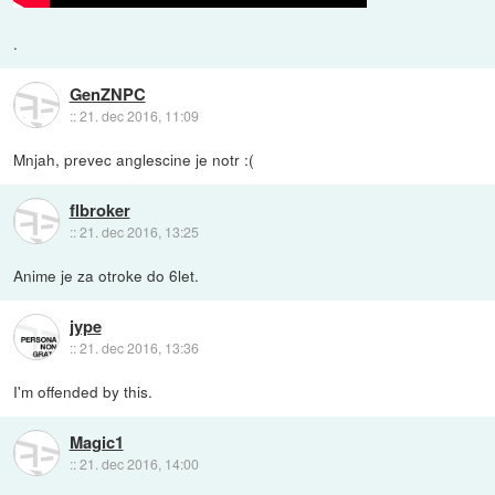
.
GenZNPC
::
21. dec 2016, 11:09
Mnjah, prevec anglescine je notr :(
flbroker
::
21. dec 2016, 13:25
Anime je za otroke do 6let.
jype
::
21. dec 2016, 13:36
I'm offended by this.
Magic1
::
21. dec 2016, 14:00