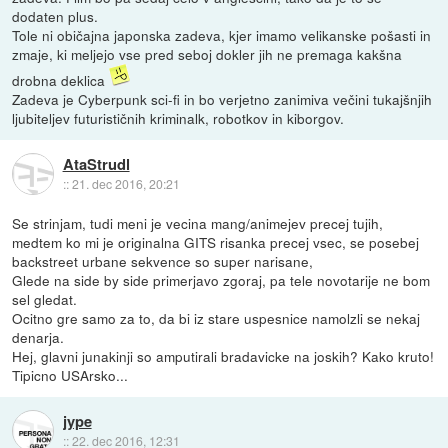
dodaten plus.
Tole ni običajna japonska zadeva, kjer imamo velikanske pošasti in
zmaje, ki meljejo vse pred seboj dokler jih ne premaga kakšna
drobna deklica
Zadeva je Cyberpunk sci-fi in bo verjetno zanimiva večini tukajšnjih
ljubiteljev futurističnih kriminalk, robotkov in kiborgov.
AtaStrudl
::
21. dec 2016, 20:21
Se strinjam, tudi meni je vecina mang/animejev precej tujih,
medtem ko mi je originalna GITS risanka precej vsec, se posebej
backstreet urbane sekvence so super narisane,
Glede na side by side primerjavo zgoraj, pa tele novotarije ne bom
sel gledat.
Ocitno gre samo za to, da bi iz stare uspesnice namolzli se nekaj
denarja.
Hej, glavni junakinji so amputirali bradavicke na joskih? Kako kruto!
Tipicno USArsko...
jype
::
22. dec 2016, 12:31