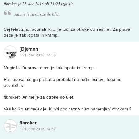
flbroker
je
21. dec 2016 ob 13:25
izjavil
:
Anime je za otroke do 6let.
Sej televizija, računalniki,... je tudi za otroke do šest let. Za prave
dece je itak lopata in kramp.
[D]emon
::
21. dec 2016, 14:54
Magic1> Za prave dece je itak lopata in kramp.
Pa nasekat se ga pa babo prebutat na redni osnovi, tega ne
pozabt! /s
flbroker> Anime je za otroke do 6let.
Ves koliko animejev je, ki niti pod razno niso namenjeni otrokom ?
flbroker
::
21. dec 2016, 14:57