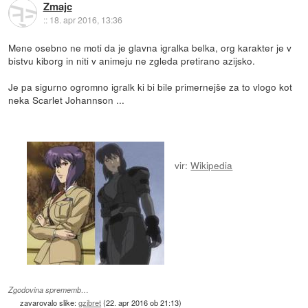
Zmajc
::
18. apr 2016, 13:36
Mene osebno ne moti da je glavna igralka belka, org karakter je v
bistvu kiborg in niti v animeju ne zgleda pretirano azijsko.
Je pa sigurno ogromno igralk ki bi bile primernejše za to vlogo kot
neka Scarlet Johannson ...
vir:
Wikipedia
Zgodovina sprememb…
zavarovalo slike:
gzibret
(
22. apr 2016 ob 21:13
)