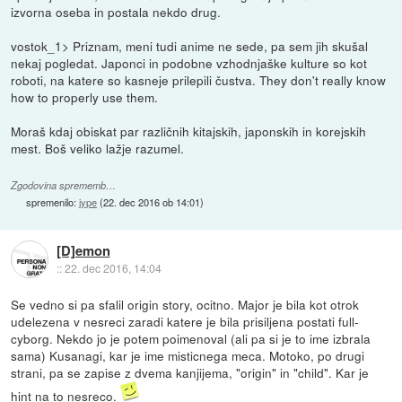
izvorna oseba in postala nekdo drug.
vostok_1> Priznam, meni tudi anime ne sede, pa sem jih skušal
nekaj pogledat. Japonci in podobne vzhodnjaške kulture so kot
roboti, na katere so kasneje prilepili čustva. They don't really know
how to properly use them.
Moraš kdaj obiskat par različnih kitajskih, japonskih in korejskih
mest. Boš veliko lažje razumel.
Zgodovina sprememb…
spremenilo:
jype
(
22. dec 2016 ob 14:01
)
[D]emon
::
22. dec 2016, 14:04
Se vedno si pa sfalil origin story, ocitno. Major je bila kot otrok
udelezena v nesreci zaradi katere je bila prisiljena postati full-
cyborg. Nekdo jo je potem poimenoval (ali pa si je to ime izbrala
sama) Kusanagi, kar je ime misticnega meca. Motoko, po drugi
strani, pa se zapise z dvema kanjijema, "origin" in "child". Kar je
hint na to nesreco.