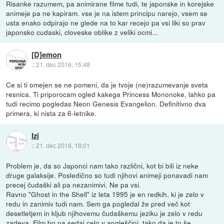
Risanke razumem, pa animirane filme tudi, te japonske in korejske
animeje pa ne kapiram. vse je na istem principu narejo, vsem se
usta enako odpirajo ne glede na to kar recejo pa vsi liki so prav
japonsko cudaski, cloveske oblike z veliki ocmi...
[D]emon
::
21. dec 2016, 15:48
Ce si ti omejen se ne pomeni, da je tvoje (ne)razumevanje sveta
resnica. Ti priporocam ogled kakega Princess Mononoke, lahko pa
tudi recimo pogledas Neon Genesis Evangelion. Definitivno dva
primera, ki nista za 6-letnike.
Izi
::
21. dec 2016, 18:01
Problem je, da so Japonci nam tako različni, kot bi bili iz neke
druge galaksije. Posledično so tudi njihovi animeji ponavadi nam
precej čudaški ali pa nezanimivi. Ne pa vsi.
Ravno "Ghost in the Shell" iz leta 1995 je en redkih, ki je zelo v
redu in zanimiv tudi nam. Sem ga pogledal že pred več kot
desetletjem in kljub njihovemu čudaškemu jeziku je zelo v redu
zadeva. Film bo pa sedaj celo v angleščini, tako da je to še