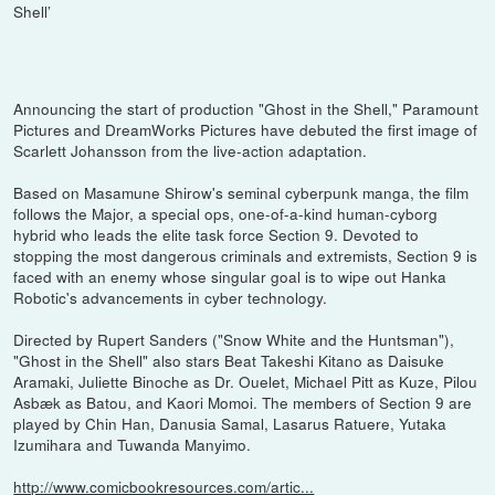
Shell’
Announcing the start of production "Ghost in the Shell," Paramount
Pictures and DreamWorks Pictures have debuted the first image of
Scarlett Johansson from the live-action adaptation.
Based on Masamune Shirow's seminal cyberpunk manga, the film
follows the Major, a special ops, one-of-a-kind human-cyborg
hybrid who leads the elite task force Section 9. Devoted to
stopping the most dangerous criminals and extremists, Section 9 is
faced with an enemy whose singular goal is to wipe out Hanka
Robotic's advancements in cyber technology.
Directed by Rupert Sanders ("Snow White and the Huntsman"),
"Ghost in the Shell" also stars Beat Takeshi Kitano as Daisuke
Aramaki, Juliette Binoche as Dr. Ouelet, Michael Pitt as Kuze, Pilou
Asbæk as Batou, and Kaori Momoi. The members of Section 9 are
played by Chin Han, Danusia Samal, Lasarus Ratuere, Yutaka
Izumihara and Tuwanda Manyimo.
http://www.comicbookresources.com/artic...