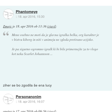
Phantomeye
::
18. apr 2016, 15:30
Zmajc
je
18. apr 2016 ob 13:36
izjavil
:
Mene osebno ne moti da je glavna igralka belka, org karakter je
v bistvu kiborg in niti v animeju ne zgleda pretirano azijsko.
Je pa sigurno ogromno igralk ki bi bile primernejše za to vlogo
kot neka Scarlet Johannson ...
ziher se bo zgodila še ena lucy
Personanonim
::
18. apr 2016, 16:07
opeter
je
17. apr 2016 ob 09:56
izjavil
: