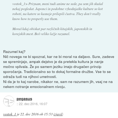
vostok_1> Priznam, meni tudi anime ne sede, pa sem jih skušal
nekaj pogledat. Japonci in podobne vzhodnjaške kulture so kot
roboti, na katere so kasneje prilepili čustva. They don't really
know how to properly use them.
Moraš kdaj obiskat par različnih kitajskih, japonskih in
korejskih mest. Boš veliko lažje razumel.
Razumel kaj?
Nič novega ne bi spoznal, kar ne bi moral na daljavo. Sure, zadeve
se spreminjajo, ampak dejstvo je da pretekla kultura je nanje
močno vplivala. Že po samem jeziku imajo drugačen princip
sporočanja. Tradicionalno so to dokaj formalne družbe. Vse to se
odraža tudi na njihovi umetnosti.
Ni da je to kaj narobe, nikakor ne, sam ne razumem jih, vsaj ne na
nekem notranje emocionalnem nivoju.
pegasus
::
22. dec 2016, 16:07
vostok_1
je
22. dec 2016 ob 15:53
izjavil
: