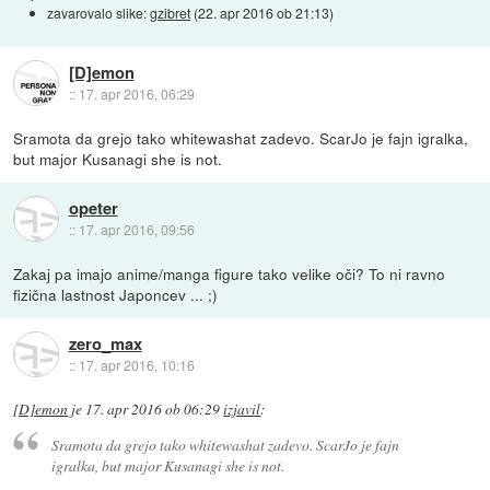
zavarovalo slike:
gzibret
(
22. apr 2016 ob 21:13
)
[D]emon
::
17. apr 2016, 06:29
Sramota da grejo tako whitewashat zadevo. ScarJo je fajn igralka,
but major Kusanagi she is not.
opeter
::
17. apr 2016, 09:56
Zakaj pa imajo anime/manga figure tako velike oči? To ni ravno
fizična lastnost Japoncev ... ;)
zero_max
::
17. apr 2016, 10:16
[D]emon
je
17. apr 2016 ob 06:29
izjavil
:
Sramota da grejo tako whitewashat zadevo. ScarJo je fajn
igralka, but major Kusanagi she is not.