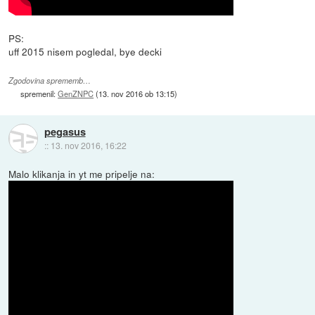
PS:
uff 2015 nisem pogledal, bye decki
Zgodovina sprememb…
spremenil:
GenZNPC
(
13. nov 2016 ob 13:15
)
pegasus
::
13. nov 2016, 16:22
Malo klikanja in yt me pripelje na: