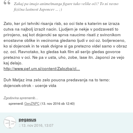
Zakaj pa imajo anime/manga figure tako velike oči? To ni ravno
fizična lastnost Japoncev ... ;)
Zato, ker pri tehniki risanja risb, so oci tiste s katerim se izraza
cutva na najbolj izrazit nacin. Ljudjem je nekje v podzavesti to
prirojeno, saj kot dojencki se sprva naucimo risati z svincnikom
enostavne oblike in vecinoma gledamo ljudi v oci oz. boljereceno,
ko si dojencek in te vsak dvigne si ga pretezno videl samo v obraz
oz. oci. Ravnotako, ko gledas kak film ali serijo gledas govorce
pretezno v oci. Ne pa v usta, uho, zobe, lase itn. Japonci ze vejo
kaj delajo.
http://www.pef.um.si/content/Zalozba/cl...
Duh Matjaz ima zelo zelo poucna predavanja na to temo:
dojencek-otrok - ucenje vida
Zgodovina sprememb…
spremenil:
GenZNPC
(
13. nov 2016 ob 12:40
)
pegasus
::
13. nov 2016, 13:07