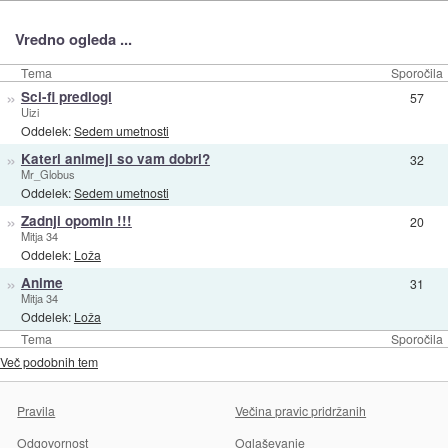
Vredno ogleda ...
Tema
Sporočila
»
Sci-fi predlogi
57
Uizi
Oddelek:
Sedem umetnosti
»
Kateri animeji so vam dobri?
32
Mr_Globus
Oddelek:
Sedem umetnosti
»
Zadnji opomin !!!
20
Mitja 34
Oddelek:
Loža
»
Anime
31
Mitja 34
Oddelek:
Loža
Tema
Sporočila
Več podobnih tem
Pravila
Večina pravic pridržanih
Odgovornost
Oglaševanje