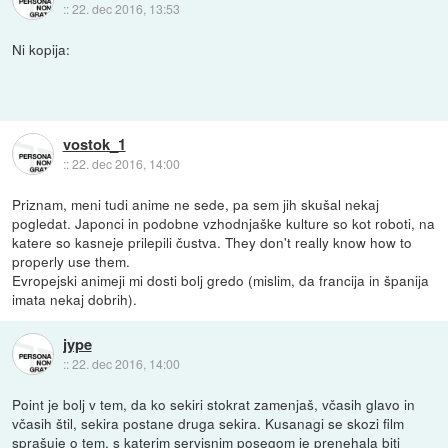
::
22. dec 2016, 13:53
Ni kopija:
vostok_1
::
22. dec 2016, 14:00
Priznam, meni tudi anime ne sede, pa sem jih skušal nekaj
pogledat. Japonci in podobne vzhodnjaške kulture so kot roboti, na
katere so kasneje prilepili čustva. They don't really know how to
properly use them.
Evropejski animeji mi dosti bolj gredo (mislim, da francija in španija
imata nekaj dobrih).
jype
::
22. dec 2016, 14:00
Point je bolj v tem, da ko sekiri stokrat zamenjaš, včasih glavo in
včasih štil, sekira postane druga sekira. Kusanagi se skozi film
sprašuje o tem, s katerim servisnim posegom je prenehala biti