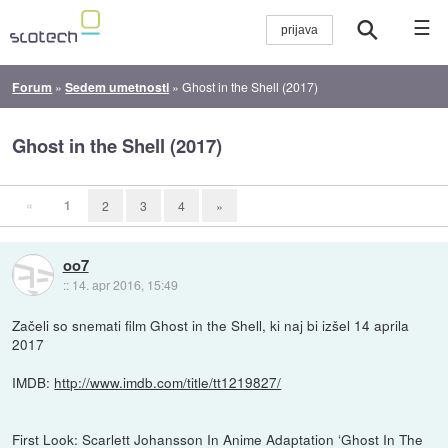
☰
Forum
»
Sedem umetnosti
»
Ghost in the Shell (2017)
Ghost in the Shell (2017)
«
1
2
3
4
»
oo7
::
14. apr 2016, 15:49
Začeli so snemati film Ghost in the Shell, ki naj bi izšel 14 aprila
2017
IMDB:
http://www.imdb.com/title/tt1219827/
First Look: Scarlett Johansson In Anime Adaptation ‘Ghost In The