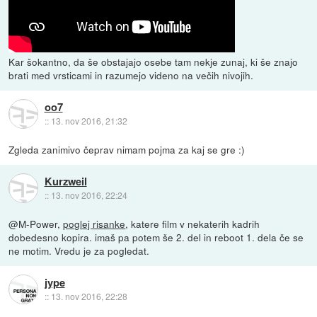
Kar šokantno, da še obstajajo osebe tam nekje zunaj, ki še znajo
brati med vrsticami in razumejo videno na večih nivojih.
oo7
::
13. nov 2016, 21:32
Zgleda zanimivo čeprav nimam pojma za kaj se gre :)
Kurzweil
::
13. nov 2016, 22:24
@M-Power,
poglej risanke
, katere film v nekaterih kadrih
dobedesno kopira. imaš pa potem še 2. del in reboot 1. dela če se
ne motim. Vredu je za pogledat.
jype
::
13. nov 2016, 22:28