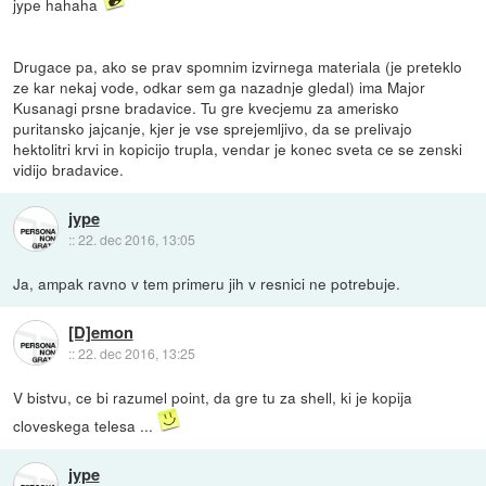
jype hahaha
Drugace pa, ako se prav spomnim izvirnega materiala (je preteklo
ze kar nekaj vode, odkar sem ga nazadnje gledal) ima Major
Kusanagi prsne bradavice. Tu gre kvecjemu za amerisko
puritansko jajcanje, kjer je vse sprejemljivo, da se prelivajo
hektolitri krvi in kopicijo trupla, vendar je konec sveta ce se zenski
vidijo bradavice.
jype
::
22. dec 2016, 13:05
Ja, ampak ravno v tem primeru jih v resnici ne potrebuje.
[D]emon
::
22. dec 2016, 13:25
V bistvu, ce bi razumel point, da gre tu za shell, ki je kopija
cloveskega telesa ...
jype