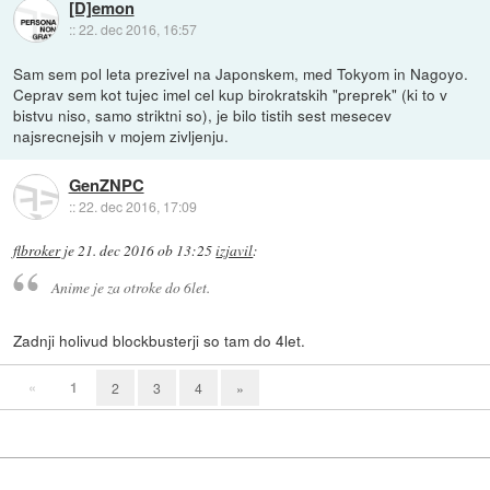
[D]emon
::
22. dec 2016, 16:57
Sam sem pol leta prezivel na Japonskem, med Tokyom in Nagoyo.
Ceprav sem kot tujec imel cel kup birokratskih "preprek" (ki to v
bistvu niso, samo striktni so), je bilo tistih sest mesecev
najsrecnejsih v mojem zivljenju.
GenZNPC
::
22. dec 2016, 17:09
flbroker
je
21. dec 2016 ob 13:25
izjavil
:
Anime je za otroke do 6let.
Zadnji holivud blockbusterji so tam do 4let.
«
1
2
3
4
»