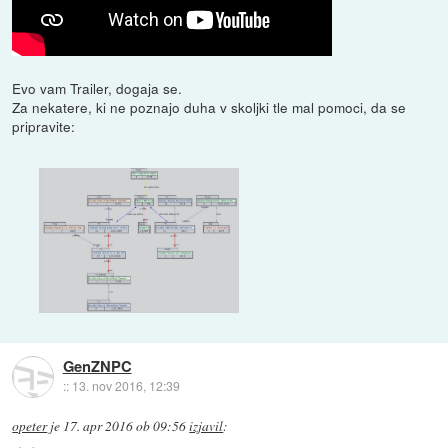
Evo vam Trailer, dogaja se.
Za nekatere, ki ne poznajo duha v skoljki tle mal pomoci, da se
pripravite:
GenZNPC
::
13. nov 2016, 12:39
opeter
je
17. apr 2016 ob 09:56
izjavil
: