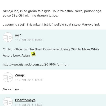
Nimajo idej in se gredo taih igric. To je žalostno. Nekaj podobnega
so se šli z Girl with the dragon tattoo.
Japonci s svojimi risankami (stripi) peljejo scat razne Marvele ipd.
oo7
::
17. apr 2016, 10:48
Oh No, Ghost In The Shell Considered Using CGI To Make White
Actors Look Asian
http://www.gizmodo.com.au/2016/04/oh-no...
Zmajc
::
17. apr 2016, 12:36
Ne vem no ...
Phantomeye
::
17. apr 2016, 13:22