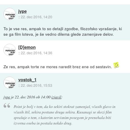
jype
::
22. dec 2016, 14:20
To je vse res, ampak to so detajli zgodbe, filozofsko vprašanje, ki
se ga film loteva, je še vedno dilema glede zamenjave delov.
[D]emon
::
22. dec 2016, 14:36
Ze res, ampak torte ne mores naredit brez ene od sestavin.
vostok_1
::
22. dec 2016, 15:53
jype
je
22. dec 2016 ob 14:00
izjavil
:
Point je bolj v tem, da ko sekiri stokrat zamenjaš, včasih glavo in
včasih štil, sekira postane druga sekira. Kusanagi se skozi film
sprašuje o tem, s katerim servisnim posegom je prenehala biti
izvorna oseba in postala nekdo drug.