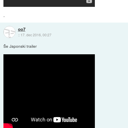
-
oo7
::
17. dec 2016, 00:27
Še Japonski trailer