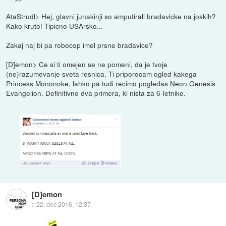
AtaStrudl> Hej, glavni junakinji so amputirali bradavicke na joskih?
Kako kruto! Tipicno USArsko...
Zakaj naj bi pa robocop imel prsne bradavice?
[D]emon> Ce si ti omejen se ne pomeni, da je tvoje
(ne)razumevanje sveta resnica. Ti priporocam ogled kakega
Princess Mononoke, lahko pa tudi recimo pogledas Neon Genesis
Evangelion. Definitivno dva primera, ki nista za 6-letnike.
[D]emon
::
22. dec 2016, 12:37