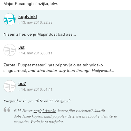
Major Kusanagi ni azijka, btw.
kuglvinkl
::
13. nov 2016, 22:33
NIsem ziher, če je Major dost bad ass...
Jst
::
14. nov 2016, 00:11
Zarota! Puppet masterji nas pripravljajo na tehnološko
singularnost,
and what better way then through Hollywood...
oo7
::
14. nov 2016, 01:41
Kurzweil
je
13. nov 2016 ob 22:24
izjavil
:
@M-Power,
poglej risanke
, katere film v nekaterih kadrih
dobedesno kopira. imaš pa potem še 2. del in reboot 1. dela če se
ne motim. Vredu je za pogledat.