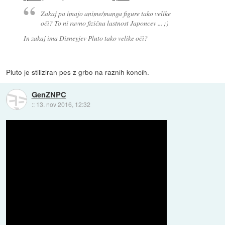
Zakaj pa imajo anime/manga figure tako velike
oči? To ni ravno fizična lastnost Japoncev ... ;)
In zakaj ima Disneyjev Pluto tako velike oči?
Pluto je stiliziran pes z grbo na raznih koncih.
GenZNPC
::
13. nov 2016, 12:32