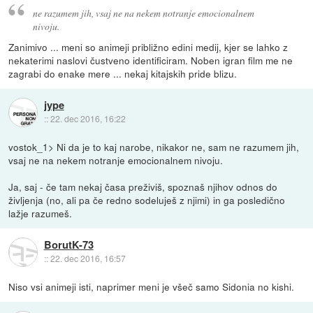
ne razumem jih, vsaj ne na nekem notranje emocionalnem
nivoju.
Zanimivo ... meni so animeji približno edini medij, kjer se lahko z
nekaterimi naslovi čustveno identificiram. Noben igran film me ne
zagrabi do enake mere ... nekaj kitajskih pride blizu.
jype
::
22. dec 2016, 16:22
vostok_1> Ni da je to kaj narobe, nikakor ne, sam ne razumem jih,
vsaj ne na nekem notranje emocionalnem nivoju.
Ja, saj - če tam nekaj časa preživiš, spoznaš njihov odnos do
življenja (no, ali pa če redno sodeluješ z njimi) in ga posledično
lažje razumeš.
BorutK-73
::
22. dec 2016, 16:57
Niso vsi animeji isti, naprimer meni je všeč samo Sidonia no kishi.