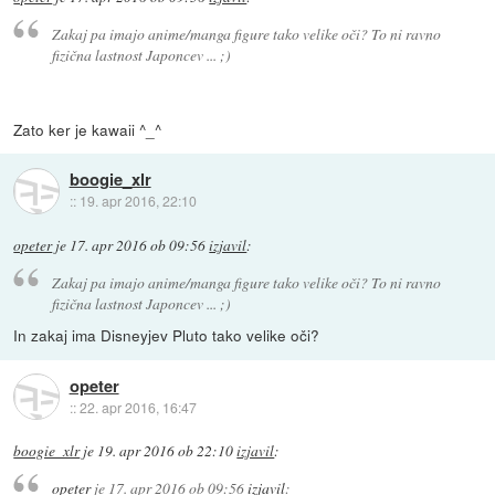
Zakaj pa imajo anime/manga figure tako velike oči? To ni ravno
fizična lastnost Japoncev ... ;)
Zato ker je kawaii ^_^
boogie_xlr
::
19. apr 2016, 22:10
opeter
je
17. apr 2016 ob 09:56
izjavil
:
Zakaj pa imajo anime/manga figure tako velike oči? To ni ravno
fizična lastnost Japoncev ... ;)
In zakaj ima Disneyjev Pluto tako velike oči?
opeter
::
22. apr 2016, 16:47
boogie_xlr
je
19. apr 2016 ob 22:10
izjavil
:
opeter
je
17. apr 2016 ob 09:56
izjavil
: