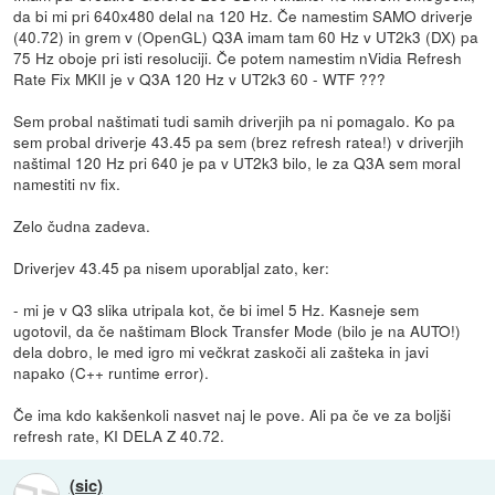
da bi mi pri 640x480 delal na 120 Hz. Če namestim SAMO driverje
(40.72) in grem v (OpenGL) Q3A imam tam 60 Hz v UT2k3 (DX) pa
75 Hz oboje pri isti resoluciji. Če potem namestim nVidia Refresh
Rate Fix MKII je v Q3A 120 Hz v UT2k3 60 - WTF ???
Sem probal naštimati tudi samih driverjih pa ni pomagalo. Ko pa
sem probal driverje 43.45 pa sem (brez refresh ratea!) v driverjih
naštimal 120 Hz pri 640 je pa v UT2k3 bilo, le za Q3A sem moral
namestiti nv fix.
Zelo čudna zadeva.
Driverjev 43.45 pa nisem uporabljal zato, ker:
- mi je v Q3 slika utripala kot, če bi imel 5 Hz. Kasneje sem
ugotovil, da če naštimam Block Transfer Mode (bilo je na AUTO!)
dela dobro, le med igro mi večkrat zaskoči ali zašteka in javi
napako (C++ runtime error).
Če ima kdo kakšenkoli nasvet naj le pove. Ali pa če ve za boljši
refresh rate, KI DELA Z 40.72.
(sic)