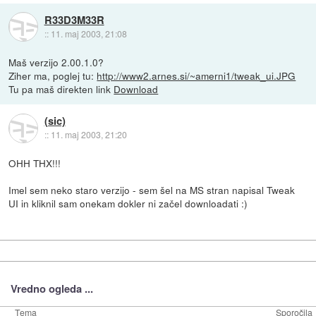
R33D3M33R
::
11. maj 2003, 21:08
Maš verzijo 2.00.1.0?
Ziher ma, poglej tu:
http://www2.arnes.si/~amerni1/tweak_ui.JPG
Tu pa maš direkten link
Download
(sic)
::
11. maj 2003, 21:20
OHH THX!!!
Imel sem neko staro verzijo - sem šel na MS stran napisal Tweak
UI in kliknil sam onekam dokler ni začel downloadati :)
Vredno ogleda ...
Tema
Sporočila