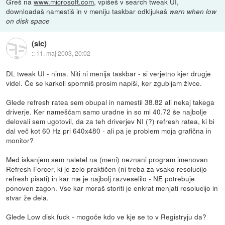
Greš na
www.microsoft.com
, vpišeš v search tweak UI,
downloadaš namestiš in v meniju taskbar odkljukaš
warn when low
on disk space
(sic)
::
11. maj 2003, 20:02
DL tweak UI - nima. Niti ni menija taskbar - si verjetno kjer drugje
videl. Če se karkoli spomniš prosim napiši, ker zgubljam živce.
Glede refresh ratea sem obupal in namestil 38.82 ali nekaj takega
driverje. Ker nameščam samo uradne in so mi 40.72 še najbolje
delovali sem ugotovil, da za teh driverjev NI (?) refresh ratea, ki bi
dal več kot 60 Hz pri 640x480 - ali pa je problem moja grafična in
monitor?
Med iskanjem sem naletel na (meni) neznani program imenovan
Refresh Forcer, ki je zelo praktičen (ni treba za vsako resolucijo
refresh pisati) in kar me je najbolj razveselilo - NE potrebuje
ponoven zagon. Vse kar moraš storiti je enkrat menjati resolucijo in
stvar že dela.
Glede Low disk fuck - mogoče kdo ve kje se to v Registryju da?