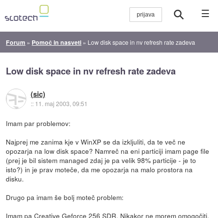
☰
Forum
»
Pomoč in nasveti
»
Low disk space in nv refresh rate zadeva
Low disk space in nv refresh rate zadeva
(sic)
::
11. maj 2003, 09:51
Imam par problemov:
Najprej me zanima kje v WinXP se da izkljuliti, da te več ne
opozarja na low disk space? Namreč na eni particiji imam page file
(prej je bil sistem managed zdaj je pa velik 98% particije - je to
isto?) in je prav moteče, da me opozarja na malo prostora na
disku.
Drugo pa imam še bolj moteč problem:
Imam pa Creative Geforce 256 SDR. Nikakor ne morem omogočiti,