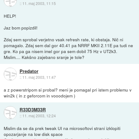
::
11. maj 2003, 11:15
HELP!
Jaz bom popizdil!
Zdaj sem sprobal verjetno vsak refresh rate, ki obstaja. Nič ni
pomagalo. Zdaj sem dal gor 40.41 pa NRRF MKII 2.11E pa tudi ne
gre. Ko pa ga nisem imel gor pa sem dobil 75 Hz v UT2k3.
Mislim.... Kakšno zajebano sranje je tole?
Predator
::
11. maj 2003, 11:47
a z powerstripom si probal? meni je pomagal pri istem problemu v
win2k ( in z geforcom in vooodojem )
R33D3M33R
::
11. maj 2003, 12:24
Mislim da se da prek tweak UI na microsoftovi strani izklopiti
opozarjanje na low disk space