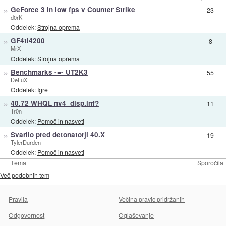
»
GeForce 3 in low fps v Counter Strike
23
d0rK
Oddelek:
Strojna oprema
»
GF4ti4200
8
MrX
Oddelek:
Strojna oprema
»
Benchmarks -=- UT2K3
55
DeLuX
Oddelek:
Igre
»
40.72 WHQL nv4_disp.inf?
11
Tr0n
Oddelek:
Pomoč in nasveti
»
Svarilo pred detonatorji 40.X
19
TylerDurden
Oddelek:
Pomoč in nasveti
Tema
Sporočila
Več podobnih tem
Pravila
Večina pravic pridržanih
Odgovornost
Oglaševanje