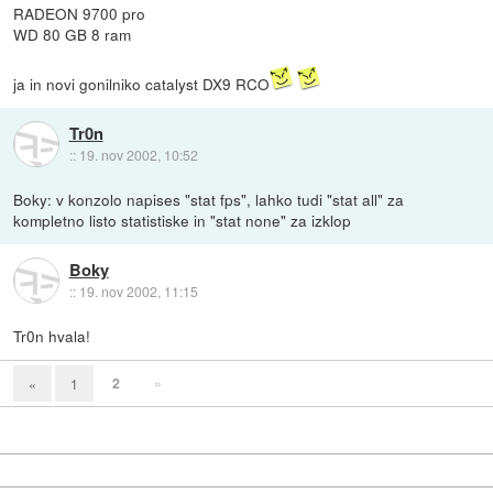
RADEON 9700 pro
WD 80 GB 8 ram
ja in novi gonilniko catalyst DX9 RCO
Tr0n
::
19. nov 2002, 10:52
Boky: v konzolo napises "stat fps", lahko tudi "stat all" za
kompletno listo statistiske in "stat none" za izklop
Boky
::
19. nov 2002, 11:15
Tr0n hvala!
2
»
«
1