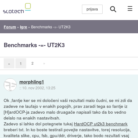
☰
Forum
»
Igre
»
Benchmarks -=- UT2K3
Benchmarks -=- UT2K3
2
»
«
1
morphling1
::
10. nov 2002, 13:25
Ok ,fantje ker se mi določeni vaši rezultati malo čudni, se mi zdi da
zadeve ne laufajo v enakih pogojih, prav zaradi tega so fantje iz
[H]ardOCP-ja zadevo malo druagače napisali tako da bo vedno
delalo na enakih nastavitvah.
Zadevo si lahko dol potegnete tukaj
HardOCP ut2k3 benchmark
breberi txt. In ko boste testirali povejte nastavitve, torej resolucija,
kvaliteta slike, cpu, fsb, gpu/ddr, driverje, tako bodo rezultati vsaj