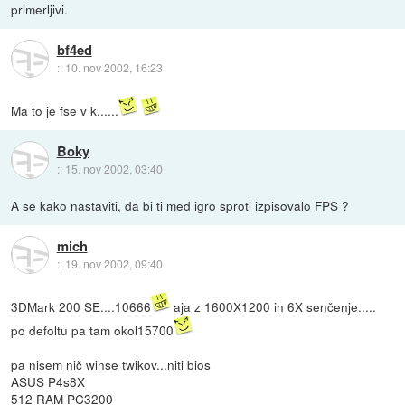
primerljivi.
bf4ed
::
10. nov 2002, 16:23
Ma to je fse v k......
Boky
::
15. nov 2002, 03:40
A se kako nastaviti, da bi ti med igro sproti izpisovalo FPS ?
mich
::
19. nov 2002, 09:40
3DMark 200 SE....10666
aja z 1600X1200 in 6X senčenje.....
po defoltu pa tam okol15700
pa nisem nič winse twikov...niti bios
ASUS P4s8X
512 RAM PC3200