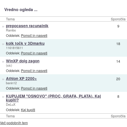
Vredno ogleda ...
Tema
Sporočila
»
prepocasen racunalnik
9
Rambo
Oddelek:
Pomoč in nasveti
»
kolk točk v 3Dmarku
18
1161815611
Oddelek:
Pomoč in nasveti
»
WinXP dolg zagon
14
(sic)
Oddelek:
Pomoč in nasveti
»
Athlon XP 2200+
20
banin12
Oddelek:
Pomoč in nasveti
»
KUPUJEM ''OSNOVO'' (PROC, GRAFA, PLATA). Kaj
8
kupiti?
DeLuX
Oddelek:
Kaj kupiti
Tema
Sporočila
Več podobnih tem