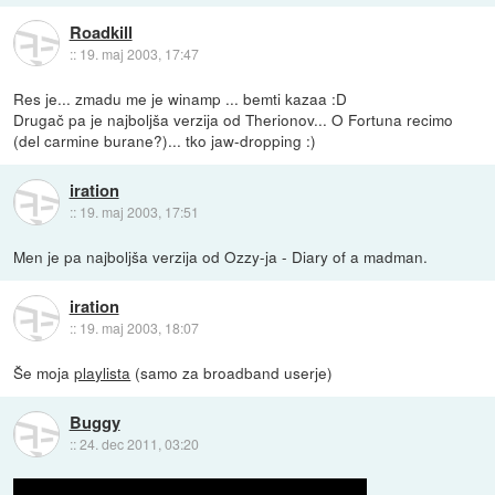
Roadkill
::
19. maj 2003, 17:47
Res je... zmadu me je winamp ... bemti kazaa :D
Drugač pa je najboljša verzija od Therionov... O Fortuna recimo
(del carmine burane?)... tko jaw-dropping :)
iration
::
19. maj 2003, 17:51
Men je pa najboljša verzija od Ozzy-ja - Diary of a madman.
iration
::
19. maj 2003, 18:07
Še moja
playlista
(samo za broadband userje)
Buggy
::
24. dec 2011, 03:20