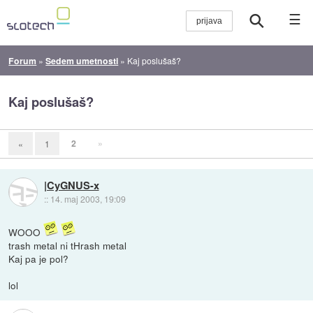
☰
Forum
»
Sedem umetnosti
»
Kaj poslušaš?
Kaj poslušaš?
2
»
«
1
|CyGNUS-x
::
14. maj 2003, 19:09
WOOO
trash metal ni tHrash metal
Kaj pa je pol?
lol