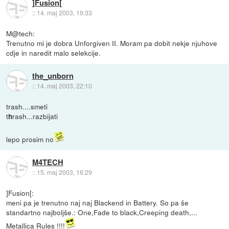
]Fusion[
::
14. maj 2003, 19:33
M@tech:
Trenutno mi je dobra Unforgiven II. Moram pa dobit nekje njuhove
cdje in naredit malo selekcije.
the_unborn
::
14. maj 2003, 22:10
trash....smeti
t
rash...razbijati
h
lepo prosim no
M4TECH
::
15. maj 2003, 16:29
]Fusion[:
meni pa je trenutno naj naj Blackend in Battery. So pa še
standartno najboljše.: One,Fade to black,Creeping death,...
Metallica Rules !!!!