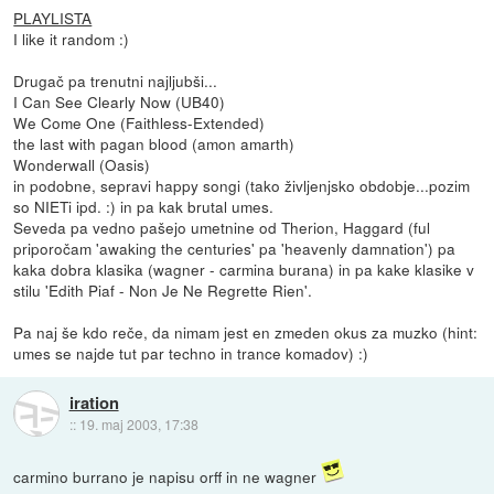
PLAYLISTA
I like it random :)
Drugač pa trenutni najljubši...
I Can See Clearly Now (UB40)
We Come One (Faithless-Extended)
the last with pagan blood (amon amarth)
Wonderwall (Oasis)
in podobne, sepravi happy songi (tako življenjsko obdobje...pozim
so NIETi ipd. :) in pa kak brutal umes.
Seveda pa vedno pašejo umetnine od Therion, Haggard (ful
priporočam 'awaking the centuries' pa 'heavenly damnation') pa
kaka dobra klasika (wagner - carmina burana) in pa kake klasike v
stilu 'Edith Piaf - Non Je Ne Regrette Rien'.
Pa naj še kdo reče, da nimam jest en zmeden okus za muzko (hint:
umes se najde tut par techno in trance komadov) :)
iration
::
19. maj 2003, 17:38
carmino burrano je napisu orff in ne wagner