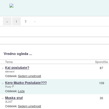
2
»
«
1
Vredno ogleda ...
Tema
Sporočila
»
Kaj poslušate?
87
element
Oddelek:
Sedem umetnosti
»
Kero Muzko Poslušate???
109
Huey P
Oddelek:
Loža
»
Muska stuf
35
3L33T
Oddelek:
Sedem umetnosti