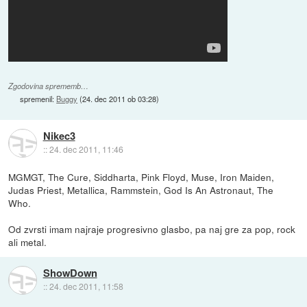
Zgodovina sprememb…
spremenil:
Buggy
(
24. dec 2011 ob 03:28
)
Nikec3
::
24. dec 2011, 11:46
MGMGT, The Cure, Siddharta, Pink Floyd, Muse, Iron Maiden,
Judas Priest, Metallica, Rammstein, God Is An Astronaut, The
Who.
Od zvrsti imam najraje progresivno glasbo, pa naj gre za pop, rock
ali metal.
ShowDown
::
24. dec 2011, 11:58