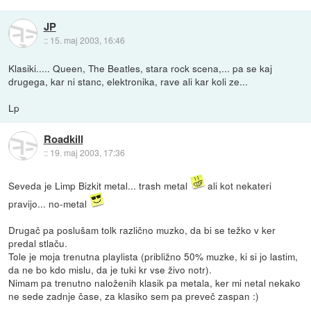
JP
::
15. maj 2003, 16:46
Klasiki..... Queen, The Beatles, stara rock scena,... pa se kaj
drugega, kar ni stanc, elektronika, rave ali kar koli ze...
Lp
Roadkill
::
19. maj 2003, 17:36
Seveda je Limp Bizkit metal... trash metal
ali kot nekateri
pravijo... no-metal
Drugač pa poslušam tolk različno muzko, da bi se težko v ker
predal stlaču.
Tole je moja trenutna playlista (približno 50% muzke, ki si jo lastim,
da ne bo kdo mislu, da je tuki kr vse živo notr).
Nimam pa trenutno naloženih klasik pa metala, ker mi netal nekako
ne sede zadnje čase, za klasiko sem pa preveč zaspan :)