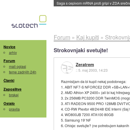
BMW v vozilih začel predvajati reklame
::
dane
Forum
»
Kaj kupiti
»
Strokovnja
Novice
Strokovnjaki svetujte!
arhiv
Forum
Zeratrem
mali oglasi
::
5. maj 2003, 14:23
teme zadnjih 24h
Članki
Razmisljam da bi kupil nekaj podobnega:
1. ABIT NF7-S NFORCE2 DDR +SB+LAN
Zaposlitve
2. AMD Athlon XP 2400+ (ali bi kaj hitrejse
brskaj
3. 2x 256MB PC3200 DDR TwinMOS (mogo
Ostalo
3. ATI RADEON 9500 PRO 128MB DVI/T
pravila
4. CD-RW Plextor 48/24/48 IDE Interni (Saj
4. WD800JB 7200 ATA100 80GB
5. Samsung 19' NF
6. Ohisje: svetujte? (ne potrebujem kaksni