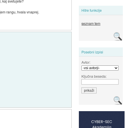
, kaj svetujete?
Hitre funkcije
jem rangu, hvala vnaprej.
seznam tem
Posebni izpisi
Avtor:
Ključna beseda: