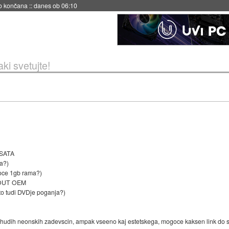
s ob 06:09
ki svetujte!
+SATA
ga?)
ce 1gb rama?)
VOUT OEM
 to tudi DVDje poganja?)
h hudih neonskih zadevscin, ampak vseeno kaj estetskega, mogoce kaksen link do sl