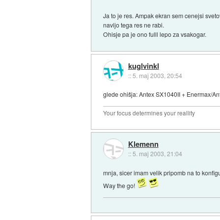
Ja to je res. Ampak ekran sem cenejsi sveto
navijo tega res ne rabi.
Ohisje pa je ono fulll lepo za vsakogar.
kuglvinkl
::
5. maj 2003, 20:54
glede ohišja: Antex SX1040II + Enermax/Ant
Your focus determines your reallity
Klemenn
::
5. maj 2003, 21:04
mnja, sicer imam velik pripomb na to konfigur
Way the go!