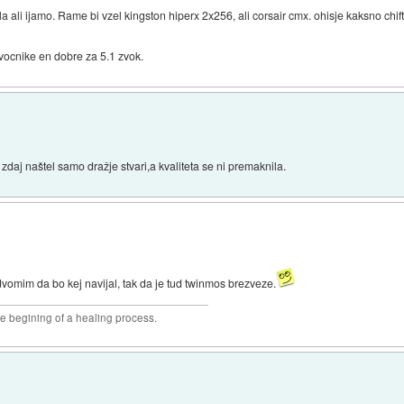
a ali ijamo. Rame bi vzel kingston hiperx 2x256, ali corsair cmx. ohisje kaksno chift
ocnike en dobre za 5.1 zvok.
i zdaj naštel samo dražje stvari,a kvaliteta se ni premaknila.
dvomim da bo kej navijal, tak da je tud twinmos brezveze.
he begining of a healing process.