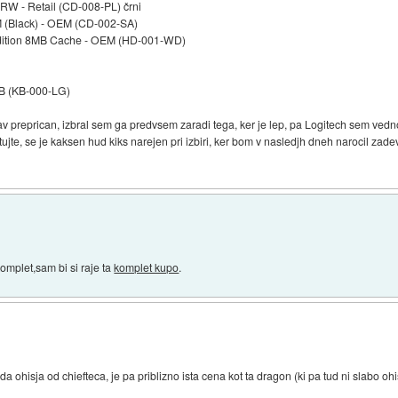
RW - Retail (CD-008-PL) črni
(Black) - OEM (CD-002-SA)
 Edition 8MB Cache - OEM (HD-001-WD)
SB (KB-000-LG)
 preprican, izbral sem ga predvsem zaradi tega, ker je lep, pa Logitech sem vedn
ujte, se je kaksen hud kiks narejen pri izbiri, ker bom v nasledjh dneh narocil zade
komplet,sam bi si raje ta
komplet kupo
.
 ohisja od chiefteca, je pa priblizno ista cena kot ta dragon (ki pa tud ni slabo ohi