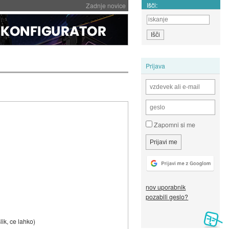
Išči:
Zadnje novice
Prijava
Zapomni si me
nov uporabnik
pozabili geslo?
ik, ce lahko)