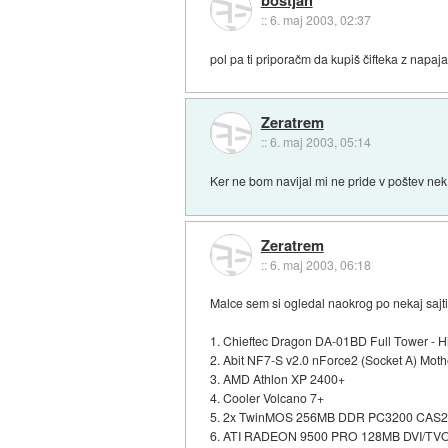
boštjan
::
6. maj 2003, 02:37
pol pa ti priporačm da kupiš čifteka z nap
Zeratrem
::
6. maj 2003, 05:14
Ker ne bom navijal mi ne pride v poštev nek 
Zeratrem
::
6. maj 2003, 06:18
Malce sem si ogledal naokrog po nekaj sajti
1. Chieftec Dragon DA-01BD Full Tower - H
2. Abit NF7-S v2.0 nForce2 (Socket A) Mo
3. AMD Athlon XP 2400+
4. Cooler Volcano 7+
5. 2x TwinMOS 256MB DDR PC3200 CAS2.
6. ATI RADEON 9500 PRO 128MB DVI/T