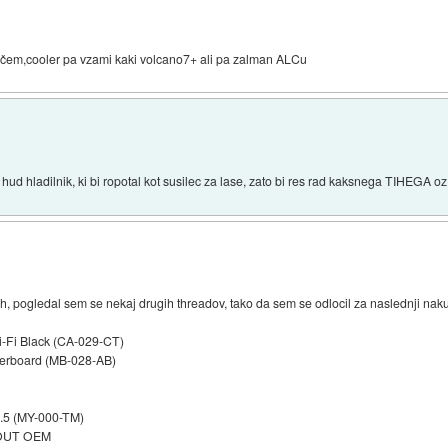
ajačem,cooler pa vzami kaki volcano7+ ali pa zalman ALCu
hud hladilnik, ki bi ropotal kot susilec za lase, zato bi res rad kaksnega TIHEGA oz 
h, pogledal sem se nekaj drugih threadov, tako da sem se odlocil za naslednji nak
i-Fi Black (CA-029-CT)
therboard (MB-028-AB)
5 (MY-000-TM)
VOUT OEM