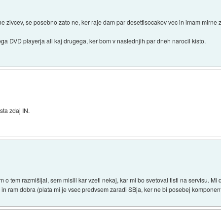
 zivcev, se posebno zato ne, ker raje dam par desettisocakov vec in imam mirne ziv
ga DVD playerja ali kaj drugega, ker bom v naslednjih par dneh narocil kisto.
sta zdaj IN.
 tem razmišljal, sem mislil kar vzeti nekaj, kar mi bo svetoval tisti na servisu. Mi
ta in ram dobra (plata mi je vsec predvsem zaradi SBja, ker ne bi posebej kompone