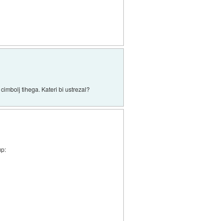
cimbolj tihega. Kateri bi ustrezal?
up: