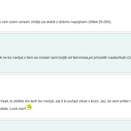
am uzem corsair, ohišje pa dobiš z dobrim napajlcem (čiftek 25.000).
k ne bo navijal,v čem so corsair rami boljši od twinmosa,pri privzetih nastavitvah.Ce
.. Vsak, ki obišče slo-tech bo navijal, saj ti to počasi zleze v kožo. Jaz, ko sem priše
ltate. Look me!!!