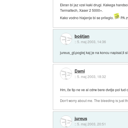
Ekran bi jaz vzel kaki drugi. Kakega handsol
Termaltech, Xaser 2 5000+.
Kako vodno hlajenje bi se prileglo.
PA zv
boštjan
::
5. maj 2003, 14:36
jureus_gt,poglej kaj je na koncu napisal,ti s
Dami
::
5. maj 2003, 18:32
Hm, če tip ne ve al cdrw bere dvdje pol tud 
Don't worry about me. The bleeding is just t
jureus
::
5. maj 2003, 20:51