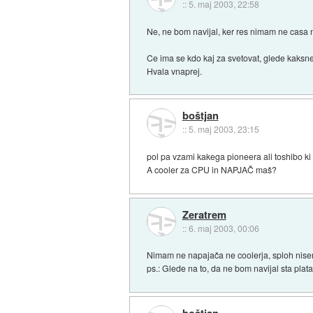
::
5. maj 2003, 22:58
Ne, ne bom navijal, ker res nimam ne casa ne
Ce ima se kdo kaj za svetovat, glede kaksne
Hvala vnaprej.
boštjan
::
5. maj 2003, 23:15
pol pa vzami kakega pioneera ali toshibo ki 
A cooler za CPU in NAPJAČ maš?
Zeratrem
::
6. maj 2003, 00:06
Nimam ne napajača ne coolerja, sploh nisem o
ps.: Glede na to, da ne bom navijal sta pla