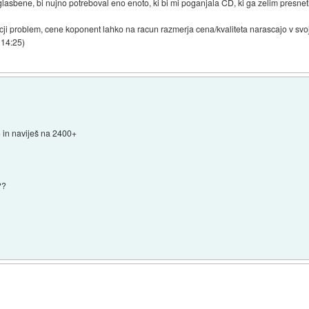
asbene, bi nujno potreboval eno enoto, ki bi mi poganjala CD, ki ga zelim presneti
cji problem, cene koponent lahko na racun razmerja cena/kvaliteta narascajo v svo
 14:25
)
 in naviješ na 2400+
??