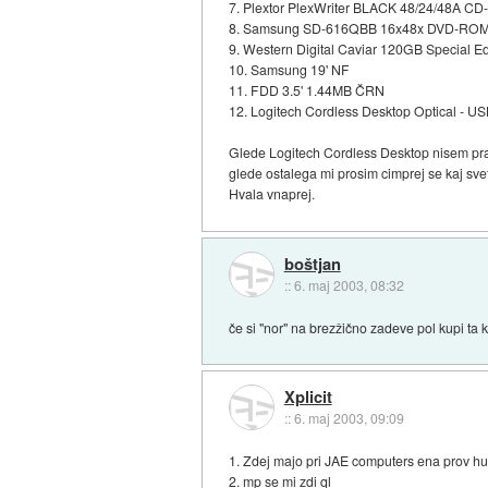
7. Plextor PlexWriter BLACK 48/24/48A CD-
8. Samsung SD-616QBB 16x48x DVD-ROM 
9. Western Digital Caviar 120GB Special
10. Samsung 19' NF
11. FDD 3.5' 1.44MB ČRN
12. Logitech Cordless Desktop Optical - U
Glede Logitech Cordless Desktop nisem prav
glede ostalega mi prosim cimprej se kaj svet
Hvala vnaprej.
boštjan
::
6. maj 2003, 08:32
če si "nor" na brezžično zadeve pol kupi ta 
Xplicit
::
6. maj 2003, 09:09
1. Zdej majo pri JAE computers ena prov huda
2. mp se mi zdi ql