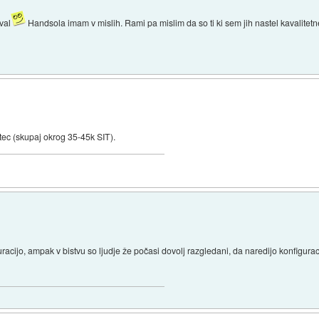
val
Handsola imam v mislih. Rami pa mislim da so ti ki sem jih nastel kavalitetne
ec (skupaj okrog 35-45k SIT).
acijo, ampak v bistvu so ljudje že počasi dovolj razgledani, da naredijo konfiguraci