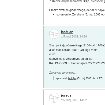
7. Ker bi rad presnemaval CDje, predvsem gl
Prosim svetujte glede vsega, denar ni najve
spremenilo:
Zeratrem
(
5. maj 2003 ob
boštjan
::
5. maj 2003, 14:26
2.kaj pa kaj počasnejšega(2100+ ali 1700+)
3. če maš keš pol kupi 1GB tega rama
4.NE
6.povej če je 25k preveč za ohišje.
KAJ PA COOLER in napajač???????????
Zgodovina sprememb…
spremenil:
boštjan
(
5. maj 2003 ob 14:27
)
jureus
::
5. maj 2003, 14:32