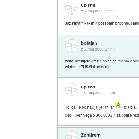
upirna
::
5. maj 2003, 21:11
Jaz nimam kakšnih posebnih pripomb, samo r
boštjan
::
5. maj 2003, 21:17
zakaj svetujete dražje stvari,če recimo člove
winbond BH5 čipi odločajo.
upirna
::
5. maj 2003, 21:20
To, da ne bo navijal je lari fari
, bla bla.
debili, ker tvegajo 300.000SIT za boljše rezu
Zeratrem