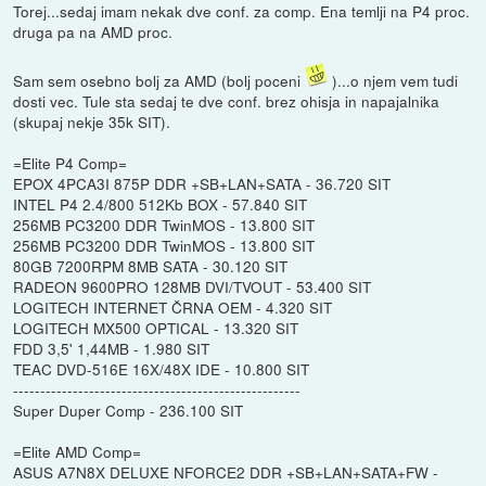
Torej...sedaj imam nekak dve conf. za comp. Ena temlji na P4 proc.
druga pa na AMD proc.
Sam sem osebno bolj za AMD (bolj poceni
)...o njem vem tudi
dosti vec. Tule sta sedaj te dve conf. brez ohisja in napajalnika
(skupaj nekje 35k SIT).
=Elite P4 Comp=
EPOX 4PCA3I 875P DDR +SB+LAN+SATA - 36.720 SIT
INTEL P4 2.4/800 512Kb BOX - 57.840 SIT
256MB PC3200 DDR TwinMOS - 13.800 SIT
256MB PC3200 DDR TwinMOS - 13.800 SIT
80GB 7200RPM 8MB SATA - 30.120 SIT
RADEON 9600PRO 128MB DVI/TVOUT - 53.400 SIT
LOGITECH INTERNET ČRNA OEM - 4.320 SIT
LOGITECH MX500 OPTICAL - 13.320 SIT
FDD 3,5' 1,44MB - 1.980 SIT
TEAC DVD-516E 16X/48X IDE - 10.800 SIT
-----------------------------------------------------
Super Duper Comp - 236.100 SIT
=Elite AMD Comp=
ASUS A7N8X DELUXE NFORCE2 DDR +SB+LAN+SATA+FW -