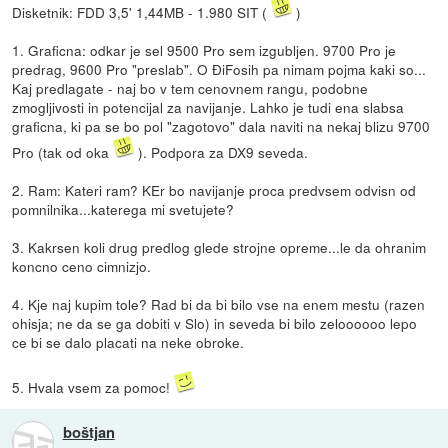
Disketnik: FDD 3,5' 1,44MB - 1.980 SIT (
)
1. Graficna: odkar je sel 9500 Pro sem izgubljen. 9700 Pro je
predrag, 9600 Pro "preslab". O ĐiFosih pa nimam pojma kaki so...
Kaj predlagate - naj bo v tem cenovnem rangu, podobne
zmogljivosti in potencijal za navijanje. Lahko je tudi ena slabsa
graficna, ki pa se bo pol "zagotovo" dala naviti na nekaj blizu 9700
Pro (tak od oka
). Podpora za DX9 seveda.
2. Ram: Kateri ram? KEr bo navijanje proca predvsem odvisn od
pomnilnika...katerega mi svetujete?
3. Kakrsen koli drug predlog glede strojne opreme...le da ohranim
koncno ceno cimnizjo.
4. Kje naj kupim tole? Rad bi da bi bilo vse na enem mestu (razen
ohisja; ne da se ga dobiti v Slo) in seveda bi bilo zeloooooo lepo
ce bi se dalo placati na neke obroke.
5. Hvala vsem za pomoc!
boštjan