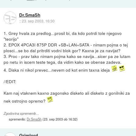
Dr.SmaSh
::
23. sep 2003, 16:30
1. Grey hvala za predlog...prosil bi, da kdo potrdi tole njegovo
"teorijo"
2. EPOX 4PCA3I 875P DDR +SB+LAN+SATA - nimam pojma o tej
plosci...se bo dal pritrditi vodni blok gor? Kaxna je za navijat?
3. Proc - prav tako nimam pojma kako se navija...sicer pa ze lutam
po netu in iscem teste tega, da vidim kako se obense zadeva.
4. Diska ni nikol prevec...nevem od kot enim taxna ideja
//EDIT:
Kam naj vtaknem kaxno zagonsko disketo ali disketo z gonilniki za
nek ostrojno opremo?
Zgodovina sprememb…
spremenilo:
Dr.SmaSh
(
23. sep 2003 ob 16:32
)
Grimlord