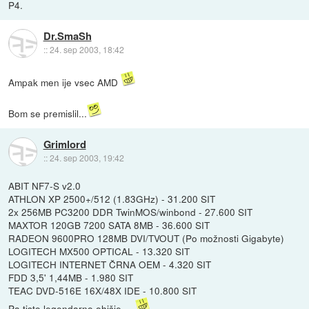
P4.
Dr.SmaSh
::
24. sep 2003, 18:42
Ampak men ije vsec AMD
Bom se premislil...
Grimlord
::
24. sep 2003, 19:42
ABIT NF7-S v2.0
ATHLON XP 2500+/512 (1.83GHz) - 31.200 SIT
2x 256MB PC3200 DDR TwinMOS/winbond - 27.600 SIT
MAXTOR 120GB 7200 SATA 8MB - 36.600 SIT
RADEON 9600PRO 128MB DVI/TVOUT (Po možnosti Gigabyte)
LOGITECH MX500 OPTICAL - 13.320 SIT
LOGITECH INTERNET ČRNA OEM - 4.320 SIT
FDD 3,5' 1,44MB - 1.980 SIT
TEAC DVD-516E 16X/48X IDE - 10.800 SIT
Pa tisto legendarno ohišje....