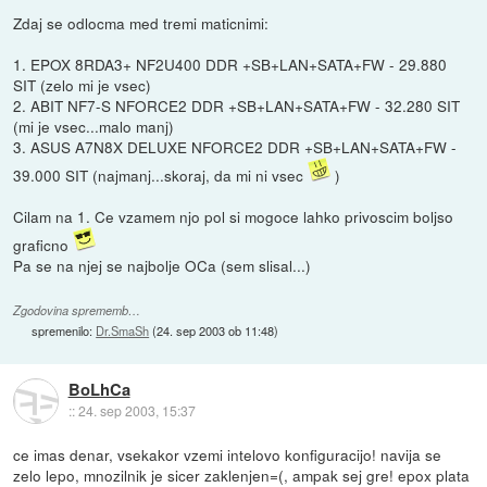
Zdaj se odlocma med tremi maticnimi:
1. EPOX 8RDA3+ NF2U400 DDR +SB+LAN+SATA+FW - 29.880
SIT (zelo mi je vsec)
2. ABIT NF7-S NFORCE2 DDR +SB+LAN+SATA+FW - 32.280 SIT
(mi je vsec...malo manj)
3. ASUS A7N8X DELUXE NFORCE2 DDR +SB+LAN+SATA+FW -
39.000 SIT (najmanj...skoraj, da mi ni vsec
)
Cilam na 1. Ce vzamem njo pol si mogoce lahko privoscim boljso
graficno
Pa se na njej se najbolje OCa (sem slisal...)
Zgodovina sprememb…
spremenilo:
Dr.SmaSh
(
24. sep 2003 ob 11:48
)
BoLhCa
::
24. sep 2003, 15:37
ce imas denar, vsekakor vzemi intelovo konfiguracijo! navija se
zelo lepo, mnozilnik je sicer zaklenjen=(, ampak sej gre! epox plata