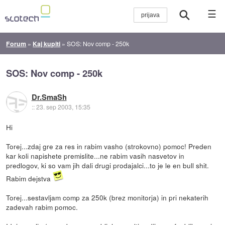
☰
Forum
»
Kaj kupiti
»
SOS: Nov comp - 250k
SOS: Nov comp - 250k
Dr.SmaSh
::
23. sep 2003, 15:35
Hi
Torej...zdaj gre za res in rabim vasho (strokovno) pomoc! Preden
kar koli napishete premislite...ne rabim vasih nasvetov in
predlogov, ki so vam jih dali drugi prodajalci...to je le en bull shit.
Rabim dejstva
Torej...sestavljam comp za 250k (brez monitorja) in pri nekaterih
zadevah rabim pomoc.