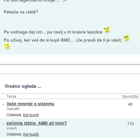
Pekača ne rabiš?
Pa vodnega daj not... pa navij u tri krasne lepotice
Pa uživaj, ker veš da si kupil AMD.... (če praviš da ti je všeč)
Vredno ogleda ...
Tema
Sporočila
»
Vaše mnenje o sistemu
40
Opica80
Oddelek:
Kaj kupiti
»
začetna izbira: AMD ali Intel?
110
smash
Oddelek:
Kaj kupiti