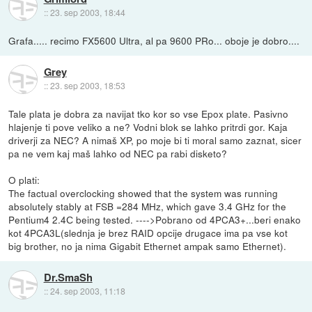
::
23. sep 2003, 18:44
Grafa..... recimo FX5600 Ultra, al pa 9600 PRo... oboje je dobro....
Grey
::
23. sep 2003, 18:53
Tale plata je dobra za navijat tko kor so vse Epox plate. Pasivno
hlajenje ti pove veliko a ne? Vodni blok se lahko pritrdi gor. Kaja
driverji za NEC? A nimaš XP, po moje bi ti moral samo zaznat, sicer
pa ne vem kaj maš lahko od NEC pa rabi disketo?
O plati:
The factual overclocking showed that the system was running
absolutely stably at FSB =284 MHz, which gave 3.4 GHz for the
Pentium4 2.4С being tested. ---->Pobrano od 4PCA3+...beri enako
kot 4PCA3L(slednja je brez RAID opcije drugace ima pa vse kot
big brother, no ja nima Gigabit Ethernet ampak samo Ethernet).
Dr.SmaSh
::
24. sep 2003, 11:18