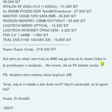
39.000 SIT
ATHLON XP 2500+/512 (1.83GHz) - 31.200 SIT
2x 256MB PC3200 DDR TwinMOS/winbond - 27.600 SIT
MAXTOR 120GB 7200 SATA 8MB - 36.600 SIT
RADEON 9600PRO 128MB DVI/TVOUT - 53.400 SIT
LOGITECH MX500 OPTICAL - 13.320 SIT
LOGITECH INTERNET ČRNA OEM - 4.320 SIT
FDD 3,5' 1,44MB - 1.980 SIT
TEAC DVD-516E 16X/48X IDE - 10.800 SIT
-----------------------------------------------------
Super Duper Comp - 218.220 SIT
Kot sem ze rekel, sem bolj za AMD saj ga ima ze kr dostui folka in
je preizkusen v navijanju... Ne recem, da se P4 slabse navija
PS: Verjetno bom celotno stvar kupil pri JAE.
Torej...kaj si vi mislite o teh dveh conf? Kaj bi zamenjali, ce bi sploh
kaj?
Hvala, Dr.SmaSh
//EDIT: