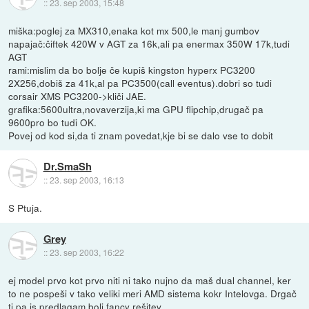
::
23. sep 2003, 15:48
miška:poglej za MX310,enaka kot mx 500,le manj gumbov
napajač:čiftek 420W v AGT za 16k,ali pa enermax 350W 17k,tudi
AGT
rami:mislim da bo bolje če kupiš kingston hyperx PC3200
2X256,dobiš za 41k,al pa PC3500(call eventus).dobri so tudi
corsair XMS PC3200->kliči JAE.
grafika:5600ultra,novaverzija,ki ma GPU flipchip,drugač pa
9600pro bo tudi OK.
Povej od kod si,da ti znam povedat,kje bi se dalo vse to dobit
Dr.SmaSh
::
23. sep 2003, 16:13
S Ptuja.
Grey
::
23. sep 2003, 16:22
ej model prvo kot prvo niti ni tako nujno da maš dual channel, ker
to ne pospeši v tako veliki meri AMD sistema kokr Intelovga. Drgač
ti pa js predlagam bolj fancy rešitev...