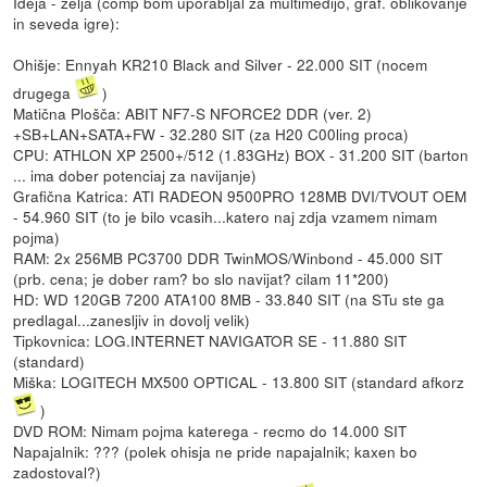
Ideja - zelja (comp bom uporabljal za multimedijo, graf. oblikovanje
in seveda igre):
Ohišje: Ennyah KR210 Black and Silver - 22.000 SIT (nocem
drugega
)
Matična Plošča: ABIT NF7-S NFORCE2 DDR (ver. 2)
+SB+LAN+SATA+FW - 32.280 SIT (za H20 C00ling proca)
CPU: ATHLON XP 2500+/512 (1.83GHz) BOX - 31.200 SIT (barton
... ima dober potenciaj za navijanje)
Grafična Katrica: ATI RADEON 9500PRO 128MB DVI/TVOUT OEM
- 54.960 SIT (to je bilo vcasih...katero naj zdja vzamem nimam
pojma)
RAM: 2x 256MB PC3700 DDR TwinMOS/Winbond - 45.000 SIT
(prb. cena; je dober ram? bo slo navijat? cilam 11*200)
HD: WD 120GB 7200 ATA100 8MB - 33.840 SIT (na STu ste ga
predlagal...zanesljiv in dovolj velik)
Tipkovnica: LOG.INTERNET NAVIGATOR SE - 11.880 SIT
(standard)
Miška: LOGITECH MX500 OPTICAL - 13.800 SIT (standard afkorz
)
DVD ROM: Nimam pojma katerega - recmo do 14.000 SIT
Napajalnik: ??? (polek ohisja ne pride napajalnik; kaxen bo
zadostoval?)