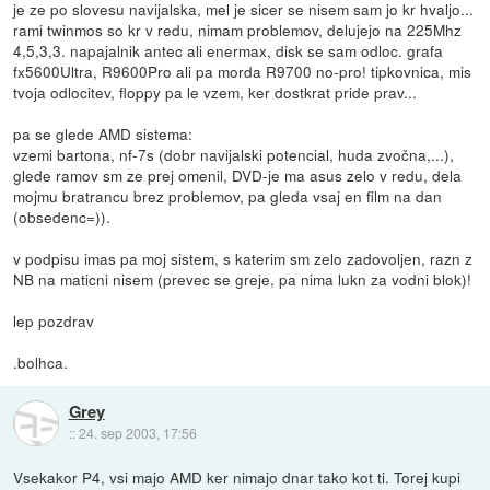
je ze po slovesu navijalska, mel je sicer se nisem sam jo kr hvaljo...
rami twinmos so kr v redu, nimam problemov, delujejo na 225Mhz
4,5,3,3. napajalnik antec ali enermax, disk se sam odloc. grafa
fx5600Ultra, R9600Pro ali pa morda R9700 no-pro! tipkovnica, mis
tvoja odlocitev, floppy pa le vzem, ker dostkrat pride prav...
pa se glede AMD sistema:
vzemi bartona, nf-7s (dobr navijalski potencial, huda zvočna,...),
glede ramov sm ze prej omenil, DVD-je ma asus zelo v redu, dela
mojmu bratrancu brez problemov, pa gleda vsaj en film na dan
(obsedenc=)).
v podpisu imas pa moj sistem, s katerim sm zelo zadovoljen, razn z
NB na maticni nisem (prevec se greje, pa nima lukn za vodni blok)!
lep pozdrav
.bolhca.
Grey
::
24. sep 2003, 17:56
Vsekakor P4, vsi majo AMD ker nimajo dnar tako kot ti. Torej kupi