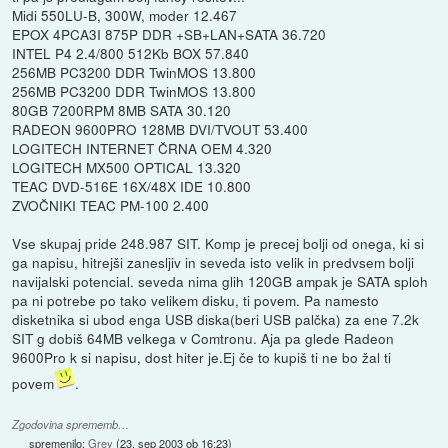
Midi 550LU-B, 300W, moder 12.467
EPOX 4PCA3I 875P DDR +SB+LAN+SATA 36.720
INTEL P4 2.4/800 512Kb BOX 57.840
256MB PC3200 DDR TwinMOS 13.800
256MB PC3200 DDR TwinMOS 13.800
80GB 7200RPM 8MB SATA 30.120
RADEON 9600PRO 128MB DVI/TVOUT 53.400
LOGITECH INTERNET ČRNA OEM 4.320
LOGITECH MX500 OPTICAL 13.320
TEAC DVD-516E 16X/48X IDE 10.800
ZVOČNIKI TEAC PM-100 2.400
Vse skupaj pride 248.987 SIT. Komp je precej bolji od onega, ki si
ga napisu, hitrejši zanesljiv in seveda isto velik in predvsem bolji
navijalski potencial. seveda nima glih 120GB ampak je SATA sploh
pa ni potrebe po tako velikem disku, ti povem. Pa namesto
disketnika si ubod enga USB diska(beri USB palčka) za ene 7.2k
SIT g dobiš 64MB velkega v Comtronu. Aja pa glede Radeon
9600Pro k si napisu, dost hiter je.Ej če to kupiš ti ne bo žal ti
povem
.
Zgodovina sprememb…
spremenilo:
Grey
(
23. sep 2003 ob 16:23
)