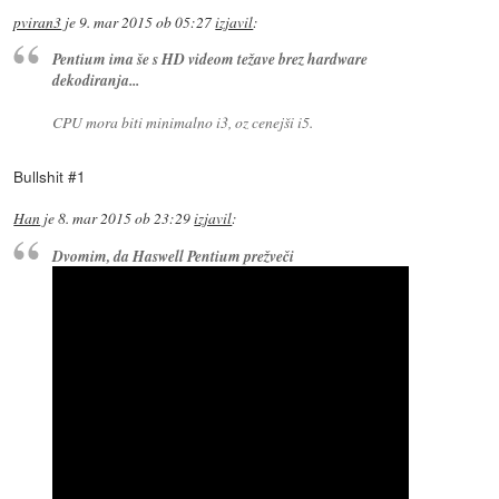
pviran3
je
9. mar 2015 ob 05:27
izjavil
:
Pentium ima še s HD videom težave brez hardware
dekodiranja...
CPU mora biti minimalno i3, oz cenejši i5.
Bullshit #1
Han
je
8. mar 2015 ob 23:29
izjavil
:
Dvomim, da Haswell Pentium prežveči