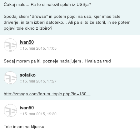
Čakaj malo... Pa to si naložil sploh iz USBja?
Spodaj stisni "Browse" in potem pojdi na usb, kjer imaš tiste
driverje, in tam izberi datoteko... Ali pa si to že storil, in se potem
pojavi tole okno z izbiro?
ivan50
::
15. mar 2015, 17:05
Sedaj moram pa iti, pozneje nadaljujem . Hvala za trud
solatko
::
15. mar 2015, 17:27
http://zmaga.com/forum_topic.php?id=130...
ivan50
::
15. mar 2015, 19:30
Tole imam na kljucku