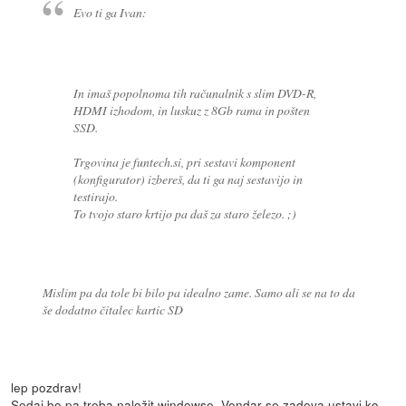
Evo ti ga Ivan:
In imaš popolnoma tih računalnik s slim DVD-R,
HDMI izhodom, in luskuz z 8Gb rama in pošten
SSD.
Trgovina je funtech.si, pri sestavi komponent
(konfigurator) izbereš, da ti ga naj sestavijo in
testirajo.
To tvojo staro krtijo pa daš za staro železo. ;)
Mislim pa da tole bi bilo pa idealno zame. Samo ali se na to da
še dodatno čitalec kartic SD
lep pozdrav!
Sedaj bo pa treba naložit windowse. Vendar se zadeva ustavi ko