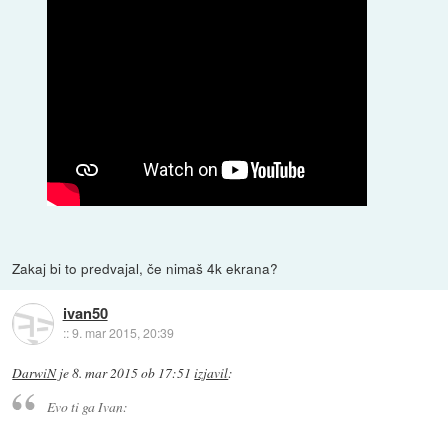
Zakaj bi to predvajal, če nimaš 4k ekrana?
ivan50
::
9. mar 2015, 20:39
DarwiN
je
8. mar 2015 ob 17:51
izjavil
:
Evo ti ga Ivan: