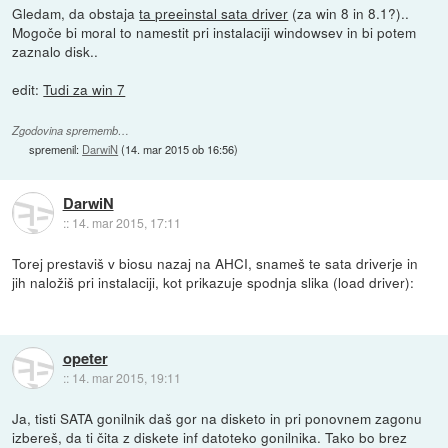
Gledam, da obstaja
ta preeinstal sata driver
(za win 8 in 8.1?)..
Mogoče bi moral to namestit pri instalaciji windowsev in bi potem
zaznalo disk..
edit:
Tudi za win 7
Zgodovina sprememb…
spremenil:
DarwiN
(
14. mar 2015 ob 16:56
)
DarwiN
::
14. mar 2015, 17:11
Torej prestaviš v biosu nazaj na AHCI, snameš te sata driverje in
jih naložiš pri instalaciji, kot prikazuje spodnja slika (load driver):
opeter
::
14. mar 2015, 19:11
Ja, tisti SATA gonilnik daš gor na disketo in pri ponovnem zagonu
izbereš, da ti čita z diskete inf datoteko gonilnika. Tako bo brez