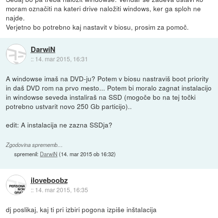
moram označiti na kateri drive naložiti windows, ker ga sploh ne
najde.
Verjetno bo potrebno kaj nastavit v biosu, prosim za pomoč.
DarwiN
::
14. mar 2015, 16:31
A windowse imaš na DVD-ju? Potem v biosu nastraviš boot priority
in daš DVD rom na prvo mesto... Potem bi moralo zagnat instalacijo
in windowse seveda instaliraš na SSD (mogoče bo na tej točki
potrebno ustvarit novo 250 Gb particijo)..
edit: A instalacija ne zazna SSDja?
Zgodovina sprememb…
spremenil:
DarwiN
(
14. mar 2015 ob 16:32
)
iloveboobz
::
14. mar 2015, 16:35
dj poslikaj, kaj ti pri izbiri pogona izpiše inštalacija