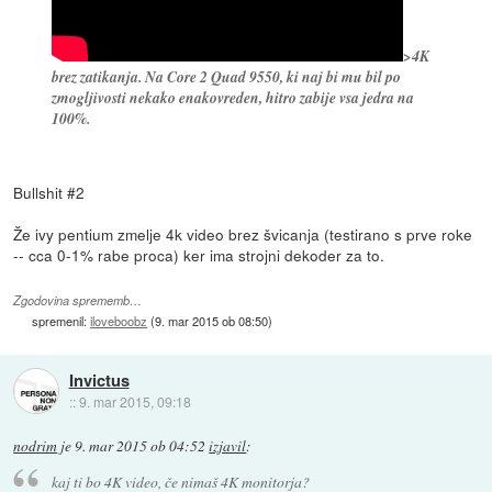
>4K
brez zatikanja. Na Core 2 Quad 9550, ki naj bi mu bil po
zmogljivosti nekako enakovreden, hitro zabije vsa jedra na
100%.
Bullshit #2
Že ivy pentium zmelje 4k video brez švicanja (testirano s prve roke
-- cca 0-1% rabe proca) ker ima strojni dekoder za to.
Zgodovina sprememb…
spremenil:
iloveboobz
(
9. mar 2015 ob 08:50
)
Invictus
::
9. mar 2015, 09:18
nodrim
je
9. mar 2015 ob 04:52
izjavil
:
kaj ti bo 4K video, če nimaš 4K monitorja?