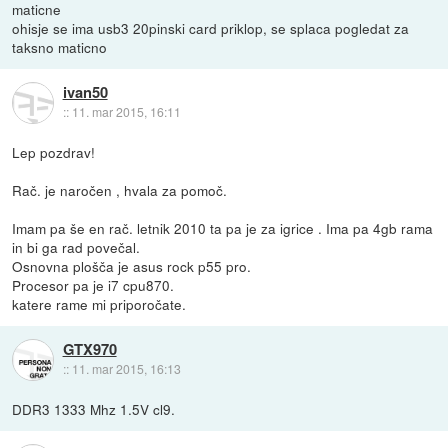
maticne
ohisje se ima usb3 20pinski card priklop, se splaca pogledat za
taksno maticno
ivan50
::
11. mar 2015, 16:11
Lep pozdrav!
Rač. je naročen , hvala za pomoč.
Imam pa še en rač. letnik 2010 ta pa je za igrice . Ima pa 4gb rama
in bi ga rad povečal.
Osnovna plošča je asus rock p55 pro.
Procesor pa je i7 cpu870.
katere rame mi priporočate.
GTX970
::
11. mar 2015, 16:13
DDR3 1333 Mhz 1.5V cl9.