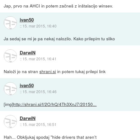
Jap, prvo na AHCI in potem začneš z inštalacijo winsev.
ivan50
::
15. mar 2015, 16:40
Ja sedaj se mi je pa nekaj nalozilo. Kako prilepim tu sliko
DarwiN
::
15. mar 2015, 16:41
Naloži jo na stran
shrani.si
in potem tukaj prilepi link
ivan50
::
15. mar 2015, 16:46
[img]
http://shrani.si/f/2O/hQ/4Th3XnJ7/20150...
DarwiN
::
15. mar 2015, 16:51
Hah... Obkljukaj spodaj "hide drivers that aren't