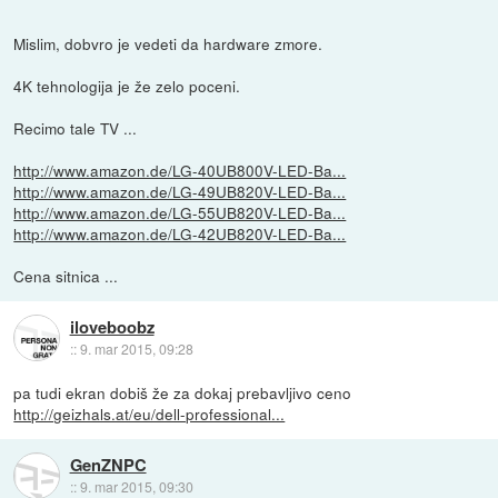
Mislim, dobvro je vedeti da hardware zmore.
4K tehnologija je že zelo poceni.
Recimo tale TV ...
http://www.amazon.de/LG-40UB800V-LED-Ba...
http://www.amazon.de/LG-49UB820V-LED-Ba...
http://www.amazon.de/LG-55UB820V-LED-Ba...
http://www.amazon.de/LG-42UB820V-LED-Ba...
Cena sitnica ...
iloveboobz
::
9. mar 2015, 09:28
pa tudi ekran dobiš že za dokaj prebavljivo ceno
http://geizhals.at/eu/dell-professional...
GenZNPC
::
9. mar 2015, 09:30