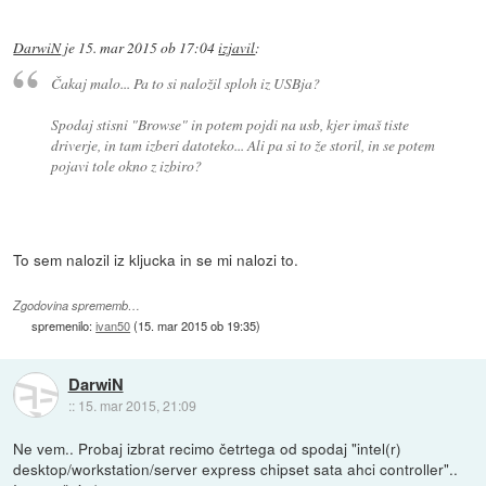
DarwiN
je
15. mar 2015 ob 17:04
izjavil
:
Čakaj malo... Pa to si naložil sploh iz USBja?
Spodaj stisni "Browse" in potem pojdi na usb, kjer imaš tiste
driverje, in tam izberi datoteko... Ali pa si to že storil, in se potem
pojavi tole okno z izbiro?
To sem nalozil iz kljucka in se mi nalozi to.
Zgodovina sprememb…
spremenilo:
ivan50
(
15. mar 2015 ob 19:35
)
DarwiN
::
15. mar 2015, 21:09
Ne vem.. Probaj izbrat recimo četrtega od spodaj "intel(r)
desktop/workstation/server express chipset sata ahci controller"..