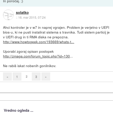
In poročaj. ;)
solatko
::
16. mar 2015, 07:24
Ahci kontroler je v w7 in naprej vgrajen. Problem je verjetno v UEFI
bios-u, ki ne pusti instalirat sistema s travnika. Tudi sistem particij je
v UEFI drug in ti RMA diska ne prepozna.
http://www.howtogeek.com/193669/whats-t...
Uporabi zgoraj opisan postopek
http://zmaga.com/forum_topic.php?id=130
...
Ne rabiš iskat nobenih gonilnikov.
2
«
1
3
»
Vredno ogleda ...