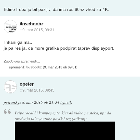
Edino treba je bit pazljiv, da ima res 60hz vhod za 4K.
iloveboobz
::
9. mar 2015, 09:31
linkani ga ma..
je pa res ja, da more grafika podpirat taprav displayport..
Zgodovina sprememb…
spremenil:
iloveboobz
(
9. mar 2015 ob 09:31
)
opeter
::
9. mar 2015, 09:45
pviran3
je
8. mar 2015 ob 21:34
izjavil
:
Priporočal bi komponente, kjer 4k video ne šteka, npr da
predvaja tale youtube na 4k brez zatikanj: