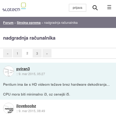
☰
Forum
»
Strojna oprema
»
nadgradnja računalnika
nadgradnja računalnika
2
«
1
3
»
pviran3
::
9. mar 2015, 05:27
Pentium ima še s HD videom težave brez hardware dekodiranja...
CPU mora biti minimalno i3, oz cenejši i5.
iloveboobz
::
9. mar 2015, 08:49