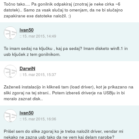
Točno tako.... Pa gonilnik odpakiraj (znotraj je neke cirka ~6
datotek).. Samo za vsak slučaj to omenjam, da ne bi slučajno
zapakirane exe datoteke naložil. :)
ivan50
::
15. mar 2015, 14:49
To imam sedaj na ključku , kaj pa sedaj? Imam disketo win8.1 in
usb ključek z tem gonilnikom.
DarwiN
::
15. mar 2015, 15:37
Zaženeš instalacijo in klikneš tam (load driver), kot je prikazano na
sliki zgoraj na tej strani.. Potem izbereš driverje na USBju in bi
moralo zaznat disk..
ivan50
::
15. mar 2015, 16:06
Prišel sem do slike zgoraj ko je treba naložit driver, vendar mi
nekako ne zazna usb tako da ne vem kaj delam narobe?