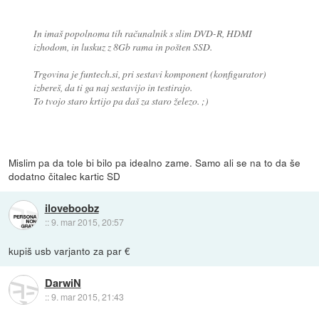
In imaš popolnoma tih računalnik s slim DVD-R, HDMI
izhodom, in luskuz z 8Gb rama in pošten SSD.
Trgovina je funtech.si, pri sestavi komponent (konfigurator)
izbereš, da ti ga naj sestavijo in testirajo.
To tvojo staro krtijo pa daš za staro železo. ;)
Mislim pa da tole bi bilo pa idealno zame. Samo ali se na to da še
dodatno čitalec kartic SD
iloveboobz
::
9. mar 2015, 20:57
kupiš usb varjanto za par €
DarwiN
::
9. mar 2015, 21:43