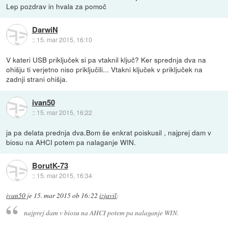
Lep pozdrav in hvala za pomoč
DarwiN
::
15. mar 2015, 16:10
V kateri USB priključek si pa vtaknil ključ? Ker sprednja dva na
ohišju ti verjetno niso priključili... Vtakni ključek v priključek na
zadnji strani ohišja.
ivan50
::
15. mar 2015, 16:22
ja pa delata prednja dva.Bom še enkrat poiskusil , najprej dam v
biosu na AHCI potem pa nalaganje WIN.
BorutK-73
::
15. mar 2015, 16:34
ivan50
je
15. mar 2015 ob 16:22
izjavil
:
najprej dam v biosu na AHCI potem pa nalaganje WIN.