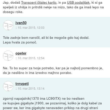
Jap, dodaš
Transcent čitalec kartic
, in pa
USB podaljšek
, ki si ga
spelješ iz ohišja in pritrdiš nekje na mizo, tako da ga imaš lepo na
dosegu roke.
ivan50
::
10. mar 2015, 12:03
Tole zadnje bom naročil, ali bi še mogoče gdo kaj dodal.
Lepa hvala za pomoč.
opeter
::
10. mar 2015, 12:54
Ne. To bo super za tvoje potrebo, kar pa je najbolj pomembno je,
da je neslišno in ima izredno majhno porabo.
trnvpeti
::
10. mar 2015, 13:14
zgornji napajalnik(1370 ima LC90ITX) ne bo neslisen
ce kupujes gigabyte j1900, se pozanimaj, koliko je dolg kabel za
power sw, ker ima gigabyte nenavaden priklop na drugi strani