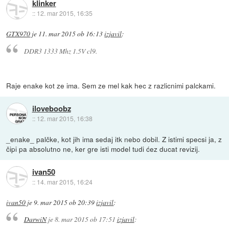
klinker
::
12. mar 2015, 16:35
GTX970
je
11. mar 2015 ob 16:13
izjavil
:
DDR3 1333 Mhz 1.5V cl9.
Raje enake kot ze ima. Sem ze mel kak hec z razlicnimi palckami.
iloveboobz
::
12. mar 2015, 16:38
_enake_ palčke, kot jih ima sedaj itk nebo dobil. Z istimi specsi ja, z
čipi pa absolutno ne, ker gre isti model tudi ćez ducat revizij.
ivan50
::
14. mar 2015, 16:24
ivan50
je
9. mar 2015 ob 20:39
izjavil
:
DarwiN
je
8. mar 2015 ob 17:51
izjavil
: