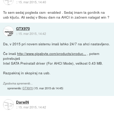
::
15. mar 2015, 14:40
To sem sedaj pogleda csm -enabled . Sedaj imam ta gonilnik na
usb ključu. Ali sedaj v Biosu dam na AHCI in začnem nalagat win ?
GTX970
::
15. mar 2015, 14:42
Da, v 2015 pri novem sistemu imaš lahko 24/7 na ahci nastavljeno.
Če imaš
http://www.gigabyte.com/products/produc...
, potem
potrebuješ
Intel SATA Preinstall driver (For AHCI Mode), velikost 0.43 MB.
Razpakiraj in skopiraj na usb.
Zgodovina sprememb…
spremenilo:
GTX970
(
15. mar 2015 ob 14:45
)
DarwiN
::
15. mar 2015, 14:42