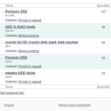
Tema
Sporočila
»
Počasen SSD
107
drzni86
Oddelek:
Pomoč in nasveti
»
SSD in AHCI mode
38
r0ks0n
Oddelek:
Strojna oprema
»
crucial bx100 crystal disk mark slab rezultat
49
ajfon
Oddelek:
Strojna oprema
»
Pocasen SSD
45
heero
Oddelek:
Pomoč in nasveti
»
napaka HDD diska
23
nato5
Oddelek:
Pomoč in nasveti
Tema
Sporočila
Več podobnih tem
Pravila
Večina pravic pridržanih