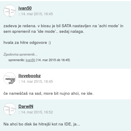
ivan50
::
14. mar 2015, 16:45
zadeva je rešena. v biosu je bil SATA nastavljen na 'achi mode' in
sem spremenil na 'ide mode'.. sedaj nalaga.
hvala za hitre odgovore :)
Zgodovina sprememb…
spremenilo:
ivan50
(
14. mar 2015 ob 16:45
)
iloveboobz
::
14. mar 2015, 16:45
če nameščaš na ssd, more bit nujno ahci, ne ide.
DarwiN
::
14. mar 2015, 16:52
Na ahci bo disk še hitrejši kot na IDE, ja...