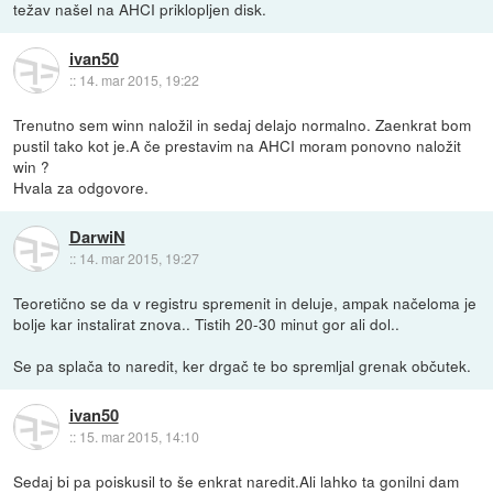
težav našel na AHCI priklopljen disk.
ivan50
::
14. mar 2015, 19:22
Trenutno sem winn naložil in sedaj delajo normalno. Zaenkrat bom
pustil tako kot je.A če prestavim na AHCI moram ponovno naložit
win ?
Hvala za odgovore.
DarwiN
::
14. mar 2015, 19:27
Teoretično se da v registru spremenit in deluje, ampak načeloma je
bolje kar instalirat znova.. Tistih 20-30 minut gor ali dol..
Se pa splača to naredit, ker drgač te bo spremljal grenak občutek.
ivan50
::
15. mar 2015, 14:10
Sedaj bi pa poiskusil to še enkrat naredit.Ali lahko ta gonilni dam