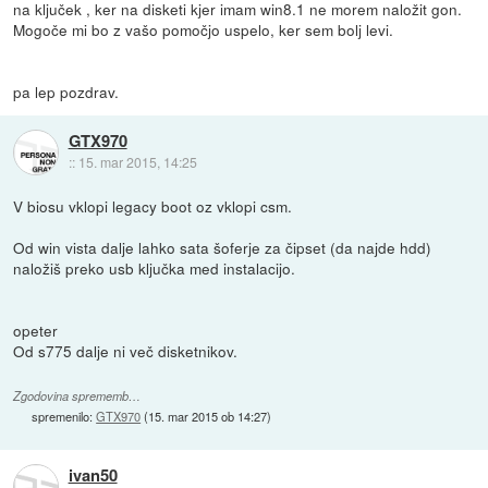
na ključek , ker na disketi kjer imam win8.1 ne morem naložit gon.
Mogoče mi bo z vašo pomočjo uspelo, ker sem bolj levi.
pa lep pozdrav.
GTX970
::
15. mar 2015, 14:25
V biosu vklopi legacy boot oz vklopi csm.
Od win vista dalje lahko sata šoferje za čipset (da najde hdd)
naložiš preko usb ključka med instalacijo.
opeter
Od s775 dalje ni več disketnikov.
Zgodovina sprememb…
spremenilo:
GTX970
(
15. mar 2015 ob 14:27
)
ivan50