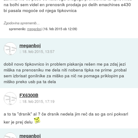
na bolhi sem videl en prenosnik prodaja po delih emachines e430
bi pasala mogoće od njega tipkovnica
Zgodovina sprememb…
spremenilo:
meganboj
(
16. feb 2015 ob 12:09
)
meganboj
::
18. feb 2015, 13:57
dobil novo tipkovnico in problem piskanja rešen me pa zdaj jezi
miška na prenosniku me dela niti nobena tipka ne prime ,probal
sem izbrisat gonilnike za miško pa nič ne pomaga priklopim pa
miško preko usb pa ta dela
FX6300B
::
18. feb 2015, 17:19
a to ta "drsnik" al ? če drsnik nedela jim reč da so ga oni pokvarl
ker je prej delu
meganboj