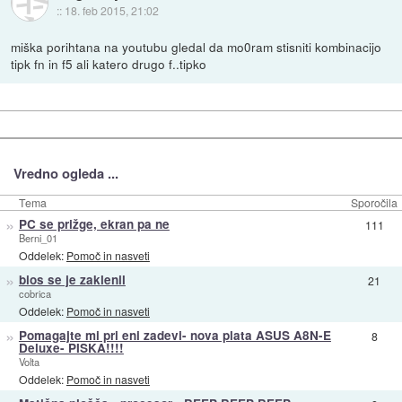
::
18. feb 2015, 21:02
miška porihtana na youtubu gledal da mo0ram stisniti kombinacijo
tipk fn in f5 ali katero drugo f..tipko
Vredno ogleda ...
Tema
Sporočila
»
PC se prižge, ekran pa ne
111
Berni_01
Oddelek:
Pomoč in nasveti
»
bios se je zaklenil
21
cobrica
Oddelek:
Pomoč in nasveti
»
Pomagajte mi pri eni zadevi- nova plata ASUS A8N-E
8
Deluxe- PISKA!!!!
Volta
Oddelek:
Pomoč in nasveti