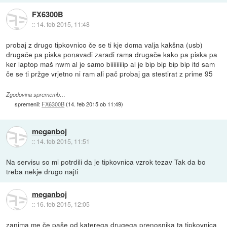
FX6300B
::
14. feb 2015, 11:48
probaj z drugo tipkovnico če se ti kje doma valja kakšna (usb)
drugače pa piska ponavadi zaradi rama drugače kako pa piska pa
ker laptop maš nwm al je samo biiiiiiiiip al je bip bip bip bip itd sam
če se ti pržge vrjetno ni ram ali pač probaj ga stestirat z prime 95
Zgodovina sprememb…
spremenil:
FX6300B
(
14. feb 2015 ob 11:49
)
meganboj
::
14. feb 2015, 11:51
Na servisu so mi potrdili da je tipkovnica vzrok tezav Tak da bo
treba nekje drugo najti
meganboj
::
16. feb 2015, 12:05
zanima me če paše od katerega drugega prenosnika ta tipkovnica