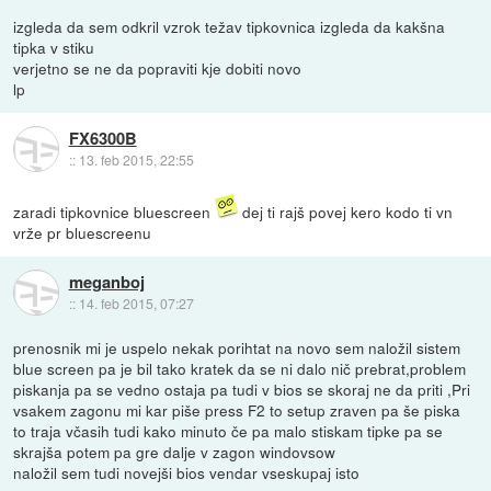
izgleda da sem odkril vzrok težav tipkovnica izgleda da kakšna
tipka v stiku
verjetno se ne da popraviti kje dobiti novo
lp
FX6300B
::
13. feb 2015, 22:55
zaradi tipkovnice bluescreen
dej ti rajš povej kero kodo ti vn
vrže pr bluescreenu
meganboj
::
14. feb 2015, 07:27
prenosnik mi je uspelo nekak porihtat na novo sem naložil sistem
blue screen pa je bil tako kratek da se ni dalo nič prebrat,problem
piskanja pa se vedno ostaja pa tudi v bios se skoraj ne da priti ,Pri
vsakem zagonu mi kar piše press F2 to setup zraven pa še piska
to traja včasih tudi kako minuto če pa malo stiskam tipke pa se
skrajša potem pa gre dalje v zagon windovsow
naložil sem tudi novejši bios vendar vseskupaj isto