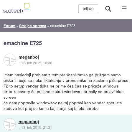
☰
Forum
»
Strojna oprema
»
emachine E725
emachine E725
meganboj
::
13. feb 2015, 16:36
imam naslednji problem z tem prenosnikomko ga prižgem samo
piska in čuje so neko tiktakanje v prenosniku na zaslonu piše press
F2 to setup vendar tipka ne prime čez čas se prikaže windows
error recovery če pritisnem start windows normally se pojavi blue
screen
če dam popravilo windowsov nekaj popravi kao vendar spet ista
zadeva kot prej se komu kaj sanja kaj bi blo narobe
meganboj
::
13. feb 2015, 21:31