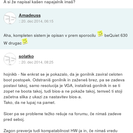
A si že napisal kašen napajalnik imaš?
Amadeuss
::
20. dec 2014, 06:15
Aha, kompleten sistem je opisan v prem sporocilu
beQuiet 630
W drugac
solatko
::
20. dec 2014, 08:25
hojnikb - Ne enkrat se je pokazalo, da je gonilnik zaviral celoten
boot postopek. Odstraniš gonilnik in zaženeš brez, pa se zadeva
postavi takoj, samo resolucija je VGA, instaliraš gonilnik in se ti
zopet ne boota takoj, tudi bios-a ne pokaže takoj, temveč ti stoji
začetna slika z ukazi za nastavitev bios-a.
Tako, da ne lupaj na pamet.
Sicer pa se probleme težko rešuje na forumu, če nimaš zadeve
pred seboj.
Zagon preverja tudi kompatabilnost HW-ja in, če nimaš vredu