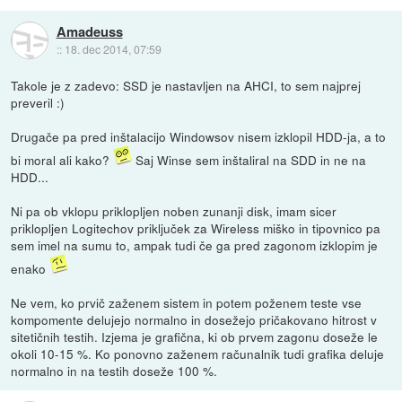
Amadeuss
::
18. dec 2014, 07:59
Takole je z zadevo: SSD je nastavljen na AHCI, to sem najprej
preveril :)
Drugače pa pred inštalacijo Windowsov nisem izklopil HDD-ja, a to
bi moral ali kako?
Saj Winse sem inštaliral na SDD in ne na
HDD...
Ni pa ob vklopu priklopljen noben zunanji disk, imam sicer
priklopljen Logitechov priključek za Wireless miško in tipovnico pa
sem imel na sumu to, ampak tudi če ga pred zagonom izklopim je
enako
Ne vem, ko prvič zaženem sistem in potem poženem teste vse
kompomente delujejo normalno in dosežejo pričakovano hitrost v
sitetičnih testih. Izjema je grafična, ki ob prvem zagonu doseže le
okoli 10-15 %. Ko ponovno zaženem računalnik tudi grafika deluje
normalno in na testih doseže 100 %.