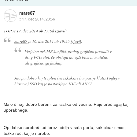
mare87
::
17. dec 2014, 23:56
TOP
je
17. dec 2014 ob 17:58
izjavil
:
mare87
je
16. dec 2014 ob 19:25
izjavil
:
Verjetno nek MB konflikt, probaj grafično presadit v
drug PCIe slot, če obstaja novejši bios za matično
ali grafično ga flashaj.
Jao pa dobro,kaj ti sploh bereš,kakšne lumparije klatiš.Poglej v
bios tvoj SSD kaj je nastavljeno IDE ali AHCI.
Malo dihaj, dobro berem, za razliko od večine. Raje predlagaj kaj
uporabnega.
Op: lahko sprobaš tudi brez hddja v sata portu, kak clear cmos,
težko rečt kaj je narobe.