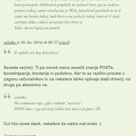
boot postopek. Odstraniš gonilnik in zaženeš brez, pa se zadeva
postavi takoj, samo resolucija je VGA, instaliraš gonilnik in se ti
zopet ne boota takoj, tudi bios-a ne pokaže takoj, temveč ti stoji
začetna slika z ukazi za nastavitev bios-a.
Tako, da ne lupaj na pamet.
solatko
je
20. dec 2014 ob 08:57
izjavil
:
Ti sploh veš, kaj dela bios?
Seveda ve(mo). Ti pa moreš resno osvežit znanje POSTa,
bootstrapanja, bootanja in podobno. Ker to so različni procesi v
zagonu računalnikov in na nekatere lahko vplivajo slabi driverji, na
druge pa absolutno ne.
solatko
No comment raje, gtfo s takimi "nasveti".
POST ima z vga driverji toliko kot ima ti pojma z IT.
Cut him some slack, nekatere že matra mal emšo :)
Zgodovina sprememb…