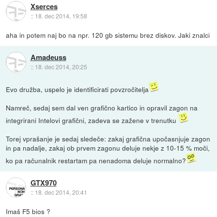
Xserces
::
18. dec 2014, 19:58
aha in potem naj bo na npr. 120 gb sistemu brez diskov. Jaki znalci
Amadeuss
::
18. dec 2014, 20:25
Evo družba, uspelo je identificirati povzročitelja
Namreč, sedaj sem dal ven grafično kartico in opravil zagon na
integrirani Intelovi grafični, zadeva se zažene v trenutku
Torej vprašanje je sedaj sledeče: zakaj grafična upočasnjuje zagon
in pa nadalje, zakaj ob prvem zagonu deluje nekje z 10-15 % moči,
ko pa računalnik restartam pa nenadoma deluje normalno?
GTX970
::
18. dec 2014, 20:41
Imaš F5 bios ?