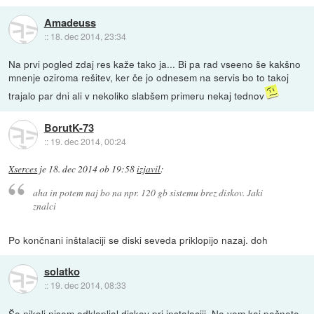
Amadeuss
::
18. dec 2014, 23:34
Na prvi pogled zdaj res kaže tako ja... Bi pa rad vseeno še kakšno
mnenje oziroma rešitev, ker če jo odnesem na servis bo to takoj
trajalo par dni ali v nekoliko slabšem primeru nekaj tednov
BorutK-73
::
19. dec 2014, 00:24
Xserces
je
18. dec 2014 ob 19:58
izjavil
:
aha in potem naj bo na npr. 120 gb sistemu brez diskov. Jaki
znalci
Po končnani inštalaciji se diski seveda priklopijo nazaj. doh
solatko
::
19. dec 2014, 08:33
Še nikoli nisem odklapljal diskov pri instalaciji. Ne vem kaj počnete,