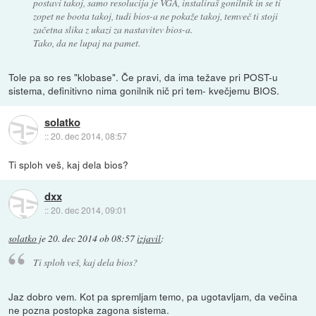
postavi takoj, samo resolucija je VGA, instaliraš gonilnik in se ti
zopet ne boota takoj, tudi bios-a ne pokaže takoj, temveč ti stoji
začetna slika z ukazi za nastavitev bios-a.
Tako, da ne lupaj na pamet.
Tole pa so res "klobase". Če pravi, da ima težave pri POST-u
sistema, definitivno nima gonilnik nič pri tem- kvečjemu BIOS.
solatko
::
20. dec 2014, 08:57
Ti sploh veš, kaj dela bios?
dxx
::
20. dec 2014, 09:01
solatko
je
20. dec 2014 ob 08:57
izjavil
:
Ti sploh veš, kaj dela bios?
Jaz dobro vem. Kot pa spremljam temo, pa ugotavljam, da večina
ne pozna postopka zagona sistema.