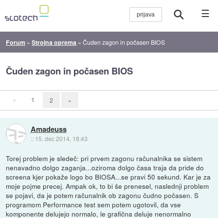
☰
Forum
»
Strojna oprema
»
Čuden zagon in počasen BIOS
Čuden zagon in počasen BIOS
«
1
2
»
Amadeuss
::
15. dec 2014, 18:43
Torej problem je sledeč: pri prvem zagonu računalnika se sistem
nenavadno dolgo zaganja...oziroma dolgo časa traja da pride do
screena kjer pokaže logo bo BIOSA...se pravi 50 sekund. Kar je za
moje pojme precej. Ampak ok, to bi še prenesel, naslednji problem
se pojavi, da je potem računalnik ob zagonu čudno počasen. S
programom Performance test sem potem ugotovil, da vse
komponente delujejo normalo, le grafična deluje nenormalno