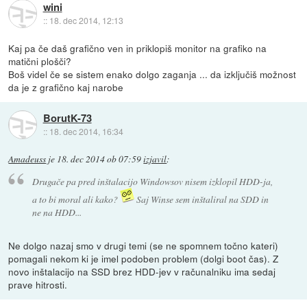
wini
::
18. dec 2014, 12:13
Kaj pa če daš grafično ven in priklopiš monitor na grafiko na
matični plošči?
Boš videl če se sistem enako dolgo zaganja ... da izključiš možnost
da je z grafično kaj narobe
BorutK-73
::
18. dec 2014, 16:34
Amadeuss
je
18. dec 2014 ob 07:59
izjavil
:
Drugače pa pred inštalacijo Windowsov nisem izklopil HDD-ja,
a to bi moral ali kako?
Saj Winse sem inštaliral na SDD in
ne na HDD...
Ne dolgo nazaj smo v drugi temi (se ne spomnem točno kateri)
pomagali nekom ki je imel podoben problem (dolgi boot čas). Z
novo inštalacijo na SSD brez HDD-jev v računalniku ima sedaj
prave hitrosti.