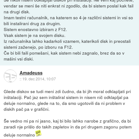
vendar se meni še niti enkrat ni zgodilo, da bi sistem poslal kak fail
na drugi disk.
Imam testni računalnik, na katerem so 4-je različni sistemi in vsi so
bili instalirani drug za drugim.
Sistem enostavno izbiram z F12.
Vsak sistem je na svojem disku.
Iz računalnika lahko kadarkoli vzamem, katerikoli disk in preostali
sistemi zaženejo, po izboru na F12.
Če bi bili faili pomešani, kak sistem nebi zagnalo, brez da so v
mašini vsi diski.
Amadeuss
::
19. dec 2014, 10:07
Glede diskov se tudi meni zdi čudno, da bi jih moral odklapljati pri
inštalaciji. Pač jaz sem inštaliral sistem in nisem nič odklapljal pa
deluje normalno, glede na to, da smo ugotovili da ni problem v
diskih pač pa v grafični.
Še vedno mi pa ni jasno, kaj bi bilo lahko narobe z grafično, da bi
zaradi nje prišlo do takih zapletov in da pri drugem zagonu potem
deluje normalno