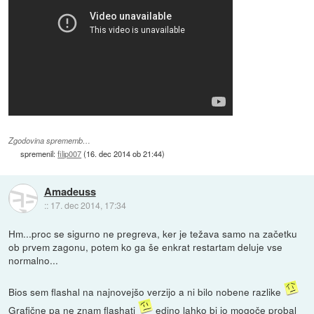
Zgodovina sprememb…
spremenil:
filip007
(
16. dec 2014 ob 21:44
)
Amadeuss
::
17. dec 2014, 17:34
Hm...proc se sigurno ne pregreva, ker je težava samo na začetku
ob prvem zagonu, potem ko ga še enkrat restartam deluje vse
normalno...
Bios sem flashal na najnovejšo verzijo a ni bilo nobene razlike
Grafične pa ne znam flashati
edino lahko bi jo mogoče probal