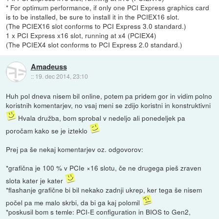
* For optimum performance, if only one PCI Express graphics card
is to be installed, be sure to install it in the PCIEX16 slot.
(The PCIEX16 slot conforms to PCI Express 3.0 standard.)
1 x PCI Express x16 slot, running at x4 (PCIEX4)
(The PCIEX4 slot conforms to PCI Express 2.0 standard.)
Amadeuss
::
19. dec 2014, 23:10
Huh pol dneva nisem bil online, potem pa pridem gor in vidim polno
koristnih komentarjev, no vsaj meni se zdijo koristni in konstruktivni
Hvala družba, bom sprobal v nedeljo ali ponedeljek pa
poročam kako se je izteklo
Prej pa še nekaj komentarjev oz. odgovorov:
*grafična je 100 % v PCIe ×16 slotu, če ne drugega pieš zraven
slota kater je kater
*flashanje grafične bi bil nekako zadnji ukrep, ker tega še nisem
počel pa me malo skrbi, da bi ga kaj polomil
*poskusil bom s temle: PCI-E configuration in BIOS to Gen2,