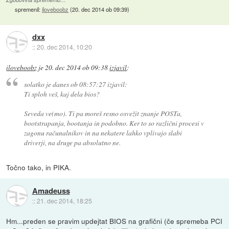
spremenil:
iloveboobz
(
20. dec 2014 ob 09:39
)
dxx
::
20. dec 2014, 10:20
iloveboobz
je
20. dec 2014 ob 09:38
izjavil
:
solatko je danes ob 08:57:27 izjavil:
Ti sploh veš, kaj dela bios?
Seveda ve(mo). Ti pa moreš resno osvežit znanje POSTa,
bootstrapanja, bootanja in podobno. Ker to so različni procesi v
zagonu računalnikov in na nekatere lahko vplivajo slabi
driverji, na druge pa absolutno ne.
Točno tako, in PIKA.
Amadeuss
::
21. dec 2014, 18:25
Hm...preden se pravim updejtat BIOS na grafični (če spremeba PCI