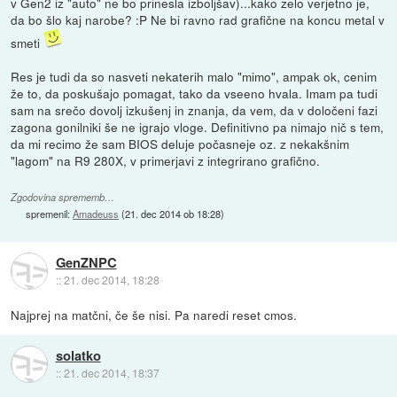
v Gen2 iz "auto" ne bo prinesla izboljšav)...kako zelo verjetno je,
da bo šlo kaj narobe? :P Ne bi ravno rad grafične na koncu metal v
smeti
Res je tudi da so nasveti nekaterih malo "mimo", ampak ok, cenim
že to, da poskušajo pomagat, tako da vseeno hvala. Imam pa tudi
sam na srečo dovolj izkušenj in znanja, da vem, da v določeni fazi
zagona gonilniki še ne igrajo vloge. Definitivno pa nimajo nič s tem,
da mi recimo že sam BIOS deluje počasneje oz. z nekakšnim
"lagom" na R9 280X, v primerjavi z integrirano grafično.
Zgodovina sprememb…
spremenil:
Amadeuss
(
21. dec 2014 ob 18:28
)
GenZNPC
::
21. dec 2014, 18:28
Najprej na matčni, če še nisi. Pa naredi reset cmos.
solatko
::
21. dec 2014, 18:37