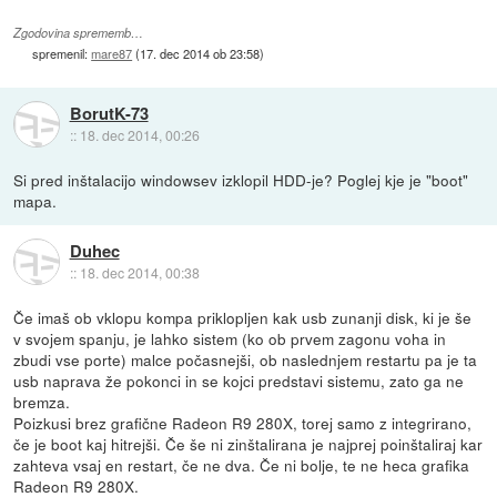
Zgodovina sprememb…
spremenil:
mare87
(
17. dec 2014 ob 23:58
)
BorutK-73
::
18. dec 2014, 00:26
Si pred inštalacijo windowsev izklopil HDD-je? Poglej kje je "boot"
mapa.
Duhec
::
18. dec 2014, 00:38
Če imaš ob vklopu kompa priklopljen kak usb zunanji disk, ki je še
v svojem spanju, je lahko sistem (ko ob prvem zagonu voha in
zbudi vse porte) malce počasnejši, ob naslednjem restartu pa je ta
usb naprava že pokonci in se kojci predstavi sistemu, zato ga ne
bremza.
Poizkusi brez grafične Radeon R9 280X, torej samo z integrirano,
če je boot kaj hitrejši. Če še ni zinštalirana je najprej poinštaliraj kar
zahteva vsaj en restart, če ne dva. Če ni bolje, te ne heca grafika
Radeon R9 280X.