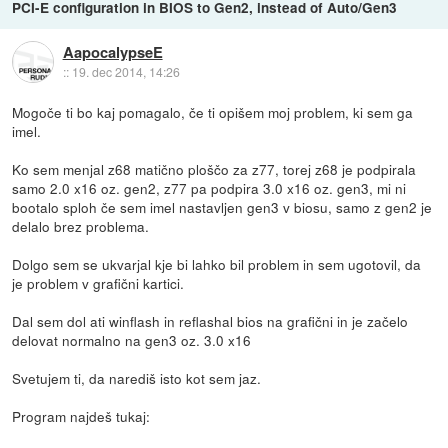
PCI-E configuration in BIOS to Gen2, instead of Auto/Gen3
AapocalypseE
::
19. dec 2014, 14:26
Mogoče ti bo kaj pomagalo, če ti opišem moj problem, ki sem ga
imel.
Ko sem menjal z68 matično ploščo za z77, torej z68 je podpirala
samo 2.0 x16 oz. gen2, z77 pa podpira 3.0 x16 oz. gen3, mi ni
bootalo sploh če sem imel nastavljen gen3 v biosu, samo z gen2 je
delalo brez problema.
Dolgo sem se ukvarjal kje bi lahko bil problem in sem ugotovil, da
je problem v grafični kartici.
Dal sem dol ati winflash in reflashal bios na grafični in je začelo
delovat normalno na gen3 oz. 3.0 x16
Svetujem ti, da narediš isto kot sem jaz.
Program najdeš tukaj: