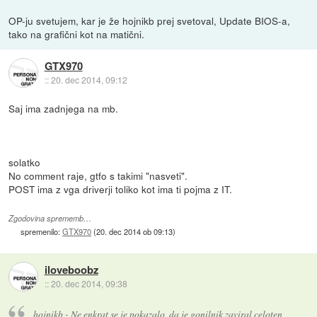
OP-ju svetujem, kar je že hojnikb prej svetoval, Update BIOS-a,
tako na grafični kot na matični.
GTX970
::
20. dec 2014, 09:12
Saj ima zadnjega na mb.
solatko
No comment raje, gtfo s takimi "nasveti".
POST ima z vga driverji toliko kot ima ti pojma z IT.
Zgodovina sprememb…
spremenilo:
GTX970
(
20. dec 2014 ob 09:13
)
iloveboobz
::
20. dec 2014, 09:38
hojnikb - Ne enkrat se je pokazalo, da je gonilnik zaviral celoten