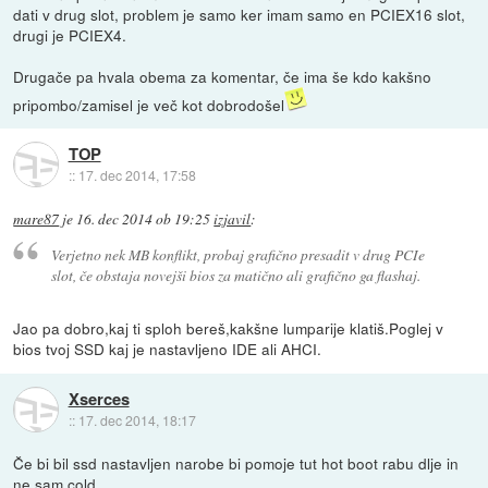
dati v drug slot, problem je samo ker imam samo en PCIEX16 slot,
drugi je PCIEX4.
Drugače pa hvala obema za komentar, če ima še kdo kakšno
pripombo/zamisel je več kot dobrodošel
TOP
::
17. dec 2014, 17:58
mare87
je
16. dec 2014 ob 19:25
izjavil
:
Verjetno nek MB konflikt, probaj grafično presadit v drug PCIe
slot, če obstaja novejši bios za matično ali grafično ga flashaj.
Jao pa dobro,kaj ti sploh bereš,kakšne lumparije klatiš.Poglej v
bios tvoj SSD kaj je nastavljeno IDE ali AHCI.
Xserces
::
17. dec 2014, 18:17
Če bi bil ssd nastavljen narobe bi pomoje tut hot boot rabu dlje in
ne sam cold.