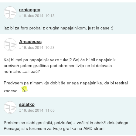
crniangeo
::
19. dec 2014, 10:13
jaz bi za foro probal z drugim napajalnikom, just in case :)
Amadeuss
::
19. dec 2014, 10:23
Kaj bi mel pa napajalnik veze tukaj? Sej če bi bil napajalnik
prešvoh potem grafična pod obremenitvijo ne bi delovala
normalno...ali pač?
Predvsem pa nimam kje dobit še enega napajalnika, da bi testiral
zadevo...
solatko
::
19. dec 2014, 11:05
Problem so slabi gonilniki, poizkušaj z večimi in obdrži delujočega.
Pomagaj si s forumom za tvojo grafiko na AMD strani.