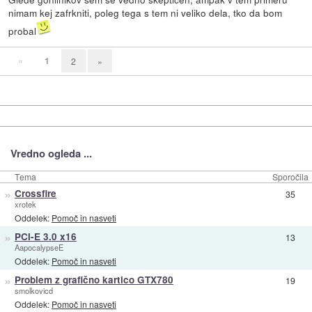
nimam kej zafrkniti, poleg tega s tem ni veliko dela, tko da bom
probal
«
1
2
»
Vredno ogleda ...
Tema
Sporočila
»
Crossfire
35
xrotek
Oddelek:
Pomoč in nasveti
»
PCI-E 3.0 x16
13
AapocalypseE
Oddelek:
Pomoč in nasveti
»
Problem z grafično kartico GTX780
19
smolkovicd
Oddelek:
Pomoč in nasveti