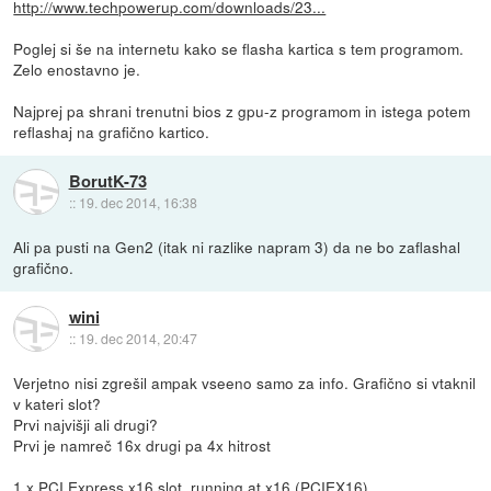
http://www.techpowerup.com/downloads/23...
Poglej si še na internetu kako se flasha kartica s tem programom.
Zelo enostavno je.
Najprej pa shrani trenutni bios z gpu-z programom in istega potem
reflashaj na grafično kartico.
BorutK-73
::
19. dec 2014, 16:38
Ali pa pusti na Gen2 (itak ni razlike napram 3) da ne bo zaflashal
grafično.
wini
::
19. dec 2014, 20:47
Verjetno nisi zgrešil ampak vseeno samo za info. Grafično si vtaknil
v kateri slot?
Prvi najvišji ali drugi?
Prvi je namreč 16x drugi pa 4x hitrost
1 x PCI Express x16 slot, running at x16 (PCIEX16)