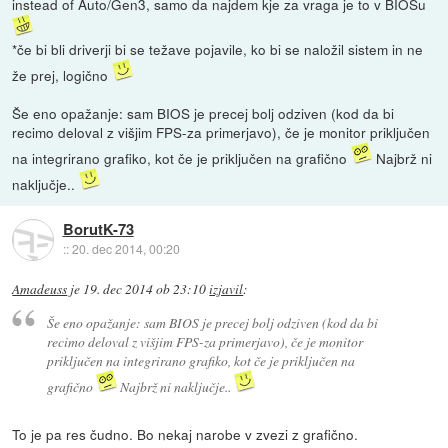
instead of Auto/Gen3, samo da najdem kje za vraga je to v BIOSu
*če bi bli driverji bi se težave pojavile, ko bi se naložil sistem in ne
že prej, logično
Še eno opažanje: sam BIOS je precej bolj odziven (kod da bi
recimo deloval z višjim FPS-za primerjavo), če je monitor priključen
na integrirano grafiko, kot če je priključen na grafično
Najbrž ni
naključje..
BorutK-73
::
20. dec 2014, 00:20
Amadeuss
je
19. dec 2014 ob 23:10
izjavil
:
Še eno opažanje: sam BIOS je precej bolj odziven (kod da bi
recimo deloval z višjim FPS-za primerjavo), če je monitor
priključen na integrirano grafiko, kot če je priključen na
grafično
Najbrž ni naključje..
To je pa res čudno. Bo nekaj narobe v zvezi z grafično.