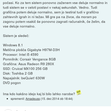
počasi. Ko za tem sistem ponovno zaženem vse deluje normalno in
tudi sistem se v celoti postavi v nekaj sekundah. Vedno. Tudi
grafična potem deluje normalno, sem jo testiral tudi v grafično
zahtevnih igrah in ni težav. Mi gre pa na živce, da moram po
zagonu potem vsakič še ponovno zagnati računalnik, če želim, da
vse deluje normalno.
Sistem je sledeč:
Windows 8.1
Matična plošča Gigabyte H97M-D3H
Procesor: Intel i5 4590
Pomnilnik: Corsair Vengance 8GB
Grafična: Asus Radeon R9 280X
SSD: Cruical MX100 256 GB
Disk: Toshiba 2 GB
Napajalnik: beQuiet! 630W
DVD pogon
Ima kdo kakšno idejo kaj bi bilo lahko narobe?
spremenil:
Amadeuss
(
15. dec 2014 ob 18:44
)