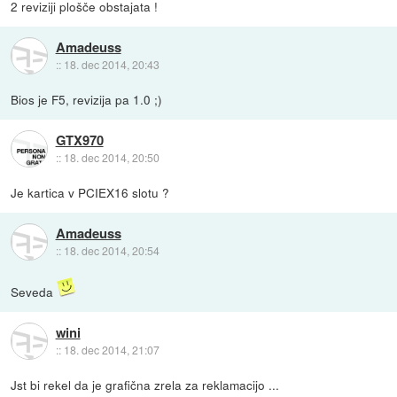
2 reviziji plošče obstajata !
Amadeuss
::
18. dec 2014, 20:43
Bios je F5, revizija pa 1.0 ;)
GTX970
::
18. dec 2014, 20:50
Je kartica v PCIEX16 slotu ?
Amadeuss
::
18. dec 2014, 20:54
Seveda
wini
::
18. dec 2014, 21:07
Jst bi rekel da je grafična zrela za reklamacijo ...