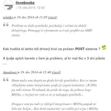
iloveboobz
::
19. dec 2014, 12:42
solatko
je
19. dec 2014 ob 11:05
izjavil
:
Problem so slabi gonilniki, poizkušaj z večimi in obdrži
delujočega. Pomagaj si s forumom za tvojo grafiko na AMD
strani.
Kak hudiča bi lahko bili driverji krivi za počasn
sistema ?
POST
A ljudje sploh berete v čem je problem, al kr mal tko v 3 dni pišete
....
Amadeuss
je
19. dec 2014 ob 12:40
izjavil
:
Hmm malo sem skepticen glede krivde gonilnikov. Ker ce imam
vklopljeno samo integrirano grafo je zagon instanten, z R 280x
pa rabi sistem 50 sekund, da pride do tega, da prikaze logo
BIOSa...v tej fazi ne vem ce se ze nalagajo gonilniki...
Drugace sem pa tudi ze izklopil integrirano v BIOSu,ampak ni
bilo nic boljse... Kai dosti nastavitev za vodilo pci-e pa v BIOSu