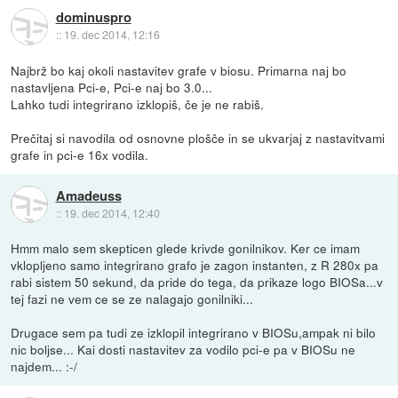
dominuspro
::
19. dec 2014, 12:16
Najbrž bo kaj okoli nastavitev grafe v biosu. Primarna naj bo
nastavljena Pci-e, Pci-e naj bo 3.0...
Lahko tudi integrirano izklopiš, če je ne rabiš.
Prečitaj si navodila od osnovne plošče in se ukvarjaj z nastavitvami
grafe in pci-e 16x vodila.
Amadeuss
::
19. dec 2014, 12:40
Hmm malo sem skepticen glede krivde gonilnikov. Ker ce imam
vklopljeno samo integrirano grafo je zagon instanten, z R 280x pa
rabi sistem 50 sekund, da pride do tega, da prikaze logo BIOSa...v
tej fazi ne vem ce se ze nalagajo gonilniki...
Drugace sem pa tudi ze izklopil integrirano v BIOSu,ampak ni bilo
nic boljse... Kai dosti nastavitev za vodilo pci-e pa v BIOSu ne
najdem... :-/