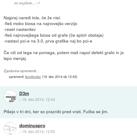
ne najdem... :-/
Najprej naredi tole, če že nisi:
-fleš mobo biosa na najnovejšo verzijo
-reset nastavitev
-fleš najnovejšega biosa od grafe (če sploh obstaja)
-nastavi pci-e na 3.0, prva grafika naj bo pci-e
Če nič od tega ne pomaga, potem maš napol defekt grafo in jo
lepo menjaj.
Zgodovina sprememb…
spremenil:
iloveboobz
(
19. dec 2014 ob 12:43
)
D3m
::
19. dec 2014, 12:44
Pišejo v tri dni, ker so prazniki pred vrati. Fučka se jim.
dominuspro
::
19. dec 2014, 12:55