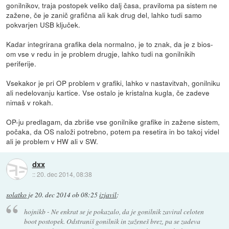
gonilnikov, traja postopek veliko dalj časa, praviloma pa sistem ne
zažene, če je zanič grafična ali kak drug del, lahko tudi samo
pokvarjen USB ključek.
Kadar integrirana grafika dela normalno, je to znak, da je z bios-
om vse v redu in je problem drugje, lahko tudi na gonilnikih
periferije.
Vsekakor je pri OP problem v grafiki, lahko v nastavitvah, gonilniku
ali nedelovanju kartice. Vse ostalo je kristalna kugla, če zadeve
nimaš v rokah.
OP-ju predlagam, da zbriše vse gonilnike grafike in zažene sistem,
počaka, da OS naloži potrebno, potem pa resetira in bo takoj videl
ali je problem v HW ali v SW.
dxx
::
20. dec 2014, 08:38
solatko
je
20. dec 2014 ob 08:25
izjavil
:
hojnikb - Ne enkrat se je pokazalo, da je gonilnik zaviral celoten
boot postopek. Odstraniš gonilnik in zaženeš brez, pa se zadeva