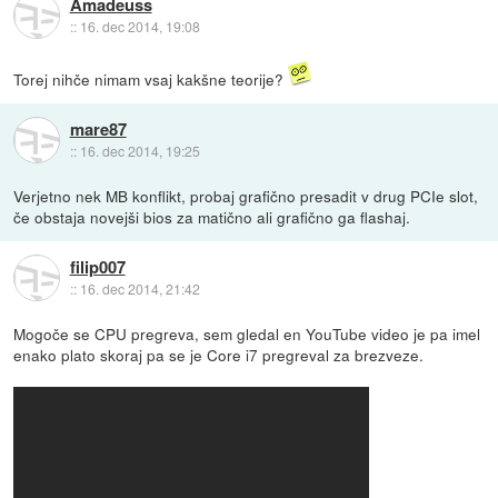
Amadeuss
::
16. dec 2014, 19:08
Torej nihče nimam vsaj kakšne teorije?
mare87
::
16. dec 2014, 19:25
Verjetno nek MB konflikt, probaj grafično presadit v drug PCIe slot,
če obstaja novejši bios za matično ali grafično ga flashaj.
filip007
::
16. dec 2014, 21:42
Mogoče se CPU pregreva, sem gledal en YouTube video je pa imel
enako plato skoraj pa se je Core i7 pregreval za brezveze.