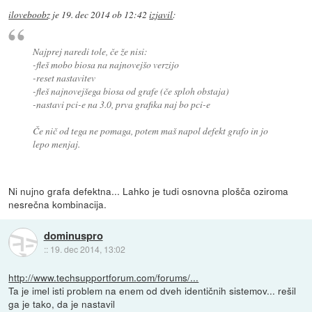
iloveboobz
je
19. dec 2014 ob 12:42
izjavil
:
Najprej naredi tole, če že nisi:
-fleš mobo biosa na najnovejšo verzijo
-reset nastavitev
-fleš najnovejšega biosa od grafe (če sploh obstaja)
-nastavi pci-e na 3.0, prva grafika naj bo pci-e
Če nič od tega ne pomaga, potem maš napol defekt grafo in jo
lepo menjaj.
Ni nujno grafa defektna... Lahko je tudi osnovna plošča oziroma
nesrečna kombinacija.
dominuspro
::
19. dec 2014, 13:02
http://www.techsupportforum.com/forums/...
Ta je imel isti problem na enem od dveh identičnih sistemov... rešil
ga je tako, da je nastavil