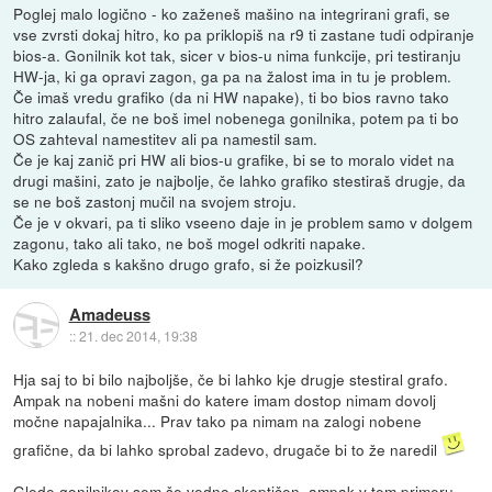
Poglej malo logično - ko zaženeš mašino na integrirani grafi, se
vse zvrsti dokaj hitro, ko pa priklopiš na r9 ti zastane tudi odpiranje
bios-a. Gonilnik kot tak, sicer v bios-u nima funkcije, pri testiranju
HW-ja, ki ga opravi zagon, ga pa na žalost ima in tu je problem.
Če imaš vredu grafiko (da ni HW napake), ti bo bios ravno tako
hitro zalaufal, če ne boš imel nobenega gonilnika, potem pa ti bo
OS zahteval namestitev ali pa namestil sam.
Če je kaj zanič pri HW ali bios-u grafike, bi se to moralo videt na
drugi mašini, zato je najbolje, če lahko grafiko stestiraš drugje, da
se ne boš zastonj mučil na svojem stroju.
Če je v okvari, pa ti sliko vseeno daje in je problem samo v dolgem
zagonu, tako ali tako, ne boš mogel odkriti napake.
Kako zgleda s kakšno drugo grafo, si že poizkusil?
Amadeuss
::
21. dec 2014, 19:38
Hja saj to bi bilo najboljše, če bi lahko kje drugje stestiral grafo.
Ampak na nobeni mašni do katere imam dostop nimam dovolj
močne napajalnika... Prav tako pa nimam na zalogi nobene
grafične, da bi lahko sprobal zadevo, drugače bi to že naredil
Glede gonilnikov sem še vedno skeptičen, ampak v tem primeru