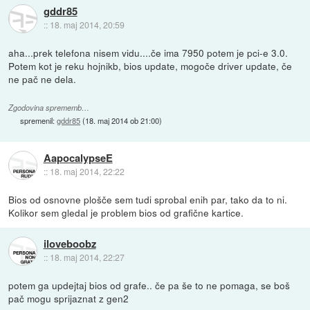
gddr85
::
18. maj 2014, 20:59
aha...prek telefona nisem vidu....če ima 7950 potem je pci-e 3.0.
Potem kot je reku hojnikb, bios update, mogoče driver update, če
ne pač ne dela.
Zgodovina sprememb…
spremenil:
gddr85
(
18. maj 2014 ob 21:00
)
AapocalypseE
::
18. maj 2014, 22:22
Bios od osnovne plošče sem tudi sprobal enih par, tako da to ni.
Kolikor sem gledal je problem bios od grafične kartice.
iloveboobz
::
18. maj 2014, 22:27
potem ga updejtaj bios od grafe.. če pa še to ne pomaga, se boš
pač mogu sprijaznat z gen2