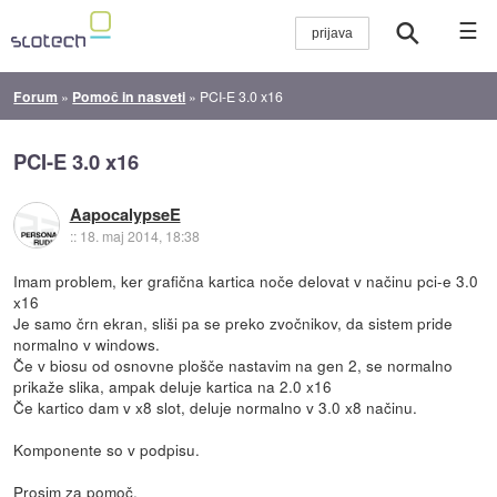
☰
Forum
»
Pomoč in nasveti
»
PCI-E 3.0 x16
PCI-E 3.0 x16
AapocalypseE
::
18. maj 2014, 18:38
Imam problem, ker grafična kartica noče delovat v načinu pci-e 3.0
x16
Je samo črn ekran, sliši pa se preko zvočnikov, da sistem pride
normalno v windows.
Če v biosu od osnovne plošče nastavim na gen 2, se normalno
prikaže slika, ampak deluje kartica na 2.0 x16
Če kartico dam v x8 slot, deluje normalno v 3.0 x8 načinu.
Komponente so v podpisu.
Prosim za pomoč.