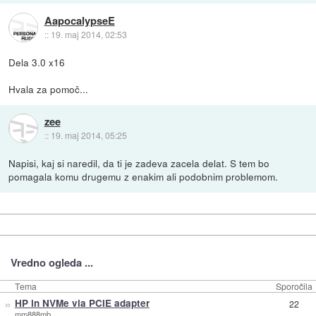
AapocalypseE
::
19. maj 2014, 02:53
Dela 3.0 x16
Hvala za pomoč...
zee
::
19. maj 2014, 05:25
Napisi, kaj si naredil, da ti je zadeva zacela delat. S tem bo
pomagala komu drugemu z enakim ali podobnim problemom.
Vredno ogleda ...
Tema
Sporočila
»
HP in NVMe via PCIE adapter
22
mm888mb