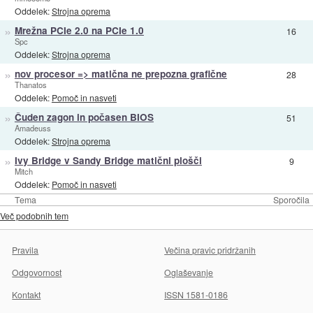
Oddelek:
Strojna oprema
»
Mrežna PCIe 2.0 na PCIe 1.0
16
Spc
Oddelek:
Strojna oprema
»
nov procesor => matična ne prepozna grafične
28
Thanatos
Oddelek:
Pomoč in nasveti
»
Čuden zagon in počasen BIOS
51
Amadeuss
Oddelek:
Strojna oprema
»
Ivy Bridge v Sandy Bridge matični plošči
9
Mitch
Oddelek:
Pomoč in nasveti
Tema
Sporočila
Več podobnih tem
Pravila
Večina pravic pridržanih
Odgovornost
Oglaševanje
Kontakt
ISSN 1581-0186