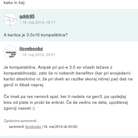
kako in kaj.
gddr85
::
18. maj 2014, 19:17
A kartica je 3.0x16 kompatibilna?
iloveboobz
::
18. maj 2014, 20:01
Je kompatabilna. Ampak pri pci-e 3.0 so včasih težave z
kompatabilnostjo, zato če ni nobenih benefitov (kar pri enojederni
kartici absolutno ni, že pri dveh so razlike skoraj nične) pač daš na
gen2 in šibaš naprej.
Če imaš pa res nemorš spat, ker ti nedela na gen3, pa updejtaj
bios od plate in probi še enkrat. Če še vedno ne dela, upoštevaj
zgornji nasvet :)
Zgodovina sprememb…
spremenil:
iloveboobz
(
18. maj 2014 ob 20:03
)