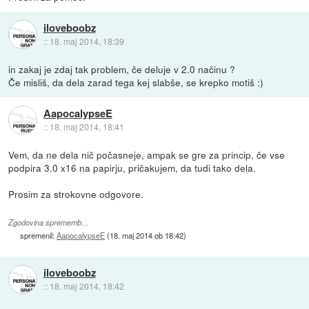
iloveboobz
::
18. maj 2014, 18:39
in zakaj je zdaj tak problem, če deluje v 2.0 načinu ?
Če misliš, da dela zarad tega kej slabše, se krepko motiš :)
AapocalypseE
::
18. maj 2014, 18:41
Vem, da ne dela nič počasneje, ampak se gre za princip, če vse
podpira 3.0 x16 na papirju, pričakujem, da tudi tako dela.
Prosim za strokovne odgovore.
Zgodovina sprememb…
spremenil:
AapocalypseE
(
18. maj 2014 ob 18:42
)
iloveboobz
::
18. maj 2014, 18:42