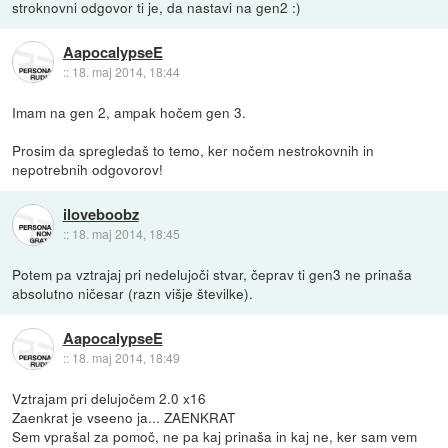
stroknovni odgovor ti je, da nastavi na gen2 :)
AapocalypseE
::
18. maj 2014, 18:44
Imam na gen 2, ampak hočem gen 3.
Prosim da spregledaš to temo, ker nočem nestrokovnih in
nepotrebnih odgovorov!
iloveboobz
::
18. maj 2014, 18:45
Potem pa vztrajaj pri nedelujoči stvar, čeprav ti gen3 ne prinaša
absolutno ničesar (razn višje številke).
AapocalypseE
::
18. maj 2014, 18:49
Vztrajam pri delujočem 2.0 x16
Zaenkrat je vseeno ja... ZAENKRAT
Sem vprašal za pomoč, ne pa kaj prinaša in kaj ne, ker sam vem