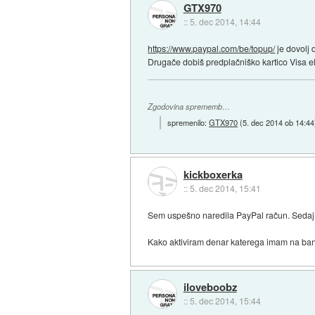
GTX970
::
5. dec 2014, 14:44
https://www.paypal.com/be/topup/
je dovolj 
Drugače dobiš predplačniško kartico Visa e
Zgodovina sprememb…
spremenilo:
GTX970
(
5. dec 2014 ob 14:44
kickboxerka
::
5. dec 2014, 15:41
Sem uspešno naredila PayPal račun. Sedaj 
Kako aktiviram denar katerega imam na banč
iloveboobz
::
5. dec 2014, 15:44