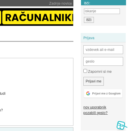
Išči:
Zadnje novice
Prijava
Zapomni si me
tudi
nov uporabnik
u?
pozabili geslo?