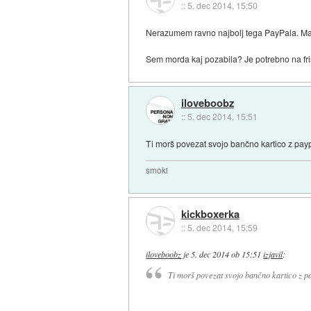
::
5. dec 2014, 15:50
Nerazumem ravno najbolj tega PayPala. Malo
Sem morda kaj pozabila? Je potrebno na fr
iloveboobz
::
5. dec 2014, 15:51
Ti morš povezat svojo bančno kartico z pay
smoki
kickboxerka
::
5. dec 2014, 15:59
iloveboobz
je
5. dec 2014 ob 15:51
izjavil
:
Ti morš povezat svojo bančno kartico z p