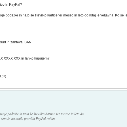
ico in PayPal?
je podatke in nato še številko kartice ter mesec in leto do kdaj je veljavna. Ko se j
ount in zahteva IBAN
XX XXXX XXX in lahko kupujem?
6:07
)
voje podatke in nato še številko kartice ter mesec in leto do
lo sem še na mailu potrdila PayPal račun.