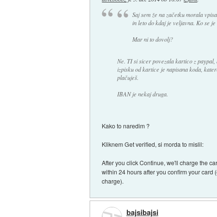
Saj sem že na začetku morala vpisat
in leto do kdaj je veljavna. Ko se j
Mar ni to dovolj?
Ne. TI si sicer povezala kartico z paypal, 
izpisku od kartice je napisana koda, kate
plačuješ.
IBAN je nekaj druga.
Kako to naredim ?
Kliknem Get verified, si morda to mislil:
After you click Continue, we'll charge the c
within 24 hours after you confirm your card (
charge).
bajsibajsi