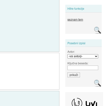
Hitre funkcije
seznam tem
Posebni izpisi
Avtor:
Ključna beseda: