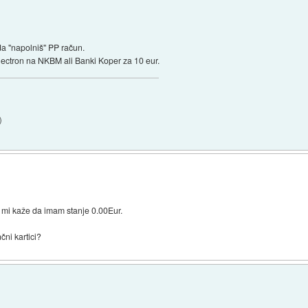
da "napolniš" PP račun.
lectron na NKBM ali Banki Koper za 10 eur.
)
mi kaže da imam stanje 0.00Eur.
ni kartici?