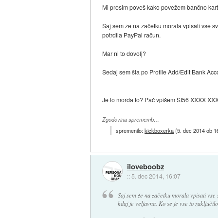
Mi prosim poveš kako povežem bančno kart
Saj sem že na začetku morala vpisati vse svo
potrdila PayPal račun.
Mar ni to dovolj?
Sedaj sem šla po Profile Add/Edit Bank Acc
Je to morda to? Pač vpišem SI56 XXXX XX
Zgodovina sprememb…
spremenilo:
kickboxerka
(
5. dec 2014 ob 1
iloveboobz
::
5. dec 2014, 16:07
Saj sem že na začetku morala vpisati vse s
kdaj je veljavna. Ko se je vse to zaključi