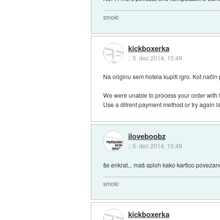
smoki
kickboxerka
::
5. dec 2014, 15:49
Na originu sem hotela kupiti igro. Kot način
We were unable to process your order with
Use a difrent payment method or try again la
iloveboobz
::
5. dec 2014, 15:49
še enkrat... maš sploh kako kartico povezan
smoki
kickboxerka