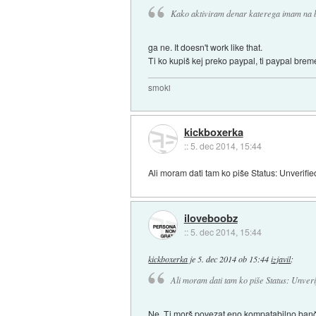
Kako aktiviram denar katerega imam na b
ga ne. It doesn't work like that.
Ti ko kupiš kej preko paypal, ti paypal brem
smoki
kickboxerka
::
5. dec 2014, 15:44
Ali moram dati tam ko piše Status: Unverified
iloveboobz
::
5. dec 2014, 15:44
kickboxerka
je
5. dec 2014 ob 15:44
izjavil
:
Ali moram dati tam ko piše Status: Unverif
Ne. Ti morš povezat eno kompatabilno bančno