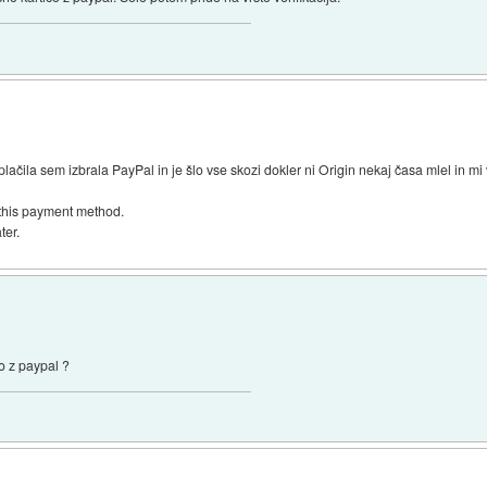
 plačila sem izbrala PayPal in je šlo vse skozi dokler ni Origin nekaj časa mlel in m
 this payment method.
ter.
o z paypal ?