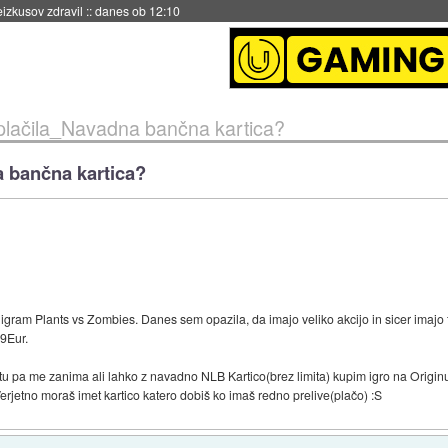
naslednji dve leti
::
danes ob 11:37
i plačila_Navadna bančna kartica?
a bančna kartica?
igram Plants vs Zombies. Danes sem opazila, da imajo veliko akcijo in sicer imajo 
9Eur.
u pa me zanima ali lahko z navadno NLB Kartico(brez limita) kupim igro na Origin
rjetno moraš imet kartico katero dobiš ko imaš redno prelive(plačo) :S