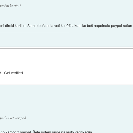
ančni kartici?
eni direkt kartico. Stanje boš mela več kot 0€ takrat, ko boš napolnala paypal raču
 - Get verified
ied - Get verified
 kartico z paypal. Šele potem pride na vrsto verifikacija.