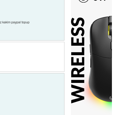
n z kakim paypal topup