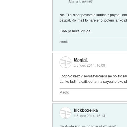
Mar ni to dovolj?
Ne. TI si sicer povezala kartico z paypal, a
paypal. Ko imaš to narejeno, potem lahko p
IBAN je nekaj druga.
smoki
Magic1
::
5. dec 2014, 16:09
Kot prvo brez vise/mastercarda ne bo šlo rav
Lahko tudi naložiš denar na paypal preko p
Magic
kickboxerka
::
5. dec 2014, 16:14
iloveboobz
je
5. dec 2014 ob 16:07
izjavil
: