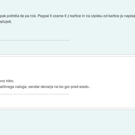
mpak potrdila še pa nisi. Paypal ti vzame € z kartice in na izpisku od kartice je nap
lačuješ.
no hitro.
lačilnega naloga, vendar denarja ne bo gor pred sredo..