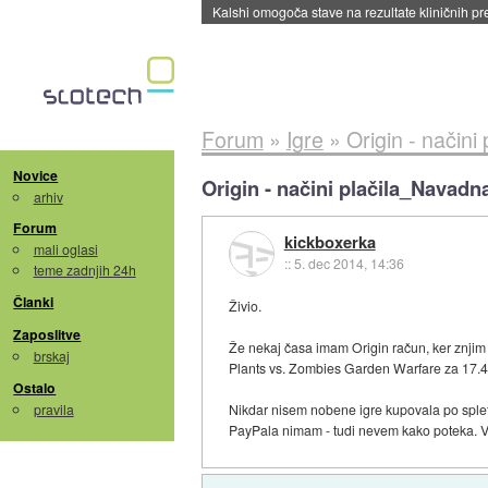
Sandisk že prodal več kot polovico SSD-jev za 
Forum
»
Igre
»
Origin - način
Novice
Origin - načini plačila_Navadn
arhiv
Forum
kickboxerka
mali oglasi
::
5. dec 2014, 14:36
teme zadnjih 24h
Članki
Živio.
Zaposlitve
Že nekaj časa imam Origin račun, ker znjim 
brskaj
Plants vs. Zombies Garden Warfare za 17.4
Ostalo
pravila
Nikdar nisem nobene igre kupovala po splet
PayPala nimam - tudi nevem kako poteka. Ve