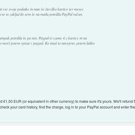
i vse svoje podatke in nato še številko kartice ter mesec
e vse to zaključilo sem še na mailu potrdila PayPal račun.
ampak potrdila še pa nisi. Paypal ti vzame € z kartice in na
ro morš potem vpisat v paypal. Ko imaš to narejeno, potem lahko
ard €1,50 EUR (or equivalent in other currency) to make sure it's yours. We'll refun
check your card history, find the charge, log in to your PayPal account and enter the