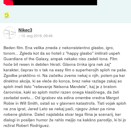
Nikec3
::
10. avg 2016, 09:46
Beden film. Ena velika zmeda z nekonsistentno glasbo, igro,
tonom... Zgleda kot da so hoteli z "happy glasbo" imitirati uspeh
Guardians of the Galaxy, ampak nekako niso zadeli tona. Film
hoče bit resen in debilen hkrati. Glavna črnka igra nek zaj*
karakter, čeprav to v tak na easy film o superherojih sploh ne paše.
Zgodbe praktično ni. Na začetku zvemo nekaj o njih, potem pa kar
direktno akcija, ki se vleče do konca, brez neke razlage zakaj so
sploh imeli tisto "reševanje Nelsona Mandele", kaj je z bratom
čarovnice, kaki so sploh motivi razen onega klasičnega, da želi
zavladat svetu... Od igralcev sta edina omembe vredna Margot
Robie in Will Smith, ostali so v glavnem katastrofa. Tisti vojak sploh
ne zna igrat, Jared Leto se nekaj pači, njegov Joker pa nima
nobene globine. Daleč najslabša stvar tega filma je scenarij, ker
dialogi in posiljen humor že rahlo mejijo na kakšno parodijo, ki bi jo
režiral Robert Rodriguez.