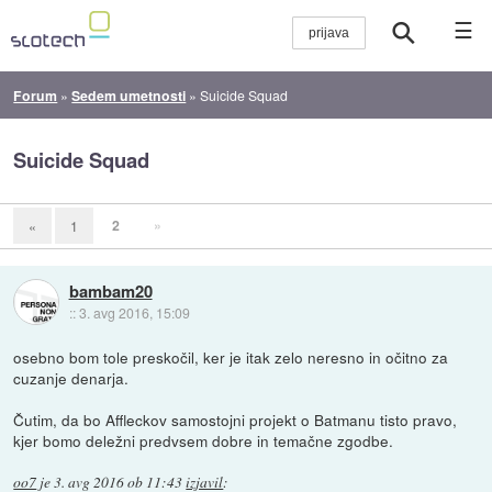
☰
Forum
»
Sedem umetnosti
»
Suicide Squad
Suicide Squad
2
»
«
1
bambam20
::
3. avg 2016, 15:09
osebno bom tole preskočil, ker je itak zelo neresno in očitno za
cuzanje denarja.
Čutim, da bo Affleckov samostojni projekt o Batmanu tisto pravo,
kjer bomo deležni predvsem dobre in temačne zgodbe.
oo7
je
3. avg 2016 ob 11:43
izjavil
: