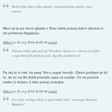
Beden film. Ena velika zmeda z nekonsistentno glasbo, igro,
tonom...
Meni se je pa ravno glasba v filmu zdela precej dobro izbrana in
zlo primerna dogajanju.
Nikec3
je
10. avg 2016 ob 09:46
izjavil
:
Glavna črnka igra nek zaj* karakter, čeprav to v tak na easy film
o superherojih sploh ne paše. Zgodbe praktično ni.
Pa sej to ni nek 'na easy' film o super herojih. Glavni problem je bil
to, da so vsi liki dobili premalo casa za ozadje. Ce ne poznas
zadev iz stripov, ti tako precej zmanjka.
Nikec3
je
10. avg 2016 ob 09:46
izjavil
:
brez neke razlage zakaj so sploh imeli tisto "reševanje Nelsona
Mandele"