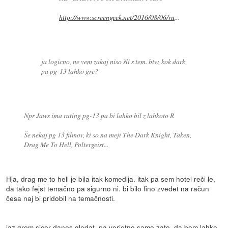
http://www.screengeek.net/2016/08/06/ru
...
ja logicno, ne vem zakaj niso šli s tem. btw, kok dark
pa pg-13 lahko gre?
Npr Jaws ima rating pg-13 pa bi lahko bil z lahkoto R
Še nekaj pg 13 filmov, ki so na meji The Dark Knight, Taken,
Drag Me To Hell, Poltergeist...
Hja, drag me to hell je bila itak komedija. itak pa sem hotel reči le,
da tako fejst temačno pa sigurno ni. bi bilo fino zvedet na račun
česa naj bi pridobil na temačnosti.
jaz grem sicer danes gledat, pa verjetno samo zato, da bom lahko