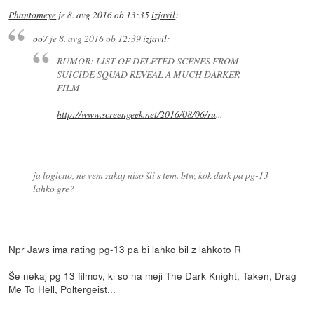
Phantomeye
je
8. avg 2016 ob 13:35
izjavil
:
oo7
je
8. avg 2016 ob 12:39
izjavil
:
RUMOR: LIST OF DELETED SCENES FROM
SUICIDE SQUAD REVEAL A MUCH DARKER
FILM
http://www.screengeek.net/2016/08/06/ru
...
ja logicno, ne vem zakaj niso šli s tem. btw, kok dark pa pg-13
lahko gre?
Npr Jaws ima rating pg-13 pa bi lahko bil z lahkoto R
Še nekaj pg 13 filmov, ki so na meji The Dark Knight, Taken, Drag
Me To Hell, Poltergeist...