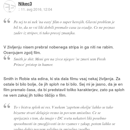
Nikec3
::
11. avg 2016, 12:04
Pa sej to ni nek 'na easy' film o super herojih. Glavni problem je
bil to, da so vsi liki dobili premalo casa za ozadje. Ce ne poznas
zadev iz stripov, ti tako precej zmanjka.
V življenju nisem prebral nobenega stripa in ga niti ne rabim.
Ocenjujem zgolj film.
Smith je shit. Meni gre na zivce njegov 'se zmeri sem Fresh
Prince' pristop in humor.
Smith in Robie sta edina, ki sta dala filmu vsaj nekaj življenja. Za
ostale bi bilo bolje, če jih sploh ne bi bilo. Sej mi je jasno, da je en
film premalo časa, da bi predstavil toliko karakterjev, zato pa sploh
ne vem zakaj jih toliko tiščijo v film.
To v bistvu sploh ni res. V nekem 'zaprtem okolju' lahko se tako
bizarne stvari delujejo resno in povsem smiselno. Ce se
sprijaznis s tem, da imajo v DC svetu nekateri liki posebno
sposobnosti in zmogljivosti in to vzames v zakup, potem lahko se
vedno dobis povsem solidno in smiselno zgodbo.