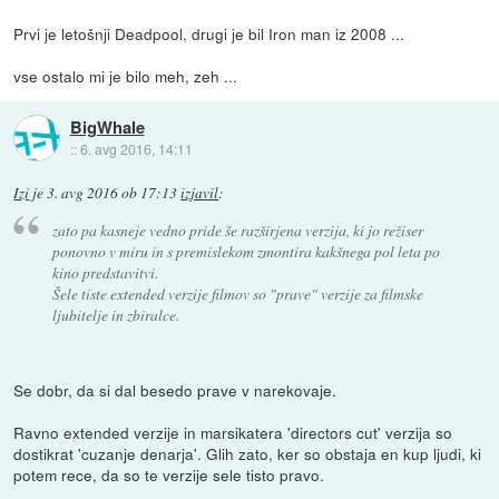
Prvi je letošnji Deadpool, drugi je bil Iron man iz 2008 ...
vse ostalo mi je bilo meh, zeh ...
BigWhale
::
6. avg 2016, 14:11
Izi
je
3. avg 2016 ob 17:13
izjavil
:
zato pa kasneje vedno pride še razširjena verzija, ki jo režiser
ponovno v miru in s premislekom zmontira kakšnega pol leta po
kino predstavitvi.
Šele tiste extended verzije filmov so "prave" verzije za filmske
ljubitelje in zbiralce.
Se dobr, da si dal besedo prave v narekovaje.
Ravno extended verzije in marsikatera 'directors cut' verzija so
dostikrat 'cuzanje denarja'. Glih zato, ker so obstaja en kup ljudi, ki
potem rece, da so te verzije sele tisto pravo.