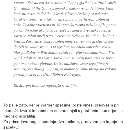
tonom... Zgleda kot da so hoteli z "happy glasbo" imitirati uspeh
Guardians of the Galaxy, ampak nekako niso zadeli tona. Film
hoče bit resen in debilen hkrati. Glavna črnka igra nek zaj*
karakter, čeprav to v tak na easy film o superherojih sploh ne
paše. Zgodbe praktično ni. Na začetku zvemo nekaj o njih, potem
pa kar direktno akcija, ki se vleče do konca, brez neke razlage
zakaj so sploh imeli tisto "reševanje Nelsona Mandele", kaj je z
bratom čarovnice, kaki so sploh motivi razen onega klasičnega,
da želi zavladat svetu... Od igralcev sta edina omembe vredna
Margot Robie in Will Smith, ostali so v glavnem katastrofa. Tisti
vojak sploh ne zna igrat, Jared Leto se nekaj pači, njegov Joker
pa nima nobene globine. Daleč najslabša stvar tega filma je
scenarij, ker dialogi in posiljen humor že rahlo mejijo na kakšno
parodijo, ki bi jo režiral Robert Rodriguez.
Rit Margot Robie je najboljša stvar filma.
To pa je zato, ker je Warner spet imel prste vmes, predvsem pri
montaži. Izvirni temačni ton so zamenjali s posiljenim humorjem in
neonskimi grafitiji.
Za primerjavo poglej spodnja dva trailerje, predvsem pa logoje na
začetku: