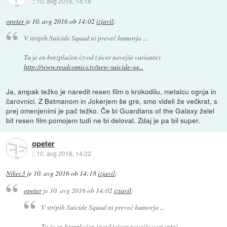
::
10. avg 2016, 14:18
opeter
je
10. avg 2016 ob 14:02
izjavil
:
V stripih Suicide Squad ni preveč humorja ...
Tu je en brezplačen izvod (sicer novejše variante)
http://www.readcomics.tv/new-suicide-sq...
Ja, ampak težko je naredit resen film o krokodilu, metalcu ognja in
čarovnici. Z Batmanom in Jokerjem še gre, smo videli že večkrat, s
prej omenjenimi je pač težko. Če bi Guardians of the Galaxy želel
bit resen film pomojem tudi ne bi deloval. Zdaj je pa bil super.
opeter
::
10. avg 2016, 14:22
Nikec3
je
10. avg 2016 ob 14:18
izjavil
:
opeter
je
10. avg 2016 ob 14:02
izjavil
:
V stripih Suicide Squad ni preveč humorja ...
Tu je en brezplačen izvod (sicer novejše variante)