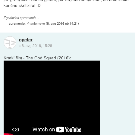
končno skritiziral :D
Zgodovina sprememb…
spremenilo:
Phantomeye
(
8. avg 2016 ob 14:21
)
opeter
::
8. avg 2016, 15:28
Kratki film - The God Squad (2016):