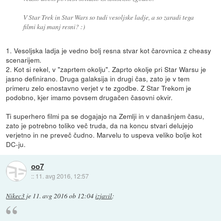
V Star Trek in Star Wars so tudi vesoljske ladje, a so zaradi tega
filmi kaj manj resni? :)
1. Vesoljska ladja je vedno bolj resna stvar kot čarovnica z cheasy
scenarijem.
2. Kot si rekel, v "zaprtem okolju". Zaprto okolje pri Star Warsu je
jasno definirano. Druga galaksija in drugi čas, zato je v tem
primeru zelo enostavno verjet v te zgodbe. Z Star Trekom je
podobno, kjer imamo povsem drugačen časovni okvir.
Ti superhero filmi pa se dogajajo na Zemlji in v današnjem času,
zato je potrebno toliko več truda, da na koncu stvari delujejo
verjetno in ne preveč čudno. Marvelu to uspeva veliko bolje kot
DC-ju.
oo7
::
11. avg 2016, 12:57
Nikec3
je
11. avg 2016 ob 12:04
izjavil
: