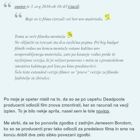
opeter
je
3. avg 2016 ob 16:43
izjavil
:
Baje so iz filma izrezali več kot uro materiala.
Temu se reče filmska montaža
Ne vključiti in izrezati sta dva različna pojma. Pri big budget
filmih vedno na koncu montaže ostane kakšno uro
neuporabljenega materiala, zato pa kasneje vedno pride še
razširjena verzija, ki jo režiser ponovno v miru in s premislekom
zmontira kakšnega pol leta po kino predstavitvi.
Šele tiste extended verzije filmov so "prave" verzije za filmske
ljubitelje in zbiralce.
Po moje je opeter mislil na to, da so se po uspehu Deadpoola
producenti odlocili film znova zmontirati, ker so racunali na vecji
izplen. To je bilo nekje aprila, nasel sem le tole
novico
.
Me skrbi, da se bo ponovila zgodba z zadnjim Jamesom Bondom,
ko so se producenti prav tako odlocili za predelavo filma in smo na
koncu dobili dve zelo sibko povezani zgodbi.