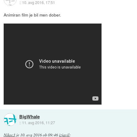
::
10. avg 2016, 17:51
Animiran film je bil men dober.
BigWhale
::
11. avg 2016, 11:27
Nikec3
je
10. avg 2016 ob 09:46
izjavil
: