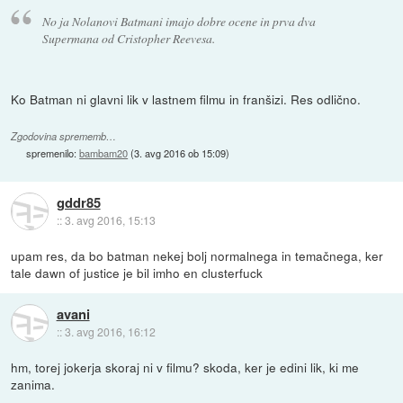
No ja Nolanovi Batmani imajo dobre ocene in prva dva
Supermana od Cristopher Reevesa.
Ko Batman ni glavni lik v lastnem filmu in franšizi. Res odlično.
Zgodovina sprememb…
spremenilo:
bambam20
(
3. avg 2016 ob 15:09
)
gddr85
::
3. avg 2016, 15:13
upam res, da bo batman nekej bolj normalnega in temačnega, ker
tale dawn of justice je bil imho en clusterfuck
avani
::
3. avg 2016, 16:12
hm, torej jokerja skoraj ni v filmu? skoda, ker je edini lik, ki me
zanima.