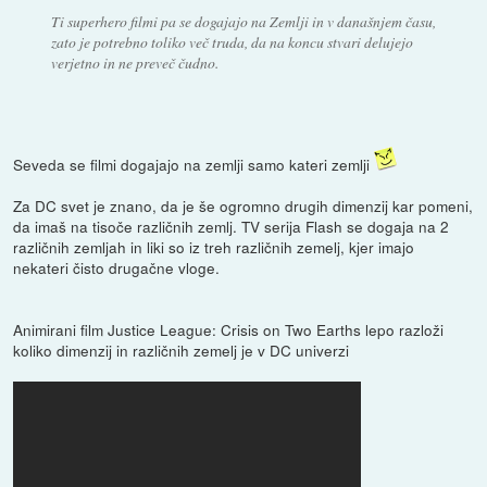
Ti superhero filmi pa se dogajajo na Zemlji in v današnjem času,
zato je potrebno toliko več truda, da na koncu stvari delujejo
verjetno in ne preveč čudno.
Seveda se filmi dogajajo na zemlji samo kateri zemlji
Za DC svet je znano, da je še ogromno drugih dimenzij kar pomeni,
da imaš na tisoče različnih zemlj. TV serija Flash se dogaja na 2
različnih zemljah in liki so iz treh različnih zemelj, kjer imajo
nekateri čisto drugačne vloge.
Animirani film Justice League: Crisis on Two Earths lepo razloži
koliko dimenzij in različnih zemelj je v DC univerzi