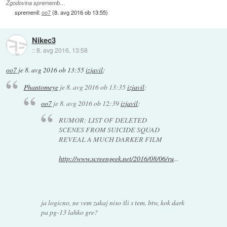
Zgodovina sprememb…
spremenil:
oo7
(
8. avg 2016 ob 13:55
)
Nikec3
::
8. avg 2016, 13:58
oo7
je
8. avg 2016 ob 13:55
izjavil
:
Phantomeye
je
8. avg 2016 ob 13:35
izjavil
:
oo7
je
8. avg 2016 ob 12:39
izjavil
:
RUMOR: LIST OF DELETED
SCENES FROM SUICIDE SQUAD
REVEAL A MUCH DARKER FILM
http://www.screengeek.net/2016/08/06/ru
...
ja logicno, ne vem zakaj niso šli s tem. btw, kok dark
pa pg-13 lahko gre?