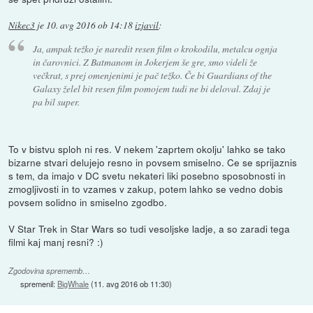
Nikec3
je
10. avg 2016 ob 14:18
izjavil
:
Ja, ampak težko je naredit resen film o krokodilu, metalcu ognja
in čarovnici. Z Batmanom in Jokerjem še gre, smo videli že
večkrat, s prej omenjenimi je pač težko. Če bi Guardians of the
Galaxy želel bit resen film pomojem tudi ne bi deloval. Zdaj je
pa bil super.
To v bistvu sploh ni res. V nekem 'zaprtem okolju' lahko se tako
bizarne stvari delujejo resno in povsem smiselno. Ce se sprijaznis
s tem, da imajo v DC svetu nekateri liki posebno sposobnosti in
zmogljivosti in to vzames v zakup, potem lahko se vedno dobis
povsem solidno in smiselno zgodbo.
V Star Trek in Star Wars so tudi vesoljske ladje, a so zaradi tega
filmi kaj manj resni? :)
Zgodovina sprememb…
spremenil:
BigWhale
(
11. avg 2016 ob 11:30
)