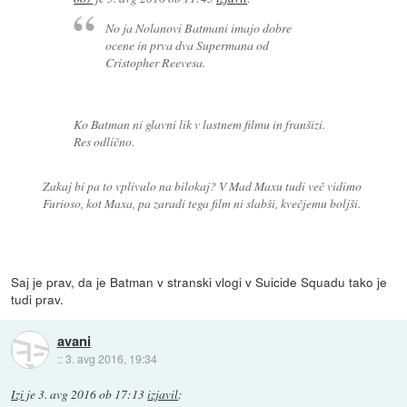
No ja Nolanovi Batmani imajo dobre
ocene in prva dva Supermana od
Cristopher Reevesa.
Ko Batman ni glavni lik v lastnem filmu in franšizi.
Res odlično.
Zakaj bi pa to vplivalo na bilokaj? V Mad Maxu tudi več vidimo
Furioso, kot Maxa, pa zaradi tega film ni slabši, kvečjemu boljši.
Saj je prav, da je Batman v stranski vlogi v Suicide Squadu tako je
tudi prav.
avani
::
3. avg 2016, 19:34
Izi
je
3. avg 2016 ob 17:13
izjavil
: