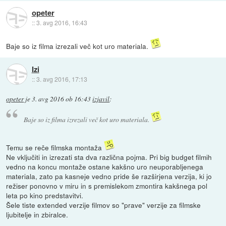
opeter
::
3. avg 2016, 16:43
Baje so iz filma izrezali več kot uro materiala.
Izi
::
3. avg 2016, 17:13
opeter
je
3. avg 2016 ob 16:43
izjavil
:
Baje so iz filma izrezali več kot uro materiala.
Temu se reče filmska montaža
Ne vključiti in izrezati sta dva različna pojma. Pri big budget filmih
vedno na koncu montaže ostane kakšno uro neuporabljenega
materiala, zato pa kasneje vedno pride še razširjena verzija, ki jo
režiser ponovno v miru in s premislekom zmontira kakšnega pol
leta po kino predstavitvi.
Šele tiste extended verzije filmov so "prave" verzije za filmske
ljubitelje in zbiralce.