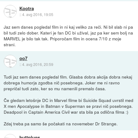
Kootra
::
4. avg 2016, 19:05
Jaz sem danes pogledal film in ni kaj veliko za reči. Ni bil slab ni pa
bil tudi zelo dober. Kateri je fan DC bi užival, jaz pa ker sem bolj na
MARVEL je bilo tak tak. Priporočam film in ocena 7/10 z moje
strani.
oo7
::
4. avg 2016, 20:59
Tudi jaz sem danes pogledal film. Glasba dobra akcija dobra nekaj
dobrega humorja zgodba nič posebnega. Joker me ni ravno
prepričal tudi zato, ker so mu namenili premalo časa.
Če gledam letošnje DC in Marvel filme bi Suicide Squad uvrstil med
X men Apocalypse in Batman v Superman se pravi nič posebnega.
Deadpool in Captain America Civil war sta bila pa odlična filma :)
Zdaj treba pa samo še počakati na novemeber Dr Strange.
buttplugs