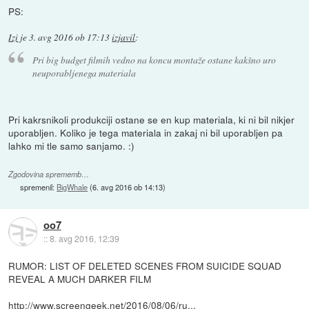
PS:
Izi
je
3. avg 2016 ob 17:13
izjavil
:
Pri big budget filmih vedno na koncu montaže ostane kakšno uro
neuporabljenega materiala
Pri kakrsnikoli produkciji ostane se en kup materiala, ki ni bil nikjer
uporabljen. Koliko je tega materiala in zakaj ni bil uporabljen pa
lahko mi tle samo sanjamo. :)
Zgodovina sprememb…
spremenil:
BigWhale
(
6. avg 2016 ob 14:13
)
oo7
::
8. avg 2016, 12:39
RUMOR: LIST OF DELETED SCENES FROM SUICIDE SQUAD
REVEAL A MUCH DARKER FILM
http://www.screengeek.net/2016/08/06/ru...