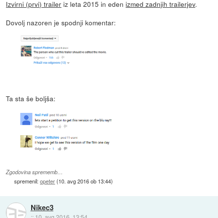
Izvirni (prvi) trailer
iz leta 2015 in eden
izmed zadnjih trailerjev
.
Dovolj nazoren je spodnji komentar:
Ta sta še boljša:
Zgodovina sprememb…
spremenil:
opeter
(
10. avg 2016 ob 13:44
)
Nikec3
::
10. avg 2016, 13:54