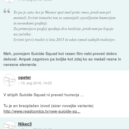
To pa je zato, ker je Warner spet imel prste vmes, predvsem pri
montaži. Izvirni temačni ton so zamenjali s posiljenim humorjem
in neonskimi grafitiji.
Za primerjavo poglej spodnja dva trailerje, predvsem pa logoje
na začetku:
Izvirni (prvi) trailer iz leta 2015 in eden izmed zadnjih trailerjev.
Meh, pomojem Suicide Squad kot resen film nebi preveč dobro
deloval. Ampak zagotovo pa boljše kot zdaj ko so mešali resne in
neresne elemente.
opeter
::
10. avg 2016, 14:02
V stripih Suicide Squad ni preveč humorja ...
Tu je en brezplačen izvod (sicer novejše variante)
http://www.readcomics.tv/new-suicide-sq...
Nikec3