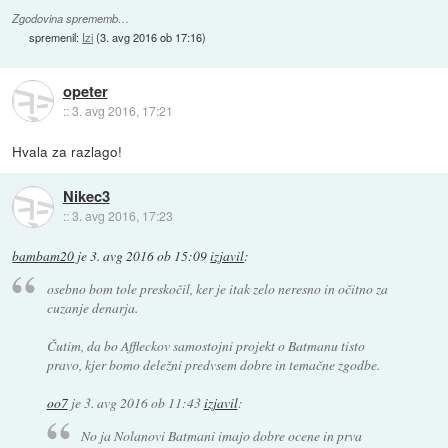
Zgodovina sprememb…
spremenil:
Izi
(
3. avg 2016 ob 17:16
)
opeter
::
3. avg 2016, 17:21
Hvala za razlago!
Nikec3
::
3. avg 2016, 17:23
bambam20
je
3. avg 2016 ob 15:09
izjavil
:
osebno bom tole preskočil, ker je itak zelo neresno in očitno za
cuzanje denarja.
Čutim, da bo Affleckov samostojni projekt o Batmanu tisto
pravo, kjer bomo deležni predvsem dobre in temačne zgodbe.
oo7
je
3. avg 2016 ob 11:43
izjavil
:
No ja Nolanovi Batmani imajo dobre ocene in prva