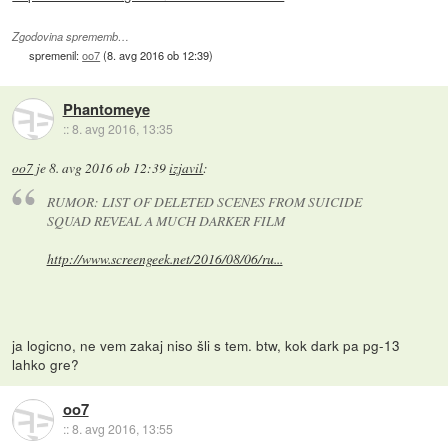
Zgodovina sprememb…
spremenil:
oo7
(
8. avg 2016 ob 12:39
)
Phantomeye
::
8. avg 2016, 13:35
oo7
je
8. avg 2016 ob 12:39
izjavil
:
RUMOR: LIST OF DELETED SCENES FROM SUICIDE
SQUAD REVEAL A MUCH DARKER FILM
http://www.screengeek.net/2016/08/06/ru...
ja logicno, ne vem zakaj niso šli s tem. btw, kok dark pa pg-13
lahko gre?
oo7
::
8. avg 2016, 13:55