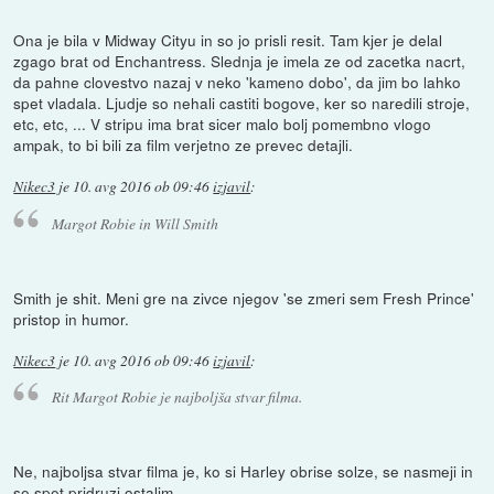
Ona je bila v Midway Cityu in so jo prisli resit. Tam kjer je delal
zgago brat od Enchantress. Slednja je imela ze od zacetka nacrt,
da pahne clovestvo nazaj v neko 'kameno dobo', da jim bo lahko
spet vladala. Ljudje so nehali castiti bogove, ker so naredili stroje,
etc, etc, ... V stripu ima brat sicer malo bolj pomembno vlogo
ampak, to bi bili za film verjetno ze prevec detajli.
Nikec3
je
10. avg 2016 ob 09:46
izjavil
:
Margot Robie in Will Smith
Smith je shit. Meni gre na zivce njegov 'se zmeri sem Fresh Prince'
pristop in humor.
Nikec3
je
10. avg 2016 ob 09:46
izjavil
:
Rit Margot Robie je najboljša stvar filma.
Ne, najboljsa stvar filma je, ko si Harley obrise solze, se nasmeji in
se spet pridruzi ostalim.