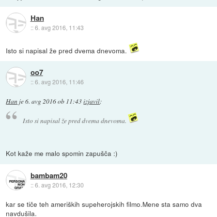
Han
::
6. avg 2016, 11:43
Isto si napisal že pred dvema dnevoma.
oo7
::
6. avg 2016, 11:46
Han
je
6. avg 2016 ob 11:43
izjavil
:
Isto si napisal že pred dvema dnevoma.
Kot kaže me malo spomin zapušča :)
bambam20
::
6. avg 2016, 12:30
kar se tiče teh ameriških supeherojskih filmo.Mene sta samo dva
navdušila.