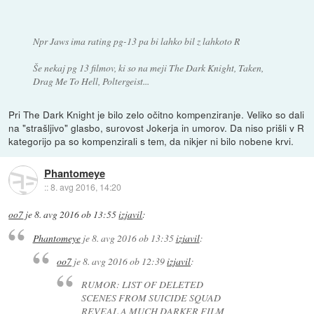
Npr Jaws ima rating pg-13 pa bi lahko bil z lahkoto R
Še nekaj pg 13 filmov, ki so na meji The Dark Knight, Taken,
Drag Me To Hell, Poltergeist...
Pri The Dark Knight je bilo zelo očitno kompenziranje. Veliko so dali
na "strašljivo" glasbo, surovost Jokerja in umorov. Da niso prišli v R
kategorijo pa so kompenzirali s tem, da nikjer ni bilo nobene krvi.
Phantomeye
::
8. avg 2016, 14:20
oo7
je
8. avg 2016 ob 13:55
izjavil
:
Phantomeye
je
8. avg 2016 ob 13:35
izjavil
:
oo7
je
8. avg 2016 ob 12:39
izjavil
:
RUMOR: LIST OF DELETED
SCENES FROM SUICIDE SQUAD
REVEAL A MUCH DARKER FILM