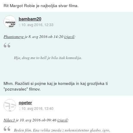
Rit Margot Robie je najboljša stvar filma.
bambam20
::
10. avg 2016, 12:33
Phantomeye
je
8. avg 2016 ob 14:20
izjavil
:
Hja, drag me to hell je bila itak komedija.
Mhm. Razčisti si pojme kaj je komedija in kaj grozljivka ti
"poznavalec" filmov.
opeter
::
10. avg 2016, 13:40
Nikec3
je
10. avg 2016 ob 09:46
izjavil
:
Beden film. Ena velika zmeda z nekonsistentno glasbo, igro,