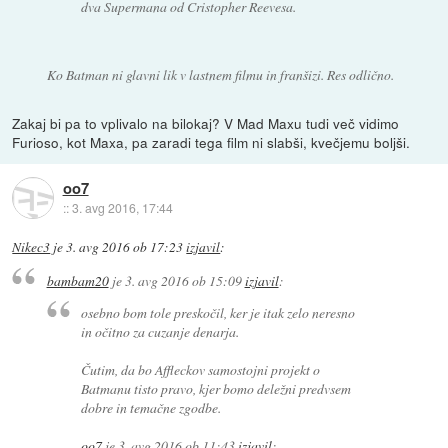
dva Supermana od Cristopher Reevesa.
Ko Batman ni glavni lik v lastnem filmu in franšizi. Res odlično.
Zakaj bi pa to vplivalo na bilokaj? V Mad Maxu tudi več vidimo
Furioso, kot Maxa, pa zaradi tega film ni slabši, kvečjemu boljši.
oo7
::
3. avg 2016, 17:44
Nikec3
je
3. avg 2016 ob 17:23
izjavil
:
bambam20
je
3. avg 2016 ob 15:09
izjavil
:
osebno bom tole preskočil, ker je itak zelo neresno
in očitno za cuzanje denarja.
Čutim, da bo Affleckov samostojni projekt o
Batmanu tisto pravo, kjer bomo deležni predvsem
dobre in temačne zgodbe.
oo7
je
3. avg 2016 ob 11:43
izjavil
: