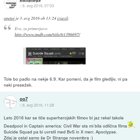
::
6. avg 2016, 07:03
opeter
je
3. avg 2016 ob 13:24
izjavil
:
Evo, za primerjavo:
http://www.imdb.com/title/tt1386697/
Tole bo padlo na nekje 6.9. Kar pomeni, da je film gledljiv, ni pa
neki presežek.
oo7
::
6. avg 2016, 11:28
Leto 2016 kar se tiče superherojskih filmov bi jaz rekel takole
Deadpool in Captain america: Civil War sta mi bila odlična filma
.
Suicide Squad pa bi uvrstil med BvS in X men: Apoclypse.
Zdaj je ostal samo še Dr Strange novembra :)