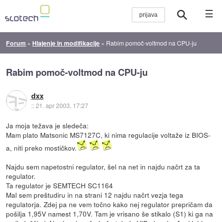
☰
Forum
»
Hlajenje in modifikacije
»
Rabim pomoč-voltmod na CPU-ju
Rabim pomoč-voltmod na CPU-ju
dxx
::
21. apr 2003, 17:27
Ja moja težava je sledeča:
Mam plato Matsonic MS7127C, ki nima regulacije voltaže iz BIOS-
a, niti preko mostičkov.
Najdu sem napetostni regulator, šel na net in najdu načrt za ta
regulator.
Ta regulator je SEMTECH SC1164
Mal sem preštudiru in na strani 12 najdu načrt vezja tega
regulatorja. Zdej pa ne vem točno kako nej regulator prepričam da
pošilja 1,95V namest 1,70V. Tam je vrisano še stikalo (S1) ki ga na