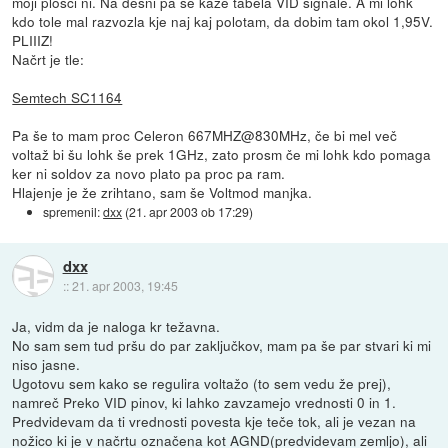
moji plošči ni. Na desni pa še kaže tabela VID signale. A mi lohk
kdo tole mal razvozla kje naj kaj polotam, da dobim tam okol 1,95V.
PLIIIZ!
Načrt je tle:
Semtech SC1164
Pa še to mam proc Celeron 667MHZ@830MHz, če bi mel več
voltaž bi šu lohk še prek 1GHz, zato prosm če mi lohk kdo pomaga
ker ni soldov za novo plato pa proc pa ram.
Hlajenje je že zrihtano, sam še Voltmod manjka.
spremenil:
dxx
(
21. apr 2003 ob 17:29
)
dxx
::
21. apr 2003, 19:45
Ja, vidm da je naloga kr težavna.
No sam sem tud pršu do par zaključkov, mam pa še par stvari ki mi
niso jasne.
Ugotovu sem kako se regulira voltažo (to sem vedu že prej),
namreč Preko VID pinov, ki lahko zavzamejo vrednosti 0 in 1.
Predvidevam da ti vrednosti povesta kje teče tok, ali je vezan na
nožico ki je v načrtu označena kot AGND(predvidevam zemljo), ali