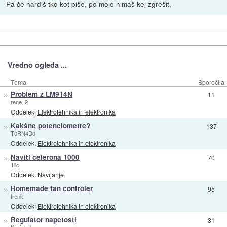
Pa če nardiš tko kot piše, po moje nimaš kej zgrešit,
Vredno ogleda ...
Tema
Sporočila
»
Problem z LM914N
11
rene_9
Oddelek:
Elektrotehnika in elektronika
»
Kakšne potenciometre?
137
T0RN4D0
Oddelek:
Elektrotehnika in elektronika
»
Naviti celerona 1000
70
Tilc
Oddelek:
Navijanje
»
Homemade fan controler
95
frenk
Oddelek:
Elektrotehnika in elektronika
»
Regulator napetosti
31