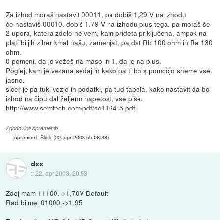
Za izhod moraš nastavit 00011, pa dobiš 1,29 V na izhodu
če nastaviš 00010, dobiš 1,79 V na izhodu plus tega, pa moraš še
2 upora, katera zdele ne vem, kam prideta priključena, ampak na
plati bi jih ziher kmal našu, zamenjat, pa dat Rb 100 ohm in Ra 130
ohm.
0 pomeni, da jo vežeš na maso in 1, da je na plus.
Poglej, kam je vezana sedaj in kako pa ti bo s pomočjo sheme vse
jasno.
sicer je pa tuki vezje in podatki, pa tud tabela, kako nastavit da bo
izhod na čipu dal željeno napetost, vse piše.
http://www.semtech.com/pdf/sc1164-5.pdf
Zgodovina sprememb…
spremenil:
Blisk
(
22. apr 2003 ob 08:38
)
dxx
::
22. apr 2003, 20:53
Zdej mam 11100.->1,70V-Default
Rad bi mel 01000.->1,95