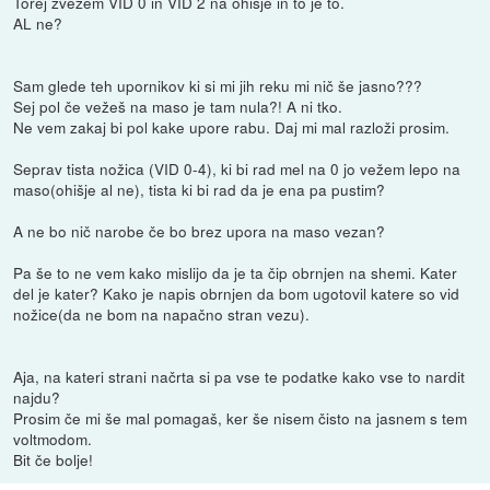
Torej zvežem VID 0 in VID 2 na ohišje in to je to.
AL ne?
Sam glede teh upornikov ki si mi jih reku mi nič še jasno???
Sej pol če vežeš na maso je tam nula?! A ni tko.
Ne vem zakaj bi pol kake upore rabu. Daj mi mal razloži prosim.
Seprav tista nožica (VID 0-4), ki bi rad mel na 0 jo vežem lepo na
maso(ohišje al ne), tista ki bi rad da je ena pa pustim?
A ne bo nič narobe če bo brez upora na maso vezan?
Pa še to ne vem kako mislijo da je ta čip obrnjen na shemi. Kater
del je kater? Kako je napis obrnjen da bom ugotovil katere so vid
nožice(da ne bom na napačno stran vezu).
Aja, na kateri strani načrta si pa vse te podatke kako vse to nardit
najdu?
Prosim če mi še mal pomagaš, ker še nisem čisto na jasnem s tem
voltmodom.
Bit če bolje!