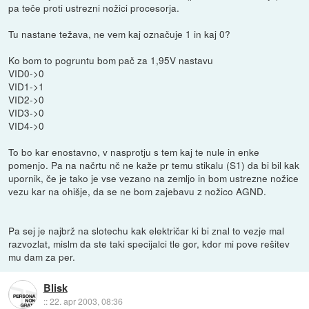
pa teče proti ustrezni nožici procesorja.
Tu nastane težava, ne vem kaj označuje 1 in kaj 0?
Ko bom to pogruntu bom pač za 1,95V nastavu
VID0->0
VID1->1
VID2->0
VID3->0
VID4->0
To bo kar enostavno, v nasprotju s tem kaj te nule in enke
pomenjo. Pa na načrtu nč ne kaže pr temu stikalu (S1) da bi bil kak
upornik, če je tako je vse vezano na zemljo in bom ustrezne nožice
vezu kar na ohišje, da se ne bom zajebavu z nožico AGND.
Pa sej je najbrž na slotechu kak električar ki bi znal to vezje mal
razvozlat, mislm da ste taki specijalci tle gor, kdor mi pove rešitev
mu dam za per.
Blisk
::
22. apr 2003, 08:36