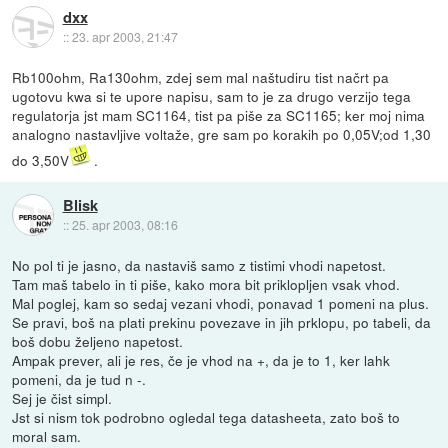
dxx
::
23. apr 2003, 21:47
Rb100ohm, Ra130ohm, zdej sem mal naštudiru tist načrt pa
ugotovu kwa si te upore napisu, sam to je za drugo verzijo tega
regulatorja jst mam SC1164, tist pa piše za SC1165; ker moj nima
analogno nastavljive voltaže, gre sam po korakih po 0,05V;od 1,30
do 3,50V
.
Blisk
::
25. apr 2003, 08:16
No pol ti je jasno, da nastaviš samo z tistimi vhodi napetost.
Tam maš tabelo in ti piše, kako mora bit priklopljen vsak vhod.
Mal poglej, kam so sedaj vezani vhodi, ponavad 1 pomeni na plus.
Se pravi, boš na plati prekinu povezave in jih prklopu, po tabeli, da
boš dobu željeno napetost.
Ampak prever, ali je res, če je vhod na +, da je to 1, ker lahk
pomeni, da je tud n -.
Sej je čist simpl.
Jst si nism tok podrobno ogledal tega datasheeta, zato boš to
moral sam.