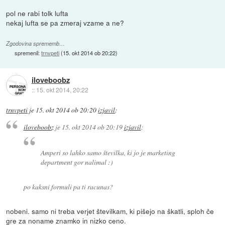
pol ne rabi tolk lufta
nekaj lufta se pa zmeraj vzame a ne?
Zgodovina sprememb…
spremenil:
trnvpeti
(
15. okt 2014 ob 20:22
)
iloveboobz
::
15. okt 2014, 20:22
trnvpeti
je
15. okt 2014 ob 20:20
izjavil
:
iloveboobz
je
15. okt 2014 ob 20:19
izjavil
:
Amperi so lahko samo številka, ki jo je marketing
department gor nalimal :)
po kaksni formuli pa ti racunas?
nobeni. samo ni treba verjet številkam, ki pišejo na škatli, sploh če
gre za noname znamko in nizko ceno.