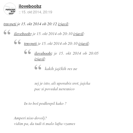
iloveboobz
::
15. okt 2014, 20:19
trnvpeti
je
15. okt 2014 ob 20:12
izjavil
:
iloveboobz
je
15. okt 2014 ob 20:10
izjavil
:
trnvpeti
je
15. okt 2014 ob 20:10
izjavil
:
iloveboobz
je
15. okt 2014 ob 20:05
izjavil
:
kakih jajčkih res ne
sej je isto, ali uporabis srot, jajcka
pac si povedal neresnico
In to boš podkrepil kako ?
Amperi niso dovolj?
vidim pa, da tudi ti malo lufta vzames