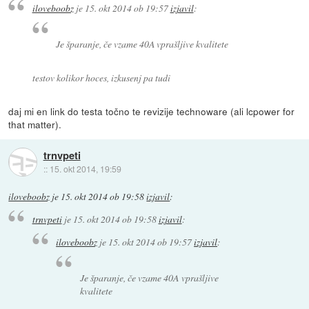
iloveboobz
je
15. okt 2014 ob 19:57
izjavil
:
Je šparanje, če vzame 40A vprašljive kvalitete
testov kolikor hoces, izkusenj pa tudi
daj mi en link do testa točno te revizije technoware (ali lcpower for
that matter).
trnvpeti
::
15. okt 2014, 19:59
iloveboobz
je
15. okt 2014 ob 19:58
izjavil
:
trnvpeti
je
15. okt 2014 ob 19:58
izjavil
:
iloveboobz
je
15. okt 2014 ob 19:57
izjavil
:
Je šparanje, če vzame 40A vprašljive
kvalitete