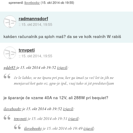
spremenil:
iloveboobz
(
15. okt 2014 ob 19:55
)
radmannsdorf
::
15. okt 2014, 19:55
kakšen računalnik pa sploh maš? da se ve kolk realnih W rabiš
trnvpeti
::
15. okt 2014, 19:55
gddr85
je
15. okt 2014 ob 19:52
izjavil
:
če le lahko, se ne špara pri psu, ker ga imaš za več let in jih ne
menjavaš kot gate oz. gpu-je ipd., vsaj tako si jst predstavljam
je šparanje če vzame 40A na 12V, ali 288W pri bequiet?
iloveboobz
je
15. okt 2014 ob 19:52
izjavil
:
trnvpeti
je
15. okt 2014 ob 19:51
izjavil
:
iloveboobz
je
15. okt 2014 ob 19:49
izjavil
: