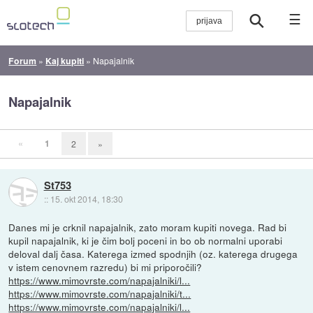
☰
Forum
»
Kaj kupiti
»
Napajalnik
Napajalnik
«
1
2
»
St753
::
15. okt 2014, 18:30
Danes mi je crknil napajalnik, zato moram kupiti novega. Rad bi
kupil napajalnik, ki je čim bolj poceni in bo ob normalni uporabi
deloval dalj časa. Katerega izmed spodnjih (oz. katerega drugega
v istem cenovnem razredu) bi mi priporočili?
https://www.mimovrste.com/napajalniki/l...
https://www.mimovrste.com/napajalniki/t...
https://www.mimovrste.com/napajalniki/l...