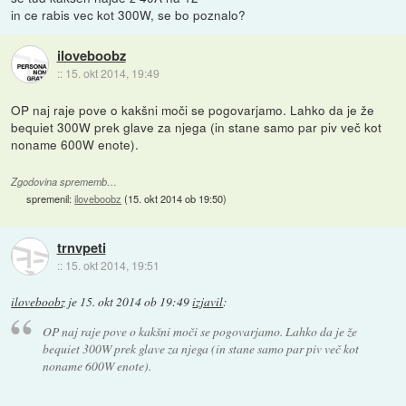
in ce rabis vec kot 300W, se bo poznalo?
iloveboobz
::
15. okt 2014, 19:49
OP naj raje pove o kakšni moči se pogovarjamo. Lahko da je že
bequiet 300W prek glave za njega (in stane samo par piv več kot
noname 600W enote).
Zgodovina sprememb…
spremenil:
iloveboobz
(
15. okt 2014 ob 19:50
)
trnvpeti
::
15. okt 2014, 19:51
iloveboobz
je
15. okt 2014 ob 19:49
izjavil
:
OP naj raje pove o kakšni moči se pogovarjamo. Lahko da je že
bequiet 300W prek glave za njega (in stane samo par piv več kot
noname 600W enote).