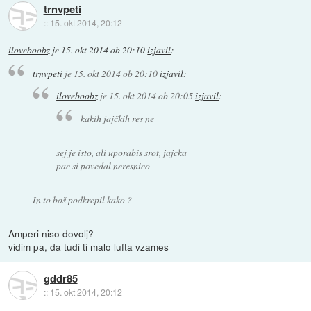
trnvpeti
::
15. okt 2014, 20:12
iloveboobz
je
15. okt 2014 ob 20:10
izjavil
:
trnvpeti
je
15. okt 2014 ob 20:10
izjavil
:
iloveboobz
je
15. okt 2014 ob 20:05
izjavil
:
kakih jajčkih res ne
sej je isto, ali uporabis srot, jajcka
pac si povedal neresnico
In to boš podkrepil kako ?
Amperi niso dovolj?
vidim pa, da tudi ti malo lufta vzames
gddr85
::
15. okt 2014, 20:12