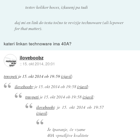
testov kolikor hoces, izkusenj pa tudi
daj mi en link do testa točno te revizije technoware (ali lcpower
for that matter).
kateri linkan technoware ima 40A?
iloveboobz
::
15. okt 2014, 20:01
trnvpeti
je
15. okt 2014 ob 19:59
izjavil
:
iloveboobz
je
15. okt 2014 ob 19:58
izjavil
:
trnvpeti
je
15. okt 2014 ob 19:58
izjavil
:
iloveboobz
je
15. okt 2014 ob 19:57
izjavil
:
Je šparanje, če vzame
40A vprašljive kvalitete