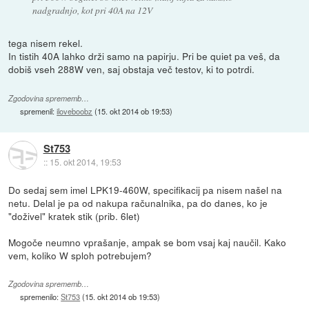
nadgradnjo, kot pri 40A na 12V
tega nisem rekel.
In tistih 40A lahko drži samo na papirju. Pri be quiet pa veš, da
dobiš vseh 288W ven, saj obstaja več testov, ki to potrdi.
Zgodovina sprememb…
spremenil:
iloveboobz
(
15. okt 2014 ob 19:53
)
St753
::
15. okt 2014, 19:53
Do sedaj sem imel LPK19-460W, specifikacij pa nisem našel na
netu. Delal je pa od nakupa računalnika, pa do danes, ko je
"doživel" kratek stik (prib. 6let)
Mogoče neumno vprašanje, ampak se bom vsaj kaj naučil. Kako
vem, koliko W sploh potrebujem?
Zgodovina sprememb…
spremenilo:
St753
(
15. okt 2014 ob 19:53
)