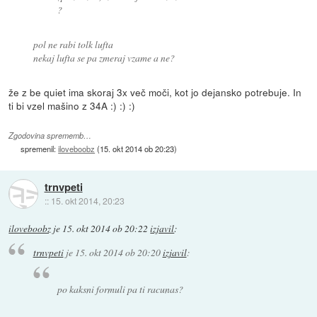
?
pol ne rabi tolk lufta
nekaj lufta se pa zmeraj vzame a ne?
že z be quiet ima skoraj 3x več moči, kot jo dejansko potrebuje. In
ti bi vzel mašino z 34A :) :) :)
Zgodovina sprememb…
spremenil:
iloveboobz
(
15. okt 2014 ob 20:23
)
trnvpeti
::
15. okt 2014, 20:23
iloveboobz
je
15. okt 2014 ob 20:22
izjavil
:
trnvpeti
je
15. okt 2014 ob 20:20
izjavil
:
po kaksni formuli pa ti racunas?