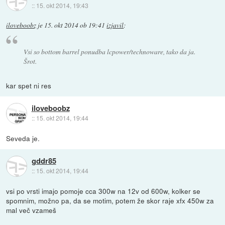
::
15. okt 2014, 19:43
iloveboobz
je
15. okt 2014 ob 19:41
izjavil
:
Vsi so bottom barrel ponudba lcpower/technoware, tako da ja.
Šrot.
kar spet ni res
iloveboobz
::
15. okt 2014, 19:44
Seveda je.
gddr85
::
15. okt 2014, 19:44
vsi po vrsti imajo pomoje cca 300w na 12v od 600w, kolker se
spomnim, možno pa, da se motim, potem že skor raje xfx 450w za
mal več vzameš