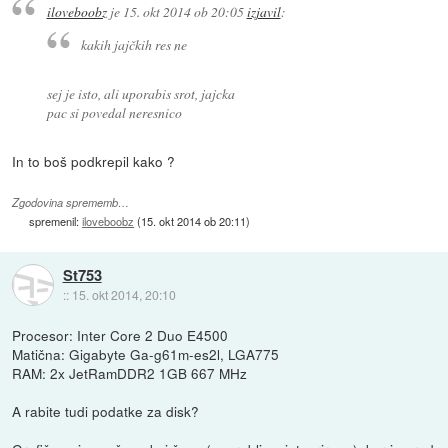
iloveboobz
je
15. okt 2014 ob 20:05
izjavil
:
kakih jajčkih res ne
sej je isto, ali uporabis srot, jajcka
pac si povedal neresnico
In to boš podkrepil kako ?
Zgodovina sprememb…
spremenil:
iloveboobz
(
15. okt 2014 ob 20:11
)
St753
::
15. okt 2014, 20:10
Procesor: Inter Core 2 Duo E4500
Matična: Gigabyte Ga-g61m-es2l, LGA775
RAM: 2x JetRamDDR2 1GB 667 MHz
A rabite tudi podatke za disk?