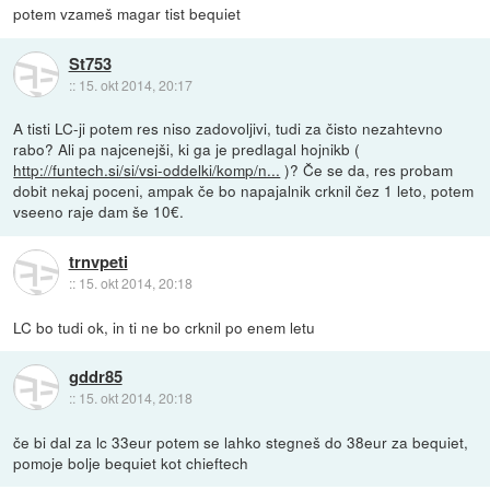
potem vzameš magar tist bequiet
St753
::
15. okt 2014, 20:17
A tisti LC-ji potem res niso zadovoljivi, tudi za čisto nezahtevno
rabo? Ali pa najcenejši, ki ga je predlagal hojnikb (
http://funtech.si/si/vsi-oddelki/komp/n...
)? Če se da, res probam
dobit nekaj poceni, ampak če bo napajalnik crknil čez 1 leto, potem
vseeno raje dam še 10€.
trnvpeti
::
15. okt 2014, 20:18
LC bo tudi ok, in ti ne bo crknil po enem letu
gddr85
::
15. okt 2014, 20:18
če bi dal za lc 33eur potem se lahko stegneš do 38eur za bequiet,
pomoje bolje bequiet kot chieftech