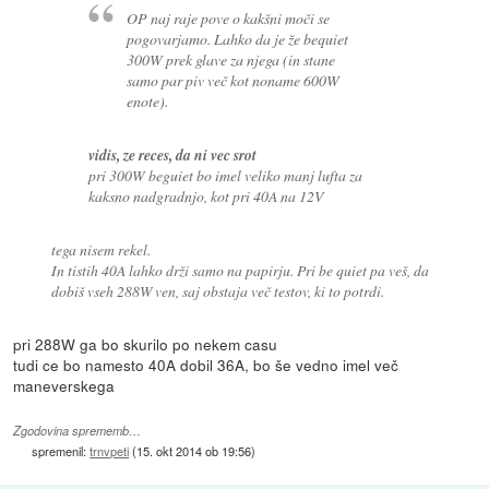
OP naj raje pove o kakšni moči se
pogovarjamo. Lahko da je že bequiet
300W prek glave za njega (in stane
samo par piv več kot noname 600W
enote).
vidis, ze reces, da ni vec srot
pri 300W beguiet bo imel veliko manj lufta za
kaksno nadgradnjo, kot pri 40A na 12V
tega nisem rekel.
In tistih 40A lahko drži samo na papirju. Pri be quiet pa veš, da
dobiš vseh 288W ven, saj obstaja več testov, ki to potrdi.
pri 288W ga bo skurilo po nekem casu
tudi ce bo namesto 40A dobil 36A, bo še vedno imel več
maneverskega
Zgodovina sprememb…
spremenil:
trnvpeti
(
15. okt 2014 ob 19:56
)