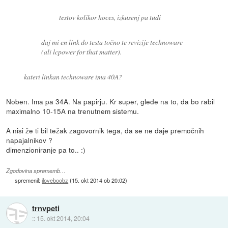
testov kolikor hoces, izkusenj pa tudi
daj mi en link do testa točno te revizije technoware
(ali lcpower for that matter).
kateri linkan technoware ima 40A?
Noben. Ima pa 34A. Na papirju. Kr super, glede na to, da bo rabil
maximalno 10-15A na trenutnem sistemu.
A nisi že ti bil težak zagovornik tega, da se ne daje premočnih
napajalnikov ?
dimenzioniranje pa to.. :)
Zgodovina sprememb…
spremenil:
iloveboobz
(
15. okt 2014 ob 20:02
)
trnvpeti
::
15. okt 2014, 20:04