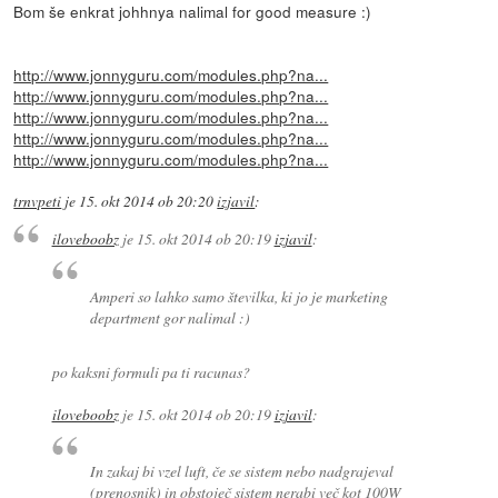
Bom še enkrat johhnya nalimal for good measure :)
http://www.jonnyguru.com/modules.php?na...
http://www.jonnyguru.com/modules.php?na...
http://www.jonnyguru.com/modules.php?na...
http://www.jonnyguru.com/modules.php?na...
http://www.jonnyguru.com/modules.php?na...
trnvpeti
je
15. okt 2014 ob 20:20
izjavil
:
iloveboobz
je
15. okt 2014 ob 20:19
izjavil
:
Amperi so lahko samo številka, ki jo je marketing
department gor nalimal :)
po kaksni formuli pa ti racunas?
iloveboobz
je
15. okt 2014 ob 20:19
izjavil
:
In zakaj bi vzel luft, če se sistem nebo nadgrajeval
(prenosnik) in obstoječ sistem nerabi več kot 100W