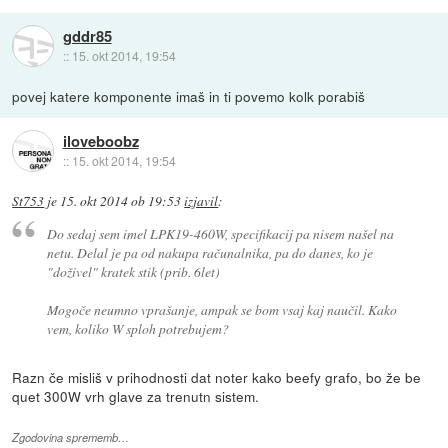
gddr85
::
15. okt 2014, 19:54
povej katere komponente imaš in ti povemo kolk porabiš
iloveboobz
::
15. okt 2014, 19:54
St753
je
15. okt 2014 ob 19:53
izjavil
:
Do sedaj sem imel LPK19-460W, specifikacij pa nisem našel na
netu. Delal je pa od nakupa računalnika, pa do danes, ko je
"doživel" kratek stik (prib. 6let)
Mogoče neumno vprašanje, ampak se bom vsaj kaj naučil. Kako
vem, koliko W sploh potrebujem?
Razn če misliš v prihodnosti dat noter kako beefy grafo, bo že be
quet 300W vrh glave za trenutn sistem.
Zgodovina sprememb…