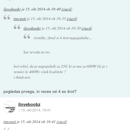
iloveboobz
je
15. okt 2014 ob 19:40
izjavil
:
trnvpeti
je
15. okt 2014 ob 19:35
izjavil
:
iloveboobz
je
15. okt 2014 ob 19:30
izjavil
:
čestitke, zbral si 4 šrot napajalnike....
kar seveda ni res
boš rekel, da je napajalnik za 25€, ki se ma za 600W (ki je v
resnici le 400W) višek kvalitete ?
i think not.
pogledas prvega, in reces vsi 4 so šrot?
iloveboobz
::
15. okt 2014, 19:41
trnvpeti
je
15. okt 2014 ob 19:41
izjavil
: