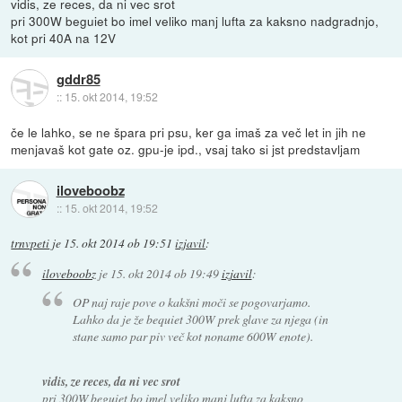
vidis, ze reces, da ni vec srot
pri 300W beguiet bo imel veliko manj lufta za kaksno nadgradnjo,
kot pri 40A na 12V
gddr85
::
15. okt 2014, 19:52
če le lahko, se ne špara pri psu, ker ga imaš za več let in jih ne
menjavaš kot gate oz. gpu-je ipd., vsaj tako si jst predstavljam
iloveboobz
::
15. okt 2014, 19:52
trnvpeti
je
15. okt 2014 ob 19:51
izjavil
:
iloveboobz
je
15. okt 2014 ob 19:49
izjavil
:
OP naj raje pove o kakšni moči se pogovarjamo.
Lahko da je že bequiet 300W prek glave za njega (in
stane samo par piv več kot noname 600W enote).
vidis, ze reces, da ni vec srot
pri 300W beguiet bo imel veliko manj lufta za kaksno