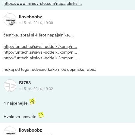
https://www.mimovrste.com/napajalniki/l...
iloveboobz
::
15. okt 2014, 19:30
čestitke, zbral si 4 šrot napajalnike....
http://funtech.si/si/vsi-oddelki/komp/n...
http://funtech.si/si/vsi-oddelki/komp/n...
http://funtech.si/si/vsi-oddelki/komp/n...
nekaj od tega, odvisno kako moč dejansko rabiš.
St753
::
15. okt 2014, 19:32
4 najcenejše
Hvala za nasvete
iloveboobz