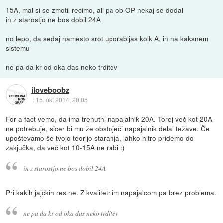
15A, mal si se zmotil recimo, ali pa ob OP nekaj se dodal
in z starostjo ne bos dobil 24A
no lepo, da sedaj namesto srot uporabljas kolk A, in na kaksnem
sistemu
ne pa da kr od oka das neko trditev
iloveboobz
::
15. okt 2014, 20:05
For a fact vemo, da ima trenutni napajalnik 20A. Torej več kot 20A
ne potrebuje, sicer bi mu že obstoječi napajalnik delal težave. Če
upoštevamo še tvojo teorijo staranja, lahko hitro pridemo do
zakjučka, da več kot 10-15A ne rabi :)
in z starostjo ne bos dobil 24A
Pri kakih jajčkih res ne. Z kvalitetnim napajalcom pa brez problema.
ne pa da kr od oka das neko trditev