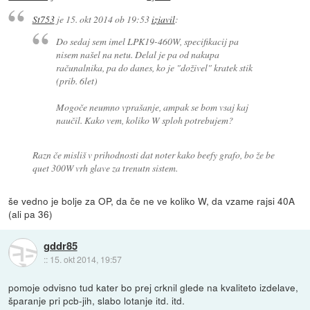
St753
je
15. okt 2014 ob 19:53
izjavil
:
Do sedaj sem imel LPK19-460W, specifikacij pa
nisem našel na netu. Delal je pa od nakupa
računalnika, pa do danes, ko je "doživel" kratek stik
(prib. 6let)
Mogoče neumno vprašanje, ampak se bom vsaj kaj
naučil. Kako vem, koliko W sploh potrebujem?
Razn če misliš v prihodnosti dat noter kako beefy grafo, bo že be
quet 300W vrh glave za trenutn sistem.
še vedno je bolje za OP, da če ne ve koliko W, da vzame rajsi 40A
(ali pa 36)
gddr85
::
15. okt 2014, 19:57
pomoje odvisno tud kater bo prej crknil glede na kvaliteto izdelave,
šparanje pri pcb-jih, slabo lotanje itd. itd.