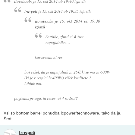
iloveboobz
je
15. okt 2014 ob 19:40
izjavil
:
trnvpeti
je
15. okt 2014 ob 19:35
izjavil
:
iloveboobz
je
15. okt 2014 ob 19:30
izjavil
:
čestitke, zbral si 4 šrot
napajalnike....
kar seveda ni res
boš rekel, da je napajalnik za 25€, ki se ma za 600W
(ki je v resnici le 400W) višek kvalitete ?
i think not.
pogledas prvega, in reces vsi 4 so šrot?
Vsi so bottom barrel ponudba lcpower/technoware, tako da ja.
Šrot.
trnvpeti