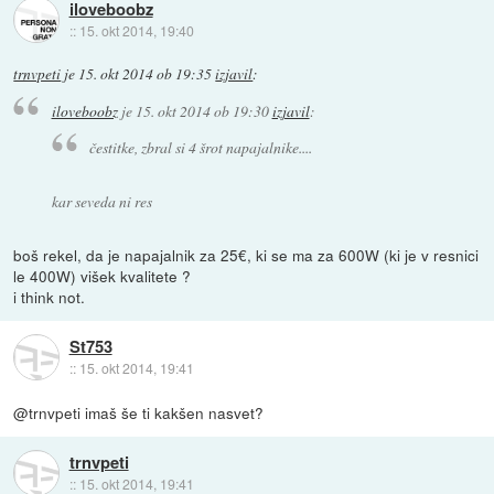
iloveboobz
::
15. okt 2014, 19:40
trnvpeti
je
15. okt 2014 ob 19:35
izjavil
:
iloveboobz
je
15. okt 2014 ob 19:30
izjavil
:
čestitke, zbral si 4 šrot napajalnike....
kar seveda ni res
boš rekel, da je napajalnik za 25€, ki se ma za 600W (ki je v resnici
le 400W) višek kvalitete ?
i think not.
St753
::
15. okt 2014, 19:41
@trnvpeti imaš še ti kakšen nasvet?
trnvpeti
::
15. okt 2014, 19:41