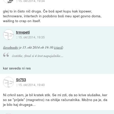
::
15. okt 2014, 19:34
glej to in čisto nič druga. Če boš spet kupu kak lcpower,
technoware, intertech in podobno boš meu spet govno doma,
waiting to crap on itself.
trnvpeti
::
15. okt 2014, 19:35
iloveboobz
je
15. okt 2014 ob 19:30
izjavil
:
čestitke, zbral si 4 šrot napajalnike....
kar seveda ni res
St753
::
15. okt 2014, 19:40
Ni crknil sam, je bil kratek stik. Se mi zdi, da so krive slušalke, ker
so se "prijele" (magnetno) na ohišje računalnika. Možno pa je, da
je bilo kaj drugega...