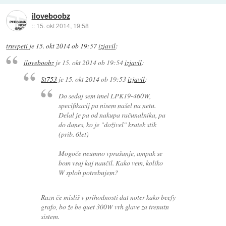
iloveboobz
::
15. okt 2014, 19:58
trnvpeti
je
15. okt 2014 ob 19:57
izjavil
:
iloveboobz
je
15. okt 2014 ob 19:54
izjavil
:
St753
je
15. okt 2014 ob 19:53
izjavil
:
Do sedaj sem imel LPK19-460W,
specifikacij pa nisem našel na netu.
Delal je pa od nakupa računalnika, pa
do danes, ko je "doživel" kratek stik
(prib. 6let)
Mogoče neumno vprašanje, ampak se
bom vsaj kaj naučil. Kako vem, koliko
W sploh potrebujem?
Razn če misliš v prihodnosti dat noter kako beefy
grafo, bo že be quet 300W vrh glave za trenutn
sistem.