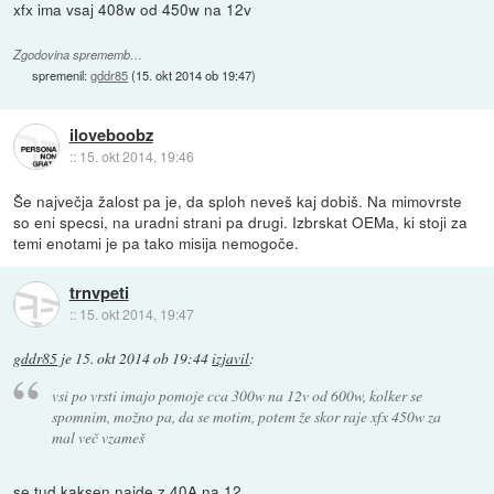
xfx ima vsaj 408w od 450w na 12v
Zgodovina sprememb…
spremenil:
gddr85
(
15. okt 2014 ob 19:47
)
iloveboobz
::
15. okt 2014, 19:46
Še največja žalost pa je, da sploh neveš kaj dobiš. Na mimovrste
so eni specsi, na uradni strani pa drugi. Izbrskat OEMa, ki stoji za
temi enotami je pa tako misija nemogoče.
trnvpeti
::
15. okt 2014, 19:47
gddr85
je
15. okt 2014 ob 19:44
izjavil
:
vsi po vrsti imajo pomoje cca 300w na 12v od 600w, kolker se
spomnim, možno pa, da se motim, potem že skor raje xfx 450w za
mal več vzameš
se tud kaksen najde z 40A na 12