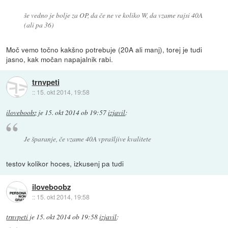
še vedno je bolje za OP, da če ne ve koliko W, da vzame rajsi 40A
(ali pa 36)
Moč vemo točno kakšno potrebuje (20A ali manj), torej je tudi
jasno, kak močan napajalnik rabi.
trnvpeti
::
15. okt 2014, 19:58
iloveboobz
je
15. okt 2014 ob 19:57
izjavil
:
Je šparanje, če vzame 40A vprašljive kvalitete
testov kolikor hoces, izkusenj pa tudi
iloveboobz
::
15. okt 2014, 19:58
trnvpeti
je
15. okt 2014 ob 19:58
izjavil
: