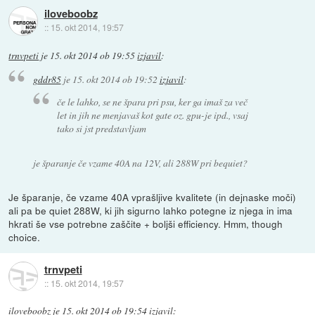
iloveboobz
::
15. okt 2014, 19:57
trnvpeti
je
15. okt 2014 ob 19:55
izjavil
:
gddr85
je
15. okt 2014 ob 19:52
izjavil
:
če le lahko, se ne špara pri psu, ker ga imaš za več
let in jih ne menjavaš kot gate oz. gpu-je ipd., vsaj
tako si jst predstavljam
je šparanje če vzame 40A na 12V, ali 288W pri bequiet?
Je šparanje, če vzame 40A vprašljive kvalitete (in dejnaske moči)
ali pa be quiet 288W, ki jih sigurno lahko potegne iz njega in ima
hkrati še vse potrebne zaščite + boljši efficiency. Hmm, though
choice.
trnvpeti
::
15. okt 2014, 19:57
iloveboobz
je
15. okt 2014 ob 19:54
izjavil
: