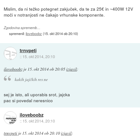
Mislim, da ni težko potegnet zakjuček, da te za 25€ in ~400W 12V
moči v notranjosti ne čakajo vrhunske komponente.
Zgodovina sprememb…
spremenil:
iloveboobz
(
15. okt 2014 ob 20:10
)
trnvpeti
::
15. okt 2014, 20:10
iloveboobz
je
15. okt 2014 ob 20:05
izjavil
:
kakih jajčkih res ne
sej je isto, ali uporabis srot, jajcka
pac si povedal neresnico
iloveboobz
::
15. okt 2014, 20:10
trnvpeti
je
15. okt 2014 ob 20:10
izjavil
: