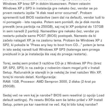
Windows XP brez SP in dobim bluescreen. Potem vstavim
Windows XP z SP3 in instalacija gre nekako čez, vendar se po
prvem restartu izpiše "A disk read error occurred". Probam
spremeniti tudi BIOS nastavitve (sem dal na default), vendar tudi to
ni pomagalo - ista napaka. Potem sem pomislil, da je disk morda
prevelik (ena particija na 250GB), saj naj bi XP podpiral do 137GB
in sem naredil 2 particiji. Namestitev gre nekako čez, vendar po
restartu pokaže samo POST (BIOS) postopek. Namesto da bi
začelo nalagati XP, je na zaslonu tema. Probam še Windows XP z
SP2, ki pokaže le "Press any key to boot from CD..." potem je tema
in isto sedaj naredi tudi Windows XP SP3 (katerega sem prvega
preizkusil in je je instalacija šla vsaj do prvega restarta).
Torej, sedaj sem probal 3 različne CD-je z Windows XP Pro (brez
SP, SP2, SP3) in na zadnje z nobenim nisem mogel priti v Install
Setup. Računalnik je starejši in je nekdaj že imel naložen Win XP,
torej bi moralo delati. Konfiguracija:
RAM: 1GB, Procesor: AMD Sempron 3000, 2 diska (2-krat po
250GB).
Sedaj več ne vem kaj je narobe? BIOS sem resetiral (z opcijo Load
default settings). Po resetu BIOSa sem še lahko prišel v XP Install
Setup, potem pa kar naenkrat ne več. Kaj bi bilo tukaj narobe?