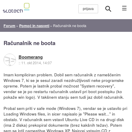
☰
Forum
»
Pomoč in nasveti
»
Računalnik ne boota
Računalnik ne boota
Boomerang
::
11. okt 2014, 14:07
Imam kompliciran problem. Dobil sem računalnik z nameščenim
Windows 7, ki se je sesul zaradi nezdružljivosti neke programske
opreme. Potem je lastnik probal možnost "System recovery",
vendar se je po restartu računalnik ustavil pri boot postopku (ko
pokaže win logo). V takšnem stanju sem tudi jaz dobil računalnik.
Probal sem priti v safe mode (Windows 7), vendar se je ustavilo pri
Loading Windows files, in sicer napisalo je "Please wait..." in
obstalo. V računalnik sem vstavil Ubuntu Live CD in na drugi disk
(ima 2 diska) prekopiral dokumente (brez kakšnih težav). Potem
sem se lotil namestitve Windowa XP. Najprej vstavim CD z