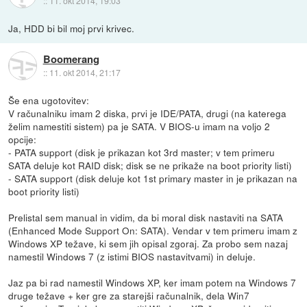
::
11. okt 2014, 19:03
Ja, HDD bi bil moj prvi krivec.
Boomerang
::
11. okt 2014, 21:17
Še ena ugotovitev:
V računalniku imam 2 diska, prvi je IDE/PATA, drugi (na katerega
želim namestiti sistem) pa je SATA. V BIOS-u imam na voljo 2
opcije:
- PATA support (disk je prikazan kot 3rd master; v tem primeru
SATA deluje kot RAID disk; disk se ne prikaže na boot priority listi)
- SATA support (disk deluje kot 1st primary master in je prikazan na
boot priority listi)
Prelistal sem manual in vidim, da bi moral disk nastaviti na SATA
(Enhanced Mode Support On: SATA). Vendar v tem primeru imam z
Windows XP težave, ki sem jih opisal zgoraj. Za probo sem nazaj
namestil Windows 7 (z istimi BIOS nastavitvami) in deluje.
Jaz pa bi rad namestil Windows XP, ker imam potem na Windows 7
druge težave + ker gre za starejši računalnik, dela Win7