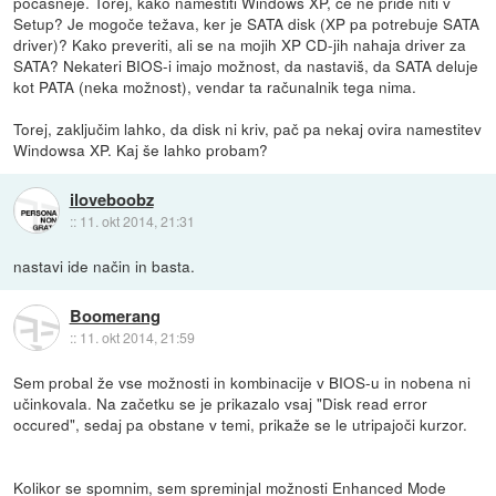
počasneje. Torej, kako namestiti Windows XP, če ne pride niti v
Setup? Je mogoče težava, ker je SATA disk (XP pa potrebuje SATA
driver)? Kako preveriti, ali se na mojih XP CD-jih nahaja driver za
SATA? Nekateri BIOS-i imajo možnost, da nastaviš, da SATA deluje
kot PATA (neka možnost), vendar ta računalnik tega nima.
Torej, zaključim lahko, da disk ni kriv, pač pa nekaj ovira namestitev
Windowsa XP. Kaj še lahko probam?
iloveboobz
::
11. okt 2014, 21:31
nastavi ide način in basta.
Boomerang
::
11. okt 2014, 21:59
Sem probal že vse možnosti in kombinacije v BIOS-u in nobena ni
učinkovala. Na začetku se je prikazalo vsaj "Disk read error
occured", sedaj pa obstane v temi, prikaže se le utripajoči kurzor.
Kolikor se spomnim, sem spreminjal možnosti Enhanced Mode