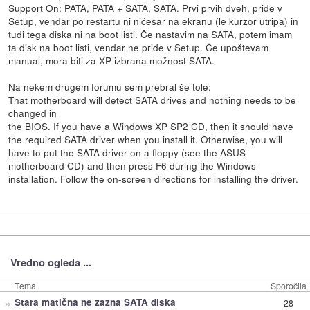
Support On: PATA, PATA + SATA, SATA. Prvi prvih dveh, pride v
Setup, vendar po restartu ni ničesar na ekranu (le kurzor utripa) in
tudi tega diska ni na boot listi. Če nastavim na SATA, potem imam
ta disk na boot listi, vendar ne pride v Setup. Če upoštevam
manual, mora biti za XP izbrana možnost SATA.
Na nekem drugem forumu sem prebral še tole:
That motherboard will detect SATA drives and nothing needs to be
changed in
the BIOS. If you have a Windows XP SP2 CD, then it should have
the required SATA driver when you install it. Otherwise, you will
have to put the SATA driver on a floppy (see the ASUS
motherboard CD) and then press F6 during the Windows
installation. Follow the on-screen directions for installing the driver.
Vredno ogleda ...
Tema
Sporočila
»
Stara matična ne zazna SATA diska
28