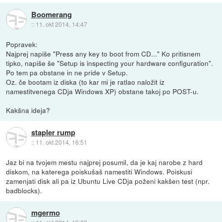
Boomerang
::
11. okt 2014, 14:47
Popravek:
Najprej napiše "Press any key to boot from CD..." Ko pritisnem
tipko, napiše še "Setup is inspecting your hardware configuration".
Po tem pa obstane in ne pride v Setup.
Oz. če bootam iz diska (to kar mi je ratlao naložit iz
namestitvenega CDja Windows XP) obstane takoj po POST-u.
Kakšna ideja?
stapler rump
::
11. okt 2014, 16:51
Jaz bi na tvojem mestu najprej posumil, da je kaj narobe z hard
diskom, na katerega poiskušaš namestiti Windows. Poiskusi
zamenjati disk ali pa iz Ubuntu Live CDja poženi kakšen test (npr.
badblocks).
mgermo