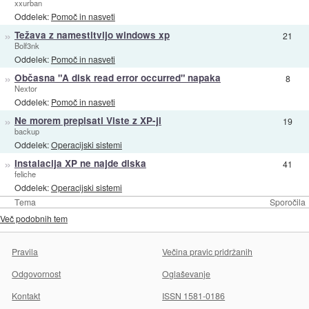
xxurban
Oddelek:
Pomoč in nasveti
»
Težava z namestitvijo windows xp
21
Bolf3nk
Oddelek:
Pomoč in nasveti
»
Občasna "A disk read error occurred" napaka
8
Nextor
Oddelek:
Pomoč in nasveti
»
Ne morem prepisati Viste z XP-ji
19
backup
Oddelek:
Operacijski sistemi
»
Instalacija XP ne najde diska
41
feliche
Oddelek:
Operacijski sistemi
Tema
Sporočila
Več podobnih tem
Pravila
Večina pravic pridržanih
Odgovornost
Oglaševanje
Kontakt
ISSN 1581-0186