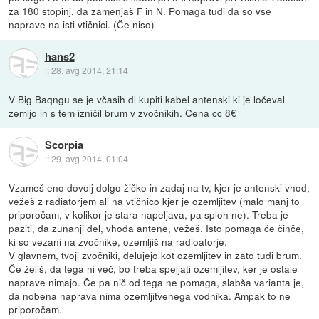
za 180 stopinj, da zamenjaš F in N. Pomaga tudi da so vse
naprave na isti vtičnici. (Če niso)
hans2
::
28. avg 2014, 21:14
V Big Baqngu se je včasih dl kupiti kabel antenski ki je ločeval
zemljo in s tem izničil brum v zvočnikih. Cena cc 8€
Scorpia
::
29. avg 2014, 01:04
Vzameš eno dovolj dolgo žičko in zadaj na tv, kjer je antenski vhod,
vežeš z radiatorjem ali na vtičnico kjer je ozemljitev (malo manj to
priporočam, v kolikor je stara napeljava, pa sploh ne). Treba je
paziti, da zunanji del, vhoda antene, vežeš. Isto pomaga če činče,
ki so vezani na zvočnike, ozemljiš na radioatorje.
V glavnem, tvoji zvočniki, delujejo kot ozemljitev in zato tudi brum.
Če želiš, da tega ni več, bo treba speljati ozemljitev, ker je ostale
naprave nimajo. Če pa nič od tega ne pomaga, slabša varianta je,
da nobena naprava nima ozemljitvenega vodnika. Ampak to ne
priporočam.