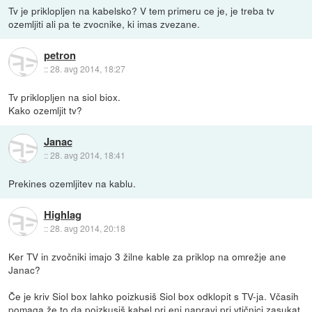
Tv je priklopljen na kabelsko? V tem primeru ce je, je treba tv
ozemljiti ali pa te zvocnike, ki imas zvezane.
petron
::
28. avg 2014, 18:27
Tv priklopljen na siol biox.
Kako ozemljit tv?
Janac
::
28. avg 2014, 18:41
Prekines ozemljitev na kablu.
Highlag
::
28. avg 2014, 20:18
Ker TV in zvočniki imajo 3 žilne kable za priklop na omrežje ane
Janac?
Če je kriv Siol box lahko poizkusiš Siol box odklopit s TV-ja. Včasih
pomaga že to da poizkusiš kabel pri eni napravi pri vtičnici zasukat