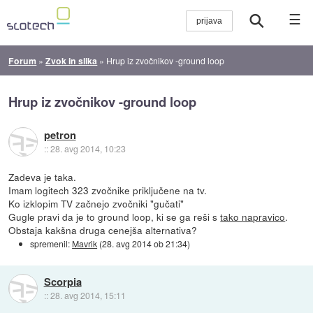
☰
Forum
»
Zvok in slika
»
Hrup iz zvočnikov -ground loop
Hrup iz zvočnikov -ground loop
petron
::
28. avg 2014, 10:23
Zadeva je taka.
Imam logitech 323 zvočnike priključene na tv.
Ko izklopim TV začnejo zvočniki "gučati"
Gugle pravi da je to ground loop, ki se ga reši s
tako napravico
.
Obstaja kakšna druga cenejša alternativa?
spremenil:
Mavrik
(
28. avg 2014 ob 21:34
)
Scorpia
::
28. avg 2014, 15:11