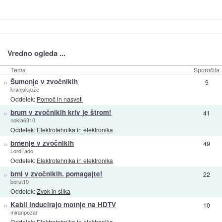
Vredno ogleda ...
Tema
Sporočila
»
Šumenje v zvočnikih
9
kranjskijože
Oddelek:
Pomoč in nasveti
»
brum v zvočnikih kriv je štrom!
41
nokia6310
Oddelek:
Elektrotehnika in elektronika
»
brnenje v zvočnikih
49
LordTado
Oddelek:
Elektrotehnika in elektronika
»
brni v zvočnikih. pomagajte!
22
borut10
Oddelek:
Zvok in slika
»
Kabli inducirajo motnje na HDTV
10
miranpozar
Oddelek:
Elektrotehnika in elektronika