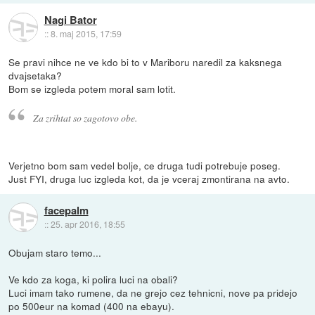
Nagi Bator
::
8. maj 2015, 17:59
Se pravi nihce ne ve kdo bi to v Mariboru naredil za kaksnega
dvajsetaka?
Bom se izgleda potem moral sam lotit.
Za zrihtat so zagotovo obe.
Verjetno bom sam vedel bolje, ce druga tudi potrebuje poseg.
Just FYI, druga luc izgleda kot, da je vceraj zmontirana na avto.
facepalm
::
25. apr 2016, 18:55
Obujam staro temo...
Ve kdo za koga, ki polira luci na obali?
Luci imam tako rumene, da ne grejo cez tehnicni, nove pa pridejo
po 500eur na komad (400 na ebayu).