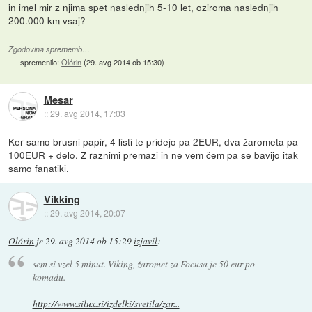
in imel mir z njima spet naslednjih 5-10 let, oziroma naslednjih
200.000 km vsaj?
Zgodovina sprememb…
spremenilo:
Olórin
(
29. avg 2014 ob 15:30
)
Mesar
::
29. avg 2014, 17:03
Ker samo brusni papir, 4 listi te pridejo pa 2EUR, dva žarometa pa
100EUR + delo. Z raznimi premazi in ne vem čem pa se bavijo itak
samo fanatiki.
Vikking
::
29. avg 2014, 20:07
Olórin
je
29. avg 2014 ob 15:29
izjavil
:
sem si vzel 5 minut. Viking, žaromet za Focusa je 50 eur po
komadu.
http://www.silux.si/izdelki/svetila/zar...