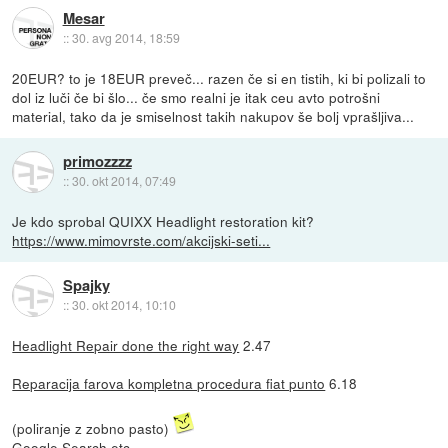
Mesar
::
30. avg 2014, 18:59
20EUR? to je 18EUR preveč... razen če si en tistih, ki bi polizali to
dol iz luči če bi šlo... če smo realni je itak ceu avto potrošni
material, tako da je smiselnost takih nakupov še bolj vprašljiva...
primozzzz
::
30. okt 2014, 07:49
Je kdo sprobal QUIXX Headlight restoration kit?
https://www.mimovrste.com/akcijski-seti...
Spajky
::
30. okt 2014, 10:10
Headlight Repair done the right way
2.47
Reparacija farova kompletna procedura fiat punto
6.18
(poliranje z zobno pasto)
Google Search
etc ...