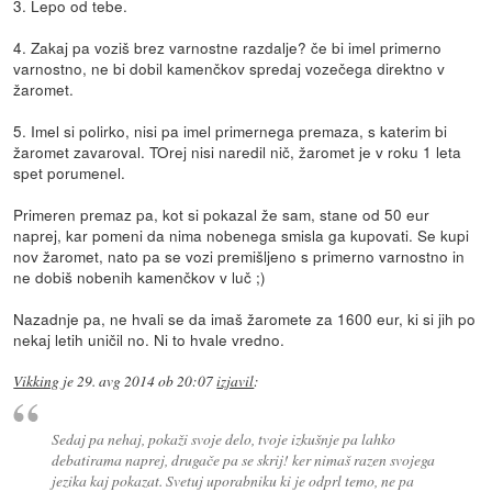
3. Lepo od tebe.
4. Zakaj pa voziš brez varnostne razdalje? če bi imel primerno
varnostno, ne bi dobil kamenčkov spredaj vozečega direktno v
žaromet.
5. Imel si polirko, nisi pa imel primernega premaza, s katerim bi
žaromet zavaroval. TOrej nisi naredil nič, žaromet je v roku 1 leta
spet porumenel.
Primeren premaz pa, kot si pokazal že sam, stane od 50 eur
naprej, kar pomeni da nima nobenega smisla ga kupovati. Se kupi
nov žaromet, nato pa se vozi premišljeno s primerno varnostno in
ne dobiš nobenih kamenčkov v luč ;)
Nazadnje pa, ne hvali se da imaš žaromete za 1600 eur, ki si jih po
nekaj letih uničil no. Ni to hvale vredno.
Vikking
je
29. avg 2014 ob 20:07
izjavil
:
Sedaj pa nehaj, pokaži svoje delo, tvoje izkušnje pa lahko
debatirama naprej, drugače pa se skrij! ker nimaš razen svojega
jezika kaj pokazat. Svetuj uporabniku ki je odprl temo, ne pa