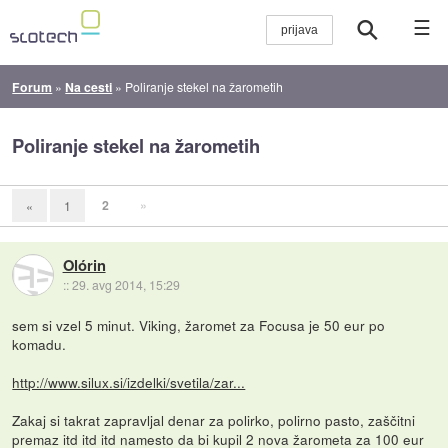
☰
Forum
»
Na cesti
»
Poliranje stekel na žarometih
Poliranje stekel na žarometih
2
»
«
1
Olórin
::
29. avg 2014, 15:29
sem si vzel 5 minut. Viking, žaromet za Focusa je 50 eur po
komadu.
http://www.silux.si/izdelki/svetila/zar...
Zakaj si takrat zapravljal denar za polirko, polirno pasto, zaščitni
premaz itd itd itd namesto da bi kupil 2 nova žarometa za 100 eur