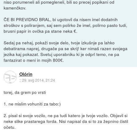
niso porumeneli ali pomegleneli, bili so precej popikani od
kamenčkov.
ČE BI PREVIDNO BRAL, bi ugotovil da nisem imel dodatnih
stroškov s poliranjem, saj sem polirko že imel, polirno pasto tudi,
brusni papir in ovčka pa stane neka €.
Sedaj pa nehaj, pokaži svoje delo, tvoje izkušnje pa lahko
debatirama naprej, drugače pa se skrij! ker nimaš razen svojega
jezika kaj pokazat. Svetuj uporabniku ki je odprl temo, ne pa
fantazirat o meni in mojih 800€.
Olórin
::
29. avg 2014, 21:24
torej, da grem po vrsti
1. ne mislim vohuniti za tabo:)
2. pisal si svoje vozilo, ne pa tudi katero je tvoje vozilo. Objavil si
neke slike prastarega forda. Nisi napisal da si to za žepnino čistil
očetu.