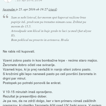
facepalm
je
25. apr 2016 ob 19:27
izjavil
:
Sam se nebi loteval, ker morem spet kupovat razlicne brus
papirje itd.. predvsem pa trenutno nimam casa. Zrihtat pa
morem do 15.5.
Avtoodpade sem klical in baje gredo te luci za med (fiat ulysse
II).
Bom poklical na proavto in avtonova. Hvala
Ne rabis nič kupovati.
Vzemi zobno pasto in kos bombažne krpe - recimo staro majico.
Žaromete dobro očisti vse svinarije.
Vzameš krpo, ki jo prej navlažiš in nanjo stisni zobno pasto.
S krožnimi gibi lepo naneseš pasto po celi površini žarometa in
drgni par minut.
Postopek po potrebi ponoviš še enkrat.
V 10-15 minutah imaš opravljeno.
Rezultat je presentljivo dober.
Je pa res, da ne zdrži dolgo, ker v tem primeru nimaš zaščitnih
premazov, ki plastiko žarometa ščiti pred UV žarki sonca. V mojem