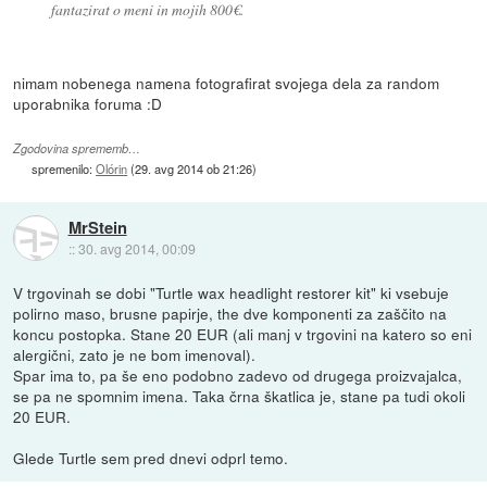
fantazirat o meni in mojih 800€.
nimam nobenega namena fotografirat svojega dela za random
uporabnika foruma :D
Zgodovina sprememb…
spremenilo:
Olórin
(
29. avg 2014 ob 21:26
)
MrStein
::
30. avg 2014, 00:09
V trgovinah se dobi "Turtle wax headlight restorer kit" ki vsebuje
polirno maso, brusne papirje, the dve komponenti za zaščito na
koncu postopka. Stane 20 EUR (ali manj v trgovini na katero so eni
alergični, zato je ne bom imenoval).
Spar ima to, pa še eno podobno zadevo od drugega proizvajalca,
se pa ne spomnim imena. Taka črna škatlica je, stane pa tudi okoli
20 EUR.
Glede Turtle sem pred dnevi odprl temo.