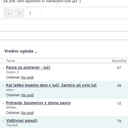
za 20€ vam spoliram in namežem tudi jaz :)
2
»
«
1
Vredno ogleda ...
Tema
Sporočila
»
Pasta za poliranje - luči
57
marjan_h
Oddelek:
Na cesti
»
Kaj lahko legalno dam v luči, žarnice ali celo luč
28
alese
Oddelek:
Na cesti
»
Poliranje žarometov z zbono pasto
12
MrStein
Oddelek:
Na cesti
»
Vidljivost ponoči
79
TheJack