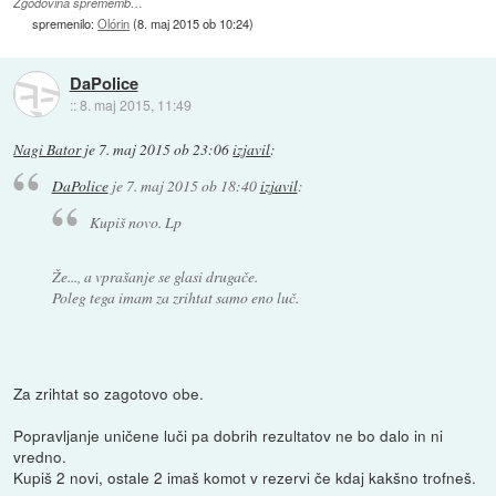
Zgodovina sprememb…
spremenilo:
Olórin
(
8. maj 2015 ob 10:24
)
DaPolice
::
8. maj 2015, 11:49
Nagi Bator
je
7. maj 2015 ob 23:06
izjavil
:
DaPolice
je
7. maj 2015 ob 18:40
izjavil
:
Kupiš novo. Lp
Že..., a vprašanje se glasi drugače.
Poleg tega imam za zrihtat samo eno luč.
Za zrihtat so zagotovo obe.
Popravljanje uničene luči pa dobrih rezultatov ne bo dalo in ni
vredno.
Kupiš 2 novi, ostale 2 imaš komot v rezervi če kdaj kakšno trofneš.