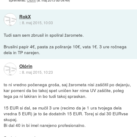
RokX
::
8. maj 2015, 10:03
Tudi sam sem zbrusil in spoliral žaromete.
Brusilni papir 4€, pasta za poliranje 10€, vata 1€. 3 ure ročnega
dela in TP narejen.
Olórin
::
8. maj 2015, 10:23
to ni vredno počenega groša, saj žarometa nisi zaščitil po dejanju,
kar pomeni da bo takoj spet uničen ker nima UV zaščite, poleg
tega pa ni lakiran in bo tudi takoj spraskan.
15 EUR si dal, se mučil 3 ure (recimo da je 1 ura tvojega dela
vredna 5 EUR) je to še dodatnih 15 EUR. Torej si dal 30 EURvse
skupaj.
Bi dal 40 in bi imel narejeno profesionalno.