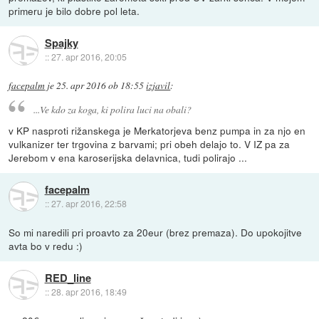
primeru je bilo dobre pol leta.
Spajky
::
27. apr 2016, 20:05
facepalm
je
25. apr 2016 ob 18:55
izjavil
:
...Ve kdo za koga, ki polira luci na obali?
v KP nasproti rižanskega je Merkatorjeva benz pumpa in za njo en
vulkanizer ter trgovina z barvami; pri obeh delajo to. V IZ pa za
Jerebom v ena karoserijska delavnica, tudi polirajo ...
facepalm
::
27. apr 2016, 22:58
So mi naredili pri proavto za 20eur (brez premaza). Do upokojitve
avta bo v redu :)
RED_line
::
28. apr 2016, 18:49