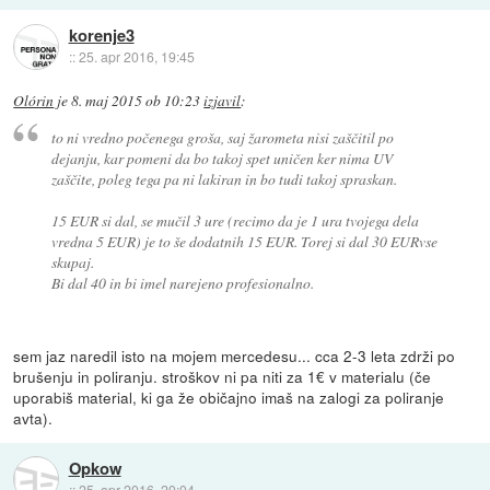
korenje3
::
25. apr 2016, 19:45
Olórin
je
8. maj 2015 ob 10:23
izjavil
:
to ni vredno počenega groša, saj žarometa nisi zaščitil po
dejanju, kar pomeni da bo takoj spet uničen ker nima UV
zaščite, poleg tega pa ni lakiran in bo tudi takoj spraskan.
15 EUR si dal, se mučil 3 ure (recimo da je 1 ura tvojega dela
vredna 5 EUR) je to še dodatnih 15 EUR. Torej si dal 30 EURvse
skupaj.
Bi dal 40 in bi imel narejeno profesionalno.
sem jaz naredil isto na mojem mercedesu... cca 2-3 leta zdrži po
brušenju in poliranju. stroškov ni pa niti za 1€ v materialu (če
uporabiš material, ki ga že običajno imaš na zalogi za poliranje
avta).
Opkow
::
25. apr 2016, 20:04