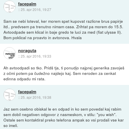
facepalm
::
25. apr 2016, 19:27
Sam se nebi loteval, ker morem spet kupovat razlicne brus papirje
itd.. predvsem pa trenutno nimam casa. Zrihtat pa morem do 15.5.
Avtoodpade sem klical in baje gredo te luci za med (fiat ulysse II).
Bom poklical na proavto in avtonova. Hvala
noraguta
::
25. apr 2016, 19:33
Ah avtoodpadi so tko. Pridš tja, ti ponudjo najprej generika zavoješ
z očmi potem pa čudežno najdejo kaj. Sem neroden za cenkat
edinna odpadu mi rata.
facepalm
::
25. apr 2016, 19:38
Jaz sem osebno obiskal le en odpad in ko sem povedal kaj rabim
sem dobil negativen odgovor z nasmeskom, v stilu: "you wish".
Ostale sem kontaktiral preko telefona ampak so vsi prodali vse kar
so imeli.