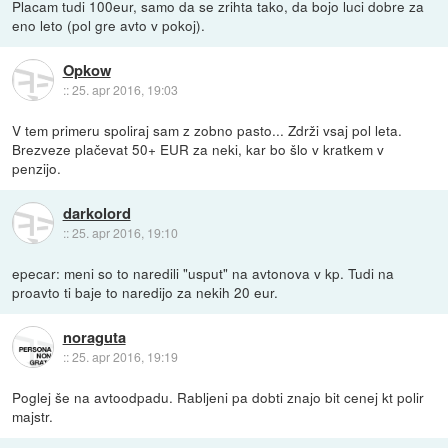
Placam tudi 100eur, samo da se zrihta tako, da bojo luci dobre za
eno leto (pol gre avto v pokoj).
Opkow
::
25. apr 2016, 19:03
V tem primeru spoliraj sam z zobno pasto... Zdrži vsaj pol leta.
Brezveze plačevat 50+ EUR za neki, kar bo šlo v kratkem v
penzijo.
darkolord
::
25. apr 2016, 19:10
epecar: meni so to naredili "usput" na avtonova v kp. Tudi na
proavto ti baje to naredijo za nekih 20 eur.
noraguta
::
25. apr 2016, 19:19
Poglej še na avtoodpadu. Rabljeni pa dobti znajo bit cenej kt polir
majstr.