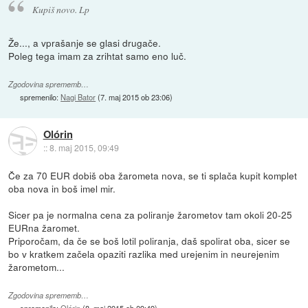
Kupiš novo. Lp
Že..., a vprašanje se glasi drugače.
Poleg tega imam za zrihtat samo eno luč.
Zgodovina sprememb…
spremenilo:
Nagi Bator
(
7. maj 2015 ob 23:06
)
Olórin
::
8. maj 2015, 09:49
Če za 70 EUR dobiš oba žarometa nova, se ti splača kupit komplet
oba nova in boš imel mir.
Sicer pa je normalna cena za poliranje žarometov tam okoli 20-25
EURna žaromet.
Priporočam, da če se boš lotil poliranja, daš spolirat oba, sicer se
bo v kratkem začela opaziti razlika med urejenim in neurejenim
žarometom...
Zgodovina sprememb…
spremenilo:
Olórin
(
8. maj 2015 ob 09:49
)