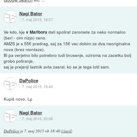
Nagi Bator
::
7. maj 2015, 18:37
Ve kdo, kje
dati spolirat zaromete za neko normalno
v Mariboru
(beri - cim nizjo) ceno.
AMZS je s 55€ predrag, saj za 15€ vec dobim ze dva neoriginalna
nova (brez montaze).
Bi pa verjetno bilo potrebno tudi brusenje, oziroma na zacetku bolj
grobo poliranje,
saj je prejsnji lastnik avta zasral, ko se je tega lotil sam.
DaPolice
::
7. maj 2015, 18:40
Kupiš novo. Lp
Nagi Bator
::
7. maj 2015, 23:06
DaPolice
je
7. maj 2015 ob 18:40
izjavil
: