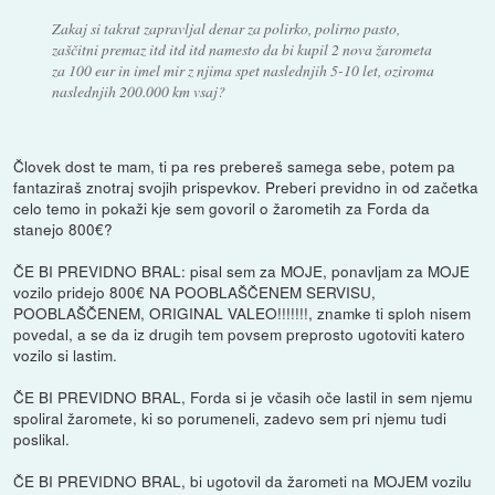
Zakaj si takrat zapravljal denar za polirko, polirno pasto,
zaščitni premaz itd itd itd namesto da bi kupil 2 nova žarometa
za 100 eur in imel mir z njima spet naslednjih 5-10 let, oziroma
naslednjih 200.000 km vsaj?
Človek dost te mam, ti pa res prebereš samega sebe, potem pa
fantaziraš znotraj svojih prispevkov. Preberi previdno in od začetka
celo temo in pokaži kje sem govoril o žarometih za Forda da
stanejo 800€?
ČE BI PREVIDNO BRAL: pisal sem za MOJE, ponavljam za MOJE
vozilo pridejo 800€ NA POOBLAŠČENEM SERVISU,
POOBLAŠČENEM, ORIGINAL VALEO!!!!!!!, znamke ti sploh nisem
povedal, a se da iz drugih tem povsem preprosto ugotoviti katero
vozilo si lastim.
ČE BI PREVIDNO BRAL, Forda si je včasih oče lastil in sem njemu
spoliral žaromete, ki so porumeneli, zadevo sem pri njemu tudi
poslikal.
ČE BI PREVIDNO BRAL, bi ugotovil da žarometi na MOJEM vozilu