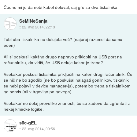
Čudno mi je da nebi kabel deloval, saj gre za dva tiskalnika.
SeMiNeSanja
::
22. avg 2014, 22:13
Tebi oba tiskalnika ne delujeta več? (najprej razumel da samo
eden)
Ali si poskusil kakšno drugo napravo priklopiti na USB port na
računalniku, da vidiš, če USB deluje kakor je treba?
Vsekakor poskusi tiskalnika priključiti na kateri drugi računalnik. Če
se nič ne bo zgodilo (ne bo poskušal nalagati gonilnikov, tiskalnik
se nebi pojavil v device manager-ju), potem bo treba s tiskalnikom
na servis (ali v trgovino po novega).
Vsekakor ne delaj prevelike znanosti, če se zadevo da zgruntati z
nekaj kmečke logike.
s6c-gEL
::
23. avg 2014, 09:56