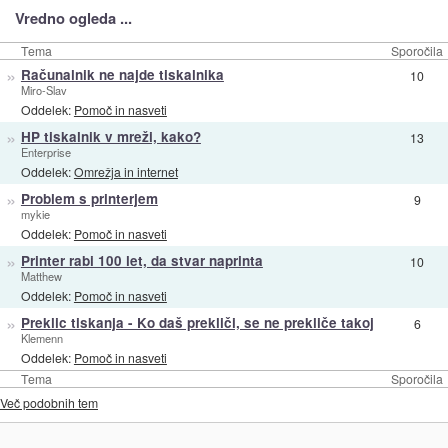
Vredno ogleda ...
Tema
Sporočila
»
Računalnik ne najde tiskalnika
10
Miro-Slav
Oddelek:
Pomoč in nasveti
»
HP tiskalnik v mreži, kako?
13
Enterprise
Oddelek:
Omrežja in internet
»
Problem s printerjem
9
mykie
Oddelek:
Pomoč in nasveti
»
Printer rabi 100 let, da stvar naprinta
10
Matthew
Oddelek:
Pomoč in nasveti
»
Preklic tiskanja - Ko daš prekliči, se ne prekliče takoj
6
Klemenn
Oddelek:
Pomoč in nasveti
Tema
Sporočila
Več podobnih tem