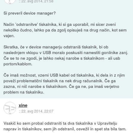
::
22. avg 2014, 21:58
Si preveril device manager?
Način 'odstranitve' tiskalnika, ki si ga uporabil, mi sicer zveni
nekoliko čudno, lahko pa da zgolj opisuješ na drug način, kot sem
vajen.
Skratka, če v device managerju odstraniš tiskalnik, bi ob
naslednjem vklopu v USB moralo poskusiti namestiti gonilnike zanj.
Če se to ne zgodi, je lahko nekaj narobe s tiskalnikom - ali usb
portom/kablom.
Če imaš možnost, vzemi USB kabel od tiskalnika, ki dela in z njim
poveži problematični tiskalnik na nek drug računalnik. Če ga
zazna, ni nič narobe s tiskalnikom. Če ga ne, pa imaš verjetno
problem na tiskalniku.
xine
::
22. avg 2014, 22:07
Vsakič ko sem probal odstraniti ta dva tiskalnika v Upravitelju
naprav in tiskalnikov, sem jih odstranil, osvežil in spet sta bila tam.