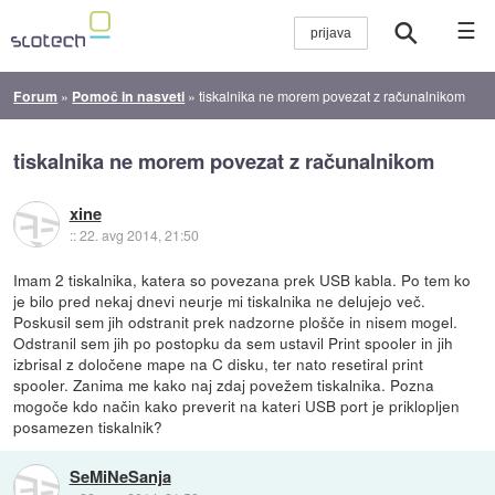
☰
Forum
»
Pomoč in nasveti
»
tiskalnika ne morem povezat z računalnikom
tiskalnika ne morem povezat z računalnikom
xine
::
22. avg 2014, 21:50
Imam 2 tiskalnika, katera so povezana prek USB kabla. Po tem ko
je bilo pred nekaj dnevi neurje mi tiskalnika ne delujejo več.
Poskusil sem jih odstranit prek nadzorne plošče in nisem mogel.
Odstranil sem jih po postopku da sem ustavil Print spooler in jih
izbrisal z določene mape na C disku, ter nato resetiral print
spooler. Zanima me kako naj zdaj povežem tiskalnika. Pozna
mogoče kdo način kako preverit na kateri USB port je priklopljen
posamezen tiskalnik?
SeMiNeSanja