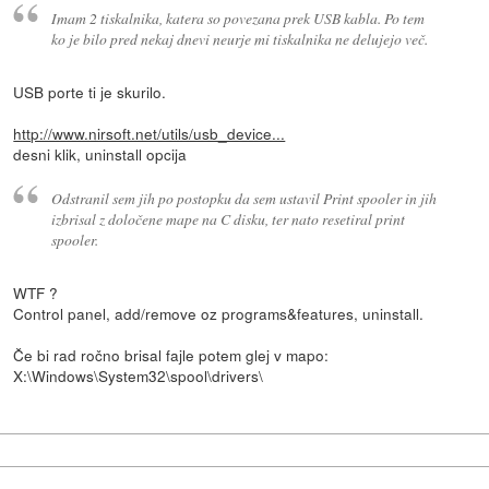
Imam 2 tiskalnika, katera so povezana prek USB kabla. Po tem
ko je bilo pred nekaj dnevi neurje mi tiskalnika ne delujejo več.
USB porte ti je skurilo.
http://www.nirsoft.net/utils/usb_device...
desni klik, uninstall opcija
Odstranil sem jih po postopku da sem ustavil Print spooler in jih
izbrisal z določene mape na C disku, ter nato resetiral print
spooler.
WTF ?
Control panel, add/remove oz programs&features, uninstall.
Če bi rad ročno brisal fajle potem glej v mapo:
X:\Windows\System32\spool\drivers\