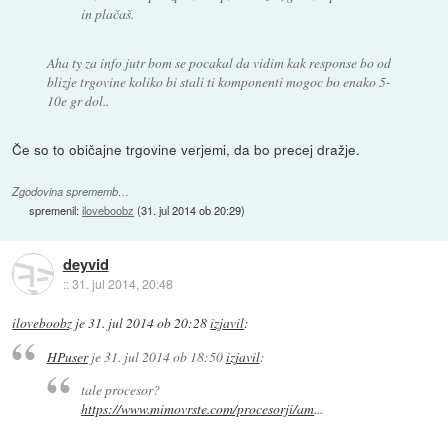
in plačaš.
Aha ty za info jutr bom se pocakal da vidim kak response bo od
blizje trgovine koliko bi stali ti komponenti mogoc bo enako 5-
10e gr dol..
Če so to običajne trgovine verjemi, da bo precej dražje.
Zgodovina sprememb…
spremenil:
iloveboobz
(
31. jul 2014 ob 20:29
)
deyvid
::
31. jul 2014, 20:48
iloveboobz
je
31. jul 2014 ob 20:28
izjavil
:
HPuser
je
31. jul 2014 ob 18:50
izjavil
:
tale procesor?
https://www.mimovrste.com/procesorji/am
...