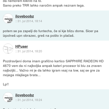
da nemorem klikniti na to.
Samo preko TRR lahko naročim ampak neznam tega.
iloveboobz
::
31. jul 2014, 18:14
potem se pa zapelji do funtecha, če si kje blizu doma. Sicer pa
izpolneš upn obrazec, greš na pošto in plačaš.
HPuser
::
31. jul 2014, 18:20
Pozdravljeni doma imam grafično kartico SAPPHIRE RADEON HD
4670 vem da ni najboljša ampak kateri procesor bi biu za zraven
najboljši... Važno mi je da lahko igram vsaj na low, saj se gre za
mojega mlajšega brata...
Lp!!
iloveboobz
::
31. jul 2014, 18:24