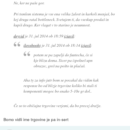
Ne, ker ne paše gor.
Pri temlem sistemu je vse ena velika žalost in karkoli menjaš, bo
kej druga ratal bottleneck. Svetujem ti, da vseskup prodaš in
kupiš drugo. Ker vlagat v to starino je neumnost.
deyvid
je
31. jul 2014 ob 18:59
izjavil
:
iloveboobz
je
31. jul 2014 ob 18:14
izjavil
:
potem se pa zapelji do funtecha, če si
kje blizu doma. Sicer pa izpolneš upn
obrazec, greš na pošto in plačaš.
Aha ty za info jutr bom se pocakal da vidim kak
response bo od blizje trgovine koliko bi stali ti
komponenti mogoc bo enako 5-10e gr dol..
Če so to običajne trgovine verjemi, da bo precej dražje.
Bomo vidli ime trgovine je pa in-sert