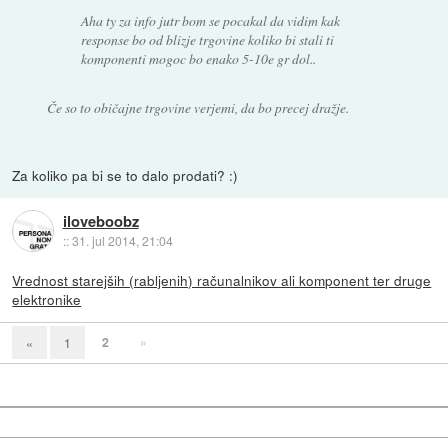
Aha ty za info jutr bom se pocakal da vidim kak
response bo od blizje trgovine koliko bi stali ti
komponenti mogoc bo enako 5-10e gr dol..
Če so to običajne trgovine verjemi, da bo precej dražje.
Za koliko pa bi se to dalo prodati? :)
iloveboobz
::
31. jul 2014, 21:04
Vrednost starejših (rabljenih) računalnikov ali komponent ter druge
elektronike
2
»
«
1