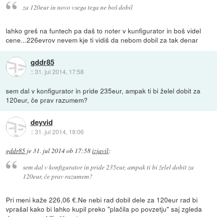
za 120eur in novo vsega tega ne boš dobil
lahko greš na funtech pa daš to noter v kunfigurator in boš videl
cene...226evrov nevem kje ti vidiš da nebom dobil za tak denar
gddr85
::
31. jul 2014, 17:58
sem dal v konfigurator in pride 235eur, ampak ti bi želel dobit za
120eur, če prav razumem?
deyvid
::
31. jul 2014, 18:06
gddr85
je
31. jul 2014 ob 17:58
izjavil
:
sem dal v konfigurator in pride 235eur, ampak ti bi želel dobit za
120eur, če prav razumem?
Pri meni kaže 226,06 €.Ne nebi rad dobil dele za 120eur rad bi
vprašal kako bi lahko kupil preko "plačila po povzetju" saj zgleda