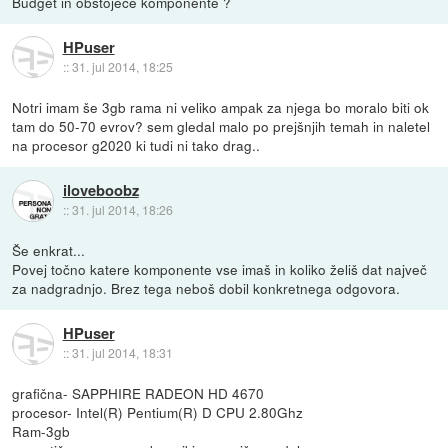
Budget in obstoječe komponente ?
HPuser
::
31. jul 2014, 18:25
Notri imam še 3gb rama ni veliko ampak za njega bo moralo biti ok
tam do 50-70 evrov? sem gledal malo po prejšnjih temah in naletel
na procesor g2020 ki tudi ni tako drag..
iloveboobz
::
31. jul 2014, 18:26
Še enkrat...
Povej točno katere komponente vse imaš in koliko želiš dat največ
za nadgradnjo. Brez tega neboš dobil konkretnega odgovora.
HPuser
::
31. jul 2014, 18:31
grafična- SAPPHIRE RADEON HD 4670
procesor- Intel(R) Pentium(R) D CPU 2.80Ghz
Ram-3gb