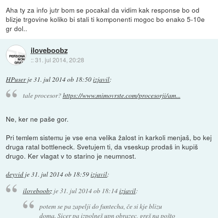
Aha ty za info jutr bom se pocakal da vidim kak response bo od
blizje trgovine koliko bi stali ti komponenti mogoc bo enako 5-10e
gr dol..
iloveboobz
::
31. jul 2014, 20:28
HPuser
je
31. jul 2014 ob 18:50
izjavil
:
tale procesor?
https://www.mimovrste.com/procesorji/am...
Ne, ker ne paše gor.
Pri temlem sistemu je vse ena velika žalost in karkoli menjaš, bo kej
druga ratal bottleneck. Svetujem ti, da vseskup prodaš in kupiš
drugo. Ker vlagat v to starino je neumnost.
deyvid
je
31. jul 2014 ob 18:59
izjavil
:
iloveboobz
je
31. jul 2014 ob 18:14
izjavil
:
potem se pa zapelji do funtecha, če si kje blizu
doma. Sicer pa izpolneš upn obrazec, greš na pošto