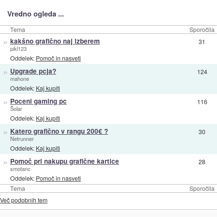
Vredno ogleda ...
Tema
Sporočila
»
kakšno grafično naj izberem
31
pikl123
Oddelek:
Pomoč in nasveti
»
Upgrade pcja?
124
mahone
Oddelek:
Kaj kupiti
»
Poceni gaming pc
116
Šolar
Oddelek:
Kaj kupiti
»
Katero grafično v rangu 200€ ?
30
Netrunner
Oddelek:
Kaj kupiti
»
Pomoč pri nakupu grafične kartice
28
smotanc
Oddelek:
Pomoč in nasveti
Tema
Sporočila
Več podobnih tem