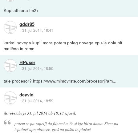
Kupi athlona fm2+
gddr85
::
31. jul 2014, 18:41
karkol novega kupi, mora potem poleg novega cpu-ja dokupit
matično in rame
HPuser
::
31. jul 2014, 18:50
tale procesor?
https://www.mimovrste.com/procesorji/am...
deyvid
::
31. jul 2014, 18:59
iloveboobz
je
31. jul 2014 ob 18:14
izjavil
:
potem se pa zapelji do funtecha, če si kje blizu doma. Sicer pa
izpolneš upn obrazec, greš na pošto in plačaš.