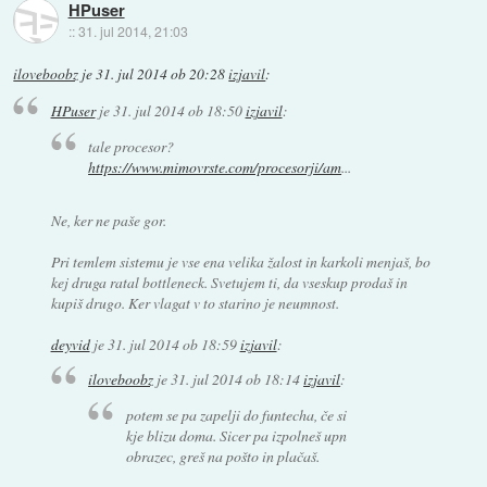
HPuser
::
31. jul 2014, 21:03
iloveboobz
je
31. jul 2014 ob 20:28
izjavil
:
HPuser
je
31. jul 2014 ob 18:50
izjavil
:
tale procesor?
https://www.mimovrste.com/procesorji/am
...
Ne, ker ne paše gor.
Pri temlem sistemu je vse ena velika žalost in karkoli menjaš, bo
kej druga ratal bottleneck. Svetujem ti, da vseskup prodaš in
kupiš drugo. Ker vlagat v to starino je neumnost.
deyvid
je
31. jul 2014 ob 18:59
izjavil
:
iloveboobz
je
31. jul 2014 ob 18:14
izjavil
:
potem se pa zapelji do funtecha, če si
kje blizu doma. Sicer pa izpolneš upn
obrazec, greš na pošto in plačaš.