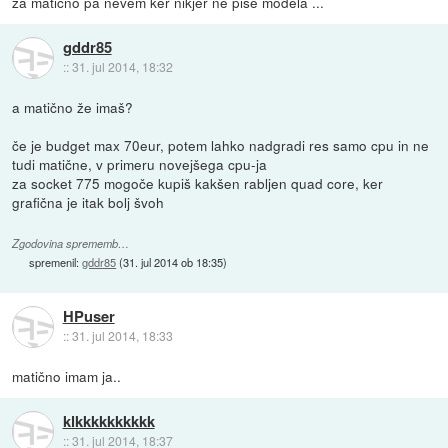
za matično pa nevem ker nikjer ne piše modela ...
gddr85
::
31. jul 2014, 18:32
a matično že imaš?
če je budget max 70eur, potem lahko nadgradi res samo cpu in ne
tudi matične, v primeru novejšega cpu-ja
za socket 775 mogoče kupiš kakšen rabljen quad core, ker
grafična je itak bolj švoh
Zgodovina sprememb…
spremenil:
gddr85
(
31. jul 2014 ob 18:35
)
HPuser
::
31. jul 2014, 18:33
matično imam ja..
klkkkkkkkkkk
::
31. jul 2014, 18:37