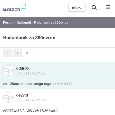
☰
Forum
»
Kaj kupiti
»
Računlanik za 360evrov
Računlanik za 360evrov
2
»
«
1
gddr85
::
31. jul 2014, 17:39
za 120eur in novo vsega tega ne boš dobil
deyvid
::
31. jul 2014, 17:42
gddr85
je
31. jul 2014 ob 17:39
izjavil
: