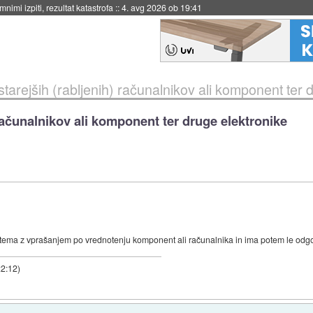
nimi izpiti, rezultat katastrofa
::
4. avg 2026 ob 19:41
tarejših (rabljenih) računalnikov ali komponent ter 
 računalnikov ali komponent ter druge elektronike
ma z vprašanjem po vrednotenju komponent ali računalnika in ima potem le odgovor 
22:12
)