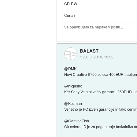
CD-RW
Cena?
Se opavičujem za napake v postu...
BALAST
::
23. jul 2010, 18:32
@DMK
Novi Creative S750 so cca 400EUR, rabljene 
@nicjasno
Ker Sony Vaio ni več v garanciji 260EUR. Ja
@Kezman
Verjetno je PC izven garancije in tako cen
@GamingFish
Ok celeron D je za poganjanje brskalnika od