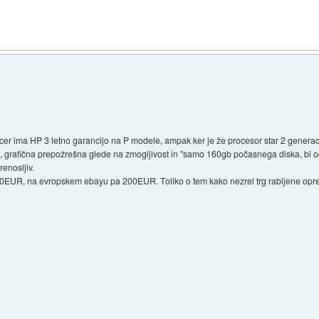
er ima HP 3 letno garancijo na P modele, ampak ker je že procesor star 2 generaciji
h, grafična prepožrešna glede na zmogljivost in "samo 160gb počasnega diska, bi 
renosljiv.
EUR, na evropskem ebayu pa 200EUR. Toliko o tem kako nezrel trg rabljene opre