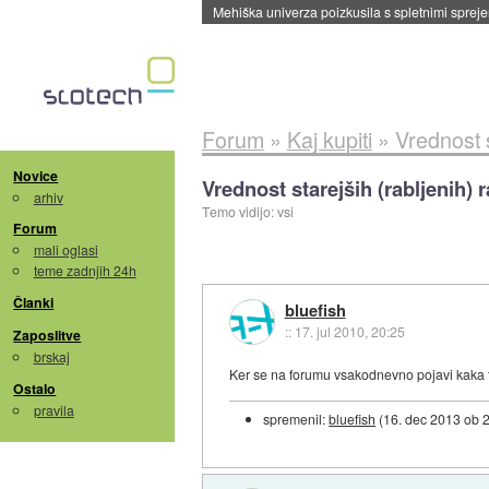
Mehiška univerza poizkusila s spletnimi sprejem
Forum
»
Kaj kupiti
»
Vrednost s
Novice
Vrednost starejših (rabljenih)
arhiv
Temo vidijo: vsi
Forum
mali oglasi
teme zadnjih 24h
Članki
bluefish
::
17. jul 2010, 20:25
Zaposlitve
brskaj
Ker se na forumu vsakodnevno pojavi kaka te
Ostalo
pravila
spremenil:
bluefish
(
16. dec 2013 ob 