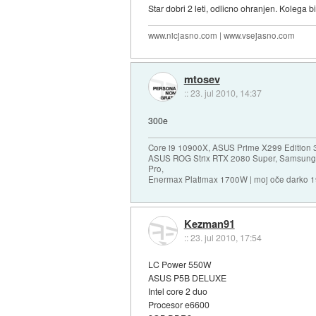
Star dobri 2 leti, odlicno ohranjen. Kolega 
www.nicjasno.com | www.vsejasno.com
mtosev
::
23. jul 2010, 14:37
300e
Core i9 10900X, ASUS Prime X299 Edition 
ASUS ROG Strix RTX 2080 Super, Samsung
Pro,
Enermax Platimax 1700W | moj oče darko 
Kezman91
::
23. jul 2010, 17:54
LC Power 550W
ASUS P5B DELUXE
Intel core 2 duo
Procesor e6600