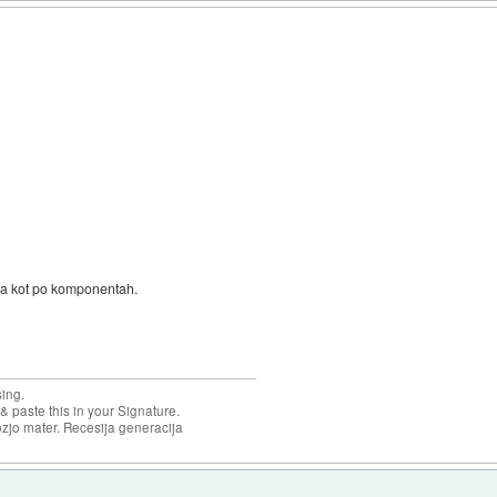
žja kot po komponentah.
sing.
& paste this in your Signature.
ozjo mater. Recesija generacija