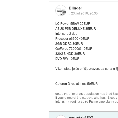
Blinder
::
23. jul 2010, 20:35
LC Power 550W 20EUR
ASUS P5B DELUXE 35EUR
Intel core 2 duo
Procesor e6600 40EUR
2GB DDR2 30EUR
GeForce 7300GS 10EUR
320GB HDD 30EUR
DVD RW 10EUR
V kompletu je še ohišje zraven, pa cena ni
Celeron D res at most 50EUR
99.991% of over-25 population has tried kis
If you're one of the 0.009% who hasn't, copy 
Intel i5-14400f rtx 3050 Pismo smo stari v b
petkofak6527