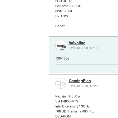
2GB DDR2
GeForce 7300GS
320GB HDD
DVD RW
Cena?
Valvoline
::
23. jul 2010, 18:13
130-150e
GamingFish
::
23. jul 2010, 18:29
Napajalnik 350 w
VIA P4800-M7S
Intel D celeron @ 3GHz
768 DDR rama na 400mhz
DVD-ROM