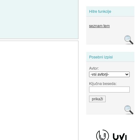
Hitre funkcije
seznam tem
Posebni izpisi
Avtor:
Ključna beseda: