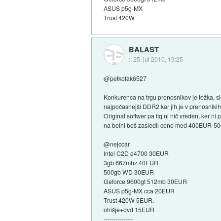
ASUS p5g-MX
Trust 420W
BALAST
::
25. jul 2010, 19:25
@petkofak6527
Konkurenca na trgu prenosnikov je težka, sic
najpočasnejši DDR2 kar jih je v prenosniki
Original softwer pa itq ni nič vreden, ker ni p
na bolhi boš zasledil ceno med 400EUR-500
@nejccar
Intel C2D e4700 30EUR
3gb 667mhz 40EUR
500gb WD 30EUR
Geforce 9600gt 512mb 30EUR
ASUS p5g-MX cca 20EUR
Trust 420W 5EUR.
ohišje+dvd 15EUR
---------------