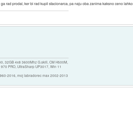
bi ga rad prodal, ker bi rad kupil stacionarca, pa naju oba zanima kaksno ceno lahko
30, 32GB 4x8 3600Mhz G.skill, CM H500M,
 970 PRO, UltraSharp UP3017, Win 11
1960-2016, moj labradorec max 2002-2013