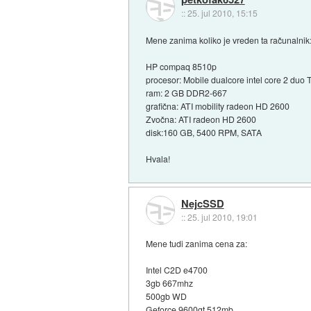
::
25. jul 2010, 15:15
Mene zanima koliko je vreden ta računalnik
HP compaq 8510p
procesor: Mobile dualcore intel core 2 du
ram: 2 GB DDR2-667
grafična: ATI mobility radeon HD 2600
Zvočna: ATI radeon HD 2600
disk:160 GB, 5400 RPM, SATA
Hvala!
NejcSSD
::
25. jul 2010, 19:01
Mene tudi zanima cena za:
Intel C2D e4700
3gb 667mhz
500gb WD
Geforce 9600gt 512mb