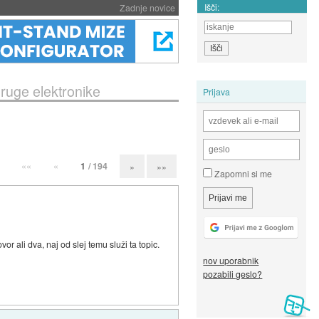
Išči:
Zadnje novice
druge elektronike
Prijava
««
«
1
/ 194
»
»»
Zapomni si me
ali dva, naj od slej temu služi ta topic.
nov uporabnik
pozabili geslo?