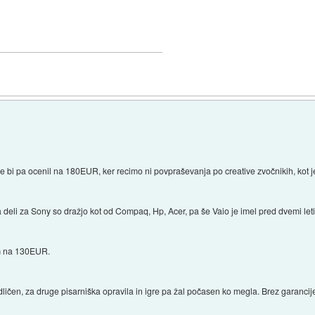
bi pa ocenil na 180EUR, ker recimo ni povpraševanja po creative zvočnikih, kot je
 deli za Sony so dražjo kot od Compaq, Hp, Acer, pa še Vaio je imel pred dvemi leti
im na 130EUR.
ličen, za druge pisarniška opravila in igre pa žal počasen ko megla. Brez garanci