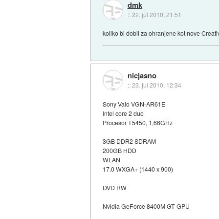
dmk
::
22. jul 2010, 21:51
koliko bi dobil za ohranjene kot nove Crea
nicjasno
::
23. jul 2010, 12:34
Sony Vaio VGN-AR61E
Intel core 2 duo
Procesor T5450, 1,66GHz
3GB DDR2 SDRAM
200GB HDD
WLAN
17.0 WXGA+ (1440 x 900)
DVD RW
Nvidia GeForce 8400M GT GPU