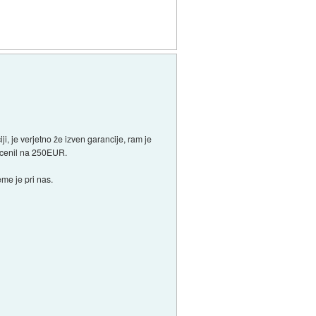
, je verjetno že izven garancije, ram je
ocenil na 250EUR.
me je pri nas.