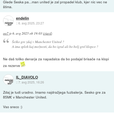
Glede Seska pa...man united je zal propadel klub, kjer nic vec ne
štima.
endelin
::
6. avg 2025, 23:27
oo7
je
6. avg 2025 ob 19:03
izjavil
:
Šeško gre zdaj v Manchester United ?
A ima sploh kaj možnosti, da bo igral ali bo bolj grel klopco ?
Ne daš toliko denarja za napadalca da bo podajal brisače na klopi
za rezerve
IL_DIAVOLO
::
7. avg 2025, 16:26
Zdaj je tudi uradno. Imamo najdražjega fuzbalerja. Sesko gre za
85M€ v Manchester United.
Vso sreco :)