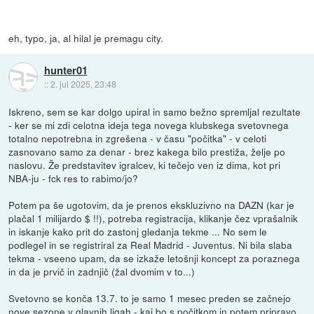
eh, typo, ja, al hilal je premagu city.
hunter01
::
2. jul 2025, 23:48
Iskreno, sem se kar dolgo upiral in samo bežno spremljal rezultate
- ker se mi zdi celotna ideja tega novega klubskega svetovnega
totalno nepotrebna in zgrešena - v času "počitka" - v celoti
zasnovano samo za denar - brez kakega bilo prestiža, želje po
naslovu. Že predstavitev igralcev, ki tečejo ven iz dima, kot pri
NBA-ju - fck res to rabimo/jo?
Potem pa še ugotovim, da je prenos ekskluzivno na DAZN (kar je
plačal 1 milijardo $ !!), potreba registracija, klikanje čez vprašalnik
in iskanje kako prit do zastonj gledanja tekme ... No sem le
podlegel in se registriral za Real Madrid - Juventus. Ni bila slaba
tekma - vseeno upam, da se izkaže letošnji koncept za poraznega
in da je prvič in zadnjič (žal dvomim v to...)
Svetovno se konča 13.7. to je samo 1 mesec preden se začnejo
nove sezone v glavnih ligah - kaj bo s počitkom in potem pripravo