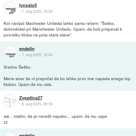
lynxslo5
::
7. avg 2025, 16:39
Kot navijač Machester Uniteda lahko samo rečem: "Šeško,
dobrodošel pri Manchester Unitedu. Upam, da boš prispeval k
povratku kluba na pota stare slave".
endelin
::
7. avg 2025, 19:04
Srečno Šeško.
Mene sicer še ni prepričal da bo lahko prvo ime napada enega top
klubov. Upam da mu rata.
Zvezdica27
::
8. avg 2025, 09:18
aw... mislim, da je naredil napako... upam, da mu uspe
zz
endelin