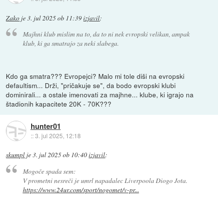
Zako
je
3. jul 2025 ob 11:39
izjavil
:
Majhni klub mislim na to, da to ni nek evropski velikan, ampak
klub, ki ga smatrajo za neki slabega.
Kdo ga smatra??? Evropejci? Malo mi tole diši na evropski
defaultism... Drži, "pričakuje se", da bodo evropski klubi
dominirali... a ostale imenovati za majhne... klube, ki igrajo na
štadionih kapacitete 20K - 70K???
hunter01
::
3. jul 2025, 12:18
skumpl
je
3. jul 2025 ob 10:40
izjavil
:
Mogoče spada sem:
V prometni nesreči je umrl napadalec Liverpoola Diogo Jota.
https://www.24ur.com/sport/nogomet/v-pr...