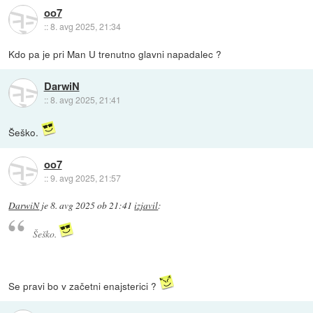
oo7
::
8. avg 2025, 21:34
Kdo pa je pri Man U trenutno glavni napadalec ?
DarwiN
::
8. avg 2025, 21:41
Šeško.
oo7
::
9. avg 2025, 21:57
DarwiN
je
8. avg 2025 ob 21:41
izjavil
:
Šeško.
Se pravi bo v začetni enajsterici ?