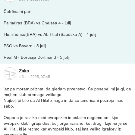
Četrfinalni pari
Palmeiras (BRA) vs Chelsea 4 - julij
Fluminense(BRA) vs AL Hilal (Saudska A) - 4 julij
PSG vs Bayern - 5 julij
Real M - Borusija Dortmund - 5 julij
Zako
::
3. jul 2025, 07:45
jaz pa moram priznat, da gledam prvenstvo. Se posebej mi je ql, da
majhen klub premaga velikega.
Najbolj bi bilo da Al Hilal zmaga in da se americani pozrejo med
sabo.
Oopana je razlika med evropskim in ostalim nogometom, kjer
evropski klubi igrajo dost bolj organizirano, kot drugi. Izjema je se
Al Hilal, ki je recmo kar evropski klub, saj ima veliko igralcev iz
evropskih lig.