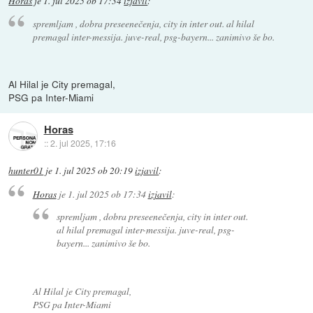
Horas
je
1. jul 2025 ob 17:34
izjavil
:
spremljam , dobra preseenečenja, city in inter out. al hilal
premagal inter-messija. juve-real, psg-bayern... zanimivo še bo.
Al Hilal je City premagal,
PSG pa Inter-Miami
Horas
::
2. jul 2025, 17:16
hunter01
je
1. jul 2025 ob 20:19
izjavil
:
Horas
je
1. jul 2025 ob 17:34
izjavil
:
spremljam , dobra preseenečenja, city in inter out.
al hilal premagal inter-messija. juve-real, psg-
bayern... zanimivo še bo.
Al Hilal je City premagal,
PSG pa Inter-Miami