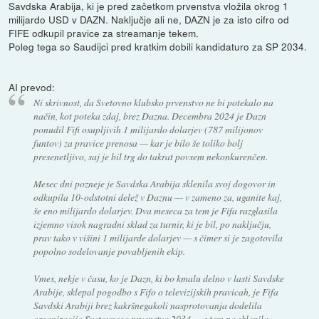
Savdska Arabija, ki je pred začetkom prvenstva vložila okrog 1
milijardo USD v DAZN. Naključje ali ne, DAZN je za isto cifro od
FIFE odkupil pravice za streamanje tekem.
Poleg tega so Saudijci pred kratkim dobili kandidaturo za SP 2034.
AI prevod:
Ni skrivnost, da Svetovno klubsko prvenstvo ne bi potekalo na
način, kot poteka zdaj, brez Dazna. Decembra 2024 je Dazn
ponudil Fifi osupljivih 1 milijardo dolarjev (787 milijonov
funtov) za pravice prenosa — kar je bilo še toliko bolj
presenetljivo, saj je bil trg do takrat povsem nekonkurenčen.
Mesec dni pozneje je Savdska Arabija sklenila svoj dogovor in
odkupila 10-odstotni delež v Daznu — v zameno za, uganite kaj,
še eno milijardo dolarjev. Dva meseca za tem je Fifa razglasila
izjemno visok nagradni sklad za turnir, ki je bil, po naključju,
prav tako v višini 1 milijarde dolarjev — s čimer si je zagotovila
popolno sodelovanje povabljenih ekip.
Vmes, nekje v času, ko je Dazn, ki bo kmalu delno v lasti Savdske
Arabije, sklepal pogodbo s Fifo o televizijskih pravicah, je Fifa
Savdski Arabiji brez kakršnegakoli nasprotovanja dodelila
organizacijo Svetovnega prvenstva 2034 — s tem pa sklenila,