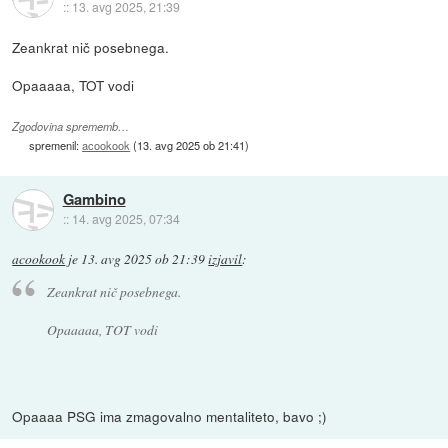
::
13. avg 2025, 21:39
Zeankrat nič posebnega.
Opaaaaa, TOT vodi
Zgodovina sprememb…
spremenil:
acookook
(
13. avg 2025 ob 21:41
)
Gambino
::
14. avg 2025, 07:34
acookook
je
13. avg 2025 ob 21:39
izjavil
:
Zeankrat nič posebnega.
Opaaaaa, TOT vodi
Opaaaa PSG ima zmagovalno mentaliteto, bavo ;)