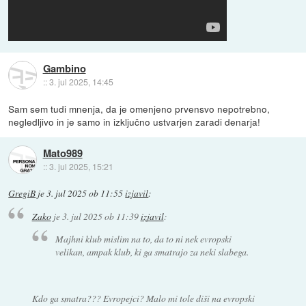
Gambino
::
3. jul 2025, 14:45
Sam sem tudi mnenja, da je omenjeno prvensvo nepotrebno,
negledljivo in je samo in izključno ustvarjen zaradi denarja!
Mato989
::
3. jul 2025, 15:21
GregiB
je
3. jul 2025 ob 11:55
izjavil
:
Zako
je
3. jul 2025 ob 11:39
izjavil
:
Majhni klub mislim na to, da to ni nek evropski
velikan, ampak klub, ki ga smatrajo za neki slabega.
Kdo ga smatra??? Evropejci? Malo mi tole diši na evropski