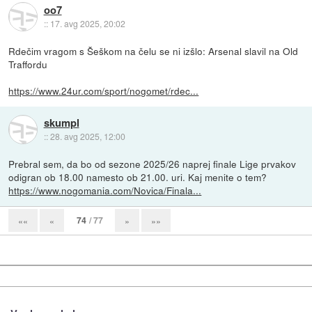
oo7
::
17. avg 2025, 20:02
Rdečim vragom s Šeškom na čelu se ni izšlo: Arsenal slavil na Old
Traffordu
https://www.24ur.com/sport/nogomet/rdec...
skumpl
::
28. avg 2025, 12:00
Prebral sem, da bo od sezone 2025/26 naprej finale Lige prvakov
odigran ob 18.00 namesto ob 21.00. uri. Kaj menite o tem?
https://www.nogomania.com/Novica/Finala...
74
/ 77
««
«
»
»»