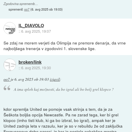
Zgodovina sprememb…
spremenil:
oo7
(
6. avg 2025 ob 19:03
)
IL_DIAVOLO
::
6. avg 2025, 19:07
Se zdaj ne morem verjeti da Olimpija ne premore denarja, da vrne
najboljšega trenerja v zgodovini 1. slovenske lige.
broken/link
::
6. avg 2025, 19:30
oo7
je
6. avg 2025 ob 19:03
izjavil
:
A ima sploh kaj možnosti, da bo igral ali bo bolj grel klopco ?
kdor spremlja United se pomoje vsak strinja s tem, da je za
Šeškota boljša opcija Newcastle. Pa ne zarad tega, ker bi grel
klopco (imho tisti klub, ki ga bo izbral, bo igral), ampak ker je
United zadnja leta v razsulu, ker je so v rebuildu že od zaključka
Fergusonove dobe naprej, in ker je postala nekakšna mantra