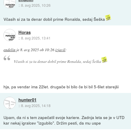
::
8. avg 2025, 10:26
Včasih si za ta denar dobil prime Ronalda, sedaj Šeška
Horas
::
8. avg 2025, 13:41
endelin
je
8. avg 2025 ob 10:26
izjavil
:
Včasih si za ta denar dobil prime Ronalda, sedaj Šeška
hja, pa vendar ima 22let. drugače bi bilo če bi bil 5-6let starejši
hunter01
::
8. avg 2025, 14:18
Upam, da ni s tem zapečatil svoje kariere. Zadnja leta se je v UTD
kar nekaj igralcev "izgubilo". Držim pesti, da mu uspe