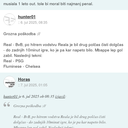
musiala 1 leto out. tole bi moral biti najmanj penal.
hunter01
::
6. jul 2025, 08:35
Grozna poškodba ://
Real - BvB, po hitrem vodstvu Reala je bil drug polčas čisti dolgčas
- do zadnjih 10minut igre, ko je pa kar napeto bilo. Mbappe lep gol
zabil. Naslednji tekmi:
Real - PSG
Fluminese - Chelsea
Horas
::
7. jul 2025, 01:05
hunter01
je
6. jul 2025 ob 08:35
izjavil
:
Grozna poškodba ://
Real - BvB, po hitrem vodstvu Reala je bil drug polčas čisti
dolgčas - do zadnjih 10minut igre, ko je pa kar napeto bilo.
Mbappe lep gol zabil. Naslednji tekmi: