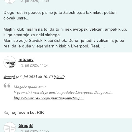
::
3. jul 2025, 11:39
Diogo rest in peace, pismo je to žalostno,da tak mlad, pošten
človek umre...
Majhni klub mislim na to, da to ni nek evropski velikan, ampak klub,
ki ga smatrajo za neki slabega.
Meni se zdijo Savdski klubi čist ok. Denar je tudi v velikanih, je pa
res, da je duša v legendarnih klubih Liverpool, Real, ...
mtosev
::
3. jul 2025, 11:54
skumpl
je
3. jul 2025 ob 10:40
izjavil
:
Mogoče spada sem:
V prometni nesreči je umrl napadalec Liverpoola Diogo Jota.
https://www.24ur.com/sport/nogomet/v-pr...
Kaj naj rečem kot RIP.
GregiB
::
3. jul 2025, 11:55