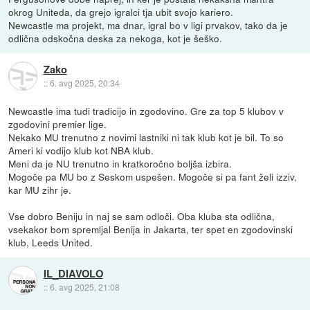
okrog Uniteda, da grejo igralci tja ubit svojo kariero.
Newcastle ma projekt, ma dnar, igral bo v ligi prvakov, tako da je
odlična odskočna deska za nekoga, kot je šeško.
Zako
::
6. avg 2025, 20:34
Newcastle ima tudi tradicijo in zgodovino. Gre za top 5 klubov v
zgodovini premier lige.
Nekako MU trenutno z novimi lastniki ni tak klub kot je bil. To so
Ameri ki vodijo klub kot NBA klub.
Meni da je NU trenutno in kratkoročno boljša izbira.
Mogoče pa MU bo z Seskom uspešen. Mogoče si pa fant želi izziv,
kar MU zihr je.
Vse dobro Beniju in naj se sam odloči. Oba kluba sta odlična,
vsekakor bom spremljal Benija in Jakarta, ter spet en zgodovinski
klub, Leeds United.
IL_DIAVOLO
::
6. avg 2025, 21:08