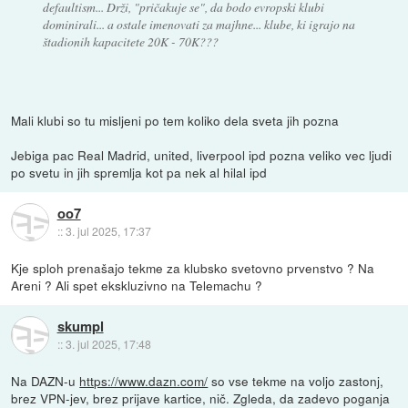
defaultism... Drži, "pričakuje se", da bodo evropski klubi
dominirali... a ostale imenovati za majhne... klube, ki igrajo na
štadionih kapacitete 20K - 70K???
Mali klubi so tu misljeni po tem koliko dela sveta jih pozna
Jebiga pac Real Madrid, united, liverpool ipd pozna veliko vec ljudi
po svetu in jih spremlja kot pa nek al hilal ipd
oo7
::
3. jul 2025, 17:37
Kje sploh prenašajo tekme za klubsko svetovno prvenstvo ? Na
Areni ? Ali spet ekskluzivno na Telemachu ?
skumpl
::
3. jul 2025, 17:48
Na DAZN-u
https://www.dazn.com/
so vse tekme na voljo zastonj,
brez VPN-jev, brez prijave kartice, nič. Zgleda, da zadevo poganja