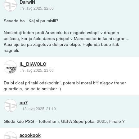
DarwiN
::
9. avg 2025, 22:56
Seveda bo.. Kaj si pa mislil?
Naslednji teden proti Arsenalu bo mogoče vstopil v drugem
polčasu, ker je šele danes prispel v Manchester in še ni uigran...
Kasneje bo pa zagotovo del prve ekipe. Hojlunda bodo itak
nagnali.
IL_DIAVOLO
::
9. avg 2025, 23:00
Da bi cical pri taki odskodnini, potem bi moral biti njegov trener
guardiola, ne pa ta sminker :)
oo7
::
13. avg 2025, 21:19
Gleda kdo PSG - Tottenham, UEFA Superpokal 2025, Finale ?
acookook