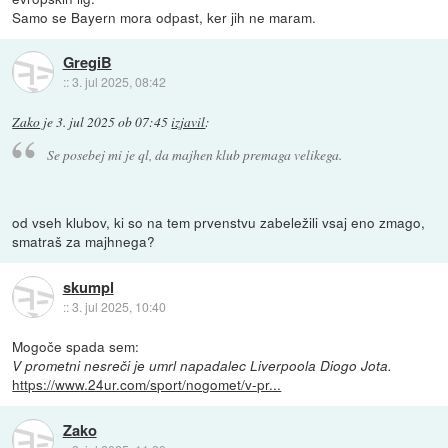
Samo se Bayern mora odpast, ker jih ne maram.
GregiB
::
3. jul 2025, 08:42
Zako
je
3. jul 2025 ob 07:45
izjavil
:
Se posebej mi je ql, da majhen klub premaga velikega.
od vseh klubov, ki so na tem prvenstvu zabeležili vsaj eno zmago,
smatraš za majhnega?
skumpl
::
3. jul 2025, 10:40
Mogoče spada sem:
V prometni nesreči je umrl napadalec Liverpoola Diogo Jota.
https://www.24ur.com/sport/nogomet/v-pr...
Zako