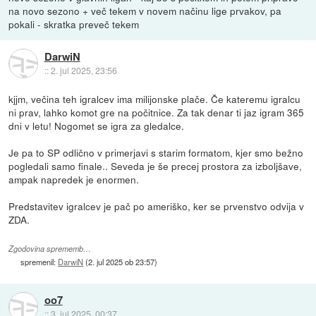
na novo sezono + več tekem v novem načinu lige prvakov, pa
pokali - skratka preveč tekem
DarwiN
::
2. jul 2025, 23:56
kjjm, večina teh igralcev ima milijonske plače. Če kateremu igralcu
ni prav, lahko komot gre na počitnice. Za tak denar ti jaz igram 365
dni v letu! Nogomet se igra za gledalce.
Je pa to SP odlično v primerjavi s starim formatom, kjer smo bežno
pogledali samo finale.. Seveda je še precej prostora za izboljšave,
ampak napredek je enormen.
Predstavitev igralcev je pač po ameriško, ker se prvenstvo odvija v
ZDA.
Zgodovina sprememb…
spremenil:
DarwiN
(
2. jul 2025 ob 23:57
)
oo7
::
3. jul 2025, 00:37