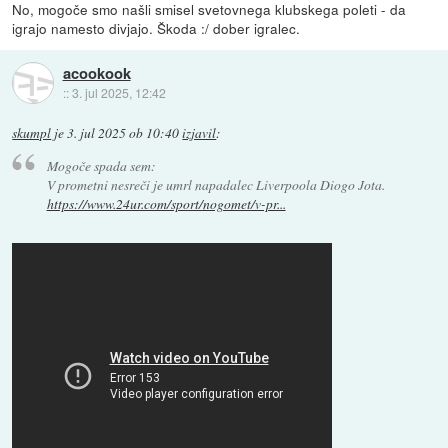
No, mogoče smo našli smisel svetovnega klubskega poleti - da
igrajo namesto divjajo. Škoda :/ dober igralec.
acookook
::
3. jul 2025, 12:42
skumpl
je
3. jul 2025 ob 10:40
izjavil
:
Mogoče spada sem:
V prometni nesreči je umrl napadalec Liverpoola Diogo Jota.
https://www.24ur.com/sport/nogomet/v-pr...