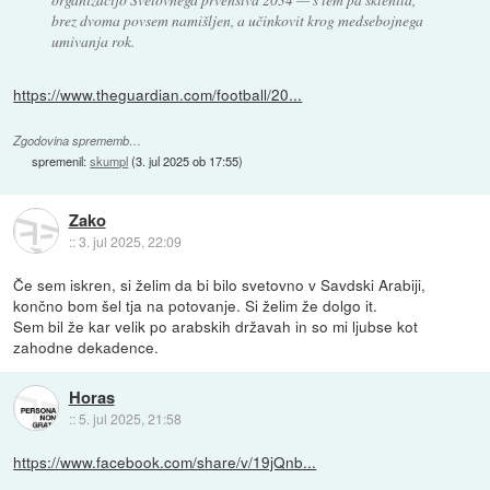
brez dvoma povsem namišljen, a učinkovit krog medsebojnega
umivanja rok.
https://www.theguardian.com/football/20...
Zgodovina sprememb…
spremenil:
skumpl
(
3. jul 2025 ob 17:55
)
Zako
::
3. jul 2025, 22:09
Če sem iskren, si želim da bi bilo svetovno v Savdski Arabiji,
končno bom šel tja na potovanje. Si želim že dolgo it.
Sem bil že kar velik po arabskih državah in so mi ljubse kot
zahodne dekadence.
Horas
::
5. jul 2025, 21:58
https://www.facebook.com/share/v/19jQnb...