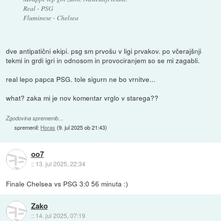
Real - PSG
Fluminese - Chelsea
dve antipatični ekipi. psg sm prvošu v ligi prvakov. po včerajšnji
tekmi in grdi igri in odnosom in provociranjem so se mi zagabli.
real lepo papca PSG. tole sigurn ne bo vrnitve...
what? zaka mi je nov komentar vrglo v starega??
Zgodovina sprememb…
spremenil:
Horas
(
9. jul 2025 ob 21:43
)
oo7
::
13. jul 2025, 22:34
Finale Chelsea vs PSG 3:0 56 minuta :)
Zako
::
14. jul 2025, 07:19