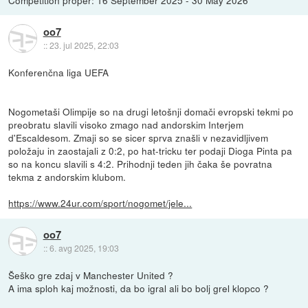
Competition proper: 16 September 2025 - 30 May 2026
oo7
::
23. jul 2025, 22:03
Konferenčna liga UEFA
Nogometaši Olimpije so na drugi letošnji domači evropski tekmi po
preobratu slavili visoko zmago nad andorskim Interjem
d'Escaldesom. Zmaji so se sicer sprva znašli v nezavidljivem
položaju in zaostajali z 0:2, po hat-tricku ter podaji Dioga Pinta pa
so na koncu slavili s 4:2. Prihodnji teden jih čaka še povratna
tekma z andorskim klubom.
https://www.24ur.com/sport/nogomet/jele...
oo7
::
6. avg 2025, 19:03
Šeško gre zdaj v Manchester United ?
A ima sploh kaj možnosti, da bo igral ali bo bolj grel klopco ?