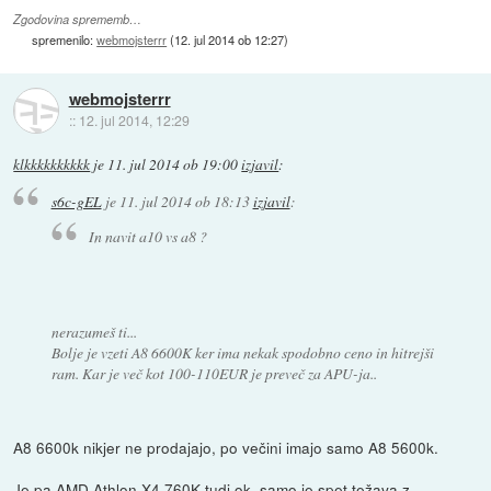
Zgodovina sprememb…
spremenilo:
webmojsterrr
(
12. jul 2014 ob 12:27
)
webmojsterrr
::
12. jul 2014, 12:29
klkkkkkkkkkk
je
11. jul 2014 ob 19:00
izjavil
:
s6c-gEL
je
11. jul 2014 ob 18:13
izjavil
:
In navit a10 vs a8 ?
nerazumeš ti...
Bolje je vzeti A8 6600K ker ima nekak spodobno ceno in hitrejši
ram. Kar je več kot 100-110EUR je preveč za APU-ja..
A8 6600k nikjer ne prodajajo, po večini imajo samo A8 5600k.
Je pa AMD Athlon X4 760K tudi ok, samo je spet težava z