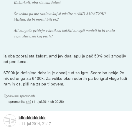
Kakorkoli, oba sta ena žalost.
Še vedno pa me zanima kaj si mislite o AMD A10 6790K?
Mislim, da bi moral biti ok?
Ali mogoče pridejo v kratkem kakšni novejši modeli in bi znala
cena starejših kaj pasti?
ja oba zgoraj sta žalost, amd jev dual apu je pač 50% bolj zmogljiv
od pentiuma.
6790k je definitno dobr in je dovolj tud za igre. Score bo nekje 2x
nik od onga za 6400k. Za veliko oken odprtih pa bo igral vlogo tudi
ram in os. piši na zs pa ti povem.
Zgodovina sprememb…
spremenilo:
x45
(
11. jul 2014 ob 20:28
)
klkkkkkkkkkk
::
11. jul 2014, 21:17