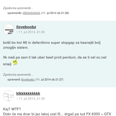
Zgodovina sprememb…
spremenilo:
klkkkkkkkkkk
(
11. jul 2014 ob 21:26
)
iloveboobz
::
11. jul 2014, 21:26
bolši bo kot A6 in defenitivno super stopgap za kasnejši bolj
zmogljiv sistem.
Itk maš pa sam ti tak uber beef proti pentium, da se ti cel oc.net
smeji
Zgodovina sprememb…
spremenil:
iloveboobz
(
11. jul 2014 ob 21:27
)
klkkkkkkkkkk
::
11. jul 2014, 21:33
Kaj? WTF?
Dobr če ma dnar bi jaz takoj vzel i5... drgač pa tud FX 6300 + GTX