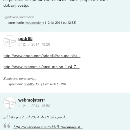
dobavljivostjo.
Zgodovina sprememb…
spremenilo:
webmojsterrr
(
12. jul 2014 ob 12:33
)
gddr85
::
12. jul 2014, 18:28
http://www.enaa.com/oddelki/racunalnist...
http://www.mlacom.si/amd-athlon-ii-x4-7...
Zgodovina sprememb…
spremenil:
gddr85
(
12. jul 2014 ob 18:29
)
webmojsterrr
::
12. jul 2014, 18:50
gddr85
je
12. jul 2014 ob 18:28
izjavil
:
http://www.enaa.com/oddelki/racunalnist...