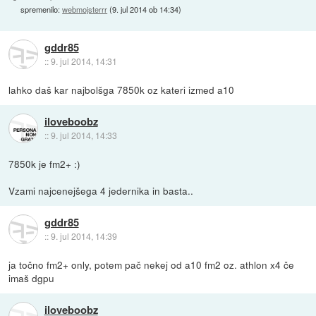
spremenilo:
webmojsterrr
(
9. jul 2014 ob 14:34
)
gddr85
::
9. jul 2014, 14:31
lahko daš kar najbolšga 7850k oz kateri izmed a10
iloveboobz
::
9. jul 2014, 14:33
7850k je fm2+ :)
Vzami najcenejšega 4 jedernika in basta..
gddr85
::
9. jul 2014, 14:39
ja točno fm2+ only, potem pač nekej od a10 fm2 oz. athlon x4 če
imaš dgpu
iloveboobz