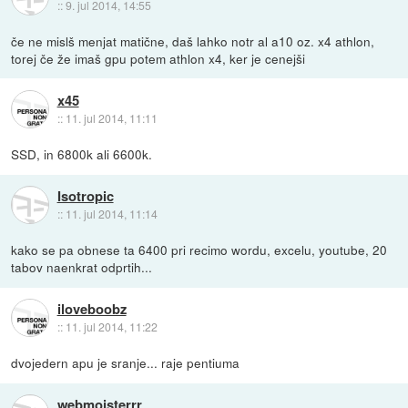
::
9. jul 2014, 14:55
če ne mislš menjat matične, daš lahko notr al a10 oz. x4 athlon,
torej če že imaš gpu potem athlon x4, ker je cenejši
x45
::
11. jul 2014, 11:11
SSD, in 6800k ali 6600k.
Isotropic
::
11. jul 2014, 11:14
kako se pa obnese ta 6400 pri recimo wordu, excelu, youtube, 20
tabov naenkrat odprtih...
iloveboobz
::
11. jul 2014, 11:22
dvojedern apu je sranje... raje pentiuma
webmojsterrr