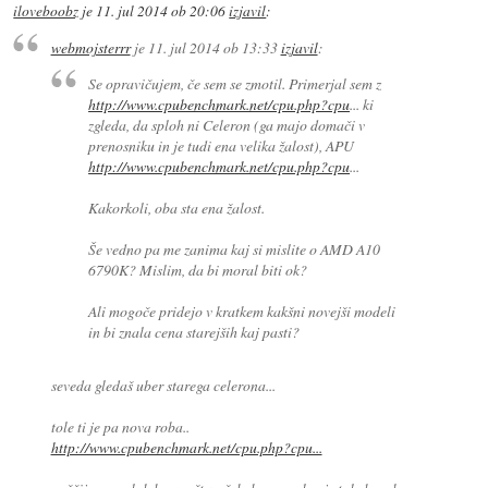
iloveboobz
je
11. jul 2014 ob 20:06
izjavil
:
webmojsterrr
je
11. jul 2014 ob 13:33
izjavil
:
Se opravičujem, če sem se zmotil. Primerjal sem z
http://www.cpubenchmark.net/cpu.php?cpu
... ki
zgleda, da sploh ni Celeron (ga majo domači v
prenosniku in je tudi ena velika žalost), APU
http://www.cpubenchmark.net/cpu.php?cpu
...
Kakorkoli, oba sta ena žalost.
Še vedno pa me zanima kaj si mislite o AMD A10
6790K? Mislim, da bi moral biti ok?
Ali mogoče pridejo v kratkem kakšni novejši modeli
in bi znala cena starejših kaj pasti?
seveda gledaš uber starega celerona...
tole ti je pa nova roba..
http://www.cpubenchmark.net/cpu.php?cpu...