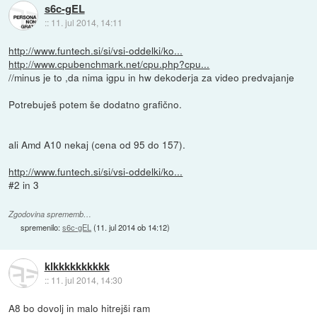
s6c-gEL
::
11. jul 2014, 14:11
http://www.funtech.si/si/vsi-oddelki/ko...
http://www.cpubenchmark.net/cpu.php?cpu...
//minus je to ,da nima igpu in hw dekoderja za video predvajanje
Potrebuješ potem še dodatno grafično.
ali Amd A10 nekaj (cena od 95 do 157).
http://www.funtech.si/si/vsi-oddelki/ko...
#2 in 3
Zgodovina sprememb…
spremenilo:
s6c-gEL
(
11. jul 2014 ob 14:12
)
klkkkkkkkkkk
::
11. jul 2014, 14:30
A8 bo dovolj in malo hitrejši ram