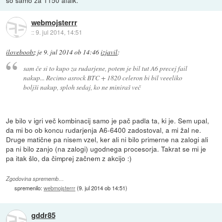
webmojsterrr
::
9. jul 2014, 14:51
iloveboobz
je
9. jul 2014 ob 14:46
izjavil
:
sam če si to kupo za rudarjene, potem je bil tut A6 precej fail
nakup... Recimo asrock BTC + 1820 celeron bi bil veeeliko
boljši nakup, sploh sedaj, ko ne miniraš več
Je bilo v igri več kombinacij samo je pač padla ta, ki je. Sem upal,
da mi bo ob koncu rudarjenja A6-6400 zadostoval, a mi žal ne.
Druge matične pa nisem vzel, ker ali ni bilo primerne na zalogi ali
pa ni bilo zanjo (na zalogi) ugodnega procesorja. Takrat se mi je
pa itak šlo, da čimprej začnem z akcijo :)
Zgodovina sprememb…
spremenilo:
webmojsterrr
(
9. jul 2014 ob 14:51
)
gddr85