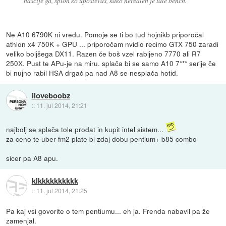
naščije ga, sploh ko upoštevaš, kako nerealen je tale bench.
Ne A10 6790K ni vredu. Pomoje se ti bo tud hojnikb priporočal
athlon x4 750K + GPU ... priporočam nvidio recimo GTX 750 zaradi
veliko boljšega DX11. Razen če boš vzel rabljeno 7770 ali R7
250X. Pust te APu-je na miru. splača bi se samo A10 7*** serije če
bi nujno rabil HSA drgač pa nad A8 se nesplača hotid.
iloveboobz
::
11. jul 2014, 21:21
najbolj se splača tole prodat in kupit intel sistem...
za ceno te uber fm2 plate bi zdaj dobu pentium+ b85 combo
sicer pa A8 apu.
klkkkkkkkkkk
::
11. jul 2014, 21:25
Pa kaj vsi govorite o tem pentiumu... eh ja. Frenda nabavil pa že
zamenjal.