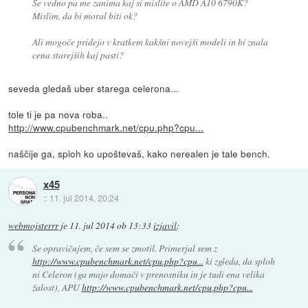
Še vedno pa me zanima kaj si mislite o AMD A10 6790K?
Mislim, da bi moral biti ok?
Ali mogoče pridejo v kratkem kakšni novejši modeli in bi znala
cena starejših kaj pasti?
seveda gledaš uber starega celerona...
tole ti je pa nova roba..
http://www.cpubenchmark.net/cpu.php?cpu...
naščije ga, sploh ko upoštevaš, kako nerealen je tale bench.
x45
::
11. jul 2014, 20:24
webmojsterrr
je
11. jul 2014 ob 13:33
izjavil
:
Se opravičujem, če sem se zmotil. Primerjal sem z
http://www.cpubenchmark.net/cpu.php?cpu...
ki zgleda, da sploh
ni Celeron (ga majo domači v prenosniku in je tudi ena velika
žalost), APU
http://www.cpubenchmark.net/cpu.php?cpu...