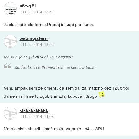
s6c-gEL
::
11. jul 2014, 13:52
Zabluzil si s platformo.Prodaj in kupi pentiuma.
webmojsterrr
::
11. jul 2014, 13:55
s6c-gEL
je
11. jul 2014 ob 13:52
izjavil
:
Zabluzil si s platformo.Prodaj in kupi pentiuma.
Vem, ampak sem že omenil, da sem dal za matično čez 120€ tko
da ne mislim še tu zgubiti in zdaj kupovati drugo
klkkkkkkkkkk
::
11. jul 2014, 14:08
Ma nič nisi zabluzil.. imaš možnost athlon x4 + GPU