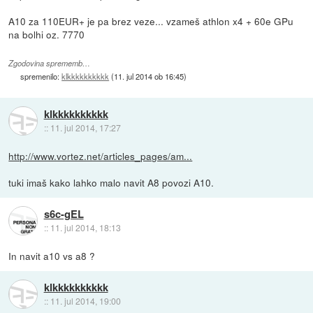
A10 za 110EUR+ je pa brez veze... vzameš athlon x4 + 60e GPu
na bolhi oz. 7770
Zgodovina sprememb…
spremenilo:
klkkkkkkkkkk
(
11. jul 2014 ob 16:45
)
klkkkkkkkkkk
::
11. jul 2014, 17:27
http://www.vortez.net/articles_pages/am...
tuki imaš kako lahko malo navit A8 povozi A10.
s6c-gEL
::
11. jul 2014, 18:13
In navit a10 vs a8 ?
klkkkkkkkkkk
::
11. jul 2014, 19:00