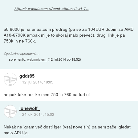
http://www.mlacom.si/amd-athlon-ii-x4-7...
a8 6600 je na enaa.com predrag (pa še za 104EUR dobim že AMD
A10-6790K ampak mi je to skoraj malo preveč), drugi link je pa
750k in ne 760k.
Zgodovina sprememb…
spremenilo:
webmojsterrr
(
12. jul 2014 ob 18:52
)
gddr85
::
12. jul 2014, 19:05
ampak take razlike med 750 in 760 pa tud ni
lonewolf_
::
24. okt 2014, 15:02
Nekak ne igram več dosti iger (vsaj novejših) pa sem začel gledat
malo APU-je.