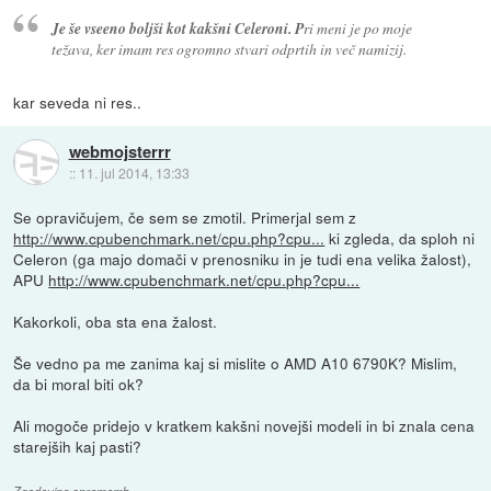
Je še vseeno boljši kot kakšni Celeroni. P
ri meni je po moje
težava, ker imam res ogromno stvari odprtih in več namizij.
kar seveda ni res..
webmojsterrr
::
11. jul 2014, 13:33
Se opravičujem, če sem se zmotil. Primerjal sem z
http://www.cpubenchmark.net/cpu.php?cpu...
ki zgleda, da sploh ni
Celeron (ga majo domači v prenosniku in je tudi ena velika žalost),
APU
http://www.cpubenchmark.net/cpu.php?cpu...
Kakorkoli, oba sta ena žalost.
Še vedno pa me zanima kaj si mislite o AMD A10 6790K? Mislim,
da bi moral biti ok?
Ali mogoče pridejo v kratkem kakšni novejši modeli in bi znala cena
starejših kaj pasti?