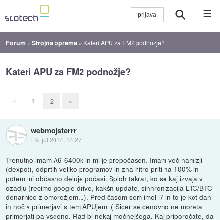
☰
Forum
»
Strojna oprema
»
Kateri APU za FM2 podnožje?
Kateri APU za FM2 podnožje?
«
1
2
»
webmojsterrr
::
9. jul 2014, 14:27
Trenutno imam A6-6400k in mi je prepočasen. Imam več namizji
(dexpot), odprtih veliko programov in zna hitro priti na 100% in
potem mi občasno deluje počasi. Sploh takrat, ko se kaj izvaja v
ozadju (recimo google drive, kakšn update, sinhronizacija LTC/BTC
denarnice z omorežjem...). Pred časom sem imel i7 in to je kot dan
in noč v primerjavi s tem APUjem :( Sicer se cenovno ne moreta
primerjati pa vseeno. Rad bi nekaj močnejšega. Kaj priporočate, da