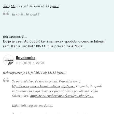
s6c-gEL
je
11. jul 2014 ob 18:13
izjavil
:
In navit a10 vs a8 ?
nerazumeš ti...
Bolje je vzeti A8 6600K ker ima nekak spodobno ceno in hitrejši
ram. Kar je več kot 100-110€ je preveč za APU-ja..
iloveboobz
::
11. jul 2014, 20:06
webmojsterrr
je
11. jul 2014 ob 13:33
izjavil
:
Se opravičujem, če sem se zmotil. Primerjal sem z
http://www.cpubenchmark.net/cpu.php?cpu...
ki zgleda, da sploh
ni Celeron (ga majo domači v prenosniku in je tudi ena velika
žalost), APU
http://www.cpubenchmark.net/cpu.php?cpu...
Kakorkoli, oba sta ena žalost.