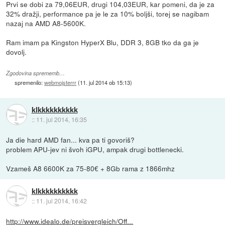
Prvi se dobi za 79,06EUR, drugi 104,03EUR, kar pomeni, da je za
32% dražji, performance pa je le za 10% boljši, torej se nagibam
nazaj na AMD A8-5600K.
Ram imam pa Kingston HyperX Blu, DDR 3, 8GB tko da ga je
dovolj.
Zgodovina sprememb…
spremenilo:
webmojsterrr
(
11. jul 2014 ob 15:13
)
klkkkkkkkkkk
::
11. jul 2014, 16:35
Ja die hard AMD fan... kva pa ti govoriš?
problem APU-jev ni švoh iGPU, ampak drugi bottlenecki.
Vzameš A8 6600K za 75-80€ + 8Gb rama z 1866mhz
klkkkkkkkkkk
::
11. jul 2014, 16:42
http://www.idealo.de/preisvergleich/Off...