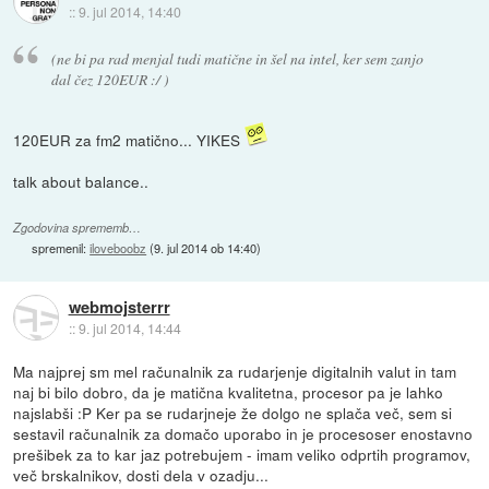
::
9. jul 2014, 14:40
(ne bi pa rad menjal tudi matične in šel na intel, ker sem zanjo
dal čez 120EUR :/ )
120EUR za fm2 matično... YIKES
talk about balance..
Zgodovina sprememb…
spremenil:
iloveboobz
(
9. jul 2014 ob 14:40
)
webmojsterrr
::
9. jul 2014, 14:44
Ma najprej sm mel računalnik za rudarjenje digitalnih valut in tam
naj bi bilo dobro, da je matična kvalitetna, procesor pa je lahko
najslabši :P Ker pa se rudarjneje že dolgo ne splača več, sem si
sestavil računalnik za domačo uporabo in je procesoser enostavno
prešibek za to kar jaz potrebujem - imam veliko odprtih programov,
več brskalnikov, dosti dela v ozadju...