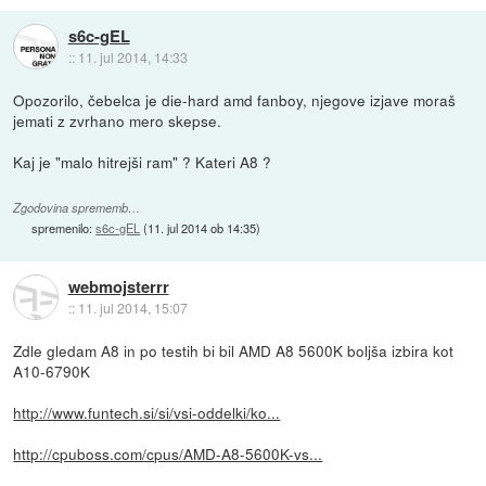
s6c-gEL
::
11. jul 2014, 14:33
Opozorilo, čebelca je die-hard amd fanboy, njegove izjave moraš
jemati z zvrhano mero skepse.
Kaj je "malo hitrejši ram" ? Kateri A8 ?
Zgodovina sprememb…
spremenilo:
s6c-gEL
(
11. jul 2014 ob 14:35
)
webmojsterrr
::
11. jul 2014, 15:07
Zdle gledam A8 in po testih bi bil AMD A8 5600K boljša izbira kot
A10-6790K
http://www.funtech.si/si/vsi-oddelki/ko...
http://cpuboss.com/cpus/AMD-A8-5600K-vs...