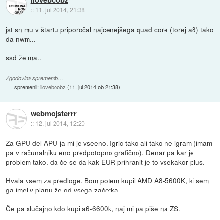
iloveboobz
::
11. jul 2014, 21:38
jst sn mu v štartu priporočal najcenejšega quad core (torej a8) tako
da nwm...
ssd že ma..
Zgodovina sprememb…
spremenil:
iloveboobz
(
11. jul 2014 ob 21:38
)
webmojsterrr
::
12. jul 2014, 12:20
Za GPU del APU-ja mi je vseeno. Igric tako ali tako ne igram (imam
pa v računalniku eno predpotopno grafično). Denar pa kar je
problem tako, da če se da kak EUR prihranit je to vsekakor plus.
Hvala vsem za predloge. Bom potem kupil AMD A8-5600K, ki sem
ga imel v planu že od vsega začetka.
Če pa slučajno kdo kupi a6-6600k, naj mi pa piše na ZS.