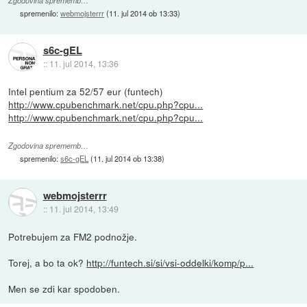
Zgodovina sprememb…
spremenilo:
webmojsterrr
(
11. jul 2014 ob 13:33
)
s6c-gEL
::
11. jul 2014, 13:36
Intel pentium za 52/57 eur (funtech)
http://www.cpubenchmark.net/cpu.php?cpu...
http://www.cpubenchmark.net/cpu.php?cpu...
Zgodovina sprememb…
spremenilo:
s6c-gEL
(
11. jul 2014 ob 13:38
)
webmojsterrr
::
11. jul 2014, 13:49
Potrebujem za FM2 podnožje.
Torej, a bo ta ok?
http://funtech.si/si/vsi-oddelki/komp/p...
Men se zdi kar spodoben.