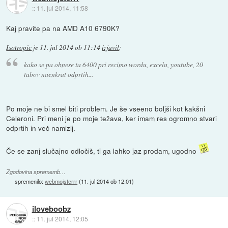
::
11. jul 2014, 11:58
Kaj pravite pa na AMD A10 6790K?
Isotropic
je
11. jul 2014 ob 11:14
izjavil
:
kako se pa obnese ta 6400 pri recimo wordu, excelu, youtube, 20
tabov naenkrat odprtih...
Po moje ne bi smel biti problem. Je še vseeno boljši kot kakšni
Celeroni. Pri meni je po moje težava, ker imam res ogromno stvari
odprtih in več namizij.
Če se zanj slučajno odločiš, ti ga lahko jaz prodam, ugodno
Zgodovina sprememb…
spremenilo:
webmojsterrr
(
11. jul 2014 ob 12:01
)
iloveboobz
::
11. jul 2014, 12:05