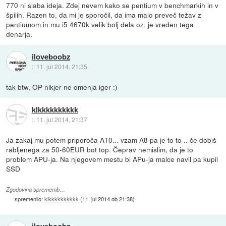
770 ni slaba ideja. Zdej nevem kako se pentium v benchmarkih in v
špilih. Razen to, da mi je sporočil, da ima malo preveč težav z
pentiumom in mu i5 4670k velik bolj dela oz. je vreden tega
denarja.
iloveboobz
::
11. jul 2014, 21:35
tak btw, OP nikjer ne omenja iger :)
klkkkkkkkkkk
::
11. jul 2014, 21:37
Ja zakaj mu potem priporoča A10... vzam A8 pa je to to .. če dobiš
rabljenega za 50-60EUR bot top. Čeprav nemislim, da je to
problem APU-ja. Na njegovem mestu bi APu-ja malce navil pa kupil
SSD
Zgodovina sprememb…
spremenilo:
klkkkkkkkkkk
(
11. jul 2014 ob 21:38
)