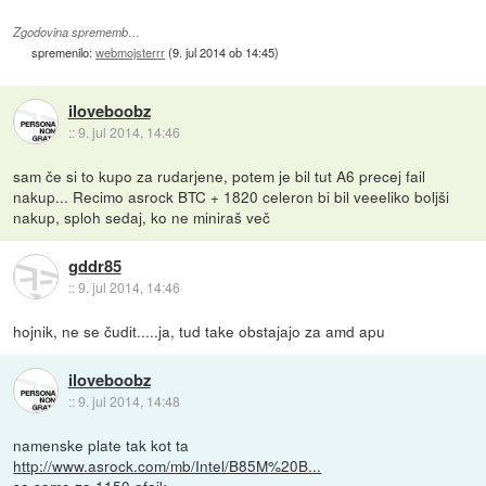
Zgodovina sprememb…
spremenilo:
webmojsterrr
(
9. jul 2014 ob 14:45
)
iloveboobz
::
9. jul 2014, 14:46
sam če si to kupo za rudarjene, potem je bil tut A6 precej fail
nakup... Recimo asrock BTC + 1820 celeron bi bil veeeliko boljši
nakup, sploh sedaj, ko ne miniraš več
gddr85
::
9. jul 2014, 14:46
hojnik, ne se čudit.....ja, tud take obstajajo za amd apu
iloveboobz
::
9. jul 2014, 14:48
namenske plate tak kot ta
http://www.asrock.com/mb/Intel/B85M%20B...
so samo za 1150 afaik.