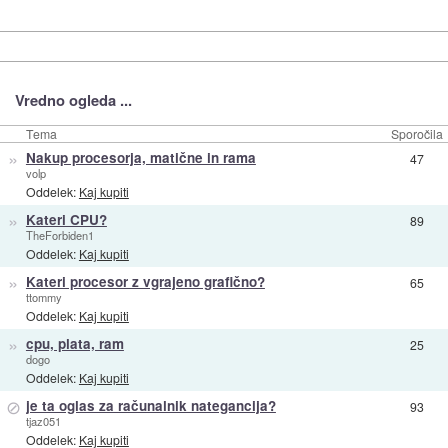
Vredno ogleda ...
Tema
Sporočila
»
Nakup procesorja, matične in rama
47
volp
Oddelek:
Kaj kupiti
»
Kateri CPU?
89
TheForbiden1
Oddelek:
Kaj kupiti
»
Kateri procesor z vgrajeno grafično?
65
ttommy
Oddelek:
Kaj kupiti
»
cpu, plata, ram
25
dogo
Oddelek:
Kaj kupiti
⊘
je ta oglas za računalnik nategancija?
93
tjaz051
Oddelek:
Kaj kupiti