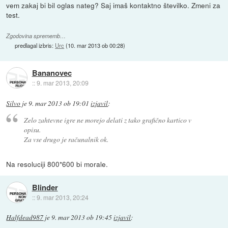
vem zakaj bi bil oglas nateg? Saj imaš kontaktno številko. Zmeni za
test.
Zgodovina sprememb…
predlagal izbris:
Urc
(
10. mar 2013 ob 00:28
)
Bananovec
::
9. mar 2013, 20:09
Silvo
je
9. mar 2013 ob 19:01
izjavil
:
Zelo zahtevne igre ne morejo delati z tako grafično kartico v
opisu.
Za vse drugo je računalnik ok.
Na resoluciji 800*600 bi morale.
Blinder
::
9. mar 2013, 20:24
Halfdead987
je
9. mar 2013 ob 19:45
izjavil
: