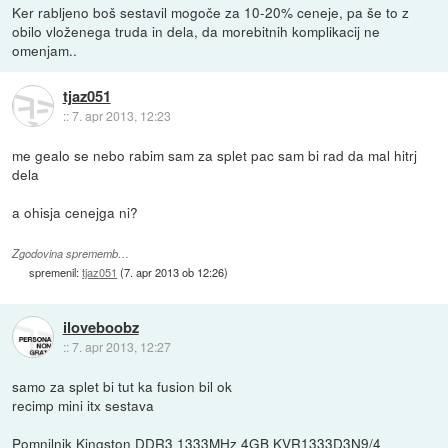
Ker rabljeno boš sestavil mogoče za 10-20% ceneje, pa še to z
obilo vloženega truda in dela, da morebitnih komplikacij ne
omenjam..
tjaz051
::
7. apr 2013, 12:23
me gealo se nebo rabim sam za splet pac sam bi rad da mal hitrj
dela
a ohisja cenejga ni?
Zgodovina sprememb…
spremenil:
tjaz051
(
7. apr 2013 ob 12:26
)
iloveboobz
::
7. apr 2013, 12:27
samo za splet bi tut ka fusion bil ok
recimp mini itx sestava
Pomnilnik Kingston DDR3 1333MHz 4GB KVR1333D3N9/4