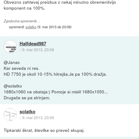
Obvezno zahtevaj preizkus z nekaj minutno obremenitvijo
komponent na 100%.
Zgodovina sprememb…
spremenil:
solatko
(
9. mar 2013 ob 23:09
)
Halfdead987
::
9. mar 2013, 23:08
@Janac
Kar seveda ni res.
HD 7750 je okoli 10-15% hitrejša.Je pa 100% dražja.
@solatko
1680x1060 ne obstaja:) Pomoje si mislil 1680x1050...
Drugače se pa strinjam.
solatko
::
9. mar 2013, 23:09
Tipkarski škrat, številke so preveč skupaj.