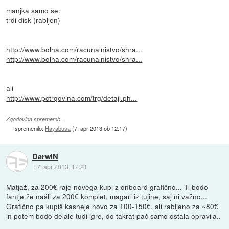
manjka samo še:
trdi disk (rabljen)
http://www.bolha.com/racunalnistvo/shra...
http://www.bolha.com/racunalnistvo/shra...
ali
http://www.pctrgovina.com/trg/detajl.ph...
Zgodovina sprememb…
spremenilo:
Hayabusa
(
7. apr 2013 ob 12:17
)
DarwiN
::
7. apr 2013, 12:21
Matjaž, za 200€ raje novega kupi z onboard grafično... Ti bodo
fantje že našli za 200€ komplet, magari iz tujine, saj ni važno...
Grafično pa kupiš kasneje novo za 100-150€, ali rabljeno za ~80€
in potem bodo delale tudi igre, do takrat pač samo ostala opravila..