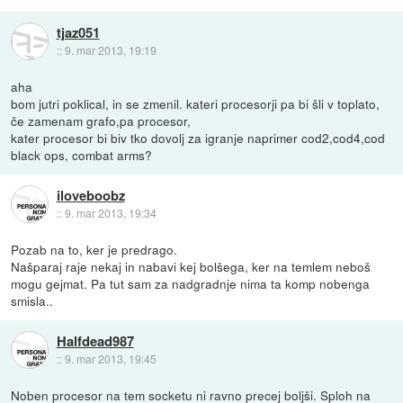
tjaz051
::
9. mar 2013, 19:19
aha
bom jutri poklical, in se zmenil. kateri procesorji pa bi šli v toplato,
če zamenam grafo,pa procesor,
kater procesor bi biv tko dovolj za igranje naprimer cod2,cod4,cod
black ops, combat arms?
iloveboobz
::
9. mar 2013, 19:34
Pozab na to, ker je predrago.
Našparaj raje nekaj in nabavi kej bolšega, ker na temlem neboš
mogu gejmat. Pa tut sam za nadgradnje nima ta komp nobenga
smisla..
Halfdead987
::
9. mar 2013, 19:45
Noben procesor na tem socketu ni ravno precej boljši. Sploh na