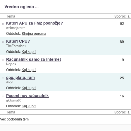
Vredno ogleda ...
Tema
Sporočila
»
Kateri APU za FM2 podnožje?
62
webmojsterrr
Oddelek:
Strojna oprema
»
Kateri CPU?
89
TheForbiden1
Oddelek:
Kaj kupiti
»
Računalnik samo za internet
19
Nejcos
Oddelek:
Kaj kupiti
»
cpu, plata, ram
25
dogo
Oddelek:
Kaj kupiti
»
Poceni nov računalnik
16
globalna80
Oddelek:
Kaj kupiti
Tema
Sporočila
Več podobnih tem