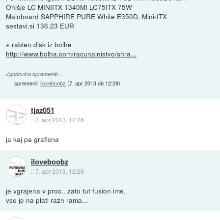
Ohišje LC MINIITX 1340MI LC75ITX 75W
Mainboard SAPPHIRE PURE White E350D, Mini-ITX
sestavi.si 136.23 EUR
+ rablen disk iz bolhe
http://www.bolha.com/racunalnistvo/shra...
Zgodovina sprememb…
spremenil:
iloveboobz
(
7. apr 2013 ob 12:28
)
tjaz051
::
7. apr 2013, 12:28
ja kaj pa graficna
iloveboobz
::
7. apr 2013, 12:28
je vgrajena v proc.. zato tut fusion ime.
vse je na plati razn rama...