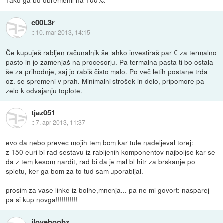
c00L3r
::
10. mar 2013, 14:15
Če kupuješ rabljen računalnik še lahko investiraš par € za termalno
pasto in jo zamenjaš na procesorju. Pa termalna pasta ti bo ostala
še za prihodnje, saj jo rabiš čisto malo. Po več letih postane trda
oz. se spremeni v prah. Minimalni strošek in delo, pripomore pa
zelo k odvajanju toplote.
tjaz051
::
7. apr 2013, 11:37
evo da nebo prevec mojih tem bom kar tule nadeljeval torej:
z 150 euri bi rad sestavu iz rabljenih komponentov najboljse kar se
da z tem kesom nardit, rad bi da je mal bl hitr za brskanje po
spletu, ker ga bom za to tud sam uporabljal.
prosim za vase linke iz bolhe,mnenja... pa ne mi govort: nasparej
pa si kup novga!!!!!!!!!!!
iloveboobz