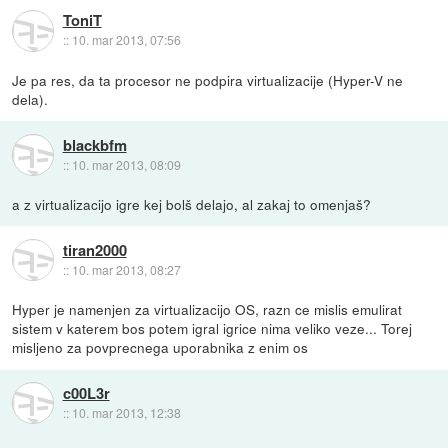
ToniT
::
10. mar 2013, 07:56
Je pa res, da ta procesor ne podpira virtualizacije (Hyper-V ne
dela).
blackbfm
::
10. mar 2013, 08:09
a z virtualizacijo igre kej bolš delajo, al zakaj to omenjaš?
tiran2000
::
10. mar 2013, 08:27
Hyper je namenjen za virtualizacijo OS, razn ce mislis emulirat
sistem v katerem bos potem igral igrice nima veliko veze... Torej
misljeno za povprecnega uporabnika z enim os
c00L3r
::
10. mar 2013, 12:38