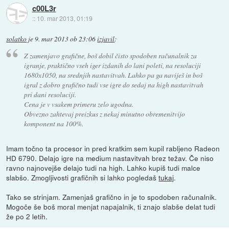
c00L3r
::
10. mar 2013, 01:19
solatko
je
9. mar 2013 ob 23:06
izjavil
:
Z zamenjavo grafične, boš dobil čisto spodoben računalnik za
igranje, praktično vseh iger izdanih do lani poleti, na resoluciji
1680x1050, na srednjih nastavitvah. Lahko pa ga naviješ in boš
igral z dobro grafično tudi vse igre do sedaj na high nastavitvah
pri dani resoluciji.
Cena je v vsakem primeru zelo ugodna.
Obvezno zahtevaj preizkus z nekaj minutno obremenitvijo
komponent na 100%.
Imam točno ta procesor in pred kratkim sem kupil rabljeno Radeon
HD 6790. Delajo igre na medium nastavitvah brez težav. Če niso
ravno najnovejše delajo tudi na high. Lahko kupiš tudi malce
slabšo. Zmogljivosti grafičnih si lahko pogledaš
tukaj
.
Tako se strinjam. Zamenjaš grafično in je to spodoben računalnik.
Mogoče še boš moral menjat napajalnik, ti znajo slabše delat tudi
že po 2 letih.