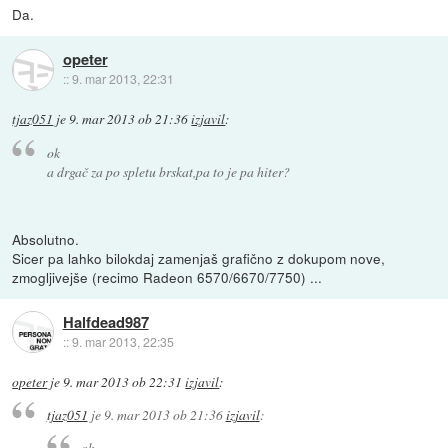
Da.
opeter
::
9. mar 2013, 22:31
tjaz051
je
9. mar 2013 ob 21:36
izjavil
:
ok
a drgač za po spletu brskat,pa to je pa hiter?
Absolutno.
Sicer pa lahko bilokdaj zamenjaš grafično z dokupom nove,
zmogljivejše (recimo Radeon 6570/6670/7750) ...
Halfdead987
::
9. mar 2013, 22:35
opeter
je
9. mar 2013 ob 22:31
izjavil
:
tjaz051
je
9. mar 2013 ob 21:36
izjavil
:
ok