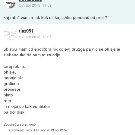
::
7. apr 2013, 11:59
kaj rabiš vse za tak keš oz kaj lahko ponucaš od prej ?
tjaz051
::
7. apr 2013, 12:05
ubistvu mam cd enoti(bralnik cdjev) druzga pa nic se ohisje je
zjebano tko da sam to za cdje
torej rabim:
ohisje,
napajalnik
graficno
procesor
plato
ram
in mejbi se kak ventilator
pa trdi disk
Zgodovina sprememb…
spremenil:
tjaz051
(
7. apr 2013 ob 12:07
)