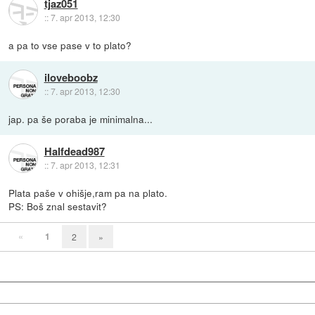
tjaz051
::
7. apr 2013, 12:30
a pa to vse pase v to plato?
iloveboobz
::
7. apr 2013, 12:30
jap. pa še poraba je minimalna...
Halfdead987
::
7. apr 2013, 12:31
Plata paše v ohišje,ram pa na plato.
PS: Boš znal sestavit?
«
1
2
»