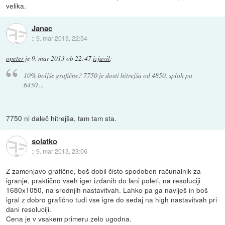
velika.
Janac
::
9. mar 2013, 22:54
opeter
je
9. mar 2013 ob 22:47
izjavil
:
10% boljše grafične? 7750 je dosti hitrejša od 4850, sploh pa
6450 ...
7750 ni daleč hitrejša, tam tam sta.
solatko
::
9. mar 2013, 23:06
Z zamenjavo grafične, boš dobil čisto spodoben računalnik za
igranje, praktično vseh iger izdanih do lani poleti, na resoluciji
1680x1050, na srednjih nastavitvah. Lahko pa ga naviješ in boš
igral z dobro grafično tudi vse igre do sedaj na high nastavitvah pri
dani resoluciji.
Cena je v vsakem primeru zelo ugodna.