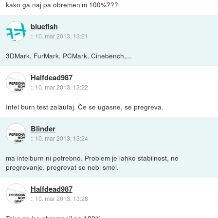
kako ga naj pa obremenim 100%???
bluefish
::
10. mar 2013, 13:21
3DMark, FurMark, PCMark, Cinebench,...
Halfdead987
::
10. mar 2013, 13:22
Intel burn test zalaufaj. Če se ugasne, se pregreva.
Blinder
::
10. mar 2013, 13:24
ma intelburn ni potrebno. Problem je lahko stabilnost, ne
pregrevanje. pregrevat se nebi smel.
Halfdead987
::
10. mar 2013, 13:28
Tako ga bo obremenil na 100%.