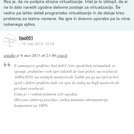
Res je, da ne podpira strojne virtualizacije. Intel je to izklopil, da si
ne bi dalo naredit ugodne delovne postaje za virtualizacijo. Še
vedno pa lahko delaš programsko virtualizacijo in da deluje brez
problema za testne namene. Na igre in dnevno uporabo pa to nima
nobenega vpliva.
tjaz051
::
10. mar 2013, 13:19
solatko
je
9. mar 2013 ob 23:06
izjavil
:
Z zamenjavo grafične, boš dobil čisto spodoben računalnik za
igranje, praktično vseh iger izdanih do lani poleti, na resoluciji
1680x1050, na srednjih nastavitvah. Lahko pa ga naviješ in boš
igral z dobro grafično tudi vse igre do sedaj na high nastavitvah
pri dani resoluciji.
Cena je v vsakem primeru zelo ugodna.
Obvezno zahtevaj preizkus z nekaj minutno obremenitvijo
komponent na 100%.