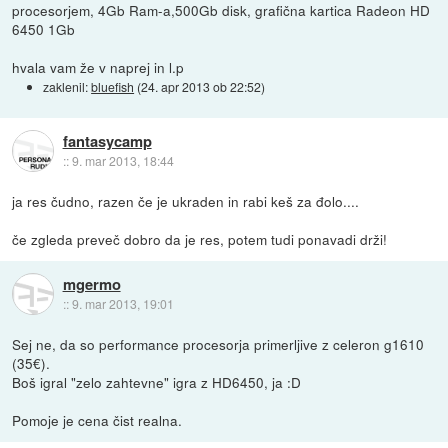
procesorjem, 4Gb Ram-a,500Gb disk, grafična kartica Radeon HD
6450 1Gb
hvala vam že v naprej in l.p
zaklenil:
bluefish
(
24. apr 2013 ob 22:52
)
fantasycamp
::
9. mar 2013, 18:44
ja res čudno, razen če je ukraden in rabi keš za đolo....
če zgleda preveč dobro da je res, potem tudi ponavadi drži!
mgermo
::
9. mar 2013, 19:01
Sej ne, da so performance procesorja primerljive z celeron g1610
(35€).
Boš igral "zelo zahtevne" igra z HD6450, ja :D
Pomoje je cena čist realna.