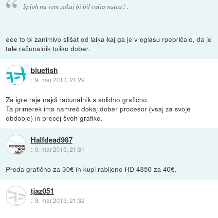
Sploh na vem zakaj bi bil oglas nateg? .
eee to bi zanimivo slišat od laika kaj ga je v oglasu rpepričalo, da je
tale računalnik toliko dober.
bluefish
::
9. mar 2013, 21:29
Za igre raje najdi računalnik s solidno grafično.
Ta primerek ima namreč dokaj dober procesor (vsaj za svoje
obdobje) in precej švoh grafiko.
Halfdead987
::
9. mar 2013, 21:31
Proda grafično za 30€ in kupi rabljeno HD 4850 za 40€.
tjaz051
::
9. mar 2013, 21:32