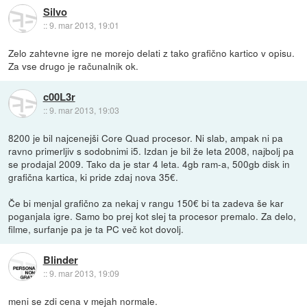
Silvo
::
9. mar 2013, 19:01
Zelo zahtevne igre ne morejo delati z tako grafično kartico v opisu.
Za vse drugo je računalnik ok.
c00L3r
::
9. mar 2013, 19:03
8200 je bil najcenejši Core Quad procesor. Ni slab, ampak ni pa
ravno primerljiv s sodobnimi i5. Izdan je bil že leta 2008, najbolj pa
se prodajal 2009. Tako da je star 4 leta. 4gb ram-a, 500gb disk in
grafična kartica, ki pride zdaj nova 35€.
Če bi menjal grafično za nekaj v rangu 150€ bi ta zadeva še kar
poganjala igre. Samo bo prej kot slej ta procesor premalo. Za delo,
filme, surfanje pa je ta PC več kot dovolj.
Blinder
::
9. mar 2013, 19:09
meni se zdi cena v mejah normale.