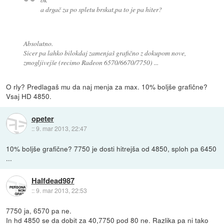
a drgač za po spletu brskat,pa to je pa hiter?
Absolutno.
Sicer pa lahko bilokdaj zamenjaš grafično z dokupom nove,
zmogljivejše (recimo Radeon 6570/6670/7750) ...
O rly? Predlagaš mu da naj menja za max. 10% boljše grafične?
Vsaj HD 4850.
opeter
::
9. mar 2013, 22:47
10% boljše grafične? 7750 je dosti hitrejša od 4850, sploh pa 6450
...
Halfdead987
::
9. mar 2013, 22:53
7750 ja, 6570 pa ne.
In hd 4850 se da dobit za 40,7750 pod 80 ne. Razlika pa ni tako