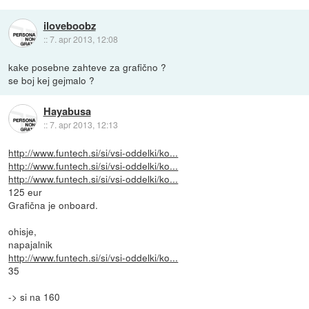
iloveboobz
::
7. apr 2013, 12:08
kake posebne zahteve za grafično ?
se boj kej gejmalo ?
Hayabusa
::
7. apr 2013, 12:13
http://www.funtech.si/si/vsi-oddelki/ko...
http://www.funtech.si/si/vsi-oddelki/ko...
http://www.funtech.si/si/vsi-oddelki/ko...
125 eur
Grafična je onboard.
ohisje,
napajalnik
http://www.funtech.si/si/vsi-oddelki/ko...
35
-> si na 160