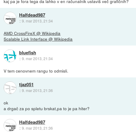
kaj pa je fora tega da lahko v en računalnik ustaviš več grafičnih?
Halfdead987
::
9. mar 2013, 21:34
AMD CrossFireX @ Wikipedia
Scalable Link Interface @ Wikipedia
bluefish
::
9. mar 2013, 21:34
V tem cenovnem rangu to odmisli.
tjaz051
::
9. mar 2013, 21:36
ok
a drgač za po spletu brskat,pa to je pa hiter?
Halfdead987
::
9. mar 2013, 21:36