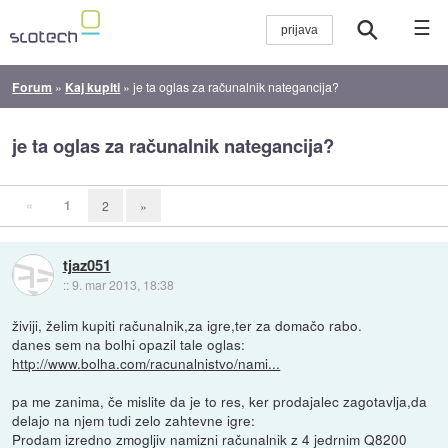
☰
Forum
»
Kaj kupiti
»
je ta oglas za računalnik nategancija?
je ta oglas za računalnik nategancija?
«
1
2
»
tjaz051
::
9. mar 2013, 18:38
živiji, želim kupiti računalnik,za igre,ter za domačo rabo.
danes sem na bolhi opazil tale oglas:
http://www.bolha.com/racunalnistvo/nami...
pa me zanima, če mislite da je to res, ker prodajalec zagotavlja,da
delajo na njem tudi zelo zahtevne igre:
Prodam izredno zmogljiv namizni računalnik z 4 jedrnim Q8200