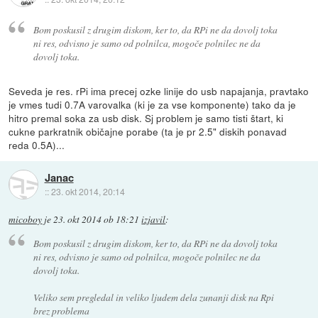
Bom poskusil z drugim diskom, ker to, da RPi ne da dovolj toka
ni res, odvisno je samo od polnilca, mogoče polnilec ne da
dovolj toka.
Seveda je res. rPi ima precej ozke linije do usb napajanja, pravtako
je vmes tudi 0.7A varovalka (ki je za vse komponente) tako da je
hitro premal soka za usb disk. Sj problem je samo tisti štart, ki
cukne parkratnik običajne porabe (ta je pr 2.5" diskih ponavad
reda 0.5A)...
Janac
::
23. okt 2014, 20:14
micoboy
je
23. okt 2014 ob 18:21
izjavil
:
Bom poskusil z drugim diskom, ker to, da RPi ne da dovolj toka
ni res, odvisno je samo od polnilca, mogoče polnilec ne da
dovolj toka.
Veliko sem pregledal in veliko ljudem dela zunanji disk na Rpi
brez problema