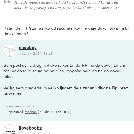
To se strinjam, sem ugotovil, da ko ga priklopim na PC, čutiš da
dela....ko ga priklopiš na RPi, samo lučka blinka...ne "obrne" :D
Kateri del "RPi za razliko od računalnikov ne daje dovolj toka" ni bil
dovolj jasen?
micoboy
::
23. okt 2014, 18:21
Bom poskusil z drugim diskom, ker to, da RPi ne da dovolj toka ni
res, odvisno je samo od polnilca, mogoče polnilec ne da dovolj
toka.
Veliko sem pregledal in veliko ljudem dela zunanji disk na Rpi brez
problema
Zgodovina sprememb…
spremenil:
micoboy
(
23. okt 2014 ob 18:22
)
iloveboobz
::
23. okt 2014, 20:12