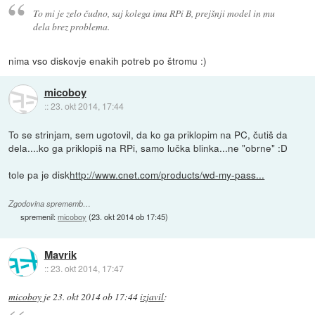
To mi je zelo čudno, saj kolega ima RPi B, prejšnji model in mu
dela brez problema.
nima vso diskovje enakih potreb po štromu :)
micoboy
::
23. okt 2014, 17:44
To se strinjam, sem ugotovil, da ko ga priklopim na PC, čutiš da
dela....ko ga priklopiš na RPi, samo lučka blinka...ne "obrne" :D
tole pa je disk
http://www.cnet.com/products/wd-my-pass...
Zgodovina sprememb…
spremenil:
micoboy
(
23. okt 2014 ob 17:45
)
Mavrik
::
23. okt 2014, 17:47
micoboy
je
23. okt 2014 ob 17:44
izjavil
: