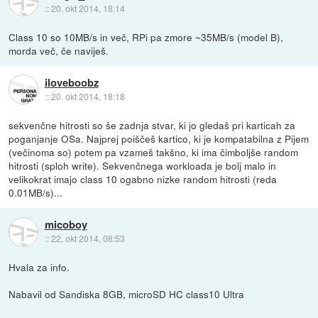
::
20. okt 2014, 18:14
Class 10 so 10MB/s in več, RPi pa zmore ~35MB/s (model B),
morda več, če naviješ.
iloveboobz
::
20. okt 2014, 18:18
sekvenčne hitrosti so še zadnja stvar, ki jo gledaš pri karticah za
poganjanje OSa. Najprej poiščeš kartico, ki je kompatabilna z Pijem
(večinoma so) potem pa vzameš takšno, ki ima čimboljše random
hitrosti (sploh write). Sekvenčnega workloada je bolj malo in
velikokrat imajo class 10 ogabno nizke random hitrosti (reda
0.01MB/s)...
micoboy
::
22. okt 2014, 08:53
Hvala za info.
Nabavil od Sandiska 8GB, microSD HC class10 Ultra