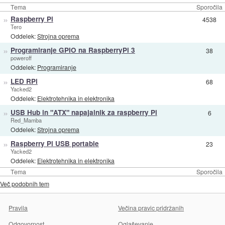
Tema
Sporočila
»
Raspberry Pi
4538
Tero
Oddelek:
Strojna oprema
»
Programiranje GPIO na RaspberryPi 3
38
poweroff
Oddelek:
Programiranje
»
LED RPi
68
Yacked2
Oddelek:
Elektrotehnika in elektronika
»
USB Hub in "ATX" napajalnik za raspberry Pi
6
Red_Mamba
Oddelek:
Strojna oprema
»
Raspberry Pi USB portable
23
Yacked2
Oddelek:
Elektrotehnika in elektronika
Tema
Sporočila
Več podobnih tem
Pravila
Večina pravic pridržanih
Odgovornost
Oglaševanje