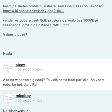
Imam pa sledeč problem, inštaliral sem OpenELEC po navodilih:
http://wiki.openelec.tv/index.php?title...
vendar mi pobere vseh 8GB prostora oz. malo čez 100MB je
zasedenga, prosto pa ostane 27MB....???
V čem je point?
Hvala
steev
::
22. okt 2014, 09:01
A to na windowsih gledaš? To vidiš samo boot particijo. Bo vse v
redu, ko boš dal v Rpi.
micoboy
::
22. okt 2014, 13:01
Na windowsih ja