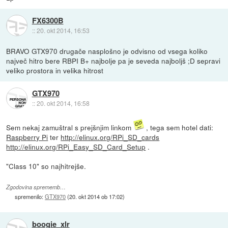
FX6300B
::
20. okt 2014, 16:53
BRAVO GTX970 drugače nasplošno je odvisno od vsega koliko
največ hitro bere RBPI B+ najbolje pa je seveda najboljš ;D sepravi
veliko prostora in velika hitrost
GTX970
::
20. okt 2014, 16:58
Sem nekaj zamuštral s prejšnjim linkom
, tega sem hotel dati:
Raspberry Pi
ter
http://elinux.org/RPi_SD_cards
http://elinux.org/RPi_Easy_SD_Card_Setup
.
"Class 10" so najhitrejše.
Zgodovina sprememb…
spremenilo:
GTX970
(
20. okt 2014 ob 17:02
)
boogie_xlr