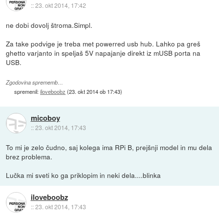
::
23. okt 2014, 17:42
ne dobi dovolj štroma.Simpl.
Za take podvige je treba met powerred usb hub. Lahko pa greš
ghetto varjanto in speljaš 5V napajanje direkt iz mUSB porta na
USB.
Zgodovina sprememb…
spremenil:
iloveboobz
(
23. okt 2014 ob 17:43
)
micoboy
::
23. okt 2014, 17:43
To mi je zelo čudno, saj kolega ima RPi B, prejšnji model in mu dela
brez problema.
Lučka mi sveti ko ga priklopim in neki dela....blinka
iloveboobz
::
23. okt 2014, 17:43