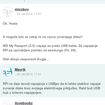
micoboy
::
23. okt 2014, 17:37
Ok. Hvala
A mogoče kdo ve zakaj mi ne zazna zunanjega diska?
WD My Passport (2,5) napaja se preko USB kabla. Za napajanje
RPi pa uporabljam polnilec od samsunga (5V, 2A).
Disk deluje vsepovsod drugje....
Mavrik
::
23. okt 2014, 17:41
RPi ne daje dovolj napajanja z USBjev da bi lahko stabilno napajal
zunanje diske brez svojega električnega priključka. Rabil boš USB
hub z ločenim napajanjem.
iloveboobz