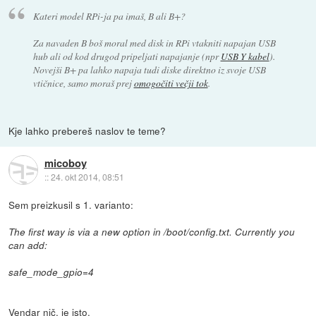
Kateri model RPi-ja pa imaš, B ali B+?
Za navaden B boš moral med disk in RPi vtakniti napajan USB
hub ali od kod drugod pripeljati napajanje (npr
USB Y kabel
).
Novejši B+ pa lahko napaja tudi diske direktno iz svoje USB
vtičnice, samo moraš prej
omogočiti večji tok
.
Kje lahko prebereš naslov te teme?
micoboy
::
24. okt 2014, 08:51
Sem preizkusil s 1. varianto:
The first way is via a new option in /boot/config.txt. Currently you
can add:
safe_mode_gpio=4
Vendar nič, je isto.