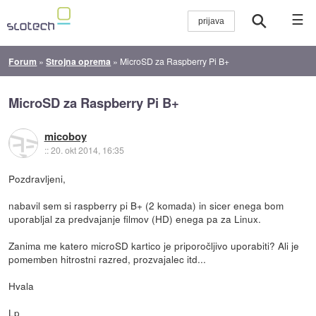
☰
Forum
»
Strojna oprema
»
MicroSD za Raspberry Pi B+
MicroSD za Raspberry Pi B+
micoboy
::
20. okt 2014, 16:35
Pozdravljeni,
nabavil sem si raspberry pi B+ (2 komada) in sicer enega bom
uporabljal za predvajanje filmov (HD) enega pa za Linux.
Zanima me katero microSD kartico je priporočljivo uporabiti? Ali je
pomemben hitrostni razred, prozvajalec itd...
Hvala
Lp