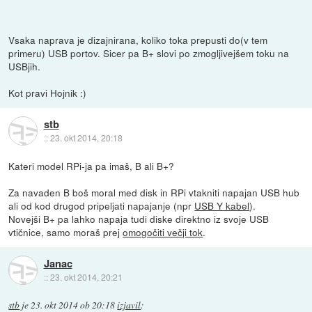
Vsaka naprava je dizajnirana, koliko toka prepusti do(v tem
primeru) USB portov. Sicer pa B+ slovi po zmogljivejšem toku na
USBjih.
Kot pravi Hojnik :)
stb
::
23. okt 2014, 20:18
Kateri model RPi-ja pa imaš, B ali B+?
Za navaden B boš moral med disk in RPi vtakniti napajan USB hub
ali od kod drugod pripeljati napajanje (npr
USB Y kabel
).
Novejši B+ pa lahko napaja tudi diske direktno iz svoje USB
vtičnice, samo moraš prej
omogočiti večji tok
.
Janac
::
23. okt 2014, 20:21
stb
je
23. okt 2014 ob 20:18
izjavil
: