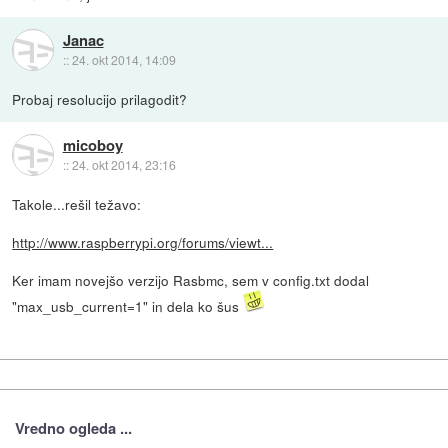
Janac
::
24. okt 2014, 14:09
Probaj resolucijo prilagodit?
micoboy
::
24. okt 2014, 23:16
Takole...rešil težavo:
http://www.raspberrypi.org/forums/viewt...
Ker imam novejšo verzijo Rasbmc, sem v config.txt dodal
"max_usb_current=1" in dela ko šus
Vredno ogleda ...