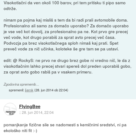
Visokotlačni da ven okoli 100 barov, pri tem pritisku ti pipo samo
odtrže.
nimam pa pojma kaj misliš s tem da bi radi prali avtomobile doma.
Profesionalno ali samo za domačo uporabo? Za domačo uporabo
je vse več kot dovolj, za profesionalno pa ne. Kot prvo gre precej
več vode, kot drugo porabiš za sprat avto precej več časa.
Podvozja pa brez visokotlačnega sploh nimaš kaj prati. Spet
preveč vode za nič učinka, koloteke še gre tam se pa ustavi.
edit: @ RockyS: ne prvo ne drugo brez gobe ni vredno nič, le da z
visokotlačnim lahko precej stvari spereš dol preden uporabiš gobo,
za oprat avto gobo rabiš pa v vsakem primeru.
Zgodovina sprememb…
spremenil:
šernk
(
28. jun 2014 ob 22:04
)
FlyingBee
::
28. jun 2014, 22:04
pomanjkanje fizične sile se nadomesti s kemičnimi sredstvi, ni pa
ekološko niti fit :-)