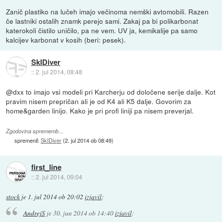
Zanič plastiko na lučeh imajo večinoma nemški avtomobili. Razen
če lastniki ostalih znamk perejo sami. Zakaj pa bi polikarbonat
katerokoli čistilo uničilo, pa ne vem. UV ja, kemikalije pa samo
kalcijev karbonat v kosih (beri: pesek).
SkIDiver
::
2. jul 2014, 08:48
@dxx to imajo vsi modeli pri Karcherju od določene serije dalje. Kot
pravim nisem prepričan ali je od K4 ali K5 dalje. Govorim za
home&garden linijo. Kako je pri profi liniji pa nisem preverjal.
Zgodovina sprememb…
spremenil:
SkIDiver
(
2. jul 2014 ob 08:49
)
first_line
::
2. jul 2014, 09:04
stock
je
1. jul 2014 ob 20:02
izjavil
:
AndrejS
je
30. jun 2014 ob 14:40
izjavil
: