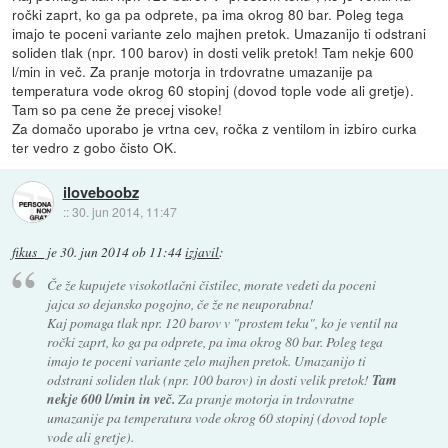
ročki zaprt, ko ga pa odprete, pa ima okrog 80 bar. Poleg tega
imajo te poceni variante zelo majhen pretok. Umazanijo ti odstrani
soliden tlak (npr. 100 barov) in dosti velik pretok! Tam nekje 600
l/min in več. Za pranje motorja in trdovratne umazanije pa
temperatura vode okrog 60 stopinj (dovod tople vode ali gretje).
Tam so pa cene že precej visoke!
Za domačo uporabo je vrtna cev, ročka z ventilom in izbiro curka
ter vedro z gobo čisto OK.
iloveboobz
::
30. jun 2014, 11:47
fikus_
je
30. jun 2014 ob 11:44
izjavil
:
Če že kupujete visokotlačni čistilec, morate vedeti da poceni
jajca so dejansko pogojno, če že ne neuporabna!
Kaj pomaga tlak npr. 120 barov v "prostem teku", ko je ventil na
ročki zaprt, ko ga pa odprete, pa ima okrog 80 bar. Poleg tega
imajo te poceni variante zelo majhen pretok. Umazanijo ti
odstrani soliden tlak (npr. 100 barov) in dosti velik pretok!
Tam
nekje 600 l/min in več.
Za pranje motorja in trdovratne
umazanije pa temperatura vode okrog 60 stopinj (dovod tople
vode ali gretje).