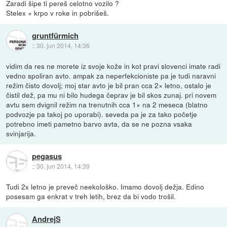
Zaradi šipe ti pereš celotno vozilo ?
Stelex + krpo v roke in pobrišeš.
gruntfürmich
::
30. jun 2014, 14:36
vidim da res ne morete iz svoje kože in kot pravi slovenci imate radi
vedno spoliran avto. ampak za neperfekcioniste pa je tudi naravni
režim čisto dovolj; moj star avto je bil pran cca 2× letno, ostalo je
čistil dež, pa mu ni bilo hudega čeprav je bil skos zunaj. pri novem
avtu sem dvignil režim na trenutnih cca 1× na 2 meseca (blatno
podvozje pa takoj po uporabi). seveda pa je za tako početje
potrebno imeti pametno barvo avta, da se ne pozna vsaka
svinjarija.
pegasus
::
30. jun 2014, 14:39
Tudi 2x letno je preveč neekološko. Imamo dovolj dežja. Edino
posesam ga enkrat v treh letih, brez da bi vodo trošil.
AndrejS