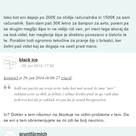
tako kot eni dajejo po 200€ za ohišje računalnika in 1500€ za sam
računalnik. Sam dam pač 30€ letno za šampon za avto, potem pa
se drugim meglijo šipe in ne vidijo nič ven, pri meni tega skoraj da
ne boš videl, ker meglenje šipe je direktno povezano s čistočo le
te. Porabim tudi ogromno tekočine za pranje šip z brisalci, ker
želim pač videt kaj se dogaja na cesti pred mano.
black ice
::
29. jun 2014, 17:43
korenje3
je
29. jun 2014 ob 04:27
izjavil
:
kolk eni pazite na svoje avte. tako kot naš sosed, ki ima "nov"
rabljen avto za 4k€. je feltne z zobno ščetko pral in ga vsak dan
pokriva kot da je zaklad. res pa da je sosed brezposelen.
In? Dokler s tem nikomur ne škoduje ne vidim problema v tem. Da
se eni s tem obremenjujete se mi zdi še bolj neumno.
gruntfürmich