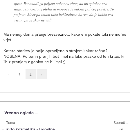
sprat. Ponavadi ga peljem nakoncu zime, da mi splakne vso
slano svinjarijo iz pleha in mogoče še enkrat pol čez poletje. To
pa je to. Sicer pa imam tako bež/srebrno barvo, da je lahko ves
usran, pa se skor ne vidi.
Ma nemoj, doma pranje brezvezno... kake eni pokate tuki ne moreš
vrjet...
Katera storitev je bolje opravljena s strojem kakor ročno?
NOBENA. Po parih pranjih boš imel na laku praske od teh krtač, ki
jih z pranjem z gobico ne bi imel ;)
«
1
2
»
Vredno ogleda ...
Tema
Sporočila
»
avto kozmetika - trgovine
16