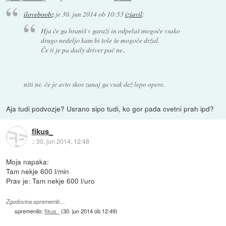
iloveboobz
je
30. jun 2014 ob 10:53
izjavil
:
Hja če ga hraniš v garaži in odpelaš mogoče vsako
drugo nedeljo kam bi tole še mogoče držal.
Če ti je pa daily driver pač ne..
niti ne. če je avto skos zunaj ga vsak dež lepo opere.
Aja tudi podvozje? Usrano sipo tudi, ko gor pada cvetni prah ipd?
fikus_
::
30. jun 2014, 12:48
Moja napaka:
Tam nekje 600 l/min
Prav je: Tam nekje 600 l/uro
Zgodovina sprememb…
spremenilo:
fikus_
(
30. jun 2014 ob 12:49
)