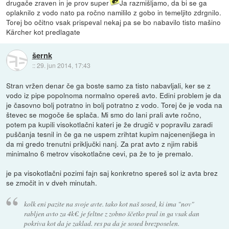
drugače zraven in je prov super
Ja razmišljamo, da bi se ga
oplaknilo z vodo nato pa ročno namililo z gobo in temeljito zdrgnilo.
Torej bo očitno vsak prispeval nekaj pa se bo nabavilo tisto mašino
Kärcher kot predlagate
šernk
::
29. jun 2014, 17:43
Stran vržen denar če ga boste samo za tisto nabavljali, ker se z
vodo iz pipe popolnoma normalno opereš avto. Edini problem je da
je časovno bolj potratno in bolj potratno z vodo. Torej če je voda na
števec se mogoče še splača. Mi smo do lani prali avte ročno,
potem pa kupili visokotlačni kateri je že drugič v popravilu zaradi
puščanja tesnil in če ga ne uspem zrihtat kupim najcenenjšega in
da mi gredo trenutni priključki nanj. Za prat avto z njim rabiš
minimalno 6 metrov visokotlačne cevi, pa že to je premalo.
je pa visokotlačni pozimi fajn saj konkretno spereš sol iz avta brez
se zmočit in v dveh minutah.
kolk eni pazite na svoje avte. tako kot naš sosed, ki ima "nov"
rabljen avto za 4k€. je feltne z zobno ščetko pral in ga vsak dan
pokriva kot da je zaklad. res pa da je sosed brezposelen.