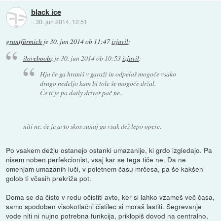
black ice
::
30. jun 2014, 12:51
gruntfürmich
je
30. jun 2014 ob 11:47
izjavil
:
iloveboobz
je
30. jun 2014 ob 10:53
izjavil
:
Hja če ga hraniš v garaži in odpelaš mogoče vsako
drugo nedeljo kam bi tole še mogoče držal.
Če ti je pa daily driver pač ne..
niti ne. če je avto skos zunaj ga vsak dež lepo opere.
Po vsakem dežju ostanejo ostanki umazanije, ki grdo izgledajo. Pa
nisem noben perfekcionist, vsaj kar se tega tiče ne. Da ne
omenjam umazanih luči, v poletnem času mrčesa, pa še kakšen
golob ti včasih prekriža pot.
Doma se da čisto v redu očistiti avto, ker si lahko vzameš več časa,
samo spodoben visokotlačni čistilec si moraš lastiti. Segrevanje
vode niti ni nujno potrebna funkcija, priklopiš dovod na centralno,