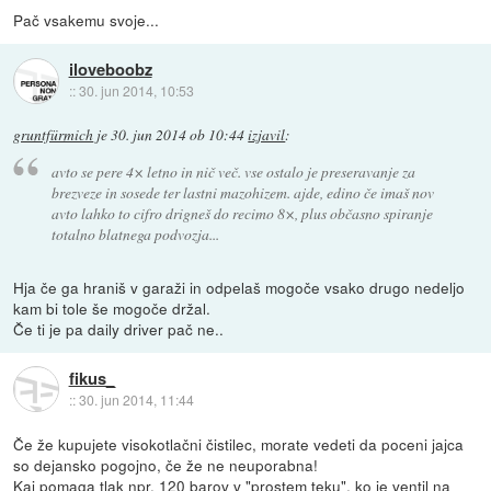
Pač vsakemu svoje...
iloveboobz
::
30. jun 2014, 10:53
gruntfürmich
je
30. jun 2014 ob 10:44
izjavil
:
avto se pere 4× letno in nič več. vse ostalo je preseravanje za
brezveze in sosede ter lastni mazohizem. ajde, edino če imaš nov
avto lahko to cifro drigneš do recimo 8×, plus občasno spiranje
totalno blatnega podvozja...
Hja če ga hraniš v garaži in odpelaš mogoče vsako drugo nedeljo
kam bi tole še mogoče držal.
Če ti je pa daily driver pač ne..
fikus_
::
30. jun 2014, 11:44
Če že kupujete visokotlačni čistilec, morate vedeti da poceni jajca
so dejansko pogojno, če že ne neuporabna!
Kaj pomaga tlak npr. 120 barov v "prostem teku", ko je ventil na