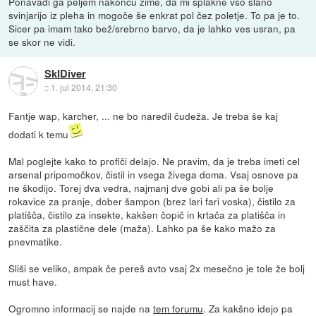
Ponavadi ga peljem nakoncu zime, da mi splakne vso slano
svinjarijo iz pleha in mogoče še enkrat pol čez poletje. To pa je to.
Sicer pa imam tako bež/srebrno barvo, da je lahko ves usran, pa
se skor ne vidi.
SkIDiver
::
1. jul 2014, 21:30
Fantje wap, karcher, ... ne bo naredil čudeža. Je treba še kaj
dodati k temu
Mal poglejte kako to profiči delajo. Ne pravim, da je treba imeti cel
arsenal pripomočkov, čistil in vsega živega doma. Vsaj osnove pa
ne škodijo. Torej dva vedra, najmanj dve gobi ali pa še bolje
rokavice za pranje, dober šampon (brez lari fari voska), čistilo za
platišča, čistilo za insekte, kakšen čopič in krtača za platišča in
zaščita za plastične dele (maža). Lahko pa še kako mažo za
pnevmatike.
Sliši se veliko, ampak če pereš avto vsaj 2x mesečno je tole že bolj
must have.
Ogromno informacij se najde na
tem forumu
. Za kakšno idejo pa