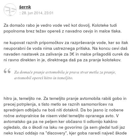
šernk
::
28. jun 2014, 23:01
Za domačo rabo je vedro vode več kot dovolj. Koloteke tudi
popolnoma brez težav opereš z navadno cevjo in malce tlaka.
ne kupovat raznih pripomočkov za razprševanje vode, ker so itak
neuporabni če voda nima ustreznega pritiska. Na koncu cevi daš
navaden nastavek za zalivanje za 3€ in malce prilagodiš curek da
ni ravno direkten in je, direktnega daš pa za pranje kolotekov.
Za domače pranje avtomobila je prava stvar metla za pranje,
avtomobil opereš hitro in temeljito.
hitro ja, temeljito ne. Za temeljito pranje avtomobila rabiš gobo in
precej potrplenja, s tisto metlo se raznih samomorilcev na
sprednjem odbijaču ne boš niti dotaknil. Da bo jasno iz nobene
ročne avtopralnice še nisem videl temeljito opranega avto. V
avtomatsko ga pa ne peljem ker občasno ti odlomijo kakšno
ogledalo, da o škodi na laku ne govorimo (ja sem gledal tudi jaz
neko kvazi oddajo na "discovery", kjer goba naredi največ škode