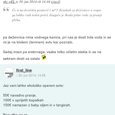
s6c-gEL
je
30. jun 2014 ob 14:44
izjavil
:
Če si na dvorišču postaviš 1 m^3 zbiralnik za deževnico + wapo
ga lahko vsak teden pereš, drugače je škoda pitne vode za pranje
pleha.
pa deževnica nima vodnega kamna, pri nas je dosti trda voda in se
mi je na bivšem (temnem) avtu kar poznalo.
Sedaj imam pa srebrnega, vsake tolko očistim stekla in se ne
sekiram dosti za ostalo
first_line
::
30. jun 2014, 14:58
Jaz vam lahko ekološko operem avto:
50€ navadno pranje,
100€ v oprijetih kopalkah
150€ namazan z baby oljem in v tangicah.
Ponudbe na zs.