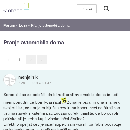
☰
Forum
»
Loža
»
Pranje avtomobila doma
Pranje avtomobila doma
«
1
2
»
menjalnik
::
28. jun 2014, 21:47
Sorodniki so se odločili, da bi radi prali avtomobile doma in tudi
meni ponudili, če bom kdaj rabil
Zunaj je pipa, in ona ima nek
svoj pritisk, če nanjo priključim cev in na koncu cevi od štrajfiska
tisti nastavek s katerim pač zoozaš curek...mislite, da bo dovolj
pritiska ali je treba kupit visokotlačni čistilec?
Direktno speljat cev je sicer super, sam včasih pa rabiš podvozje
pa koloteke oprat in rabiš močnejši curek