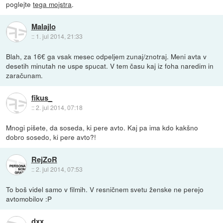
poglejte
tega mojstra
.
Malajlo
::
1. jul 2014, 21:33
Blah, za 16€ ga vsak mesec odpeljem zunaj/znotraj. Meni avta v
desetih minutah ne uspe spucat. V tem času kaj iz foha naredim in
zaračunam.
fikus_
::
2. jul 2014, 07:18
Mnogi pišete, da soseda, ki pere avto. Kaj pa ima kdo kakšno
dobro sosedo, ki pere avto?!
RejZoR
::
2. jul 2014, 07:53
To boš videl samo v filmih. V resničnem svetu ženske ne perejo
avtomobilov :P
dxx