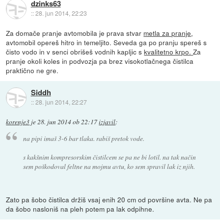
dzinks63
::
28. jun 2014, 22:23
Za domače pranje avtomobila je prava stvar
metla za pranje
,
avtomobil opereš hitro in temeljito. Seveda ga po pranju spereš s
čisto vodo in v senci obrišeš vodnih kapljic s
kvalitetno krpo.
Za
pranje okoli koles in podvozja pa brez visokotlačnega čistilca
praktično ne gre.
Siddh
::
28. jun 2014, 22:27
korenje3
je
28. jun 2014 ob 22:17
izjavil
:
na pipi imaš 3-6 bar tlaka. rabiš pretok vode.
s kakšnim kompresorskim čistilcem se pa ne bi lotil. na tak način
sem poškodoval feltne na mojmu avtu, ko sem spravil lak iz njih.
Zato pa šobo čistilca držiš vsaj enih 20 cm od površine avta. Ne pa
da šobo nasloniš na pleh potem pa lak odpihne.