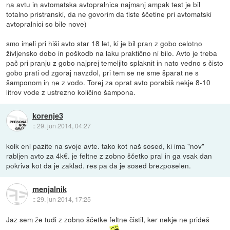
na avtu in avtomatska avtopralnica najmanj ampak test je bil
totalno pristranski, da ne govorim da tiste ščetine pri avtomatski
avtopralnici so bile nove)
smo imeli pri hiši avto star 18 let, ki je bil pran z gobo celotno
življensko dobo in poškodb na laku praktično ni bilo. Avto je treba
pač pri pranju z gobo najprej temeljito splaknit in nato vedno s čisto
gobo prati od zgoraj navzdol, pri tem se ne sme šparat ne s
šamponom in ne z vodo. Torej za oprat avto porabiš nekje 8-10
litrov vode z ustrezno količino šampona.
korenje3
::
29. jun 2014, 04:27
kolk eni pazite na svoje avte. tako kot naš sosed, ki ima "nov"
rabljen avto za 4k€. je feltne z zobno ščetko pral in ga vsak dan
pokriva kot da je zaklad. res pa da je sosed brezposelen.
menjalnik
::
29. jun 2014, 17:25
Jaz sem že tudi z zobno ščetke feltne čistil, ker nekje ne prideš