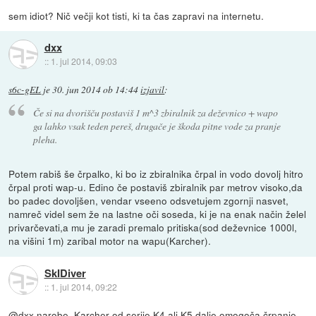
sem idiot? Nič večji kot tisti, ki ta čas zapravi na internetu.
dxx
::
1. jul 2014, 09:03
s6c-gEL
je
30. jun 2014 ob 14:44
izjavil
:
Če si na dvorišču postaviš 1 m^3 zbiralnik za deževnico + wapo
ga lahko vsak teden pereš, drugače je škoda pitne vode za pranje
pleha.
Potem rabiš še črpalko, ki bo iz zbiralnika črpal in vodo dovolj hitro
črpal proti wap-u. Edino če postaviš zbiralnik par metrov visoko,da
bo padec dovoljšen, vendar vseeno odsvetujem zgornji nasvet,
namreč videl sem že na lastne oči soseda, ki je na enak način želel
privarčevati,a mu je zaradi premalo pritiska(sod deževnice 1000l,
na višini 1m) zaribal motor na wapu(Karcher).
SkIDiver
::
1. jul 2014, 09:22
@dxx narobe. Karcher od serije K4 ali K5 dalje omogoča črpanje