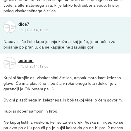
vode iz alternativnega vira, ki je lahko tudi čeber z vodo, ki stoji
poleg visokotlačnega čistilca.
dice7
::
1. jul 2014, 10:26
Nabavi si še tisto krpo jelenja koža al kaj je že, je priročna za
brisanje po pranju, da se kapljice ne zasušijo gor
betmen
::
1. jul 2014, 19:00
Kupi si štrajfix oz. visokotlačni čistilec, ampak mora imet železno
glavo. Če ima plastično ti bo šla v roku enega leta (dokler je v
garanciji je OK potem pa...)
Dvigni plastičnega in železnega in boš takoj videl o čem govorim.
Kupi si dober šampon in krpo.
Ne kupuj tistih z voskom, ker so za en drek. Voska ni nikjer, ko se
pa avto po džju posuši pa je hujši kakor da ga ne bi pral 2 mesca.