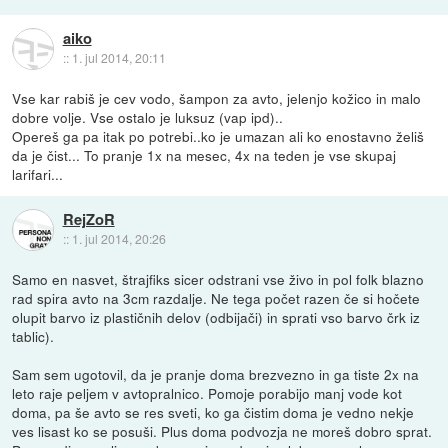
aiko
::
1. jul 2014, 20:11
Vse kar rabiš je cev vodo, šampon za avto, jelenjo kožico in malo
dobre volje. Vse ostalo je luksuz (vap ipd)..
Opereš ga pa itak po potrebi..ko je umazan ali ko enostavno želiš
da je čist... To pranje 1x na mesec, 4x na teden je vse skupaj
larifari...
RejZoR
::
1. jul 2014, 20:26
Samo en nasvet, štrajfiks sicer odstrani vse živo in pol folk blazno
rad spira avto na 3cm razdalje. Ne tega počet razen če si hočete
olupit barvo iz plastičnih delov (odbijači) in sprati vso barvo črk iz
tablic).
Sam sem ugotovil, da je pranje doma brezvezno in ga tiste 2x na
leto raje peljem v avtopralnico. Pomoje porabijo manj vode kot
doma, pa še avto se res sveti, ko ga čistim doma je vedno nekje
ves lisast ko se posuši. Plus doma podvozja ne moreš dobro sprat.