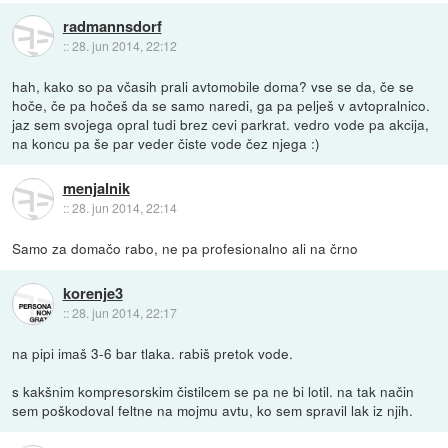
radmannsdorf
::
28. jun 2014, 22:12
hah, kako so pa včasih prali avtomobile doma? vse se da, če se
hoče, če pa hočeš da se samo naredi, ga pa pelješ v avtopralnico.
jaz sem svojega opral tudi brez cevi parkrat. vedro vode pa akcija,
na koncu pa še par veder čiste vode čez njega :)
menjalnik
::
28. jun 2014, 22:14
Samo za domačo rabo, ne pa profesionalno ali na črno
korenje3
::
28. jun 2014, 22:17
na pipi imaš 3-6 bar tlaka. rabiš pretok vode.
s kakšnim kompresorskim čistilcem se pa ne bi lotil. na tak način
sem poškodoval feltne na mojmu avtu, ko sem spravil lak iz njih.