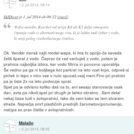
::
2. jul 2014, 08:14
SkIDiver
je
1. jul 2014 ob 09:22
izjavil
:
@dxx narobe. Karcher od serije K4 ali K5 dalje omogoča
črpanje vode iz alternativnega vira, ki je lahko tudi čeber z vodo,
ki stoji poleg visokotlačnega čistilca.
Ok. Vendar moraš najti model wapa, ki ima to opcijo-če seveda
želiš šparat z vodo. Čeprav če rad varčuješ z vodo, potem je
pralnica najboljša izbira, ker vodo filtrira in ponovno uporablja.
Še vedno pa ga ni boljšega kot parkrat na leto vzet krpo, odpreš si
pirček in lepo v miru vse v nulo spucaš,vsaj meni.Fino pri pralnici
pa je tiste 2x na leto podvozje oprat.
Spet pa je odvisno koliko daš na to, eni sesajo stanovanje vsak
dan, avta pa nikoli;spet pri drugih je lahko obratno...Sem delal
nekaj časa tudi v avtopralnici, tako da vem kako se tem stvarem
streže. Največja smrt plastičnih prednjih žarometov(porumenijo,
mat)pa so prav čistila v avtopralnicah.
Malajlo
::
2. jul 2014, 08:45