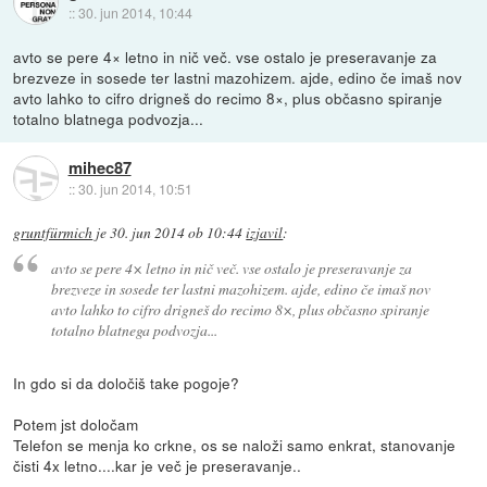
::
30. jun 2014, 10:44
avto se pere 4× letno in nič več. vse ostalo je preseravanje za
brezveze in sosede ter lastni mazohizem. ajde, edino če imaš nov
avto lahko to cifro drigneš do recimo 8×, plus občasno spiranje
totalno blatnega podvozja...
mihec87
::
30. jun 2014, 10:51
gruntfürmich
je
30. jun 2014 ob 10:44
izjavil
:
avto se pere 4× letno in nič več. vse ostalo je preseravanje za
brezveze in sosede ter lastni mazohizem. ajde, edino če imaš nov
avto lahko to cifro drigneš do recimo 8×, plus občasno spiranje
totalno blatnega podvozja...
In gdo si da določiš take pogoje?
Potem jst določam
Telefon se menja ko crkne, os se naloži samo enkrat, stanovanje
čisti 4x letno....kar je več je preseravanje..