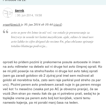
šernk
::
30. jun 2014, 19:58
gruntfürmich
je
30. jun 2014 ob 10:44
izjavil
:
avto se pere 4× letno in nič več. vse ostalo je preseravanje za
brezveze in sosede ter lastni mazohizem. ajde, edino če imaš nov
avto lahko to cifro drigneš do recimo 8×, plus občasno spiranje
totalno blatnega podvozja...
oprosti ko pridem pozimi iz prekomerne posute avtoceste in imam
na avtu milimeter na debelo sol ni druge kot avto čimprej oprati. Ko
se mi ptič poserje na streho/havbo ni druge kot avto takoj oprati
(sem ga zaradi golobov ob 2 zjutraj pral imel sem možnost ali
golobi ali morebitna toča, zato sem raje parkiral pod streho za par
urc). Pozimi perem avto predvsem zaradi nuje in ga perem mnogo
več kot 1x mesečno (vsaka pot po AC je obvezno pranje), če se
voziš 2km stran po mestu itak da ga ni potrebno prati, sedaj ko je
toplejše vreme pa perem avto bolj kot konjiček, vzemi temu
namesto kajenja, pa mi porabi manj časa na teden.