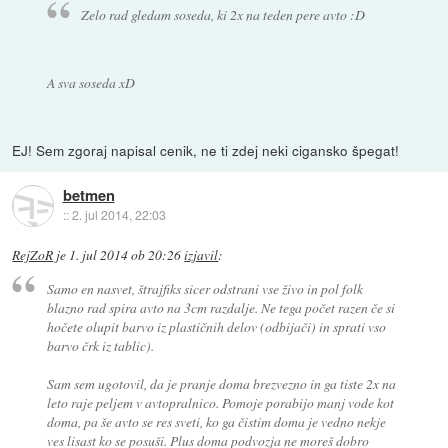
Zelo rad gledam soseda, ki 2x na teden pere avto :D
A sva soseda xD
EJ! Sem zgoraj napisal cenik, ne ti zdej neki cigansko špegat!
betmen
::
2. jul 2014, 22:03
RejZoR
je
1. jul 2014 ob 20:26
izjavil
:
Samo en nasvet, štrajfiks sicer odstrani vse živo in pol folk
blazno rad spira avto na 3cm razdalje. Ne tega počet razen če si
hočete olupit barvo iz plastičnih delov (odbijači) in sprati vso
barvo črk iz tablic).
Sam sem ugotovil, da je pranje doma brezvezno in ga tiste 2x na
leto raje peljem v avtopralnico. Pomoje porabijo manj vode kot
doma, pa še avto se res sveti, ko ga čistim doma je vedno nekje
ves lisast ko se posuši. Plus doma podvozja ne moreš dobro