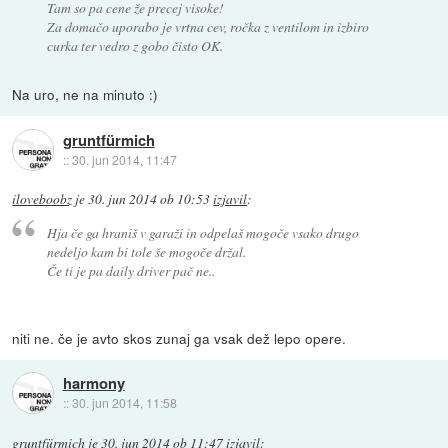
Tam so pa cene že precej visoke!
Za domačo uporabo je vrtna cev, ročka z ventilom in izbiro
curka ter vedro z gobo čisto OK.
Na uro, ne na minuto :)
gruntfürmich
::
30. jun 2014, 11:47
iloveboobz
je
30. jun 2014 ob 10:53
izjavil
:
Hja če ga hraniš v garaži in odpelaš mogoče vsako drugo
nedeljo kam bi tole še mogoče držal.
Če ti je pa daily driver pač ne..
niti ne. če je avto skos zunaj ga vsak dež lepo opere.
harmony
::
30. jun 2014, 11:58
gruntfürmich
je
30. jun 2014 ob 11:47
izjavil
: