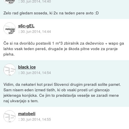
::
30. jun 2014, 14:40
Zelo rad gledam soseda, ki 2x na teden pere avto :D
s6c-gEL
::
30. jun 2014, 14:44
Če si na dvorišču postaviš 1 m^3 zbiralnik za deževnico + wapo ga
lahko vsak teden pereš, drugače je škoda pitne vode za pranje
pleha.
black ice
::
30. jun 2014, 14:54
Vidim, da nekateri kot pravi Slovenci drugim preradi solite pamet.
Sam nisem eden izmed tistih, ki ob vsaki prosti uri glancajo
jeklenega konjicka. Ce jim to predstavlja veselje se zaradi mene
naj ukvarjajo s tem.
matobeli
::
30. jun 2014, 14:55