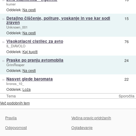
kumer
Oddelek:
Na cesti
»
Detajlno čiščenje, politure, voskanje in vse kar sodi
15
zraven
Unknown_001
Oddelek:
Na cesti
»
Visokotlacni cistilec za avto
76
IL_DIAVOLO
Oddelek:
Kaj kupiti
»
Praske po pranju avtomobila
24
GrimReaper
Oddelek:
Na cesti
»
Nasvet glede baromata
22
kronos_10_
Oddelek:
Loža
Tema
Sporočila
Več podobnih tem
Pravila
Večina pravic pridržanih
Odgovornost
Oglaševanje