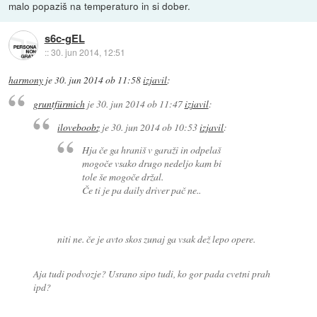
malo popaziš na temperaturo in si dober.
s6c-gEL
::
30. jun 2014, 12:51
harmony
je
30. jun 2014 ob 11:58
izjavil
:
gruntfürmich
je
30. jun 2014 ob 11:47
izjavil
:
iloveboobz
je
30. jun 2014 ob 10:53
izjavil
:
Hja če ga hraniš v garaži in odpelaš
mogoče vsako drugo nedeljo kam bi
tole še mogoče držal.
Če ti je pa daily driver pač ne..
niti ne. če je avto skos zunaj ga vsak dež lepo opere.
Aja tudi podvozje? Usrano sipo tudi, ko gor pada cvetni prah
ipd?