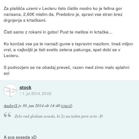
Za platišča uzemi v Lecleru tisto čistilo modro ko je feltna gor
narisana, 2,60€ mislim da. Predobro je, spravi vse stran brez
drgnjenja s krtačkami.
Čisti samo z rokami in gobo! Pust te metlice in krtačke...
Ko končaš vse pa le namaži gume s tapravim mazilom. Imaš miljon
vrst, a najboljši je tisti svetlo zelena pakunga, spet dobi se v
Lecleru.
S podvozjem se ne obadaj preveč, razen med zimo malo splahni
sol
stock
::
1. jul 2014, 20:02
AndrejS
je
30. jun 2014 ob 14:40
izjavil
:
Zelo rad gledam soseda, ki 2x na teden pere avto :D
A sva soseda xD