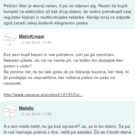
Peščen filter je skoraj večen, ti pa ne odpravi alg. Razen če kupiš
komplet za elektrolizo ali kak drug sistem, še vedno potrebuješ vsaj
regulator kislosti in multifunkcijske tabletke. Kemija torej ne odpade
zgolj zaradi nekaj dodanih kilogramov peska.
MaticKregar
::
5. jun 2014, 10:45
Evo sem kupil bazen in vse potrebno, jutri pa ga montiram.
Nekateri pišete, da nič ne merite ph, na koliko dni dodajate klor
potem v vodo?
Še zanima me, če bo tale goba ok za čiščenje bazena, ker tiste, ki
jih prodajajo so nepraktične, ker nobena palica ne paše na
nastavek.
http://www.najcena.si/product/121312/vi...
Malajlo
::
5. jun 2014, 11:38
A s tem misliš čistiti, ko ga boš izpraznil? Ja, za to bo dobro. Če pa
bi rad nesnago pobiral z dna, rabiš pa sesalec. Če se ti bodo stene