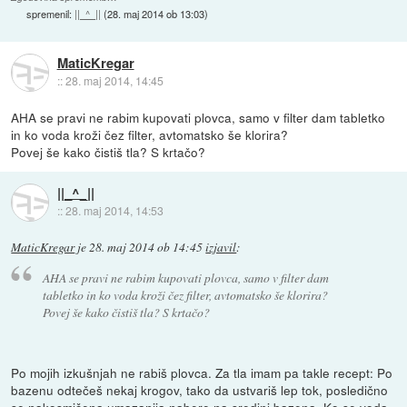
spremenil:
||_^_||
(
28. maj 2014 ob 13:03
)
MaticKregar
::
28. maj 2014, 14:45
AHA se pravi ne rabim kupovati plovca, samo v filter dam tabletko
in ko voda kroži čez filter, avtomatsko še klorira?
Povej še kako čistiš tla? S krtačo?
||_^_||
::
28. maj 2014, 14:53
MaticKregar
je
28. maj 2014 ob 14:45
izjavil
:
AHA se pravi ne rabim kupovati plovca, samo v filter dam
tabletko in ko voda kroži čez filter, avtomatsko še klorira?
Povej še kako čistiš tla? S krtačo?
Po mojih izkušnjah ne rabiš plovca. Za tla imam pa takle recept: Po
bazenu odtečeš nekaj krogov, tako da ustvariš lep tok, posledično