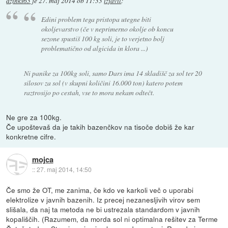
dzinks63
je
27. maj 2014 ob 11:33
izjavil
:
Edini problem tega pristopa utegne biti
okoljevarstvo (če v neprimerno okolje ob koncu
sezone spustiš 100 kg soli, je to verjetno bolj
problematično od algicida in klora ...)
Ni panike za 100kg soli, samo Dars ima 14 skladišč za sol ter 20
silosov za sol (v skupni količini 16.000 ton) katero potem
raztrosijo po cestah, vse to mora nekam odtečt.
Ne gre za 100kg.
Če upoštevaš da je takih bazenčkov na tisoče dobiš že kar
konkretne cifre.
mojca
::
27. maj 2014, 14:50
Če smo že OT, me zanima, če kdo ve karkoli več o uporabi
elektrolize v javnih bazenih. Iz precej nezanesljivih virov sem
slišala, da naj ta metoda ne bi ustrezala standardom v javnih
kopališčih. (Razumem, da morda sol ni optimalna rešitev za Terme