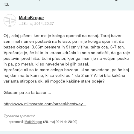
itd.
MaticKregar
::
28. maj 2014, 20:27
Oj , zdaj pišem, ker me je kolega opomnil na nekaj. Torej bazen
sem imel namen postaviti na teraso, pa mi je kolega opomnil, da
bazen okrogel 3,66m premera in 91cm višine, tehta cca. 6-7 ton.
Vprašanje je, če bi to ta terasa zdržala in sem se odločil, da ga raje
postavim pred hišo. Edini prostor, kjer ga imam je na večjem pesku
in pa, po merah, ki so navedene bi glih pasal.
Vprašanje ali so to mere celega bazena, ki so navedene, pa še kaj
naj dam na te kamne, ki so veliki od 1 do 2 cm? Ali bi bila kakšna
varianta stiropora ok, ali mogoče kakšne stare odeje?
Gledam pa za ta bazen...
http://www.mimovrste.com/bazeni/bestway...
Zgodovina sprememb…
spremenil:
MaticKregar
(
28. maj 2014 ob 20:29
)