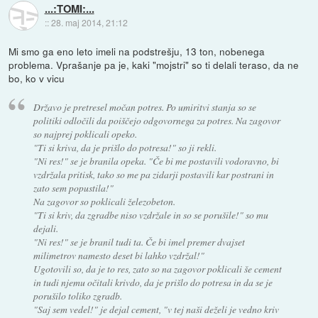
...:TOMI:...
::
28. maj 2014, 21:12
Mi smo ga eno leto imeli na podstrešju, 13 ton, nobenega
problema. Vprašanje pa je, kaki "mojstri" so ti delali teraso, da ne
bo, ko v vicu
Državo je pretresel močan potres. Po umiritvi stanja so se
politiki odločili da poiščejo odgovornega za potres. Na zagovor
so najprej poklicali opeko.
"Ti si kriva, da je prišlo do potresa!" so ji rekli.
"Ni res!" se je branila opeka. "Če bi me postavili vodoravno, bi
vzdržala pritisk, tako so me pa zidarji postavili kar postrani in
zato sem popustila!"
Na zagovor so poklicali železobeton.
"Ti si kriv, da zgradbe niso vzdržale in so se porušile!" so mu
dejali.
"Ni res!" se je branil tudi ta. Če bi imel premer dvajset
milimetrov namesto deset bi lahko vzdržal!"
Ugotovili so, da je to res, zato so na zagovor poklicali še cement
in tudi njemu očitali krivdo, da je prišlo do potresa in da se je
porušilo toliko zgradb.
"Saj sem vedel!" je dejal cement, "v tej naši deželi je vedno kriv