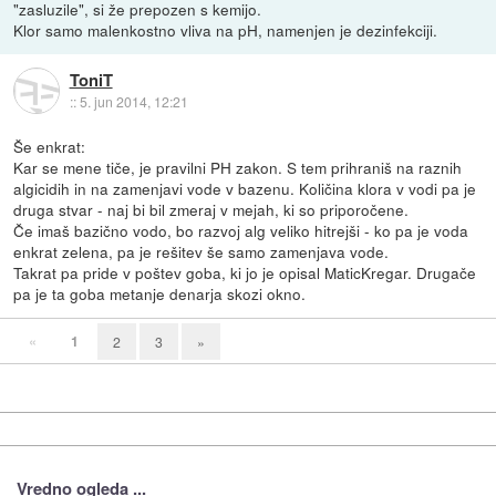
"zasluzile", si že prepozen s kemijo.
Klor samo malenkostno vliva na pH, namenjen je dezinfekciji.
ToniT
::
5. jun 2014, 12:21
Še enkrat:
Kar se mene tiče, je pravilni PH zakon. S tem prihraniš na raznih
algicidih in na zamenjavi vode v bazenu. Količina klora v vodi pa je
druga stvar - naj bi bil zmeraj v mejah, ki so priporočene.
Če imaš bazično vodo, bo razvoj alg veliko hitrejši - ko pa je voda
enkrat zelena, pa je rešitev še samo zamenjava vode.
Takrat pa pride v poštev goba, ki jo je opisal MaticKregar. Drugače
pa je ta goba metanje denarja skozi okno.
«
1
2
3
»
Vredno ogleda ...