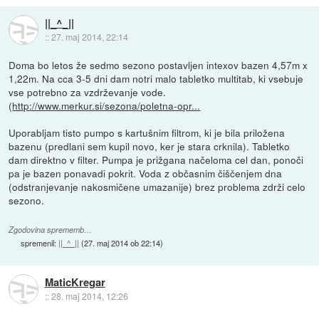
||_^_||
::
27. maj 2014, 22:14
Doma bo letos že sedmo sezono postavljen intexov bazen 4,57m x
1,22m. Na cca 3-5 dni dam notri malo tabletko multitab, ki vsebuje
vse potrebno za vzdrževanje vode.
(
http://www.merkur.si/sezona/poletna-opr...
Uporabljam tisto pumpo s kartušnim filtrom, ki je bila priložena
bazenu (predlani sem kupil novo, ker je stara crknila). Tabletko
dam direktno v filter. Pumpa je prižgana načeloma cel dan, ponoči
pa je bazen ponavadi pokrit. Voda z občasnim čiščenjem dna
(odstranjevanje nakosmičene umazanije) brez problema zdrži celo
sezono.
Zgodovina sprememb…
spremenil:
||_^_||
(
27. maj 2014 ob 22:14
)
MaticKregar
::
28. maj 2014, 12:26