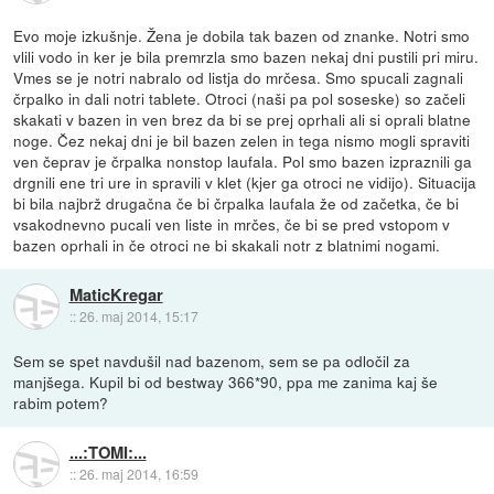
Evo moje izkušnje. Žena je dobila tak bazen od znanke. Notri smo
vlili vodo in ker je bila premrzla smo bazen nekaj dni pustili pri miru.
Vmes se je notri nabralo od listja do mrčesa. Smo spucali zagnali
črpalko in dali notri tablete. Otroci (naši pa pol soseske) so začeli
skakati v bazen in ven brez da bi se prej oprhali ali si oprali blatne
noge. Čez nekaj dni je bil bazen zelen in tega nismo mogli spraviti
ven čeprav je črpalka nonstop laufala. Pol smo bazen izpraznili ga
drgnili ene tri ure in spravili v klet (kjer ga otroci ne vidijo). Situacija
bi bila najbrž drugačna če bi črpalka laufala že od začetka, če bi
vsakodnevno pucali ven liste in mrčes, če bi se pred vstopom v
bazen oprhali in če otroci ne bi skakali notr z blatnimi nogami.
MaticKregar
::
26. maj 2014, 15:17
Sem se spet navdušil nad bazenom, sem se pa odločil za
manjšega. Kupil bi od bestway 366*90, ppa me zanima kaj še
rabim potem?
...:TOMI:...
::
26. maj 2014, 16:59