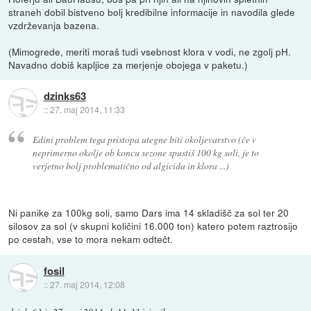
straneh dobil bistveno bolj kredibilne informacije in navodila glede
vzdrževanja bazena.
(Mimogrede, meriti moraš tudi vsebnost klora v vodi, ne zgolj pH.
Navadno dobiš kapljice za merjenje obojega v paketu.)
dzinks63
::
27. maj 2014, 11:33
Edini problem tega pristopa utegne biti okoljevarstvo (če v
neprimerno okolje ob koncu sezone spustiš 100 kg soli, je to
verjetno bolj problematično od algicida in klora ...)
Ni panike za 100kg soli, samo Dars ima 14 skladišč za sol ter 20
silosov za sol (v skupni količini 16.000 ton) katero potem raztrosijo
po cestah, vse to mora nekam odtečt.
fosil
::
27. maj 2014, 12:08