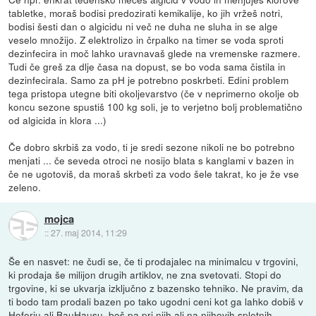
tabletke, moraš bodisi predozirati kemikalije, ko jih vržeš notri,
bodisi šesti dan o algicidu ni več ne duha ne sluha in se alge
veselo množijo. Z elektrolizo in črpalko na timer se voda sproti
dezinfecira in moč lahko uravnavaš glede na vremenske razmere.
Tudi če greš za dlje časa na dopust, se bo voda sama čistila in
dezinfecirala. Samo za pH je potrebno poskrbeti. Edini problem
tega pristopa utegne biti okoljevarstvo (če v neprimerno okolje ob
koncu sezone spustiš 100 kg soli, je to verjetno bolj problematično
od algicida in klora ...)
Če dobro skrbiš za vodo, ti je sredi sezone nikoli ne bo potrebno
menjati ... če seveda otroci ne nosijo blata s kanglami v bazen in
če ne ugotoviš, da moraš skrbeti za vodo šele takrat, ko je že vse
zeleno.
mojca
::
27. maj 2014, 11:29
Še en nasvet: ne čudi se, če ti prodajalec na minimalcu v trgovini,
ki prodaja še milijon drugih artiklov, ne zna svetovati. Stopi do
trgovine, ki se ukvarja izključno z bazensko tehniko. Ne pravim, da
ti bodo tam prodali bazen po tako ugodni ceni kot ga lahko dobiš v
Hoferju ali BauHausu, boš pa pri njih ali na njihovih spletnih