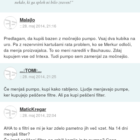
nekdo, ki ga sploh ni bilo zraven!"
Malajlo
::
28. maj 2014, 21:16
Predlagam, da kupiš bazen z močnejšo pumpo. Vsaj dva kubika na
uro. Pa z rezervnimi kartušami rata problem, ko se Merkur odloči,
da menja proizvajalca. To so meni naredili v Bauhausu. Zdaj
kupujem vse od Intexa. Tudi pumpo sem zamenjal za močnejšo.
...:TOMI:...
::
28. maj 2014, 21:25
Če menjaš pumpo, kupi kako rabljeno. Ljudje menjavajo pumpe,
ker kupujejo peščene filtre. Ali pa kupi peščeni filter.
MaticKregar
::
28. maj 2014, 22:04
AHA to s filtri se mi je kar zdelo pametno jih več vzet. Na 14 dni
menjaš filter?
Če imaš peščeni filter, ne rabiš kemije in te pumpe? Cena