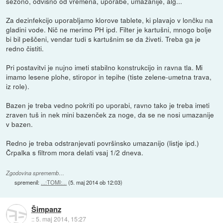
sezono, odvisno od vremena, uporabe, umazanije, alg...
Za dezinfekcijo uporabljamo klorove tablete, ki plavajo v lončku na
gladini vode. Nič ne merimo PH ipd. Filter je kartušni, mnogo bolje
bi bil peščeni, vendar tudi s kartušnim se da živeti. Treba ga je
redno čistiti.
Pri postavitvi je nujno imeti stabilno konstrukcijo in ravna tla. Mi
imamo lesene plohe, stiropor in tepihe (tiste zelene-umetna trava,
iz role).
Bazen je treba vedno pokriti po uporabi, ravno tako je treba imeti
zraven tuš in nek mini bazenček za noge, da se ne nosi umazanije
v bazen.
Redno je treba odstranjevati površinsko umazanijo (listje ipd.)
Črpalka s filtrom mora delati vsaj 1/2 dneva.
Zgodovina sprememb…
spremenil:
...:TOMI:...
(
5. maj 2014 ob 12:03
)
Šimpanz
::
5. maj 2014, 15:27