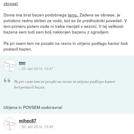
okrogel
Doma ima brat bazen podobnega
temu.
Zadeva se obnese, je
potrebno redno skrbet za vodo, kot so že predhodniki povedali. V
tem primeru potem vode ni treba menjati v sezoni. V tej velikosti
bazena sem tudi sam bolj naklonjen bazenu z ogrodjem.
Pa pri vsem tem ne pozabi na ravno in utrjeno podlago kamor boš
postavil bazen.
mn
::
30. apr 2014, 13:47
Pa pri vsem tem ne pozabi na ravno in utrjeno podlago kamor
boš postavil bazen.
Utrjena in POVSEM vodoravna!
mihec87
::
30. apr 2014, 13:49