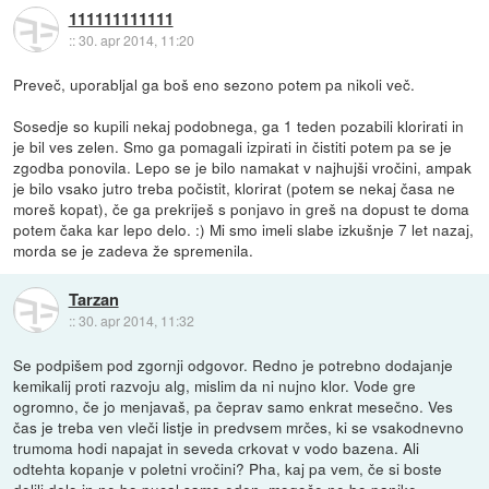
111111111111
::
30. apr 2014, 11:20
Preveč, uporabljal ga boš eno sezono potem pa nikoli več.
Sosedje so kupili nekaj podobnega, ga 1 teden pozabili klorirati in
je bil ves zelen. Smo ga pomagali izpirati in čistiti potem pa se je
zgodba ponovila. Lepo se je bilo namakat v najhujši vročini, ampak
je bilo vsako jutro treba počistit, klorirat (potem se nekaj časa ne
moreš kopat), če ga prekriješ s ponjavo in greš na dopust te doma
potem čaka kar lepo delo. :) Mi smo imeli slabe izkušnje 7 let nazaj,
morda se je zadeva že spremenila.
Tarzan
::
30. apr 2014, 11:32
Se podpišem pod zgornji odgovor. Redno je potrebno dodajanje
kemikalij proti razvoju alg, mislim da ni nujno klor. Vode gre
ogromno, če jo menjavaš, pa čeprav samo enkrat mesečno. Ves
čas je treba ven vleči listje in predvsem mrčes, ki se vsakodnevno
trumoma hodi napajat in seveda crkovat v vodo bazena. Ali
odtehta kopanje v poletni vročini? Pha, kaj pa vem, če si boste
delili delo in ne bo pucal samo eden, mogoče ne bo panike.