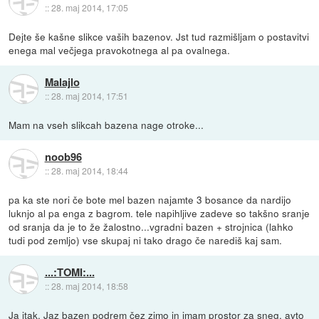
::
28. maj 2014, 17:05
Dejte še kašne slikce vaših bazenov. Jst tud razmišljam o postavitvi
enega mal večjega pravokotnega al pa ovalnega.
Malajlo
::
28. maj 2014, 17:51
Mam na vseh slikcah bazena nage otroke...
noob96
::
28. maj 2014, 18:44
pa ka ste nori če bote mel bazen najamte 3 bosance da nardijo
luknjo al pa enga z bagrom. tele napihljive zadeve so takšno sranje
od sranja da je to že žalostno...vgradni bazen + strojnica (lahko
tudi pod zemljo) vse skupaj ni tako drago če narediš kaj sam.
...:TOMI:...
::
28. maj 2014, 18:58
Ja itak. Jaz bazen podrem čez zimo in imam prostor za sneg, avto