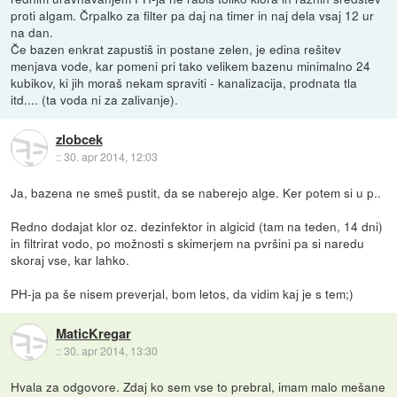
proti algam. Črpalko za filter pa daj na timer in naj dela vsaj 12 ur
na dan.
Če bazen enkrat zapustiš in postane zelen, je edina rešitev
menjava vode, kar pomeni pri tako velikem bazenu minimalno 24
kubikov, ki jih moraš nekam spraviti - kanalizacija, prodnata tla
itd.... (ta voda ni za zalivanje).
zlobcek
::
30. apr 2014, 12:03
Ja, bazena ne smeš pustit, da se naberejo alge. Ker potem si u p..
Redno dodajat klor oz. dezinfektor in algicid (tam na teden, 14 dni)
in filtrirat vodo, po možnosti s skimerjem na pvršini pa si naredu
skoraj vse, kar lahko.
PH-ja pa še nisem preverjal, bom letos, da vidim kaj je s tem;)
MaticKregar
::
30. apr 2014, 13:30
Hvala za odgovore. Zdaj ko sem vse to prebral, imam malo mešane