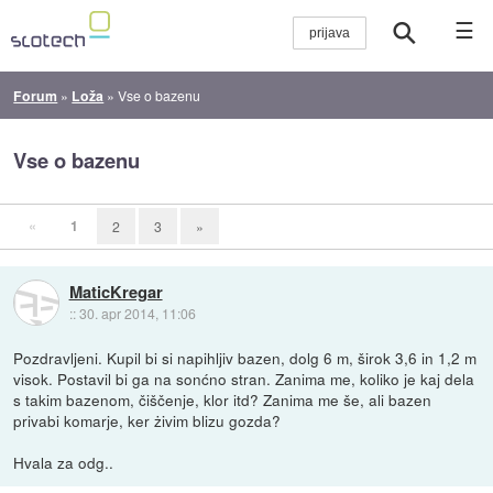
☰
Forum
»
Loža
»
Vse o bazenu
Vse o bazenu
«
1
2
3
»
MaticKregar
::
30. apr 2014, 11:06
Pozdravljeni. Kupil bi si napihljiv bazen, dolg 6 m, širok 3,6 in 1,2 m
visok. Postavil bi ga na sonćno stran. Zanima me, koliko je kaj dela
s takim bazenom, čiščenje, klor itd? Zanima me še, ali bazen
privabi komarje, ker żivim blizu gozda?
Hvala za odg..