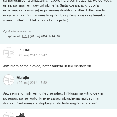
se nakosmičena umazanija nabere na sredini bazena. Ko se voda
umiri, pa snamem cev od skimerja (tista košarica, ki pobira
umazanijo s površine) in posesam direktno v filter. Filter vse to
učinkovito zadrži. Ko sem to opravil, odprem pumpo in temeljito
sperem filter pod tekočo vodo. To je to:)
Zgodovina sprememb…
spremenil:
||_^_||
(
28. maj 2014 ob 14:53
)
...:TOMI:...
::
28. maj 2014, 15:47
Jaz imam samo plovec, noter tableta in nič meritev ph.
Malajlo
::
28. maj 2014, 15:52
Jaz sem si omislil ventuirjev sesalec. Priklopiš na vrtno cev in
posesaš, pa še vodo, ki je je zaradi škropljenja mulcev manj,
dodaš. Predvsem so utopljeni žužki tista nagravžna stvar.
LJ4L