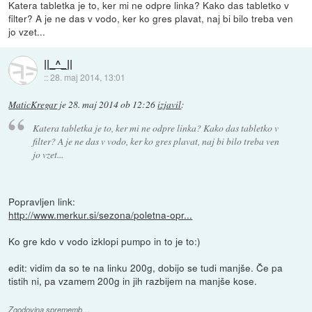
Katera tabletka je to, ker mi ne odpre linka? Kako das tabletko v
filter? A je ne das v vodo, ker ko gres plavat, naj bi bilo treba ven
jo vzet...
||_^_||
::
28. maj 2014, 13:01
MaticKregar
je
28. maj 2014 ob 12:26
izjavil
:
Katera tabletka je to, ker mi ne odpre linka? Kako das tabletko v
filter? A je ne das v vodo, ker ko gres plavat, naj bi bilo treba ven
jo vzet...
Popravljen link:
http://www.merkur.si/sezona/poletna-opr...
Ko gre kdo v vodo izklopi pumpo in to je to:)
edit: vidim da so te na linku 200g, dobijo se tudi manjše. Če pa
tistih ni, pa vzamem 200g in jih razbijem na manjše kose.
Zgodovina sprememb…