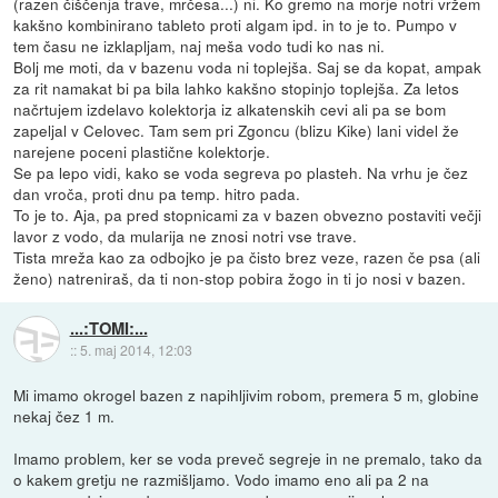
(razen čiščenja trave, mrčesa...) ni. Ko gremo na morje notri vržem
kakšno kombinirano tableto proti algam ipd. in to je to. Pumpo v
tem času ne izklapljam, naj meša vodo tudi ko nas ni.
Bolj me moti, da v bazenu voda ni toplejša. Saj se da kopat, ampak
za rit namakat bi pa bila lahko kakšno stopinjo toplejša. Za letos
načrtujem izdelavo kolektorja iz alkatenskih cevi ali pa se bom
zapeljal v Celovec. Tam sem pri Zgoncu (blizu Kike) lani videl že
narejene poceni plastične kolektorje.
Se pa lepo vidi, kako se voda segreva po plasteh. Na vrhu je čez
dan vroča, proti dnu pa temp. hitro pada.
To je to. Aja, pa pred stopnicami za v bazen obvezno postaviti večji
lavor z vodo, da mularija ne znosi notri vse trave.
Tista mreža kao za odbojko je pa čisto brez veze, razen če psa (ali
ženo) natreniraš, da ti non-stop pobira žogo in ti jo nosi v bazen.
...:TOMI:...
::
5. maj 2014, 12:03
Mi imamo okrogel bazen z napihljivim robom, premera 5 m, globine
nekaj čez 1 m.
Imamo problem, ker se voda preveč segreje in ne premalo, tako da
o kakem gretju ne razmišljamo. Vodo imamo eno ali pa 2 na