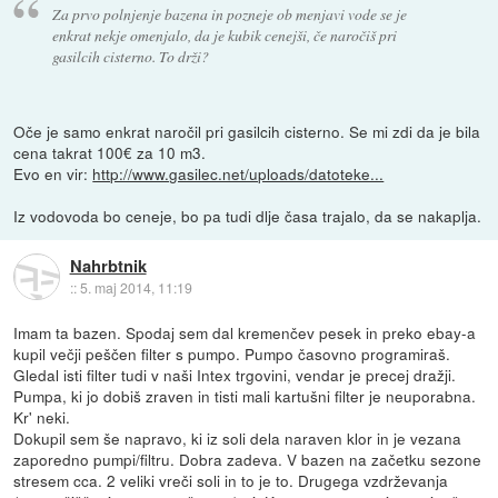
Za prvo polnjenje bazena in pozneje ob menjavi vode se je
enkrat nekje omenjalo, da je kubik cenejši, če naročiš pri
gasilcih cisterno. To drži?
Oče je samo enkrat naročil pri gasilcih cisterno. Se mi zdi da je bila
cena takrat 100€ za 10 m3.
Evo en vir:
http://www.gasilec.net/uploads/datoteke...
Iz vodovoda bo ceneje, bo pa tudi dlje časa trajalo, da se nakaplja.
Nahrbtnik
::
5. maj 2014, 11:19
Imam ta bazen. Spodaj sem dal kremenčev pesek in preko ebay-a
kupil večji peščen filter s pumpo. Pumpo časovno programiraš.
Gledal isti filter tudi v naši Intex trgovini, vendar je precej dražji.
Pumpa, ki jo dobiš zraven in tisti mali kartušni filter je neuporabna.
Kr' neki.
Dokupil sem še napravo, ki iz soli dela naraven klor in je vezana
zaporedno pumpi/filtru. Dobra zadeva. V bazen na začetku sezone
stresem cca. 2 veliki vreči soli in to je to. Drugega vzdrževanja