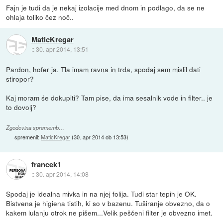
Fajn je tudi da je nekaj izolacije med dnom in podlago, da se ne
ohlaja toliko čez noč..
MaticKregar
::
30. apr 2014, 13:51
Pardon, hofer ja. Tla imam ravna in trda, spodaj sem mislil dati
stiropor?
Kaj moram śe dokupiti? Tam pise, da ima sesalnik vode in filter.. je
to dovolj?
Zgodovina sprememb…
spremenil:
MaticKregar
(
30. apr 2014 ob 13:53
)
francek1
::
30. apr 2014, 14:08
Spodaj je idealna mivka in na njej folija. Tudi star tepih je OK.
Bistvena je higiena tistih, ki so v bazenu. Tuširanje obvezno, da o
kakem lulanju otrok ne pišem...Velik peščeni filter je obvezno imet.