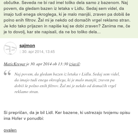
občutke. Seveda ne bi rad imel toliko dela samo z bazenom. Naj
povem, da gledam bazen iz letaka v Lidlu. Sedaj sem videl, da
imajo tudi enega okroglega, ki je malo manjši, zraven pa dobiš še
polno enih filtrov. Žal mi je nekdo od domačih vrgel reklamo stran.
Je kdo tako prijazen in napiše kaj se dobi zraven? Zanima me, če
je to dovolj, kar ste napisali, da ne bo toliko dela...
sajmon
::
30. apr 2014, 13:45
MaticKregar
je
30. apr 2014 ob 13:30
izjavil
:
Naj povem, da gledam bazen iz letaka v Lidlu. Sedaj sem videl,
da imajo tudi enega okroglega, ki je malo manjši, zraven pa
dobiš še polno enih filtrov. Žal mi je nekdo od domačih vrgel
reklamo stran.
Si prepričan, da je bil Lidl. Ker bazene, ki ustrezajo tvojemu opisu
ima Hofer v ponudbi:
ovalen