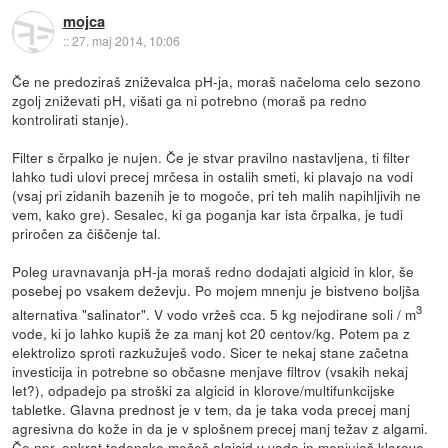
mojca
::
27. maj 2014, 10:06
Če ne predoziraš zniževalca pH-ja, moraš načeloma celo sezono
zgolj zniževati pH, višati ga ni potrebno (moraš pa redno
kontrolirati stanje).
Filter s črpalko je nujen. Če je stvar pravilno nastavljena, ti filter
lahko tudi ulovi precej mrčesa in ostalih smeti, ki plavajo na vodi
(vsaj pri zidanih bazenih je to mogoče, pri teh malih napihljivih ne
vem, kako gre). Sesalec, ki ga poganja kar ista črpalka, je tudi
priročen za čiščenje tal.
Poleg uravnavanja pH-ja moraš redno dodajati algicid in klor, še
posebej po vsakem deževju. Po mojem mnenju je bistveno boljša
3
alternativa "salinator". V vodo vržeš cca. 5 kg nejodirane soli / m
vode, ki jo lahko kupiš že za manj kot 20 centov/kg. Potem pa z
elektrolizo sproti razkužuješ vodo. Sicer te nekaj stane začetna
investicija in potrebne so občasne menjave filtrov (vsakih nekaj
let?), odpadejo pa stroški za algicid in klorove/multifunkcijske
tabletke. Glavna prednost je v tem, da je taka voda precej manj
agresivna do kože in da je v splošnem precej manj težav z algami.
Če npr. enkrat tedensko mečeš algicid v vodo in menjuješ klorove