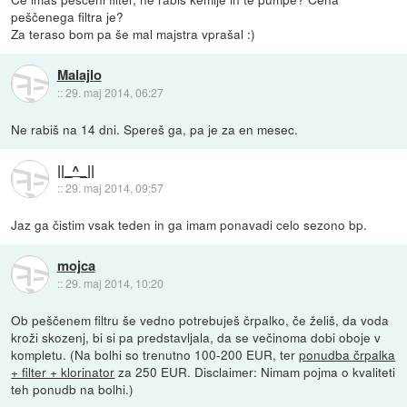
peščenega filtra je?
Za teraso bom pa še mal majstra vprašal :)
Malajlo
::
29. maj 2014, 06:27
Ne rabiš na 14 dni. Spereš ga, pa je za en mesec.
||_^_||
::
29. maj 2014, 09:57
Jaz ga čistim vsak teden in ga imam ponavadi celo sezono bp.
mojca
::
29. maj 2014, 10:20
Ob peščenem filtru še vedno potrebuješ črpalko, če želiš, da voda
kroži skozenj, bi si pa predstavljala, da se večinoma dobi oboje v
kompletu. (Na bolhi so trenutno 100-200 EUR, ter
ponudba črpalka
+ filter + klorinator
za 250 EUR. Disclaimer: Nimam pojma o kvaliteti
teh ponudb na bolhi.)