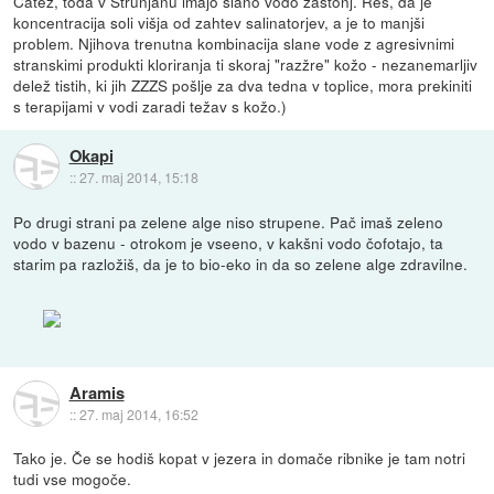
Čatež, toda v Strunjanu imajo slano vodo zastonj. Res, da je
koncentracija soli višja od zahtev salinatorjev, a je to manjši
problem. Njihova trenutna kombinacija slane vode z agresivnimi
stranskimi produkti kloriranja ti skoraj "razžre" kožo - nezanemarljiv
delež tistih, ki jih ZZZS pošlje za dva tedna v toplice, mora prekiniti
s terapijami v vodi zaradi težav s kožo.)
Okapi
::
27. maj 2014, 15:18
Po drugi strani pa zelene alge niso strupene. Pač imaš zeleno
vodo v bazenu - otrokom je vseeno, v kakšni vodo čofotajo, ta
starim pa razložiš, da je to bio-eko in da so zelene alge zdravilne.
Aramis
::
27. maj 2014, 16:52
Tako je. Če se hodiš kopat v jezera in domače ribnike je tam notri
tudi vse mogoče.