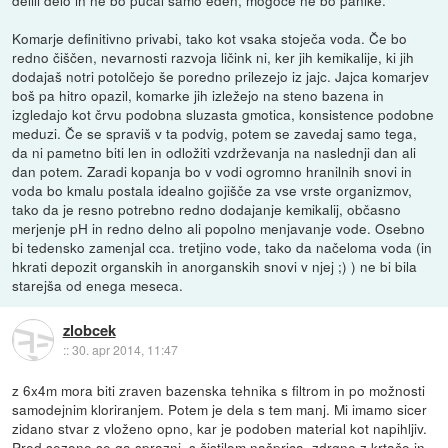
Komarje definitivno privabi, tako kot vsaka stoječa voda. Če bo
redno čiščen, nevarnosti razvoja ličink ni, ker jih kemikalije, ki jih
dodajaš notri potolčejo še poredno prilezejo iz jajc. Jajca komarjev
boš pa hitro opazil, komarke jih izležejo na steno bazena in
izgledajo kot črvu podobna sluzasta gmotica, konsistence podobne
meduzi. Če se spraviš v ta podvig, potem se zavedaj samo tega,
da ni pametno biti len in odložiti vzdrževanja na naslednji dan ali
dan potem. Zaradi kopanja bo v vodi ogromno hranilnih snovi in
voda bo kmalu postala idealno gojišče za vse vrste organizmov,
tako da je resno potrebno redno dodajanje kemikalij, občasno
merjenje pH in redno delno ali popolno menjavanje vode. Osebno
bi tedensko zamenjal cca. tretjino vode, tako da načeloma voda (in
hkrati depozit organskih in anorganskih snovi v njej ;) ) ne bi bila
starejša od enega meseca.
zlobcek
::
30. apr 2014, 11:47
z 6x4m mora biti zraven bazenska tehnika s filtrom in po možnosti
samodejnim kloriranjem. Potem je dela s tem manj. Mi imamo sicer
zidano stvar z vloženo opno, kar je podoben material kot napihljiv.
Pred sezono se ga sprazni, s čistilom našprica, zdrgne z krtačo in