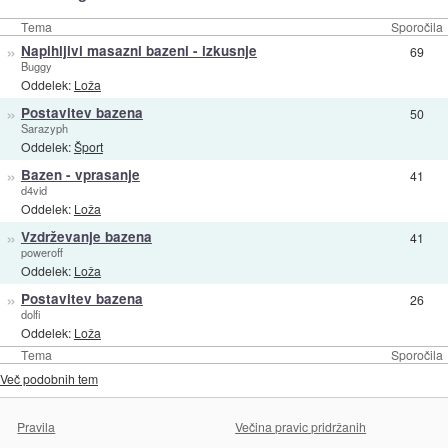
Tema
Sporočila
»
Napihljivi masazni bazeni - izkusnje
69
Buggy
Oddelek:
Loža
»
Postavitev bazena
50
Sarazyph
Oddelek:
Šport
»
Bazen - vprasanje
41
d4vid
Oddelek:
Loža
»
Vzdrževanje bazena
41
poweroff
Oddelek:
Loža
»
Postavitev bazena
26
dolfi
Oddelek:
Loža
Tema
Sporočila
Več podobnih tem
Pravila
Večina pravic pridržanih