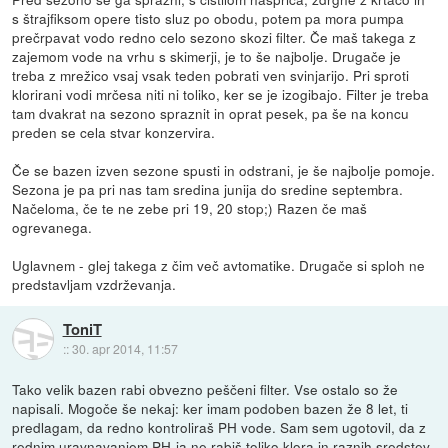
s štrajfiksom opere tisto sluz po obodu, potem pa mora pumpa
prečrpavat vodo redno celo sezono skozi filter. Če maš takega z
zajemom vode na vrhu s skimerji, je to še najbolje. Drugače je
treba z mrežico vsaj vsak teden pobrati ven svinjarijo. Pri sproti
klorirani vodi mrčesa niti ni toliko, ker se je izogibajo. Filter je treba
tam dvakrat na sezono spraznit in oprat pesek, pa še na koncu
preden se cela stvar konzervira.
Če se bazen izven sezone spusti in odstrani, je še najbolje pomoje.
Sezona je pa pri nas tam sredina junija do sredine septembra.
Načeloma, če te ne zebe pri 19, 20 stop;) Razen če maš
ogrevanega.
Uglavnem - glej takega z čim več avtomatike. Drugače si sploh ne
predstavljam vzdrževanja.
ToniT
::
30. apr 2014, 11:57
Tako velik bazen rabi obvezno peščeni filter. Vse ostalo so že
napisali. Mogoče še nekaj: ker imam podoben bazen že 8 let, ti
predlagam, da redno kontroliraš PH vode. Sam sem ugotovil, da z
rednim uravnavanjem PH-ja ne rabiš toliko klora in raznih sredstev