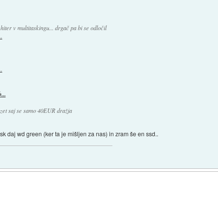
ter v multitaskingu... drgač pa bi se odločil
.
.
...
 vzet saj se samo 40EUR dražja
 daj wd green (ker ta je mišljen za nas) in zram še en ssd..