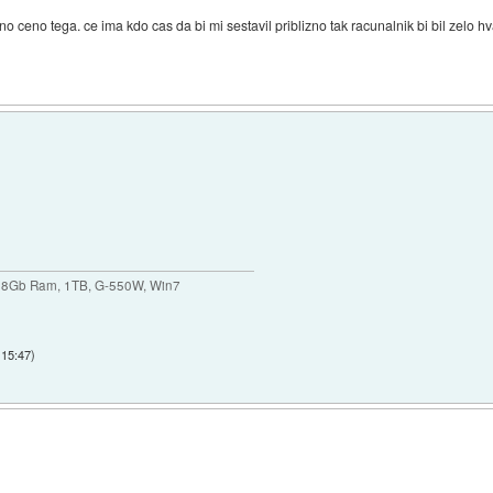
izno ceno tega. ce ima kdo cas da bi mi sestavil priblizno tak racunalnik bi bil zelo 
 8Gb Ram, 1TB, G-550W, Win7
 15:47
)