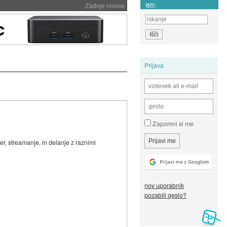
Išči:
Zadnje novice
Prijava
Zapomni si me
er, streamanje, in delanje z raznimi
nov uporabnik
pozabili geslo?