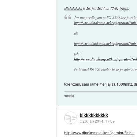
klkkkkkkkkkk
je
26. jan 2014 ob 17:01
izjavil
:
Jaz mu predlagam tu FX 8320 ker je zelo hi
http://www.dinokomp.at/konfigurator/?mb..
ali
http://www.dinokomp.at/konfigurator/?mb..
tole?
http://www.dinokomp.at/konfigurator/?mb
če bi imel R9 290 cooler bi se jo splačal
tole vzam, sam rame menjaj za 1600mhz, disk
smoki
klkkkkkkkkkk
::
26. jan 2014, 17:09
http://www.dinokomp.at/konfigurator/?mb...