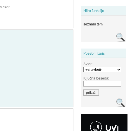
hvalezen
Hitre funkcije
seznam tem
Posebni izpisi
Avtor:
Ključna beseda: