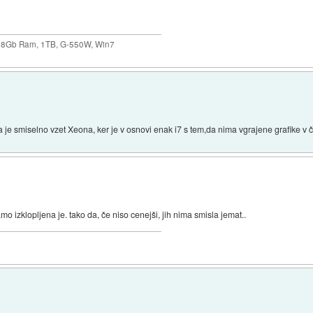
 8Gb Ram, 1TB, G-550W, Win7
 je smiselno vzet Xeona, ker je v osnovi enak i7 s tem,da nima vgrajene grafike v či
mo izklopljena je. tako da, če niso cenejši, jih nima smisla jemat..