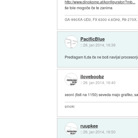
http://www.dinokomp.at/konfigurator/?mb...
še tole mogoče če te zanima
GA-990XA-UD3, FX 6300 4.6GHz, R9 270X,
PacificBlue
::
26. jan 2014, 16:39
Predlagam ti,da če ne boš navijal procesorja
iloveboobz
::
26. jan 2014, 16:40
xeoni (tisti na 1150) seveda majo grafiko, sa
smoki
ruupkee
::
26. jan 2014, 16:50