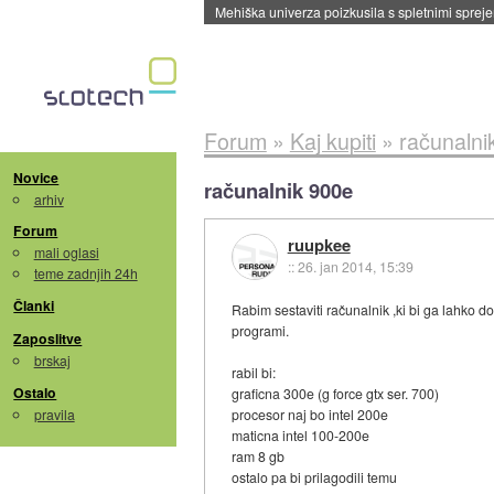
Evropska vesoljska agencija razvija svojo rak
Forum
»
Kaj kupiti
»
računalni
Novice
računalnik 900e
arhiv
Forum
ruupkee
mali oglasi
::
26. jan 2014, 15:39
teme zadnjih 24h
Članki
Rabim sestaviti računalnik ,ki bi ga lahko d
programi.
Zaposlitve
brskaj
rabil bi:
Ostalo
graficna 300e (g force gtx ser. 700)
pravila
procesor naj bo intel 200e
maticna intel 100-200e
ram 8 gb
ostalo pa bi prilagodili temu