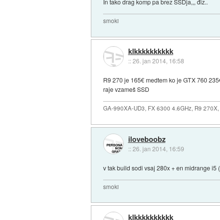
In tako drag komp pa brez SSDja,,, điz..
smoki
klkkkkkkkkkk
::
26. jan 2014, 16:58
R9 270 je 165€ medtem ko je GTX 760 235€ -
raje vzameš SSD
GA-990XA-UD3, FX 6300 4.6GHz, R9 270X,
iloveboobz
::
26. jan 2014, 16:59
v tak build sodi vsaj 280x + en midrange i5 
smoki
klkkkkkkkkkk