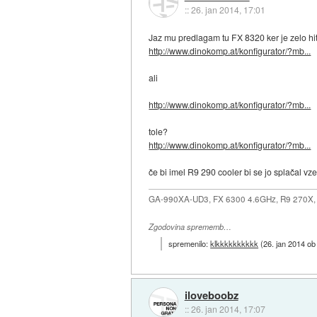
::
26. jan 2014, 17:01
Jaz mu predlagam tu FX 8320 ker je zelo hite
http://www.dinokomp.at/konfigurator/?mb...
ali
http://www.dinokomp.at/konfigurator/?mb...
tole?
http://www.dinokomp.at/konfigurator/?mb...
če bi imel R9 290 cooler bi se jo splačal v
GA-990XA-UD3, FX 6300 4.6GHz, R9 270X,
Zgodovina sprememb…
spremenilo:
klkkkkkkkkkk
(
26. jan 2014 ob
iloveboobz
::
26. jan 2014, 17:07