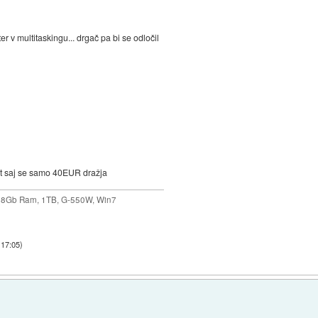
r v multitaskingu... drgač pa bi se odločil
zet saj se samo 40EUR dražja
 8Gb Ram, 1TB, G-550W, Win7
 17:05
)