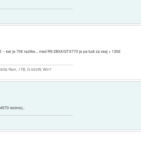
- kar je 70€ razlike... med R9 280X/GTX770 je pa tudi za vsaj + 135€
 8Gb Ram, 1TB, G-550W, Win7
(4570 recimo)..