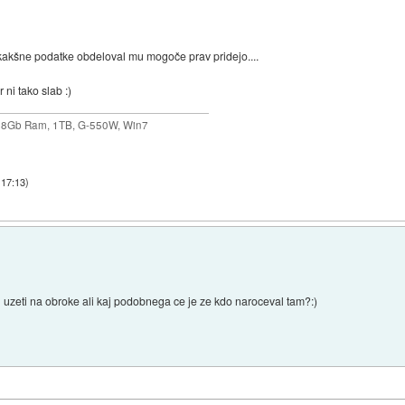
kakšne podatke obdeloval mu mogoče prav pridejo....
 ni tako slab :)
 8Gb Ram, 1TB, G-550W, Win7
 17:13
)
uzeti na obroke ali kaj podobnega ce je ze kdo naroceval tam?:)