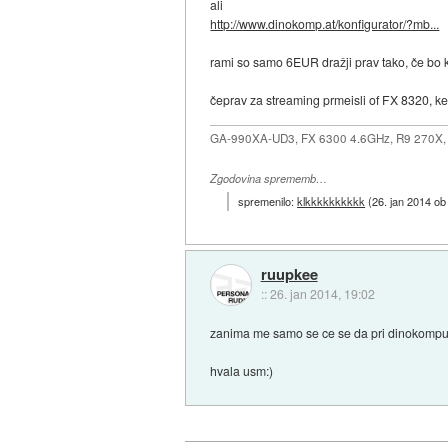
ali
http://www.dinokomp.at/konfigurator/?mb...
rami so samo 6EUR dražji prav tako, če bo 
čeprav za streaming prmeisli of FX 8320, ker
GA-990XA-UD3, FX 6300 4.6GHz, R9 270X,
Zgodovina sprememb…
spremenilo:
klkkkkkkkkkk
(
26. jan 2014 ob
ruupkee
::
26. jan 2014, 19:02
zanima me samo se ce se da pri dinokompu 
hvala usm:)