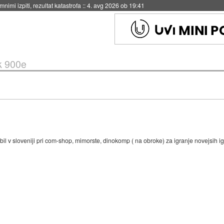
eto za večkratno uporabo
::
4. avg 2026 ob 19:41
k 900e
obil v sloveniji pri com-shop, mimorste, dinokomp ( na obroke) za igranje novejsih ig