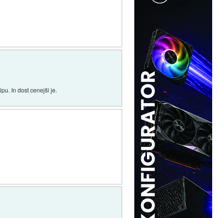
pu. In dost cenejši je.