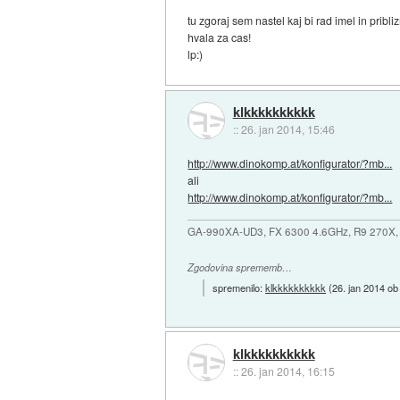
tu zgoraj sem nastel kaj bi rad imel in pribl
hvala za cas!
lp:)
klkkkkkkkkkk
::
26. jan 2014, 15:46
http://www.dinokomp.at/konfigurator/?mb...
ali
http://www.dinokomp.at/konfigurator/?mb...
GA-990XA-UD3, FX 6300 4.6GHz, R9 270X,
Zgodovina sprememb…
spremenilo:
klkkkkkkkkkk
(
26. jan 2014 ob
klkkkkkkkkkk
::
26. jan 2014, 16:15