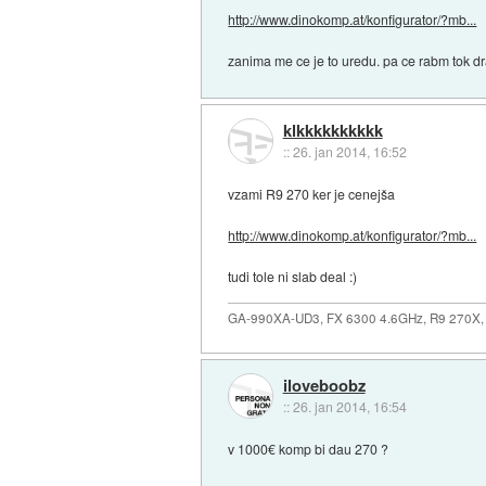
http://www.dinokomp.at/konfigurator/?mb...
zanima me ce je to uredu. pa ce rabm tok dr
klkkkkkkkkkk
::
26. jan 2014, 16:52
vzami R9 270 ker je cenejša
http://www.dinokomp.at/konfigurator/?mb...
tudi tole ni slab deal :)
GA-990XA-UD3, FX 6300 4.6GHz, R9 270X,
iloveboobz
::
26. jan 2014, 16:54
v 1000€ komp bi dau 270 ?