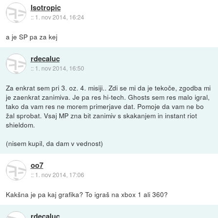
Isotropic
::
1. nov 2014, 16:24
a je SP pa za kej
rdecaluc
::
1. nov 2014, 16:50
Za enkrat sem pri 3. oz. 4. misiji.. Zdi se mi da je tekoče, zgodba mi
je zaenkrat zanimiva. Je pa res hi-tech. Ghosts sem res malo igral,
tako da vam res ne morem primerjave dat. Pomoje da vam ne bo
žal sprobat. Vsaj MP zna bit zanimiv s skakanjem in instant riot
shieldom.
(nisem kupil, da dam v vednost)
oo7
::
1. nov 2014, 17:06
Kakšna je pa kaj grafika? To igraš na xbox 1 ali 360?
rdecaluc