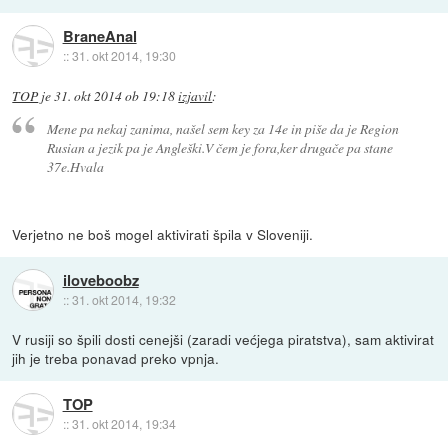
BraneAnal
::
31. okt 2014, 19:30
TOP
je
31. okt 2014 ob 19:18
izjavil
:
Mene pa nekaj zanima, našel sem key za 14e in piše da je Region
Rusian a jezik pa je Angleški.V čem je fora,ker drugače pa stane
37e.Hvala
Verjetno ne boš mogel aktivirati špila v Sloveniji.
iloveboobz
::
31. okt 2014, 19:32
V rusiji so špili dosti cenejši (zaradi većjega piratstva), sam aktivirat
jih je treba ponavad preko vpnja.
TOP
::
31. okt 2014, 19:34