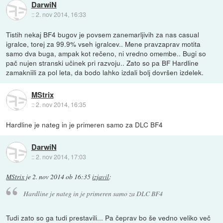
DarwiN
::
2. nov 2014, 16:33
Tistih nekaj BF4 bugov je povsem zanemarljivih za nas casual
igralce, torej za 99.9% vseh igralcev.. Mene pravzaprav motita
samo dva buga, ampak kot rečeno, ni vredno omembe.. Bugi so
pač nujen stranski učinek pri razvoju.. Zato so pa BF Hardline
zamakniili za pol leta, da bodo lahko izdali bolj dovršen izdelek.
MStrix
::
2. nov 2014, 16:35
Hardline je nateg in je primeren samo za DLC BF4
DarwiN
::
2. nov 2014, 17:03
MStrix
je
2. nov 2014 ob 16:35
izjavil
:
Hardline je nateg in je primeren samo za DLC BF4
Tudi zato so ga tudi prestavili... Pa čeprav bo še vedno veliko več