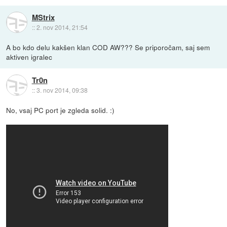
MStrix
::
2. nov 2014, 21:54
A bo kdo delu kakšen klan COD AW??? Se priporočam, saj sem
aktiven igralec
Tr0n
::
3. nov 2014, 09:38
No, vsaj PC port je zgleda solid. :)