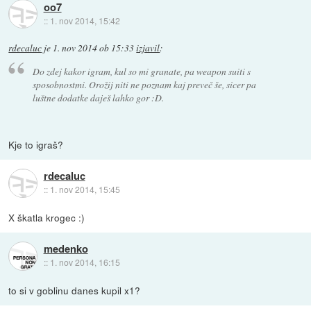
oo7
::
1. nov 2014, 15:42
rdecaluc
je
1. nov 2014 ob 15:33
izjavil
:
Do zdej kakor igram, kul so mi granate, pa weapon suiti s
sposobnostmi. Orožij niti ne poznam kaj preveč še, sicer pa
luštne dodatke daješ lahko gor :D.
Kje to igraš?
rdecaluc
::
1. nov 2014, 15:45
X škatla krogec :)
medenko
::
1. nov 2014, 16:15
to si v goblinu danes kupil x1?