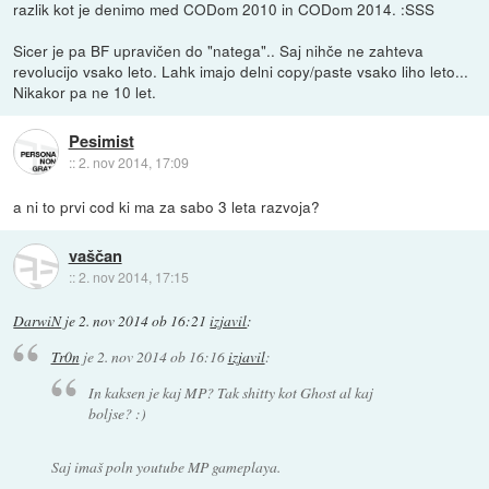
razlik kot je denimo med CODom 2010 in CODom 2014. :SSS
Sicer je pa BF upravičen do "natega".. Saj nihče ne zahteva
revolucijo vsako leto. Lahk imajo delni copy/paste vsako liho leto...
Nikakor pa ne 10 let.
Pesimist
::
2. nov 2014, 17:09
a ni to prvi cod ki ma za sabo 3 leta razvoja?
vaščan
::
2. nov 2014, 17:15
DarwiN
je
2. nov 2014 ob 16:21
izjavil
:
Tr0n
je
2. nov 2014 ob 16:16
izjavil
:
In kaksen je kaj MP? Tak shitty kot Ghost al kaj
boljse? :)
Saj imaš poln youtube MP gameplaya.