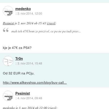
medenko
::
3. nov 2014, 12:00
Pesimist
je
2. nov 2014 ob 15:43
izjavil
:
mah teh 47€ bom ze prezivel, ce pa ne pa tudi prav...
kje je 47€ za PS4?
Tr0n
::
3. nov 2014, 15:48
Od 32 EUR na PCju.
http://www.allkeyshop.com/blog/buy-call...
Pesimist
::
4. nov 2014, 09:48
medenko
je
3. nov 2014 ob 12:00
izjavil
: