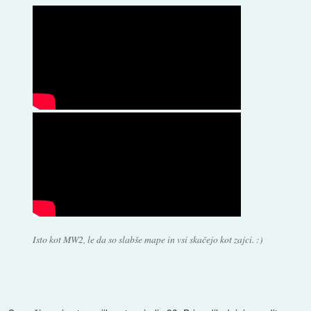
Isto kot MW2, le da so slabše mape in vsi skačejo kot zajci. :)