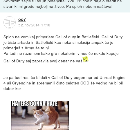
Sovražim zajce tu so jih potencirali x20. Pri codih dajejo credit na
stvari ki mi gredo najbolj na živce. Pa sploh nebom našteval
oo7
::
2. nov 2014, 17:18
Sploh ne vem kaj primerjate Call of duty in Batllefield. Call of Duty
je čista arkada in Batllefield kao neka simulacija ampak če jo
primerjaš z Armo še to ni.
Pa tudi ne razumem kako gre nekaterim v nos če nekdo kupuje
Call of Duty saj zapravlja svoj denar ne vaš
Je pa tudi res, če bi dali v Call of Duty pogon npr od Unreal Engine
4 ali Cryengine in spremenili čisto celoten COD še vedno ne bi bil
dober ker