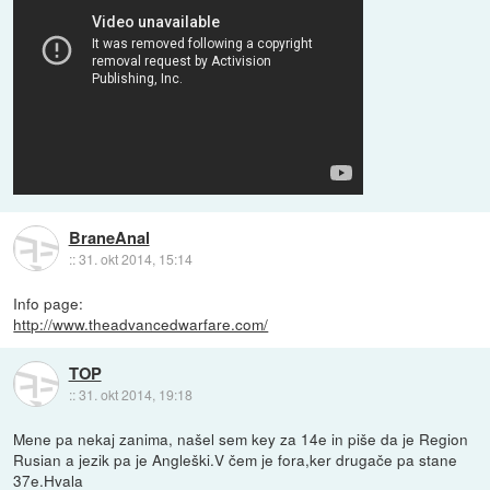
BraneAnal
::
31. okt 2014, 15:14
Info page:
http://www.theadvancedwarfare.com/
TOP
::
31. okt 2014, 19:18
Mene pa nekaj zanima, našel sem key za 14e in piše da je Region
Rusian a jezik pa je Angleški.V čem je fora,ker drugače pa stane
37e.Hvala