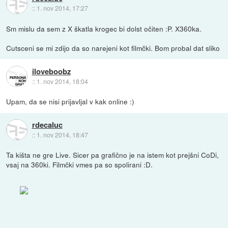
::
1. nov 2014, 17:27
Sm mislu da sem z X škatla krogec bi dolst očiten :P. X360ka.
Cutsceni se mi zdijo da so narejeni kot filmčki. Bom probal dat sliko
iloveboobz
::
1. nov 2014, 18:04
Upam, da se nisi prijavljal v kak online :)
rdecaluc
::
1. nov 2014, 18:47
Ta kišta ne gre Live. Sicer pa grafično je na istem kot prejšni CoDi,
vsaj na 360ki. Filmčki vmes pa so spolirani :D.