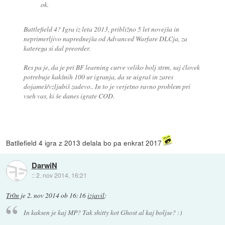
ok.
Battlefield 4? Igra iz leta 2013, približno 5 let novejša in
neprimerljivo naprednejša od Advanced Warfare DLCja, za
katerega si dal preorder.
Res pa je, da je pri BF learning curve veliko bolj strm, saj človek
potrebuje kakšnih 100 ur igranja, da se uigraš in zares
dojameš/vzljubiš zadevo.. In to je verjetno ravno problem pri
vseh vas, ki še danes igrate COD.
Batllefield 4 igra z 2013 delala bo pa enkrat 2017
DarwiN
::
2. nov 2014, 16:21
Tr0n
je
2. nov 2014 ob 16:16
izjavil
:
In kaksen je kaj MP? Tak shitty kot Ghost al kaj boljse? :)