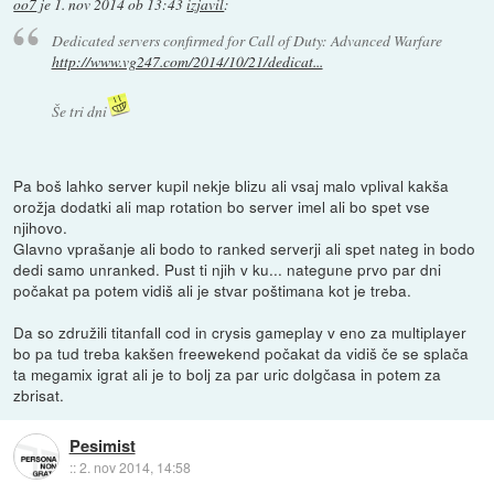
oo7
je
1. nov 2014 ob 13:43
izjavil
:
Dedicated servers confirmed for Call of Duty: Advanced Warfare
http://www.vg247.com/2014/10/21/dedicat...
Še tri dni
Pa boš lahko server kupil nekje blizu ali vsaj malo vplival kakša
orožja dodatki ali map rotation bo server imel ali bo spet vse
njihovo.
Glavno vprašanje ali bodo to ranked serverji ali spet nateg in bodo
dedi samo unranked. Pust ti njih v ku... nategune prvo par dni
počakat pa potem vidiš ali je stvar poštimana kot je treba.
Da so združili titanfall cod in crysis gameplay v eno za multiplayer
bo pa tud treba kakšen freewekend počakat da vidiš če se splača
ta megamix igrat ali je to bolj za par uric dolgčasa in potem za
zbrisat.
Pesimist
::
2. nov 2014, 14:58