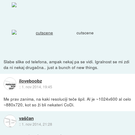
cutscene
Slabe slike od telefona, ampak nekaj pa se vidi. Igralnost se mi zdi
da ni nekaj drugačna.. just a bunch of new things.
iloveboobz
::
1. nov 2014, 19:45
Me prav zanima, na kaki resoluciji teče špil. Al je ~1024x600 al celo
~880x720, kot so ži bli nekateri CoDi.
vaščan
::
1. nov 2014, 21:28