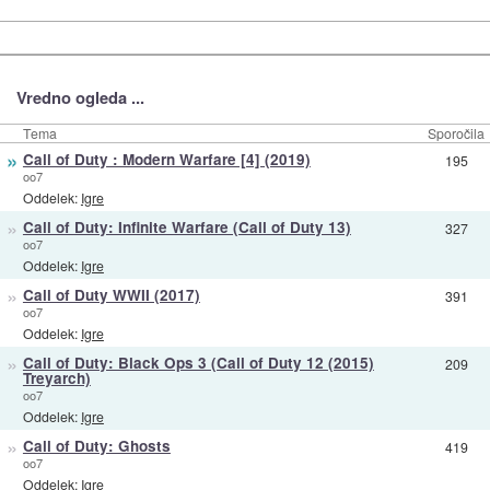
Vredno ogleda ...
Tema
Sporočila
»
Call of Duty : Modern Warfare [4] (2019)
195
oo7
Oddelek:
Igre
»
Call of Duty: Infinite Warfare (Call of Duty 13)
327
oo7
Oddelek:
Igre
»
Call of Duty WWII (2017)
391
oo7
Oddelek:
Igre
»
Call of Duty: Black Ops 3 (Call of Duty 12 (2015)
209
Treyarch)
oo7
Oddelek:
Igre
»
Call of Duty: Ghosts
419
oo7
Oddelek:
Igre