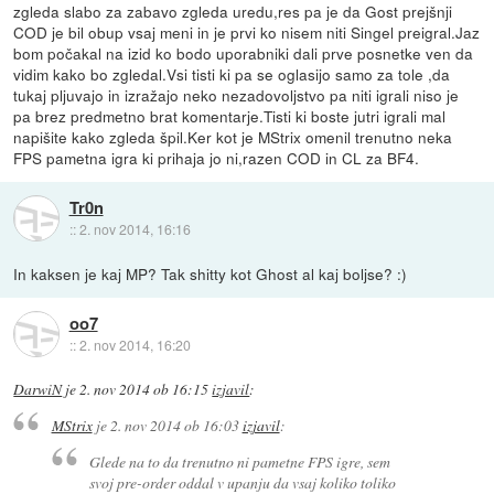
zgleda slabo za zabavo zgleda uredu,res pa je da Gost prejšnji
COD je bil obup vsaj meni in je prvi ko nisem niti Singel preigral.Jaz
bom počakal na izid ko bodo uporabniki dali prve posnetke ven da
vidim kako bo zgledal.Vsi tisti ki pa se oglasijo samo za tole ,da
tukaj pljuvajo in izražajo neko nezadovoljstvo pa niti igrali niso je
pa brez predmetno brat komentarje.Tisti ki boste jutri igrali mal
napišite kako zgleda špil.Ker kot je MStrix omenil trenutno neka
FPS pametna igra ki prihaja jo ni,razen COD in CL za BF4.
Tr0n
::
2. nov 2014, 16:16
In kaksen je kaj MP? Tak shitty kot Ghost al kaj boljse? :)
oo7
::
2. nov 2014, 16:20
DarwiN
je
2. nov 2014 ob 16:15
izjavil
:
MStrix
je
2. nov 2014 ob 16:03
izjavil
:
Glede na to da trenutno ni pametne FPS igre, sem
svoj pre-order oddal v upanju da vsaj koliko toliko