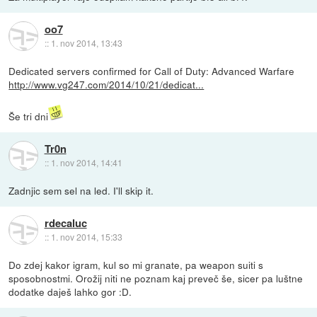
oo7
::
1. nov 2014, 13:43
Dedicated servers confirmed for Call of Duty: Advanced Warfare
http://www.vg247.com/2014/10/21/dedicat...
Še tri dni
Tr0n
::
1. nov 2014, 14:41
Zadnjic sem sel na led. I'll skip it.
rdecaluc
::
1. nov 2014, 15:33
Do zdej kakor igram, kul so mi granate, pa weapon suiti s
sposobnostmi. Orožij niti ne poznam kaj preveč še, sicer pa luštne
dodatke daješ lahko gor :D.