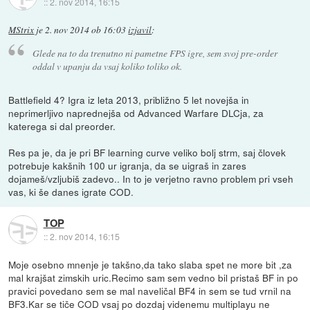
::
2. nov 2014, 16:15
MStrix
je
2. nov 2014 ob 16:03
izjavil
:
Glede na to da trenutno ni pametne FPS igre, sem svoj pre-order
oddal v upanju da vsaj koliko toliko ok.
Battlefield 4? Igra iz leta 2013, približno 5 let novejša in
neprimerljivo naprednejša od Advanced Warfare DLCja, za
katerega si dal preorder.
Res pa je, da je pri BF learning curve veliko bolj strm, saj človek
potrebuje kakšnih 100 ur igranja, da se uigraš in zares
dojameš/vzljubiš zadevo.. In to je verjetno ravno problem pri vseh
vas, ki še danes igrate COD.
TOP
::
2. nov 2014, 16:15
Moje osebno mnenje je takšno,da tako slaba spet ne more bit ,za
mal krajšat zimskih uric.Recimo sam sem vedno bil pristaš BF in po
pravici povedano sem se mal naveličal BF4 in sem se tud vrnil na
BF3.Kar se tiče COD vsaj po dozdaj videnemu multiplayu ne