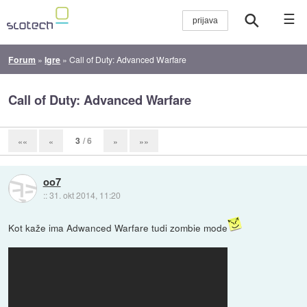
☰
Forum
»
Igre
»
Call of Duty: Advanced Warfare
Call of Duty: Advanced Warfare
3
/ 6
««
«
»
»»
oo7
::
31. okt 2014, 11:20
Kot kaže ima Adwanced Warfare tudi zombie mode