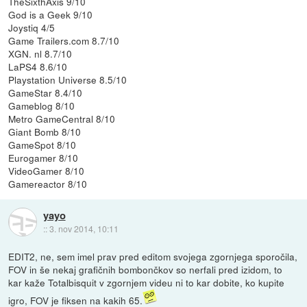
TheSixthAxis 9/10
God is a Geek 9/10
Joystiq 4/5
Game Trailers.com 8.7/10
XGN. nl 8.7/10
LaPS4 8.6/10
Playstation Universe 8.5/10
GameStar 8.4/10
Gameblog 8/10
Metro GameCentral 8/10
Giant Bomb 8/10
GameSpot 8/10
Eurogamer 8/10
VideoGamer 8/10
Gamereactor 8/10
yayo
::
3. nov 2014, 10:11
EDIT2, ne, sem imel prav pred editom svojega zgornjega sporočila,
FOV in še nekaj grafičnih bombončkov so nerfali pred izidom, to
kar kaže Totalbisquit v zgornjem videu ni to kar dobite, ko kupite
igro, FOV je fiksen na kakih 65.