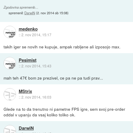
Zgodovina sprememb…
spremenil:
DarwiN
(
2. nov 2014 ob 15:08
)
medenko
::
2. nov 2014, 15:17
takih iger se novih ne kupuje, ampak rabljene ali izposojo max.
Pesimist
::
2. nov 2014, 15:43
mah teh 47€ bom ze prezivel, ce pa ne pa tudi prav...
MStrix
::
2. nov 2014, 16:03
Glede na to da trenutno ni pametne FPS igre, sem svoj pre-order
oddal v upanju da vsaj koliko toliko ok.
DarwiN