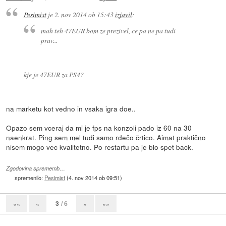
Pesimist
je
2. nov 2014 ob 15:43
izjavil
:
mah teh 47EUR bom ze prezivel, ce pa ne pa tudi
prav...
kje je 47EUR za PS4?
na marketu kot vedno in vsaka igra doe..
Opazo sem vceraj da mi je fps na konzoli pado iz 60 na 30
naenkrat. Ping sem mel tudi samo rdečo črtico. Aimat praktično
nisem mogo vec kvalitetno. Po restartu pa je blo spet back.
Zgodovina sprememb…
spremenilo:
Pesimist
(
4. nov 2014 ob 09:51
)
3
/ 6
««
«
»
»»