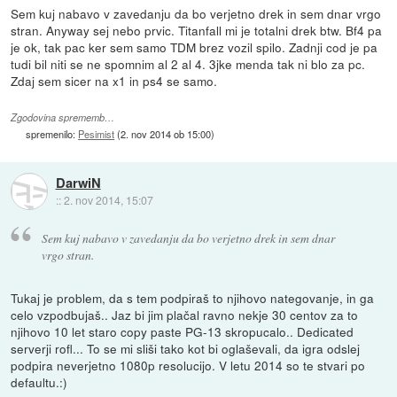
Sem kuj nabavo v zavedanju da bo verjetno drek in sem dnar vrgo
stran. Anyway sej nebo prvic. Titanfall mi je totalni drek btw. Bf4 pa
je ok, tak pac ker sem samo TDM brez vozil spilo. Zadnji cod je pa
tudi bil niti se ne spomnim al 2 al 4. 3jke menda tak ni blo za pc.
Zdaj sem sicer na x1 in ps4 se samo.
Zgodovina sprememb…
spremenilo:
Pesimist
(
2. nov 2014 ob 15:00
)
DarwiN
::
2. nov 2014, 15:07
Sem kuj nabavo v zavedanju da bo verjetno drek in sem dnar
vrgo stran.
Tukaj je problem, da s tem podpiraš to njihovo nategovanje, in ga
celo vzpodbujaš.. Jaz bi jim plačal ravno nekje 30 centov za to
njihovo 10 let staro copy paste PG-13 skropucalo.. Dedicated
serverji rofl... To se mi sliši tako kot bi oglaševali, da igra odslej
podpira neverjetno 1080p resolucijo. V letu 2014 so te stvari po
defaultu.:)