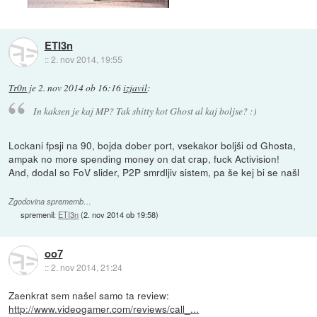
ETI3n
::
2. nov 2014, 19:55
Tr0n
je
2. nov 2014 ob 16:16
izjavil
:
In kaksen je kaj MP? Tak shitty kot Ghost al kaj boljse? :)
Lockani fpsji na 90, bojda dober port, vsekakor boljši od Ghosta,
ampak no more spending money on dat crap, fuck Activision!
And, dodal so FoV slider, P2P smrdljiv sistem, pa še kej bi se našl
Zgodovina sprememb…
spremenil:
ETI3n
(
2. nov 2014 ob 19:58
)
oo7
::
2. nov 2014, 21:24
Zaenkrat sem našel samo ta review:
http://www.videogamer.com/reviews/call_...