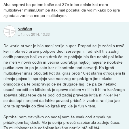
Aha sepravi bo potem bolše dat 37e in bo delalo kot mora
multiplayer mislim.Bom pa itak mal počakal da vidim kako bo igra
zgledala zanima me pa multiplayer.
vaščan
::
1. nov 2014, 13:33
Do world at war je bila meni serija super. Propad se je začel s mw2
ker ni blo več prave podpore dedi serverjem. Tudi skill ti v zadnji
codih pomaga bolj za en drek če te pobijajo hip fire noobi pol folka
ne meri v novih codih in večina uporablja najbolj naješne noobske
puške ever to pa je zato ker ni kontrole nad serverji. Ko igraš
multiplayer imaš občutek kot da igraš proti 10let starim otročajem ki
nimajo pojma in sprejajo vse naokrog ampak igra jim nekako
omogoča da te pospravijo če ne drugače lag, če pa že nekako
uspeš naredit en killstreak je spawn sistem v riti in ti hitro kakšnega
spawna blizu tebe da te poči od zadaj pravega kritja ni nikjer ker
so dostopi narejeni da lahko povsod prideš iz vseh strani jao jao
igra te spravlja ob žive ko igraš mp kje je fun v tem.
Sprobal bom travniško do sedaj sem še vsak cod ampak ne
pričakujem kaj dosti. Me je serija preveč razočarala zadnje čase.
Za multiplayer raje odšpilam kakšno partijo bf3 ali bf4.