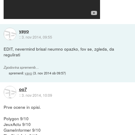
yayo
::
3. nov 2014, 09:55
EDIT, nevermind brisal neumno opazko, fov se, zgleda, da
regulirati
Zgodovina sprememb…
spremenil:
yayo
(
3. nov 2014 ob 09:57
)
oo7
::
3. nov 2014, 10:09
Prve ocene in opisi.
Polygon 9/10
JeuxActu 9/10
GameInformer 9/10