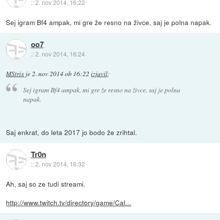
::
2. nov 2014, 16:22
Sej igram Bf4 ampak, mi gre že resno na živce, saj je polna napak.
oo7
::
2. nov 2014, 16:24
MStrix
je
2. nov 2014 ob 16:22
izjavil
:
Sej igram Bf4 ampak, mi gre že resno na živce, saj je polna
napak.
Saj enkrat, do leta 2017 jo bodo že zrihtal.
Tr0n
::
2. nov 2014, 16:32
Ah, saj so ze tudi streami.
http://www.twitch.tv/directory/game/Cal...