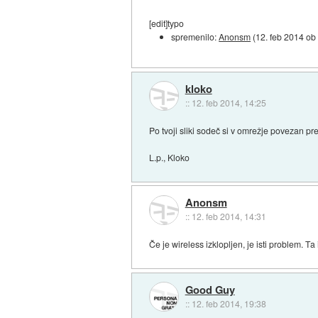
[edit]typo
spremenilo:
Anonsm
(
12. feb 2014 ob
kloko
::
12. feb 2014, 14:25
Po tvoji sliki sodeč si v omrežje povezan pr
L.p., Kloko
Anonsm
::
12. feb 2014, 14:31
Če je wireless izklopljen, je isti problem. Ta 
Good Guy
::
12. feb 2014, 19:38