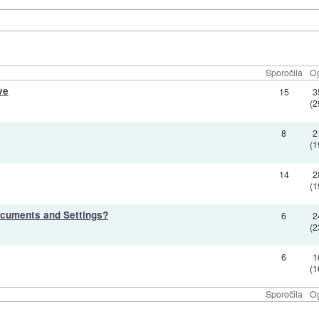
Sporočila
Og
ve
15
3
(2
8
2
(1
14
2
(1
cuments and Settings?
6
2
(2
6
1
(1
Sporočila
Og