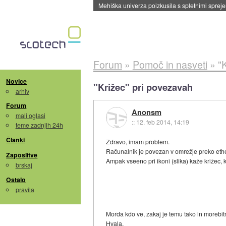
Mehiška univerza poizkusila s spletnimi sprejem
Forum
»
Pomoč in nasveti
»
"
Novice
"Križec" pri povezavah
arhiv
Forum
Anonsm
mali oglasi
::
12. feb 2014, 14:19
teme zadnjih 24h
Članki
Zdravo, imam problem.
Računalnik je povezan v omrežje preko ether
Zaposlitve
Ampak vseeno pri ikoni (slika) kaže križec,
brskaj
Ostalo
pravila
Morda kdo ve, zakaj je temu tako in morebit
Hvala.