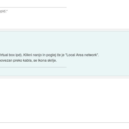
upid."
ual box ipd). Klikni nanjo in poglej če je "Local Area network".
ovezan preko kabla, se ikona skrije.
)