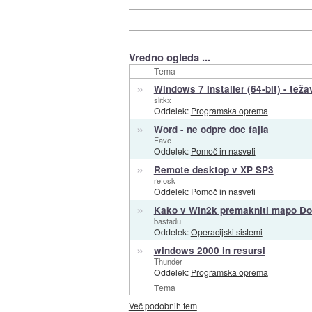
Vredno ogleda ...
Tema
»
Windows 7 Installer (64-bit) - teža
slitkx
Oddelek:
Programska oprema
»
Word - ne odpre doc fajla
Fave
Oddelek:
Pomoč in nasveti
»
Remote desktop v XP SP3
refosk
Oddelek:
Pomoč in nasveti
»
Kako v Win2k premakniti mapo Do
bastadu
Oddelek:
Operacijski sistemi
»
windows 2000 in resursi
Thunder
Oddelek:
Programska oprema
Tema
Več podobnih tem