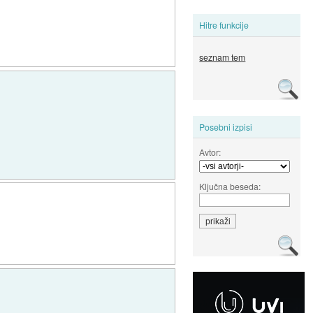
Hitre funkcije
seznam tem
Posebni izpisi
Avtor:
Ključna beseda: