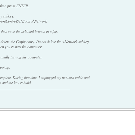
nd then press ENTER.
ry subkey:
ControlSet\Control\Network
 then save the selected branch in a file.
 delete the Config entry. Do not delete the >Network subkey.
en you restart the computer.
ually turn off the computer.
oot up.
 complete. During that time, I unplugged my network cable and
n and the key rebuild.