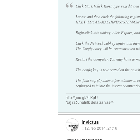
Click Start, [click Run], type regedit, a
Locate and then click the following regist
HKEY_LOCAL-MACHINE\SYSTEM\Current
Right-click this subkey, click Export , and
Click the Network subkey again, and then
The Config entry will be reconstructed wh
Restart the computer. You may have to man
The config key is re-created on the next b
The final step (6) takes a few minutes to
replugged to initate the internet connectio
http://goo.gl/7ItKpU
Naj računalnik dela za vas^^
Invictus
::
12. feb 2014, 21:16
Skurjen Ethernet port ...