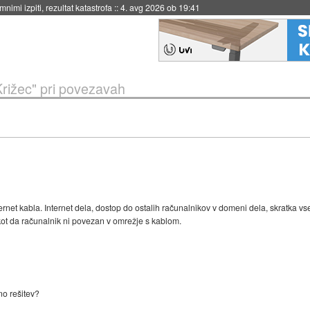
nimi izpiti, rezultat katastrofa
::
4. avg 2026 ob 19:41
Križec" pri povezavah
net kabla. Internet dela, dostop do ostalih računalnikov v domeni dela, skratka vs
 kot da računalnik ni povezan v omrežje s kablom.
no rešitev?