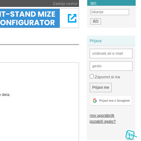
Išči:
Zadnje novice
Prijava
Zapomni si me
e dela.
nov uporabnik
pozabili geslo?