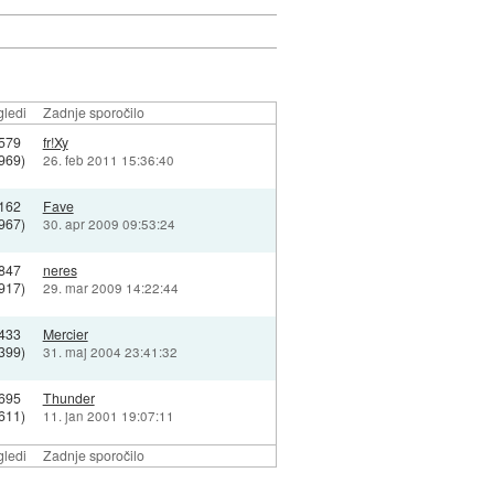
ledi
Zadnje sporočilo
579
fr!Xy
969)
26. feb 2011 15:36:40
162
Fave
967)
30. apr 2009 09:53:24
847
neres
917)
29. mar 2009 14:22:44
433
Mercier
399)
31. maj 2004 23:41:32
695
Thunder
611)
11. jan 2001 19:07:11
ledi
Zadnje sporočilo