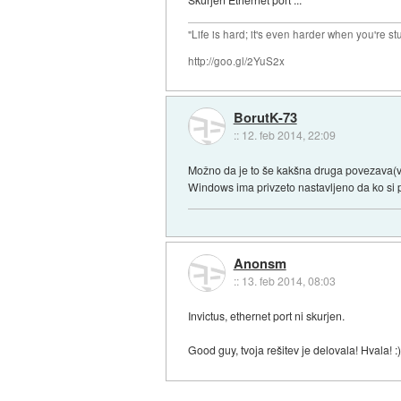
"Life is hard; it's even harder when you're st
http://goo.gl/2YuS2x
BorutK-73
::
12. feb 2014, 22:09
Možno da je to še kakšna druga povezava(virt
Windows ima privzeto nastavljeno da ko si p
Anonsm
::
13. feb 2014, 08:03
Invictus, ethernet port ni skurjen.
Good guy, tvoja rešitev je delovala! Hvala! :