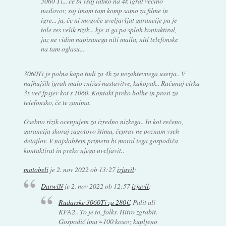
3060 Ti... če bi vsaj lahko na 4k igral večino
naslovov, saj imam tam komp samo za filme in
igre... ja, če ni mogoče uveljavljat garancije pa je
tole res velik rizik... kje si ga pa sploh kontaktiral,
jaz ne vidim napisanega niti maila, niti telefonske
na tam oglasu...
3060Ti je polna kapa tudi za 4k za nezahtevnega userja.. V
najhujših igrah malo znižaš nastavitve, kakopak.. Računaj cirka
3x več fpsjev kot s 1060. Kontakt preko bolhe in prosi za
telefonsko, če te zanima.
Osebno rizik ocenjujem za izredno nizkega.. In kot rečeno,
garancija skoraj zagotovo štima, čeprav ne poznam vseh
detajlov. V najslabšem primeru bi moral tega gospodiča
kontaktirat in preko njega uveljavit..
matobeli
je
2. nov 2022 ob 13:27
izjavil
:
DarwiN
je
2. nov 2022 ob 12:57
izjavil
:
Rudarske 3060Ti za 280€
, Palit ali
KFA2.. To je to, folks. Hitro zgrabit.
Gospodič ima ~100 kosov, kupljeno