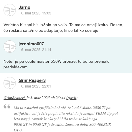
Jarno
::
6. mar 2025, 19:03
Verjetno bi znal bit 1x8pin na voljo. To malce omeji izbiro. Razen,
če reskira sata/molex adapterje, ki se lahko scvrejo.
jeronimo007
::
6. mar 2025, 21:14
Noter je pa coolermaster 550W bronze, to bo pa premalo
predvidevam.
GrimReaper3
::
6. mar 2025, 22:01
GrimReaper3
je
3. mar 2025 ob 23:44
izjavil
:
Ma to s starimi grafičnimi ni nič, že 2 od 3 slabe. 2080 Ti pa
artifaktira, mi je šele po plačilu rekel da je menjal VRAM čip pol
leta nazaj. Ampak kot kaže bi bilo treba še kakšnega.
9050 XT in 9060 XT je še edina šansa za dobit 300-400EUR
GPU.