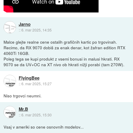
Jarno
::
6. mar 2025, 14:35
Malce glejte realne cene ostalih grafičnih kartic po trgovinah.
Recimo, da RX 9070 dobiš za enak denar, kot žafran edition RTX
4060Ti 16GB.
Poleg tega se kupi produkt z vsemi bonusi in malusi hkrati. RX
9070 se da UV+OC na XT nivo ob hkrati nižji porabi (tam 270W).
FlyingBee
::
6. mar 2025, 15:27
Niso trgovci neumni.
Mr.B
::
6. mar 2025, 15:30
Vsaj v ameriki so cene osnovnih modelov...