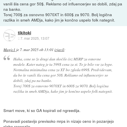
vanili šla cena gor 50$. Reklamo od influencerjev so dobili, zdaj pa
na banko.
Torej 700$ za osnovno 9070XT in 600$ za 9070. Bolj logična
razlika in smeh AMDja, kako jim je končno uspelo folk nategnit.
tikitoki
::
7. mar 2025, 13:07
Magic1
je
7. mar 2025 ob 13:01
izjavil
:
Haha, cene so že drugi dan skočile čez MSRP za osnovne
modele. Kater nateg je ta 599$ cena za xt. To je bilo vse za hype.
Normalna minimalna cena za XT bo zgleda 699$. Predvidevam,
da bo še vanili šla cena gor 50$. Reklamo od influencerjev so
dobili, zdaj pa na banko.
Torej 700$ za osnovno 9070XT in 600$ za 9070. Bolj logična
razlika in smeh AMDja, kako jim je končno uspelo folk nategnit.
Smart move, ki so GA kopirali od ngreedija.
Ponavadi postavijo previsoko mrps in nizajo ceno in pozanjejo
slabe recenzije.