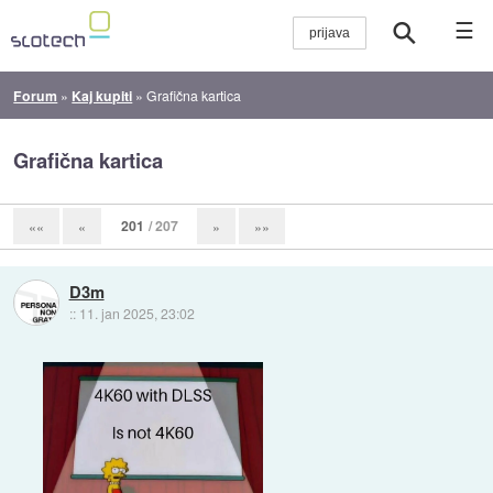
☰
Forum
»
Kaj kupiti
»
Grafična kartica
Grafična kartica
201
/ 207
««
«
»
»»
D3m
::
11. jan 2025, 23:02