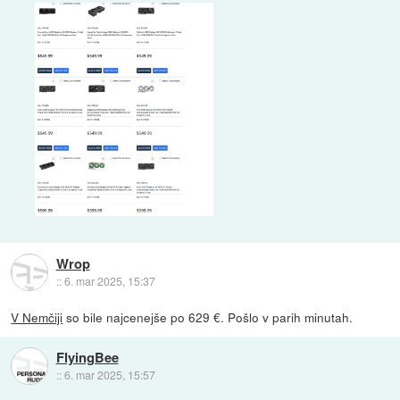
Wrop
::
6. mar 2025, 15:37
V Nemčiji
so bile najcenejše po 629 €. Pošlo v parih minutah.
FlyingBee
::
6. mar 2025, 15:57