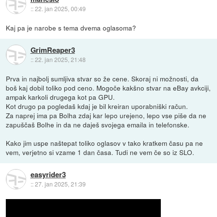
::
22. jan 2025, 00:49
Kaj pa je narobe s tema dvema oglasoma?
GrimReaper3
::
22. jan 2025, 21:48
Prva in najbolj sumljiva stvar so že cene. Skoraj ni možnosti, da
boš kaj dobil toliko pod ceno. Mogoče kakšno stvar na eBay avkciji,
ampak karkoli drugega kot pa GPU.
Kot drugo pa pogledaš kdaj je bil kreiran uporabniški račun.
Za naprej ima pa Bolha zdaj kar lepo urejeno, lepo vse piše da ne
zapuščaš Bolhe in da ne daješ svojega emaila in telefonske.
Kako jim uspe naštepat toliko oglasov v tako kratkem času pa ne
vem, verjetno si vzame 1 dan časa. Tudi ne vem če so iz SLO.
easyrider3
::
27. jan 2025, 21:39