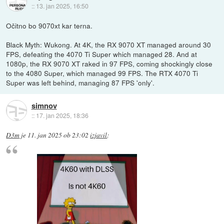
::
13. jan 2025, 16:50
Očitno bo 9070xt kar terna.
Black Myth: Wukong. At 4K, the RX 9070 XT managed around 30
FPS, defeating the 4070 Ti Super which managed 28. And at
1080p, the RX 9070 XT raked in 97 FPS, coming shockingly close
to the 4080 Super, which managed 99 FPS. The RTX 4070 Ti
Super was left behind, managing 87 FPS 'only'.
simnov
::
17. jan 2025, 18:36
D3m
je
11. jan 2025 ob 23:02
izjavil
: