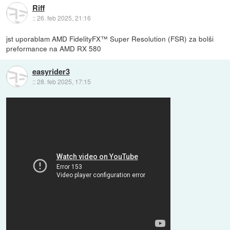
Riff
::
26. feb 2025, 21:16
jst uporablam AMD FidelityFX™ Super Resolution (FSR) za bolši
preformance na AMD RX 580
easyrider3
::
28. feb 2025, 17:15