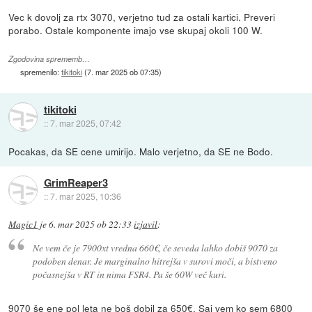
Vec k dovolj za rtx 3070, verjetno tud za ostali kartici. Preveri
porabo. Ostale komponente imajo vse skupaj okoli 100 W.
Zgodovina sprememb…
spremenilo:
tikitoki
(
7. mar 2025 ob 07:35
)
tikitoki
::
7. mar 2025, 07:42
Pocakas, da SE cene umirijo. Malo verjetno, da SE ne Bodo.
GrimReaper3
::
7. mar 2025, 10:36
Magic1
je
6. mar 2025 ob 22:33
izjavil
:
Ne vem če je 7900xt vredna 660€, če seveda lahko dobiš 9070 za
podoben denar. Je marginalno hitrejša v surovi moči, a bistveno
počasnejša v RT in nima FSR4. Pa še 60W več kuri.
9070 še ene pol leta ne boš dobil za 650€. Saj vem ko sem 6800