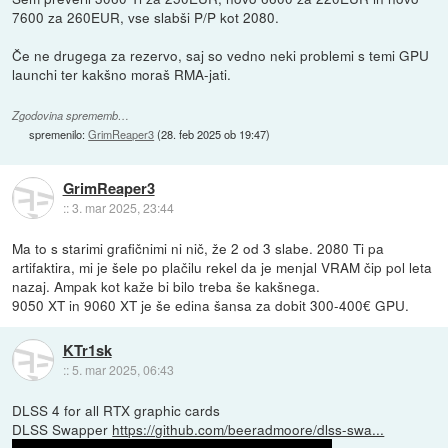
7600 za 260EUR, vse slabši P/P kot 2080.
Če ne drugega za rezervo, saj so vedno neki problemi s temi GPU
launchi ter kakšno moraš RMA-jati.
Zgodovina sprememb…
spremenilo:
GrimReaper3
(
28. feb 2025 ob 19:47
)
GrimReaper3
::
3. mar 2025, 23:44
Ma to s starimi grafičnimi ni nič, že 2 od 3 slabe. 2080 Ti pa
artifaktira, mi je šele po plačilu rekel da je menjal VRAM čip pol leta
nazaj. Ampak kot kaže bi bilo treba še kakšnega.
9050 XT in 9060 XT je še edina šansa za dobit 300-400€ GPU.
KTr1sk
::
5. mar 2025, 06:43
DLSS 4 for all RTX graphic cards
DLSS Swapper
https://github.com/beeradmoore/dlss-swa...