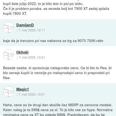
kupil šele julija 2022, to je bilo leto in pol po izidu.
Če ti je problem poraba, se seveda bolj kot 7900 XT sedaj splača
kupiti 7800 XT.
DamijanD
::
7. mar 2025, 12:11
baje da je trenutno pri nas nabavna za trg za 9070 700€+ddv
tikitoki
::
7. mar 2025, 12:41
Besede osebe, ki opravicuje nategunsko ceno. Ce bi blo to Res, bi
blo ceneje kupiti iz nemcije po maloprodajni ceno in preprodati pri
Nas.
Magic1
::
7. mar 2025, 13:01
Haha, cene so že drugi dan skočile čez MSRP za osnovne modele.
Kater nateg je ta 599$ cena za xt. To je bilo vse za hype. Normalna
minimalna cena za XT bo zgleda 699$. Predvidevam, da bo še