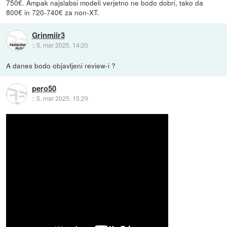
750€. Ampak najslabsi modeli verjetno ne bodo dobri, tako da
800€ in 720-740€ za non-XT.
Grinmiir3
::
5. mar 2025, 14:20
A danes bodo objavljeni review-i ?
pero50
::
5. mar 2025, 15:29