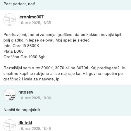
Past perfect, not!
jeronimo007
::
6. mar 2025, 18:35
Pozdravljeni, rad bi zamenjal grafično, da bo kakšen novejši špil
bolj gladko in lepše deloval. Moj spec je sledeči:
Intel Core i5 8600K
Plata B360
Grafična Gtx 1060 6gb
Razmišljal sem o rtx 3060ti, 3070 ali pa 3070ti. Kaj predlagate? Je
smotrno kupit to rabljeno ali se naj raje kar v trgovino napotim po
grafično? Hvala za nasvete, lp
mtosev
::
6. mar 2025, 18:36
Napiši še napajalnik.
tikitoki
::
6. mar 2025, 18:46