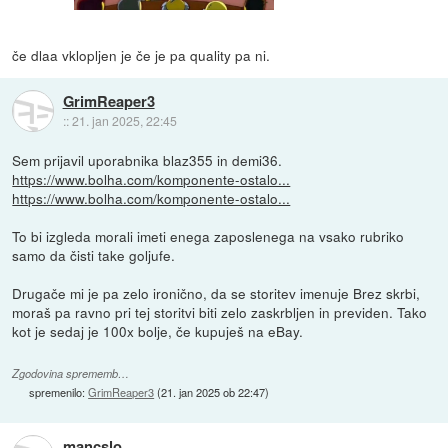
če dlaa vklopljen je če je pa quality pa ni.
GrimReaper3
::
21. jan 2025, 22:45
Sem prijavil uporabnika blaz355 in demi36.
https://www.bolha.com/komponente-ostalo...
https://www.bolha.com/komponente-ostalo...
To bi izgleda morali imeti enega zaposlenega na vsako rubriko
samo da čisti take goljufe.
Drugače mi je pa zelo ironično, da se storitev imenuje Brez skrbi,
moraš pa ravno pri tej storitvi biti zelo zaskrbljen in previden. Tako
kot je sedaj je 100x bolje, če kupuješ na eBay.
Zgodovina sprememb…
spremenilo:
GrimReaper3
(
21. jan 2025 ob 22:47
)
mancslo