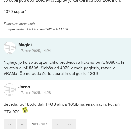
Jo dobil pod 600 EUR. Pravzaprav je karkoli nad 500 EUR meh.
4070 super*
Zgodovina sprememb…
spremenilo:
tikitoki
(
7. mar 2025 ob 14:10
)
Magic1
::
7. mar 2025, 14:24
Najhuje je ko se zdaj že lahko predvideva kakšna bo rx 9060xt, ki
bo stala okoli 550€. Slabša od 4070 v vseh poglerih, razen v
VRAMu. Če ne bodo še to zasral in dal gor le 12GB.
Jarno
::
7. mar 2025, 14:28
Seveda, gor bodo dali 14GB ali pa 16GB na enak način, kot pri
GTX 970.
201
/ 207
««
«
»
»»