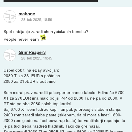
mahone
::
28. feb 2025, 18:59
Spet nabijanje zaradi cherrypickanih benchu?
People never learn
GrimReaper3
::
28. feb 2025, 19:45
Uspel dobiti na eBay avkcijah:
2080 Ti za 331EUR s poštnino
2080 za 215EUR s poštnino
Sem moral prav narediti price/performance tabelo. Edino še 6700
XT za 270EUR ima malo boljši P/P od 2080 Ti, ne pa od 2080. V
RT sta pa obe 2080 sploh top kartici.
Saj 6700 XT sem tudi že kupil, ampak je precej v slabem stanju,
2400 rpm zaradi slabe paste (sklepam, da bi morala imeti 1800-
2000 rpm glede na Techpowerup teste) ter ventilatorji ropotajo, to
je pa tudi treba razdreti hladilnik. Tako da gre nazaj.
Sem preveril 3060 Ti za 250EUR, novo 6600 za 220EUR in novo