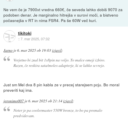
Ne vem če je 7900xt vredna 660€, če seveda lahko dobiš 9070 za
podoben denar. Je marginalno hitrejša v surovi moči, a bistveno
počasnejša v RT in nima FSR4. Pa še 60W več kuri.
tikitoki
::
7. mar 2025, 07:32
Jarno
je
6. mar 2025 ob 19:03
izjavil
:
Verjetno bi znal bit 1x8pin na voljo. To malce omeji izbiro.
Razen, če reskira sata/molex adapterje, ki se lahko scvrejo.
Just sm Mel dva 8 pin kabla ze v precej starejsem pcju. Bo moral
preveriti kaj ima.
jeronimo007
je
6. mar 2025 ob 21:14
izjavil
:
Noter je pa coolermaster 550W bronze, to bo pa premalo
predvidevam.