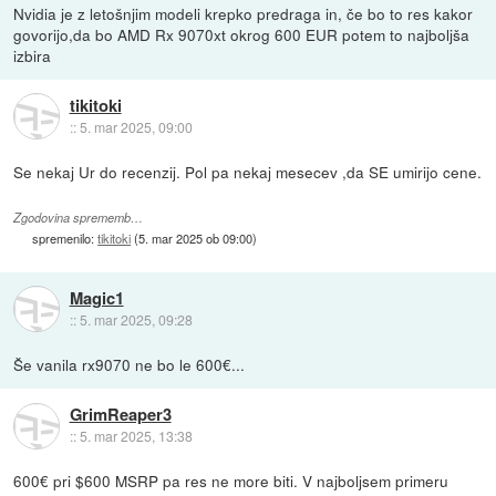
Nvidia je z letošnjim modeli krepko predraga in, če bo to res kakor
govorijo,da bo AMD Rx 9070xt okrog 600 EUR potem to najboljša
izbira
tikitoki
::
5. mar 2025, 09:00
Se nekaj Ur do recenzij. Pol pa nekaj mesecev ,da SE umirijo cene.
Zgodovina sprememb…
spremenilo:
tikitoki
(
5. mar 2025 ob 09:00
)
Magic1
::
5. mar 2025, 09:28
Še vanila rx9070 ne bo le 600€...
GrimReaper3
::
5. mar 2025, 13:38
600€ pri $600 MSRP pa res ne more biti. V najboljsem primeru