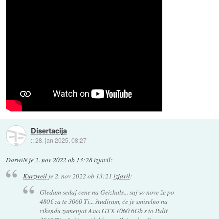
Disertacija
::
28. jan 2025, 08:27
DarwiN
je
2. nov 2022 ob 13:28
izjavil
:
Kurzweil
je
2. nov 2022 ob 13:21
izjavil
:
Gledam sedaj cene na Geizhals... saj so nove že po
480€ za te 3060 Ti... študiram, če je smiselno na
vikendu zamenjat Asus GTX 1060 6Gb s to Palit