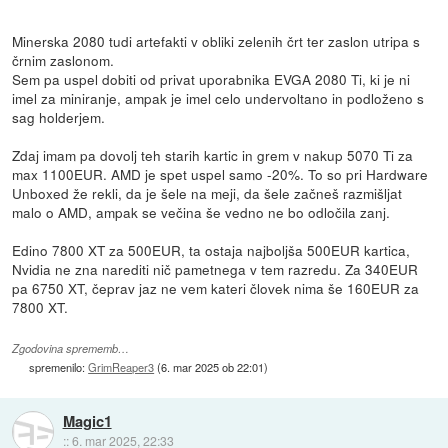
Minerska 2080 tudi artefakti v obliki zelenih črt ter zaslon utripa s
črnim zaslonom.
Sem pa uspel dobiti od privat uporabnika EVGA 2080 Ti, ki je ni
imel za miniranje, ampak je imel celo undervoltano in podloženo s
sag holderjem.
Zdaj imam pa dovolj teh starih kartic in grem v nakup 5070 Ti za
max 1100EUR. AMD je spet uspel samo -20%. To so pri Hardware
Unboxed že rekli, da je šele na meji, da šele začneš razmišljat
malo o AMD, ampak se večina še vedno ne bo odločila zanj.
Edino 7800 XT za 500EUR, ta ostaja najboljša 500EUR kartica,
Nvidia ne zna narediti nič pametnega v tem razredu. Za 340EUR
pa 6750 XT, čeprav jaz ne vem kateri človek nima še 160EUR za
7800 XT.
Zgodovina sprememb…
spremenilo:
GrimReaper3
(
6. mar 2025 ob 22:01
)
Magic1
::
6. mar 2025, 22:33