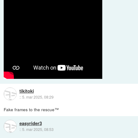
tikitoki
::
5. mar 2025, 08:29
Fake frames to the rescue™
easyrider3
::
5. mar 2025, 08:53