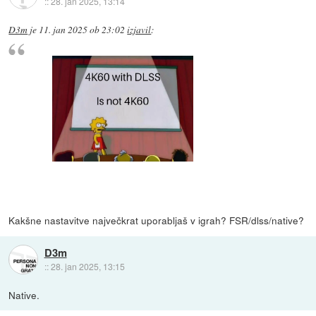
::
28. jan 2025, 13:14
D3m
je
11. jan 2025 ob 23:02
izjavil
:
Kakšne nastavitve največkrat uporabljaš v igrah? FSR/dlss/native?
D3m
::
28. jan 2025, 13:15
Native.