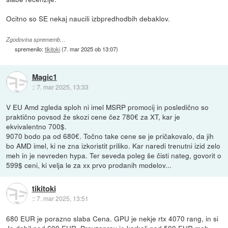
Ocitno so SE nekaj naucili izbpredhodbih debaklov.
Zgodovina sprememb…
spremenilo:
tikitoki
(
7. mar 2025 ob 13:07
)
Magic1
::
7. mar 2025, 13:33
V EU Amd zgleda sploh ni imel MSRP promocij in posledično so
praktično povsod že skozi cene čez 780€ za XT, kar je
ekvivalentno 700$.
9070 bodo pa od 680€. Točno take cene se je pričakovalo, da jih
bo AMD imel, ki ne zna izkoristit priliko. Kar naredi trenutni izid zelo
meh in je nevreden hypa. Ter seveda poleg še čisti nateg, govorit o
599$ ceni, ki velja le za xx prvo prodanih modelov...
tikitoki
::
7. mar 2025, 13:51
680 EUR je porazno slaba Cena. GPU je nekje rtx 4070 rang, in si