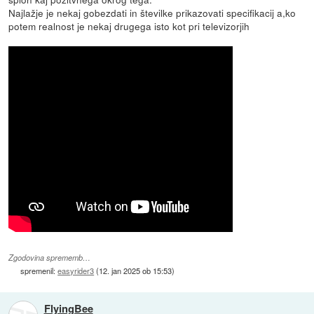
Najlažje je nekaj gobezdati in številke prikazovati specifikacij a,ko
potem realnost je nekaj drugega isto kot pri televizorjih
Zgodovina sprememb…
spremenil:
easyrider3
(
12. jan 2025 ob 15:53
)
FlyingBee