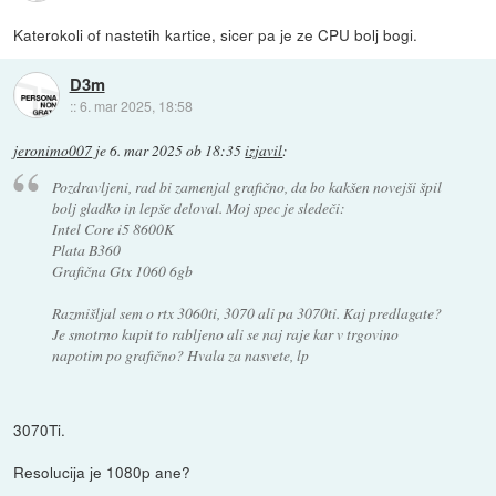
Katerokoli of nastetih kartice, sicer pa je ze CPU bolj bogi.
D3m
::
6. mar 2025, 18:58
jeronimo007
je
6. mar 2025 ob 18:35
izjavil
:
Pozdravljeni, rad bi zamenjal grafično, da bo kakšen novejši špil
bolj gladko in lepše deloval. Moj spec je sledeči:
Intel Core i5 8600K
Plata B360
Grafična Gtx 1060 6gb
Razmišljal sem o rtx 3060ti, 3070 ali pa 3070ti. Kaj predlagate?
Je smotrno kupit to rabljeno ali se naj raje kar v trgovino
napotim po grafično? Hvala za nasvete, lp
3070Ti.
Resolucija je 1080p ane?