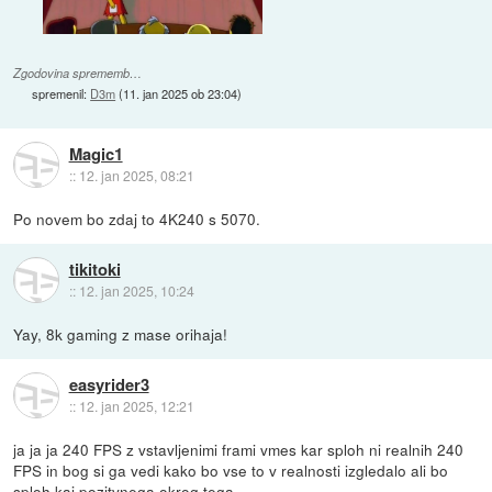
Zgodovina sprememb…
spremenil:
D3m
(
11. jan 2025 ob 23:04
)
Magic1
::
12. jan 2025, 08:21
Po novem bo zdaj to 4K240 s 5070.
tikitoki
::
12. jan 2025, 10:24
Yay, 8k gaming z mase orihaja!
easyrider3
::
12. jan 2025, 12:21
ja ja ja 240 FPS z vstavljenimi frami vmes kar sploh ni realnih 240
FPS in bog si ga vedi kako bo vse to v realnosti izgledalo ali bo
sploh kaj pozitvnega okrog tega.