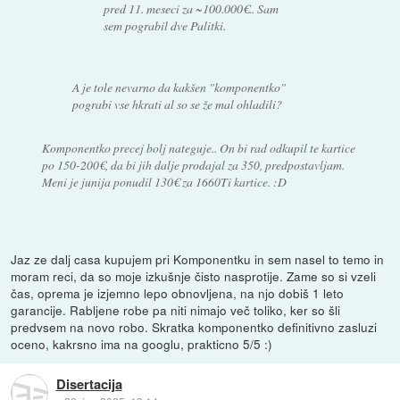
pred 11. meseci za ~100.000€.. Sam
sem pograbil dve Palitki.
A je tole nevarno da kakšen "komponentko"
pograbi vse hkrati al so se že mal ohladili?
Komponentko precej bolj nateguje.. On bi rad odkupil te kartice
po 150-200€, da bi jih dalje prodajal za 350, predpostavljam.
Meni je junija ponudil 130€ za 1660Ti kartice. :D
Jaz ze dalj casa kupujem pri Komponentku in sem nasel to temo in
moram reci, da so moje izkušnje čisto nasprotije. Zame so si vzeli
čas, oprema je izjemno lepo obnovljena, na njo dobiš 1 leto
garancije. Rabljene robe pa niti nimajo več toliko, ker so šli
predvsem na novo robo. Skratka komponentko definitivno zasluzi
oceno, kakrsno ima na googlu, prakticno 5/5 :)
Disertacija