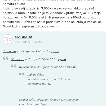
nemorš znucat.
Tipično so ssdji prepisljivi 3.000x (vsako celico lahko prepišeš
najmanj 3.000x) s tem, da je ta vrednost v praksi vsaj 3x-10x višja.
Torej... rečmo 5-10.000 efektinih prepisov na 240GB pogonu... To
pomeni cca 1-2PB zapisanih podatkov, predn se izrošijo vse celice.
Good luck z zapisom tolk podatkov :)
SloBiscuit
::
23. apr 2014, 12:59
iloveboobz
je
23. apr 2014 ob 12:55
izjavil
:
SloBiscuit
je
23. apr 2014 ob 12:52
izjavil
:
iloveboobz
je
23. apr 2014 ob 12:48
izjavil
:
link ne dela..
Še vedno nevem, kaj misliš s temi
omejenimi IOPSi..
ja men dela... drgač pa, so mel SSD-ji omejeno
kolko lohka zapišejo