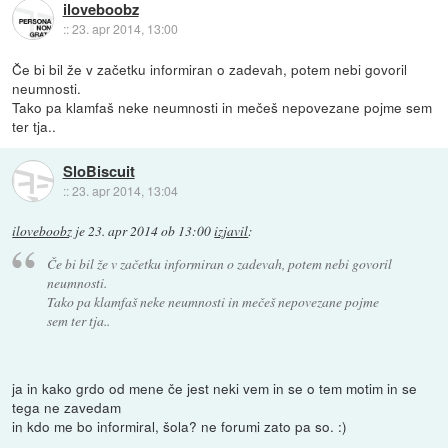
iloveboobz
::
23. apr 2014, 13:00
Če bi bil že v začetku informiran o zadevah, potem nebi govoril
neumnosti.
Tako pa klamfaš neke neumnosti in mečeš nepovezane pojme sem
ter tja..
SloBiscuit
::
23. apr 2014, 13:04
iloveboobz
je
23. apr 2014 ob 13:00
izjavil
:
Če bi bil že v začetku informiran o zadevah, potem nebi govoril
neumnosti.
Tako pa klamfaš neke neumnosti in mečeš nepovezane pojme
sem ter tja..
ja in kako grdo od mene če jest neki vem in se o tem motim in se
tega ne zavedam
in kdo me bo informiral, šola? ne forumi zato pa so. :)