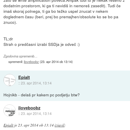
dodatnim prostorom, ki ga ti nevidiš in nemoreš zasedit). Tudi če
imaš skoraj polnega, ti ga bo težko uspel znucat v nekem
doglednem času (beri, prej bo premajhen/obsolute ko se bo pa
znuco).
TL;dr
Strah o predčasni izrabi SSDja je odveč :)
Zgodovina sprememb…
spremenil:
iloveboobz
(
23. apr 2014 ob 13:14
)
Epialt
::
23. apr 2014, 13:14
Hojnikb - delaš pr kakem pc podjetju btw?
iloveboobz
::
23. apr 2014, 13:14
Epialt
je
23. apr 2014 ob 13:14
izjavil
: