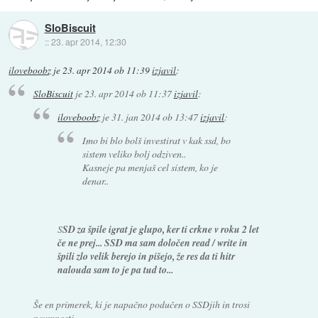
SloBiscuit
::
23. apr 2014, 12:30
iloveboobz
je
23. apr 2014 ob 11:39
izjavil
:
SloBiscuit
je
23. apr 2014 ob 11:37
izjavil
:
iloveboobz
je
31. jan 2014 ob 13:47
izjavil
:
Imo bi blo bolš investirat v kak ssd, bo
sistem veliko bolj odziven..
Kasneje pa menjaš cel sistem, ko je
denar..
S
SD za špile igrat je glupo, ker ti crkne v roku 2 let
če ne prej... SSD ma sam določen read / write in
špili zlo velik berejo in pišejo, že res da ti hitr
nalouda sam to je pa tud to...
Še en primerek, ki je napačno podučen o SSDjih in trosi
neumnosti.