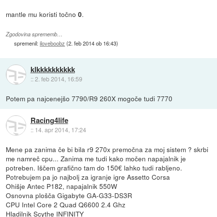
mantle mu koristi točno
.
0
Zgodovina sprememb…
spremenil:
iloveboobz
(
2. feb 2014 ob 16:43
)
klkkkkkkkkkk
::
2. feb 2014, 16:59
Potem pa najcenejšo 7790/R9 260X mogoče tudi 7770
Racing4life
::
14. apr 2014, 17:24
Mene pa zanima če bi bila r9 270x premočna za moj sistem ? skrbi
me namreč cpu... Zanima me tudi kako močen napajalnik je
potreben. Iščem grafično tam do 150€ lahko tudi rabljeno.
Potrebujem pa jo najbolj za igranje igre Assetto Corsa
Ohišje Antec P182, napajalnik 550W
Osnovna plošča Gigabyte GA-G33-DS3R
CPU Intel Core 2 Quad Q6600 2.4 Ghz
Hladilnik Scythe INFINITY