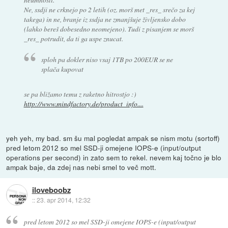
Ne, ssdji ne crknejo po 2 letih (oz. morš met _res_ srečo za kej
takega) in ne, branje iz ssdja ne zmanjšuje življensko dobo
(lahko bereš dobesedno neomejeno). Tudi z pisanjem se morš
_res_ potrudit, da ti ga uspe znucat.
sploh pa dokler niso vsaj 1TB po 200EUR se ne
splača kupovat
se pa bližamo temu z raketno hitrostjo :)
http://www.mindfactory.de/product_info....
yeh yeh, my bad. sm šu mal pogledat ampak se nism motu (sortoff)
pred letom 2012 so mel SSD-ji omejene IOPS-e (input/output
operations per second) in zato sem to rekel. nevem kaj točno je blo
ampak baje, da zdej nas nebi smel to več mott.
iloveboobz
::
23. apr 2014, 12:32
pred letom 2012 so mel SSD-ji omejene IOPS-e (input/output