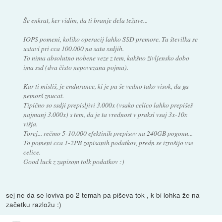
Še enkrat, ker vidim, da ti branje dela težave...
IOPS pomeni, koliko operacij lahko SSD premore. Ta številka se
ustavi pri cca 100.000 na sata ssdjih.
To nima absolutno nobene veze z tem, kakšno življensko dobo
ima ssd (dva čisto nepovezana pojma).
Kar ti misliš, je endurance, ki je pa še vedno tako visok, da ga
nemorš znucat.
Tipično so ssdji prepisljivi 3.000x (vsako celico lahko prepišeš
najmanj 3.000x) s tem, da je ta vrednost v praksi vsaj 3x-10x
višja.
Torej... rečmo 5-10.000 efektinih prepisov na 240GB pogonu...
To pomeni cca 1-2PB zapisanih podatkov, predn se izrošijo vse
celice.
Good luck z zapisom tolk podatkov :)
sej ne da se loviva po 2 temah pa piševa tok , k bi lohka že na
začetku razložu :)