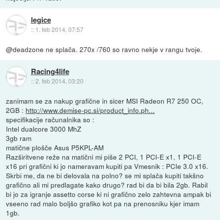
legice
::
1. feb 2014, 07:57
@deadzone ne splača. 270x /760 so ravno nekje v rangu tvoje.
Racing4life
::
2. feb 2014, 03:20
zanimam se za nakup grafične in sicer MSI Radeon R7 250 OC,
2GB :
http://www.demise-pc.si/product_info.ph...
specifikacije računalnika so :
Intel dualcore 3000 MhZ
3gb ram
matične plošče Asus P5KPL-AM
Razširitvene reže na matični mi piše 2 PCI, 1 PCI-E x1, 1 PCI-E
x16 pri grafični ki jo nameravam kupiti pa Vmesnik : PCIe 3.0 x16.
Skrbi me, da ne bi delovala na polno? se mi splača kupiti takšno
grafično ali mi predlagate kako drugo? rad bi da bi bila 2gb. Rabil
bi jo za igranje assetto corse ki ni grafično zelo zahtevna ampak bi
vseeno rad malo boljšo grafiko kot pa na prenosniku kjer imam
1gb.