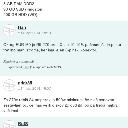
8 GB RAM DDR2
90 GB SSD (Kingston)
500 GB HDD (WD)
Han
::
14. apr 2014, 18:19
Okrog EUR160 je R9 270 brez X. Je 10-15% počasnejša in pokuri
tretjino manj štroma, ker ima le en 6-pinski konektor.
Zgodovina sprememb…
spremenil:
Han
(
14. apr 2014 ob 18:24
)
gddr85
::
14. apr 2014, 19:07
Za 270x rabiš 24 amperov in 500w minimum, če maš osnovno
sestavljen pc, če maš velik diskov 2x dvd itd. bo pa treba najbrž
več imet.
RutS