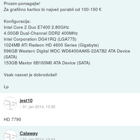
Prosim pomagajte!
Za grafično kartico bi največ porabil od 100-150 €
Konfiguracija:
Intel Core 2 Duo E7400 2.80GHz
4.00GB Dual-Channel DDR2 400MHz
Intel Corporation DG41RQ (LGA775)
1024MB ATI Radeon HD 4600 Series (Gigabyte)
596GB Western Digital WDC WD6400AAKS-22A7B2 ATA Device
(SATA)
153GB Maxtor 6B160M0 ATA Device (SATA)
Vsak nasvet je dobrodošel!
Lp
jest10
::
31. jan 2014, 13:36
HD 7790
Calaway
::
31. jan 2014, 13:44