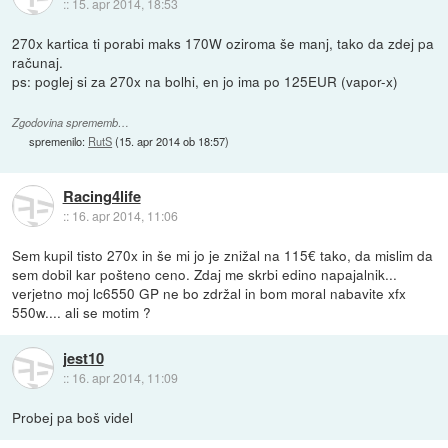
::
15. apr 2014, 18:53
270x kartica ti porabi maks 170W oziroma še manj, tako da zdej pa
računaj.
ps: poglej si za 270x na bolhi, en jo ima po 125EUR (vapor-x)
Zgodovina sprememb…
spremenilo:
RutS
(
15. apr 2014 ob 18:57
)
Racing4life
::
16. apr 2014, 11:06
Sem kupil tisto 270x in še mi jo je znižal na 115€ tako, da mislim da
sem dobil kar pošteno ceno. Zdaj me skrbi edino napajalnik...
verjetno moj lc6550 GP ne bo zdržal in bom moral nabavite xfx
550w.... ali se motim ?
jest10
::
16. apr 2014, 11:09
Probej pa boš videl