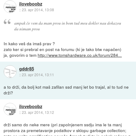
iloveboobz
::
23. apr 2014, 13:08
ampak če vem da mam prou in bom tud meu dokler nau dokazou
da nimam prou
In kako veš da imaš prav ?
zato ker si prebral en post na forumu (ki je tako btw napačen)
ja, govorim o tem
http://www.tomshardware.co.uk/forum/284...
gddr85
::
23. apr 2014, 13:11
a to drži, da bolj kot maš zafilan ssd manj let bo trajal, al to tud ne
drži?
iloveboobz
::
23. apr 2014, 13:12
drži samo do neke mere (pri zapolnjenem ssdju ima le ta manj
prostora za premetavanje podatkov v sklopu garbage collection;
zato se write amplification poveča.Ampak tudi to je nekak rešeno z