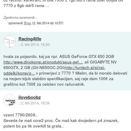
7770 z 8gb ddr5 rama ...
Zgodovina sprememb…
spremenil:
Brias
(
2. feb 2014 ob 10:57
)
Racing4life
::
2. feb 2014, 16:30
hvala za pojasnilo. kaj pa npr. ASUS GeForce GTX 650 2GB
http://www.dinokomp.at/produkt/asus-gef...
, ali GIGABYTE NV
650GTX, 2 GB (GV-N650OC-2GI)
http://funtech.si/si/vsi-
oddelki/komp/g...
v primerjavi z 7770 ? Mislim, da bi moralo delovati
na mojem kljub slabšim specifikacijam, saj raje dam 100€ za
grafično kot 700€ za celoten nov računalnik.
iloveboobz
::
2. feb 2014, 16:34
vzami 7790/260X..
Seveda če maš core2 proc. Če maš kak dvojedern p4 zmazek,
potem bo pa itk overkill ta grafa..