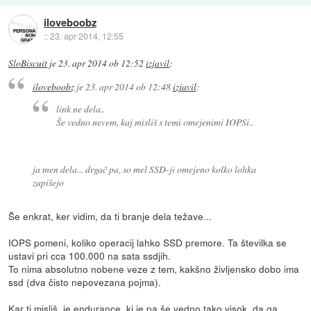
iloveboobz
::
23. apr 2014, 12:55
SloBiscuit
je
23. apr 2014 ob 12:52
izjavil
:
iloveboobz
je
23. apr 2014 ob 12:48
izjavil
:
link ne dela..
Še vedno nevem, kaj misliš s temi omejenimi IOPSi..
ja men dela... drgač pa, so mel SSD-ji omejeno kolko lohka
zapišejo
Še enkrat, ker vidim, da ti branje dela težave...
IOPS pomeni, koliko operacij lahko SSD premore. Ta številka se
ustavi pri cca 100.000 na sata ssdjih.
To nima absolutno nobene veze z tem, kakšno življensko dobo ima
ssd (dva čisto nepovezana pojma).
Kar ti misliš, je endurance, ki je pa še vedno tako visok, da ga