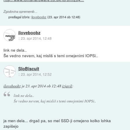
Zgodovina sprememb…
predlagal izbris:
iloveboobz
(
23. apr 2014 ob 12:48
)
iloveboobz
::
23. apr 2014, 12:48
link ne dela..
Še vedno nevem, kaj misliš s temi omejenimi IOPSi..
SloBiscuit
::
23. apr 2014, 12:52
iloveboobz
je
23. apr 2014 ob 12:48
izjavil
:
link ne dela..
Še vedno nevem, kaj misliš s temi omejenimi IOPSi..
ja men dela... drgač pa, so mel SSD-ji omejeno kolko lohka
zapišejo