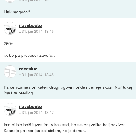
Link mogoče?
iloveboobz
::
31. jan 2014, 13:46
260x ..
itk bo pa procesor zavora..
rdecaluc
::
31. jan 2014, 13:46
Pa če vzameš pri kateri drugi trgovini prideš ceneje skozi. Npr
tukaj
imaš ta predlog
.
iloveboobz
::
31. jan 2014, 13:47
Imo bi blo bolš investirat v kak ssd, bo sistem veliko bolj odziven..
Kasneje pa menjaš cel sistem, ko je denar..