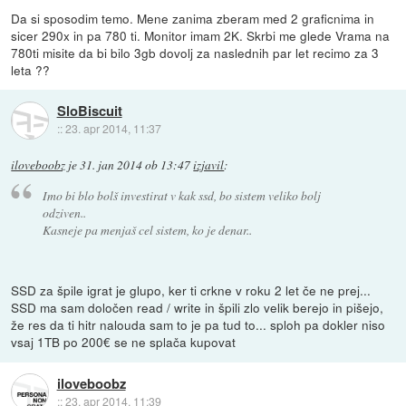
Da si sposodim temo. Mene zanima zberam med 2 graficnima in
sicer 290x in pa 780 ti. Monitor imam 2K. Skrbi me glede Vrama na
780ti misite da bi bilo 3gb dovolj za naslednih par let recimo za 3
leta ??
SloBiscuit
::
23. apr 2014, 11:37
iloveboobz
je
31. jan 2014 ob 13:47
izjavil
:
Imo bi blo bolš investirat v kak ssd, bo sistem veliko bolj
odziven..
Kasneje pa menjaš cel sistem, ko je denar..
SSD za špile igrat je glupo, ker ti crkne v roku 2 let če ne prej...
SSD ma sam določen read / write in špili zlo velik berejo in pišejo,
že res da ti hitr nalouda sam to je pa tud to... sploh pa dokler niso
vsaj 1TB po 200€ se ne splača kupovat
iloveboobz
::
23. apr 2014, 11:39