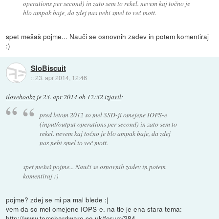
operations per second) in zato sem to rekel. nevem kaj točno je
blo ampak baje, da zdej nas nebi smel to več mott.
spet mešaš pojme... Nauči se osnovnih zadev in potem komentiraj
:)
SloBiscuit
::
23. apr 2014, 12:46
iloveboobz
je
23. apr 2014 ob 12:32
izjavil
:
pred letom 2012 so mel SSD-ji omejene IOPS-e
(input/output operations per second) in zato sem to
rekel. nevem kaj točno je blo ampak baje, da zdej
nas nebi smel to več mott.
spet mešaš pojme... Nauči se osnovnih zadev in potem
komentiraj :)
pojme? zdej se mi pa mal blede :|
vem da so mel omejene IOPS-e. na tle je ena stara tema:
http://www.tomshardware.co.uk/forum/284...