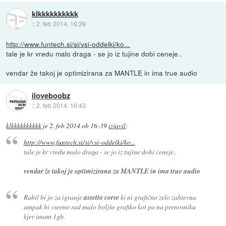
klkkkkkkkkkk
::
2. feb 2014, 16:39
http://www.funtech.si/si/vsi-oddelki/ko...
tale je kr vredu malo draga - se jo iz tujine dobi ceneje..
vendar že takoj je optimizirana za MANTLE in ima true audio
iloveboobz
::
2. feb 2014, 16:43
klkkkkkkkkkk
je
2. feb 2014 ob 16:39
izjavil
:
http://www.funtech.si/si/vsi-oddelki/ko...
tale je kr vredu malo draga - se jo iz tujine dobi ceneje..
vendar že takoj je optimizirana za MANTLE in ima true audio
Rabil bi jo za igranje
assetto corse
ki ni grafično zelo zahtevna
ampak bi vseeno rad malo boljšo grafiko kot pa na prenosniku
kjer imam 1gb.