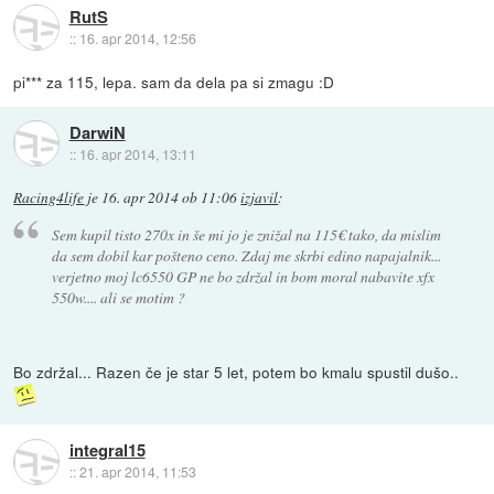
RutS
::
16. apr 2014, 12:56
pi*** za 115, lepa. sam da dela pa si zmagu :D
DarwiN
::
16. apr 2014, 13:11
Racing4life
je
16. apr 2014 ob 11:06
izjavil
:
Sem kupil tisto 270x in še mi jo je znižal na 115€ tako, da mislim
da sem dobil kar pošteno ceno. Zdaj me skrbi edino napajalnik...
verjetno moj lc6550 GP ne bo zdržal in bom moral nabavite xfx
550w.... ali se motim ?
Bo zdržal... Razen če je star 5 let, potem bo kmalu spustil dušo..
integral15
::
21. apr 2014, 11:53