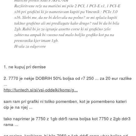
Razširitvene reže na matični mi piše 2 PCI, 1 PCI-E x1, 1 PCI-E
x16 pri grafični ki jo nameravam kupiti pa Vmesnik : PCIe 3.0
x16. Skrbi me, da ne bi delovala na polno? se mi splača kupiti
takšno grafično ali mi predlagate kako drugo? rad bi da bi bila
2gb. Rabil bi jo za igranje assetto corse ki ni grafično zelo
zahtevna ampak bi vseeno rad malo boljšo grafiko kot pa na
prenosniku kjer imam 1gb.
Hvala za odgovore
1. ne kupuj pri demise
2. 7770 je nekje DOBRIH 50% boljsa od r7 250 ... za 20 eur razlike
...
http://funtech.si/si/vsi-oddelki/komp/g...
sam ram pri grafiki ni toliko pomemben, kot je pomembeno kateri
cip je na njej ...
tako naprimer je 7750 z 1gb ddr5 rama boljsa kot 7750 z 2gb ddr3
rama ...
oz recimo, karikiram, bi bila 7950 z 1gb ddr5 rama uber boljsa od