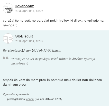
iloveboobz
::
23. apr 2014, 13:06
vprašaj če ne veš, ne pa dajat nekih trditev, ki direktno vplivajo na
nekoga :)
SloBiscuit
::
23. apr 2014, 13:07
iloveboobz
je
23. apr 2014 ob 13:06
izjavil
:
vprašaj če ne veš, ne pa dajat nekih trditev, ki direktno vplivajo
na nekoga :)
ampak če vem da mam prou in bom tud meu dokler nau dokazou
da nimam prou
Zgodovina sprememb…
predlagal izbris:
connel
(
24. apr 2014 ob 07:55
)