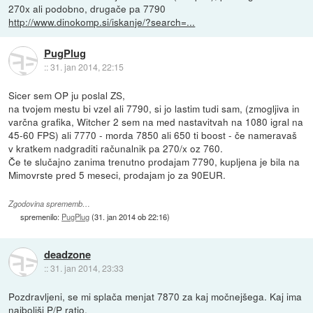
270x ali podobno, drugače pa 7790
http://www.dinokomp.si/iskanje/?search=...
PugPlug
::
31. jan 2014, 22:15
Sicer sem OP ju poslal ZS,
na tvojem mestu bi vzel ali 7790, si jo lastim tudi sam, (zmogljiva in
varčna grafika, Witcher 2 sem na med nastavitvah na 1080 igral na
45-60 FPS) ali 7770 - morda 7850 ali 650 ti boost - če nameravaš
v kratkem nadgraditi računalnik pa 270/x oz 760.
Če te slučajno zanima trenutno prodajam 7790, kupljena je bila na
Mimovrste pred 5 meseci, prodajam jo za 90EUR.
Zgodovina sprememb…
spremenilo:
PugPlug
(
31. jan 2014 ob 22:16
)
deadzone
::
31. jan 2014, 23:33
Pozdravljeni, se mi splača menjat 7870 za kaj močnejšega. Kaj ima
najboljši P/P ratio.