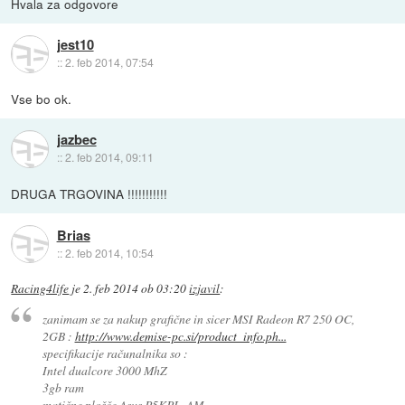
Hvala za odgovore
jest10
::
2. feb 2014, 07:54
Vse bo ok.
jazbec
::
2. feb 2014, 09:11
DRUGA TRGOVINA !!!!!!!!!!!
Brias
::
2. feb 2014, 10:54
Racing4life
je
2. feb 2014 ob 03:20
izjavil
:
zanimam se za nakup grafične in sicer MSI Radeon R7 250 OC,
2GB :
http://www.demise-pc.si/product_info.ph...
specifikacije računalnika so :
Intel dualcore 3000 MhZ
3gb ram
matične plošče Asus P5KPL-AM