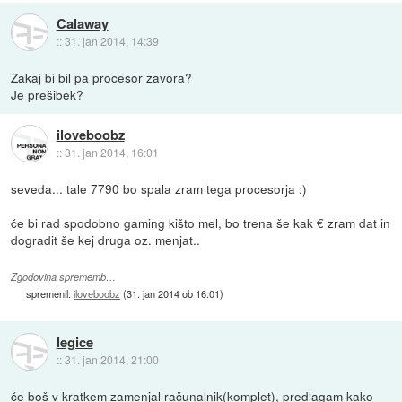
Calaway
::
31. jan 2014, 14:39
Zakaj bi bil pa procesor zavora?
Je prešibek?
iloveboobz
::
31. jan 2014, 16:01
seveda... tale 7790 bo spala zram tega procesorja :)
če bi rad spodobno gaming kišto mel, bo trena še kak € zram dat in
dogradit še kej druga oz. menjat..
Zgodovina sprememb…
spremenil:
iloveboobz
(
31. jan 2014 ob 16:01
)
legice
::
31. jan 2014, 21:00
če boš v kratkem zamenjal računalnik(komplet), predlagam kako