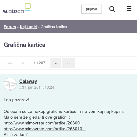
☰
Forum
»
Kaj kupiti
»
Grafična kartica
Grafična kartica
««
«
1
/ 207
»
»»
Calaway
::
31. jan 2014, 13:24
Lep pozdrav!
Odločam se za nakup grafične kartice in ne vem kaj naj kupim.
Malo sem že gledal ti dve grafični :
http://www.mimovrste.com/artikel/263001...
http://www.mimovrste.com/artikel/263010...
Ali je za kaj?