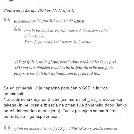
SloBiscuit
je
23. apr 2014 ob 11:37
izjavil
:
iloveboobz
je
31. jan 2014 ob 13:47
izjavil
:
Imo bi blo bolš investirat v kak ssd, bo sistem veliko
bolj odziven..
Kasneje pa menjaš cel sistem, ko je denar..
S
SD za špile igrat je glupo, ker ti crkne v roku 2 let če ne prej...
SSD ma sam določen read / write in špili zlo velik berejo in
pišejo, že res da ti hitr nalouda sam to je pa tud to...
Še en primerek, ki je napačno podučen o SSDjih in trosi
neumnosti.
Ne, ssdji ne crknejo po 2 letih (oz. morš met _res_ srečo za kej
takega) in ne, branje iz ssdja ne zmanjšuje življensko dobo (lahko
bereš dobesedno neomejeno). Tudi z pisanjem se morš _res_
potrudit, da ti ga uspe znucat.
sploh pa dokler niso vsaj 1TB po 200EUR se ne splača kupovat