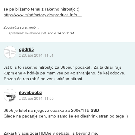
se pa bližamo temu z raketno hitrostjo :)
http://www.mindfactory.de/product_info....
Zgodovina sprememb…
spremenil:
iloveboobz
(
23. apr 2014 ob 11:41
)
gddr85
::
23. apr 2014, 11:51
Jst bi s to raketno hitrostjo za 365eur počakal . Za ta dnar rajš
kupm ene 4 hdd-je pa mam vse po 4x shranjeno, če kej odpove.
Razen če res rabiš ne vem kakšno hitrost.
iloveboobz
::
23. apr 2014, 11:55
365€ je letel na njegovo opazko za 200€/1TB
SSD
Glede na padanje cen, smo samo še en dieshrink stran od tega :)
Zakaj ti vlačiš zdaj HDDje v debato, is beyond me.