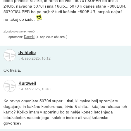
bodo prinesle razlike, le rama bo več.. 5070TiSUPER bo imela
24Gb, navadna 5070Ti ima 16Gb... 5070Ti danes stane ~800EUR,
5070TiSUPER bo pa najbrž tudi koštala ~800EUR, ampak najbrž
ne takoj ob izidu.
Zgodovina sprememb…
spremenil:
DarwiN
(
4. sep 2025 ob 09:50
)
dvihtelic
::
4. sep 2025, 10:12
Ok hvala.
Kurzweil
::
4. sep 2025, 10:40
Ko ravno omenjate 5070ti super... tisti, ki malce bolj spremljate
dogajanje in kakšne konference, trivie & shite... kdaj bo release teh
kartic? Koliko imam v spominu bo to nekje konec letošnjega
leta/začetek naslednjega, kakšne inside ali vsaj kafanske
govorice?