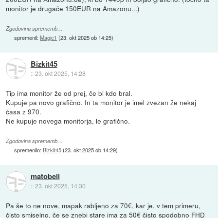
monitor je drugače 150EUR na Amazonu...)
Zgodovina sprememb…
spremenil:
Magic1
(
23. okt 2025 ob 14:25
)
Bizkit45
::
23. okt 2025, 14:28
Tip ima monitor že od prej, če bi kdo bral.
Kupuje pa novo grafično. In ta monitor je imel zvezan že nekaj
časa z 970.
Ne kupuje novega monitorja, le grafično.
Zgodovina sprememb…
spremenilo:
Bizkit45
(
23. okt 2025 ob 14:29
)
matobeli
::
23. okt 2025, 14:30
Pa še to ne nove, mapak rabljeno za 70€, kar je, v tem primeru,
čisto smiselno, če se znebi stare ima za 50€ čisto spodobno FHD