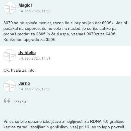
Magic1
::
4. sep 2025, 11:53
3070 se ne splača menjat, razen če si pripravljen dat 600€+. Jaz bi
počakal na superce, če ne celo na naslednjo serijo. Lahko pa
probaš prodat za 280€ in če ti uspe, vzameš 9070xt za 640€.
Konkreten upgrade za 350€.
dvihtelic
::
4. sep 2025, 14:51
Ok, hvala za info.
Jarno
::
4. sep 2025, 17:55
"SLIKA"
Vmes so bile opazne izboljšave zmogljivosti za RDNA 4.0 grafične
kartice zaradi izboljšanih gonilnikov, vsaj pri HU so to lepo povzeli.