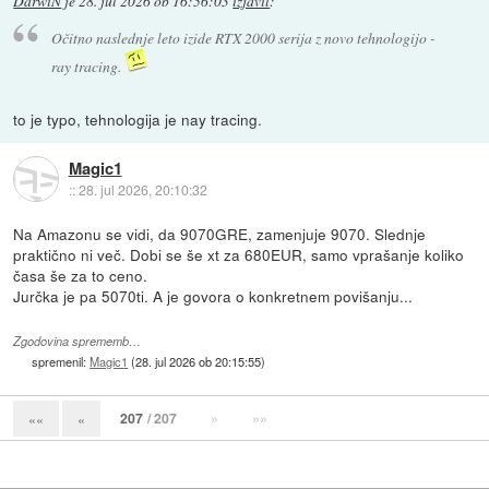
DarwiN
je
28. jul 2026 ob 16:56:03
izjavil
:
Očitno naslednje leto izide RTX 2000 serija z novo tehnologijo -
ray tracing.
to je typo, tehnologija je nay tracing.
Magic1
::
28. jul 2026, 20:10:32
Na Amazonu se vidi, da 9070GRE, zamenjuje 9070. Slednje
praktično ni več. Dobi se še xt za 680EUR, samo vprašanje koliko
časa še za to ceno.
Jurčka je pa 5070ti. A je govora o konkretnem povišanju...
Zgodovina sprememb…
spremenil:
Magic1
(
28. jul 2026 ob 20:15:55
)
207
/ 207
»
»»
««
«