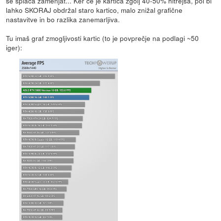
se splača zamenjat... Ker če je kartica zgolj 40-50% hitrejša, pol bi
lahko SKORAJ obdržal staro kartico, malo znižal grafične
nastavitve in bo razlika zanemarljiva.
Tu imaš graf zmogljivosti kartic (to je povprečje na podlagi ~50
iger):