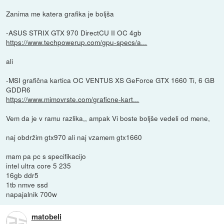
Zanima me katera grafika je boljša
-ASUS STRIX GTX 970 DirectCU II OC 4gb
https://www.techpowerup.com/gpu-specs/a...
ali
-MSI grafična kartica OC VENTUS XS GeForce GTX 1660 Ti, 6 GB
GDDR6
https://www.mimovrste.com/graficne-kart...
Vem da je v ramu razlika,, ampak Vi boste boljše vedeli od mene,
naj obdržim gtx970 ali naj vzamem gtx1660
mam pa pc s specifikacijo
intel ultra core 5 235
16gb ddr5
1tb nmve ssd
napajalnik 700w
matobeli