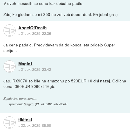
V dveh mesecih so cene kar občutno padle.
Zdej ko gledam se mi 350 ne zdi več dober deal. Eh jebat ga :)
AngelOfDeath
::
21. okt 2025, 22:36
Ja cene padajo. Predvidevam da do konca leta pridejo Super
serije...
Magic1
::
21. okt 2025, 23:42
Jap, RX9070 so bile na amazonu po 520EUR 10 dni nazaj. Odlična
cena. 360EUR 9060xt 16gb.
Zgodovina sprememb…
spremenil:
Magic1
(
21. okt 2025 ob 23:44
)
tikitoki
::
22. okt 2025, 05:00