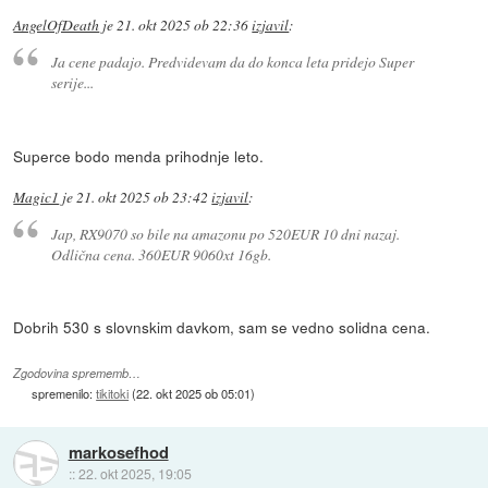
AngelOfDeath
je
21. okt 2025 ob 22:36
izjavil
:
Ja cene padajo. Predvidevam da do konca leta pridejo Super
serije...
Superce bodo menda prihodnje leto.
Magic1
je
21. okt 2025 ob 23:42
izjavil
:
Jap, RX9070 so bile na amazonu po 520EUR 10 dni nazaj.
Odlična cena. 360EUR 9060xt 16gb.
Dobrih 530 s slovnskim davkom, sam se vedno solidna cena.
Zgodovina sprememb…
spremenilo:
tikitoki
(
22. okt 2025 ob 05:01
)
markosefhod
::
22. okt 2025, 19:05