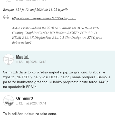
Bostjan_321
je
12. maj 2026 ob 11:22
izjavil
:
https://www.amazon.de/-/en/ASUS-Graphic...
ASUS Prime Radeon RX 9070 OC Edition 16GB GDDR6 EVO
Gaming Graphics Card (AMD Radeon RX9070, PCIe 5.0, 1x
HDMI 2.1b, 3X DisplayPort 2.1a, 2.5 Slot Design) za
573€
, je to
dober nakup?
Magic1
::
12. maj 2026, 13:12
Se mi zdi da je to konkretno najboljši p/p za grafično. Slabost je
zgolj to, da FSR ni na nivoju DLSS, najbolj sama podpora. Samo je
pa to že konkretna grafična, ki lahko preprosto brute force 1440p
na spodobnih FPSjih.
Grinmiir3
::
12. maj 2026, 13:44
To je odličen nakup za tako ceno.