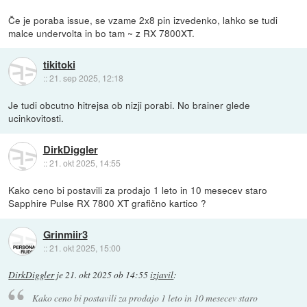
Če je poraba issue, se vzame 2x8 pin izvedenko, lahko se tudi
malce undervolta in bo tam ~ z RX 7800XT.
tikitoki
::
21. sep 2025, 12:18
Je tudi obcutno hitrejsa ob nizji porabi. No brainer glede
ucinkovitosti.
DirkDiggler
::
21. okt 2025, 14:55
Kako ceno bi postavili za prodajo 1 leto in 10 mesecev staro
Sapphire Pulse RX 7800 XT grafično kartico ?
Grinmiir3
::
21. okt 2025, 15:00
DirkDiggler
je
21. okt 2025 ob 14:55
izjavil
:
Kako ceno bi postavili za prodajo 1 leto in 10 mesecev staro