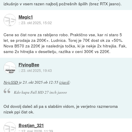
izkušnjo v vsem razen najbolj požrešnih špilih (brez RTX jasno).
Magic1
::
23. okt 2025, 15:02
Cene so čist nore za rabljeno robo. Praktično vse, kar ni staro 5
let, se prodaja za 200€+. Ludnica. Torej je 70€ dost ok za +50%.
Nova B570 za 220€ je naslednja točka, ki je nekje 2x hitrejša. Fak,
samo 2x hitrejša v desetletju, razlika v ceni 300€ vs 220€.
FlyingBee
::
23. okt 2025, 19:43
NejcSSD
je
23. okt 2025 ob 12:55
izjavil
:
Kdo kupu Full HD 27 inch jaooo
Od dovolj daleč ali pa s slabšim vidom, je verjetno razmeroma
nizek ppi čist ok.
Bostjan_321
::
12. maj 2026, 11:39