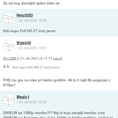
Za cel kup starejših špilov čisto ok.
NejcSSD
::
23. okt 2025, 12:55
Kdo kupu Full HD 27 inch jaooo
Bizkit45
::
23. okt 2025, 13:37
NejcSSD
je
23. okt 2025 ob 12:55
izjavil
:
Kdo kupu Full HD 27 inch jaooo
FHD mu gre na roke pri takšni grafični. Ali bi ti rajši 8k poganjal z
970ko?
Magic1
::
23. okt 2025, 14:23
250EUR za 1080p monitor?!? Naj si kupi cenejši monitor (cca
200EUR na Amazonu.de), ki bo 1440p in boljšo grafično. (točno ta