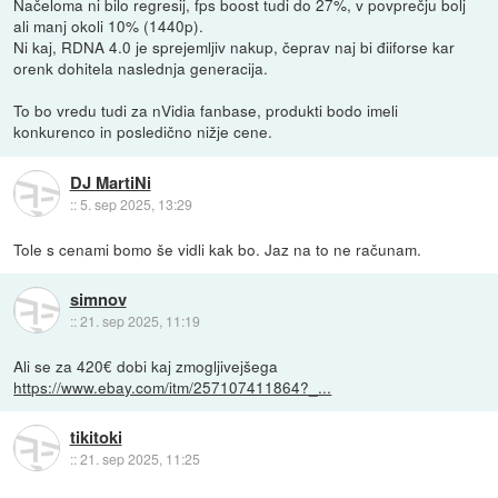
Načeloma ni bilo regresij, fps boost tudi do 27%, v povprečju bolj
ali manj okoli 10% (1440p).
Ni kaj, RDNA 4.0 je sprejemljiv nakup, čeprav naj bi điiforse kar
orenk dohitela naslednja generacija.
To bo vredu tudi za nVidia fanbase, produkti bodo imeli
konkurenco in posledično nižje cene.
DJ MartiNi
::
5. sep 2025, 13:29
Tole s cenami bomo še vidli kak bo. Jaz na to ne računam.
simnov
::
21. sep 2025, 11:19
Ali se za 420€ dobi kaj zmogljivejšega
https://www.ebay.com/itm/257107411864?_...
tikitoki
::
21. sep 2025, 11:25