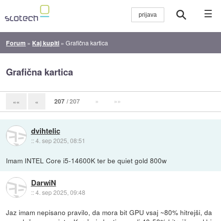
☰
Forum
»
Kaj kupiti
»
Grafična kartica
Grafična kartica
207
/ 207
»
»»
««
«
dvihtelic
::
4. sep 2025, 08:51
Imam INTEL Core i5-14600K ter be quiet gold 800w
DarwiN
::
4. sep 2025, 09:48
Jaz imam nepisano pravilo, da mora bit GPU vsaj ~80% hitrejši, da