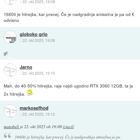
::
22. okt 2025, 19:08
1660ti je hitrejša, kar precej. Če je nadgradnja smiselna je pa od €
odvisno
globoko grlo
::
22. okt 2025, 19:08
gf
Jarno
::
22. okt 2025, 19:10
Mah, do 40-50% hitrejša, raje najdi ugodno RTX 3060 12GB, ta je
2x hitrejša.
markosefhod
::
22. okt 2025, 19:12
matobeli
je
22. okt 2025 ob 19:08
izjavil
:
1660ti je hitrejša, kar precej. Če je nadgradnja smiselna je pa