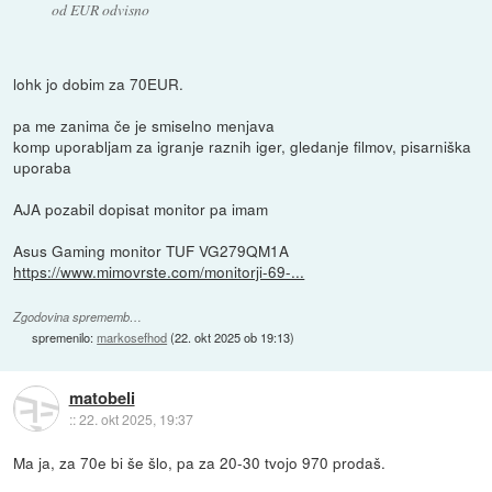
od EUR odvisno
lohk jo dobim za 70EUR.
pa me zanima če je smiselno menjava
komp uporabljam za igranje raznih iger, gledanje filmov, pisarniška
uporaba
AJA pozabil dopisat monitor pa imam
Asus Gaming monitor TUF VG279QM1A
https://www.mimovrste.com/monitorji-69-...
Zgodovina sprememb…
spremenilo:
markosefhod
(
22. okt 2025 ob 19:13
)
matobeli
::
22. okt 2025, 19:37
Ma ja, za 70e bi še šlo, pa za 20-30 tvojo 970 prodaš.