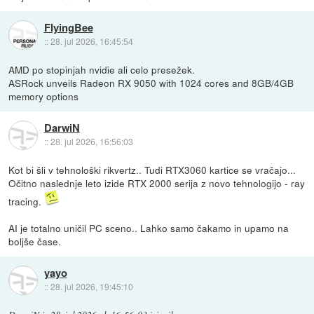
FlyingBee
::
28. jul 2026, 16:45:54
AMD po stopinjah nvidie ali celo presežek.
ASRock unveils Radeon RX 9050 with 1024 cores and 8GB/4GB
memory options
DarwiN
::
28. jul 2026, 16:56:03
Kot bi šli v tehnološki rikvertz.. Tudi RTX3060 kartice se vračajo...
Očitno naslednje leto izide RTX 2000 serija z novo tehnologijo - ray
tracing.
AI je totalno uničil PC sceno.. Lahko samo čakamo in upamo na
boljše čase.
yayo
::
28. jul 2026, 19:45:10