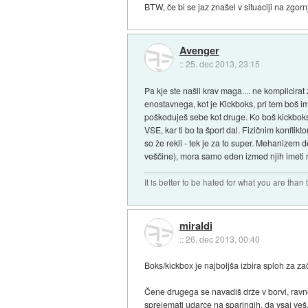
BTW, če bi se jaz znašel v situaciji na zgor
Avenger
::
25. dec 2013, 23:15
Pa kje ste našli krav maga.... ne komplicira
enostavnega, kot je Kickboks, pri tem boš i
poškoduješ sebe kot druge. Ko boš kickboks mal
VSE, kar ti bo ta šport dal. Fizičnim konflik
so že rekli - tek je za to super. Mehanizem d
veščine), mora samo eden izmed njih imeti m
It is better to be hated for what you are than
miraldi
::
26. dec 2013, 00:40
Boks/kickbox je najboljša izbira sploh za za
Čene drugega se navadiš drže v borvi, ravno
sprejemati udarce na sparingih, da vsaj veš,