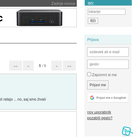
Išči:
Zadnje novice
Prijava
5
/ 6
««
«
»
»»
Zapomni si me
 ratajo ... no, saj smo živali
nov uporabnik
pozabili geslo?