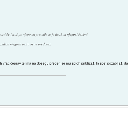
ti če igraš po njegovih pravilih, to je da si na
njegovi
željeni
 palica njegova ovira in ne prednost.
tih vrat, čeprav te ima na dosegu preden se mu sploh približaš. In spet pozabljaš,