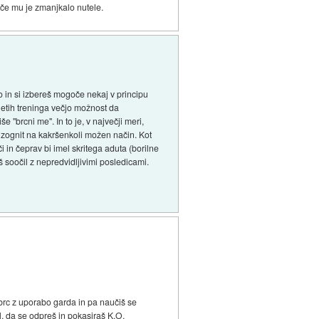
, če mu je zmanjkalo nutele.
to in si izbereš mogoče nekaj v principu
letih treninga večjo možnost da
e "brcni me". In to je, v največji meri,
e izognit na kakršenkoli možen način. Kot
i in čeprav bi imel skritega aduta (borilne
 soočil z nepredvidljivimi posledicami.
/brc z uporabo garda in pa naučiš se
l, da se odpreš in pokasiraš K.O.