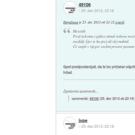
49106
::
25. dec 2013, 22:16
Hayabusa
je
25. dec 2013 ob 21:12
izjavil
:
Messiah
Proti nekomu s palico nimaš nobene možnos
razdalji, kjer te bo prej ali slej mahnil.
Če stopiš v njegov osebni prostor postane
Spet predpostavljaš, da te bo pričakal odpr
hrbet.
Zgodovina sprememb…
spremenilo:
49106
(
25. dec 2013 ob 22:19
)
jype
::
25. dec 2013, 22:18