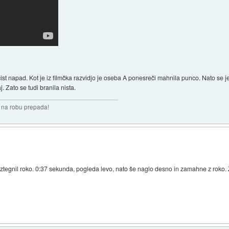
t napad. Kot je iz filmčka razvidjo je oseba A ponesreči mahnila punco. Nato se je n
. Zato se tudi branila nista.
i na robu prepada!
č iztegnil roko. 0:37 sekunda, pogleda levo, nato še naglo desno in zamahne z roko. Z