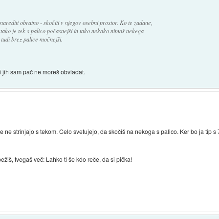
narediti obratno - skočiti v njegov osebni prostor. Ko te zadane,
avtako je tek s palico počasnejši in tako nekako nimaš nekega
 tudi brez palice močnejši.
ki jih sam pač ne moreš obvladat.
 ne strinjajo s tekom. Celo svetujejo, da skočiš na nekoga s palico. Ker bo ja tip
žiš, tvegaš več: Lahko ti še kdo reče, da si pička!