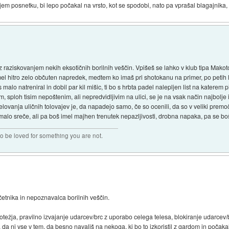
njem posnetku, bi lepo počakal na vrsto, kot se spodobi, nato pa vprašal blagajnika
t z raziskovanjem nekih eksotičnih borilnih veščin. Vpišeš se lahko v klub tipa Mako
mel hitro zelo občuten napredek, medtem ko imaš pri shotokanu na primer, po petih 
o natreniral in dobil par kil mišic, ti bo s hrbta padel nalepljen list na katerem piš
tom, sploh tisim nepoštenim, ali nepredvidljivim na ulici, se je na vsak način najbolj
elovanja uličnih tolovajev je, da napadejo samo, če so ocenili, da so v veliki premoč
alo sreče, ali pa boš imel majhen trenutek nepazljivosti, drobna napaka, pa se boš
 to be loved for something you are not.
četnika in nepoznavalca borilnih veščin.
težja, pravilno izvajanje udarcev/brc z uporabo celega telesa, blokiranje udarcev
 da ni vse v tem, da besno navališ na nekoga, ki bo to izkoristil z gardom in počaka