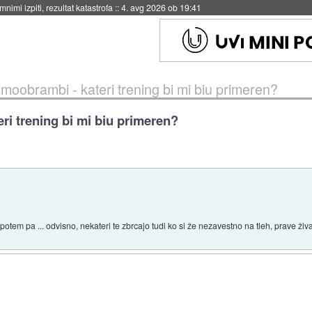
eto za večkratno uporabo
::
4. avg 2026 ob 19:41
moobrambi - kateri trening bi mi biu primeren?
ri trening bi mi biu primeren?
tem pa ... odvisno, nekateri te zbrcajo tudi ko si že nezavestno na tleh, prave živali