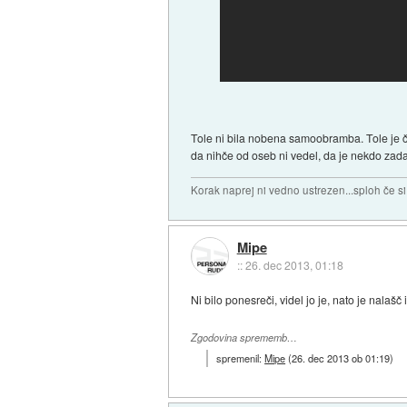
Tole ni bila nobena samoobramba. Tole je čis
da nihče od oseb ni vedel, da je nekdo zadaj
Korak naprej ni vedno ustrezen...sploh če s
Mipe
::
26. dec 2013, 01:18
Ni bilo ponesreči, videl jo je, nato je nalaš
Zgodovina sprememb…
spremenil:
Mipe
(
26. dec 2013 ob 01:19
)