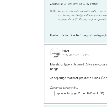
LitralSM
je
25. dec 2013 ob 21:21
izjavil
:
Ja, če te kdo hoče napasti s palico moraš 
v primeru, da si bližje tudi manj boli. Pr
razloga, da bežiš. Razen, če je nasprotnik
Razlog, da bežiš je še 5 njegovih kolegov, 
jype
::
25. dec 2013, 21:58
Messiah> Jype a jih bereš :D Ne samo, da se
nanga
Ja sej druge možnosti praktično nimaš. Če be
Zgodovina sprememb…
spremenilo:
jype
(
25. dec 2013 ob 21:58
)