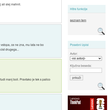
j ali slej mahnil.
Hitre funkcije
seznam tem
l vstopa, ce ne zna, mu lata ne bo
Posebni izpisi
 cist drugega...
Avtor:
Ključna beseda:
tudi manj boli. Pravtako je tek s palico