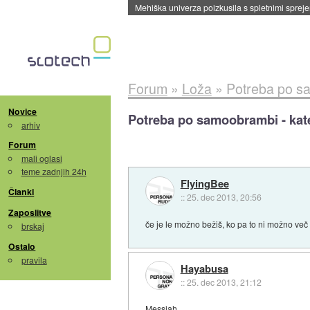
Evropska vesoljska agencija razvija svojo rak
Forum
»
Loža
»
Potreba po sa
Novice
Potreba po samoobrambi - kate
arhiv
Forum
mali oglasi
teme zadnjih 24h
FlyingBee
Članki
::
25. dec 2013, 20:56
Zaposlitve
če je le možno bežiš, ko pa to ni možno več po
brskaj
Ostalo
pravila
Hayabusa
::
25. dec 2013, 21:12
Messiah