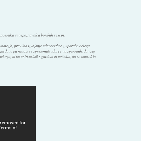
začetnika in nepoznavalca borilnih veščin.
vnotežja, pravilno izvajanje udarcev/brc z uporabo celega
garda in pa naučiš se sprejemati udarce na sparingih, da vsaj
nekoga, ki bo to izkoristil z gardom in počakal, da se odpreš in