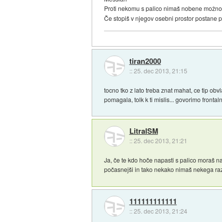
Proti nekomu s palico nimaš nobene možnosti
Če stopiš v njegov osebni prostor postane p
tiran2000
::
25. dec 2013, 21:15
tocno tko z lato treba znat mahat, ce tip ob
pomagala, tolk k ti mislis... govorimo frontal
LitralSM
::
25. dec 2013, 21:21
Ja, če te kdo hoče napasti s palico moraš nar
počasnejši in tako nekako nimaš nekega razl
111111111111
::
25. dec 2013, 21:24