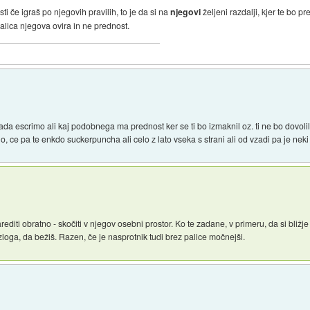
 če igraš po njegovih pravilih, to je da si na
njegovi
željeni razdalji, kjer te bo pre
alica njegova ovira in ne prednost.
vlada escrimo ali kaj podobnega ma prednost ker se ti bo izmaknil oz. ti ne bo dovoli
no, ce pa te enkdo suckerpuncha ali celo z lato vseka s strani ali od vzadi pa je neki
editi obratno - skočiti v njegov osebni prostor. Ko te zadane, v primeru, da si bližje 
oga, da bežiš. Razen, če je nasprotnik tudi brez palice močnejši.