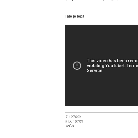
Tale je lepa:
i7 12700k
RTX 4070ti
32Gb