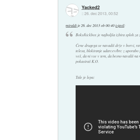
Yacked2
::
26. dec 2013, 00:52
miraldi
je
26. dec 2013 ob 00:40
izjavil
:
Boks/kickbox je najboljša izbira sploh za 
Čene drugega se navadiš drže v borvi, ra
telesa, blokiranje udarcev/brc z uporabo 
veš, da ni vse v tem, da besno navališ na 
pokasiraš K.O.
Tale je lepa: