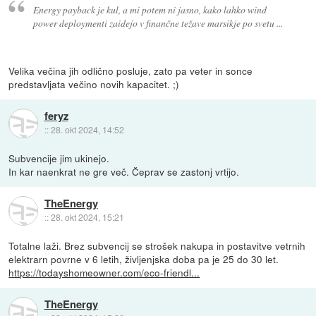
Energy payback je kul, a mi potem ni jasno, kako lahko wind
power deploymenti zaidejo v finančne težave marsikje po svetu ...
Velika večina jih odlično posluje, zato pa veter in sonce
predstavljata večino novih kapacitet. ;)
feryz
::
28. okt 2024, 14:52
Subvencije jim ukinejo.
In kar naenkrat ne gre več. Čeprav se zastonj vrtijo.
TheEnergy
::
28. okt 2024, 15:21
Totalne laži. Brez subvencij se strošek nakupa in postavitve vetrnih
elektrarn povrne v 6 letih, življenjska doba pa je 25 do 30 let.
https://todayshomeowner.com/eco-friendl...
TheEnergy