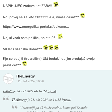
NAPIHUJEŠ zadeve kot ŽABA!!
No, povej še za leto 2022!?? Aja, nimaš časa!??
https://www.energetika-portal.si/dokume...
Naj si vsak sam poišče, na str. 26!
50 let življenska doba!??
Kje so zdaj ti (trovrstični) Ukt bedaki, da jim prodajaš svoje
pravljice!??
TheEnergy
::
28. okt 2024, 16:26
FrRoSt
je
28. okt 2024 ob 16:24
izjavil
:
TheEnergy
je
28. okt 2024 ob 14:35
izjavil
:
V sloveniji pa 42 %. Je realno, bomo pač še malo