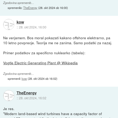
Zgodovina sprememb…
spremenilo:
TheEnergy
(
28. okt 2024 ob 16:00
)
kow
::
28. okt 2024, 16:00
Ne verjamem. Bos moral pokazati kaksno offshore elektrarno, pa
10 letno povprecje. Teorija me ne zanima. Samo podatki za nazaj.
Primer podatkov za specificno nuklearko (tabela):
Vogtle Electric Generating Plant @ Wikipedia
Zgodovina sprememb…
spremenil:
kow
(
28. okt 2024 ob 16:02
)
TheEnergy
::
28. okt 2024, 16:02
Je res.
"Modern land-based wind turbines have a capacity factor of