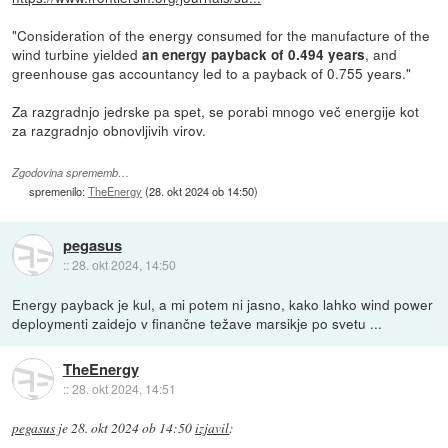
"Consideration of the energy consumed for the manufacture of the
wind turbine yielded
, and
an energy payback of 0.494 years
greenhouse gas accountancy led to a payback of 0.755 years."
Za razgradnjo jedrske pa spet, se porabi mnogo več energije kot
za razgradnjo obnovljivih virov.
Zgodovina sprememb…
spremenilo:
TheEnergy
(
28. okt 2024 ob 14:50
)
pegasus
::
28. okt 2024, 14:50
Energy payback je kul, a mi potem ni jasno, kako lahko wind power
deploymenti zaidejo v finančne težave marsikje po svetu ...
TheEnergy
::
28. okt 2024, 14:51
pegasus
je
28. okt 2024 ob 14:50
izjavil
: