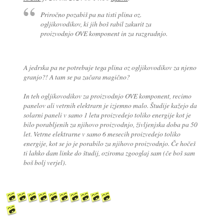
Priročno pozabiš pa na tisti plina oz.
ogljikovodikov, ki jih boš rabil zakurit za
proizvodnjo OVE komponent in za razgradnjo.
A jedrska pa ne potrebuje tega plina oz ogljikovodikov za njeno
granjo?! A tam se pa začara magično?
In teh ogljikovodikov za proizvodnjo OVE komponent, recimo
panelov ali vetrnih elektrarn je izjemno malo. Študije kažejo da
solarni paneli v samo 1 letu proizvedejo toliko energije kot je
bilo porabljenih za njihovo proizvodnjo, življenjska doba pa 50
let. Vetrne elektrarne v samo 6 mesecih proizvedejo toliko
energije, kot se jo je porabilo za njihovo proizvodnjo. Če hočeš
ti lahko dam linke do študij, oziroma zgooglaj sam (če boš sam
boš bolj verjel).