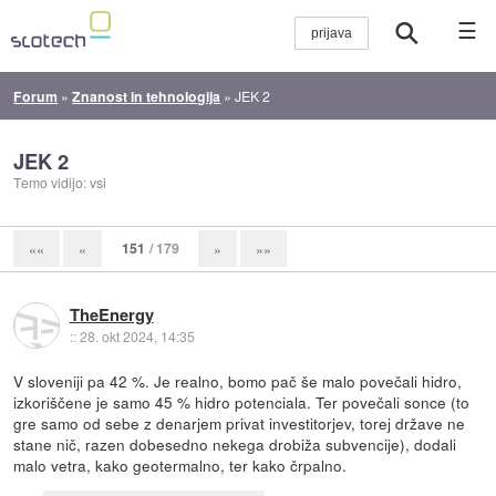
☰
Forum
»
Znanost in tehnologija
»
JEK 2
JEK 2
Temo vidijo: vsi
151
/ 179
««
«
»
»»
TheEnergy
::
28. okt 2024, 14:35
V sloveniji pa 42 %. Je realno, bomo pač še malo povečali hidro,
izkoriščene je samo 45 % hidro potenciala. Ter povečali sonce (to
gre samo od sebe z denarjem privat investitorjev, torej države ne
stane nič, razen dobesedno nekega drobiža subvencije), dodali
malo vetra, kako geotermalno, ter kako črpalno.