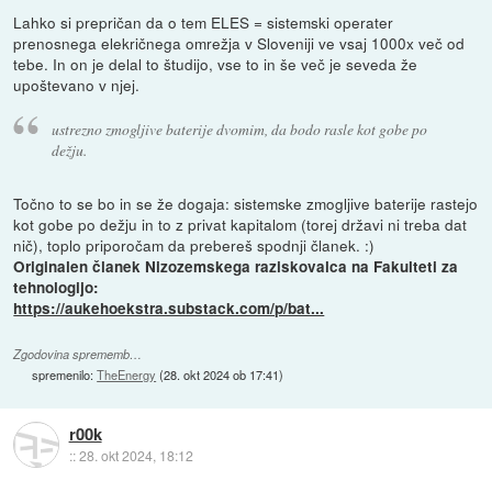
Lahko si prepričan da o tem ELES = sistemski operater
prenosnega elekričnega omrežja v Sloveniji ve vsaj 1000x več od
tebe. In on je delal to študijo, vse to in še več je seveda že
upoštevano v njej.
ustrezno zmogljive baterije dvomim, da bodo rasle kot gobe po
dežju.
Točno to se bo in se že dogaja: sistemske zmogljive baterije rastejo
kot gobe po dežju in to z privat kapitalom (torej državi ni treba dat
nič), toplo priporočam da prebereš spodnji članek. :)
Originalen članek Nizozemskega raziskovalca na Fakulteti za
tehnologijo:
https://aukehoekstra.substack.com/p/bat...
Zgodovina sprememb…
spremenilo:
TheEnergy
(
28. okt 2024 ob 17:41
)
r00k
::
28. okt 2024, 18:12