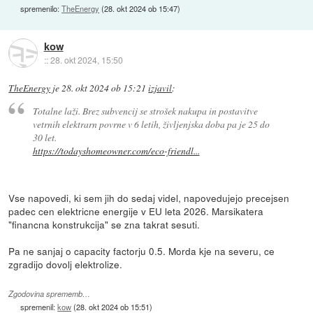
spremenilo:
TheEnergy
(
28. okt 2024 ob 15:47
)
kow
::
28. okt 2024, 15:50
TheEnergy
je
28. okt 2024 ob 15:21
izjavil
:
Totalne laži. Brez subvencij se strošek nakupa in postavitve
vetrnih elektrarn povrne v 6 letih, življenjska doba pa je 25 do
30 let.
https://todayshomeowner.com/eco-friendl...
Vse napovedi, ki sem jih do sedaj videl, napovedujejo precejsen
padec cen elektricne energije v EU leta 2026. Marsikatera
"financna konstrukcija" se zna takrat sesuti.
Pa ne sanjaj o capacity factorju 0.5. Morda kje na severu, ce
zgradijo dovolj elektrolize.
Zgodovina sprememb…
spremenil:
kow
(
28. okt 2024 ob 15:51
)