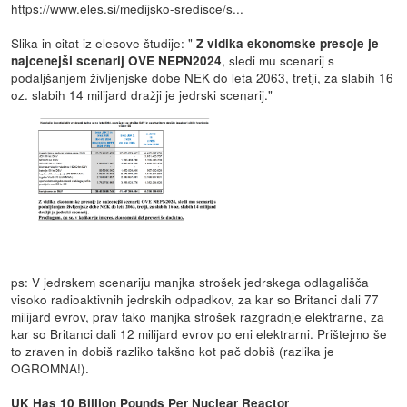
https://www.eles.si/medijsko-sredisce/s...
Slika in citat iz elesove študije: "
Z vidika ekonomske presoje je
, sledi mu scenarij s
najcenejši scenarij OVE NEPN2024
podaljšanjem življenjske dobe NEK do leta 2063, tretji, za slabih 16
oz. slabih 14 milijard dražji je jedrski scenarij."
ps: V jedrskem scenariju manjka strošek jedrskega odlagališča
visoko radioaktivnih jedrskih odpadkov, za kar so Britanci dali 77
milijard evrov, prav tako manjka strošek razgradnje elektrarne, za
kar so Britanci dali 12 milijard evrov po eni elektrarni. Prištejmo še
to zraven in dobiš razliko takšno kot pač dobiš (razlika je
OGROMNA!).
UK Has 10 Billion Pounds Per Nuclear Reactor