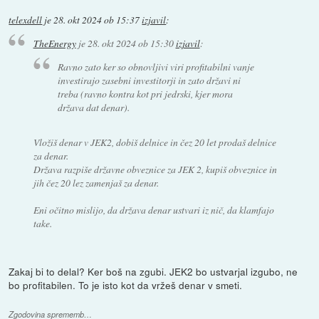
telexdell
je
28. okt 2024 ob 15:37
izjavil
:
TheEnergy
je
28. okt 2024 ob 15:30
izjavil
:
Ravno zato ker so obnovljivi viri profitabilni vanje
investirajo zasebni investitorji in zato državi ni
treba (ravno kontra kot pri jedrski, kjer mora
država dat denar).
Vložiš denar v JEK2, dobiš delnice in čez 20 let prodaš delnice
za denar.
Država razpiše državne obveznice za JEK 2, kupiš obveznice in
jih čez 20 lez zamenjaš za denar.
Eni očitno mislijo, da država denar ustvari iz nič, da klamfajo
take.
Zakaj bi to delal? Ker boš na zgubi. JEK2 bo ustvarjal izgubo, ne
bo profitabilen. To je isto kot da vržeš denar v smeti.
Zgodovina sprememb…