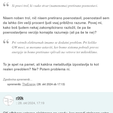
Si pravi trol, ki vsako stvar (namenoma) pretirano poenostavi.
Nisem noben trol, nič nisem pretirano poenostavil, poenostavil sem
da lahko čim večji procent ljudi vsaj približno razume. Povej mi,
kako boš ljudem nekaj zakomplicirano razložil, če pa še
poenostavljeno verzijo komajda razumejo (ali pa še te ne)?
Pri vetrnih elektrarnah imamo se dodatni problem. Pri koliko
GW moci, se moramo ustaviti, ker bomo sistemu pobrali prevec
energije in bomo pretirano vplivali na vetrove ter mikroklimo.
To je spet na pamet, ali kakšna metaštudija izpostavlja to kot
realen preoblem? Ne? Potem problema ni.
Zgodovina sprememb…
spremenilo:
TheEnergy
(
28. okt 2024 ob 17:13
)
r00k
::
28. okt 2024, 17:19
OK offshore veterne elektrarne so uredu, ker zaradi stalnega vetra