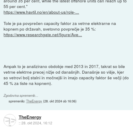
around 35 per cent, while the latest offshore units can reach up to
55 per cent."
https://www.havtil.no/en/about-us/role-...
Tole je pa povprečen capacity faktor za vetrne elektrarne na
kopnem po državah, svetovno povprečje je 35 %:
https://www.researchgate.net/figure/Ave...
Ampak to je analizirano obdobje med 2013 in 2017, takrat so bile
vetrne elektrne precej nižje od današnjih. Današnje so višje, kjer
so vetrovi bolj stalni in močnejši in imajo capacity faktor še večji (do
45 % za tiste na kopnem).
Zgodovina sprememb…
spremenilo:
TheEnergy
(
28. okt 2024 ob 16:06
)
TheEnergy
::
28. okt 2024, 16:12