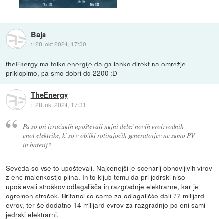
Baja
::
28. okt 2024, 17:30
theEnergy ma tolko energije da ga lahko direkt na omrežje
priklopimo, pa smo dobri do 2200 :D
TheEnergy
::
28. okt 2024, 17:31
Pa so pri izračunih upoštevali nujni delež novih proizvodnih
enot elektrike, ki so v obliki rotirajočih generatorjev ne samo PV
in baterij?
Seveda so vse to upoštevali. Najcenejši je scenarij obnovljivih virov
z eno malenkostjo plina. In to kljub temu da pri jedrski niso
upoštevali stroškov odlagališča in razgradnje elektrarne, kar je
ogromen strošek. Britanci so samo za odlagališče dali 77 milijard
evrov, ter še dodatno 14 milijard evrov za razgradnjo po eni sami
jedrski elektrarni.