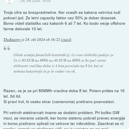
::
28. okt 2024, 16:54
Tvoje cifre so brezpredmetne. Ker vcasih se kaksna vetrnica tudi
pokvari ipd. Ze letni capacity faktor cez 50% je dober dosezek.
Bomo videli statistiko cez kaksnih 6 ali 7 let. Ko bodo vecje offshore
farme delovale 10 let.
TheEnergy
je
28. okt 2024 ob 16:22
izjavil
:
Glede sesutja finančnih konstrukcij: če cene elektrike padejo za
2x iz 80 EUR na MWh na 40 EUR na MWh se bo pač vetrni
elekrarni vračilna doba iz 4 leta povečala na 8 let, kar ni
nobena katastrofa in je še vedno vse ok.
Razen, ce je ze pri 80MWh vracilna doba 8 let. Potem prides na 16
let. Itd itd.
Si pravi trol, ki vsako stvar (namenoma) pretirano poenostavi.
Pri vetrnih elektrarnah imamo se dodatni problem. Pri koliko GW
moci, se moramo ustaviti, ker bomo sistemu pobrali prevec energije
in bomo pretirano vplivali na vetrove ter mikroklimo. Zaenkrat se ni
panike, ampak ce skaliramo x10, pa je verjetno ze na meji.