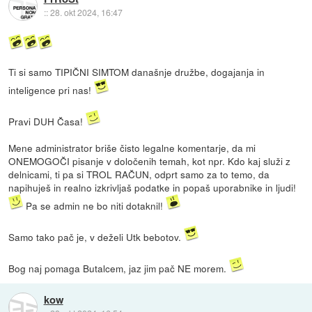
::
28. okt 2024, 16:47
Ti si samo TIPIČNI SIMTOM današnje družbe, dogajanja in
inteligence pri nas!
Pravi DUH Časa!
Mene administrator briše čisto legalne komentarje, da mi
ONEMOGOČI pisanje v določenih temah, kot npr. Kdo kaj služi z
delnicami, ti pa si TROL RAČUN, odprt samo za to temo, da
napihuješ in realno izkrivljaš podatke in popaš uporabnike in ljudi!
Pa se admin ne bo niti dotaknil!
Samo tako pač je, v deželi Utk bebotov.
Bog naj pomaga Butalcem, jaz jim pač NE morem.
kow