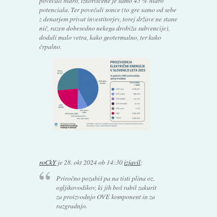
povečali hidro, izkoriščene je samo 45 % hidro
potenciala. Ter povečali sonce (to gre samo od sebe
z denarjem privat investitorjev, torej države ne stane
nič, razen dobesedno nekega drobiža subvencije),
dodali malo vetra, kako geotermalno, ter kako
črpalno.
roCkY
je
28. okt 2024 ob 14:30
izjavil
:
Priročno pozabiš pa na tisti plina oz.
ogljikovodikov, ki jih boš rabil zakurit
za proizvodnjo OVE komponent in za
razgradnjo.