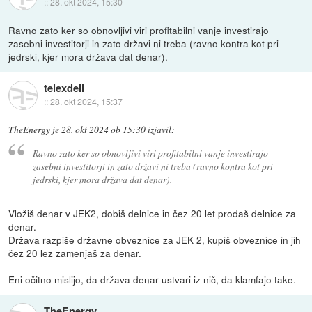
::
28. okt 2024, 15:30
Ravno zato ker so obnovljivi viri profitabilni vanje investirajo
zasebni investitorji in zato državi ni treba (ravno kontra kot pri
jedrski, kjer mora država dat denar).
telexdell
::
28. okt 2024, 15:37
TheEnergy
je
28. okt 2024 ob 15:30
izjavil
:
Ravno zato ker so obnovljivi viri profitabilni vanje investirajo
zasebni investitorji in zato državi ni treba (ravno kontra kot pri
jedrski, kjer mora država dat denar).
Vložiš denar v JEK2, dobiš delnice in čez 20 let prodaš delnice za
denar.
Država razpiše državne obveznice za JEK 2, kupiš obveznice in jih
čez 20 lez zamenjaš za denar.
Eni očitno mislijo, da država denar ustvari iz nič, da klamfajo take.
TheEnergy