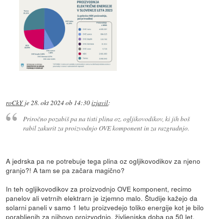
roCkY
je
28. okt 2024 ob 14:30
izjavil
:
Priročno pozabiš pa na tisti plina oz. ogljikovodikov, ki jih boš
rabil zakurit za proizvodnjo OVE komponent in za razgradnjo.
A jedrska pa ne potrebuje tega plina oz ogljikovodikov za njeno
granjo?! A tam se pa začara magično?
In teh ogljikovodikov za proizvodnjo OVE komponent, recimo
panelov ali vetrnih elektrarn je izjemno malo. Študije kažejo da
solarni paneli v samo 1 letu proizvedejo toliko energije kot je bilo
porabljenih za njihovo proizvodnjo, življenjska doba pa 50 let.