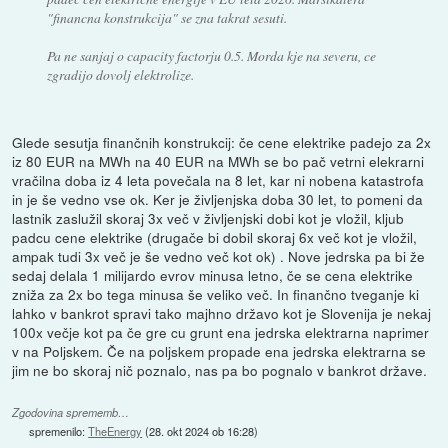
"financna konstrukcija" se zna takrat sesuti.
Pa ne sanjaj o capacity factorju 0.5. Morda kje na severu, ce
zgradijo dovolj elektrolize.
Glede sesutja finančnih konstrukcij: če cene elektrike padejo za 2x
iz 80 EUR na MWh na 40 EUR na MWh se bo pač vetrni elekrarni
vračilna doba iz 4 leta povečala na 8 let, kar ni nobena katastrofa
in je še vedno vse ok. Ker je življenjska doba 30 let, to pomeni da
lastnik zaslužil skoraj 3x več v življenjski dobi kot je vložil, kljub
padcu cene elektrike (drugače bi dobil skoraj 6x več kot je vložil,
ampak tudi 3x več je še vedno več kot ok) . Nove jedrska pa bi že
sedaj delala 1 milijardo evrov minusa letno, če se cena elektrike
zniža za 2x bo tega minusa še veliko več. In finančno tveganje ki
lahko v bankrot spravi tako majhno državo kot je Slovenija je nekaj
100x večje kot pa če gre cu grunt ena jedrska elektrarna naprimer
v na Poljskem. Če na poljskem propade ena jedrska elektrarna se
jim ne bo skoraj nič poznalo, nas pa bo pognalo v bankrot države.
Zgodovina sprememb…
spremenilo:
TheEnergy
(
28. okt 2024 ob 16:28
)