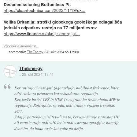
Decommissioning Bottomless Pit
https://cleantechnica.com/2023/11/19/uk...
Velika Britanija: stroški globokega geološkega odlagališča
jedrskih odpadkov rastejo na 77 milijard evrov
https://www.finance.si/okolje-energija/...
Zgodovina sprememb…
spremenilo:
TheEnergy
(
28. okt 2024 ob 17:39
)
TheEnergy
::
28. okt 2024, 17:41
Ker rotirajoči agregati zagotavljajo stabilnost frekvence, hiter
odziv tako za primarno kot sekundarno regulacijo.
Ker, ko/če bo šel TEŠ in NEK 1x cugrunt bo treba ohoho MW te
regulacije. Rotirajoče, seveda, aktivirane v vsakem trenutku,
24/7.
Zdaj je potrebno misliti tudi na to, ker umeščanje v prostor HE
ali vetrnic traja tudi >10 let in tudi ustrezno zmogljive baterije
dvomim, da bodo rasle kot gobe po dežju.