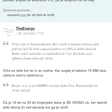
Zgodovina sprememb…
spremenil:
kow
(
28. okt 2024 ob 16:59
)
TheEnergy
::
28. okt 2024, 17:07
Tvoje cifre so brezpredmetne. Ker vcasih se kaksna vetrnica tudi
pokvari ipd. Ze letni capacity faktor cez 50% je dober dosezek.
Bomo videli statistiko cez kaksnih 6 ali 7 let. Ko bodo vecje
offshore farme delovale 10 let.
Cifre so take kot so in so realne. Kar poglej si kakšno 15 MW plus
ofshore vetrno elektrarno.
Razen, ce je ze pri 80MWh vracilna doba 8 let. Potem prides na
16 let. Itd itd.
Če je 16 let na 30 let življenjske dobe je ŠE VEDNO ok, ker lastnik
dobi skoraj 2x več denarja kot ga je vložil.