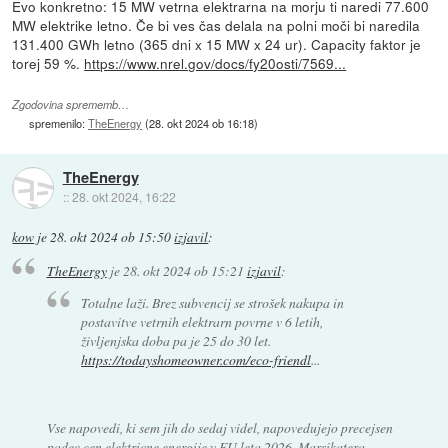
Evo konkretno: 15 MW vetrna elektrarna na morju ti naredi 77.600
MW elektrike letno. Če bi ves čas delala na polni moči bi naredila
131.400 GWh letno (365 dni x 15 MW x 24 ur). Capacity faktor je
torej 59 %.
https://www.nrel.gov/docs/fy20osti/7569...
Zgodovina sprememb…
spremenilo:
TheEnergy
(
28. okt 2024 ob 16:18
)
TheEnergy
::
28. okt 2024, 16:22
kow
je
28. okt 2024 ob 15:50
izjavil
:
TheEnergy
je
28. okt 2024 ob 15:21
izjavil
:
Totalne laži. Brez subvencij se strošek nakupa in
postavitve vetrnih elektrarn povrne v 6 letih,
življenjska doba pa je 25 do 30 let.
https://todayshomeowner.com/eco-friendl
...
Vse napovedi, ki sem jih do sedaj videl, napovedujejo precejsen
padec cen elektricne energije v EU leta 2026. Marsikatera