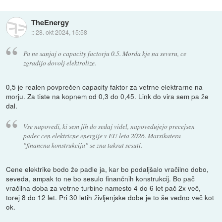
TheEnergy
::
28. okt 2024, 15:58
Pa ne sanjaj o capacity factorju 0.5. Morda kje na severu, ce
zgradijo dovolj elektrolize.
0,5 je realen povprečen capacity faktor za vetrne elektrarne na
morju. Za tiste na kopnem od 0,3 do 0,45. Link do vira sem pa že
dal.
Vse napovedi, ki sem jih do sedaj videl, napovedujejo precejsen
padec cen elektricne energije v EU leta 2026. Marsikatera
"financna konstrukcija" se zna takrat sesuti.
Cene elektrike bodo že padle ja, kar bo podaljšalo vračilno dobo,
seveda, ampak to ne bo sesulo finančnih konstrukcij. Bo pač
vračilna doba za vetrne turbine namesto 4 do 6 let pač 2x več,
torej 8 do 12 let. Pri 30 letih življenjske dobe je to še vedno več kot
ok.