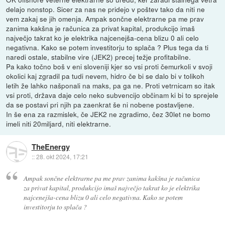
delajo nonstop. Sicer za nas ne pridejo v poštev tako da niti ne
vem zakaj se jih omenja. Ampak sončne elektrarne pa me prav
zanima kakšna je računica za privat kapital, produkcijo imaš
največjo takrat ko je elektrika najcenejša-cena blizu 0 ali celo
negativna. Kako se potem investitorju to splača ? Plus tega da ti
naredi ostale, stabilne vire (JEK2) precej težje profitabilne.
Pa kako točno boš v eni sloveniji kjer so vsi proti čemurkoli v svoji
okolici kaj zgradil pa tudi nevem, hidro če bi se dalo bi v tolikoh
letih že lahko našponali na maks, pa ga ne. Proti vetrnicam so itak
vsi proti, država daje celo neko subvencijo občinam ki bi to sprejele
da se postavi pri njih pa zaenkrat še ni nobene postavljene.
In še ena za razmislek, če JEK2 ne zgradimo, čez 30let ne bomo
imeli niti 20miljard, niti elektrarne.
TheEnergy
::
28. okt 2024, 17:21
Ampak sončne elektrarne pa me prav zanima kakšna je računica
za privat kapital, produkcijo imaš največjo takrat ko je elektrika
najcenejša-cena blizu 0 ali celo negativna. Kako se potem
investitorju to splača ?