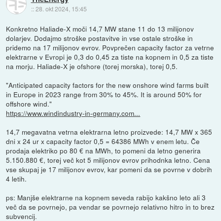
::
28. okt 2024, 15:45
Konkretno Haliade-X moči 14,7 MW stane 11 do 13 milijonov
dolarjev. Dodajmo stroške postavitve in vse ostale stroške in
pridemo na 17 milijonov evrov. Povprečen capacity factor za vetrne
elektrarne v Evropi je 0,3 do 0,45 za tiste na kopnem in 0,5 za tiste
na morju. Haliade-X je ofshore (torej morska), torej 0,5.
"Anticipated capacity factors for the new onshore wind farms built
in Europe in 2023 range from 30% to 45%. It is around 50% for
offshore wind."
https://www.windindustry-in-germany.com...
14,7 megavatna vetrna elektrarna letno proizvede: 14,7 MW x 365
dni x 24 ur x capacity factor 0,5 = 64386 MWh v enem letu. Če
prodaja elektriko po 80 € na MWh, to pomeni da letno generira
5.150.880 €, torej več kot 5 milijonov evrov prihodnka letno. Cena
vse skupaj je 17 milijonov evrov, kar pomeni da se povrne v dobrih
4 letih.
ps: Manjše elektrarne na kopnem seveda rabijo kakšno leto ali 3
več da se povrnejo, pa vendar se povrnejo relativno hitro in to brez
subvencij.