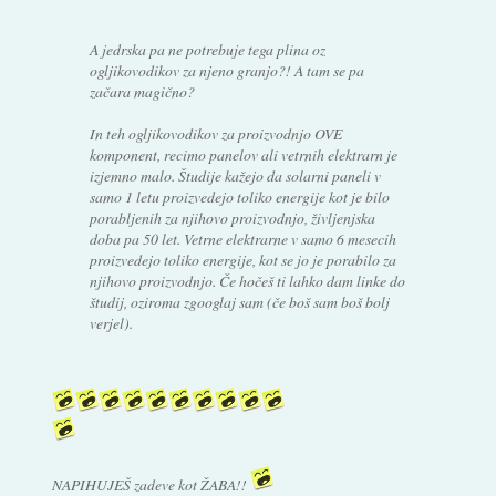
A jedrska pa ne potrebuje tega plina oz
ogljikovodikov za njeno granjo?! A tam se pa
začara magično?
In teh ogljikovodikov za proizvodnjo OVE
komponent, recimo panelov ali vetrnih elektrarn je
izjemno malo. Študije kažejo da solarni paneli v
samo 1 letu proizvedejo toliko energije kot je bilo
porabljenih za njihovo proizvodnjo, življenjska
doba pa 50 let. Vetrne elektrarne v samo 6 mesecih
proizvedejo toliko energije, kot se jo je porabilo za
njihovo proizvodnjo. Če hočeš ti lahko dam linke do
študij, oziroma zgooglaj sam (če boš sam boš bolj
verjel).
NAPIHUJEŠ zadeve kot ŽABA!!