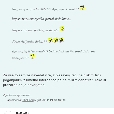
No, povej še za leto 2022!?? Aja, nimaš časa!??
https://www.energetika-portal.si/dokume...
Naj si vsak sam poišče, na str. 26!
50 let življenska doba!??
Kje so zdaj ti (trovrstični) Ukt bedaki, da jim prodajaš svoje
pravljice!??
Za vse to sem že navedel vire, z blesavimi računalniškimi troli
poganjanimi z umetno inteligenco pa ne mislim debatirat. Tako si
prozoren da je neverjetno.
Zgodovina sprememb…
spremenilo:
TheEnergy
(
28. okt 2024 ob 16:29
)
FrRoSt