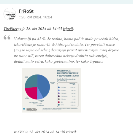
FrRoSt
::
28. okt 2024, 16:24
TheEnergy
je
28. okt 2024 ob 14:35
izjavil
:
V sloveniji pa 42 %. Je realno, bomo pač še malo povečali hidro,
izkoriščene je samo 45 % hidro potenciala. Ter povečali sonce
(to gre samo od sebe z denarjem privat investitorjev, torej države
ne stane nič, razen dobesedno nekega drobiža subvencije),
dodali malo vetra, kako geotermalno, ter kako črpalno.
roCkY
je
28. okt 2024 ob 14:30
izjavil
: