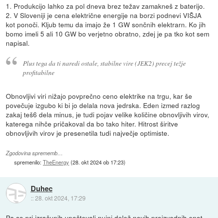
1. Produkcijo lahko za pol dneva brez težav zamakneš z baterijo.
2. V Sloveniji je cena električne energije na borzi podnevi VIŠJA
kot ponoči. Kljub temu da imajo že 1 GW sončnih elektrarn. Ko jih
bomo imeli 5 ali 10 GW bo verjetno obratno, zdej je pa tko kot sem
napisal.
Plus tega da ti naredi ostale, stabilne vire (JEK2) precej težje
profitabilne
Obnovljivi viri nižajo povprečno ceno elektrike na trgu, kar še
povečuje izgubo ki bi jo delala nova jedrska. Eden izmed razlog
zakaj teš6 dela minus, je tudi pojav velike količine obnovljivih virov,
katerega nihče pričakoval da bo tako hiter. Hitrost širitve
obnovljivih virov je presenetila tudi največje optimiste.
Zgodovina sprememb…
spremenilo:
TheEnergy
(
28. okt 2024 ob 17:23
)
Duhec
::
28. okt 2024, 17:29
Pa so pri izračunih upoštevali nujni delež novih proizvodnih enot