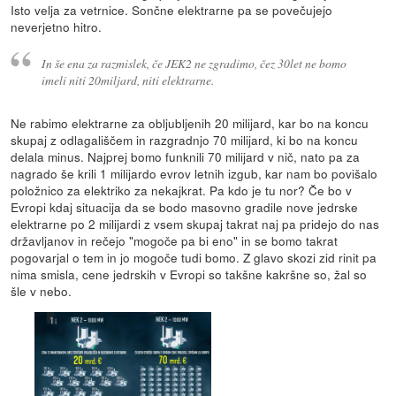
Isto velja za vetrnice. Sončne elektrarne pa se povečujejo
neverjetno hitro.
In še ena za razmislek, če JEK2 ne zgradimo, čez 30let ne bomo
imeli niti 20miljard, niti elektrarne.
Ne rabimo elektrarne za obljubljenih 20 milijard, kar bo na koncu
skupaj z odlagališčem in razgradnjo 70 milijard, ki bo na koncu
delala minus. Najprej bomo funknili 70 milijard v nič, nato pa za
nagrado še krili 1 milijardo evrov letnih izgub, kar nam bo povišalo
položnico za elektriko za nekajkrat. Pa kdo je tu nor? Če bo v
Evropi kdaj situacija da se bodo masovno gradile nove jedrske
elektrarne po 2 milijardi z vsem skupaj takrat naj pa pridejo do nas
državljanov in rečejo "mogoče pa bi eno" in se bomo takrat
pogovarjal o tem in jo mogoče tudi bomo. Z glavo skozi zid rinit pa
nima smisla, cene jedrskih v Evropi so takšne kakršne so, žal so
šle v nebo.