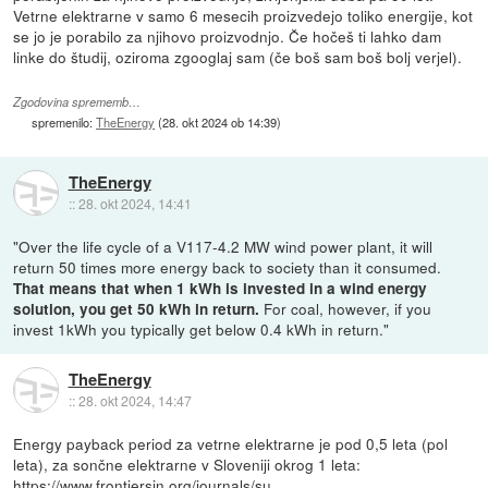
Vetrne elektrarne v samo 6 mesecih proizvedejo toliko energije, kot
se jo je porabilo za njihovo proizvodnjo. Če hočeš ti lahko dam
linke do študij, oziroma zgooglaj sam (če boš sam boš bolj verjel).
Zgodovina sprememb…
spremenilo:
TheEnergy
(
28. okt 2024 ob 14:39
)
TheEnergy
::
28. okt 2024, 14:41
"Over the life cycle of a V117-4.2 MW wind power plant, it will
return 50 times more energy back to society than it consumed.
That means that when 1 kWh is invested in a wind energy
For coal, however, if you
solution, you get 50 kWh in return.
invest 1kWh you typically get below 0.4 kWh in return."
TheEnergy
::
28. okt 2024, 14:47
Energy payback period za vetrne elektrarne je pod 0,5 leta (pol
leta), za sončne elektrarne v Sloveniji okrog 1 leta:
https://www.frontiersin.org/journals/su...