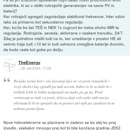
elektrike, ki so v obliki rotirajočih generatorjev ne samo PV in
baterij?
Ker rotirajoči agregati zagotavljajo stabilnost frekvence, hiter odziv
tako za primarno kot sekundarno regulacijo.
Ker, ko/če bo šel TEŠ in NEK 1x cugrunt bo treba ohoho MW te
regulacije. Rotirajoče, seveda, aktivirane v vsakem trenutku, 24/7.
Zdaj je potrebno misliti tudi na to, ker umeščanje v prostor HE ali
vetrnic traja tudi >10 let in tudi ustrezno zmogljive baterije dvomim,
da bodo rasle kot gobe po dežju.
TheEnergy
::
28. okt 2024, 17:29
Pa kako točno boš v eni sloveniji kjer so vsi proti čemurkoli v
svoji okolici kaj zgradil pa tudi nevem, hidro če bi se dalo bi v
tolikoh letih že lahko našponali na maks, pa ga ne. Proti
vetrnicam so itak vsi proti, država daje celo neko subvencijo
občinam ki bi to sprejele da se postavi pri njih pa zaenkrat še ni
nobene postavljene.
Nove hidroelekrarne so planirane in zadevo se bo slej ko prej
izvedlo, vsekakor mnoogo prej kot bi bila končana gradnja JEK2.