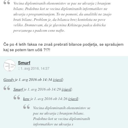
Vecina diplomiranih ekonomistov se pac ne ukvarja z branjem
bilanc. Podobno kot se vecina diplomiranih informatikov ne
ukvarja s programiranjem. To ne pomeni, da analitiki ne znajo
brati bilanc. Problem je, da bilanca brez konteksta ne pove
veliko. Domnevam, da je glavnina Krkinega padca dobicka
povezanega s padcem cene nafte.
Če po 4 letih faksa ne znaš prebrati bilance podjetja, se sprašujem
kaj se potem tam učiš ?!?!
Smurf
::
1. avg 2016, 14:37
Goody
je
1. avg 2016 ob 14:34
izjavil
:
Smurf
je
1. avg 2016 ob 14:29
izjavil
:
kow
je
1. avg 2016 ob 14:26
izjavil
:
Vecina diplomiranih ekonomistov se
pac ne ukvarja z branjem bilanc.
Podobno kot se vecina diplomiranih
informatikov ne ukvarja s