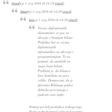
Goody
je
1. avg 2016 ob 14:34
izjavil
:
Smurf
je
1. avg 2016 ob 14:29
izjavil
:
kow
je
1. avg 2016 ob 14:26
izjavil
:
Vecina diplomiranih
ekonomistov se pac ne
ukvarja z branjem bilanc.
Podobno kot se vecina
diplomiranih
informatikov ne ukvarja s
programiranjem. To ne
pomeni, da analitiki ne
znajo brati bilanc.
Problem je, da bilanca
brez konteksta ne pove
veliko. Domnevam, da je
glavnina Krkinega padca
dobicka povezanega s
padcem cene nafte.
Pomoje pa bolj posledica ruskega trga.
Padec nafte bi moral vplivati kvecjemu