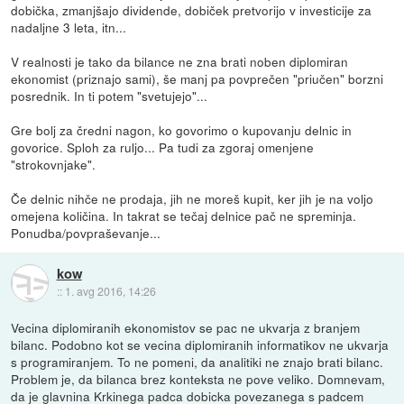
dobička, zmanjšajo dividende, dobiček pretvorijo v investicije za
nadaljne 3 leta, itn...
V realnosti je tako da bilance ne zna brati noben diplomiran
ekonomist (priznajo sami), še manj pa povprečen "priučen" borzni
posrednik. In ti potem "svetujejo"...
Gre bolj za čredni nagon, ko govorimo o kupovanju delnic in
govorice. Sploh za ruljo... Pa tudi za zgoraj omenjene
"strokovnjake".
Če delnic nihče ne prodaja, jih ne moreš kupit, ker jih je na voljo
omejena količina. In takrat se tečaj delnice pač ne spreminja.
Ponudba/povpraševanje...
kow
::
1. avg 2016, 14:26
Vecina diplomiranih ekonomistov se pac ne ukvarja z branjem
bilanc. Podobno kot se vecina diplomiranih informatikov ne ukvarja
s programiranjem. To ne pomeni, da analitiki ne znajo brati bilanc.
Problem je, da bilanca brez konteksta ne pove veliko. Domnevam,
da je glavnina Krkinega padca dobicka povezanega s padcem