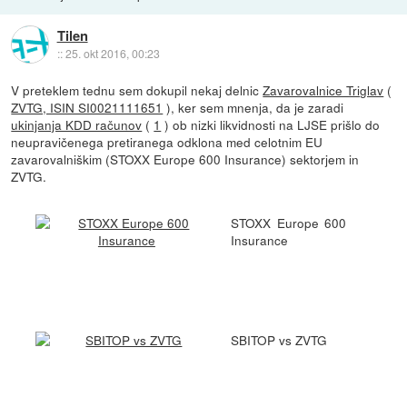
Tilen
::
25. okt 2016, 00:23
V preteklem tednu sem dokupil nekaj delnic
Zavarovalnice Triglav
(
ZVTG, ISIN SI0021111651
), ker sem mnenja, da je zaradi
ukinjanja KDD računov
(
1
) ob nizki likvidnosti na LJSE prišlo do
neupravičenega pretiranega odklona med celotnim EU
zavarovalniškim (STOXX Europe 600 Insurance) sektorjem in
ZVTG.
STOXX Europe 600
Insurance
SBITOP vs ZVTG