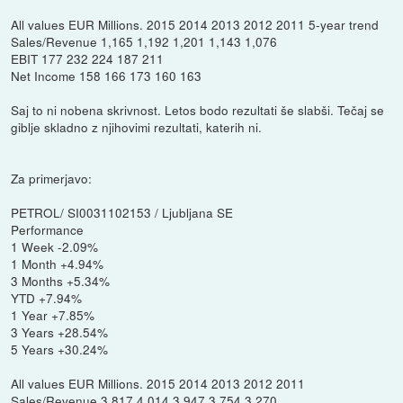
All values EUR Millions. 2015 2014 2013 2012 2011 5-year trend
Sales/Revenue 1,165 1,192 1,201 1,143 1,076
EBIT 177 232 224 187 211
Net Income 158 166 173 160 163
Saj to ni nobena skrivnost. Letos bodo rezultati še slabši. Tečaj se
giblje skladno z njihovimi rezultati, katerih ni.
Za primerjavo:
PETROL/ SI0031102153 / Ljubljana SE
Performance
1 Week -2.09%
1 Month +4.94%
3 Months +5.34%
YTD +7.94%
1 Year +7.85%
3 Years +28.54%
5 Years +30.24%
All values EUR Millions. 2015 2014 2013 2012 2011
Sales/Revenue 3,817 4,014 3,947 3,754 3,270