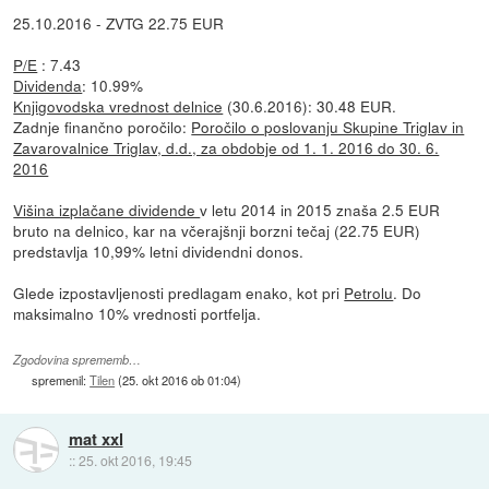
25.10.2016 - ZVTG 22.75 EUR
P/E
: 7.43
Dividenda
: 10.99%
Knjigovodska vrednost delnice
(30.6.2016): 30.48 EUR.
Zadnje finančno poročilo:
Poročilo o poslovanju Skupine Triglav in
Zavarovalnice Triglav, d.d., za obdobje od 1. 1. 2016 do 30. 6.
2016
Višina izplačane dividende
v letu 2014 in 2015 znaša 2.5 EUR
bruto na delnico, kar na včerajšnji borzni tečaj (22.75 EUR)
predstavlja 10,99% letni dividendni donos.
Glede izpostavljenosti predlagam enako, kot pri
Petrolu
. Do
maksimalno 10% vrednosti portfelja.
Zgodovina sprememb…
spremenil:
Tilen
(
25. okt 2016 ob 01:04
)
mat xxl
::
25. okt 2016, 19:45