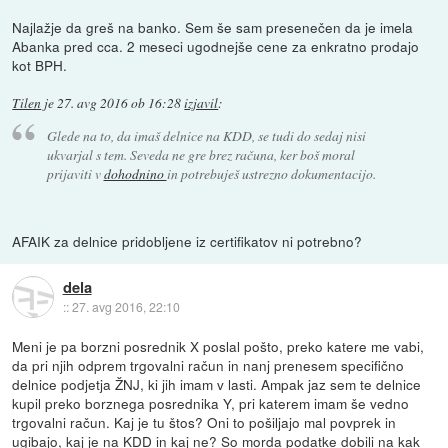
Najlažje da greš na banko. Sem še sam presenečen da je imela
Abanka pred cca. 2 meseci ugodnejše cene za enkratno prodajo
kot BPH.
Tilen
je
27. avg 2016 ob 16:28
izjavil
:
Glede na to, da imaš delnice na KDD, se tudi do sedaj nisi
ukvarjal s tem. Seveda ne gre brez računa, ker boš moral
prijaviti v
dohodnino
in potrebuješ ustrezno dokumentacijo.
AFAIK za delnice pridobljene iz certifikatov ni potrebno?
dela
::
27. avg 2016, 22:10
Meni je pa borzni posrednik X poslal pošto, preko katere me vabi,
da pri njih odprem trgovalni račun in nanj prenesem specifično
delnice podjetja ŽNJ, ki jih imam v lasti. Ampak jaz sem te delnice
kupil preko borznega posrednika Y, pri katerem imam še vedno
trgovalni račun. Kaj je tu štos? Oni to pošiljajo mal povprek in
ugibajo, kaj je na KDD in kaj ne? So morda podatke dobili na kak