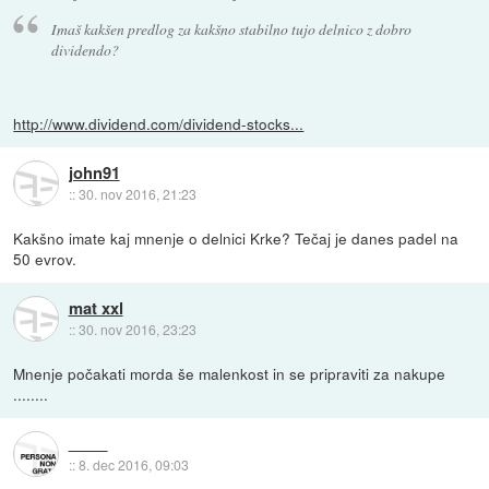
Imaš kakšen predlog za kakšno stabilno tujo delnico z dobro
dividendo?
http://www.dividend.com/dividend-stocks...
john91
::
30. nov 2016, 21:23
Kakšno imate kaj mnenje o delnici Krke? Tečaj je danes padel na
50 evrov.
mat xxl
::
30. nov 2016, 23:23
Mnenje počakati morda še malenkost in se pripraviti za nakupe
........
::
8. dec 2016, 09:03