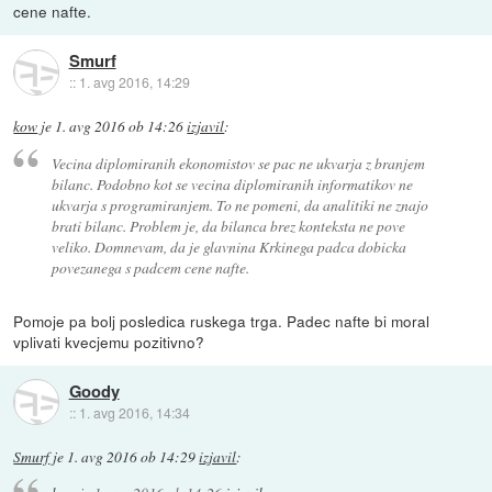
cene nafte.
Smurf
::
1. avg 2016, 14:29
kow
je
1. avg 2016 ob 14:26
izjavil
:
Vecina diplomiranih ekonomistov se pac ne ukvarja z branjem
bilanc. Podobno kot se vecina diplomiranih informatikov ne
ukvarja s programiranjem. To ne pomeni, da analitiki ne znajo
brati bilanc. Problem je, da bilanca brez konteksta ne pove
veliko. Domnevam, da je glavnina Krkinega padca dobicka
povezanega s padcem cene nafte.
Pomoje pa bolj posledica ruskega trga. Padec nafte bi moral
vplivati kvecjemu pozitivno?
Goody
::
1. avg 2016, 14:34
Smurf
je
1. avg 2016 ob 14:29
izjavil
: