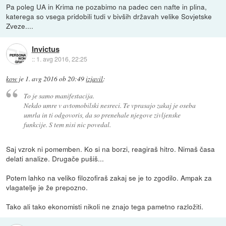
Pa poleg UA in Krima ne pozabimo na padec cen nafte in plina,
katerega so vsega pridobili tudi v bivših državah velike Sovjetske
Zveze....
Invictus
::
1. avg 2016, 22:25
kow
je
1. avg 2016 ob 20:49
izjavil
:
To je samo manifestacija.
Nekdo umre v avtomobilski nesreci. Te vprasajo zakaj je oseba
umrla in ti odgovoris, da so prenehale njegove zivljenske
funkcije. S tem nisi nic povedal.
Saj vzrok ni pomemben. Ko si na borzi, reagiraš hitro. Nimaš časa
delati analize. Drugače pušiš...
Potem lahko na veliko filozofiraš zakaj se je to zgodilo. Ampak za
vlagatelje je že prepozno.
Tako ali tako ekonomisti nikoli ne znajo tega pametno razložiti.