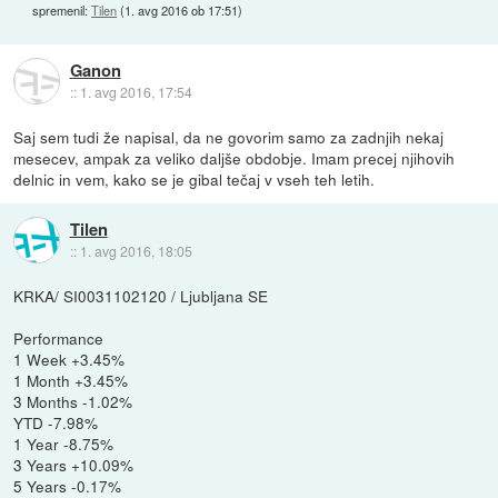
spremenil:
Tilen
(
1. avg 2016 ob 17:51
)
Ganon
::
1. avg 2016, 17:54
Saj sem tudi že napisal, da ne govorim samo za zadnjih nekaj
mesecev, ampak za veliko daljše obdobje. Imam precej njihovih
delnic in vem, kako se je gibal tečaj v vseh teh letih.
Tilen
::
1. avg 2016, 18:05
KRKA/ SI0031102120 / Ljubljana SE
Performance
1 Week +3.45%
1 Month +3.45%
3 Months -1.02%
YTD -7.98%
1 Year -8.75%
3 Years +10.09%
5 Years -0.17%