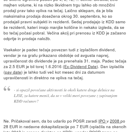
majhen volume, ki na nizko likvidnem trgu lahko ob množični
prodaji prav tako vpliva na tečaj. Laično sklepam, da je bila
maksimalna prodaja dosežena okrog 30. septembra, ko so
prodajali pravni subjekti in rezidenti. Sedaj prodajajo iz KDD samo
še rezidenti, kateri imajo manjše količine in nekako izgleda, da se
bo tečaj počasi pobral. Večina akcij pri prenosu iz KDD je začasno
odprtje in prodaja naložb.
Vsekakor je padec tečaja povezan tudi z izplačilom dividend,
vendar je na grafu prikazano obdobje od avgusta naprej,
upravičenost do dividende je pa prenehala 31. maja. Padec tečaja
za 2.5 EUR je bil torej 1.6.2016 (
Ex-Dividend Date
). Dan izplačila
(
pay date
) je lahko tudi več kot mesec dni za datumom
upravičenosti in direktno ne vpliva na tečaj.
- si opazil povečane aktivnosti še okoli katere druge delnice na
LJSE, za katere meniš, da so v veliki meri povezane z zapiranjem
KDD računov?
Ne. Pričakoval sem, da bo udarilo po POSR zaradi
IPO
v
2008
po
28 EUR in nedavne dokapitalizacije po 7 EUR (vplačila na okencih
leta 2013 in prenos direktno na KDD), vendar POSR zame ne