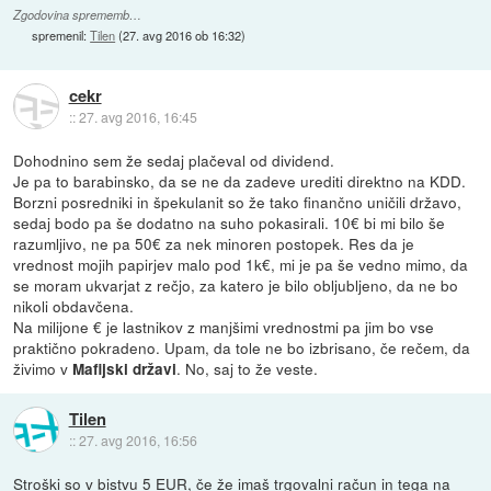
Zgodovina sprememb…
spremenil:
Tilen
(
27. avg 2016 ob 16:32
)
cekr
::
27. avg 2016, 16:45
Dohodnino sem že sedaj plačeval od dividend.
Je pa to barabinsko, da se ne da zadeve urediti direktno na KDD.
Borzni posredniki in špekulanit so že tako finančno uničili državo,
sedaj bodo pa še dodatno na suho pokasirali. 10€ bi mi bilo še
razumljivo, ne pa 50€ za nek minoren postopek. Res da je
vrednost mojih papirjev malo pod 1k€, mi je pa še vedno mimo, da
se moram ukvarjat z rečjo, za katero je bilo obljubljeno, da ne bo
nikoli obdavčena.
Na milijone € je lastnikov z manjšimi vrednostmi pa jim bo vse
praktično pokradeno. Upam, da tole ne bo izbrisano, če rečem, da
živimo v
. No, saj to že veste.
Mafijski državi
Tilen
::
27. avg 2016, 16:56
Stroški so v bistvu 5 EUR, če že imaš trgovalni račun in tega na