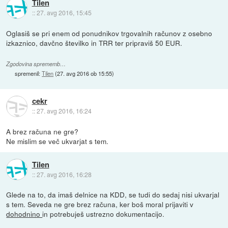
Tilen
::
27. avg 2016, 15:45
Oglasiš se pri enem od ponudnikov trgovalnih računov z osebno
izkaznico, davčno številko in TRR ter pripraviš 50 EUR.
Zgodovina sprememb…
spremenil:
Tilen
(
27. avg 2016 ob 15:55
)
cekr
::
27. avg 2016, 16:24
A brez računa ne gre?
Ne mislim se več ukvarjat s tem.
Tilen
::
27. avg 2016, 16:28
Glede na to, da imaš delnice na KDD, se tudi do sedaj nisi ukvarjal
s tem. Seveda ne gre brez računa, ker boš moral prijaviti v
dohodnino
in potrebuješ ustrezno dokumentacijo.