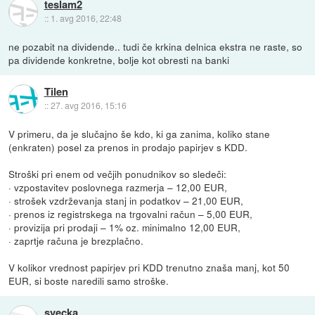
teslam2
::
1. avg 2016, 22:48
ne pozabit na dividende.. tudi če krkina delnica ekstra ne raste, so
pa dividende konkretne, bolje kot obresti na banki
Tilen
::
27. avg 2016, 15:16
V primeru, da je slučajno še kdo, ki ga zanima, koliko stane
(enkraten) posel za prenos in prodajo papirjev s KDD.
Stroški pri enem od večjih ponudnikov so sledeči:
· vzpostavitev poslovnega razmerja – 12,00 EUR,
· strošek vzdrževanja stanj in podatkov – 21,00 EUR,
· prenos iz registrskega na trgovalni račun – 5,00 EUR,
· provizija pri prodaji – 1% oz. minimalno 12,00 EUR,
· zaprtje računa je brezplačno.
V kolikor vrednost papirjev pri KDD trenutno znaša manj, kot 50
EUR, si boste naredili samo stroške.
svecka