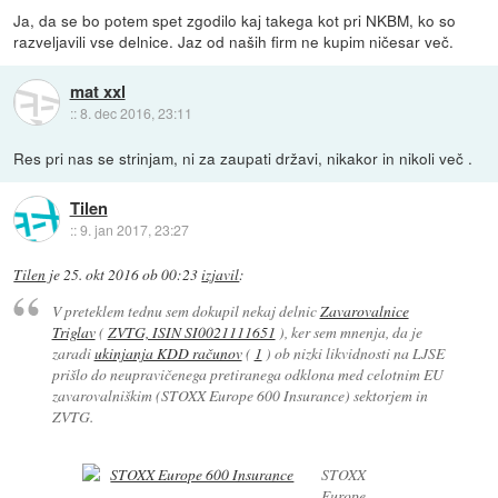
Ja, da se bo potem spet zgodilo kaj takega kot pri NKBM, ko so
razveljavili vse delnice. Jaz od naših firm ne kupim ničesar več.
mat xxl
::
8. dec 2016, 23:11
Res pri nas se strinjam, ni za zaupati državi, nikakor in nikoli več .
Tilen
::
9. jan 2017, 23:27
Tilen
je
25. okt 2016 ob 00:23
izjavil
:
V preteklem tednu sem dokupil nekaj delnic
Zavarovalnice
Triglav
(
ZVTG, ISIN SI0021111651
), ker sem mnenja, da je
zaradi
ukinjanja KDD računov
(
1
) ob nizki likvidnosti na LJSE
prišlo do neupravičenega pretiranega odklona med celotnim EU
zavarovalniškim (STOXX Europe 600 Insurance) sektorjem in
ZVTG.
STOXX
Europe