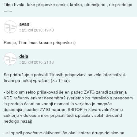
Tilen hvala, take prispevke cenim, kratko, utemeljeno , ne predolgo
.......
avani
::
25. okt 2016, 19:48
Res je, Tilen imas krasne prispevke :)
dela
::
25. okt 2016, 21:13
Se pridružujem pohvali Tilnovih prispevkov, so zelo informativni.
Imam pa nekaj vprašanj (za Tilna):
- bi bilo smiselno pričakovati še en padec ZVTG zaradi zapiranja
KDD računov enkrat decembra? (verjetno bo marsikdo s prenosom
in prodajo čakal na zadnji moment in verjetno je mogoče
dosedajšnji padec ZVTG napram SBITOP in zavarovalniškemu
sektorju v določeni meri pripisati tudi izplačilu visokih dividend
nedolgo nazaj)
- si opazil povečane aktivnosti še okoli katere druge delnice na