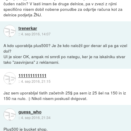
čuden način? V lasti imam še druge delnice, pa v zvezi z njimi
specifično nisem dobil nobene ponudbe za odprtje računa kot za
delnice podjetja ŽNJ.
trenerkar
::
4. sep 2016, 14:07
A kdo uporablja plus500? Je že kdo naložil gor denar ali pa ga vzel
dol?
UI je sicer OK, ampak mi smrdi po nategu, ker je na iskalniku stvar
tako "zasvinjana" z reklamami.
111111111111
::
4. sep 2016, 21:15
Jaz sem uporabljal tistih začetnih 25$ pa sem iz 25 šel na 150 in iz
150 na nulo. :) Nikoli nisem poskusil dvigovat.
guess_who
::
4. sep 2016, 21:34
Plus500 je bucket shop.