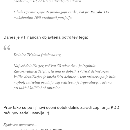
predstavlja 10,99% letni dividendni donos.
Glede izpostavljenosti predlagam enako, kot pri
Petrolu
. Do
maksimalno 10% vrednosti portfelja.
Danes je v Financah
objavljena
potrditev tega:
Delnice Triglava frčale na trg
Največ delničarjev, več kot 38 odstotkov, je izgubila
Zavarovalnica Triglav, ta ima še dobrih 17 tisoč delničarjev.
Veliko delničarjev je imelo štiri delnice, v tem primeru pa je bila
najbolj smiselna prodaja, saj vzdrževanje trgovalnega računa
pri takšni količini ni smiselno.
Prav tako se po njihovi oceni dotok delnic zaradi zapiranja KDD
računov sedaj ustavlja. :)
Zgodovina sprememb…