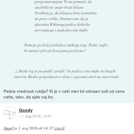
programiranjem. To ne pomeni, da
analitiki ne znajo brati bilanc.
Problem je, da bilanca brez konteksta
ne pove veliko. Domnevam, da je
glavnina Krkinega padca dobicka
povezanega s padcem cene nafte.
Pomoje pa bolj posledica ruskega trga. Padec nafte
bi moral vplivati kvecjemu pozitivno?
;), Ruski trg je pa padel zaradi? Ja padca cene nafte in drugih
surovin. Rusko gospodarstvo sloni v ogromni meri na surovinah.
Padca vrednosti rublja? Ki je v neki meri bil odvisen tudi od cene
nafte, tako, da ajde naj bo.
Goody
::
1. avg 2016, 14:51
Smurf
je
1. avg 2016 ob 14:37
izjavil
: