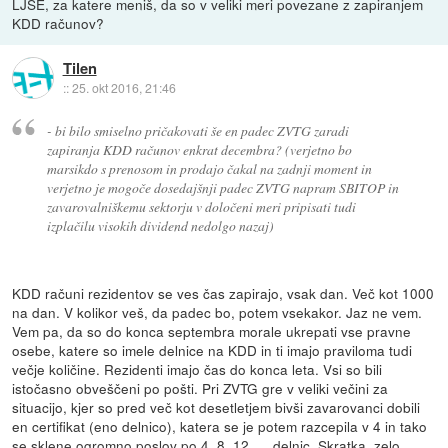
LJSE, za katere meniš, da so v veliki meri povezane z zapiranjem
KDD računov?
Tilen
::
25. okt 2016, 21:46
- bi bilo smiselno pričakovati še en padec ZVTG zaradi
zapiranja KDD računov enkrat decembra? (verjetno bo
marsikdo s prenosom in prodajo čakal na zadnji moment in
verjetno je mogoče dosedajšnji padec ZVTG napram SBITOP in
zavarovalniškemu sektorju v določeni meri pripisati tudi
izplačilu visokih dividend nedolgo nazaj)
KDD računi rezidentov se ves čas zapirajo, vsak dan. Več kot 1000
na dan. V kolikor veš, da padec bo, potem vsekakor. Jaz ne vem.
Vem pa, da so do konca septembra morale ukrepati vse pravne
osebe, katere so imele delnice na KDD in ti imajo praviloma tudi
večje količine. Rezidenti imajo čas do konca leta. Vsi so bili
istočasno obveščeni po pošti. Pri ZVTG gre v veliki večini za
situacijo, kjer so pred več kot desetletjem bivši zavarovanci dobili
en certifikat (eno delnico), katera se je potem razcepila v 4 in tako
se sklene ogromno poslov po 4, 8, 12, ... delnic. Skratka, zelo