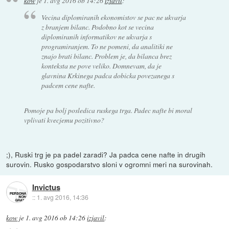
kow
je
1. avg 2016 ob 14:26
izjavil
:
Vecina diplomiranih ekonomistov se pac ne ukvarja
z branjem bilanc. Podobno kot se vecina
diplomiranih informatikov ne ukvarja s
programiranjem. To ne pomeni, da analitiki ne
znajo brati bilanc. Problem je, da bilanca brez
konteksta ne pove veliko. Domnevam, da je
glavnina Krkinega padca dobicka povezanega s
padcem cene nafte.
Pomoje pa bolj posledica ruskega trga. Padec nafte bi moral
vplivati kvecjemu pozitivno?
;), Ruski trg je pa padel zaradi? Ja padca cene nafte in drugih
surovin. Rusko gospodarstvo sloni v ogromni meri na surovinah.
Invictus
::
1. avg 2016, 14:36
kow
je
1. avg 2016 ob 14:26
izjavil
: