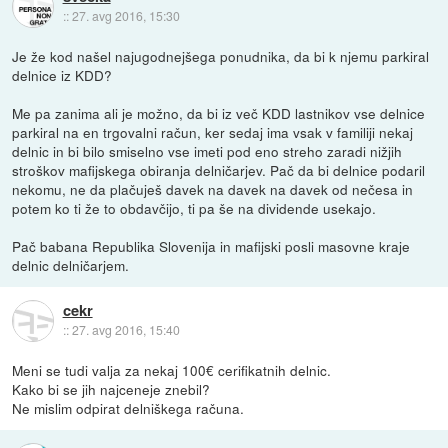
::
27. avg 2016, 15:30
Je že kod našel najugodnejšega ponudnika, da bi k njemu parkiral
delnice iz KDD?
Me pa zanima ali je možno, da bi iz več KDD lastnikov vse delnice
parkiral na en trgovalni račun, ker sedaj ima vsak v familiji nekaj
delnic in bi bilo smiselno vse imeti pod eno streho zaradi nižjih
stroškov mafijskega obiranja delničarjev. Pač da bi delnice podaril
nekomu, ne da plačuješ davek na davek na davek od nečesa in
potem ko ti že to obdavčijo, ti pa še na dividende usekajo.
Pač babana Republika Slovenija in mafijski posli masovne kraje
delnic delničarjem.
cekr
::
27. avg 2016, 15:40
Meni se tudi valja za nekaj 100€ cerifikatnih delnic.
Kako bi se jih najceneje znebil?
Ne mislim odpirat delniškega računa.