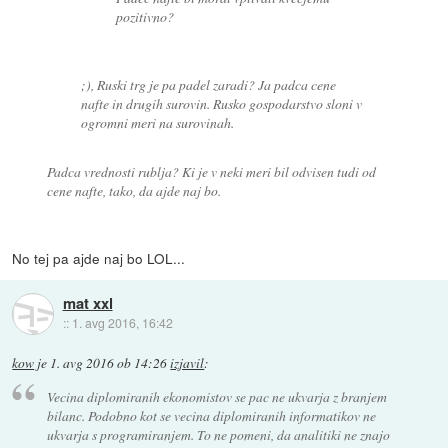
pozitivno?
;), Ruski trg je pa padel zaradi? Ja padca cene
nafte in drugih surovin. Rusko gospodarstvo sloni v
ogromni meri na surovinah.
Padca vrednosti rublja? Ki je v neki meri bil odvisen tudi od
cene nafte, tako, da ajde naj bo.
No tej pa ajde naj bo LOL...
mat xxl
::
1. avg 2016, 16:42
kow
je
1. avg 2016 ob 14:26
izjavil
:
Vecina diplomiranih ekonomistov se pac ne ukvarja z branjem
bilanc. Podobno kot se vecina diplomiranih informatikov ne
ukvarja s programiranjem. To ne pomeni, da analitiki ne znajo