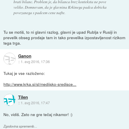
brati bilanc. Problem je, da bilanca brez konteksta ne pove
veliko. Domnevam, da je glavnina Krkinega padca dobicka
povezanega s padcem cene nafte.
Tu se motiš, to ni glavni razlog, glavni je upad Rublja v Rusiji in
prevelik obseg prodaje tam in tako prevelika izpostavljenost rizikom
tega trga.
Ganon
::
1. avg 2016, 17:36
Tukaj je vse razloženo:
http://www.krka.si/sl/medijsko-sredisce...
Tilen
::
1. avg 2016, 17:47
No, vidiš. Zato ne gre tečaj nikamor! :)
Zgodovina sprememb…