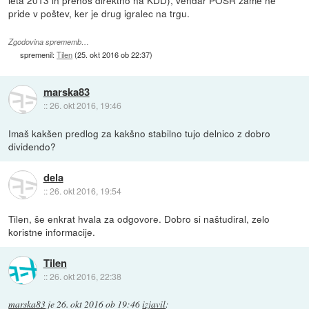
pride v poštev, ker je drug igralec na trgu.
Zgodovina sprememb…
spremenil:
Tilen
(
25. okt 2016 ob 22:37
)
marska83
::
26. okt 2016, 19:46
Imaš kakšen predlog za kakšno stabilno tujo delnico z dobro
dividendo?
dela
::
26. okt 2016, 19:54
Tilen, še enkrat hvala za odgovore. Dobro si naštudiral, zelo
koristne informacije.
Tilen
::
26. okt 2016, 22:38
marska83
je
26. okt 2016 ob 19:46
izjavil
: