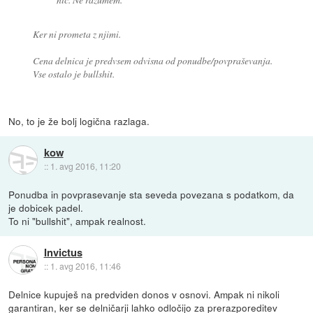
Ker ni prometa z njimi.
Cena delnica je predvsem odvisna od ponudbe/povpraševanja.
Vse ostalo je bullshit.
No, to je že bolj logična razlaga.
kow
::
1. avg 2016, 11:20
Ponudba in povprasevanje sta seveda povezana s podatkom, da
je dobicek padel.
To ni "bullshit", ampak realnost.
Invictus
::
1. avg 2016, 11:46
Delnice kupuješ na predviden donos v osnovi. Ampak ni nikoli
garantiran, ker se delničarji lahko odločijo za prerazporeditev