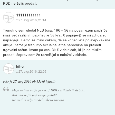
KDD ne želiš prodati.
111111111111
::
27. avg 2016, 21:14
Trenutno sem gledal NLB (cca. 16€ + 5€ na posamezen papir(če
imaš več različnih papirjev je 5€ krat X papirjev)) se mi zdi da so
najcenejši. Samo še malo čakam, da se konec leta pojavijo kakšne
akcije. Zame je trenutno aktualna letna naročnina na prekleti
trgovalni račun. Imam pa cca. 3k € v delnicah, ki jih ne mislim
prodati, čeprav sem že razmišljal o naložbi v sklade.
kihc
::
27. avg 2016, 22:05
cekr
je
27. avg 2016 ob 15:40
izjavil
:
Meni se tudi valja za nekaj 100€ cerifikatnih delnic.
Kako bi se jih najceneje znebil?
Ne mislim odpirat delniškega računa.