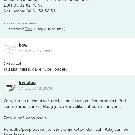
EBIT 83 82 82 78 56
Net Income 66 61 53 53 51
Zgodovina sprememb…
spremenil:
Tilen
(
1. avg 2016 ob 18:39
)
kow
::
1. avg 2016, 19:37
@mat xxl
In zakaj mislis, da je rubelj padel?
Invictus
::
1. avg 2016, 20:34
Zato, ker jih nihče ni več rabil, in so jih vsi panično prodajali. Pod
ceno. Zaradi sankcij Rusiji je šlo kar veliko zahodnih firm ven...
Zato je pač cena padla.
Ponudba/povpraševanje. Isto sranje kot pri delnicah. Kdaj vam bo
že to jasno.