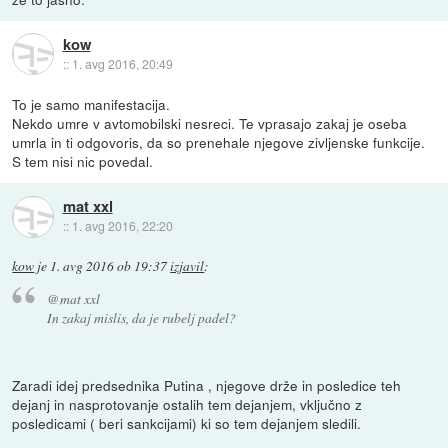
kow
::
1. avg 2016, 20:49
To je samo manifestacija.
Nekdo umre v avtomobilski nesreci. Te vprasajo zakaj je oseba
umrla in ti odgovoris, da so prenehale njegove zivljenske funkcije.
S tem nisi nic povedal.
mat xxl
::
1. avg 2016, 22:20
kow
je
1. avg 2016 ob 19:37
izjavil
:
@mat xxl
In zakaj mislis, da je rubelj padel?
Zaradi idej predsednika Putina , njegove drže in posledice teh
dejanj in nasprotovanje ostalih tem dejanjem, vključno z
posledicami ( beri sankcijami) ki so tem dejanjem sledili.