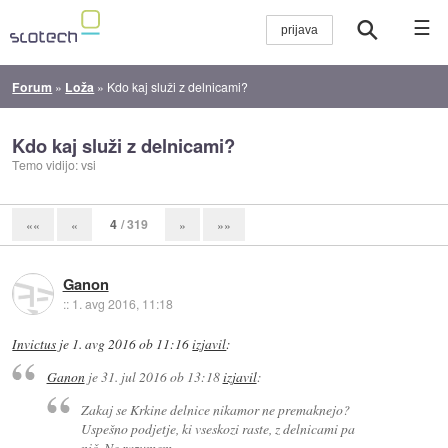
☰
Forum
»
Loža
»
Kdo kaj služi z delnicami?
Kdo kaj služi z delnicami?
Temo vidijo: vsi
4
/ 319
««
«
»
»»
Ganon
::
1. avg 2016, 11:18
Invictus
je
1. avg 2016 ob 11:16
izjavil
:
Ganon
je
31. jul 2016 ob 13:18
izjavil
:
Zakaj se Krkine delnice nikamor ne premaknejo?
Uspešno podjetje, ki vseskozi raste, z delnicami pa
nič. Ne razumem.