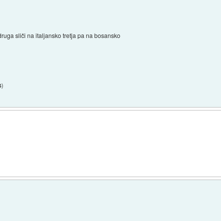
druga sliči na italjansko tretja pa na bosansko
4
)