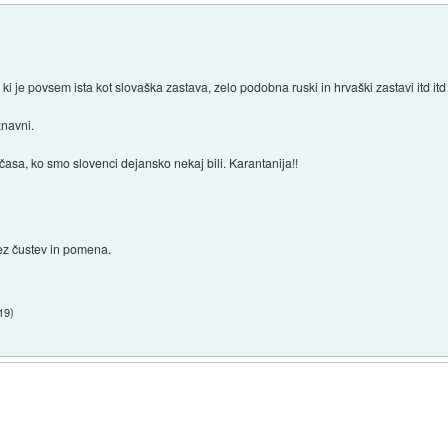
je povsem ista kot slovaška zastava, zelo podobna ruski in hrvaški zastavi itd itd i
znavni.
iz časa, ko smo slovenci dejansko nekaj bili. Karantanija!!
rez čustev in pomena.
:19
)