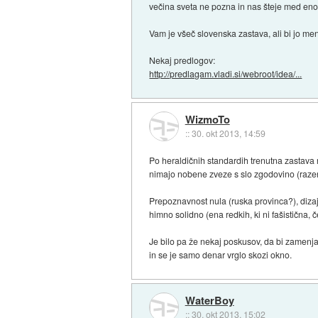
večina sveta ne pozna in nas šteje med eno
Vam je všeč slovenska zastava, ali bi jo men
Nekaj predlogov:
http://predlagam.vladi.si/webroot/idea/...
WizmoTo
::
30. okt 2013, 14:59
Po heraldičnih standardih trenutna zastava 
nimajo nobene zveze s slo zgodovino (raze
Prepoznavnost nula (ruska provinca?), dizaj
himno solidno (ena redkih, ki ni fašistična, č
Je bilo pa že nekaj poskusov, da bi zamenjali
in se je samo denar vrglo skozi okno.
WaterBoy
::
30. okt 2013, 15:02