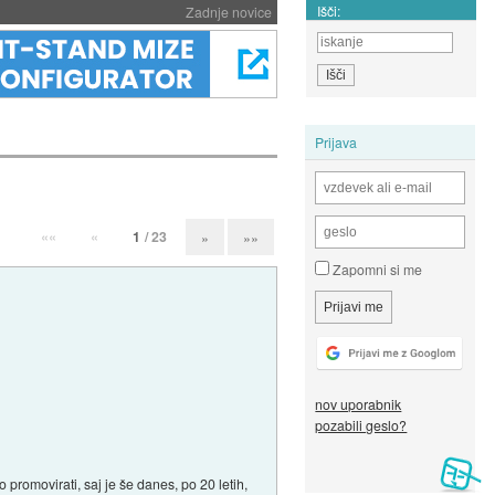
Išči:
Zadnje novice
Prijava
««
«
1
/ 23
»
»»
Zapomni si me
nov uporabnik
pozabili geslo?
promovirati, saj je še danes, po 20 letih,