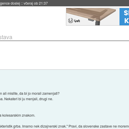
igence doslej
::
včeraj ob 21:37
stava
 ali mislite, da bi jo morali zamenjati?
. Nekateri bi ju menjali, drugi ne.
 s kolesarskim znakom.
akteristik grba. Imamo nek dizajnerski znak." Pravi, da slovenske zastave ne moremo 