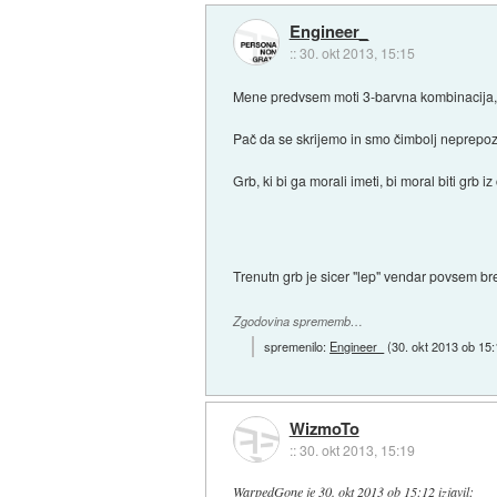
Engineer_
::
30. okt 2013, 15:15
Mene predvsem moti 3-barvna kombinacija, ki 
Pač da se skrijemo in smo čimbolj neprepo
Grb, ki bi ga morali imeti, bi moral biti grb 
Trenutn grb je sicer "lep" vendar povsem b
Zgodovina sprememb…
spremenilo:
Engineer_
(
30. okt 2013 ob 15
WizmoTo
::
30. okt 2013, 15:19
WarpedGone
je
30. okt 2013 ob 15:12
izjavil
: