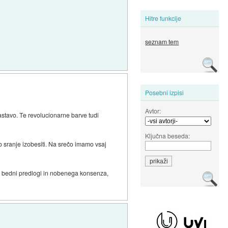
Hitre funkcije
seznam tem
Posebni izpisi
Avtor:
astavo. Te revolucionarne barve tudi
Ključna beseda:
o sranje izobesiti. Na srečo imamo vsaj
recej bedni predlogi in nobenega konsenza,