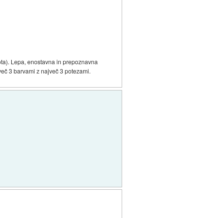
rota). Lepa, enostavna in prepoznavna
ajveč 3 barvami z največ 3 potezami.