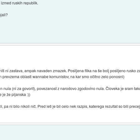
 izmed ruskih republik.
jali?
niti ni zastava, ampak navaden zmazek. Posiljena flika na še bolj posiljeno rusko z
n prevzema oblasti wannabe komunistov, na kar smo očitno zelo ponosni)
n nula (ni za govorit), povezanost z narodovo zgodovino nula. Človeka je sram tak
e je že pijanska :))
, pa ni bilo nikoli nič. Pred leti je bil celo nek razpis, katerega rezultat so bili p