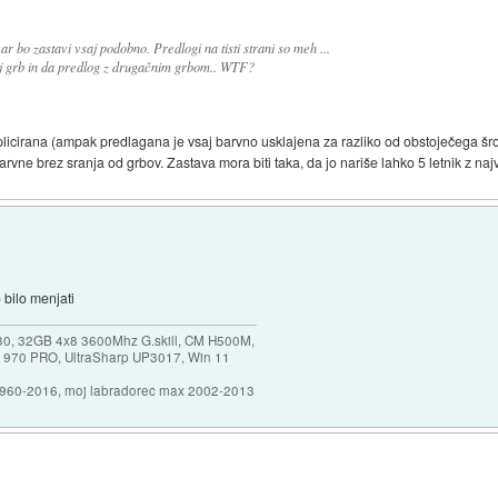
r bo zastavi vsaj podobno. Predlogi na tisti strani so meh ...
jej grb in da predlog z drugačnim grbom.. WTF?
mplicirana (ampak predlagana je vsaj barvno usklajena za razliko od obstoječega š
barvne brez sranja od grbov. Zastava mora biti taka, da jo nariše lahko 5 letnik z n
 bilo menjati
30, 32GB 4x8 3600Mhz G.skill, CM H500M,
 970 PRO, UltraSharp UP3017, Win 11
1960-2016, moj labradorec max 2002-2013