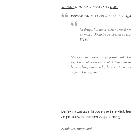
WizmoTo
je
30. okt 2013 ob 15:19
izjavil
:
WarpedGone
je
30. okt 2013 ob 15:12
izja
Ni druge, kot da se končno nariše ne
so meh ... Kritizira se obstoječo za
WTF?
Meni tudi to ni všeč, da je zastava tako 
razliko od obstoječega šrota). Lepa, enos
barvne brez sranja od grbov. Zastava mora 
največ 3 potezami.
perfektna zastava, ki pove vse in je kljub 
Je pa 100% ne narišeš v 3 potezah ;)
Zgodovina sprememb…