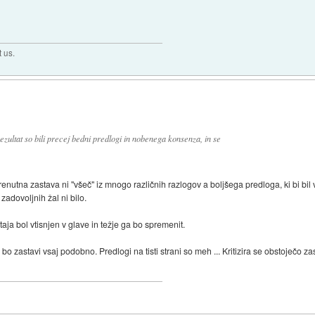
t us.
rezultat so bili precej bedni predlogi in nobenega konsenza, in se
enutna zastava ni "všeč" iz mnogo različnih razlogov a boljšega predloga, ki bi bil
zadovoljnih žal ni bilo.
aja bol vtisnjen v glave in težje ga bo spremenit.
bo zastavi vsaj podobno. Predlogi na tisti strani so meh ... Kritizira se obstoječo za