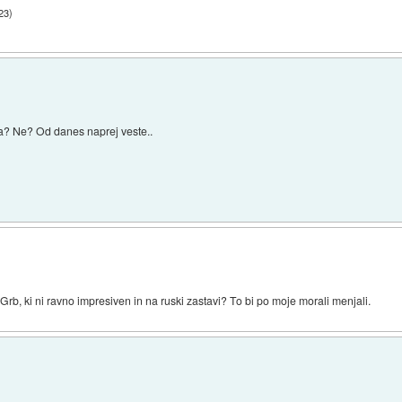
:23
)
ja? Ne? Od danes naprej veste..
i. Grb, ki ni ravno impresiven in na ruski zastavi? To bi po moje morali menjali.