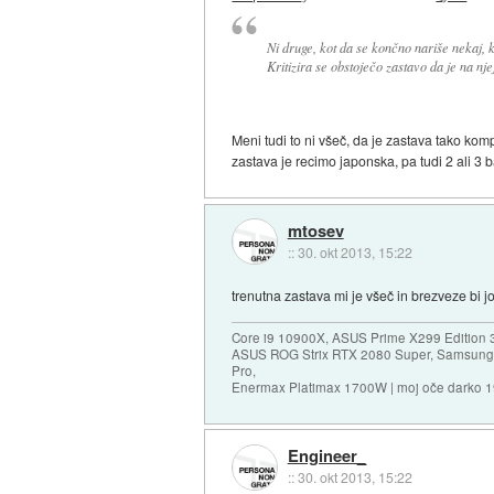
Ni druge, kot da se končno nariše nekaj, ka
Kritizira se obstoječo zastavo da je na n
Meni tudi to ni všeč, da je zastava tako ko
zastava je recimo japonska, pa tudi 2 ali 3 
mtosev
::
30. okt 2013, 15:22
trenutna zastava mi je všeč in brezveze bi jo
Core i9 10900X, ASUS Prime X299 Edition 
ASUS ROG Strix RTX 2080 Super, Samsung
Pro,
Enermax Platimax 1700W | moj oče darko 
Engineer_
::
30. okt 2013, 15:22