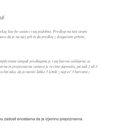
vil
:
kaj, kar bo zastavi vsaj podobno. Predlogi na tisti strani
stavo da je na njej grb in da predlog z drugačnim grbom..
komplicirana (ampak predlagana je vsaj barvno usklajena za
tavna in prepoznavna zastava je recimo japonska, pa tudi 2 ali 3
biti taka, da jo nariše lahko 5 letnik z največ 3 barvami z
temu zadosti enostavna da je izjemno prepoznavna.