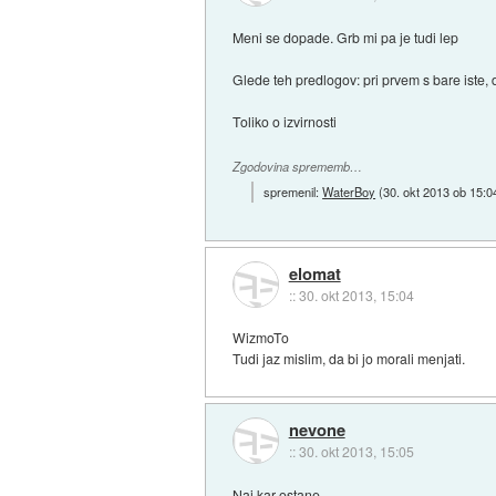
Meni se dopade. Grb mi pa je tudi lep
Glede teh predlogov: pri prvem s bare iste, 
Toliko o izvirnosti
Zgodovina sprememb…
spremenil:
WaterBoy
(
30. okt 2013 ob 15:0
elomat
::
30. okt 2013, 15:04
WizmoTo
Tudi jaz mislim, da bi jo morali menjati.
nevone
::
30. okt 2013, 15:05
Naj kar ostane.