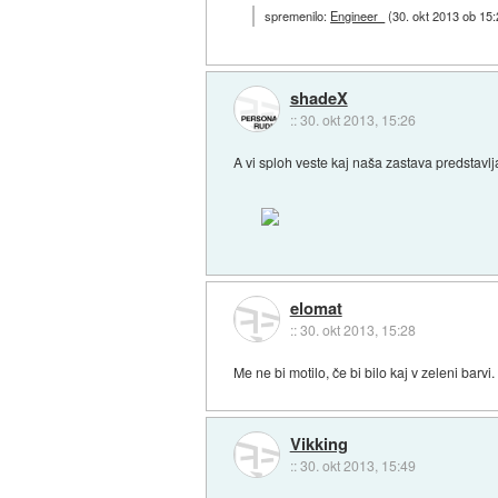
spremenilo:
Engineer_
(
30. okt 2013 ob 15
shadeX
::
30. okt 2013, 15:26
A vi sploh veste kaj naša zastava predstavl
elomat
::
30. okt 2013, 15:28
Me ne bi motilo, če bi bilo kaj v zeleni barv
Vikking
::
30. okt 2013, 15:49