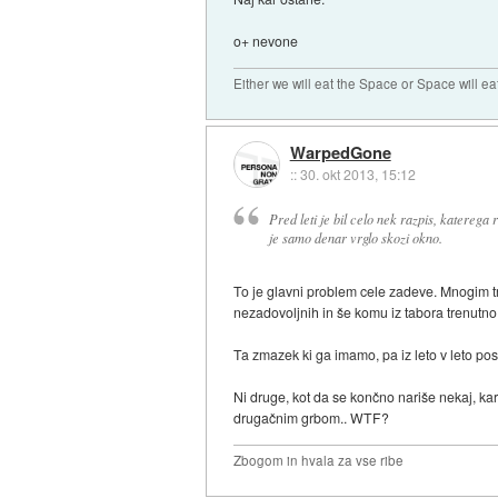
o+ nevone
Either we will eat the Space or Space will ea
WarpedGone
::
30. okt 2013, 15:12
Pred leti je bil celo nek razpis, katerega 
je samo denar vrglo skozi okno.
To je glavni problem cele zadeve. Mnogim tr
nezadovoljnih in še komu iz tabora trenutno 
Ta zmazek ki ga imamo, pa iz leto v leto post
Ni druge, kot da se končno nariše nekaj, kar 
drugačnim grbom.. WTF?
Zbogom in hvala za vse ribe