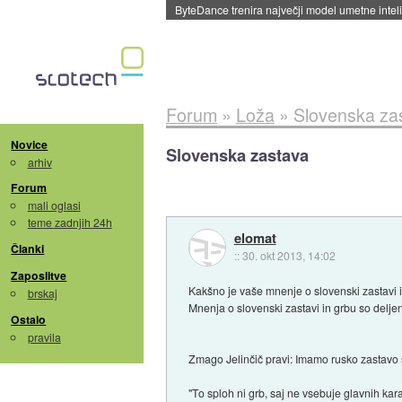
ByteDance trenira največji model umetne intel
Forum
»
Loža
»
Slovenska za
Novice
Slovenska zastava
arhiv
Forum
mali oglasi
teme zadnjih 24h
elomat
Članki
::
30. okt 2013, 14:02
Zaposlitve
Kakšno je vaše mnenje o slovenski zastavi in
brskaj
Mnenja o slovenski zastavi in grbu so deljena
Ostalo
pravila
Zmago Jelinčič pravi: Imamo rusko zastavo
"To sploh ni grb, saj ne vsebuje glavnih kar