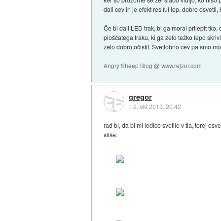
dali cev in je efekt res ful lep, dobro osvetli
Če bi dali LED trak, bi ga moral prilepit tko
ploščatega traku, ki ga zelo težko lepo skr
zelo dobro očistit. Svetlobno cev pa smo mont
Angry Sheep Blog @ www.rejzor.com
gregor
::
2. okt 2013, 20:42
rad bi, da bi mi ledice svetile v tla, torej osve
slike: