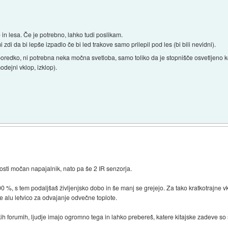
in lesa. Če je potrebno, lahko tudi poslikam.
 zdi da bi lepše izpadlo če bi led trakove samo prilepil pod les (bi bili nevidni).
lj poredko, ni potrebna neka močna svetloba, samo toliko da je stopnišče osvetljeno 
ejni vklop, izklop).
sti močan napajalnik, nato pa še 2 IR senzorja.
0 %, s tem podaljšaš življenjsko dobo in še manj se grejejo. Za tako kratkotrajne v
 še alu letvico za odvajanje odvečne toplote.
ih forumih, ljudje imajo ogromno tega in lahko prebereš, katere kitajske zadeve so 