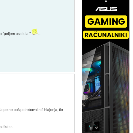
ko "peljem psa lulat"
...
klope ne boš potreboval nič hlajenja, če
solidne.