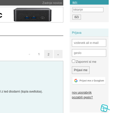
Išči:
Zadnje novice
Prijava
«
1
2
»
Zapomni si me
l z led diodami (topla svetloba).
nov uporabnik
pozabili geslo?