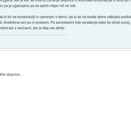
, ko pa je ugasnjeno pa se sploh nikjer nič ne vidi.
, da bi bil na konstrukciji in usmerjen v steno, da bi se od svetle stene odbijala sv
iviš. Svetlobna cev pa ni problem. Pa samolepilni trak vprašanje kako bo držal zuna
iral kar z vezicami, ker je itaq vse skrito.
tlile stopnice...