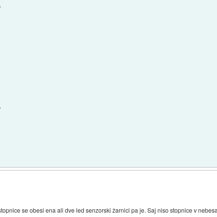
.
.
opnice se obesi ena ali dve led senzorski žarnici pa je. Saj niso stopnice v nebes