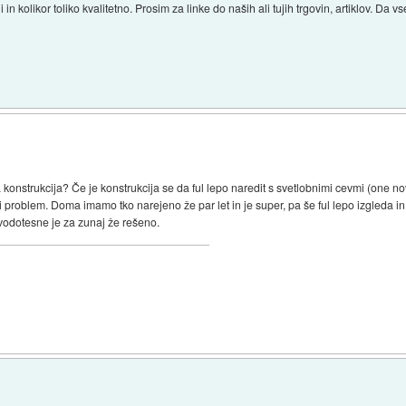
n kolikor toliko kvalitetno. Prosim za linke do naših ali tujih trgovin, artiklov. Da v
konstrukcija? Če je konstrukcija se da ful lepo naredit s svetlobnimi cevmi (one n
 problem. Doma imamo tko narejeno že par let in je super, pa še ful lepo izgleda in c
i vodotesne je za zunaj že rešeno.