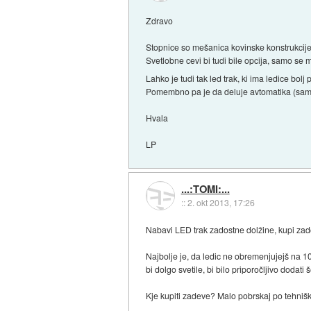
Zdravo
Stopnice so mešanica kovinske konstrukcije 
Svetlobne cevi bi tudi bile opcija, samo se mi
Lahko je tudi tak led trak, ki ima ledice bo
Pomembno pa je da deluje avtomatika (samod
Hvala
LP
...:TOMI:...
::
2. okt 2013, 17:26
Nabavi LED trak zadostne dolžine, kupi zado
Najbolje je, da ledic ne obremenjujejš na 10
bi dolgo svetile, bi bilo priporočljivo dodati
Kje kupiti zadeve? Malo pobrskaj po tehnišk