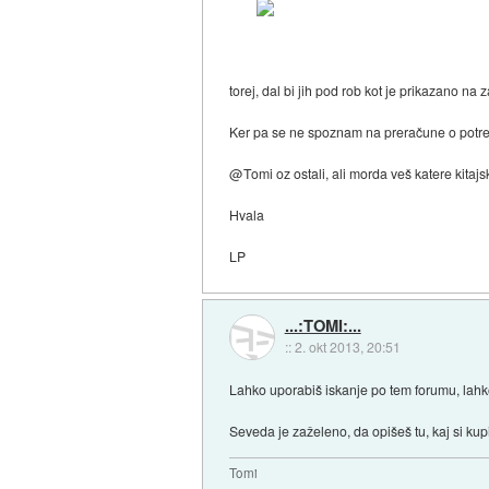
torej, dal bi jih pod rob kot je prikazano na za
Ker pa se ne spoznam na preračune o potrebni
@Tomi oz ostali, ali morda veš katere kitajs
Hvala
LP
...:TOMI:...
::
2. okt 2013, 20:51
Lahko uporabiš iskanje po tem forumu, lahko
Seveda je zaželeno, da opišeš tu, kaj si kupil
Tomi