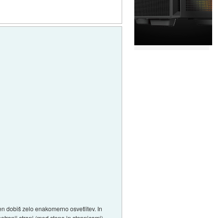
ven dobiš zelo enakomerno osvetlitev. In
otranji strani (med steno in stopnicami)