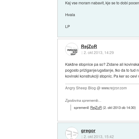
Kaj vse moram nabavit, kje se to dobi poceni i
Hvala
LP
RejZoR
::
2. okt 2013, 14:29
Kakšne stopnice pa so? Zidane ali kovinska 
pogosto prižiganje/ugašanje, tko da to tud ni
kovinski konstrukciji stopnic. Pa ker so cev
Angry Sheep Blog @ www.rejzor.com
Zgodovina sprememb…
spremenil:
RejZoR
(
2. okt 2013 ob 14:30
)
gregor
::
2. okt 2013, 15:42