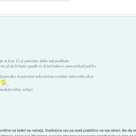
e in lesa. Če je potrebno, lahko tudi poslikam.
 mi zdi da bi lepše izpadlo če bi led trakove samo prilepil pod les
bolj poredko, ni potrebna neka močna svetloba, samo toliko da je
"
...
odejni vklop, izklop).
vršine na kateri se nahaja. Svetlobna cev pa sveti praktično na vse strani, tko da 
 prižgane, kar je kul. Mi imamo zunanje stopnice iz kovinske konstrukcije in smo po n