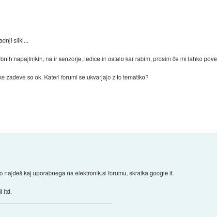
dnji sliki...
h napajlnikih, na ir senzorje, ledice in ostalo kar rabim, prosim če mi lahko povest
ke zadeve so ok. Kateri forumi se ukvarjajo z to tematiko?
 najdeš kaj uporabnega na elektronik.si forumu, skratka google it.
 itd.