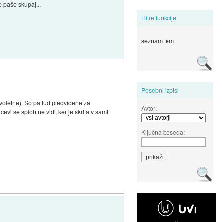
se paše skupaj...
Hitre funkcije
seznam tem
Posebni izpisi
ovoletne). So pa tud predvidene za
Avtor:
evi se sploh ne vidi, ker je skrita v sami
Ključna beseda: