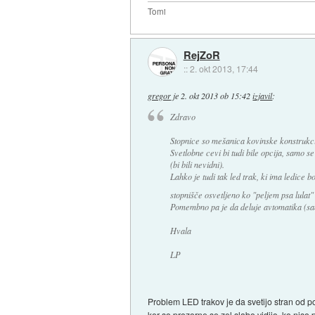
Tomi
RejZoR
::
2. okt 2013, 17:44
gregor
je
2. okt 2013 ob 15:42
izjavil
:
Zdravo
Stopnice so mešanica kovinske konstrukcij
Svetlobne cevi bi tudi bile opcija, samo se
(bi bili nevidni).
Lahko je tudi tak led trak, ki ima ledice 
stopnišče osvetljeno ko "peljem psa lulat
Pomembno pa je da deluje avtomatika (sam
Hvala
LP
Problem LED trakov je da svetijo stran od po
ker so prozorne se zel slabo vidijo, ko niso