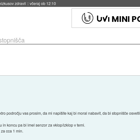
naslednji dve leti
::
včeraj ob 11:37
 stopnišča
tro področju vas prosim, da mi napišite kaj bi moral nabavit, da bi stopnišče osvetli
u in koncu pa bi imel senzor za vklop/izklop v temi.
 za cca 1 min.