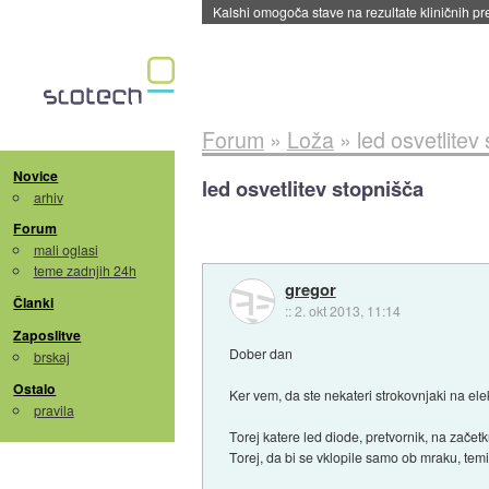
Sandisk že prodal več kot polovico SSD-jev za 
Forum
»
Loža
»
led osvetlitev
Novice
led osvetlitev stopnišča
arhiv
Forum
mali oglasi
teme zadnjih 24h
gregor
Članki
::
2. okt 2013, 11:14
Zaposlitve
Dober dan
brskaj
Ostalo
Ker vem, da ste nekateri strokovnjaki na elek
pravila
Torej katere led diode, pretvornik, na začetk
Torej, da bi se vklopile samo ob mraku, temi