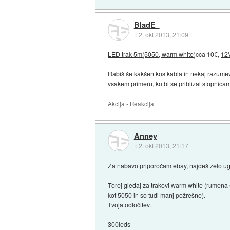
BladE_
::
2. okt 2013, 21:09
LED trak 5m(5050, warm white)
cca 10€,
12
Rabiš še kakšen kos kabla in nekaj razumeva
vsakem primeru, ko bi se približal stopnicam
Akcija - Reakcija
Anney
::
2. okt 2013, 21:17
Za nabavo priporočam ebay, najdeš zelo ug
Torej gledaj za trakovi warm white (rumena 
kot 5050 in so tudi manj požrešne).
Tvoja odločitev.
300leds