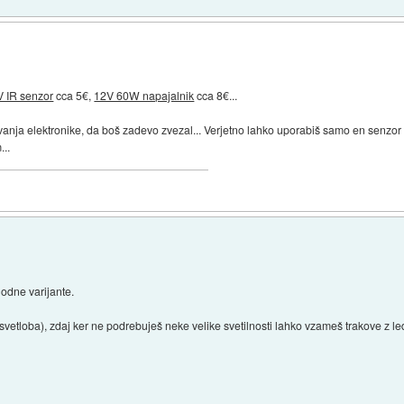
V IR senzor
cca 5€,
12V 60W napajalnik
cca 8€...
nja elektronike, da boš zadevo zvezal... Verjetno lahko uporabiš samo en senzor na 
...
odne varijante.
svetloba), zdaj ker ne podrebuješ neke velike svetilnosti lahko vzameš trakove z l