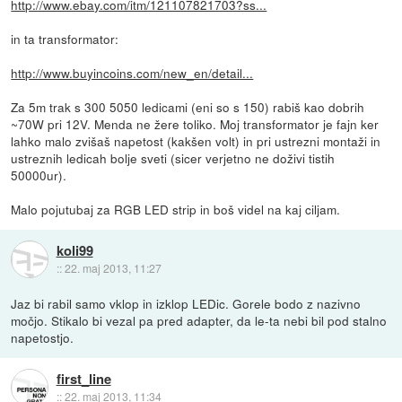
http://www.ebay.com/itm/121107821703?ss...
in ta transformator:
http://www.buyincoins.com/new_en/detail...
Za 5m trak s 300 5050 ledicami (eni so s 150) rabiš kao dobrih
~70W pri 12V. Menda ne žere toliko. Moj transformator je fajn ker
lahko malo zvišaš napetost (kakšen volt) in pri ustrezni montaži in
ustreznih ledicah bolje sveti (sicer verjetno ne doživi tistih
50000ur).
Malo pojutubaj za RGB LED strip in boš videl na kaj ciljam.
koli99
::
22. maj 2013, 11:27
Jaz bi rabil samo vklop in izklop LEDic. Gorele bodo z nazivno
močjo. Stikalo bi vezal pa pred adapter, da le-ta nebi bil pod stalno
napetostjo.
first_line
::
22. maj 2013, 11:34