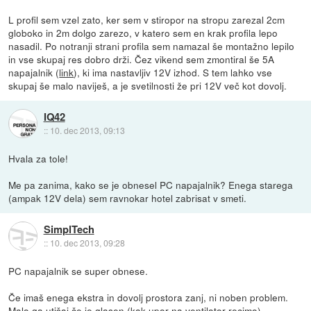
L profil sem vzel zato, ker sem v stiropor na stropu zarezal 2cm
globoko in 2m dolgo zarezo, v katero sem en krak profila lepo
nasadil. Po notranji strani profila sem namazal še montažno lepilo
in vse skupaj res dobro drži. Čez vikend sem zmontiral še 5A
napajalnik (
link
), ki ima nastavljiv 12V izhod. S tem lahko vse
skupaj še malo naviješ, a je svetilnosti že pri 12V več kot dovolj.
IQ42
::
10. dec 2013, 09:13
Hvala za tole!
Me pa zanima, kako se je obnesel PC napajalnik? Enega starega
(ampak 12V dela) sem ravnokar hotel zabrisat v smeti.
SimplTech
::
10. dec 2013, 09:28
PC napajalnik se super obnese.
Če imaš enega ekstra in dovolj prostora zanj, ni noben problem.
Malo ga utišaj če je glasen (kak upor na ventilator recimo),