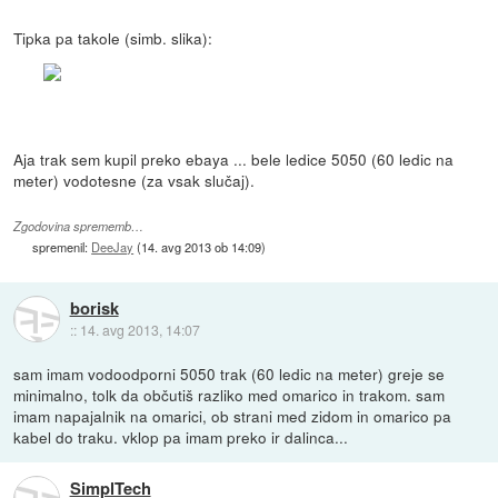
Tipka pa takole (simb. slika):
Aja trak sem kupil preko ebaya ... bele ledice 5050 (60 ledic na
meter) vodotesne (za vsak slučaj).
Zgodovina sprememb…
spremenil:
DeeJay
(
14. avg 2013 ob 14:09
)
borisk
::
14. avg 2013, 14:07
sam imam vodoodporni 5050 trak (60 ledic na meter) greje se
minimalno, tolk da občutiš razliko med omarico in trakom. sam
imam napajalnik na omarici, ob strani med zidom in omarico pa
kabel do traku. vklop pa imam preko ir dalinca...
SimplTech