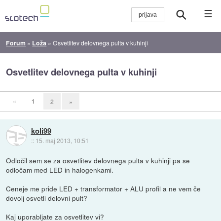
☰
Forum
»
Loža
»
Osvetlitev delovnega pulta v kuhinji
Osvetlitev delovnega pulta v kuhinji
«
1
2
»
koli99
::
15. maj 2013, 10:51
Odločil sem se za osvetlitev delovnega pulta v kuhinji pa se
odločam med LED in halogenkami.
Ceneje me pride LED + transformator + ALU profil a ne vem če
dovolj osvetli delovni pult?
Kaj uporabljate za osvetlitev vi?