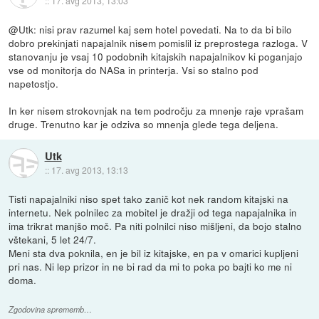
::
17. avg 2013, 13:03
@Utk: nisi prav razumel kaj sem hotel povedati. Na to da bi bilo
dobro prekinjati napajalnik nisem pomislil iz preprostega razloga. V
stanovanju je vsaj 10 podobnih kitajskih napajalnikov ki poganjajo
vse od monitorja do NASa in printerja. Vsi so stalno pod
napetostjo.
In ker nisem strokovnjak na tem področju za mnenje raje vprašam
druge. Trenutno kar je odziva so mnenja glede tega deljena.
Utk
::
17. avg 2013, 13:13
Tisti napajalniki niso spet tako zanič kot nek random kitajski na
internetu. Nek polnilec za mobitel je dražji od tega napajalnika in
ima trikrat manjšo moč. Pa niti polnilci niso mišljeni, da bojo stalno
vštekani, 5 let 24/7.
Meni sta dva poknila, en je bil iz kitajske, en pa v omarici kupljeni
pri nas. Ni lep prizor in ne bi rad da mi to poka po bajti ko me ni
doma.
Zgodovina sprememb…