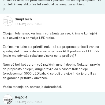
po želji imam lahko res ful svetlo al pa samo za ambient..
lp
SimplTech
::
14. avg 2013, 13:32
Obujam tole temo, ker imam vprašanje za vse, ki imate kuhinjski
pult osvetljen s pomočjo LED traku.
Zanima me kako ste pritrdili trak - ali ste preprosto prilepili trak na
spodnji del omaric? Je kdo šel v nabavo ALU profilov za LED trak
(malo me odvrača relativno visoka cena profilov)?
Namreč bolj kot berem več različnih mnenj dobim. Nekateri pravijo
da preprosto prilepiti, drugi pravijo da s časom trak odlepi
(predvsem pri 5050 LEDicah, ki se bolj grejejo) in da je profil za
dolgoročno pritrditev obvezen.
Vsako mnenje oz. nasvet je dobrodošel.
RejZoR
::
14. avg 2013, 13:38