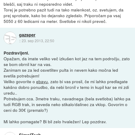
blešči, saj traku ni neposredno videt.
Torej je potrebno pazit tudi na tako malenkost, oz. svetujem, da
prej sprobate, kako bo dejansko zgledalo. Priporočam pa vsaj
5050 z 60 ledicami na meter. Svetlobe ni nikoli preveč.
gazsper
::
23. sep 2013, 22:50
Pozdravljeni.
Opažam, da imate veliko več izkušen kot jaz na tem področju, zato
se bom obrnil kar na vas.
Zanimam se za led osvetlitev pulta in nevem kako močna led
svetila potrebujem!
Veliko govorite o
ebayu
, zato bi vas prosil, če mi lahko predlagate
kakšno dobro ponudbo, da nebi brcnil v temo in kupil kar se mi zdi
uredu..
Potrebujem cca. 3metre traku, navadnega (bela svetloba) lahko pa
tudi RGB trak, in seveda neko stikalo/dalinec za vklop. Govorim o
ceni do 30€ (premalo?)
Mi lahko pomagate? Bi bil zelo hvaležen! Lep pozdrav.