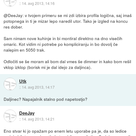
::
14. avg 2013, 14:16
@DeeJay: v tvojem primeru se mi zdi izbira profila logična, saj imaš
potopnega in ti je mizar lepo naredil utor. Tako je izgled na koncu
res dober.
Sam nimam nove kuhinje in bi montiral direktno na dno visečih
omaric. Kot vidim ni potrebe po kompliciranju in bo dovolj če
nalepim en 5050 trak.
Odločiti se še moram ali bom dal vmes še dimmer in kako bom rešil
vklop izklop (borisk mi je dal idejo za daljinca).
Utk
::
14. avg 2013, 14:17
Daljinec? Napajalnik stalno pod napetostjo?
DeeJay
::
14. avg 2013, 14:21
Eno stvar ki jo opažam po enem letu uporabe pa je, da so ledice