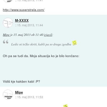
http://www.superstrela.com/
M-XXXX
::
15. maj 2013, 11:44
Mipe
je
15. maj 2013 ob 11:40
izjavil
:
Ledic ni težko skriti, kabli pa so druga zgodba
Oh pa se tudi da. Moja situacija ko je bilo končano:
Vidiš kje kakšen kabl :P?
Mipe
::
15. maj 2013, 11:53