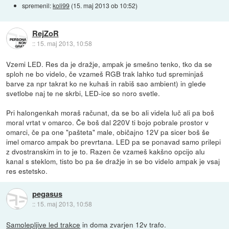
spremenil:
koli99
(
15. maj 2013 ob 10:52
)
RejZoR
::
15. maj 2013, 10:58
Vzemi LED. Res da je dražje, ampak je smešno tenko, tko da se
sploh ne bo videlo, če vzameš RGB trak lahko tud spreminjaš
barve za npr takrat ko ne kuhaš in rabiš sao ambient) in glede
svetlobe naj te ne skrbi, LED-ice so noro svetle.
Pri halongenkah moraš računat, da se bo ali videla luč ali pa boš
moral vrtat v omarco. Če boš dal 220V ti bojo pobrale prostor v
omarci, če pa one "pašteta" male, običajno 12V pa sicer boš še
imel omarco ampak bo prevrtana. LED pa se ponavad samo prilepi
z dvostranskim in to je to. Razen če vzameš kakšno opcijo alu
kanal s steklom, tisto bo pa še dražje in se bo videlo ampak je vsaj
res estetsko.
pegasus
::
15. maj 2013, 10:58
Samolepljive led trakce
in doma zvarjen 12v trafo.