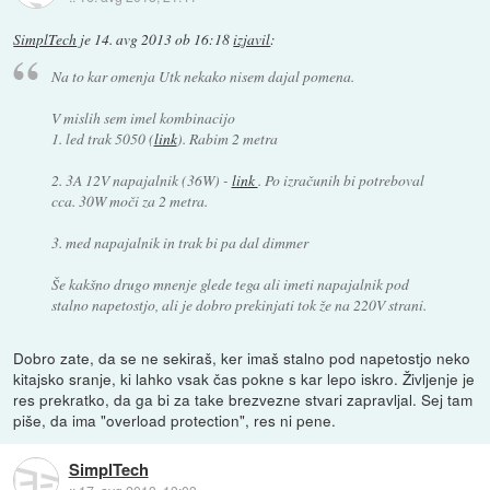
SimplTech
je
14. avg 2013 ob 16:18
izjavil
:
Na to kar omenja Utk nekako nisem dajal pomena.
V mislih sem imel kombinacijo
1. led trak 5050 (
link
). Rabim 2 metra
2. 3A 12V napajalnik (36W) -
link
. Po izračunih bi potreboval
cca. 30W moči za 2 metra.
3. med napajalnik in trak bi pa dal dimmer
Še kakšno drugo mnenje glede tega ali imeti napajalnik pod
stalno napetostjo, ali je dobro prekinjati tok že na 220V strani.
Dobro zate, da se ne sekiraš, ker imaš stalno pod napetostjo neko
kitajsko sranje, ki lahko vsak čas pokne s kar lepo iskro. Življenje je
res prekratko, da ga bi za take brezvezne stvari zapravljal. Sej tam
piše, da ima "overload protection", res ni pene.
SimplTech