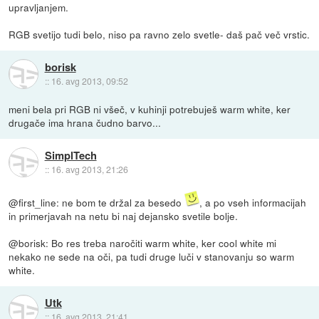
upravljanjem.
RGB svetijo tudi belo, niso pa ravno zelo svetle- daš pač več vrstic.
borisk
::
16. avg 2013, 09:52
meni bela pri RGB ni všeč, v kuhinji potrebuješ warm white, ker
drugače ima hrana čudno barvo...
SimplTech
::
16. avg 2013, 21:26
@first_line: ne bom te držal za besedo
, a po vseh informacijah
in primerjavah na netu bi naj dejansko svetile bolje.
@borisk: Bo res treba naročiti warm white, ker cool white mi
nekako ne sede na oči, pa tudi druge luči v stanovanju so warm
white.
Utk
::
16. avg 2013, 21:41