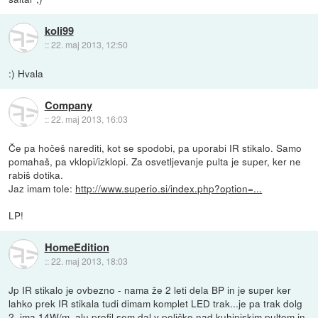
koli99
::
22. maj 2013, 12:50
:) Hvala
Company
::
22. maj 2013, 16:03
Če pa hočeš narediti, kot se spodobi, pa uporabi IR stikalo. Samo
pomahaš, pa vklopi/izklopi. Za osvetljevanje pulta je super, ker ne
rabiš dotika.
Jaz imam tole:
http://www.superio.si/index.php?option=...
LP!
HomeEdition
::
22. maj 2013, 18:03
Jp IR stikalo je ovbezno - nama že 2 leti dela BP in je super ker
lahko prek IR stikala tudi dimam komplet LED trak...je pa trak dolg
2, ima 14W/m, alu profil sem dal v poličko nad kuhinjskim pultom in