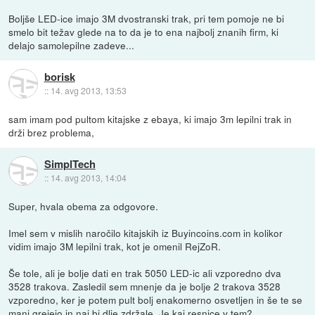
Boljše LED-ice imajo 3M dvostranski trak, pri tem pomoje ne bi
smelo bit težav glede na to da je to ena najbolj znanih firm, ki
delajo samolepilne zadeve...
borisk
::
14. avg 2013, 13:53
sam imam pod pultom kitajske z ebaya, ki imajo 3m lepilni trak in
drži brez problema,
SimplTech
::
14. avg 2013, 14:04
Super, hvala obema za odgovore.
Imel sem v mislih naročilo kitajskih iz Buyincoins.com in kolikor
vidim imajo 3M lepilni trak, kot je omenil RejZoR.
Še tole, ali je bolje dati en trak 5050 LED-ic ali vzporedno dva
3528 trakova. Zasledil sem mnenje da je bolje 2 trakova 3528
vzporedno, ker je potem pult bolj enakomerno osvetljen in še te se
manj grejejo in naj bi dlje zdržale. Je kaj resnice v tem?