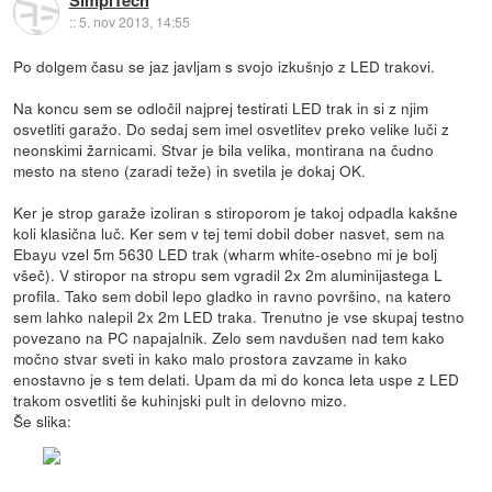
SimplTech
::
5. nov 2013, 14:55
Po dolgem času se jaz javljam s svojo izkušnjo z LED trakovi.
Na koncu sem se odločil najprej testirati LED trak in si z njim
osvetliti garažo. Do sedaj sem imel osvetlitev preko velike luči z
neonskimi žarnicami. Stvar je bila velika, montirana na čudno
mesto na steno (zaradi teže) in svetila je dokaj OK.
Ker je strop garaže izoliran s stiroporom je takoj odpadla kakšne
koli klasična luč. Ker sem v tej temi dobil dober nasvet, sem na
Ebayu vzel 5m 5630 LED trak (wharm white-osebno mi je bolj
všeč). V stiropor na stropu sem vgradil 2x 2m aluminijastega L
profila. Tako sem dobil lepo gladko in ravno površino, na katero
sem lahko nalepil 2x 2m LED traka. Trenutno je vse skupaj testno
povezano na PC napajalnik. Zelo sem navdušen nad tem kako
močno stvar sveti in kako malo prostora zavzame in kako
enostavno je s tem delati. Upam da mi do konca leta uspe z LED
trakom osvetliti še kuhinjski pult in delovno mizo.
Še slika: