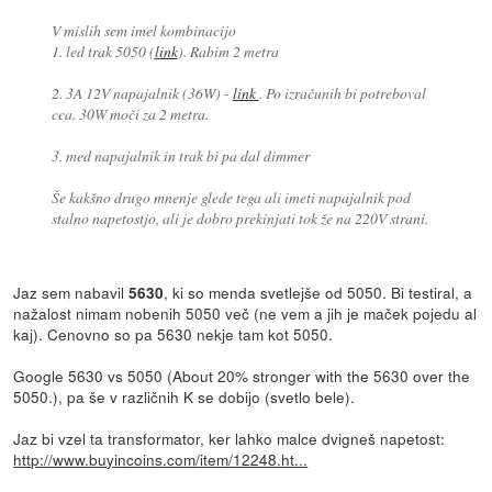
V mislih sem imel kombinacijo
1. led trak 5050 (
link
). Rabim 2 metra
2. 3A 12V napajalnik (36W) -
link
. Po izračunih bi potreboval
cca. 30W moči za 2 metra.
3. med napajalnik in trak bi pa dal dimmer
Še kakšno drugo mnenje glede tega ali imeti napajalnik pod
stalno napetostjo, ali je dobro prekinjati tok že na 220V strani.
Jaz sem nabavil
, ki so menda svetlejše od 5050. Bi testiral, a
5630
nažalost nimam nobenih 5050 več (ne vem a jih je maček pojedu al
kaj). Cenovno so pa 5630 nekje tam kot 5050.
Google 5630 vs 5050 (About 20% stronger with the 5630 over the
5050.), pa še v različnih K se dobijo (svetlo bele).
Jaz bi vzel ta transformator, ker lahko malce dvigneš napetost:
http://www.buyincoins.com/item/12248.ht...