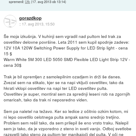
spremenil:
Utk
(
17. avg 2013 ob 13:14
)
gorazdkop
::
17. avg 2013, 15:50
Še moja izkušnja. V kuhinji sem vgradil nad pultom led trak za
osvetlitev delovne površine. Leta 2011 sem kupil spodnje zadeve:
12V 10A 120W Switching Power Supply for LED Strip light - cena
15 $
Warm White 5M 300 LED 5050 SMD Flexible LED Light Strip 12V -
cena 30$
Trak je bil opremljen z samolepilnim ozadjem in drži še danes.
Zvezal sem na stikalo, kjer se na napi vključi osvetlitev, tako da
hkrati vklopi osvetlitev na napi ter LED osvetlitev pulta.
Osvetlitev je super, montiral sem za sprednji leseni rob na zgornjih
omaricah, tako da trak ni neposredno viden.
Sem pa naletel na težavo. Ker so ledice z očitnio ozkim kotom, mi
ni lepo osvetlilo celotnega pulta ampak samo srednjo tretjino.
Problem sem rešil tako, da sem prilepil še eno vrsto traku. Nalepil
sem jo tako, da je vzporedno z steno in sveti vanjo. Odboj svetlobe
razsvetli tako steno za pultom ter manjkajoči del pulta. V oči ne