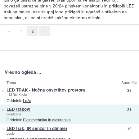
povežeš ustrezne pine v 20/24 pinskem konektorju in priklopiš LED
trak na molex. Vse skupaj lepo prižigaš in ugašaš s stikalom na
napajalcu, ali pa si urediš kakšno eksterno stikalo.
«
1
2
»
Vredno ogleda ...
Tema
Sporočila
»
LED TRAK - Nočna osvetlitev prostora
33
--MiRaLdInJo
Oddelek:
Loža
»
LED trakovi
31
deadzone
Oddelek:
Elektrotehnika in elektronika
»
LED trak, IR senzor in dimmer
19
bsslo
Oddelek:
Elektrotehnika in elektronika