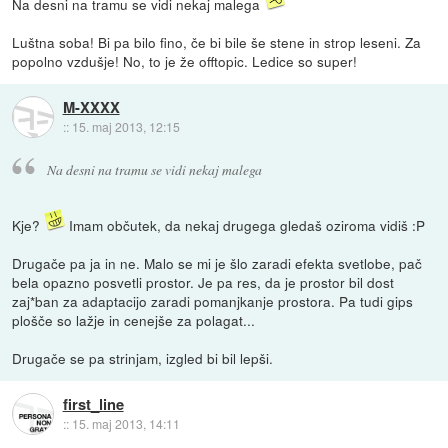
Na desni na tramu se vidi nekaj malega
Luštna soba! Bi pa bilo fino, če bi bile še stene in strop leseni. Za
popolno vzdušje! No, to je že offtopic. Ledice so super!
M-XXXX
::
15. maj 2013, 12:15
Na desni na tramu se vidi nekaj malega
Kje?
Imam občutek, da nekaj drugega gledaš oziroma vidiš :P
Drugače pa ja in ne. Malo se mi je šlo zaradi efekta svetlobe, pač
bela opazno posvetli prostor. Je pa res, da je prostor bil dost
zaj*ban za adaptacijo zaradi pomanjkanje prostora. Pa tudi gips
plošče so lažje in cenejše za polagat...
Drugače se pa strinjam, izgled bi bil lepši.
first_line
::
15. maj 2013, 14:11