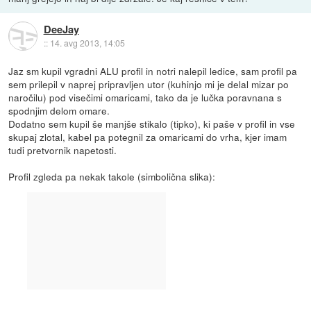
DeeJay
::
14. avg 2013, 14:05
Jaz sm kupil vgradni ALU profil in notri nalepil ledice, sam profil pa
sem prilepil v naprej pripravljen utor (kuhinjo mi je delal mizar po
naročilu) pod visečimi omaricami, tako da je lučka poravnana s
spodnjim delom omare.
Dodatno sem kupil še manjše stikalo (tipko), ki paše v profil in vse
skupaj zlotal, kabel pa potegnil za omaricami do vrha, kjer imam
tudi pretvornik napetosti.
Profil zgleda pa nekak takole (simbolična slika):