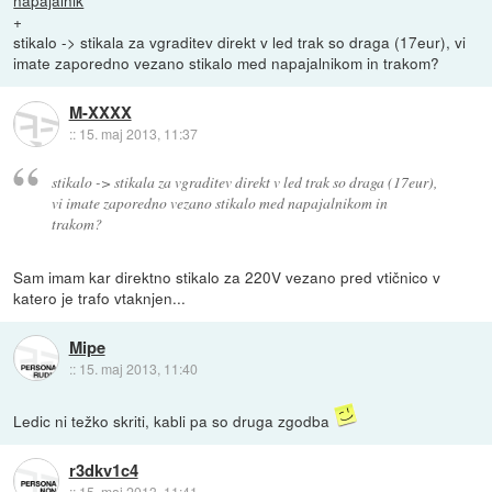
napajalnik
+
stikalo -> stikala za vgraditev direkt v led trak so draga (17eur), vi
imate zaporedno vezano stikalo med napajalnikom in trakom?
M-XXXX
::
15. maj 2013, 11:37
stikalo -> stikala za vgraditev direkt v led trak so draga (17eur),
vi imate zaporedno vezano stikalo med napajalnikom in
trakom?
Sam imam kar direktno stikalo za 220V vezano pred vtičnico v
katero je trafo vtaknjen...
Mipe
::
15. maj 2013, 11:40
Ledic ni težko skriti, kabli pa so druga zgodba
r3dkv1c4
::
15. maj 2013, 11:41