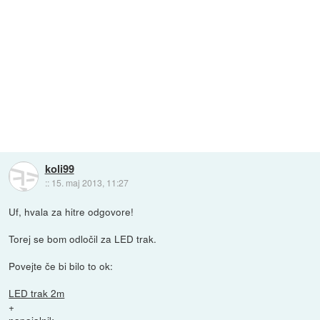
koli99
::
15. maj 2013, 11:27
Uf, hvala za hitre odgovore!
Torej se bom odločil za LED trak.
Povejte če bi bilo to ok:
LED trak 2m
+