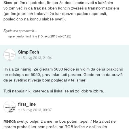
Sicer pri 2m ni potrebe, 5m pa že dosti lepše sveti s kakšnim
voltom več in da trak na obeh koncih zvežeš s transformatorjem
(po 5m je pri teh trakovih že kar opazen padec napetosti,
posledično na koncu slabše sveti).
Zgodovina sprememb…
spremenilo:
first_line
(
15. avg 2013 ob 07:28
)
SimplTech
::
15. avg 2013, 21:04
Hvala za namig. Že gledam 5630 ledice in vidim da cena praktično
ne odstopa od 5050, prav tako tudi poraba. Glede na to da praviš
da je svetilnost večja bom pogledal v tej smeri.
Tudi napajalnik, katerega si linkal se mi zdi dobra izbira.
first_line
::
16. avg 2013, 09:37
svetijo bolje. Da me ne boš potem tepel :/ Na žalost ne
Menda
morem probati ker sem prešel na RGB ledice z daljinskim