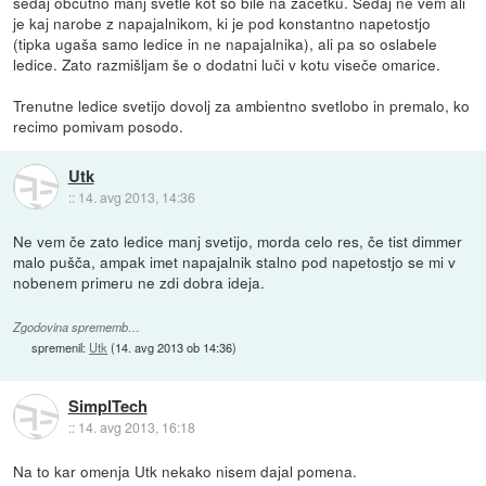
sedaj občutno manj svetle kot so bile na začetku. Sedaj ne vem ali
je kaj narobe z napajalnikom, ki je pod konstantno napetostjo
(tipka ugaša samo ledice in ne napajalnika), ali pa so oslabele
ledice. Zato razmišljam še o dodatni luči v kotu viseče omarice.
Trenutne ledice svetijo dovolj za ambientno svetlobo in premalo, ko
recimo pomivam posodo.
Utk
::
14. avg 2013, 14:36
Ne vem če zato ledice manj svetijo, morda celo res, če tist dimmer
malo pušča, ampak imet napajalnik stalno pod napetostjo se mi v
nobenem primeru ne zdi dobra ideja.
Zgodovina sprememb…
spremenil:
Utk
(
14. avg 2013 ob 14:36
)
SimplTech
::
14. avg 2013, 16:18
Na to kar omenja Utk nekako nisem dajal pomena.