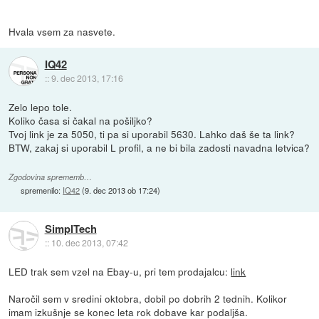
Hvala vsem za nasvete.
IQ42
::
9. dec 2013, 17:16
Zelo lepo tole.
Koliko časa si čakal na pošiljko?
Tvoj link je za 5050, ti pa si uporabil 5630. Lahko daš še ta link?
BTW, zakaj si uporabil L profil, a ne bi bila zadosti navadna letvica?
Zgodovina sprememb…
spremenilo:
IQ42
(
9. dec 2013 ob 17:24
)
SimplTech
::
10. dec 2013, 07:42
LED trak sem vzel na Ebay-u, pri tem prodajalcu:
link
Naročil sem v sredini oktobra, dobil po dobrih 2 tednih. Kolikor
imam izkušnje se konec leta rok dobave kar podaljša.