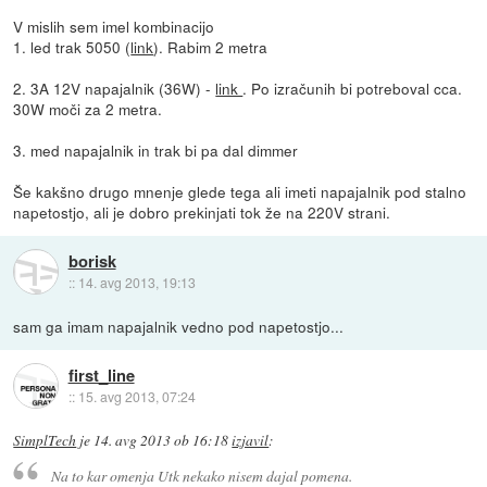
V mislih sem imel kombinacijo
1. led trak 5050 (
link
). Rabim 2 metra
2. 3A 12V napajalnik (36W) -
link
. Po izračunih bi potreboval cca.
30W moči za 2 metra.
3. med napajalnik in trak bi pa dal dimmer
Še kakšno drugo mnenje glede tega ali imeti napajalnik pod stalno
napetostjo, ali je dobro prekinjati tok že na 220V strani.
borisk
::
14. avg 2013, 19:13
sam ga imam napajalnik vedno pod napetostjo...
first_line
::
15. avg 2013, 07:24
SimplTech
je
14. avg 2013 ob 16:18
izjavil
:
Na to kar omenja Utk nekako nisem dajal pomena.