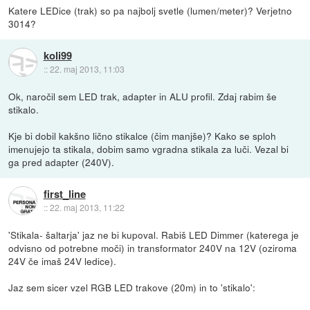
Katere LEDice (trak) so pa najbolj svetle (lumen/meter)? Verjetno
3014?
koli99
::
22. maj 2013, 11:03
Ok, naročil sem LED trak, adapter in ALU profil. Zdaj rabim še
stikalo.
Kje bi dobil kakšno lično stikalce (čim manjše)? Kako se sploh
imenujejo ta stikala, dobim samo vgradna stikala za luči. Vezal bi
ga pred adapter (240V).
first_line
::
22. maj 2013, 11:22
'Stikala- šaltarja' jaz ne bi kupoval. Rabiš LED Dimmer (katerega je
odvisno od potrebne moči) in transformator 240V na 12V (oziroma
24V če imaš 24V ledice).
Jaz sem sicer vzel RGB LED trakove (20m) in to 'stikalo':