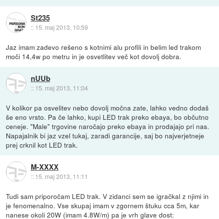
St235
::
15. maj 2013, 10:59
Jaz imam zadevo rešeno s kotnimi alu profili in belim led trakom
moči 14,4w po metru in je osvetlitev več kot dovolj dobra.
nUUb
::
15. maj 2013, 11:04
V kolikor pa osvelitev nebo dovolj močna zate, lahko vedno dodaš
še eno vrsto. Pa če lahko, kupi LED trak preko ebaya, bo občutno
ceneje. "Male" trgovine naročajo preko ebaya in prodajajo pri nas.
Napajalnik bi jaz vzel tukaj, zaradi garancije, saj bo najverjetneje
prej crknil kot LED trak.
M-XXXX
::
15. maj 2013, 11:11
Tudi sam priporočam LED trak. V zidanci sem se igračkal z njimi in
je fenomenalno. Vse skupaj imam v zgornem štuku cca 5m, kar
nanese okoli 20W (imam 4.8W/m) pa je vrh glave dost: