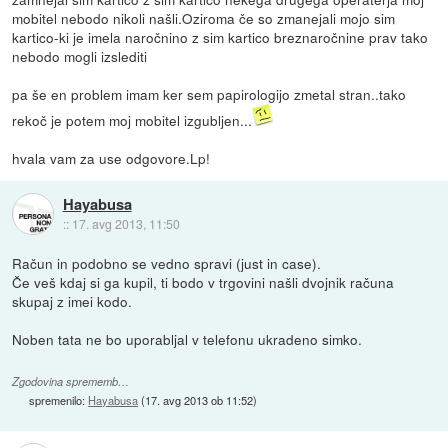
mobitel nebodo nikoli našli.Oziroma če so zmanejali mojo sim
kartico-ki je imela naročnino z sim kartico breznaročnine prav tako
nebodo mogli izslediti
pa še en problem imam ker sem papirologijo zmetal stran..tako
rekoč je potem moj mobitel izgubljen...
hvala vam za use odgovore.Lp!
Hayabusa
::
17. avg 2013, 11:50
Račun in podobno se vedno spravi (just in case).
Če veš kdaj si ga kupil, ti bodo v trgovini našli dvojnik računa
skupaj z imei kodo.
Noben tata ne bo uporabljal v telefonu ukradeno simko.
Zgodovina sprememb…
spremenilo:
Hayabusa
(
17. avg 2013 ob 11:52
)