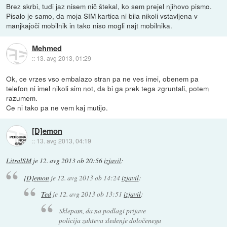
Brez skrbi, tudi jaz nisem nič štekal, ko sem prejel njihovo pismo.
Pisalo je samo, da moja SIM kartica ni bila nikoli vstavljena v
manjkajoči mobilnik in tako niso mogli najt mobilnika.
Mehmed
::
13. avg 2013, 01:29
Ok, ce vrzes vso embalazo stran pa ne ves imei, obenem pa
telefon ni imel nikoli sim not, da bi ga prek tega zgruntali, potem
razumem.
Ce ni tako pa ne vem kaj mutijo.
[D]emon
::
13. avg 2013, 04:19
LitralSM
je
12. avg 2013 ob 20:56
izjavil
:
[D]emon
je
12. avg 2013 ob 14:24
izjavil
:
Ted
je
12. avg 2013 ob 13:51
izjavil
:
Sklepam, da na podlagi prijave
policija zahteva sledenje določenega