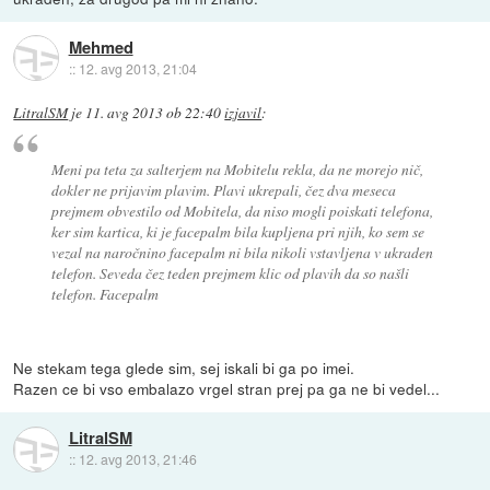
Mehmed
::
12. avg 2013, 21:04
LitralSM
je
11. avg 2013 ob 22:40
izjavil
:
Meni pa teta za salterjem na Mobitelu rekla, da ne morejo nič,
dokler ne prijavim plavim. Plavi ukrepali, čez dva meseca
prejmem obvestilo od Mobitela, da niso mogli poiskati telefona,
ker sim kartica, ki je facepalm bila kupljena pri njih, ko sem se
vezal na naročnino facepalm ni bila nikoli vstavljena v ukraden
telefon. Seveda čez teden prejmem klic od plavih da so našli
telefon. Facepalm
Ne stekam tega glede sim, sej iskali bi ga po imei.
Razen ce bi vso embalazo vrgel stran prej pa ga ne bi vedel...
LitralSM
::
12. avg 2013, 21:46