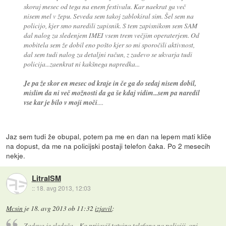
skoraj mesec od tega na enem festivalu. Kar naekrat ga več
nisem mel v žepu. Seveda sem takoj zablokiral sim. Šel sem na
policijo, kjer smo naredili zapisnik. S tem zapisnikom sem SAM
dal nalog za sledenjem IMEI vsem trem večjim operaterjem. Od
mobitela sem že dobil eno pošto kjer so mi sporočili aktivnost,
dal sem tudi nalog za detaljni račun, z zadevo se ukvarja tudi
policija...zaenkrat ni kakšnega napredka...
Je pa že skor en mesec od kraje in če ga do sedaj nisem dobil,
mislim da ni več možnosti da ga še kdaj vidim...sem pa naredil
vse kar je bilo v moji moči
....
Jaz sem tudi že obupal, potem pa me en dan na lepem mati kliče
na dopust, da me na policijski postaji telefon čaka. Po 2 mesecih
nekje.
LitralSM
::
18. avg 2013, 12:03
Mcsin
je
18. avg 2013 ob 11:32
izjavil
:
Zadeva je sledeča... Ko prijaviš tatvino telefona na policiji, oni