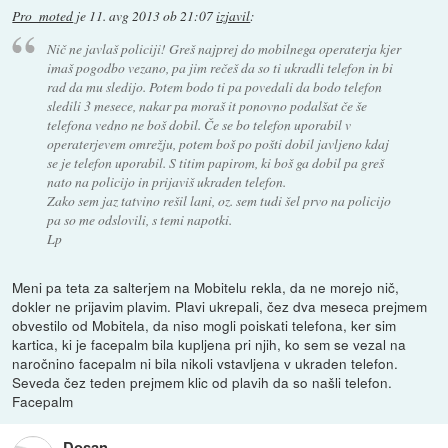
Pro_moted
je
11. avg 2013 ob 21:07
izjavil
:
Nič ne javlaš policiji! Greš najprej do mobilnega operaterja kjer
imaš pogodbo vezano, pa jim rečeš da so ti ukradli telefon in bi
rad da mu sledijo. Potem bodo ti pa povedali da bodo telefon
sledili 3 mesece, nakar pa moraš it ponovno podalšat če še
telefona vedno ne boš dobil. Če se bo telefon uporabil v
operaterjevem omrežju, potem boš po pošti dobil javljeno kdaj
se je telefon uporabil. S titim papirom, ki boš ga dobil pa greš
nato na policijo in prijaviš ukraden telefon.
Zako sem jaz tatvino rešil lani, oz. sem tudi šel prvo na policijo
pa so me odslovili, s temi napotki.
Lp
Meni pa teta za salterjem na Mobitelu rekla, da ne morejo nič,
dokler ne prijavim plavim. Plavi ukrepali, čez dva meseca prejmem
obvestilo od Mobitela, da niso mogli poiskati telefona, ker sim
kartica, ki je facepalm bila kupljena pri njih, ko sem se vezal na
naročnino facepalm ni bila nikoli vstavljena v ukraden telefon.
Seveda čez teden prejmem klic od plavih da so našli telefon.
Facepalm
Dosan