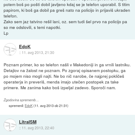
potem boš po pošti dobil javljeno kdaj se je telefon uporabil. S titim
papirom, ki boš ga dobil pa greš nato na policijo in prijaviš ukraden
telefon.
Zako sem jaz tatvino rešil lani, oz. sem tudi šel prvo na policijo pa
so me odslovili, s temi napotki.
Lp
EdoK
::
11. avg 2013, 21:30
Poznam primer, ko so telefon našli v Makedoniji in ga vrnili lastniku.
Detajlov na žalost ne poznam. Po zgoraj opisanem postopku, ga
po mojem niso mogli najti. Ne bo nič narobe, če najprej pokličeš
operaterja in preveriš, menda imajo utečen postopek za take
primere. Me zanima kako boš izpeljal zadevo. Sporoči nam.
Zgodovina sprememb…
spremenil:
EdoK
(
11. avg 2013 ob 21:31
)
LitralSM
::
11. avg 2013, 22:40