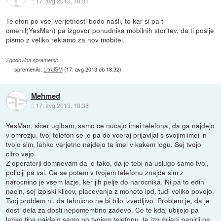
::
17. avg 2013, 18:31
Telefon po vsej verjetnosti bodo našli, to kar si pa ti
omenil(YesMan) pa izgovor ponudnika mobilnih storitev, da ti pošlje
pismo z veliko reklamo za nov mobitel.
Zgodovina sprememb…
spremenilo:
LitralSM
(
17. avg 2013 ob 18:32
)
Mehmed
::
17. avg 2013, 18:38
YesMan, sicer ugibam, samo ce nucajo imei telefona, da ga najdejo
v omrezju, tvoj telefon se je pa do vceraj prijavljal s svojim imei in
tvojo sim, lahko verjetno najdejo ta imei v kakem logu. Sej tvojo
cifro vejo.
Z operaterji domnevam da je tako, da je tebi na uslugo samo tvoj,
policiji pa vsi. Ce se potem v tvojem telefonu znajde sim z
narocnino je vsem lazje, ker jih pelje do narocnika. Ni pa to edini
nacin, sej izpiski klicev, placevanja z moneto ipd. tudi veliko povejo.
Tvoj problem ni, da tehnicno ne bi bilo izvedljivo. Problem je, da je
dosti dela za dosti nepomembno zadevo. Ce te kdaj ubijejo pa
lahko tipa najdejo samo po tvojem telefonu, te izgubljeni papirji pa