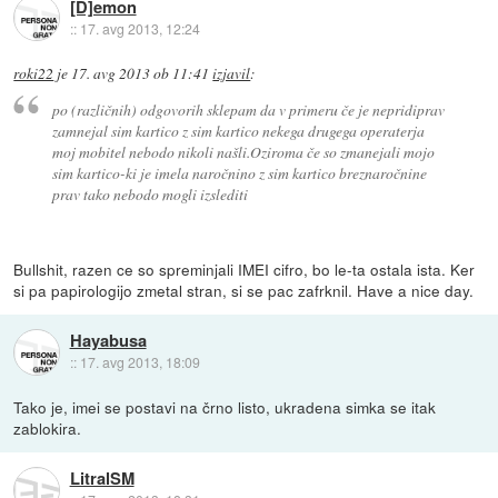
[D]emon
::
17. avg 2013, 12:24
roki22
je
17. avg 2013 ob 11:41
izjavil
:
po (različnih) odgovorih sklepam da v primeru če je nepridiprav
zamnejal sim kartico z sim kartico nekega drugega operaterja
moj mobitel nebodo nikoli našli.Oziroma če so zmanejali mojo
sim kartico-ki je imela naročnino z sim kartico breznaročnine
prav tako nebodo mogli izslediti
Bullshit, razen ce so spreminjali IMEI cifro, bo le-ta ostala ista. Ker
si pa papirologijo zmetal stran, si se pac zafrknil. Have a nice day.
Hayabusa
::
17. avg 2013, 18:09
Tako je, imei se postavi na črno listo, ukradena simka se itak
zablokira.
LitralSM