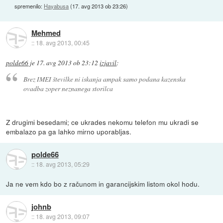
spremenilo:
Hayabusa
(
17. avg 2013 ob 23:26
)
Mehmed
::
18. avg 2013, 00:45
polde66
je
17. avg 2013 ob 23:12
izjavil
:
Brez IMEI številke ni iskanja ampak samo podana kazenska
ovadba zoper neznanega storilca
Z drugimi besedami; ce ukrades nekomu telefon mu ukradi se
embalazo pa ga lahko mirno uporabljas.
polde66
::
18. avg 2013, 05:29
Ja ne vem kdo bo z računom in garancijskim listom okol hodu.
johnb
::
18. avg 2013, 09:07