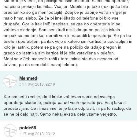
Ma fora je v tem , da policija ne išče telefona. Slediti mu operater,
na pisno prošnjo lastnika. Vsaj pri Mobitelu je tako ( oz. je še bilo
predlani ko so ga meni odtujili). Zdaj če je papirje vstran vrgel je
malo hmm, slabo. Že če bi imel škatlo od telefona bi bilo vse
drugače. Gor je itak IMEI napisan, se gre do operaterja in se
zahteva sledenje. Sam sem tudi mislil da ga bo policija iskala
ampak so me tam kar obrnili ven in napodili k operaterju. Ko pa bo
telefon uporabljen, pa itak vejo s katero sim kartico je uporabljen in
kdo je lastnik, potem se pa gre na policijo da izdajo pregon in
gredo do lastnika sim kartice ki je bila vstavljena v telefon.
Meni so v 2eh mesecih rešli ( torej minla sta dva meseca od
tatvine, pa da sem dobil nazaj telefon).
Mehmed
::
17. avg 2013, 22:19
Kar sm hotu rect je, da ti lahko zahtevas samo od svojega
operaterja sledenje, policija pa od vseh operaterjev. Vsaj tako si
predstavljam. Ce nimas imei te je lazje odpravit, ni pa to razlog, da
se ne bi dalo najti. Samo nekaj ekstra dela vzame verjetno.
polde66
::
17. avg 2013, 23:12