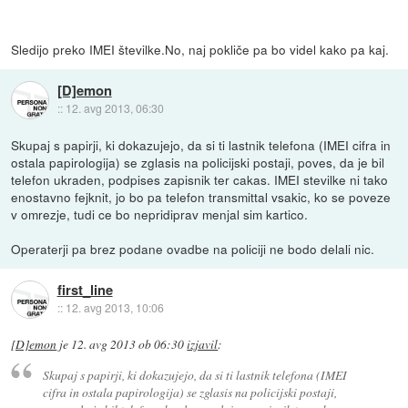
Sledijo preko IMEI številke.No, naj pokliče pa bo videl kako pa kaj.
[D]emon
::
12. avg 2013, 06:30
Skupaj s papirji, ki dokazujejo, da si ti lastnik telefona (IMEI cifra in
ostala papirologija) se zglasis na policijski postaji, poves, da je bil
telefon ukraden, podpises zapisnik ter cakas. IMEI stevilke ni tako
enostavno fejknit, jo bo pa telefon transmittal vsakic, ko se poveze
v omrezje, tudi ce bo nepridiprav menjal sim kartico.
Operaterji pa brez podane ovadbe na policiji ne bodo delali nic.
first_line
::
12. avg 2013, 10:06
[D]emon
je
12. avg 2013 ob 06:30
izjavil
:
Skupaj s papirji, ki dokazujejo, da si ti lastnik telefona (IMEI
cifra in ostala papirologija) se zglasis na policijski postaji,