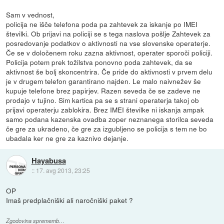
Sam v vednost,
policija ne išče telefona poda pa zahtevek za iskanje po IMEI
številki. Ob prijavi na policiji se s tega naslova pošlje Zahtevek za
posredovanje podatkov o aktivnosti na vse slovenske operaterje.
Če se v določenem roku zazna aktivnost, operater sporoči policiji.
Policija potem prek tožilstva ponovno poda zahtevek, da se
aktivnost še bolj skoncentrira. Če pride do aktivnosti v prvem delu
je v drugem telefon garantirano najden. Le malo naivnežev še
kupuje telefone brez papirjev. Razen seveda če se zadeve ne
prodajo v tujino. Sim kartica pa se s strani operaterja takoj ob
prijavi operaterju zablokira. Brez IMEI številke ni iskanja ampak
samo podana kazenska ovadba zoper neznanega storilca seveda
če gre za ukradeno, če gre za izgubljeno se policija s tem ne bo
ubadala ker ne gre za kaznivo dejanje.
Hayabusa
::
17. avg 2013, 23:25
OP
Imaš predplačniški ali naročniški paket ?
Zgodovina sprememb…