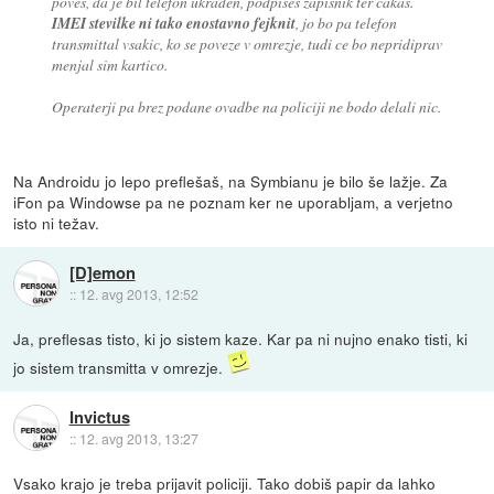
poves, da je bil telefon ukraden, podpises zapisnik ter cakas.
IMEI stevilke ni tako enostavno fejknit
, jo bo pa telefon
transmittal vsakic, ko se poveze v omrezje, tudi ce bo nepridiprav
menjal sim kartico.
Operaterji pa brez podane ovadbe na policiji ne bodo delali nic.
Na Androidu jo lepo preflešaš, na Symbianu je bilo še lažje. Za
iFon pa Windowse pa ne poznam ker ne uporabljam, a verjetno
isto ni težav.
[D]emon
::
12. avg 2013, 12:52
Ja, preflesas tisto, ki jo sistem kaze. Kar pa ni nujno enako tisti, ki
jo sistem transmitta v omrezje.
Invictus
::
12. avg 2013, 13:27
Vsako krajo je treba prijavit policiji. Tako dobiš papir da lahko