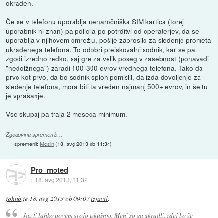
okraden.
Če se v telefonu uporablja nenaročniška SIM kartica (torej
uporabnik ni znan) pa policija po potrditvi od operaterjev, da se
uporablja v njihovem omrežju, pošlje zaprosilo za sledenje prometa
ukradenega telefona. To odobri preiskovalni sodnik, kar se pa
zgodi izredno redko, saj gre za velik poseg v zasebnost (ponavadi
"nedolžnega") zaradi 100-300 evrov vrednega telefona. Tako da
prvo kot prvo, da bo sodnik sploh pomislil, da izda dovoljenje za
sledenje telefona, mora biti ta vreden najmanj 500+ evrov, in še tu
je vprašanje.
Vse skupaj pa traja 2 meseca minimum.
Zgodovina sprememb…
spremenil:
Mcsin
(
18. avg 2013 ob 11:34
)
Pro_moted
::
18. avg 2013, 11:32
johnb
je
18. avg 2013 ob 09:07
izjavil
:
Jaz ti lahko povem svojo izkušnjo. Meni so ga ukradli, zdej bo že