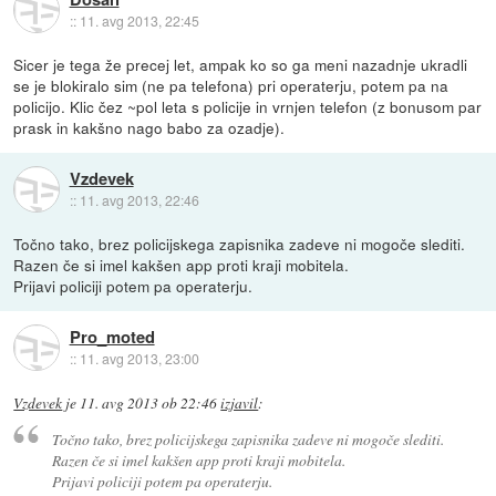
::
11. avg 2013, 22:45
Sicer je tega že precej let, ampak ko so ga meni nazadnje ukradli
se je blokiralo sim (ne pa telefona) pri operaterju, potem pa na
policijo. Klic čez ~pol leta s policije in vrnjen telefon (z bonusom par
prask in kakšno nago babo za ozadje).
Vzdevek
::
11. avg 2013, 22:46
Točno tako, brez policijskega zapisnika zadeve ni mogoče slediti.
Razen če si imel kakšen app proti kraji mobitela.
Prijavi policiji potem pa operaterju.
Pro_moted
::
11. avg 2013, 23:00
Vzdevek
je
11. avg 2013 ob 22:46
izjavil
:
Točno tako, brez policijskega zapisnika zadeve ni mogoče slediti.
Razen če si imel kakšen app proti kraji mobitela.
Prijavi policiji potem pa operaterju.