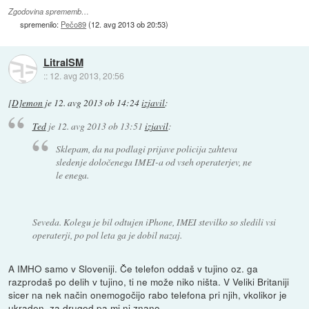
Zgodovina sprememb…
spremenilo:
Pečo89
(
12. avg 2013 ob 20:53
)
LitralSM
::
12. avg 2013, 20:56
[D]emon
je
12. avg 2013 ob 14:24
izjavil
:
Ted
je
12. avg 2013 ob 13:51
izjavil
:
Sklepam, da na podlagi prijave policija zahteva
sledenje določenega IMEI-a od vseh operaterjev, ne
le enega.
Seveda. Kolegu je bil odtujen iPhone, IMEI stevilko so sledili vsi
operaterji, po pol leta ga je dobil nazaj.
A IMHO samo v Sloveniji. Če telefon oddaš v tujino oz. ga
razprodaš po delih v tujino, ti ne može niko ništa. V Veliki Britaniji
sicer na nek način onemogočijo rabo telefona pri njih, vkolikor je
ukraden, za drugod pa mi ni znano.