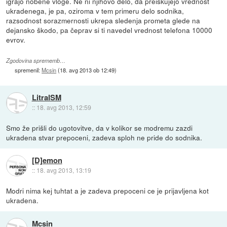
igrajo nobene vloge. Ne ni njihovo delo, da preiskujejo vrednost
ukradenega, je pa, oziroma v tem primeru delo sodnika,
razsodnost sorazmernosti ukrepa sledenja prometa glede na
dejansko škodo, pa čeprav si ti navedel vrednost telefona 10000
evrov.
Zgodovina sprememb…
spremenil:
Mcsin
(
18. avg 2013 ob 12:49
)
LitralSM
::
18. avg 2013, 12:59
Smo že prišli do ugotovitve, da v kolikor se modremu zazdi
ukradena stvar prepoceni, zadeva sploh ne pride do sodnika.
[D]emon
::
18. avg 2013, 13:19
Modri nima kej tuhtat a je zadeva prepoceni ce je prijavljena kot
ukradena.
Mcsin