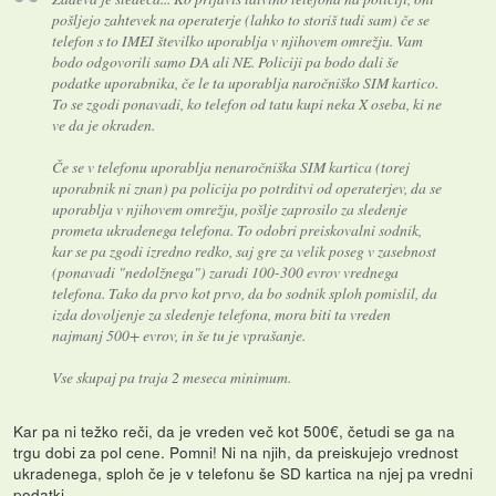
pošljejo zahtevek na operaterje (lahko to storiš tudi sam) če se
telefon s to IMEI številko uporablja v njihovem omrežju. Vam
bodo odgovorili samo DA ali NE. Policiji pa bodo dali še
podatke uporabnika, če le ta uporablja naročniško SIM kartico.
To se zgodi ponavadi, ko telefon od tatu kupi neka X oseba, ki ne
ve da je okraden.
Če se v telefonu uporablja nenaročniška SIM kartica (torej
uporabnik ni znan) pa policija po potrditvi od operaterjev, da se
uporablja v njihovem omrežju, pošlje zaprosilo za sledenje
prometa ukradenega telefona. To odobri preiskovalni sodnik,
kar se pa zgodi izredno redko, saj gre za velik poseg v zasebnost
(ponavadi "nedolžnega") zaradi 100-300 evrov vrednega
telefona. Tako da prvo kot prvo, da bo sodnik sploh pomislil, da
izda dovoljenje za sledenje telefona, mora biti ta vreden
najmanj 500+ evrov, in še tu je vprašanje.
Vse skupaj pa traja 2 meseca minimum.
Kar pa ni težko reči, da je vreden več kot 500€, četudi se ga na
trgu dobi za pol cene. Pomni! Ni na njih, da preiskujejo vrednost
ukradenega, sploh če je v telefonu še SD kartica na njej pa vredni
podatki.