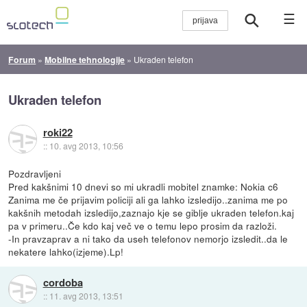
☰
Forum
»
Mobilne tehnologije
»
Ukraden telefon
Ukraden telefon
roki22
::
10. avg 2013, 10:56
Pozdravljeni
Pred kakšnimi 10 dnevi so mi ukradli mobitel znamke: Nokia c6
Zanima me če prijavim policiji ali ga lahko izsledijo..zanima me po
kakšnih metodah izsledijo,zaznajo kje se giblje ukraden telefon.kaj
pa v primeru..Če kdo kaj več ve o temu lepo prosim da razloži.
-In pravzaprav a ni tako da useh telefonov nemorjo izsledit..da le
nekatere lahko(izjeme).Lp!
cordoba
::
11. avg 2013, 13:51