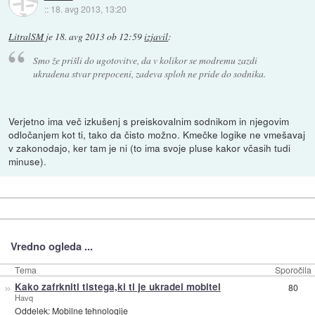
::
18. avg 2013, 13:20
LitralSM
je
18. avg 2013 ob 12:59
izjavil
:
Smo že prišli do ugotovitve, da v kolikor se modremu zazdi
ukradena stvar prepoceni, zadeva sploh ne pride do sodnika.
Verjetno ima več izkušenj s preiskovalnim sodnikom in njegovim
odločanjem kot ti, tako da čisto možno. Kmečke logike ne vmešavaj
v zakonodajo, ker tam je ni (to ima svoje pluse kakor včasih tudi
minuse).
Vredno ogleda ...
Tema
Sporočila
»
Kako zafrkniti tistega,ki ti je ukradel mobitel
80
Havq
Oddelek:
Mobilne tehnologije