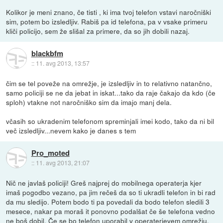
Kolikor je meni znano, če tisti , ki ima tvoj telefon vstavi naročniški
sim, potem bo izsledljiv. Rabiš pa id telefona, pa v vsake primeru
kliči policijo, sem že slišal za primere, da so jih dobili nazaj.
blackbfm
::
11. avg 2013, 13:57
čim se tel poveže na omrežje, je izsledljiv in to relativno natančno,
samo policiji se ne da jebat in iskat...tako da raje čakajo da kdo (če
sploh) vtakne not naročniško sim da imajo manj dela.
včasih so ukradenim telefonom spreminjali imei kodo, tako da ni bil
več izsledljiv...nevem kako je danes s tem
Pro_moted
::
11. avg 2013, 21:07
Nič ne javlaš policiji! Greš najprej do mobilnega operaterja kjer
imaš pogodbo vezano, pa jim rečeš da so ti ukradli telefon in bi rad
da mu sledijo. Potem bodo ti pa povedali da bodo telefon sledili 3
mesece, nakar pa moraš it ponovno podalšat če še telefona vedno
ne boš dobil. Če se bo telefon uporabil v operaterjevem omrežju,