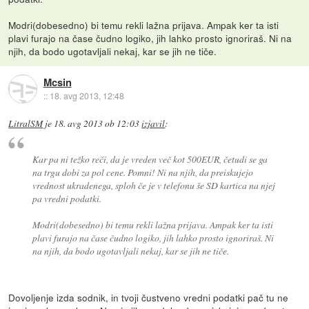
Modri(dobesedno) bi temu rekli lažna prijava. Ampak ker ta isti
plavi furajo na čase čudno logiko, jih lahko prosto ignoriraš. Ni na
njih, da bodo ugotavljali nekaj, kar se jih ne tiče.
Mcsin
::
18. avg 2013, 12:48
LitralSM
je
18. avg 2013 ob 12:03
izjavil
:
Kar pa ni težko reči, da je vreden več kot 500EUR, četudi se ga
na trgu dobi za pol cene. Pomni! Ni na njih, da preiskujejo
vrednost ukradenega, sploh če je v telefonu še SD kartica na njej
pa vredni podatki.
Modri(dobesedno) bi temu rekli lažna prijava. Ampak ker ta isti
plavi furajo na čase čudno logiko, jih lahko prosto ignoriraš. Ni
na njih, da bodo ugotavljali nekaj, kar se jih ne tiče.
Dovoljenje izda sodnik, in tvoji čustveno vredni podatki pač tu ne