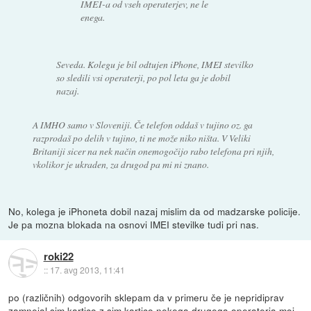
IMEI-a od vseh operaterjev, ne le
enega.
Seveda. Kolegu je bil odtujen iPhone, IMEI stevilko
so sledili vsi operaterji, po pol leta ga je dobil
nazaj.
A IMHO samo v Sloveniji. Če telefon oddaš v tujino oz. ga
razprodaš po delih v tujino, ti ne može niko ništa. V Veliki
Britaniji sicer na nek način onemogočijo rabo telefona pri njih,
vkolikor je ukraden, za drugod pa mi ni znano.
No, kolega je iPhoneta dobil nazaj mislim da od madzarske policije.
Je pa mozna blokada na osnovi IMEI stevilke tudi pri nas.
roki22
::
17. avg 2013, 11:41
po (različnih) odgovorih sklepam da v primeru če je nepridiprav
zamnejal sim kartico z sim kartico nekega drugega operaterja moj