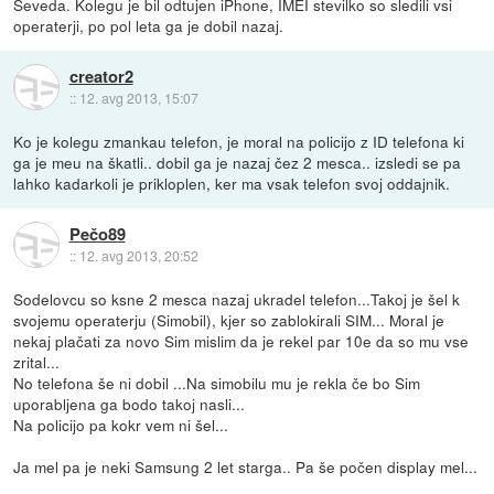
Seveda. Kolegu je bil odtujen iPhone, IMEI stevilko so sledili vsi
operaterji, po pol leta ga je dobil nazaj.
creator2
::
12. avg 2013, 15:07
Ko je kolegu zmankau telefon, je moral na policijo z ID telefona ki
ga je meu na škatli.. dobil ga je nazaj čez 2 mesca.. izsledi se pa
lahko kadarkoli je prikloplen, ker ma vsak telefon svoj oddajnik.
Pečo89
::
12. avg 2013, 20:52
Sodelovcu so ksne 2 mesca nazaj ukradel telefon...Takoj je šel k
svojemu operaterju (Simobil), kjer so zablokirali SIM... Moral je
nekaj plačati za novo Sim mislim da je rekel par 10e da so mu vse
zrital...
No telefona še ni dobil ...Na simobilu mu je rekla če bo Sim
uporabljena ga bodo takoj nasli...
Na policijo pa kokr vem ni šel...
Ja mel pa je neki Samsung 2 let starga.. Pa še počen display mel...