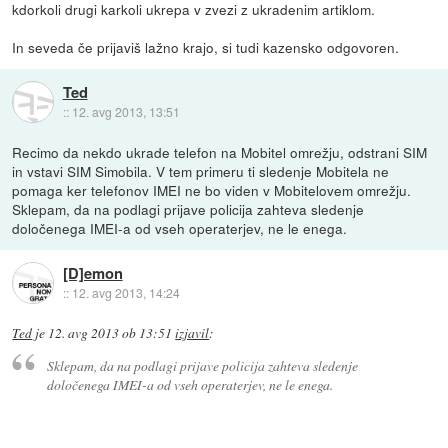
kdorkoli drugi karkoli ukrepa v zvezi z ukradenim artiklom.
In seveda če prijaviš lažno krajo, si tudi kazensko odgovoren.
Ted
::
12. avg 2013, 13:51
Recimo da nekdo ukrade telefon na Mobitel omrežju, odstrani SIM
in vstavi SIM Simobila. V tem primeru ti sledenje Mobitela ne
pomaga ker telefonov IMEI ne bo viden v Mobitelovem omrežju.
Sklepam, da na podlagi prijave policija zahteva sledenje
določenega IMEI-a od vseh operaterjev, ne le enega.
[D]emon
::
12. avg 2013, 14:24
Ted
je
12. avg 2013 ob 13:51
izjavil
:
Sklepam, da na podlagi prijave policija zahteva sledenje
določenega IMEI-a od vseh operaterjev, ne le enega.