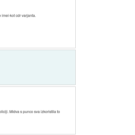
 imei-kot cdr varjanta.
iciji. Midva s punco sva izkoristila to