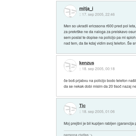
mitja_i
::
17. sep 2005, 22:46
Men so ukradli ericssona r600 pred pol leta, 
za prekrške ne da naloga za preiskavo osuml
sem poslal te dopise na policijo pa mi sploh
nad tem, da še kdaj vidim svoj telefon. Še 
kenzus
::
18. sep 2005, 00:18
če boš prjabvu na policijo bodo telefon naš
da se nekak dobi mislm da 20 tisoč nazaj n
Tic
::
18. sep 2005, 01:06
Moj prejšni je bil kupljen rabljen (garancija p
persona civitas ;>