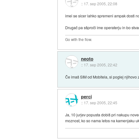
::
17. sep 2005, 22:08
imei se sicer lahko spremeni ampak dosti nov
Drugač pa sšproči ime operaterju in bo stvar
Go with the flow.
neoto
::
17. sep 2005, 22:42
Če imaš SIM od Mobitela, si poglej njihovo z
perci
::
17. sep 2005, 22:45
Ja, 10 jurjev popusta dobiš pri nakupu novega
moznost, ko so nama letos na kamenjaku ukr