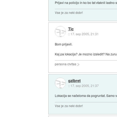
Prijavi na policijo in ko bo tat vtaknil lastn
Vse je za neki dobr!
Tic
::
17. sep 2005, 21:31
Bom prijavil.
Kaj pa lokacija? Je mozno izsledit? Na zuru j
persona civitas ;>
gzibret
::
17. sep 2005, 21:37
Lokacija se načeloma da pogruntat. Samo vpr
Vse je za neki dobr!