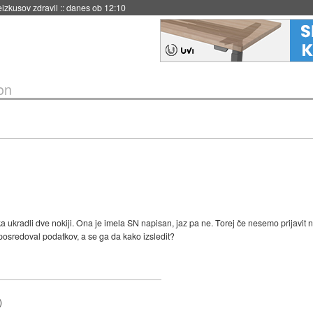
naslednji dve leti
::
danes ob 11:37
on
a ukradli dve nokiji. Ona je imela SN napisan, jaz pa ne. Torej če nesemo prijavit na 
posredoval podatkov, a se ga da kako izsledit?
)