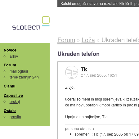
Sandisk že prodal več kot polovico SSD-jev za 
Forum
»
Loža
»
Ukraden telef
Novice
Ukraden telefon
arhiv
Forum
Tic
mali oglasi
::
17. sep 2005, 16:51
teme zadnjih 24h
Članki
Zivjo,
Zaposlitve
učeraj so meni in moji spremljevalki iz ruzak
brskaj
če ma nov uporabnik mobi kartico in pač ni 
Ostalo
pravila
Upajmo na najboljse, Tic
persona civitas ;>
spremenil:
Tic
(
17. sep 2005 ob 17:09