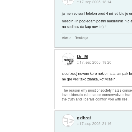
::
17. sep 2005, 18:14
ja men so sunl telefon pred 4 mi leti biu je
mescih) in pogledam postni nabiralnik in gl
na sodiscu da kup nov tel) !!
Akcija - Reakcija
Dr_M
::
17. sep 2005, 18:20
sicer zdej nevem kero nokio mata, ampak te
ne gre vec tako zlahka, kot vcasih.
The reason why most of society hates conse
loves liberals is because conservatives hurt
the truth and liberals comfort you with lies.
gzibret
::
17. sep 2005, 21:16