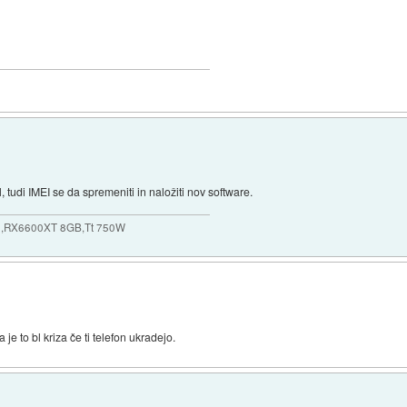
, tudi IMEI se da spremeniti in naložiti nov software.
,RX6600XT 8GB,Tt 750W
je to bl kriza če ti telefon ukradejo.