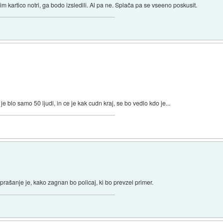
o sim kartico notri, ga bodo izsledili. Al pa ne. Splača pa se vseeno poskusit.
e blo samo 50 ljudi, in ce je kak cudn kraj, se bo vedlo kdo je...
ašanje je, kako zagnan bo policaj, ki bo prevzel primer.