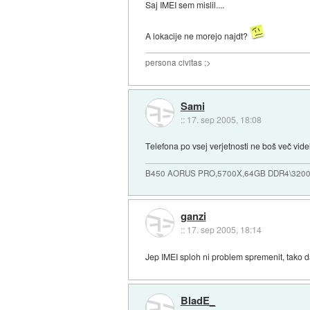
Saj IMEI sem mislil....
A lokacije ne morejo najdt?
persona civitas ;>
Sami
::
17. sep 2005, 18:08
Telefona po vsej verjetnosti ne boš več videl
B450 AORUS PRO,5700X,64GB DDR4\3200
ganzi
::
17. sep 2005, 18:14
Jep IMEI sploh ni problem spremenit, tako da 
BladE_