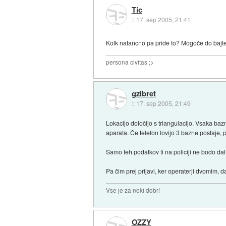
Tic
::
17. sep 2005, 21:41
Kolk natancno pa pride to? Mogoče do bajt
persona civitas ;>
gzibret
::
17. sep 2005, 21:49
Lokacijo določijo s triangulacijo. Vsaka ba
aparata. Če telefon lovijo 3 bazne postaje, 
Samo teh podatkov ti na policiji ne bodo dal
Pa čim prej prijavi, ker operaterji dvomim, 
Vse je za neki dobr!
OZZY