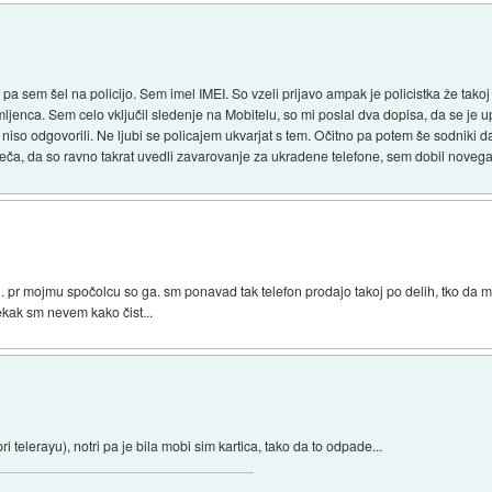
pa sem šel na policijo. Sem imel IMEI. So vzeli prijavo ampak je policistka že takoj
jenca. Sem celo vključil sledenje na Mobitelu, so mi poslal dva dopisa, da se je u
 niso odgovorili. Ne ljubi se policajem ukvarjat s tem. Očitno pa potem še sodniki 
sreča, da so ravno takrat uvedli zavarovanje za ukradene telefone, sem dobil novega
li. pr mojmu spočolcu so ga. sm ponavad tak telefon prodajo takoj po delih, tko da
ekak sm nevem kako čist...
ri telerayu), notri pa je bila mobi sim kartica, tako da to odpade...