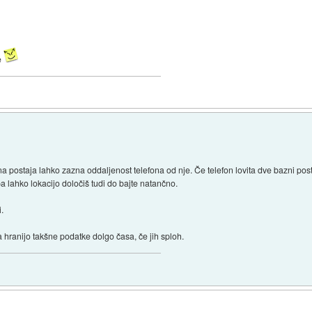
e
zna postaja lahko zazna oddaljenost telefona od nje. Če telefon lovita dve bazni po
pa lahko lokacijo določiš tudi do bajte natančno.
i.
da hranijo takšne podatke dolgo časa, če jih sploh.