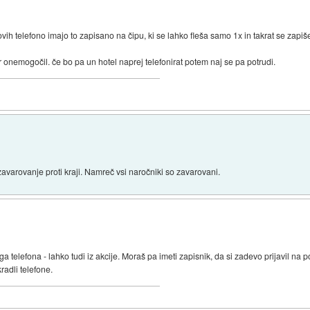
ih telefono imajo to zapisano na čipu, ki se lahko fleša samo 1x in takrat se zapiše
 onemogočil. če bo pa un hotel naprej telefonirat potem naj se pa potrudi.
avarovanje proti kraji. Namreč vsi naročniki so zavarovani.
 telefona - lahko tudi iz akcije. Moraš pa imeti zapisnik, da si zadevo prijavil na pol
adli telefone.