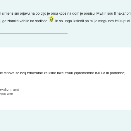
 en simens sm prjavu na polcijo je prsu kops na dom je popisu IMEI in sou !! nakar p
ej ga zlomka vabilo na sodisce
in so unga izsledil pa mi je mogu nov tel kupt a
le tanove so bolj trdovratne za ksne take stvari (spremembe IMEI-a in podobno).
rvatives and
 you with