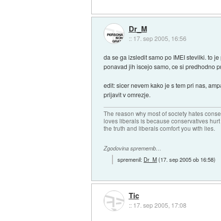
Dr_M
::
17. sep 2005, 16:56
da se ga izsledit samo po IMEI stevilki. to je
ponavad jih iscejo samo, ce si predhodno prij
edit: sicer nevem kako je s tem pri nas, ampak
prijavit v omrezje.
The reason why most of society hates conse
loves liberals is because conservatives hurt
the truth and liberals comfort you with lies.
Zgodovina sprememb…
spremenil:
Dr_M
(
17. sep 2005 ob 16:58
)
Tic
::
17. sep 2005, 17:08